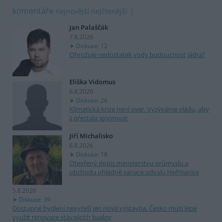
komentáře
nejnovější
nejčtenější
Jan Palaščák
7.8.2026
Diskuse: 12
Ohrožuje nedostatek vody budoucnost jádra?
Eliška Vidomus
6.8.2026
Diskuse: 26
Klimatická krize není over. Vyzýváme vládu, aby
ji přestala ignorovat
Jiří Michalisko
6.8.2026
Diskuse: 18
Otevřený dopis ministerstvu průmyslu a
obchodu ohledně sanace odvalu Heřmanice
5.8.2026
Diskuse: 39
Dostupné bydlení nevyřeší jen nová výstavba. Česko musí lépe
využít renovace stávajících budov