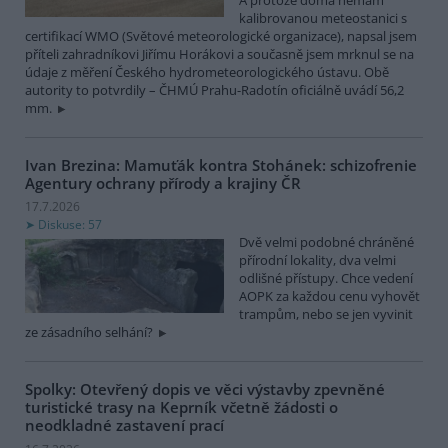
kalibrovanou meteostanici s
certifikací WMO (Světové meteorologické organizace), napsal jsem
příteli zahradníkovi Jiřímu Horákovi a současně jsem mrknul se na
údaje z měření Českého hydrometeorologického ústavu. Obě
autority to potvrdily – ČHMÚ Prahu-Radotín oficiálně uvádí 56,2
mm.
Ivan Brezina: Mamuťák kontra Stohánek: schizofrenie
Agentury ochrany přírody a krajiny ČR
17.7.2026
Diskuse: 57
Dvě velmi podobné chráněné
přírodní lokality, dva velmi
odlišné přístupy. Chce vedení
AOPK za každou cenu vyhovět
trampům, nebo se jen vyvinit
ze zásadního selhání?
Spolky: Otevřený dopis ve věci výstavby zpevněné
turistické trasy na Keprník včetně žádosti o
neodkladné zastavení prací