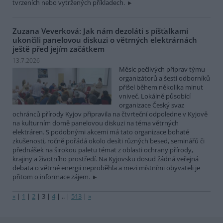
tvrzeních nebo vytržených příkladech.
Zuzana Veverková: Jak nám dezoláti s píšťalkami
ukončili panelovou diskuzi o větrných elektrárnách
ještě před jejím začátkem
13.7.2026
Měsíc pečlivých příprav týmu
organizátorů a šesti odborníků
přišel během několika minut
vniveč. Lokálně působící
organizace Český svaz
ochránců přírody Kyjov připravila na čtvrteční odpoledne v Kyjově
na kulturním domě panelovou diskuzi na téma větrných
elektráren. S podobnými akcemi má tato organizace bohaté
zkušenosti, ročně pořádá okolo desíti různých besed, seminářů či
přednášek na širokou paletu témat z oblasti ochrany přírody,
krajiny a životního prostředí. Na Kyjovsku dosud žádná veřejná
debata o větrné energii neproběhla a mezi místními obyvateli je
přitom o informace zájem.
«
|
1
|
2
|
3
|
4
|
..
|
513
|
»