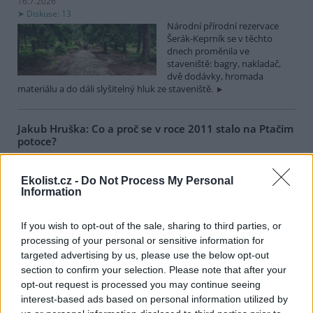
16.7.2026
Diskuse: 13
Národní přírodní rezervace
Šerák-Keprník se v těchto
dnech proměnila ve
staveniště: bagry, nakladač,
dvě dodávky, hromada
materiálu a do dáli slyšitelný hluk ze staveniště.
Jakub Hruška: Co a proč se v roce 2011 stalo na Ptačím
potoce?
16.7.2026
Diskuse: 18
Ekolist.cz -
Do Not Process My Personal
Před 15 lety, 13. července 2011,
Information
začala blokáda kácení lesa na
Ptačím potoce na Šumavě.
Proč a co se tehdy stalo? Je to
If you wish to opt-out of the sale, sharing to third parties, or
trochu spletité, ale pokusím se
processing of your personal or sensitive information for
vysvětlit.
targeted advertising by us, please use the below opt-out
section to confirm your selection. Please note that after your
Eva Tylová: Další městské částí Prahy mohou svým
opt-out request is processed you may continue seeing
občanům zajistit příští Silvestr bez stresu
interest-based ads based on personal information utilized by