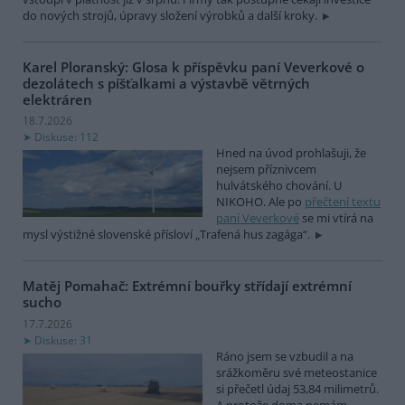
do nových strojů, úpravy složení výrobků a další kroky.
Karel Ploranský: Glosa k příspěvku paní Veverkové o
dezolátech s píšťalkami a výstavbě větrných
elektráren
18.7.2026
Diskuse: 112
Hned na úvod prohlašuji, že
nejsem příznivcem
hulvátského chování. U
NIKOHO. Ale po
přečtení textu
paní Veverkové
se mi vtírá na
mysl výstižné slovenské přísloví „Trafená hus zagága“.
Matěj Pomahač: Extrémní bouřky střídají extrémní
sucho
17.7.2026
Diskuse: 31
Ráno jsem se vzbudil a na
srážkoměru své meteostanice
si přečetl údaj 53,84 milimetrů.
A protože doma nemám