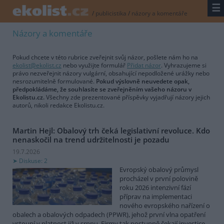
☰
/
publicistika
/
názory a komentáře
Názory a komentáře
Pokud chcete v této rubrice zveřejnit svůj názor, pošlete nám ho na
ekolist@ekolist.cz
nebo využijte formulář
Přidat názor
. Vyhrazujeme si
právo nezveřejnit názory vulgární, obsahující nepodložené urážky nebo
nesrozumitelně formulované.
Pokud výslovně neuvedete opak,
předpokládáme, že souhlasíte se zveřejněním vašeho názoru v
Ekolistu.cz.
Všechny zde prezentované příspěvky vyjadřují názory jejich
autorů, nikoli redakce Ekolistu.cz.
Martin Hejl: Obalový trh čeká legislativní revoluce. Kdo
nenaskočil na trend udržitelnosti je pozadu
19.7.2026
Diskuse: 2
Evropský obalový průmysl
procházel v první polovině
roku 2026 intenzivní fází
příprav na implementaci
nového evropského nařízení o
obalech a obalových odpadech (PPWR), jehož první vlna opatření
vstoupí v platnost již v srpnu. Firmy tak postupně čekají investice