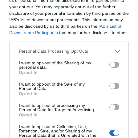
us or personal information disclosed to third parties prior to
15.7.2026
Diskuse: 10
your opt-out. You may separately opt-out of the further
Více než 1 milion lidí stráví
disclosure of your personal information by third parties on the
příští i ty další Silvestry bez
IAB’s list of downstream participants. This information may
stresu, protože městské části
also be disclosed by us to third parties on the
IAB’s List of
hl. m. Prahy, kde žijí, využily
Downstream Participants
that may further disclose it to other
možnosti zakázat na svém
third parties.
území živelné použití pyrotechniky po celý rok tedy i na Silvestra.
To jim umožnila nová vyhláška o pyrotechnice, kterou zastupitelé
hl. m. Prahy schválili v červnu. Teď se k nim mohou přidat další
Personal Data Processing Opt Outs
městské části. Vyhláška o použití pyrotechniky je totiž znovu
otevřena k připomínkám. Znovu o ni budou jednat zastupitelé na
I want to opt-out of the Sharing of my
svém zářijovém zasedání. Pokud jste občané z městské části, kde
personal data.
Opted In
zatím zákaz neplatí, vyzvěte členy rady a starostu vaší městské
části, aby se k zákazu připojili.
I want to opt-out of the Sale of my
Personal Data.
Opted In
Asociace vodní turistiky a sportu: Právní divočina na
Sázavě: Jezy bez povolení
I want to opt-out of processing my
14.7.2026
Personal Data for Targeted Advertising.
Diskuse: 23
Opted In
Jeden z nejpopulárnějších
vodáckých úseků v Česku,
I want to opt-out of Collection, Use,
dolní tok Sázavy, se potýká s
Retention, Sale, and/or Sharing of my
Personal Data that Is Unrelated with the
naprostým právním chaosem.