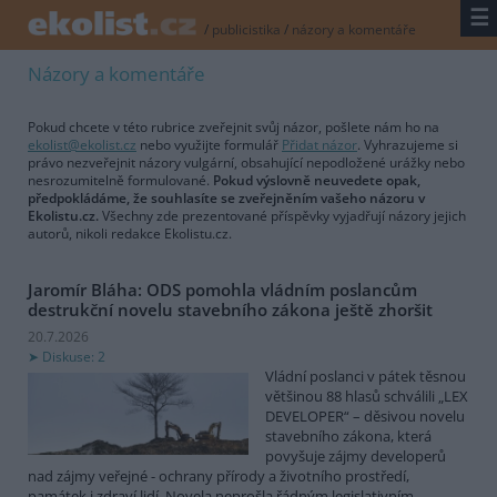
☰
/
publicistika
/
názory a komentáře
Názory a komentáře
Pokud chcete v této rubrice zveřejnit svůj názor, pošlete nám ho na
ekolist@ekolist.cz
nebo využijte formulář
Přidat názor
. Vyhrazujeme si
právo nezveřejnit názory vulgární, obsahující nepodložené urážky nebo
nesrozumitelně formulované.
Pokud výslovně neuvedete opak,
předpokládáme, že souhlasíte se zveřejněním vašeho názoru v
Ekolistu.cz.
Všechny zde prezentované příspěvky vyjadřují názory jejich
autorů, nikoli redakce Ekolistu.cz.
Jaromír Bláha: ODS pomohla vládním poslancům
destrukční novelu stavebního zákona ještě zhoršit
20.7.2026
Diskuse: 2
Vládní poslanci v pátek těsnou
většinou 88 hlasů schválili „LEX
DEVELOPER“ – děsivou novelu
stavebního zákona, která
povyšuje zájmy developerů
nad zájmy veřejné - ochrany přírody a životního prostředí,
památek i zdraví lidí. Novela neprošla řádným legislativním