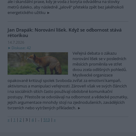
ale i skandální praxe, kdy je voda z koryta odváděna na stovky
metrů daleko, aby následně „jalově“ přetekla zpět bez jakéhokoli
energetického užitku
Jan Drapák: Norování lišek. Když se odbornost stává
rétorikou
14.7.2026
Diskuse: 42
Veřejná debata o zákazu
norování lišek se v posledních
měsících proměnila ve střet
dvou zcela odlišných pohledů.
Myslivecké organizace
opakovaně kritizují spolek Svoboda zvířat za emotivní kampaň,
aktivismus a manipulaci veřejnosti. Zároveň však ve svých článcích
i na sociálních sítích často používají obdobné komunikační
postupy. Přestože se odvolávají na odbornost a vědecké poznatky,
jejich argumentace mnohdy stojí na zjednodušeních, zavádějících
tvrzeních nebo vytržených příkladech.
«
|
1
|
2
|
3
|
4
|
..
|
513
|
»