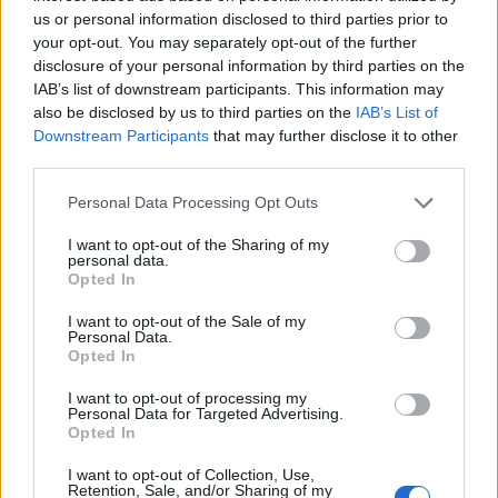
dvě dodávky, hromada
us or personal information disclosed to third parties prior to
materiálu a do dáli slyšitelný hluk ze staveniště.
your opt-out. You may separately opt-out of the further
disclosure of your personal information by third parties on the
IAB’s list of downstream participants. This information may
Jakub Hruška: Co a proč se v roce 2011 stalo na Ptačím
also be disclosed by us to third parties on the
IAB’s List of
potoce?
Downstream Participants
that may further disclose it to other
16.7.2026
third parties.
Diskuse: 18
Před 15 lety, 13. července 2011,
začala blokáda kácení lesa na
Personal Data Processing Opt Outs
Ptačím potoce na Šumavě.
Proč a co se tehdy stalo? Je to
I want to opt-out of the Sharing of my
personal data.
trochu spletité, ale pokusím se
Opted In
vysvětlit.
I want to opt-out of the Sale of my
Personal Data.
Eva Tylová: Další městské částí Prahy mohou svým
Opted In
občanům zajistit příští Silvestr bez stresu
15.7.2026
I want to opt-out of processing my
Diskuse: 10
Personal Data for Targeted Advertising.
Více než 1 milion lidí stráví
Opted In
příští i ty další Silvestry bez
stresu, protože městské části
I want to opt-out of Collection, Use,
Retention, Sale, and/or Sharing of my
hl. m. Prahy, kde žijí, využily