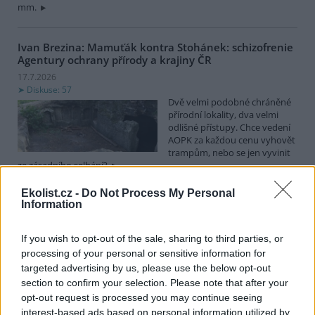
mm.
Ivan Brezina: Mamuťák kontra Stohánek: schizofrenie
Agentury ochrany přírody a krajiny ČR
17.7.2026
Diskuse: 57
Dvě velmi podobné chráněné
přírodní lokality, dva velmi
odlišné přístupy. Chce vedení
AOPK za každou cenu vyhovět
trampům, nebo se jen vyvinit
ze zásadního selhání?
Ekolist.cz -
Do Not Process My Personal
Information
Spolky: Otevřený dopis ve věci výstavby zpevněné
turistické trasy na Keprník včetně žádosti o
neodkladné zastavení prací
If you wish to opt-out of the sale, sharing to third parties, or
16.7.2026
processing of your personal or sensitive information for
Diskuse: 13
targeted advertising by us, please use the below opt-out
Národní přírodní rezervace
section to confirm your selection. Please note that after your
Šerák-Keprník se v těchto
dnech proměnila ve
opt-out request is processed you may continue seeing
staveniště: bagry, nakladač,
interest-based ads based on personal information utilized by