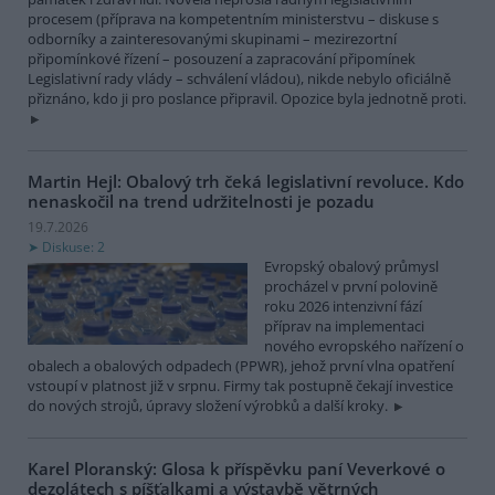
procesem (příprava na kompetentním ministerstvu – diskuse s
odborníky a zainteresovanými skupinami – mezirezortní
připomínkové řízení – posouzení a zapracování připomínek
Legislativní rady vlády – schválení vládou), nikde nebylo oficiálně
přiznáno, kdo ji pro poslance připravil. Opozice byla jednotně proti.
Martin Hejl: Obalový trh čeká legislativní revoluce. Kdo
nenaskočil na trend udržitelnosti je pozadu
19.7.2026
Diskuse: 2
Evropský obalový průmysl
procházel v první polovině
roku 2026 intenzivní fází
příprav na implementaci
nového evropského nařízení o
obalech a obalových odpadech (PPWR), jehož první vlna opatření
vstoupí v platnost již v srpnu. Firmy tak postupně čekají investice
do nových strojů, úpravy složení výrobků a další kroky.
Karel Ploranský: Glosa k příspěvku paní Veverkové o
dezolátech s píšťalkami a výstavbě větrných