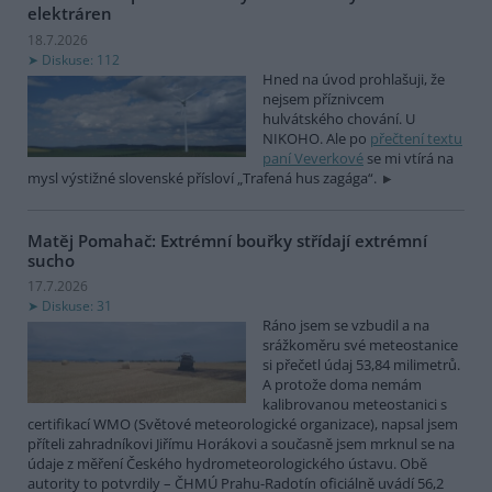
elektráren
18.7.2026
Diskuse: 112
Hned na úvod prohlašuji, že
nejsem příznivcem
hulvátského chování. U
NIKOHO. Ale po
přečtení textu
paní Veverkové
se mi vtírá na
mysl výstižné slovenské přísloví „Trafená hus zagága“.
Matěj Pomahač: Extrémní bouřky střídají extrémní
sucho
17.7.2026
Diskuse: 31
Ráno jsem se vzbudil a na
srážkoměru své meteostanice
si přečetl údaj 53,84 milimetrů.
A protože doma nemám
kalibrovanou meteostanici s
certifikací WMO (Světové meteorologické organizace), napsal jsem
příteli zahradníkovi Jiřímu Horákovi a současně jsem mrknul se na
údaje z měření Českého hydrometeorologického ústavu. Obě
autority to potvrdily – ČHMÚ Prahu-Radotín oficiálně uvádí 56,2