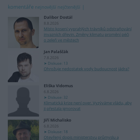
komentáře
nejnovější
nejčtenější
Dalibor Dostál
8.8.2026
Místo kosení vyprahlých trávníků odstraňování
invazních dřevin. Změny klimatu promění péči
o zeleň ve městech
Jan Palaščák
7.8.2026
Diskuse: 13
Ohrožuje nedostatek vody budoucnost jádra?
Eliška Vidomus
6.8.2026
Diskuse: 32
Klimatická krize není over. Vyzýváme vládu, aby
ji přestala ignorovat
Jiří Michalisko
6.8.2026
Diskuse: 18
Otevřený dopis ministerstvu průmyslu a