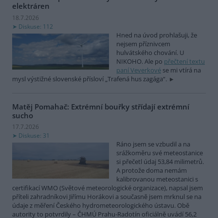
elektráren
18.7.2026
Diskuse: 112
Hned na úvod prohlašuji, že
nejsem příznivcem
hulvátského chování. U
NIKOHO. Ale po
přečtení textu
paní Veverkové
se mi vtírá na
mysl výstižné slovenské přísloví „Trafená hus zagága“.
Matěj Pomahač: Extrémní bouřky střídají extrémní
sucho
17.7.2026
Diskuse: 31
Ráno jsem se vzbudil a na
srážkoměru své meteostanice
si přečetl údaj 53,84 milimetrů.
A protože doma nemám
kalibrovanou meteostanici s
certifikací WMO (Světové meteorologické organizace), napsal jsem
příteli zahradníkovi Jiřímu Horákovi a současně jsem mrknul se na
údaje z měření Českého hydrometeorologického ústavu. Obě
autority to potvrdily – ČHMÚ Prahu-Radotín oficiálně uvádí 56,2