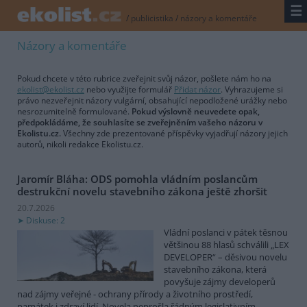
☰
/
publicistika
/
názory a komentáře
Názory a komentáře
Pokud chcete v této rubrice zveřejnit svůj názor, pošlete nám ho na
ekolist@ekolist.cz
nebo využijte formulář
Přidat názor
. Vyhrazujeme si
právo nezveřejnit názory vulgární, obsahující nepodložené urážky nebo
nesrozumitelně formulované.
Pokud výslovně neuvedete opak,
předpokládáme, že souhlasíte se zveřejněním vašeho názoru v
Ekolistu.cz.
Všechny zde prezentované příspěvky vyjadřují názory jejich
autorů, nikoli redakce Ekolistu.cz.
Jaromír Bláha: ODS pomohla vládním poslancům
destrukční novelu stavebního zákona ještě zhoršit
20.7.2026
Diskuse: 2
Vládní poslanci v pátek těsnou
většinou 88 hlasů schválili „LEX
DEVELOPER“ – děsivou novelu
stavebního zákona, která
povyšuje zájmy developerů
nad zájmy veřejné - ochrany přírody a životního prostředí,
památek i zdraví lidí. Novela neprošla řádným legislativním