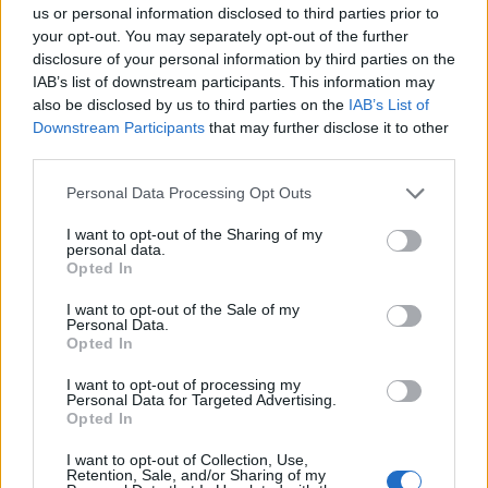
dvě dodávky, hromada
us or personal information disclosed to third parties prior to
materiálu a do dáli slyšitelný hluk ze staveniště.
your opt-out. You may separately opt-out of the further
disclosure of your personal information by third parties on the
IAB’s list of downstream participants. This information may
Jakub Hruška: Co a proč se v roce 2011 stalo na Ptačím
also be disclosed by us to third parties on the
IAB’s List of
potoce?
Downstream Participants
that may further disclose it to other
16.7.2026
third parties.
Diskuse: 18
Před 15 lety, 13. července 2011,
Personal Data Processing Opt Outs
začala blokáda kácení lesa na
Ptačím potoce na Šumavě.
I want to opt-out of the Sharing of my
Proč a co se tehdy stalo? Je to
personal data.
trochu spletité, ale pokusím se
Opted In
vysvětlit.
I want to opt-out of the Sale of my
Personal Data.
Eva Tylová: Další městské částí Prahy mohou svým
Opted In
občanům zajistit příští Silvestr bez stresu
15.7.2026
I want to opt-out of processing my
Personal Data for Targeted Advertising.
Diskuse: 10
Opted In
Více než 1 milion lidí stráví
příští i ty další Silvestry bez
I want to opt-out of Collection, Use,
stresu, protože městské části
Retention, Sale, and/or Sharing of my
hl. m. Prahy, kde žijí, využily