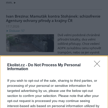
mm.
Ivan Brezina: Mamuťák kontra Stohánek: schizofrenie
Agentury ochrany přírody a krajiny ČR
17.7.2026
Diskuse: 57
Dvě velmi podobné chráněné
přírodní lokality, dva velmi
odlišné přístupy. Chce vedení
AOPK za každou cenu vyhovět
trampům, nebo se jen vyvinit
ze zásadního selhání?
Ekolist.cz -
Do Not Process My Personal
Information
Spolky: Otevřený dopis ve věci výstavby zpevněné
turistické trasy na Keprník včetně žádosti o
neodkladné zastavení prací
If you wish to opt-out of the sale, sharing to third parties, or
16.7.2026
processing of your personal or sensitive information for
Diskuse: 13
targeted advertising by us, please use the below opt-out
Národní přírodní rezervace
section to confirm your selection. Please note that after your
Šerák-Keprník se v těchto
opt-out request is processed you may continue seeing
dnech proměnila ve
interest-based ads based on personal information utilized by
staveniště: bagry, nakladač,