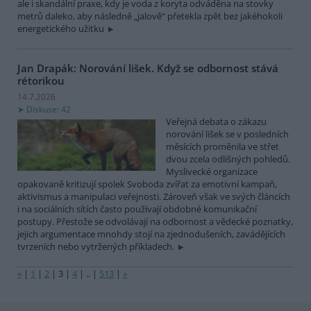
ale i skandální praxe, kdy je voda z koryta odváděna na stovky
metrů daleko, aby následně „jalově“ přetekla zpět bez jakéhokoli
energetického užitku
Jan Drapák: Norování lišek. Když se odbornost stává
rétorikou
14.7.2026
Diskuse: 42
Veřejná debata o zákazu
norování lišek se v posledních
měsících proměnila ve střet
dvou zcela odlišných pohledů.
Myslivecké organizace
opakovaně kritizují spolek Svoboda zvířat za emotivní kampaň,
aktivismus a manipulaci veřejnosti. Zároveň však ve svých článcích
i na sociálních sítích často používají obdobné komunikační
postupy. Přestože se odvolávají na odbornost a vědecké poznatky,
jejich argumentace mnohdy stojí na zjednodušeních, zavádějících
tvrzeních nebo vytržených příkladech.
«
|
1
|
2
|
3
|
4
|
..
|
513
|
»