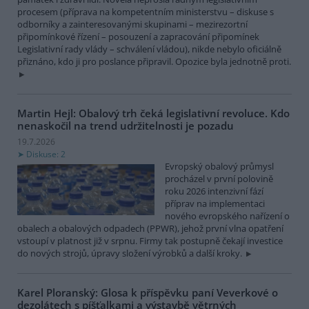
procesem (příprava na kompetentním ministerstvu – diskuse s
odborníky a zainteresovanými skupinami – mezirezortní
připomínkové řízení – posouzení a zapracování připomínek
Legislativní rady vlády – schválení vládou), nikde nebylo oficiálně
přiznáno, kdo ji pro poslance připravil. Opozice byla jednotně proti.
Martin Hejl: Obalový trh čeká legislativní revoluce. Kdo
nenaskočil na trend udržitelnosti je pozadu
19.7.2026
Diskuse: 2
Evropský obalový průmysl
procházel v první polovině
roku 2026 intenzivní fází
příprav na implementaci
nového evropského nařízení o
obalech a obalových odpadech (PPWR), jehož první vlna opatření
vstoupí v platnost již v srpnu. Firmy tak postupně čekají investice
do nových strojů, úpravy složení výrobků a další kroky.
Karel Ploranský: Glosa k příspěvku paní Veverkové o
dezolátech s píšťalkami a výstavbě větrných