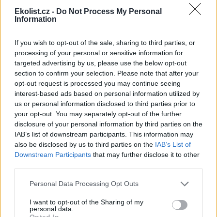
K čemu byly hlavaté vrby? O mizejícím fenoménu
Ekolist.cz -
Do Not Process My Personal
Poodří hovoří arborista Ivan V. Bartoš
Information
24.10.2023 | PRAHA (
Ekolist.cz
)
Diskuse: 23
If you wish to opt-out of the sale, sharing to third parties, or
Kdysi jich v krajině Poodří byly
processing of your personal or sensitive information for
tisíce. Do dnešní doby se jich
zachovalo několik stovek. Řeč
targeted advertising by us, please use the below opt-out
je tzv. hlavatých vrbách. Nejde
section to confirm your selection. Please note that after your
jen o kulturní fenomén, ale
opt-out request is processed you may continue seeing
také zajímavé téma ochrany
interest-based ads based on personal information utilized by
přírody. Dutiny hlavatých vrb jsou důležité pro chráněné brouky
us or personal information disclosed to third parties prior to
páchníky hnědé. O hlavatých vrbách jsme si povídali s Ivanem V.
your opt-out. You may separately opt-out of the further
Bartošem ze ZO ČSOP Studénka, který se coby arborista podílel na
pětiletém projektu
LIFE Osmoderma - Ochrana páchníka hnědého
disclosure of your personal information by third parties on the
v EVL Poodří
.
IAB’s list of downstream participants. This information may
also be disclosed by us to third parties on the
IAB’s List of
Downstream Participants
that may further disclose it to other
Obědy v lesní školce a hygiena? Tuhle cestičku už jsme
third parties.
prošlapali, říká šéfka Asociace lesních mateřských škol
Tereza Valkounová
Personal Data Processing Opt Outs
16.10.2023 | PRAHA (
Ekolist.cz
)
Diskuse: 4
I want to opt-out of the Sharing of my
Děti, které chodí do lesních
personal data.
školek, tráví většinu času v
Opted In