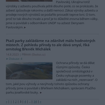
Pavlovskij. Ukrajina totiž
výrobky z azbestu používala ještě dlouho poté, co se prokázalo, že
azbest způsobuje rakovinu a další nemoci. Zákaz výroby azbestu a
prodeje nových výrobků se podařilo prosadit teprve loni. O tom,
proč to tak dlouho trvalo a proč je to důležité zrovna během války,
jsme si povídali s odborníkem UNDP na azbest Denysem
Pavlovským.
Ptačí parky zakládáme na zdánlivě málo hodnotných
místech. Z pohledu přírody to ale dává smysl, říká
ornitolog Břeněk Michálek
14.8.2023 | PRAHA (
Ekolist.cz
)
Diskuse: 4
Ochrana přírody se dá dělat
různými způsoby. Česká
společnost ornitologická v
Česku vykupuje pozemky a
zakládá na nich „rezervace“. O
tom, jaké jsou výhody a nevýhody tohoto způsobu ochrany
přírody jsme si povídali s Břeňkem Michálkem, správcem Ptačího
parku Josefovské louky.
«
|
1
|
2
|
3
|
4
|
..
|
34
|
»