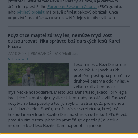
prostředí České zemědělské univerzity v Praze, a je čerstvým
držitelem prestižního
European Research Council
(ERC) grantu.
Jeho
pětiletý projekt
má právě přinést celkový obrázek. Chce
odpovědět na otázku, co se na světě děje s biodiverzitou.
Když chce majitel zdravý les, nemůže myslivost
outsourcovat, říká správce božídarských lesů Karel
Picura
27.10.2023 | PRAHA/BOŽÍ DAR (
Ekolist.cz
)
Diskuse: 65
Lesům města Boží Dar se daří
to, co bývá v jiných lesích
problém: postupná proměna v
druhově pestrý a odolný les. A
velkou roli v tom hraje
myslivecké hospodaření. Město Boží Dar zrušilo jakákoli privilegia
lovu jelenů a motivuje myslivce k tomu, aby prostě lovili. Zároveň
nevytváří v lese paseky a těží jen vybrané stromy. Za proměnou
stojí hlavně jeden člověk, lesní správce Karel Picura, který má
hospodaření v lesích Božího Daru na starosti od roku 1995. Povídali
jsme si s ním o tom, jak se les proměňuje v pestřejší, a jestli je
možné příklad lesů Božího Daru napodobit i jinde.