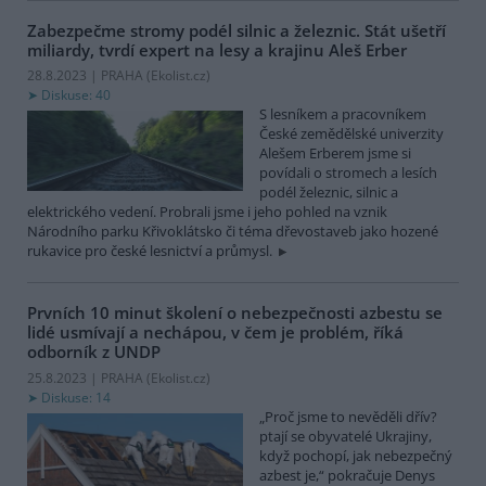
Zabezpečme stromy podél silnic a železnic. Stát ušetří
miliardy, tvrdí expert na lesy a krajinu Aleš Erber
28.8.2023 | PRAHA (
Ekolist.cz
)
Diskuse: 40
S lesníkem a pracovníkem
České zemědělské univerzity
Alešem Erberem jsme si
povídali o stromech a lesích
podél železnic, silnic a
elektrického vedení. Probrali jsme i jeho pohled na vznik
Národního parku Křivoklátsko či téma dřevostaveb jako hozené
rukavice pro české lesnictví a průmysl.
Prvních 10 minut školení o nebezpečnosti azbestu se
lidé usmívají a nechápou, v čem je problém, říká
odborník z UNDP
25.8.2023 | PRAHA (
Ekolist.cz
)
Diskuse: 14
„Proč jsme to nevěděli dřív?
ptají se obyvatelé Ukrajiny,
když pochopí, jak nebezpečný
azbest je,“ pokračuje Denys