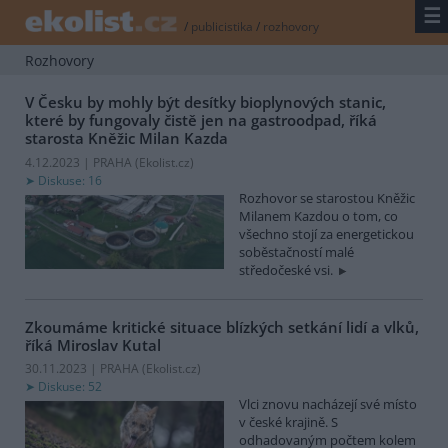
☰
/
publicistika
/
rozhovory
Rozhovory
V Česku by mohly být desítky bioplynových stanic,
které by fungovaly čistě jen na gastroodpad, říká
starosta Kněžic Milan Kazda
4.12.2023 | PRAHA (
Ekolist.cz
)
Diskuse: 16
Rozhovor se starostou Kněžic
Milanem Kazdou o tom, co
všechno stojí za energetickou
soběstačností malé
středočeské vsi.
Zkoumáme kritické situace blízkých setkání lidí a vlků,
říká Miroslav Kutal
30.11.2023 | PRAHA (
Ekolist.cz
)
Diskuse: 52
Vlci znovu nacházejí své místo
v české krajině. S
odhadovaným počtem kolem