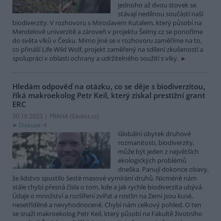
jednoho až dvou stovek se
stávají nedílnou součástí naší
biodiverzity. V rozhovoru s Miroslavem Kutalem, který působí na
Mendelově univerzitě a zároveň v projektu Šelmy.cz se ponoříme
do světa vlků v Česku. Mimo jiné se v rozhovoru zaměříme na to,
co přináší Life Wild Wolf, projekt zaměřený na sdílení zkušeností a
spolupráci v oblasti ochrany a udržitelného soužití s vlky.
Hledám odpověď na otázku, co se děje s biodiverzitou,
říká makroekolog Petr Keil, který získal prestižní grant
ERC
30.10.2023 | PRAHA (
Ekolist.cz
)
Diskuse: 4
Globální úbytek druhové
rozmanitosti, biodiverzity,
může být jeden z největších
ekologických problémů
dneška. Panují dokonce obavy,
že lidstvo spustilo šesté masové vymírání druhů. Nicméně nám
stále chybí přesná čísla o tom, kde a jak rychle biodiverzita ubývá.
Údaje o množství a rozšíření zvířat a rostlin na Zemi jsou kusé,
nesetříděné a nevyhodnocené. Chybí nám celkový pohled. O ten
se snaží makroekolog Petr Keil, který působí na Fakultě životního