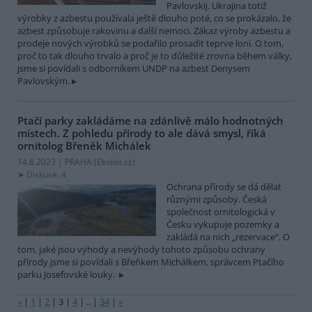
Pavlovskij. Ukrajina totiž
výrobky z azbestu používala ještě dlouho poté, co se prokázalo, že
azbest způsobuje rakovinu a další nemoci. Zákaz výroby azbestu a
prodeje nových výrobků se podařilo prosadit teprve loni. O tom,
proč to tak dlouho trvalo a proč je to důležité zrovna během války,
jsme si povídali s odborníkem UNDP na azbest Denysem
Pavlovským.
Ptačí parky zakládáme na zdánlivě málo hodnotných
místech. Z pohledu přírody to ale dává smysl, říká
ornitolog Břeněk Michálek
14.8.2023 | PRAHA (
Ekolist.cz
)
Diskuse: 4
Ochrana přírody se dá dělat
různými způsoby. Česká
společnost ornitologická v
Česku vykupuje pozemky a
zakládá na nich „rezervace“. O
tom, jaké jsou výhody a nevýhody tohoto způsobu ochrany
přírody jsme si povídali s Břeňkem Michálkem, správcem Ptačího
parku Josefovské louky.
«
|
1
|
2
|
3
|
4
|
..
|
34
|
»