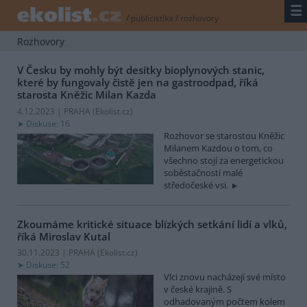
☰
/
publicistika
/
rozhovory
Rozhovory
V Česku by mohly být desítky bioplynových stanic,
které by fungovaly čistě jen na gastroodpad, říká
starosta Kněžic Milan Kazda
4.12.2023 | PRAHA (
Ekolist.cz
)
Diskuse: 16
Rozhovor se starostou Kněžic
Milanem Kazdou o tom, co
všechno stojí za energetickou
soběstačností malé
středočeské vsi.
Zkoumáme kritické situace blízkých setkání lidí a vlků,
říká Miroslav Kutal
30.11.2023 | PRAHA (
Ekolist.cz
)
Diskuse: 52
Vlci znovu nacházejí své místo
v české krajině. S
odhadovaným počtem kolem