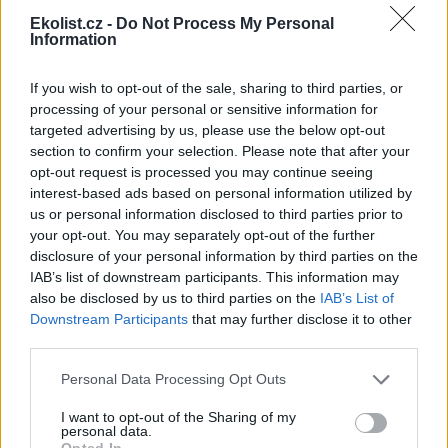
K čemu byly hlavaté vrby? O mizejícím fenoménu
Ekolist.cz -
Do Not Process My Personal
Poodří hovoří arborista Ivan V. Bartoš
Information
24.10.2023 | PRAHA (
Ekolist.cz
)
Diskuse: 23
If you wish to opt-out of the sale, sharing to third parties, or
Kdysi jich v krajině Poodří byly
processing of your personal or sensitive information for
tisíce. Do dnešní doby se jich
zachovalo několik stovek. Řeč
targeted advertising by us, please use the below opt-out
je tzv. hlavatých vrbách. Nejde
section to confirm your selection. Please note that after your
jen o kulturní fenomén, ale
opt-out request is processed you may continue seeing
také zajímavé téma ochrany
interest-based ads based on personal information utilized by
přírody. Dutiny hlavatých vrb jsou důležité pro chráněné brouky
us or personal information disclosed to third parties prior to
páchníky hnědé. O hlavatých vrbách jsme si povídali s Ivanem V.
your opt-out. You may separately opt-out of the further
Bartošem ze ZO ČSOP Studénka, který se coby arborista podílel na
pětiletém projektu
LIFE Osmoderma - Ochrana páchníka hnědého
disclosure of your personal information by third parties on the
v EVL Poodří
.
IAB’s list of downstream participants. This information may
also be disclosed by us to third parties on the
IAB’s List of
Downstream Participants
that may further disclose it to other
Obědy v lesní školce a hygiena? Tuhle cestičku už jsme
third parties.
prošlapali, říká šéfka Asociace lesních mateřských škol
Tereza Valkounová
Personal Data Processing Opt Outs
16.10.2023 | PRAHA (
Ekolist.cz
)
Diskuse: 4
I want to opt-out of the Sharing of my
Děti, které chodí do lesních
personal data.
školek, tráví většinu času v
Opted In