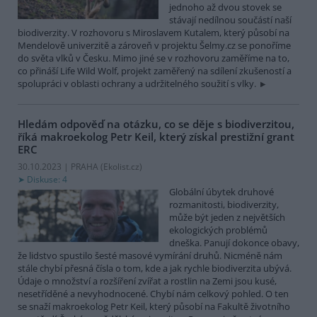
jednoho až dvou stovek se
stávají nedílnou součástí naší
biodiverzity. V rozhovoru s Miroslavem Kutalem, který působí na
Mendelově univerzitě a zároveň v projektu Šelmy.cz se ponoříme
do světa vlků v Česku. Mimo jiné se v rozhovoru zaměříme na to,
co přináší Life Wild Wolf, projekt zaměřený na sdílení zkušeností a
spolupráci v oblasti ochrany a udržitelného soužití s vlky.
Hledám odpověď na otázku, co se děje s biodiverzitou,
říká makroekolog Petr Keil, který získal prestižní grant
ERC
30.10.2023 | PRAHA (
Ekolist.cz
)
Diskuse: 4
Globální úbytek druhové
rozmanitosti, biodiverzity,
může být jeden z největších
ekologických problémů
dneška. Panují dokonce obavy,
že lidstvo spustilo šesté masové vymírání druhů. Nicméně nám
stále chybí přesná čísla o tom, kde a jak rychle biodiverzita ubývá.
Údaje o množství a rozšíření zvířat a rostlin na Zemi jsou kusé,
nesetříděné a nevyhodnocené. Chybí nám celkový pohled. O ten
se snaží makroekolog Petr Keil, který působí na Fakultě životního