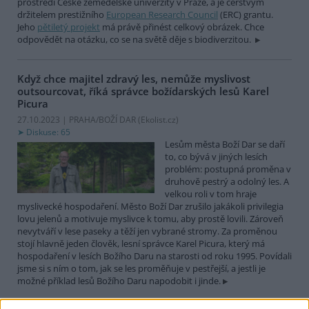
prostředí České zemědělské univerzity v Praze, a je čerstvým
držitelem prestižního
European Research Council
(ERC) grantu.
Jeho
pětiletý projekt
má právě přinést celkový obrázek. Chce
odpovědět na otázku, co se na světě děje s biodiverzitou.
Když chce majitel zdravý les, nemůže myslivost
outsourcovat, říká správce božídarských lesů Karel
Picura
27.10.2023 | PRAHA/BOŽÍ DAR (
Ekolist.cz
)
Diskuse: 65
Lesům města Boží Dar se daří
to, co bývá v jiných lesích
problém: postupná proměna v
druhově pestrý a odolný les. A
velkou roli v tom hraje
myslivecké hospodaření. Město Boží Dar zrušilo jakákoli privilegia
lovu jelenů a motivuje myslivce k tomu, aby prostě lovili. Zároveň
nevytváří v lese paseky a těží jen vybrané stromy. Za proměnou
stojí hlavně jeden člověk, lesní správce Karel Picura, který má
hospodaření v lesích Božího Daru na starosti od roku 1995. Povídali
jsme si s ním o tom, jak se les proměňuje v pestřejší, a jestli je
možné příklad lesů Božího Daru napodobit i jinde.