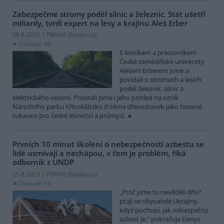
Zabezpečme stromy podél silnic a železnic. Stát ušetří
miliardy, tvrdí expert na lesy a krajinu Aleš Erber
28.8.2023 | PRAHA (
Ekolist.cz
)
Diskuse: 40
S lesníkem a pracovníkem
České zemědělské univerzity
Alešem Erberem jsme si
povídali o stromech a lesích
podél železnic, silnic a
elektrického vedení. Probrali jsme i jeho pohled na vznik
Národního parku Křivoklátsko či téma dřevostaveb jako hozené
rukavice pro české lesnictví a průmysl.
Prvních 10 minut školení o nebezpečnosti azbestu se
lidé usmívají a nechápou, v čem je problém, říká
odborník z UNDP
25.8.2023 | PRAHA (
Ekolist.cz
)
Diskuse: 14
„Proč jsme to nevěděli dřív?
ptají se obyvatelé Ukrajiny,
když pochopí, jak nebezpečný
azbest je,“ pokračuje Denys