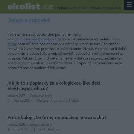
☰
/
zelená domácnost
/
dotazy a odpovědi
Dotazy a odpovědi
Pošlete nám svůj dotaz! Buď pomocí e-mailu
zelena.domacnost@ekolist.cz
nebo prostřednictvím formuláře
Zaslat
dotaz
nám můžete poslat otázky a náměty, které se týkají šetrného
chování k životnímu prostředí v každodenním životě. V co nejkratší době
se pokusíme odpovědět a nejzajímavější odpovědi zveřejníme na této
stránce. Pokud vy sami chcete na některý dotaz reagovat, můžete tak
snadno učinit v diskuzi u každého dotazu. Případně nám můžete svou
odpověď poslat mailem. Děkujeme.
Jak je to s poplatky za ekologickou likvidaci
elektrospotřebičů?
dotaz: 227
- Zodpovězený
4. března 2007 | Občanská poradna Třebíč
Proč ekologické firmy nepoužívají ekoznačku?
dotaz: 226
- Zodpovězený
10. února 2007 | Hana Fišerová