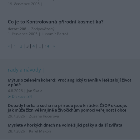
19. července 2005 |
Co je to Kontrolovaná přírodní kosmetika?
dotaz: 208
- Zodpovězený
1. července 2005 | Lubomír Bartoš
«
|
1
|
2
|
3
|
4
|
..
|
14
|
»
rady a návody
Mýtus o zeleném koberci: Proč anglický trávník v létě zabíjí život
v půdě
4.8.2026 | Jan Skala
Diskuse: 34
Dopady horka a sucha na přírodu jsou kritické. ČSOP ukazuje,
jak může žíznivé krajině a živočichům pomoci veřejnost i obce
29.7.2026 | Zuzana Kučerová
Myslete v horkých dnech na volně žijící ptáky a další zvířata
28.7.2026 | Karel Makoň