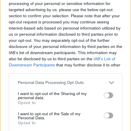
Konečná cena elektřiny pro zákazníka
processing of your personal or sensitive information for
dotaz: 217
- Zodpovězený
targeted advertising by us, please use the below opt-out
30. března 2006 | Občanská poradna Třebíč
section to confirm your selection. Please note that after your
opt-out request is processed you may continue seeing
interest-based ads based on personal information utilized by
Rekonstruuji topný systém a nevím, kam se obrátit pro
us or personal information disclosed to third parties prior to
radu
your opt-out. You may separately opt-out of the further
dotaz: 216
- Zodpovězený
disclosure of your personal information by third parties on the
8. března 2006 | tomas kandl
IAB’s list of downstream participants. This information may
also be disclosed by us to third parties on the
IAB’s List of
Hluk z projíždějících vlaků
Downstream Participants
that may further disclose it to other
dotaz: 215
- Zodpovězený
third parties.
27. února 2006 | M.Kováčocyová
Personal Data Processing Opt Outs
Kde sehnat tzv. ekopapír?
I want to opt-out of the Sharing of my
personal data.
dotaz: 214
- Zodpovězený
Opted In
23. února 2006 | Šárka
Diskuse: 2
I want to opt-out of the Sale of my
Personal Data.
Opted In
Jakou vybrat barvu oblečení pro děti?