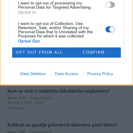
dotaz: 213
- Zodpovězený
I want to opt-out of processing my
10. ledna 2006 | ...
Personal Data for Targeted Advertising.
Diskuse: 2
Opted In
I want to opt-out of Collection, Use,
Retention, Sale, and/or Sharing of my
Ušetřím energii, když budu vypínat topení?
Personal Data that Is Unrelated with the
dotaz: 212
- Zodpovězený
Purposes for which it was collected.
5. prosince 2005 | ala
Opted Out
Diskuse: 2
OPT OUT FROM ALL
CONFIRM
Plynové vytápění pro obytný dům
dotaz: 211
- Zodpovězený
Data Deletion
Data Access
Privacy Policy
7. listopadu 2005 | Karel Novák
Kam se rtutí z rozbitého lékařského teploměru?
dotaz: 210
- Zodpovězený
24. srpna 2005 | Josef
Diskuse: 1
Kolikrát se použije průměrná skleněná pivní láhev?
dotaz: 209
- Zodpovězený