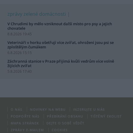
zprávy zelené domácnosti
V Chrudimi by mělo vzniknout další místo pro psy a jejich
chovatele
8.8.2026 19:45
Veterináři v horku ošetřují více zvířat, ohrožení jsou psi se
zploštělým čumákem
6.8.2026 15:15
Záchranná stanice v Praze přijímá kvůli vedrům více volně
žijících zvířat
5.8.2026 17:40
O NÁS
NOVINKY NA WEBU
INZERUJTE U NÁS
PODPOŘTE NÁS
PŘEBÍRÁNÍ OBSAHU
TIŠTĚNÝ EKOLIST
MAPA STRÁNEK
DEJTE O SOBĚ VĚDĚT
ZPRÁVY E-MAILEM
COOKIES