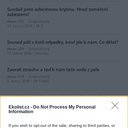
Sundali jsme azbestovou krytinu. Hrozí zamoření
azbestem?
dotaz: 221
- Zodpovězený
14. června 2006 | M. F.
Soused pálí v kotli odpadky, kouř jde k nám. Co dělat?
dotaz: 220
- Zodpovězený
17. dubna 2006 | Miloslav
Zaorali strouhu a teď k nám teče voda z pole
dotaz: 219
- Zodpovězený
5. dubna 2006 | OP Třebíč
Soused si vysadil na zahradě thuje, které budou
zastiňovat náš pozemek
Ekolist.cz -
Do Not Process My Personal
dotaz: 218
- Zodpovězený
Information
3. dubna 2006 | Eva Krčková
If you wish to opt-out of the sale, sharing to third parties, or