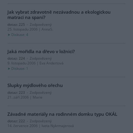
Jak vybrat zdravotně nezávadnou a ekologickou
matraci na spaní?
dotaz: 225
- Zodpovězený
25. listopadu 2006 | AnnaS.
Diskuse: 4
Jaká mořidla na dřevo v ložnici?
dotaz: 224
- Zodpovězený
9. listopadu 2006 | Eva Andertová
Diskuse: 1
Slupky mýdlového ořechu
dotaz: 223
- Zodpovězený
21. září 2006 | Marie
Závadné materiály na rodinném domku typu OKÁL
dotaz: 222
- Zodpovězený
14. července 2006 | Iveta Nykrmajerová