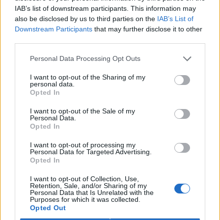
Hodina Země slaví 20. výročí. Města, firmy i jednotlivci
IAB’s list of downstream participants. This information may
se zapojí do akcí pro ochranu životního prostředí
also be disclosed by us to third parties on the
IAB’s List of
Aktualizováno
Downstream Participants
that may further disclose it to other
25.3.2026 | PRAHA (
Ekolist.cz
)
third parties.
Největší globální akce na
ochranu životního prostředí -
Hodina Země - letos proběhne
Personal Data Processing Opt Outs
28. března. Poprvé se konala v
roce 2007 v Austrálii,
I want to opt-out of the Sharing of my
symbolickým zhasnutím světel na jednu hodinu. Letos se tak
personal data.
Opted In
uskuteční už podvacáté. V průběhu let se akce rozšířila do více než
180 zemí světa. Kromě symbolické podpory životního prostředí
nabízí řadu možností, jak se mohou obce, firmy, různé kolektivy i
I want to opt-out of the Sale of my
Personal Data.
jednotlivci zapojit a věnovat 60 minut něčemu pozitivnímu nejen
Opted In
pro planetu a pro své okolí, ale také pro sebe.
I want to opt-out of processing my
Personal Data for Targeted Advertising.
Organizace dTest připravila publikaci Chemie v
Opted In
domácnosti o rizikových látkách v našich bytech
20.3.2026 | PRAHA (
Ekolist.cz
)
I want to opt-out of Collection, Use,
Většina lidí si pod slovem
Retention, Sale, and/or Sharing of my
Personal Data that Is Unrelated with the
chemie představí laboratoř
Purposes for which it was collected.
plnou toxických látek, ne
Opted Out
vlastní kuchyni, koupelnu