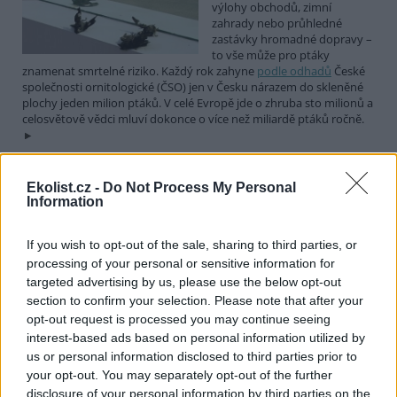
výlohy obchodů, zimní
zahrady nebo průhledné
zastávky hromadné dopravy –
to vše může pro ptáky
znamenat smrtelné riziko. Každý rok zahyne
podle odhadů
České
společnosti ornitologické (ČSO) jen v Česku nárazem do skleněné
plochy jeden milion ptáků. V celé Evropě jde o zhruba sto milionů a
celosvětově vědci mluví dokonce o více než miliardě ptáků ročně.
Deset druhů ptáků, které by neměly chybět na žádné
Ekolist.cz -
Do Not Process My Personal
živé zahradě. Startuje soutěž Velký rok zahradní
Information
1.4.2026 | PRAHA (
Ekolist.cz
)
Diskuse: 10
If you wish to opt-out of the sale, sharing to third parties, or
Dnes slavíme Mezinárodní den
processing of your personal or sensitive information for
ptactva a Český svaz ochránců
targeted advertising by us, please use the below opt-out
přírody (ČSOP) při této
section to confirm your selection. Please note that after your
příležitosti vyhlašuje pro
milovníky opeřenců soutěž
opt-out request is processed you may continue seeing
Velký rok zahradní. Malí i velcí mohou soutěžit o to, kdo během
interest-based ads based on personal information utilized by
365 dní zaznamená na své zahradě nejvíce ptačích druhů.
us or personal information disclosed to third parties prior to
your opt-out. You may separately opt-out of the further
disclosure of your personal information by third parties on the