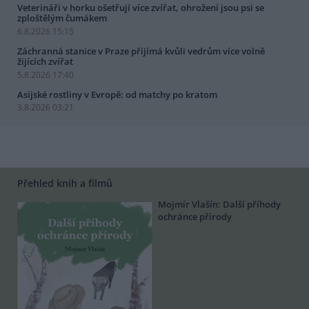
Veterináři v horku ošetřují více zvířat, ohrožení jsou psi se
zploštělým čumákem
6.8.2026 15:15
Záchranná stanice v Praze přijímá kvůli vedrům více volně
žijících zvířat
5.8.2026 17:40
Asijské rostliny v Evropě: od matchy po kratom
3.8.2026 03:21
Přehled knih a filmů
Mojmír Vlašín: Další příhody
ochránce přírody