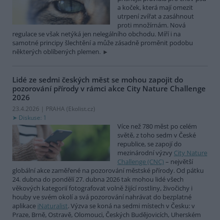
a koček, která mají omezit
utrpení zvířat a zasáhnout
proti množírnám. Nová
regulace se však netýká jen nelegálního obchodu. Míří i na
samotné principy šlechtění a může zásadně proměnit podobu
některých oblíbených plemen.
Lidé ze sedmi českých měst se mohou zapojit do
pozorování přírody v rámci akce City Nature Challenge
2026
23.4.2026 | PRAHA (
Ekolist.cz
)
Diskuse: 1
Více než 780 měst po celém
světě, z toho sedm v České
republice, se zapojí do
mezinárodní výzvy
City Nature
Challenge (CNC)
– největší
globální akce zaměřené na pozorování městské přírody. Od pátku
24. dubna do pondělí 27. dubna 2026 tak mohou lidé všech
věkových kategorií fotografovat volně žijící rostliny, živočichy i
houby ve svém okolí a svá pozorování nahrávat do bezplatné
aplikace
iNaturalist
. Výzva se koná na sedmi místech v Česku: v
Praze, Brně, Ostravě, Olomouci, Českých Budějovicích, Uherském