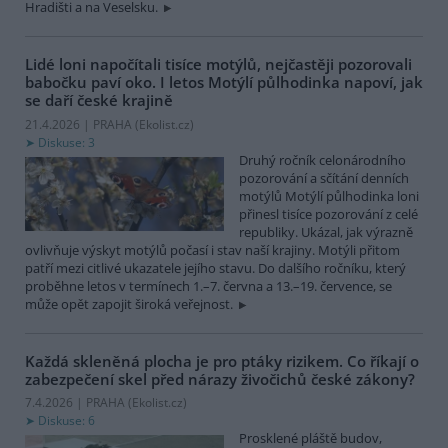
Hradišti a na Veselsku.
Lidé loni napočítali tisíce motýlů, nejčastěji pozorovali
babočku paví oko. I letos Motýlí půlhodinka napoví, jak
se daří české krajině
21.4.2026 | PRAHA (
Ekolist.cz
)
Diskuse: 3
Druhý ročník celonárodního
pozorování a sčítání denních
motýlů Motýlí půlhodinka loni
přinesl tisíce pozorování z celé
republiky. Ukázal, jak výrazně
ovlivňuje výskyt motýlů počasí i stav naší krajiny. Motýli přitom
patří mezi citlivé ukazatele jejího stavu. Do dalšího ročníku, který
proběhne letos v termínech 1.–7. června a 13.–19. července, se
může opět zapojit široká veřejnost.
Každá skleněná plocha je pro ptáky rizikem. Co říkají o
zabezpečení skel před nárazy živočichů české zákony?
7.4.2026 | PRAHA (
Ekolist.cz
)
Diskuse: 6
Prosklené pláště budov,