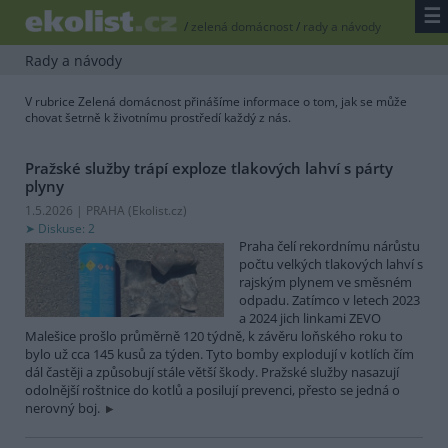
☰
/
zelená domácnost
/
rady a návody
Rady a návody
V rubrice Zelená domácnost přinášíme informace o tom, jak se může
chovat šetrně k životnímu prostředí každý z nás.
Pražské služby trápí exploze tlakových lahví s párty
plyny
1.5.2026 | PRAHA (
Ekolist.cz
)
Diskuse: 2
Praha čelí rekordnímu nárůstu
počtu velkých tlakových lahví s
rajským plynem ve směsném
odpadu. Zatímco v letech 2023
a 2024 jich linkami ZEVO
Malešice prošlo průměrně 120 týdně, k závěru loňského roku to
bylo už cca 145 kusů za týden. Tyto bomby explodují v kotlích čím
dál častěji a způsobují stále větší škody. Pražské služby nasazují
odolnější roštnice do kotlů a posilují prevenci, přesto se jedná o
nerovný boj.