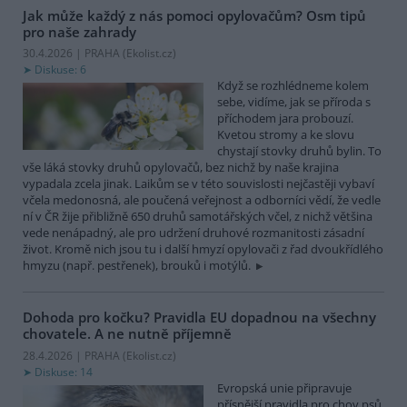
Jak může každý z nás pomoci opylovačům? Osm tipů
pro naše zahrady
30.4.2026 | PRAHA (
Ekolist.cz
)
Diskuse: 6
Když se rozhlédneme kolem
sebe, vidíme, jak se příroda s
příchodem jara probouzí.
Kvetou stromy a ke slovu
chystají stovky druhů bylin. To
vše láká stovky druhů opylovačů, bez nichž by naše krajina
vypadala zcela jinak. Laikům se v této souvislosti nejčastěji vybaví
včela medonosná, ale poučená veřejnost a odborníci vědí, že vedle
ní v ČR žije přibližně 650 druhů samotářských včel, z nichž většina
vede nenápadný, ale pro udržení druhové rozmanitosti zásadní
život. Kromě nich jsou tu i další hmyzí opylovači z řad dvoukřídlého
hmyzu (např. pestřenek), brouků i motýlů.
Dohoda pro kočku? Pravidla EU dopadnou na všechny
chovatele. A ne nutně příjemně
28.4.2026 | PRAHA (
Ekolist.cz
)
Diskuse: 14
Evropská unie připravuje
přísnější pravidla pro chov psů