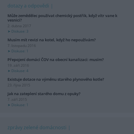
dotazy a odpovědi
Může zemědělec používat chemický postřik, když vítr vane k
vesnici?
2. dubna 2017
Diskuse: 3
Musím mít revizi na kotel, když ho nepoužívám?
7. listopadu 2016
Diskuse: 1
Přepojení domácí ČOV na obecní kanalizaci: musím?
19. září 2016
Diskuse: 4
Existuje dotace na výměnu starého plynového kotle?
23. října 2015
Jak na zateplení starého domu z opuky?
7. září 2015
Diskuse: 1
zprávy zelené domácnosti