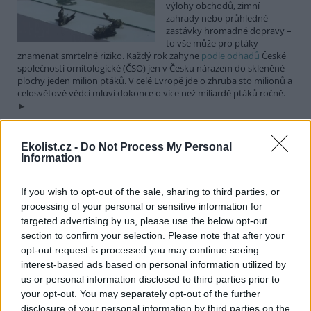
výlohy obchodů, zimní
zahrady nebo průhledné
zastávky hromadné dopravy –
to vše může pro ptáky
znamenat smrtelné riziko. Každý rok zahyne
podle odhadů
České
společnosti ornitologické (ČSO) jen v Česku nárazem do skleněné
plochy jeden milion ptáků. V celé Evropě jde o zhruba sto milionů a
celosvětově vědci mluví dokonce o více než miliardě ptáků ročně.
Deset druhů ptáků, které by neměly chybět na žádné
Ekolist.cz -
Do Not Process My Personal
živé zahradě. Startuje soutěž Velký rok zahradní
Information
1.4.2026 | PRAHA (
Ekolist.cz
)
Diskuse: 10
If you wish to opt-out of the sale, sharing to third parties, or
Dnes slavíme Mezinárodní den
processing of your personal or sensitive information for
ptactva a Český svaz ochránců
targeted advertising by us, please use the below opt-out
přírody (ČSOP) při této
section to confirm your selection. Please note that after your
příležitosti vyhlašuje pro
milovníky opeřenců soutěž
opt-out request is processed you may continue seeing
Velký rok zahradní. Malí i velcí mohou soutěžit o to, kdo během
interest-based ads based on personal information utilized by
365 dní zaznamená na své zahradě nejvíce ptačích druhů.
us or personal information disclosed to third parties prior to
your opt-out. You may separately opt-out of the further
disclosure of your personal information by third parties on the