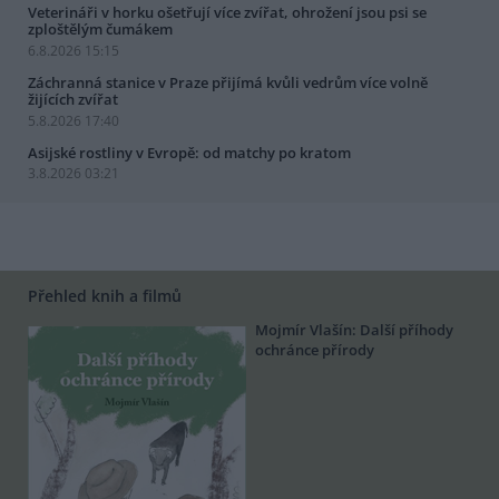
Veterináři v horku ošetřují více zvířat, ohrožení jsou psi se
zploštělým čumákem
6.8.2026 15:15
Záchranná stanice v Praze přijímá kvůli vedrům více volně
žijících zvířat
5.8.2026 17:40
Asijské rostliny v Evropě: od matchy po kratom
3.8.2026 03:21
Přehled knih a filmů
Mojmír Vlašín: Další příhody
ochránce přírody