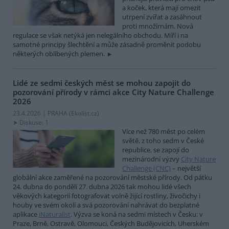
a koček, která mají omezit
utrpení zvířat a zasáhnout
proti množírnám. Nová
regulace se však netýká jen nelegálního obchodu. Míří i na
samotné principy šlechtění a může zásadně proměnit podobu
některých oblíbených plemen.
Lidé ze sedmi českých měst se mohou zapojit do
pozorování přírody v rámci akce City Nature Challenge
2026
23.4.2026 | PRAHA (
Ekolist.cz
)
Diskuse: 1
Více než 780 měst po celém
světě, z toho sedm v České
republice, se zapojí do
mezinárodní výzvy
City Nature
Challenge (CNC)
– největší
globální akce zaměřené na pozorování městské přírody. Od pátku
24. dubna do pondělí 27. dubna 2026 tak mohou lidé všech
věkových kategorií fotografovat volně žijící rostliny, živočichy i
houby ve svém okolí a svá pozorování nahrávat do bezplatné
aplikace
iNaturalist
. Výzva se koná na sedmi místech v Česku: v
Praze, Brně, Ostravě, Olomouci, Českých Budějovicích, Uherském