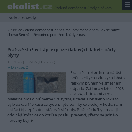
☰
/
zelená domácnost
/
rady a návody
Rady a návody
V rubrice Zelená domácnost přinášíme informace o tom, jak se může
chovat šetrně k životnímu prostředí každý z nás.
Pražské služby trápí exploze tlakových lahví s párty
plyny
1.5.2026 | PRAHA (
Ekolist.cz
)
Diskuse: 2
Praha čelí rekordnímu nárůstu
počtu velkých tlakových lahví s
rajským plynem ve směsném
odpadu. Zatímco v letech 2023
a 2024 jich linkami ZEVO
Malešice prošlo průměrně 120 týdně, k závěru loňského roku to
bylo už cca 145 kusů za týden. Tyto bomby explodují v kotlích čím
dál častěji a způsobují stále větší škody. Pražské služby nasazují
odolnější roštnice do kotlů a posilují prevenci, přesto se jedná o
nerovný boj.