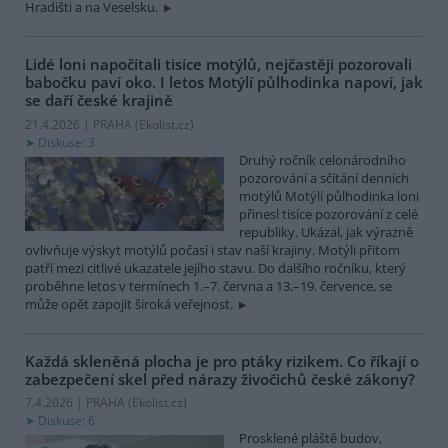
Hradišti a na Veselsku.
Lidé loni napočítali tisíce motýlů, nejčastěji pozorovali
babočku paví oko. I letos Motýlí půlhodinka napoví, jak
se daří české krajině
21.4.2026 | PRAHA (
Ekolist.cz
)
Diskuse: 3
Druhý ročník celonárodního
pozorování a sčítání denních
motýlů Motýlí půlhodinka loni
přinesl tisíce pozorování z celé
republiky. Ukázal, jak výrazně
ovlivňuje výskyt motýlů počasí i stav naší krajiny. Motýli přitom
patří mezi citlivé ukazatele jejího stavu. Do dalšího ročníku, který
proběhne letos v termínech 1.–7. června a 13.–19. července, se
může opět zapojit široká veřejnost.
Každá skleněná plocha je pro ptáky rizikem. Co říkají o
zabezpečení skel před nárazy živočichů české zákony?
7.4.2026 | PRAHA (
Ekolist.cz
)
Diskuse: 6
Prosklené pláště budov,