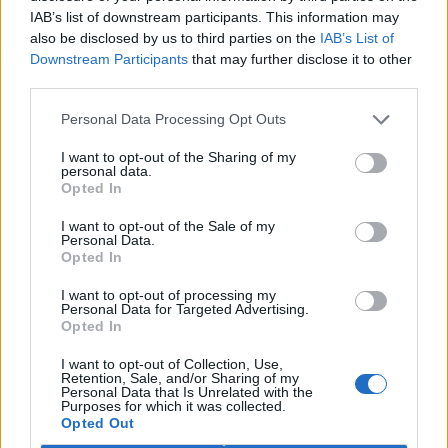
Hodina Země slaví 20. výročí. Města, firmy i jednotlivci
IAB’s list of downstream participants. This information may
se zapojí do akcí pro ochranu životního prostředí
also be disclosed by us to third parties on the
IAB’s List of
Aktualizováno
Downstream Participants
that may further disclose it to other
25.3.2026 | PRAHA (
Ekolist.cz
)
third parties.
Největší globální akce na
ochranu životního prostředí -
Hodina Země - letos proběhne
Personal Data Processing Opt Outs
28. března. Poprvé se konala v
roce 2007 v Austrálii,
I want to opt-out of the Sharing of my
symbolickým zhasnutím světel na jednu hodinu. Letos se tak
personal data.
Opted In
uskuteční už podvacáté. V průběhu let se akce rozšířila do více než
180 zemí světa. Kromě symbolické podpory životního prostředí
nabízí řadu možností, jak se mohou obce, firmy, různé kolektivy i
I want to opt-out of the Sale of my
Personal Data.
jednotlivci zapojit a věnovat 60 minut něčemu pozitivnímu nejen
Opted In
pro planetu a pro své okolí, ale také pro sebe.
I want to opt-out of processing my
Personal Data for Targeted Advertising.
Organizace dTest připravila publikaci Chemie v
Opted In
domácnosti o rizikových látkách v našich bytech
20.3.2026 | PRAHA (
Ekolist.cz
)
I want to opt-out of Collection, Use,
Většina lidí si pod slovem
Retention, Sale, and/or Sharing of my
Personal Data that Is Unrelated with the
chemie představí laboratoř
Purposes for which it was collected.
plnou toxických látek, ne
Opted Out
vlastní kuchyni, koupelnu