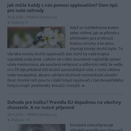
Jak může každý z nás pomoci opylovačům? Osm tipů
pro naše zahrady
30.4.2026 | PRAHA (
Ekolist.cz
)
Diskuse: 6
Když se rozhlédneme kolem
sebe, vidíme, jak se příroda s
příchodem jara probouzí.
Kvetou stromy a ke slovu
chystají stovky druhů bylin. To
vše láká stovky druhů opylovačů, bez nichž by naše krajina
vypadala zcela jinak. Laikům se v této souvislosti nejčastěji vybaví
včela medonosná, ale poučená veřejnost a odborníci vědí, že vedle
ní v ČR žije přibližně 650 druhů samotářských včel, z nichž většina
vede nenápadný, ale pro udržení druhové rozmanitosti zásadní
život. Kromě nich jsou tu i další hmyzí opylovači z řad dvoukřídlého
hmyzu (např. pestřenek), brouků i motýlů.
Dohoda pro kočku? Pravidla EU dopadnou na všechny
chovatele. A ne nutně příjemně
28.4.2026 | PRAHA (
Ekolist.cz
)
Diskuse: 14
Evropská unie připravuje
přísnější pravidla pro chov psů