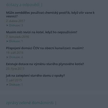
dotazy a odpovědi
Může zemědělec používat chemický postřik, když vítr vane k
vesnici?
2. dubna 2017
Diskuse: 3
Musím mít revizi na kotel, když ho nepoužívám?
7. listopadu 2016
Diskuse: 1
Přepojení domácí ČOV na obecní kanalizaci: musím?
19. září 2016
Diskuse: 4
Existuje dotace na výměnu starého plynového kotle?
23. října 2015
Jak na zateplení starého domu z opuky?
7. září 2015
Diskuse: 1
zprávy zelené domácnosti