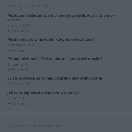
dotazy a odpovědi
Může zemědělec používat chemický postřik, když vítr vane k
vesnici?
2. dubna 2017
Diskuse: 3
Musím mít revizi na kotel, když ho nepoužívám?
7. listopadu 2016
Diskuse: 1
Přepojení domácí ČOV na obecní kanalizaci: musím?
19. září 2016
Diskuse: 4
Existuje dotace na výměnu starého plynového kotle?
23. října 2015
Jak na zateplení starého domu z opuky?
7. září 2015
Diskuse: 1
zprávy zelené domácnosti