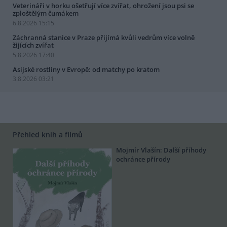
Veterináři v horku ošetřují více zvířat, ohrožení jsou psi se
zploštělým čumákem
6.8.2026 15:15
Záchranná stanice v Praze přijímá kvůli vedrům více volně
žijících zvířat
5.8.2026 17:40
Asijské rostliny v Evropě: od matchy po kratom
3.8.2026 03:21
Přehled knih a filmů
Mojmír Vlašín: Další příhody
ochránce přírody