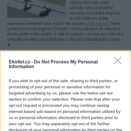
výlohy obchodů, zimní
zahrady nebo průhledné
zastávky hromadné dopravy –
to vše může pro ptáky
znamenat smrtelné riziko. Každý rok zahyne
podle odhadů
České
společnosti ornitologické (ČSO) jen v Česku nárazem do skleněné
plochy jeden milion ptáků. V celé Evropě jde o zhruba sto milionů a
celosvětově vědci mluví dokonce o více než miliardě ptáků ročně.
Deset druhů ptáků, které by neměly chybět na žádné
Ekolist.cz -
Do Not Process My Personal
živé zahradě. Startuje soutěž Velký rok zahradní
Information
1.4.2026 | PRAHA (
Ekolist.cz
)
Diskuse: 10
If you wish to opt-out of the sale, sharing to third parties, or
Dnes slavíme Mezinárodní den
processing of your personal or sensitive information for
ptactva a Český svaz ochránců
targeted advertising by us, please use the below opt-out
přírody (ČSOP) při této
section to confirm your selection. Please note that after your
příležitosti vyhlašuje pro
milovníky opeřenců soutěž
opt-out request is processed you may continue seeing
Velký rok zahradní. Malí i velcí mohou soutěžit o to, kdo během
interest-based ads based on personal information utilized by
365 dní zaznamená na své zahradě nejvíce ptačích druhů.
us or personal information disclosed to third parties prior to
your opt-out. You may separately opt-out of the further
disclosure of your personal information by third parties on the