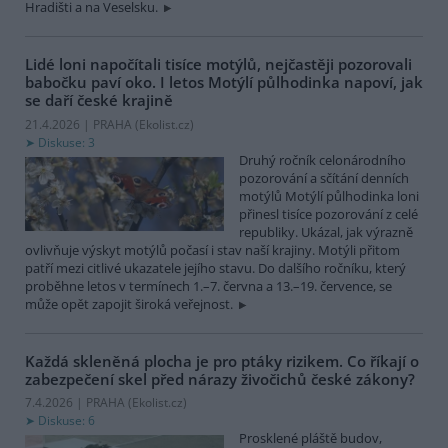
Hradišti a na Veselsku.
Lidé loni napočítali tisíce motýlů, nejčastěji pozorovali
babočku paví oko. I letos Motýlí půlhodinka napoví, jak
se daří české krajině
21.4.2026 | PRAHA (
Ekolist.cz
)
Diskuse: 3
Druhý ročník celonárodního
pozorování a sčítání denních
motýlů Motýlí půlhodinka loni
přinesl tisíce pozorování z celé
republiky. Ukázal, jak výrazně
ovlivňuje výskyt motýlů počasí i stav naší krajiny. Motýli přitom
patří mezi citlivé ukazatele jejího stavu. Do dalšího ročníku, který
proběhne letos v termínech 1.–7. června a 13.–19. července, se
může opět zapojit široká veřejnost.
Každá skleněná plocha je pro ptáky rizikem. Co říkají o
zabezpečení skel před nárazy živočichů české zákony?
7.4.2026 | PRAHA (
Ekolist.cz
)
Diskuse: 6
Prosklené pláště budov,