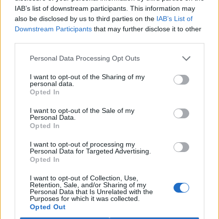
Hodina Země slaví 20. výročí. Města, firmy i jednotlivci
IAB’s list of downstream participants. This information may
se zapojí do akcí pro ochranu životního prostředí
also be disclosed by us to third parties on the
IAB’s List of
Aktualizováno
Downstream Participants
that may further disclose it to other
25.3.2026 | PRAHA (
Ekolist.cz
)
third parties.
Největší globální akce na
ochranu životního prostředí -
Hodina Země - letos proběhne
Personal Data Processing Opt Outs
28. března. Poprvé se konala v
roce 2007 v Austrálii,
I want to opt-out of the Sharing of my
symbolickým zhasnutím světel na jednu hodinu. Letos se tak
personal data.
Opted In
uskuteční už podvacáté. V průběhu let se akce rozšířila do více než
180 zemí světa. Kromě symbolické podpory životního prostředí
nabízí řadu možností, jak se mohou obce, firmy, různé kolektivy i
I want to opt-out of the Sale of my
Personal Data.
jednotlivci zapojit a věnovat 60 minut něčemu pozitivnímu nejen
Opted In
pro planetu a pro své okolí, ale také pro sebe.
I want to opt-out of processing my
Personal Data for Targeted Advertising.
Organizace dTest připravila publikaci Chemie v
Opted In
domácnosti o rizikových látkách v našich bytech
20.3.2026 | PRAHA (
Ekolist.cz
)
I want to opt-out of Collection, Use,
Většina lidí si pod slovem
Retention, Sale, and/or Sharing of my
Personal Data that Is Unrelated with the
chemie představí laboratoř
Purposes for which it was collected.
plnou toxických látek, ne
Opted Out
vlastní kuchyni, koupelnu