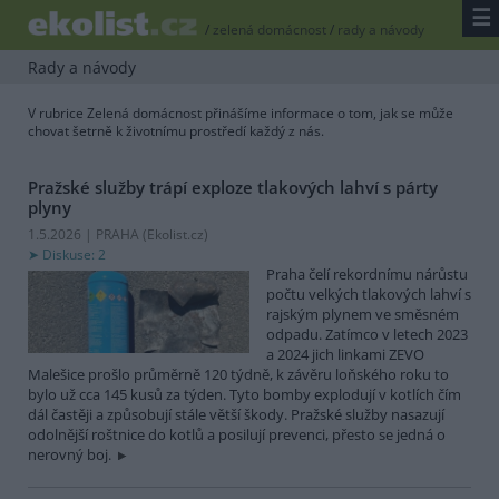
☰
/
zelená domácnost
/
rady a návody
Rady a návody
V rubrice Zelená domácnost přinášíme informace o tom, jak se může
chovat šetrně k životnímu prostředí každý z nás.
Pražské služby trápí exploze tlakových lahví s párty
plyny
1.5.2026 | PRAHA (
Ekolist.cz
)
Diskuse: 2
Praha čelí rekordnímu nárůstu
počtu velkých tlakových lahví s
rajským plynem ve směsném
odpadu. Zatímco v letech 2023
a 2024 jich linkami ZEVO
Malešice prošlo průměrně 120 týdně, k závěru loňského roku to
bylo už cca 145 kusů za týden. Tyto bomby explodují v kotlích čím
dál častěji a způsobují stále větší škody. Pražské služby nasazují
odolnější roštnice do kotlů a posilují prevenci, přesto se jedná o
nerovný boj.