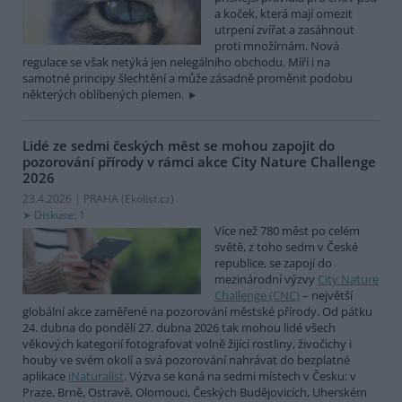
a koček, která mají omezit
utrpení zvířat a zasáhnout
proti množírnám. Nová
regulace se však netýká jen nelegálního obchodu. Míří i na
samotné principy šlechtění a může zásadně proměnit podobu
některých oblíbených plemen.
Lidé ze sedmi českých měst se mohou zapojit do
pozorování přírody v rámci akce City Nature Challenge
2026
23.4.2026 | PRAHA (
Ekolist.cz
)
Diskuse: 1
Více než 780 měst po celém
světě, z toho sedm v České
republice, se zapojí do
mezinárodní výzvy
City Nature
Challenge (CNC)
– největší
globální akce zaměřené na pozorování městské přírody. Od pátku
24. dubna do pondělí 27. dubna 2026 tak mohou lidé všech
věkových kategorií fotografovat volně žijící rostliny, živočichy i
houby ve svém okolí a svá pozorování nahrávat do bezplatné
aplikace
iNaturalist
. Výzva se koná na sedmi místech v Česku: v
Praze, Brně, Ostravě, Olomouci, Českých Budějovicích, Uherském