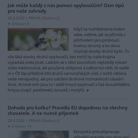
Jak může každý z nás pomoci opylovačům? Osm tipů
pro naše zahrady
30.4.2026 | PRAHA (
Ekolist.cz
)
Diskuse: 6
Když se rozhlédneme kolem
sebe, vidíme, jak se příroda s
příchodem jara probouzí.
Kvetou stromy a ke slovu
chystají stovky druhů bylin. To
vše láká stovky druhů opylovačů, bez nichž by naše krajina
vypadala zcela jinak. Laikům se v této souvislosti nejčastěji vybaví
včela medonosná, ale poučená veřejnost a odborníci vědí, že vedle
ní v ČR žije přibližně 650 druhů samotářských včel, z nichž většina
vede nenápadný, ale pro udržení druhové rozmanitosti zásadní
život. Kromě nich jsou tu i další hmyzí opylovači z řad dvoukřídlého
hmyzu (např. pestřenek), brouků i motýlů.
Dohoda pro kočku? Pravidla EU dopadnou na všechny
chovatele. A ne nutně příjemně
28.4.2026 | PRAHA (
Ekolist.cz
)
Diskuse: 14
Evropská unie připravuje
přísnější pravidla pro chov psů