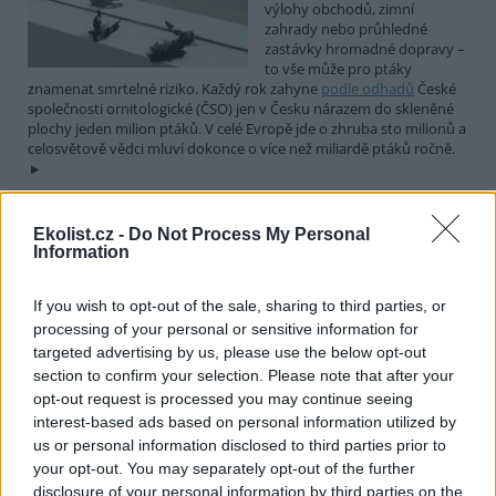
výlohy obchodů, zimní
zahrady nebo průhledné
zastávky hromadné dopravy –
to vše může pro ptáky
znamenat smrtelné riziko. Každý rok zahyne
podle odhadů
České
společnosti ornitologické (ČSO) jen v Česku nárazem do skleněné
plochy jeden milion ptáků. V celé Evropě jde o zhruba sto milionů a
celosvětově vědci mluví dokonce o více než miliardě ptáků ročně.
Deset druhů ptáků, které by neměly chybět na žádné
Ekolist.cz -
Do Not Process My Personal
živé zahradě. Startuje soutěž Velký rok zahradní
Information
1.4.2026 | PRAHA (
Ekolist.cz
)
Diskuse: 10
If you wish to opt-out of the sale, sharing to third parties, or
Dnes slavíme Mezinárodní den
processing of your personal or sensitive information for
ptactva a Český svaz ochránců
targeted advertising by us, please use the below opt-out
přírody (ČSOP) při této
section to confirm your selection. Please note that after your
příležitosti vyhlašuje pro
milovníky opeřenců soutěž
opt-out request is processed you may continue seeing
Velký rok zahradní. Malí i velcí mohou soutěžit o to, kdo během
interest-based ads based on personal information utilized by
365 dní zaznamená na své zahradě nejvíce ptačích druhů.
us or personal information disclosed to third parties prior to
your opt-out. You may separately opt-out of the further
disclosure of your personal information by third parties on the