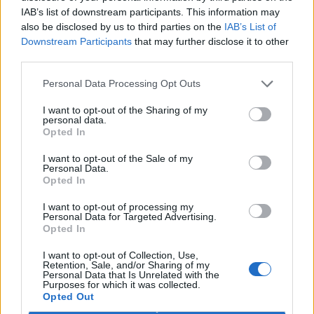
Hodina Země slaví 20. výročí. Města, firmy i jednotlivci
IAB’s list of downstream participants. This information may
se zapojí do akcí pro ochranu životního prostředí
also be disclosed by us to third parties on the
IAB’s List of
Aktualizováno
Downstream Participants
that may further disclose it to other
25.3.2026 | PRAHA (
Ekolist.cz
)
third parties.
Největší globální akce na
ochranu životního prostředí -
Hodina Země - letos proběhne
Personal Data Processing Opt Outs
28. března. Poprvé se konala v
roce 2007 v Austrálii,
I want to opt-out of the Sharing of my
symbolickým zhasnutím světel na jednu hodinu. Letos se tak
personal data.
Opted In
uskuteční už podvacáté. V průběhu let se akce rozšířila do více než
180 zemí světa. Kromě symbolické podpory životního prostředí
nabízí řadu možností, jak se mohou obce, firmy, různé kolektivy i
I want to opt-out of the Sale of my
Personal Data.
jednotlivci zapojit a věnovat 60 minut něčemu pozitivnímu nejen
Opted In
pro planetu a pro své okolí, ale také pro sebe.
I want to opt-out of processing my
Personal Data for Targeted Advertising.
Organizace dTest připravila publikaci Chemie v
Opted In
domácnosti o rizikových látkách v našich bytech
20.3.2026 | PRAHA (
Ekolist.cz
)
I want to opt-out of Collection, Use,
Většina lidí si pod slovem
Retention, Sale, and/or Sharing of my
Personal Data that Is Unrelated with the
chemie představí laboratoř
Purposes for which it was collected.
plnou toxických látek, ne
Opted Out
vlastní kuchyni, koupelnu