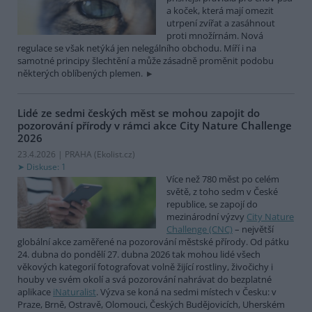
a koček, která mají omezit
utrpení zvířat a zasáhnout
proti množírnám. Nová
regulace se však netýká jen nelegálního obchodu. Míří i na
samotné principy šlechtění a může zásadně proměnit podobu
některých oblíbených plemen.
Lidé ze sedmi českých měst se mohou zapojit do
pozorování přírody v rámci akce City Nature Challenge
2026
23.4.2026 | PRAHA (
Ekolist.cz
)
Diskuse: 1
Více než 780 měst po celém
světě, z toho sedm v České
republice, se zapojí do
mezinárodní výzvy
City Nature
Challenge (CNC)
– největší
globální akce zaměřené na pozorování městské přírody. Od pátku
24. dubna do pondělí 27. dubna 2026 tak mohou lidé všech
věkových kategorií fotografovat volně žijící rostliny, živočichy i
houby ve svém okolí a svá pozorování nahrávat do bezplatné
aplikace
iNaturalist
. Výzva se koná na sedmi místech v Česku: v
Praze, Brně, Ostravě, Olomouci, Českých Budějovicích, Uherském