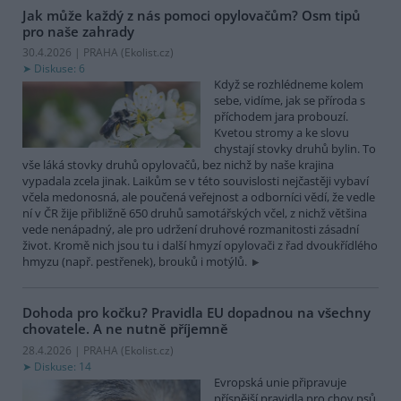
Jak může každý z nás pomoci opylovačům? Osm tipů
pro naše zahrady
30.4.2026 | PRAHA (
Ekolist.cz
)
Diskuse: 6
Když se rozhlédneme kolem
sebe, vidíme, jak se příroda s
příchodem jara probouzí.
Kvetou stromy a ke slovu
chystají stovky druhů bylin. To
vše láká stovky druhů opylovačů, bez nichž by naše krajina
vypadala zcela jinak. Laikům se v této souvislosti nejčastěji vybaví
včela medonosná, ale poučená veřejnost a odborníci vědí, že vedle
ní v ČR žije přibližně 650 druhů samotářských včel, z nichž většina
vede nenápadný, ale pro udržení druhové rozmanitosti zásadní
život. Kromě nich jsou tu i další hmyzí opylovači z řad dvoukřídlého
hmyzu (např. pestřenek), brouků i motýlů.
Dohoda pro kočku? Pravidla EU dopadnou na všechny
chovatele. A ne nutně příjemně
28.4.2026 | PRAHA (
Ekolist.cz
)
Diskuse: 14
Evropská unie připravuje
přísnější pravidla pro chov psů