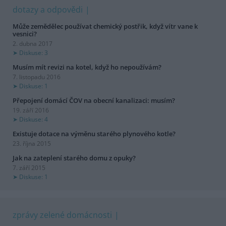
dotazy a odpovědi
Může zemědělec používat chemický postřik, když vítr vane k
vesnici?
2. dubna 2017
Diskuse: 3
Musím mít revizi na kotel, když ho nepoužívám?
7. listopadu 2016
Diskuse: 1
Přepojení domácí ČOV na obecní kanalizaci: musím?
19. září 2016
Diskuse: 4
Existuje dotace na výměnu starého plynového kotle?
23. října 2015
Jak na zateplení starého domu z opuky?
7. září 2015
Diskuse: 1
zprávy zelené domácnosti