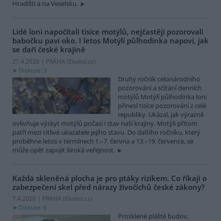
Hradišti a na Veselsku.
Lidé loni napočítali tisíce motýlů, nejčastěji pozorovali
babočku paví oko. I letos Motýlí půlhodinka napoví, jak
se daří české krajině
21.4.2026 | PRAHA (
Ekolist.cz
)
Diskuse: 3
Druhý ročník celonárodního
pozorování a sčítání denních
motýlů Motýlí půlhodinka loni
přinesl tisíce pozorování z celé
republiky. Ukázal, jak výrazně
ovlivňuje výskyt motýlů počasí i stav naší krajiny. Motýli přitom
patří mezi citlivé ukazatele jejího stavu. Do dalšího ročníku, který
proběhne letos v termínech 1.–7. června a 13.–19. července, se
může opět zapojit široká veřejnost.
Každá skleněná plocha je pro ptáky rizikem. Co říkají o
zabezpečení skel před nárazy živočichů české zákony?
7.4.2026 | PRAHA (
Ekolist.cz
)
Diskuse: 6
Prosklené pláště budov,