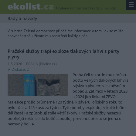
☰
/
zelená domácnost
/
rady a návody
Rady a návody
V rubrice Zelená domácnost přinášíme informace o tom, jak se může
chovat šetrně k životnímu prostředí každý z nás.
Pražské služby trápí exploze tlakových lahví s párty
plyny
1.5.2026 | PRAHA (
Ekolist.cz
)
Diskuse: 2
Praha čelí rekordnímu nárůstu
počtu velkých tlakových lahví s
rajským plynem ve směsném
odpadu. Zatímco v letech 2023
a 2024 jich linkami ZEVO
Malešice prošlo průměrně 120 týdně, k závěru loňského roku to
bylo už cca 145 kusů za týden. Tyto bomby explodují v kotlích čím
dál častěji a způsobují stále větší škody. Pražské služby nasazují
odolnější roštnice do kotlů a posilují prevenci, přesto se jedná o
nerovný boj.