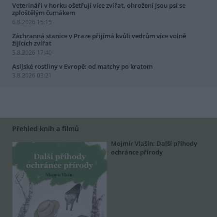
Veterináři v horku ošetřují více zvířat, ohrožení jsou psi se
zploštělým čumákem
6.8.2026 15:15
Záchranná stanice v Praze přijímá kvůli vedrům více volně
žijících zvířat
5.8.2026 17:40
Asijské rostliny v Evropě: od matchy po kratom
3.8.2026 03:21
Přehled knih a filmů
Mojmír Vlašín: Další příhody
ochránce přírody