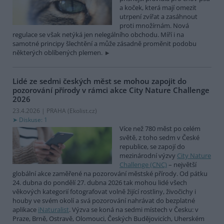
a koček, která mají omezit
utrpení zvířat a zasáhnout
proti množírnám. Nová
regulace se však netýká jen nelegálního obchodu. Míří i na
samotné principy šlechtění a může zásadně proměnit podobu
některých oblíbených plemen.
Lidé ze sedmi českých měst se mohou zapojit do
pozorování přírody v rámci akce City Nature Challenge
2026
23.4.2026 | PRAHA (
Ekolist.cz
)
Diskuse: 1
Více než 780 měst po celém
světě, z toho sedm v České
republice, se zapojí do
mezinárodní výzvy
City Nature
Challenge (CNC)
– největší
globální akce zaměřené na pozorování městské přírody. Od pátku
24. dubna do pondělí 27. dubna 2026 tak mohou lidé všech
věkových kategorií fotografovat volně žijící rostliny, živočichy i
houby ve svém okolí a svá pozorování nahrávat do bezplatné
aplikace
iNaturalist
. Výzva se koná na sedmi místech v Česku: v
Praze, Brně, Ostravě, Olomouci, Českých Budějovicích, Uherském