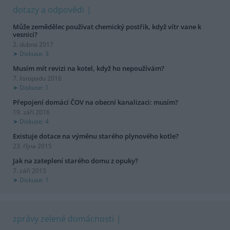
dotazy a odpovědi
Může zemědělec používat chemický postřik, když vítr vane k
vesnici?
2. dubna 2017
Diskuse: 3
Musím mít revizi na kotel, když ho nepoužívám?
7. listopadu 2016
Diskuse: 1
Přepojení domácí ČOV na obecní kanalizaci: musím?
19. září 2016
Diskuse: 4
Existuje dotace na výměnu starého plynového kotle?
23. října 2015
Jak na zateplení starého domu z opuky?
7. září 2015
Diskuse: 1
zprávy zelené domácnosti