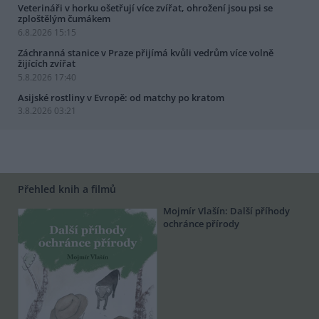
Veterináři v horku ošetřují více zvířat, ohrožení jsou psi se
zploštělým čumákem
6.8.2026 15:15
Záchranná stanice v Praze přijímá kvůli vedrům více volně
žijících zvířat
5.8.2026 17:40
Asijské rostliny v Evropě: od matchy po kratom
3.8.2026 03:21
Přehled knih a filmů
Mojmír Vlašín: Další příhody
ochránce přírody