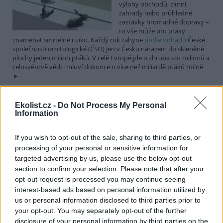
výlohy obchodů, zimní
zahrady nebo průhledné
zastávky hromadné dopravy –
to vše může pro ptáky
znamenat smrtelné riziko. Každý rok zahyne
podle odhadů
České
společnosti ornitologické (ČSO) jen v Česku nárazem do skleněné
plochy jeden milion ptáků. V celé Evropě jde o zhruba sto milionů a
celosvětově vědci mluví dokonce o více než miliardě ptáků ročně.
Deset druhů ptáků, které by neměly chybět na žádné
Ekolist.cz -
Do Not Process My Personal
živé zahradě. Startuje soutěž Velký rok zahradní
Information
1.4.2026 | PRAHA (
Ekolist.cz
)
Diskuse: 10
If you wish to opt-out of the sale, sharing to third parties, or
Dnes slavíme Mezinárodní den
processing of your personal or sensitive information for
ptactva a Český svaz ochránců
targeted advertising by us, please use the below opt-out
přírody (ČSOP) při této
section to confirm your selection. Please note that after your
příležitosti vyhlašuje pro
milovníky opeřenců soutěž
opt-out request is processed you may continue seeing
Velký rok zahradní. Malí i velcí mohou soutěžit o to, kdo během
interest-based ads based on personal information utilized by
365 dní zaznamená na své zahradě nejvíce ptačích druhů.
us or personal information disclosed to third parties prior to
your opt-out. You may separately opt-out of the further
disclosure of your personal information by third parties on the