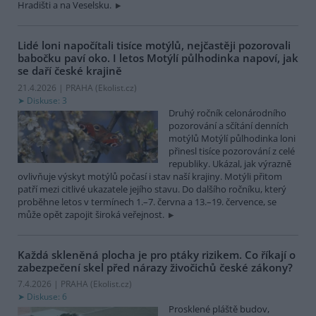
Hradišti a na Veselsku.
Lidé loni napočítali tisíce motýlů, nejčastěji pozorovali
babočku paví oko. I letos Motýlí půlhodinka napoví, jak
se daří české krajině
21.4.2026 | PRAHA (
Ekolist.cz
)
Diskuse: 3
Druhý ročník celonárodního
pozorování a sčítání denních
motýlů Motýlí půlhodinka loni
přinesl tisíce pozorování z celé
republiky. Ukázal, jak výrazně
ovlivňuje výskyt motýlů počasí i stav naší krajiny. Motýli přitom
patří mezi citlivé ukazatele jejího stavu. Do dalšího ročníku, který
proběhne letos v termínech 1.–7. června a 13.–19. července, se
může opět zapojit široká veřejnost.
Každá skleněná plocha je pro ptáky rizikem. Co říkají o
zabezpečení skel před nárazy živočichů české zákony?
7.4.2026 | PRAHA (
Ekolist.cz
)
Diskuse: 6
Prosklené pláště budov,