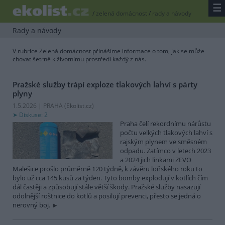
☰
/
zelená domácnost
/
rady a návody
Rady a návody
V rubrice Zelená domácnost přinášíme informace o tom, jak se může
chovat šetrně k životnímu prostředí každý z nás.
Pražské služby trápí exploze tlakových lahví s párty
plyny
1.5.2026 | PRAHA (
Ekolist.cz
)
Diskuse: 2
Praha čelí rekordnímu nárůstu
počtu velkých tlakových lahví s
rajským plynem ve směsném
odpadu. Zatímco v letech 2023
a 2024 jich linkami ZEVO
Malešice prošlo průměrně 120 týdně, k závěru loňského roku to
bylo už cca 145 kusů za týden. Tyto bomby explodují v kotlích čím
dál častěji a způsobují stále větší škody. Pražské služby nasazují
odolnější roštnice do kotlů a posilují prevenci, přesto se jedná o
nerovný boj.