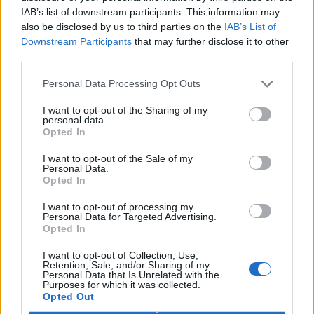
Hodina Země slaví 20. výročí. Města, firmy i jednotlivci
IAB’s list of downstream participants. This information may
se zapojí do akcí pro ochranu životního prostředí
also be disclosed by us to third parties on the
IAB’s List of
Aktualizováno
Downstream Participants
that may further disclose it to other
25.3.2026 | PRAHA (
Ekolist.cz
)
third parties.
Největší globální akce na
ochranu životního prostředí -
Hodina Země - letos proběhne
Personal Data Processing Opt Outs
28. března. Poprvé se konala v
roce 2007 v Austrálii,
I want to opt-out of the Sharing of my
symbolickým zhasnutím světel na jednu hodinu. Letos se tak
personal data.
Opted In
uskuteční už podvacáté. V průběhu let se akce rozšířila do více než
180 zemí světa. Kromě symbolické podpory životního prostředí
nabízí řadu možností, jak se mohou obce, firmy, různé kolektivy i
I want to opt-out of the Sale of my
Personal Data.
jednotlivci zapojit a věnovat 60 minut něčemu pozitivnímu nejen
Opted In
pro planetu a pro své okolí, ale také pro sebe.
I want to opt-out of processing my
Personal Data for Targeted Advertising.
Organizace dTest připravila publikaci Chemie v
Opted In
domácnosti o rizikových látkách v našich bytech
20.3.2026 | PRAHA (
Ekolist.cz
)
I want to opt-out of Collection, Use,
Většina lidí si pod slovem
Retention, Sale, and/or Sharing of my
Personal Data that Is Unrelated with the
chemie představí laboratoř
Purposes for which it was collected.
plnou toxických látek, ne
Opted Out
vlastní kuchyni, koupelnu