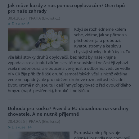
Jak může každý z nás pomoci opylovačům? Osm tipů
pro naše zahrady
30.4.2026 | PRAHA (
Ekolist.cz
)
Diskuse: 6
Když se rozhlédneme kolem
sebe, vidíme, jak se příroda s
příchodem jara probouzí.
Kvetou stromy a ke slovu
chystají stovky druhů bylin. To
vše láká stovky druhů opylovačů, bez nichž by naše krajina
vypadala zcela jinak. Laikům se v této souvislosti nejčastěji vybaví
včela medonosná, ale poučená veřejnost a odborníci vědí, že vedle
ní v ČR žije přibližně 650 druhů samotářských včel, z nichž většina
vede nenápadný, ale pro udržení druhové rozmanitosti zásadní
život. Kromě nich jsou tu i další hmyzí opylovači z řad dvoukřídlého
hmyzu (např. pestřenek), brouků i motýlů.
Dohoda pro kočku? Pravidla EU dopadnou na všechny
chovatele. A ne nutně příjemně
28.4.2026 | PRAHA (
Ekolist.cz
)
Diskuse: 14
Evropská unie připravuje
přísnější pravidla pro chov psů