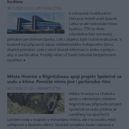
budovu
30.7.2026 23:20 | OSTRAVA (
ČTK
)
V ostravské multifunkční
Ostravar Aréně unikl čpavek.
Látka se ale nedostala mimo
budovu. ČTK to dnes
odpoledne řekl ostravský
primátor Jan Dohnal (Spolu). Lidi z objektu bylo nutné evakuovat. V
budově byl přípravný zápas mládežnického hokejového týmu,
doplnil primátor. Lidé v okolí dostali informaci o úniku a pokyn,
aby si zavřeli okna. Později večer už hasiči odvolali bezpečnostní
opatření.
Města Hranice a Rögnitzlosau spojí projekt Společně za
vodu a klima. Pomůže mimo jiné i perlorodce říční
30.7.2026 21:39 | HRANICE (
ČTK
)
Město Hranice na Chebsku
spolu s německým městem
Rögnitzlosau připravilo projekt
Společně za vodu a klima. Je
zaměřený na opatření k
udržení vody v krajině i v intravilánu města, ale i na osvětu mezi
veřejností a školními dětmi. Součástí projektu bude i obnova a