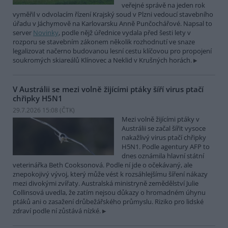
veřejné správě na jeden rok
vyměřil v odvolacím řízení Krajský soud v Plzni vedoucí stavebního
úřadu v Jáchymově na Karlovarsku Anně Punčochářové. Napsal to
server
Novinky
, podle nějž úřednice vydala před šesti lety v
rozporu se stavebním zákonem několik rozhodnutí ve snaze
legalizovat načerno budovanou lesní cestu klíčovou pro propojení
soukromých skiareálů Klínovec a Neklid v Krušných horách.
V Austrálii se mezi volně žijícími ptáky šíří virus ptačí
chřipky H5N1
29.7.2026 15:08 (
ČTK
)
Mezi volně žijícími ptáky v
Austrálii se začal šířit vysoce
nakažlivý virus ptačí chřipky
H5N1. Podle agentury AFP to
dnes oznámila hlavní státní
veterinářka Beth Cooksonová. Podle ní jde o očekávaný, ale
znepokojivý vývoj, který může vést k rozsáhlejšímu šíření nákazy
mezi divokými zvířaty. Australská ministryně zemědělství Julie
Collinsová uvedla, že zatím nejsou důkazy o hromadném úhynu
ptáků ani o zasažení drůbežářského průmyslu. Riziko pro lidské
zdraví podle ní zůstává nízké.