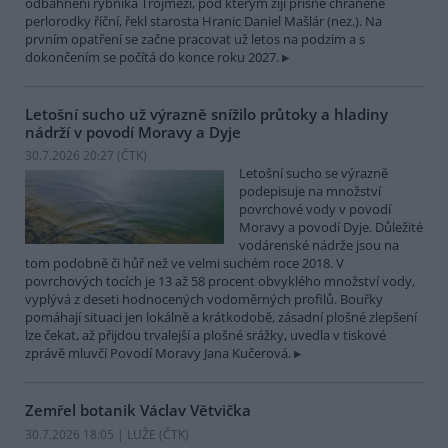
odbahnění rybníka Trojmezí, pod kterým žijí přísně chráněné
perlorodky říční, řekl starosta Hranic Daniel Mašlár (nez.). Na
prvním opatření se začne pracovat už letos na podzim a s
dokončením se počítá do konce roku 2027.
Letošní sucho už výrazně snížilo průtoky a hladiny
nádrží v povodí Moravy a Dyje
30.7.2026 20:27 (
ČTK
)
Letošní sucho se výrazně
podepisuje na množství
povrchové vody v povodí
Moravy a povodí Dyje. Důležité
vodárenské nádrže jsou na
tom podobně či hůř než ve velmi suchém roce 2018. V
povrchových tocích je 13 až 58 procent obvyklého množství vody,
vyplývá z deseti hodnocených vodoměrných profilů. Bouřky
pomáhají situaci jen lokálně a krátkodobě, zásadní plošné zlepšení
lze čekat, až přijdou trvalejší a plošné srážky, uvedla v tiskové
zprávě mluvčí Povodí Moravy Jana Kučerová.
Zemřel botanik Václav Větvička
30.7.2026 18:05 | LUŽE (
ČTK
)