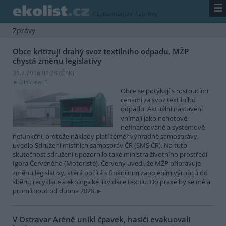
☰
/
zpravodajství
/
zprávy
Zprávy
Obce kritizují drahý svoz textilního odpadu, MŽP
chystá změnu legislativy
31.7.2026 01:28 (
ČTK
)
Diskuse: 1
Obce se potýkají s rostoucími
cenami za svoz textilního
odpadu. Aktuální nastavení
vnímají jako nehotové,
nefinancované a systémově
nefunkční, protože náklady platí téměř výhradně samosprávy,
uvedlo Sdružení místních samospráv ČR (SMS ČR). Na tuto
skutečnost sdružení upozornilo také ministra životního prostředí
Igora Červeného (Motoristé). Červený uvedl, že MŽP připravuje
změnu legislativy, která počítá s finančním zapojením výrobců do
sběru, recyklace a ekologické likvidace textilu. Do praxe by se měla
promítnout od dubna 2028.
V Ostravar Aréně unikl čpavek, hasiči evakuovali