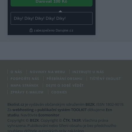
O NÁS
NOVINKY NA WEBU
INZERUJTE U NÁS
PODPOŘTE NÁS
PŘEBÍRÁNÍ OBSAHU
TIŠTĚNÝ EKOLIST
MAPA STRÁNEK
DEJTE O SOBĚ VĚDĚT
ZPRÁVY E-MAILEM
COOKIES
Ekolist.cz
je vydáván občanským sdružením
BEZK
. ISSN 1802-9019.
Za
webhosting
a
publikační systém TOOLKIT
děkujeme
Ecn
studiu
. Navštivte
Ecomonitor
.
Copyright ©
BEZK
. Copyright ©
ČTK
,
TASR
. Všechna práva
vyhrazena. Publikování nebo šíření obsahu je bez předchozího
souhlasu držitele autorských práv zakázáno.