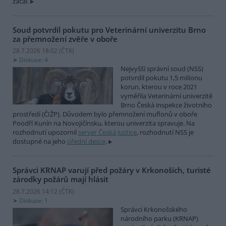
začal.
Soud potvrdil pokutu pro Veterinární univerzitu Brno
za přemnožení zvěře v oboře
28.7.2026 18:02 (
ČTK
)
Diskuse: 4
Nejvyšší správní soud (NSS)
potvrdil pokutu 1,5 milionu
korun, kterou v roce 2021
vyměřila Veterinární univerzitě
Brno Česká inspekce životního
prostředí (ČIŽP). Důvodem bylo přemnožení muflonů v oboře
Poodří Kunín na Novojičínsku, kterou univerzita spravuje. Na
rozhodnutí upozornil
server Česká justice
, rozhodnutí NSS je
dostupné na jeho
úřední desce
.
Správci KRNAP varují před požáry v Krkonoších, turisté
zárodky požárů mají hlásit
28.7.2026 14:12 (
ČTK
)
Diskuse: 1
Správci Krkonošského
národního parku (KRNAP)