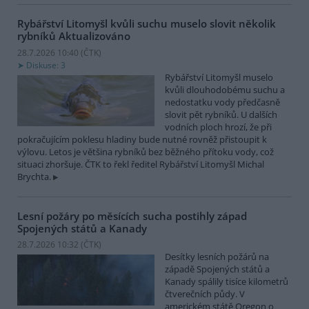
Rybářství Litomyšl kvůli suchu muselo slovit několik
rybníků
Aktualizováno
28.7.2026 10:40 (
ČTK
)
Diskuse: 3
Rybářství Litomyšl muselo
kvůli dlouhodobému suchu a
nedostatku vody předčasně
slovit pět rybníků. U dalších
vodních ploch hrozí, že při
pokračujícím poklesu hladiny bude nutné rovněž přistoupit k
výlovu. Letos je většina rybníků bez běžného přítoku vody, což
situaci zhoršuje. ČTK to řekl ředitel Rybářství Litomyšl Michal
Brychta.
Lesní požáry po měsících sucha postihly západ
Spojených států a Kanady
28.7.2026 10:32 (
ČTK
)
Desítky lesních požárů na
západě Spojených států a
Kanady spálily tisíce kilometrů
čtverečních půdy. V
americkém státě Oregon o