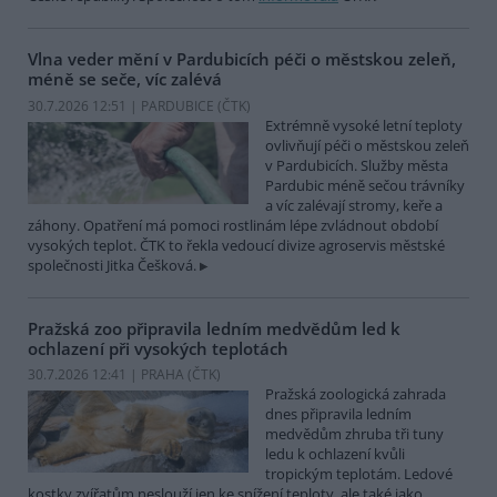
Vlna veder mění v Pardubicích péči o městskou zeleň,
méně se seče, víc zalévá
30.7.2026 12:51 | PARDUBICE (
ČTK
)
Extrémně vysoké letní teploty
ovlivňují péči o městskou zeleň
v Pardubicích. Služby města
Pardubic méně sečou trávníky
a víc zalévají stromy, keře a
záhony. Opatření má pomoci rostlinám lépe zvládnout období
vysokých teplot. ČTK to řekla vedoucí divize agroservis městské
společnosti Jitka Češková.
Pražská zoo připravila ledním medvědům led k
ochlazení při vysokých teplotách
30.7.2026 12:41 | PRAHA (
ČTK
)
Pražská zoologická zahrada
dnes připravila ledním
medvědům zhruba tři tuny
ledu k ochlazení kvůli
tropickým teplotám. Ledové
kostky zvířatům neslouží jen ke snížení teploty, ale také jako