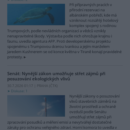
Při přípravných pracích v
přírodní rezervaci na
albánském pobřeží, kde má
vzniknout rozsáhlý hotelový
komplex spojený s rodinou
Trumpových, podle nevládních organizací a vědců vznikly
nenapravitelné škody. Výstavba podle nich ohrožuje krajinu i
faunu, uvedla agentura AFP. Proti developerskému projektu
spojenému s Trumpovou dcerou Ivankou a jejím manželem
Jaredem Kushnerem se od konce května v Tiraně konají pravidelné
protesty.
Senát: Nynější zákon umožňuje střet zájmů při
posuzování ekologických vlivů
30.7.2026 01:17 | PRAHA (
ČTK
)
Diskuse: 1
Nynější zákony o posuzování
vlivů stavebních záměrů na
životní prostředí a ochraně
ovzduší podle Senátu
umožňují střet zájmů při
zpracování posudků a měření emisí a nevytvářejí dostatečné
záruky pro ochranu veřejného zdraví. Horní komora to uvedla v