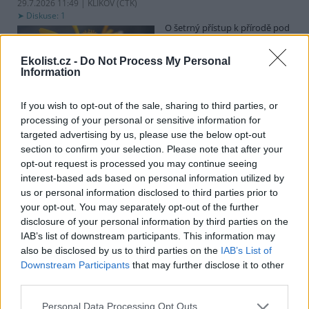
29.7.2026 11:49 | KLIKOV (
ČTK
)
Diskuse: 1
O šetrný přístup k přírodě pod
vedením vysokého napětí se
snaží distributor elektřiny
Ekolist.cz -
Do Not Process My Personal
EG.D. U Klikova na
Information
Jindřichohradecku, kde se
vyskytují vzácné rostliny a živočichové, například plošně nefrézují
pás pod vysokým napětím, ale jen odstraňují vyšší dřeviny.
If you wish to opt-out of the sale, sharing to third parties, or
Novinářům to dnes řekli zástupci společnosti. Chtějí pomoci tomu,
processing of your personal or sensitive information for
aby krajina kolem energetické infrastruktury byla druhově pestřejší
targeted advertising by us, please use the below opt-out
a odolnější.
section to confirm your selection. Please note that after your
opt-out request is processed you may continue seeing
Zájem o elektrická nákladní auta v Česku roste, ale
interest-based ads based on personal information utilized by
pomaleji než v EU
us or personal information disclosed to third parties prior to
your opt-out. You may separately opt-out of the further
29.7.2026 11:25 (
ČTK
)
Diskuse: 2
disclosure of your personal information by third parties on the
Zájem dopravců o nákladní
IAB’s list of downstream participants. This information may
auta a autobusy na elektrický
also be disclosed by us to third parties on the
IAB’s List of
pohon v Česku meziročně
Downstream Participants
that may further disclose it to other
roste, ale pomaleji, než je
third parties.
průměr Evropské unie. U
takzvaných lehkých užitkových vozidel, kam spadají dodávky a
nákladní auta do 3,5 tuny, byl růst větší než průměr EU. V analýze
Personal Data Processing Opt Outs