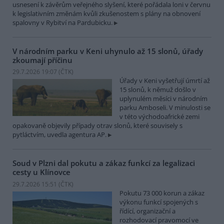
usnesení k závěrům veřejného slyšení, které pořádala loni v červnu
k legislativním změnám kvůli zkušenostem s plány na obnovení
spalovny v Rybitví na Pardubicku.
V národním parku v Keni uhynulo až 15 slonů, úřady
zkoumají příčinu
29.7.2026 19:07 (
ČTK
)
Úřady v Keni vyšetřují úmrtí až
15 slonů, k němuž došlo v
uplynulém měsíci v národním
parku Amboseli. V minulosti se
v této východoafrické zemi
opakovaně objevily případy otrav slonů, které souvisely s
pytláctvím, uvedla agentura AP.
Soud v Plzni dal pokutu a zákaz funkcí za legalizaci
cesty u Klínovce
29.7.2026 15:51 (
ČTK
)
Pokutu 73 000 korun a zákaz
výkonu funkcí spojených s
řídící, organizační a
rozhodovací pravomocí ve