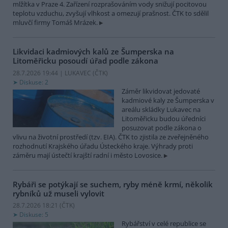
mlžítka v Praze 4. Zařízení rozprašováním vody snižují pocitovou
teplotu vzduchu, zvyšují vlhkost a omezují prašnost. ČTK to sdělil
mluvčí firmy Tomáš Mrázek.
Likvidaci kadmiových kalů ze Šumperska na
Litoměřicku posoudí úřad podle zákona
28.7.2026 19:44 | LUKAVEC (
ČTK
)
Diskuse: 2
Záměr likvidovat jedovaté
kadmiové kaly ze Šumperska v
areálu skládky Lukavec na
Litoměřicku budou úředníci
posuzovat podle zákona o
vlivu na životní prostředí (tzv. EIA). ČTK to zjistila ze zveřejněného
rozhodnutí Krajského úřadu Ústeckého kraje. Výhrady proti
záměru mají ústečtí krajští radní i město Lovosice.
Rybáři se potýkají se suchem, ryby méně krmí, několik
rybníků už museli vylovit
28.7.2026 18:21 (
ČTK
)
Diskuse: 5
Rybářství v celé republice se