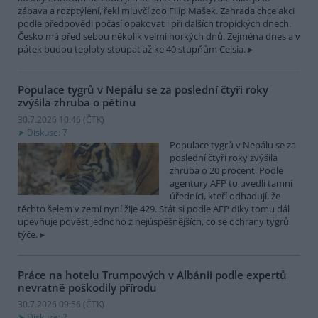
zábava a rozptýlení, řekl mluvčí zoo Filip Mašek. Zahrada chce akci
podle předpovědi počasí opakovat i při dalších tropických dnech.
Česko má před sebou několik velmi horkých dnů. Zejména dnes a v
pátek budou teploty stoupat až ke 40 stupňům Celsia.
Populace tygrů v Nepálu se za poslední čtyři roky
zvýšila zhruba o pětinu
30.7.2026 10:46 (
ČTK
)
Diskuse: 7
Populace tygrů v Nepálu se za
poslední čtyři roky zvýšila
zhruba o 20 procent. Podle
agentury AFP to uvedli tamní
úředníci, kteří odhadují, že
těchto šelem v zemi nyní žije 429. Stát si podle AFP díky tomu dál
upevňuje pověst jednoho z nejúspěšnějších, co se ochrany tygrů
týče.
Práce na hotelu Trumpových v Albánii podle expertů
nevratně poškodily přírodu
30.7.2026 09:56 (
ČTK
)
Diskuse: 2