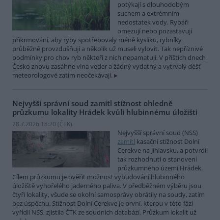
potýkají s dlouhodobým
suchem a extrémním
nedostatek vody. Rybáři
omezují nebo pozastavují
přikrmování, aby ryby spotřebovaly méně kyslíku, rybníky
průběžně provzdušňují a několik už museli vylovit. Tak nepříznivé
podmínky pro chov ryb někteří z nich nepamatují. V příštích dnech
Česko znovu zasáhne vlna veder a žádný vydatný a vytrvalý déšť
meteorologové zatím neočekávají.
Nejvyšší správní soud zamítl stížnost ohledně
průzkumu lokality Hrádek kvůli hlubinnému úložišti
28.7.2026 18:20 (
ČTK
)
Nejvyšší správní soud (NSS)
zamítl
kasační stížnost Dolní
Cerekve na Jihlavsku, a potvrdil
tak rozhodnutí o stanovení
průzkumného území Hrádek.
Cílem průzkumu je ověřit možnost vybudování hlubinného
úložiště vyhořelého jaderného paliva. V předběžném výběru jsou
čtyři lokality, všude se okolní samosprávy obrátily na soudy, zatím
bez úspěchu. Stížnost Dolní Cerekve je první, kterou v této fázi
vyřídil NSS, zjistila ČTK ze soudních databází. Průzkum lokalit už