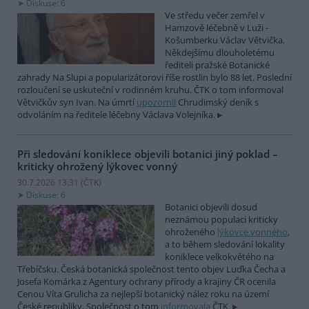
Diskuse: 6
Ve středu večer zemřel v
Hamzově léčebně v Luži -
Košumberku Václav Větvička.
Někdejšímu dlouholetému
řediteli pražské Botanické
zahrady Na Slupi a popularizátorovi říše rostlin bylo 88 let. Poslední
rozloučení se uskuteční v rodinném kruhu. ČTK o tom informoval
Větvičkův syn Ivan. Na úmrtí
upozornil
Chrudimský deník s
odvoláním na ředitele léčebny Václava Volejníka.
Při sledování koniklece objevili botanici jiný poklad –
kriticky ohrožený lýkovec vonný
30.7.2026 13:31 (
ČTK
)
Diskuse: 6
Botanici objevili dosud
neznámou populaci kriticky
ohroženého
lýkovce vonného
,
a to během sledování lokality
koniklece velkokvětého na
Třebíčsku. Česká botanická společnost tento objev Luďka Čecha a
Josefa Komárka z Agentury ochrany přírody a krajiny ČR ocenila
Cenou Víta Grulicha za nejlepší botanický nález roku na území
České republiky. Společnost o tom
informovala
ČTK.