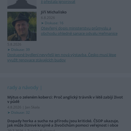
ji přestala ignorovat
Jiří Michalisko
6.8.2026
Diskuse: 16
Otevřený dopis ministerstvu průmyslu a
obchodu ohledně sanace odvalu Heřmanice
5.8.2026
Diskuse: 39
Dostupné bydlení nevyřeší jen nová výstavba. Česko musí lépe
využít renovace stávajících budov
rady a návody
Mýtus o zeleném koberci: Proč anglický trávník v létě zabíjí život
v půdě
4.8.2026 | Jan Skala
Diskuse: 32
Dopady horka a sucha na přírodu jsou kritické. ČSOP ukazuje,
jak může žíznivé krajině a živočichům pomoci veřejnost i obce
29.7.2026 | Zuzana Kučerová