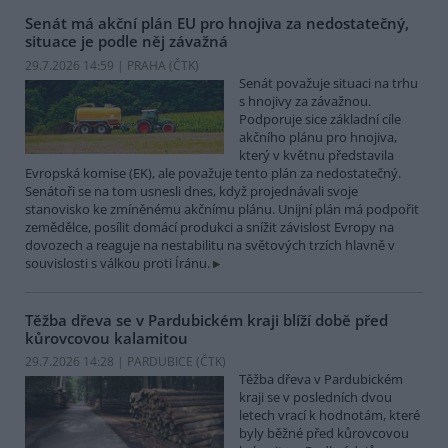
Senát má akční plán EU pro hnojiva za nedostatečný,
situace je podle něj závažná
29.7.2026 14:59 | PRAHA (
ČTK
)
Senát považuje situaci na trhu
s hnojivy za závažnou.
Podporuje sice základní cíle
akčního plánu pro hnojiva,
který v květnu představila
Evropská komise (EK), ale považuje tento plán za nedostatečný.
Senátoři se na tom usnesli dnes, když projednávali svoje
stanovisko ke zmíněnému akčnímu plánu. Unijní plán má podpořit
zemědělce, posílit domácí produkci a snížit závislost Evropy na
dovozech a reaguje na nestabilitu na světových trzích hlavně v
souvislosti s válkou proti Íránu.
Těžba dřeva se v Pardubickém kraji blíží době před
kůrovcovou kalamitou
29.7.2026 14:28 | PARDUBICE (
ČTK
)
Těžba dřeva v Pardubickém
kraji se v posledních dvou
letech vrací k hodnotám, které
byly běžné před kůrovcovou