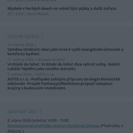
Myslete v horkých dnech na volně žijící ptáky a další zvířata
28.7.2026 | Karel Makoň
tiskové zprávy
14. května 2026 |
Výměna střešních oken jako krok k vyšší energetické účinnosti a
komfortu bydlení
11. května 2026 |
Vrchlabí do toho!
Vrchlabí do toho!: Vrchlabí do toho! chce vyhrát volby. Nabízí
Lukáše Teplého jako nového starostu
7. května 2026 |
ASITIS s.r.o.
ASITIS s.r.o.: Podřipsko zahájilo přípravu strategie klimatické
odolnosti. Projekt Pathways2Resilience propojil adaptaci
krajiny s budoucími investicemi.
kalendář akcí
8. srpna 2026 (sobota) 14:00 - 15:00
Komentované prohlídky výstavy Rostlinná Odysea
(Přednášky a
diskuse, )