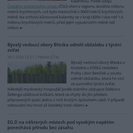
kalamitou. Podle údajů
Českého statistického úřadu
(ČSÚ) vloni v regionu dosáhla milionu
metrů krychlových, což bylo meziročně o 9000 metrů krychlových
méně. Na vrcholu kůrovcové kalamity se v kraji těžilo i více než 1,6
milionu krychlových metrů, před jejím vypuknutím méně než
milion.
Bývalý vedoucí obory Březka odmítl obžalobu z týrání
zvířat
29.7.2026 12:27 | PRAHA (
ČTK
)
Bývalý vedoucí obory Březka u
Kostelce u Křížků nedaleko
Prahy Libor Beníček u soudu
odmítl obžalobu, která ho viní
ze surového týrání zvířat.
Někdejší myslivecký hospodář podle státního zástupce Dalibora
Šellenga ubližoval kočkám, které se chytly do jím předem
připravených pastí. Jednu z nich krutým způsobem zabil. V případě
odsouzení mu hrozí až šestiletý trest vězení.
EG.D na některých místech pod vysokým napětím
ponechává přírodu bez zásahu