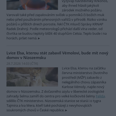
vyzývají návštěvníky Krkonoš,
aby ihned hlásili jakýkoli
zárodek možného požáru.
Varovali také před zapalováním svíček u pomníků či božích muk
nebo před používáním přenosných vařičů v přírodě. Riziko vzniku
požárů v příštích dnech poroste, řekl ČTK mluvčí Správy KRNAP
Radek Drahný. Podle meteorologů přichází další vlna veder, od
čtvrtka se budou teploty blížit 40 stupňům Celsia. Teplo bude i na
horách, pršet nemá.
Lvice Elsa, kterou stát zabavil Vémolovi, bude mít nový
domov v Nizozemsku
28.7.2026 14:03 (
ČTK
)
Lvice Elsa, kterou na začátku
června ministerstvo životního
prostředí (MŽP) zabavilo z
nelegálního chovu zápasníka
Karlose Vémoly, najde nový
domov v Nizozemsku. Z dočasného azylu v liberecké zoologické
zahrady šelma zamíří do centra pro velké kočkovité šelmy
Felida,
sdělilo ČTK ministerstvo. Nizozemská stanice se stará i o tygra
Tajmira a lva Mera, kteří také pocházejí z nevyhovujících
soukromých chovů v České republice.