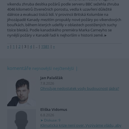
víkendu zhruba desítka požárů podle serveru BBC sežehla zhruba
4046 kilometrů čtverečních porostu, vedla k uzavření důležité
dálnice a evakuaci tisíců lidí. V provincii Britská Kolumbie na
jihozápadě Kanady mezitím propukly nové požáry po víkendových
bouřkách, během kterých udeřily v oblastech postižených suchy
tisíce blesků. Podle kanadského premiéra Marka Carneyho se
nynější požáry v Kanadě řadí k nejhorším v historii země.
«
|
1
|
2
|
3
|
4
|
..
|
1581
|
»
komentáře
nejnovější
nejčtenější
Jan Palaščák
7.8.2026
Ohrožuje nedostatek vody budoucnost jádra?
Eliška Vidomus
6.8.2026
Diskuse: 9
Klimatická krize není over. Vyzýváme vládu, aby