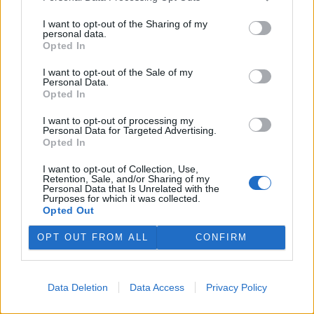
to uvedlo Centrum dopravního výzkumu, které vychází z dat
Evropského sdružení výrobců automobilů.
I want to opt-out of the Sharing of my
personal data.
Opted In
E-shopy očekávají s nařízením EU větší náklady,
I want to opt-out of the Sale of my
nevyloučily krátkodobé zdražení
Personal Data.
29.7.2026 10:20 (
ČTK
)
Opted In
Diskuse: 4
E-shopy očekávají vyšší
I want to opt-out of processing my
náklady na nové obaly,
Personal Data for Targeted Advertising.
technologie a úpravy logistiky
Opted In
kvůli nařízení Evropské unie,
které má omezit množství
I want to opt-out of Collection, Use,
Retention, Sale, and/or Sharing of my
obalového a odpadového materiálu. ČTK to řekli zástupci e-
Personal Data that Is Unrelated with the
commerce. Krátkodobě by se náklady podle nich mohly
Purposes for which it was collected.
promítnout do cen zboží nebo do poplatků za balné, zvýšit by se
Opted Out
mohla administrativní zátěž pro e-shopy. Z dlouhodobého hlediska
však investice do nových obalů a technologií může náklady na
OPT OUT FROM ALL
CONFIRM
přepravu snížit. Evropský předpis začne platit 12. srpna.
Nový projekt, na kterém se podílí ČZU, má pomoci
Data Deletion
Data Access
Privacy Policy
chránit stáda před útoky vlků
29.7.2026 01:32 (
ČTK
)