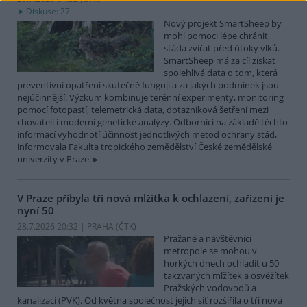
Diskuse: 27
Nový projekt SmartSheep by
mohl pomoci lépe chránit
stáda zvířat před útoky vlků.
SmartSheep má za cíl získat
spolehlivá data o tom, která
preventivní opatření skutečně fungují a za jakých podmínek jsou
nejúčinnější. Výzkum kombinuje terénní experimenty, monitoring
pomocí fotopastí, telemetrická data, dotazníková šetření mezi
chovateli i moderní genetické analýzy. Odborníci na základě těchto
informací vyhodnotí účinnost jednotlivých metod ochrany stád,
informovala Fakulta tropického zemědělství České zemědělské
univerzity v Praze.
V Praze přibyla tři nová mlžítka k ochlazení, zařízení je
nyní 50
28.7.2026 20:32 | PRAHA (
ČTK
)
Pražané a návštěvníci
metropole se mohou v
horkých dnech ochladit u 50
takzvaných mlžítek a osvěžítek
Pražských vodovodů a
kanalizací (PVK). Od května společnost jejich síť rozšířila o tři nová