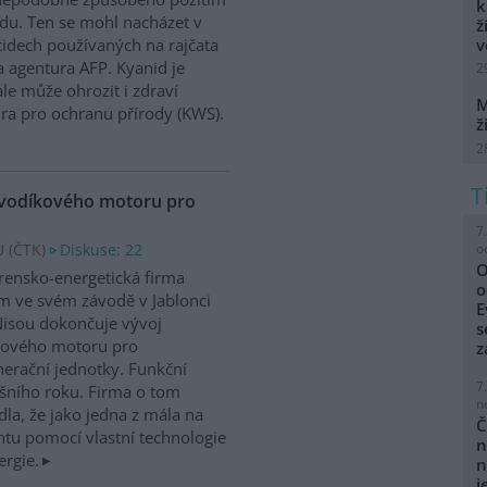
k
du. Ten se mohl nacházet v
ž
v
cidech používaných na rajčata
 agentura AFP. Kyanid je
2
le může ohrozit i zdraví
M
ra pro ochranu přírody (KWS).
ž
2
 vodíkového motoru pro
7
o
 (
ČTK
)
Diskuse: 22
O
írensko-energetická firma
o
 ve svém závodě v Jablonci
E
isou dokončuje vývoj
s
kového motoru pro
z
erační jednotky. Funkční
7
ošního roku. Firma o tom
n
la, že jako jedna z mála na
Č
tu pomocí vlastní technologie
n
ergie.
n
j