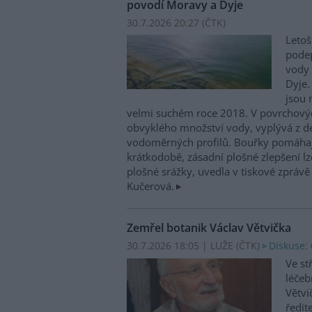
povodí Moravy a Dyje
30.7.2026 20:27 (
ČTK
)
Letoš
podep
vody 
Dyje.
jsou 
velmi suchém roce 2018. V povrchovýc
obvyklého množství vody, vyplývá z d
vodoměrných profilů. Bouřky pomáhají 
krátkodobě, zásadní plošné zlepšení lze
plošné srážky, uvedla v tiskové zpráv
Kučerová.
Zemřel botanik Václav Větvička
30.7.2026 18:05 | LUŽE (
ČTK
)
Diskuse: 
Ve st
léčeb
Větvi
ředit