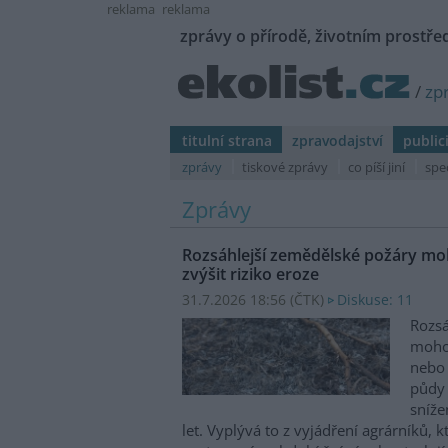
reklama
reklama
zprávy o přírodě, životním prostřed
/
zp
titulní strana
zpravodajství
public
zprávy
tiskové zprávy
co píší jiní
spe
Zprávy
Rozsáhlejší zemědělské požáry moh
zvýšit riziko eroze
31.7.2026 18:56 (
ČTK
)
Diskuse: 11
Rozsá
mohou
nebo 
půdy 
sníže
let. Vyplývá to z vyjádření agrárníků, 