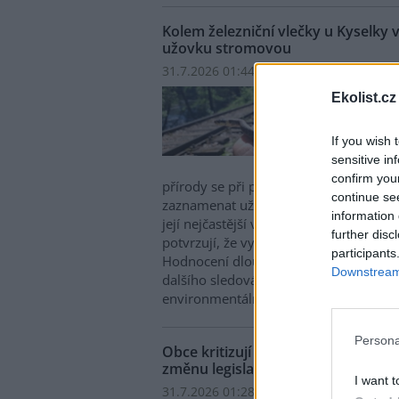
Kolem železniční vlečky u Kyselky 
užovku stromovou
31.7.2026 01:44 | KYSELKA (
ČTK
)
Kolem
Ekolist.cz
Kysel
vznik
If you wish 
ohrož
sensitive in
další
confirm you
přírody se při pravidelném monitoringu
continue se
zaznamenat už tři jedince kriticky ohr
information 
její nejčastější výskyt je kolem Stráže
further disc
potvrzují, že vytvářené podmínky moh
participants
Hodnocení dlouhodobého přínosu pr
Downstream 
dalšího sledování, řekla dnes novinářů
environmentálních projektů Mattoni Lu
Persona
Obce kritizují drahý svoz textilní
změnu legislativy
I want t
31.7.2026 01:28 (
ČTK
)
Diskuse: 1