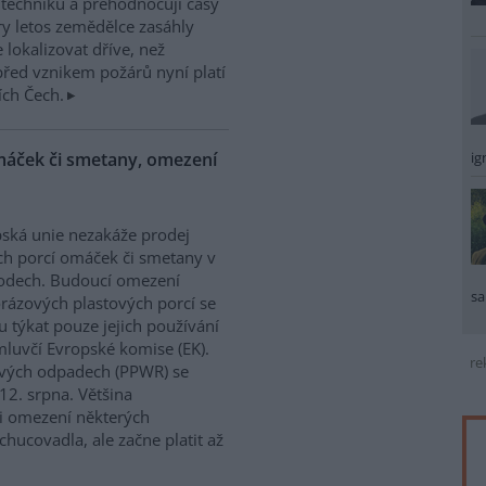
í techniku a přehodnocují časy
ry letos zemědělce zasáhly
 lokalizovat dříve, než
řed vznikem požárů nyní platí
ích Čech.
ig
máček či smetany, omezení
ská unie nezakáže prodej
h porcí omáček či smetany v
odech. Budoucí omezení
sa
rázových plastových porcí se
 týkat pouze jejich používání
mluvčí Evropské komise (EK).
re
lových odpadech (PPWR) se
12. srpna. Většina
 i omezení některých
hucovadla, ale začne platit až