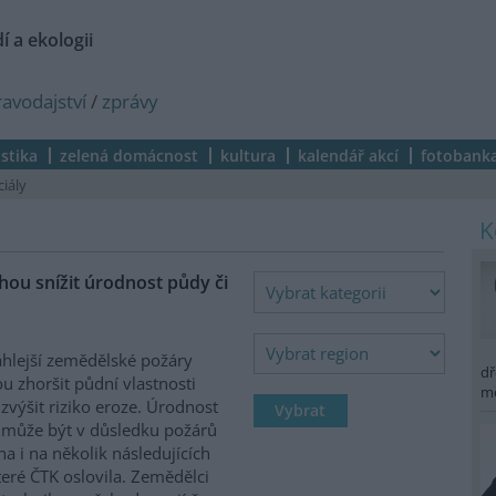
í a ekologii
ravodajství
/
zprávy
istika
zelená domácnost
kultura
kalendář akcí
fotobank
ciály
ou snížit úrodnost půdy či
hlejší zemědělské požáry
dř
 zhoršit půdní vlastnosti
m
zvýšit riziko eroze. Úrodnost
může být v důsledku požárů
na i na několik následujících
které ČTK oslovila. Zemědělci