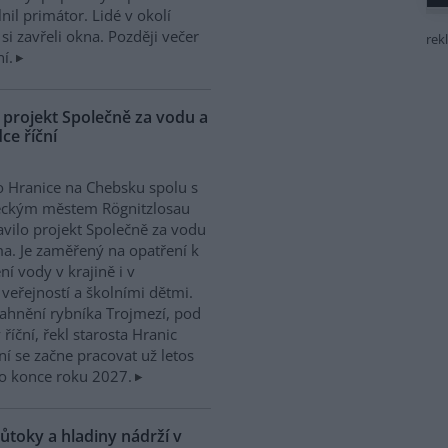
l primátor. Lidé v okolí
si zavřeli okna. Později večer
rek
í.
 projekt Společně za vodu a
ce říční
 Hranice na Chebsku spolu s
ckým městem Rögnitzlosau
avilo projekt Společně za vodu
ma. Je zaměřený na opatření k
ní vody v krajině i v
 veřejností a školními dětmi.
ahnění rybníka Trojmezí, pod
říční, řekl starosta Hranic
ní se začne pracovat už letos
o konce roku 2027.
ůtoky a hladiny nádrží v