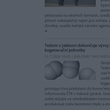
kyani
pesti
pěstovaná na okolních farmách, uvedla
přitom nebezpečný nejen pro zvířata, a
člověka, uvedla keňská národní agentu
Tedom v Jablonci dokončuje vývoj
kogenerační jednotky
31.7.2026 10:05 | JABLONEC NAD NISOU
Stroj
Tedom
nad N
vodí
kogen
prototyp chce představit do konce let
informovala ČTK v tiskové zprávě. Uved
světě dokáže ve střednědobém horizon
produkovat zcela bezemisní teplo a en