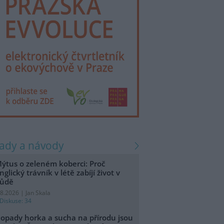
rady a návody
ýtus o zeleném koberci: Proč
nglický trávník v létě zabíjí život v
ůdě
.8.2026 | Jan Skala
Diskuse: 34
opady horka a sucha na přírodu jsou