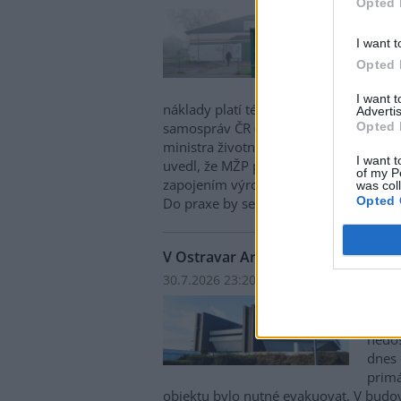
Opted 
Obce 
cenam
I want t
Aktuá
Opted 
nehot
systé
I want 
náklady platí téměř výhradně samospr
Advertis
Opted 
samospráv ČR (SMS ČR). Na tuto skuteč
ministra životního prostředí Igora Čer
I want t
uvedl, že MŽP připravuje změnu legisla
of my P
zapojením výrobců do sběru, recyklace 
was col
Opted 
Do praxe by se měla promítnout od d
V Ostravar Aréně unikl čpavek, ha
30.7.2026 23:20 | OSTRAVA (
ČTK
)
V ost
Aréně
nedo
dnes 
primá
objektu bylo nutné evakuovat. V budo