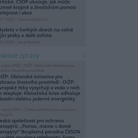
ritické. ČSOP ukazuje, jak může
íznivé krajině a živočichům pomoci
eřejnost i obce
9.7.2026 | Zuzana Kučerová
yslete v horkých dnech na volně
ijící ptáky a další zvířata
8.7.2026 | Karel Makoň
tiskové zprávy
. srpna 2026 |
OIŽP- Občanská iniciativa pro
chranu životního prostředí
IŽP- Občanská iniciativa pro
chranu životního prostředí : OIŽP:
vropské řeky vysychají a voda v nich
e otepluje: Klimatická krize odhaluje
ásadní slabinu jaderné energetiky
. srpna 2026 |
Česká společnost pro ochranu
etopýrů
eská společnost pro ochranu
etopýrů: „Pomoc, máme v domě
etopýry!“ Bezplatná poradna ČESON
e v létě zavalena telefonáty. Sama