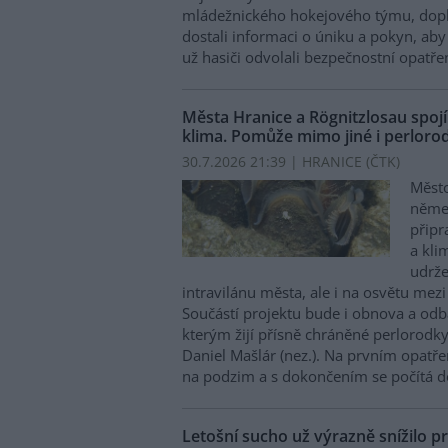
mládežnického hokejového týmu, doplni
dostali informaci o úniku a pokyn, aby 
už hasiči odvolali bezpečnostní opatřen
Města Hranice a Rögnitzlosau spojí
klima. Pomůže mimo jiné i perlorod
30.7.2026 21:39 | HRANICE (
ČTK
)
Město
něme
připr
a kli
udrže
intravilánu města, ale i na osvětu mezi
Součástí projektu bude i obnova a odb
kterým žijí přísně chráněné perlorodky 
Daniel Mašlár (nez.). Na prvním opatře
na podzim a s dokončením se počítá d
Letošní sucho už výrazně snížilo pr