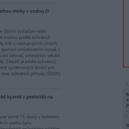
ohou misky s vodou či
e žijícím zvířatům nebo
ně mohou podle ochránců
dy lidé v nastupujících vlnách
r pomoci umísťováním misek s
u do zahrad, omezením sekání
. Zlepšit je podle ochránců
etně systémových kroků pro
ý svaz ochránců přírody (ČSOP).
M
bil kyanid z pesticidů na
a
p
4
vné úmrtí 15 slonů v keňském
dním parku bylo
D
děpodobně způsobeno požitím