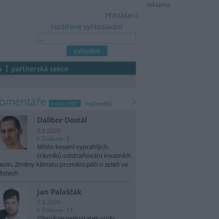
reklama
Přihlášení
rozšířené vyhledávání
a
partnerská sekce
komentáře
nejnovější
nejčtenější
Dalibor Dostál
8.8.2026
Diskuse: 2
Místo kosení vyprahlých
trávníků odstraňování invazních
evin. Změny klimatu promění péči o zeleň ve
ěstech
Jan Palaščák
7.8.2026
Diskuse: 13
Ohrožuje nedostatek vody