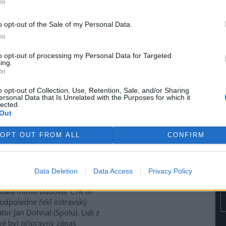
In
se potýkají s rostoucími
i za svoz textilního odpadu.
o opt-out of the Sale of my Personal Data.
lní nastavení vnímají jako
In
ové, nefinancované a
mově nefunkční, protože
to opt-out of processing my Personal Data for Targeted
ávy, uvedlo Sdružení místních
ing.
In
nost sdružení upozornilo také
veného (Motoristé). Červený
o opt-out of Collection, Use, Retention, Sale, and/or Sharing
tivy, která počítá s finančním
ersonal Data that Is Unrelated with the Purposes for which it
a ekologické likvidace textilu.
lected.
Out
ubna 2028.
OPT OUT FROM ALL
CONFIRM
siči evakuovali budovu
ravské multifunkční Ostravar
Data Deletion
Data Access
Privacy Policy
 unikl čpavek. Látka se ale
stala mimo budovu. ČTK to
odpoledne řekl ostravský
tor Jan Dohnal (Spolu). Lidi z
vě byl přípravný zápas