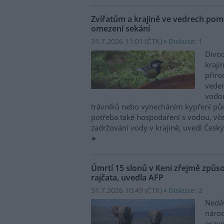
Zvířatům a krajině ve vedrech pom
omezení sekání
31.7.2026 11:01 (
ČTK
)
Diskuse: 1
Divoc
kraji
příro
vede
vodo
trávníků nebo vynecháním kypření půdy
potřeba také hospodaření s vodou, vč
zadržování vody v krajině, uvedl Česk
Úmrtí 15 slonů v Keni zřejmě způso
rajčata, uvedla AFP
31.7.2026 10:49 (
ČTK
)
Diskuse: 2
Nedá
náro
prav