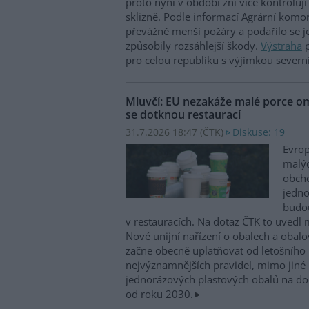
proto nyní v období žní více kontroluj
sklizně. Podle informací Agrární komo
převážně menší požáry a podařilo se je
způsobily rozsáhlejší škody.
Výstraha
p
pro celou republiku s výjimkou severn
Mluvčí: EU nezakáže malé porce o
se dotknou restaurací
31.7.2026 18:47 (
ČTK
)
Diskuse: 19
Evrop
malýc
obch
jedno
budou
v restauracích. Na dotaz ČTK to uvedl 
Nové unijní nařízení o obalech a oba
začne obecně uplatňovat od letošního 
nejvýznamnějších pravidel, mimo jiné
jednorázových plastových obalů na doc
od roku 2030.