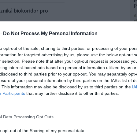
p
vzniká biokoridor pro
6
p
R
 historické železniční vlečky z
p
 -
Do Not Process My Personal Information
l
ky do Vojkovic na Karlovarsku
á biokoridor pro kriticky
to opt-out of the sale, sharing to third parties, or processing of your per
enou užovku stromovou, ale i
formation for targeted advertising by us, please use the below opt-out s
 druhy živočichů. Ochráncům
r selection. Please note that after your opt-out request is processed y
 podařilo v lokalitě
eing interest-based ads based on personal information utilized by us or
ožené užovky stromové, ačkoli
8
disclosed to third parties prior to your opt-out. You may separately opt-
 nad Ohří. Pozorování tak
K
losure of your personal information by third parties on the IAB’s list of
ou být pro tento druh vhodné.
O
. This information may also be disclosed by us to third parties on the
IA
ojektu bude předmětem
9
Participants
that may further disclose it to other third parties.
m specialistka
O
cie Štefanská.
s
1
l Data Processing Opt Outs
(
ho odpadu, MŽP chystá
H
p
o opt-out of the Sharing of my personal data.
a