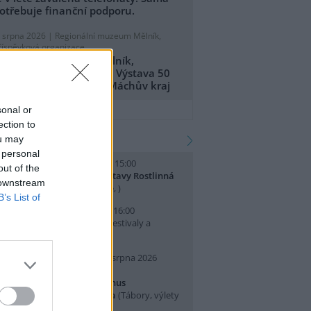
otřebuje finanční podporu.
. srpna 2026 |
Regionální muzeum Mělník,
říspěvková organizace
egionální muzeum Mělník,
říspěvková organizace: Výstava 50
et CHKO Kokořínsko - Máchův kraj
přidat tiskovou zprávu
sonal or
ection to
kalendář akcí
ou may
 personal
. srpna 2026 (sobota) 14:00 - 15:00
out of the
omentované prohlídky výstavy Rostlinná
 downstream
dysea
(Přednášky a diskuse, )
B’s List of
. srpna 2026 (neděle) 10:00 - 16:00
slava Světového dne lvů
(Festivaly a
lavnosti, Praha 7 )
0. srpna 2026 (pondělí) - 14. srpna 2026
pátek)
rajeme si v Pralese - 2. turnus
říměstského letního tábora
(Tábory, výlety
 pobytové akce, Praha 19 )