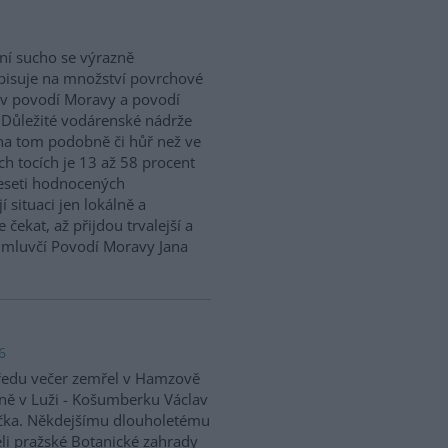
ní sucho se výrazně
isuje na množství povrchové
v povodí Moravy a povodí
 Důležité vodárenské nádrže
na tom podobně či hůř než ve
h tocích je 13 až 58 procent
eseti hodnocených
situaci jen lokálně a
 čekat, až přijdou trvalejší a
ě mluvčí Povodí Moravy Jana
6
ředu večer zemřel v Hamzově
ně v Luži - Košumberku Václav
čka. Někdejšímu dlouholetému
eli pražské Botanické zahrady