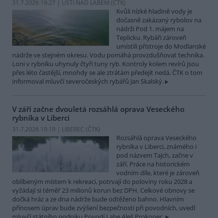
31.7.2026 19:27 | ÚSTÍ NAD LABEM (
ČTK
)
Kvůli nízké hladině vody je
dočasně zakázaný rybolov na
nádrži Pod 1. májem na
Teplicku. Rybáři zároveň
umístili přístroje do Modlanské
nádrže ve stejném okresu. Vodu pomáhá provzdušňovat technika.
Loni v rybníku uhynuly čtyři tuny ryb. Kontroly kolem revírů jsou
přes léto častější, mnohdy se ale ztrátám předejít nedá. ČTK o tom
informoval mluvčí severočeských rybářů Jan Skalský.
V září začne dvouletá rozsáhlá oprava Veseckého
rybníka v Liberci
31.7.2026 19:19 | LIBEREC (
ČTK
)
Rozsáhlá oprava Veseckého
rybníka v Liberci, známého i
pod názvem Tajch, začne v
září. Práce na historickém
vodním díle, které je zároveň
oblíbeným místem k rekreaci, potrvají do poloviny roku 2028 a
vyžádají si téměř 23 milionů korun bez DPH. Celkové obnovy se
dočká hráz a ze dna nádrže bude odtěženo bahno. Hlavním
přínosem úprav bude zvýšení bezpečnosti při povodních, uvedl
mluvčí státního podniku Povodí Labe Aleš Prokopec.