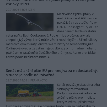
chřipky H5N1
29.7.2026 15:08 (
ČTK
)
Mezi volně žijícími ptáky v
Austrálii se začal šířit vysoce
nakažlivý virus ptačí chřipky
H5N1. Podle agentury AFP to
dnes oznámila hlavní státní
veterinářka Beth Cooksonová. Podle ní jde o očekávaný, ale
znepokojivý vývoj, který může vést k rozsáhlejšímu šíření nákazy
mezi divokými zvířaty. Australská ministryně zemědělství Julie
Collinsová uvedla, že zatím nejsou důkazy o hromadném úhynu
ptáků ani o zasažení drůbežářského průmyslu. Riziko pro lidské
zdraví podle ní zůstává nízké.
Senát má akční plán EU pro hnojiva za nedostatečný,
situace je podle něj závažná
29.7.2026 14:59 | PRAHA (
ČTK
)
Senát považuje situaci na trhu
s hnojivy za závažnou.
Podporuje sice základní cíle
akčního plánu pro hnojiva,
který v květnu představila
Evropská komise (EK), ale považuje tento plán za nedostatečný.