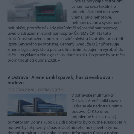
Obce se potýkají s rostoucími
cenami za svoz textilního
odpadu. Aktuální nastavení
vnímají jako nehotové,
nefinancované a systémově
nefunkční, protože náklady platí téměř výhradně samosprávy,
uvedlo Sdružení místních samospráv ČR (SMS ČR). Na tuto
skutečnost sdružení upozornilo také ministra životního prostředí
Igora Červeného (Motoristé). Červený uvedl, že MŽP připravuje
změnu legislativy, která počítá s finančním zapojením výrobců do
sběru, recyklace a ekologické likvidace textilu. Do praxe by se měla
promítnout od dubna 2028.
V Ostravar Aréně unikl čpavek, hasiči evakuovali
budovu
30.7.2026 23:20 | OSTRAVA (
ČTK
)
V ostravské multifunkční
Ostravar Aréně unikl čpavek.
Látka se ale nedostala mimo
budovu. ČTK to dnes
odpoledne řekl ostravský
primátor Jan Dohnal (Spolu). Lidi z objektu bylo nutné evakuovat. V
budově byl přípravný zápas mládežnického hokejového týmu,
doplnil primátor. Lidé v okolí dostali informaci o úniku a pokyn,