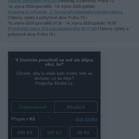
Oslava Světového dne lvů
(Festivaly a slavnosti, Praha 7 )
10. srpna 2026 (pondělí) - 14. srpna 2026 (pátek)
Hrajeme si v Pralese - 2. turnus příměstského letního tábora
(Tábory, výlety a pobytové akce, Praha 19 )
10. srpna 2026 (pondělí) 07:30 - 14. srpna 2026 (pátek) 16:30
Příměstský tábor Přírodovědecké léto (8-11 let)
(Tábory, výlety a
pobytové akce, Praha 18 )