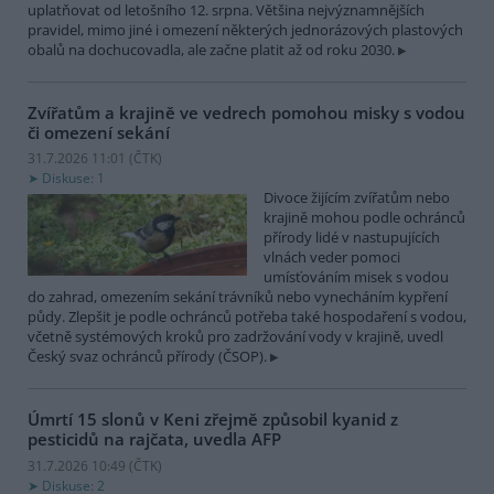
uplatňovat od letošního 12. srpna. Většina nejvýznamnějších
pravidel, mimo jiné i omezení některých jednorázových plastových
obalů na dochucovadla, ale začne platit až od roku 2030.
Zvířatům a krajině ve vedrech pomohou misky s vodou
či omezení sekání
31.7.2026 11:01 (
ČTK
)
Diskuse: 1
Divoce žijícím zvířatům nebo
krajině mohou podle ochránců
přírody lidé v nastupujících
vlnách veder pomoci
umísťováním misek s vodou
do zahrad, omezením sekání trávníků nebo vynecháním kypření
půdy. Zlepšit je podle ochránců potřeba také hospodaření s vodou,
včetně systémových kroků pro zadržování vody v krajině, uvedl
Český svaz ochránců přírody (ČSOP).
Úmrtí 15 slonů v Keni zřejmě způsobil kyanid z
pesticidů na rajčata, uvedla AFP
31.7.2026 10:49 (
ČTK
)
Diskuse: 2