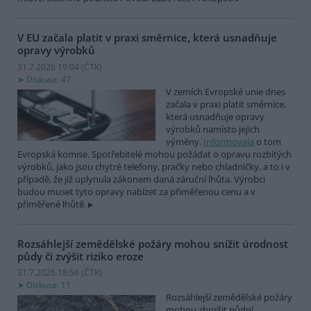
V EU začala platit v praxi směrnice, která usnadňuje
opravy výrobků
31.7.2026 19:04 (
ČTK
)
Diskuse: 47
V zemích Evropské unie dnes
začala v praxi platit směrnice,
která usnadňuje opravy
výrobků namísto jejich
výměny.
Informovala
o tom
Evropská komise. Spotřebitelé mohou požádat o opravu rozbitých
výrobků, jako jsou chytré telefony, pračky nebo chladničky, a to i v
případě, že již uplynula zákonem daná záruční lhůta. Výrobci
budou muset tyto opravy nabízet za přiměřenou cenu a v
přiměřené lhůtě.
Rozsáhlejší zemědělské požáry mohou snížit úrodnost
půdy či zvýšit riziko eroze
31.7.2026 18:56 (
ČTK
)
Diskuse: 11
Rozsáhlejší zemědělské požáry
mohou zhoršit půdní