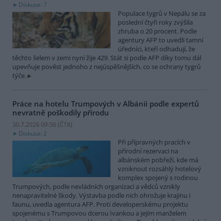
Diskuse: 7
Populace tygrů v Nepálu se za
poslední čtyři roky zvýšila
zhruba o 20 procent. Podle
agentury AFP to uvedli tamní
úředníci, kteří odhadují, že
těchto šelem v zemi nyní žije 429. Stát si podle AFP díky tomu dál
upevňuje pověst jednoho z nejúspěšnějších, co se ochrany tygrů
týče.
Práce na hotelu Trumpových v Albánii podle expertů
nevratně poškodily přírodu
30.7.2026 09:56 (
ČTK
)
Diskuse: 2
Při přípravných pracích v
přírodní rezervaci na
albánském pobřeží, kde má
vzniknout rozsáhlý hotelový
komplex spojený s rodinou
Trumpových, podle nevládních organizací a vědců vznikly
nenapravitelné škody. Výstavba podle nich ohrožuje krajinu i
faunu, uvedla agentura AFP. Proti developerskému projektu
spojenému s Trumpovou dcerou Ivankou a jejím manželem