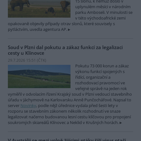
15 slonů, k němuž došlo v
uplynulém měsíci v národním
parku Amboseli. V minulosti se
v této východoafrické zemi
opakovaně objevily případy otrav slonů, které souvisely s
pytláctvím, uvedla agentura AP.
Soud v Plzni dal pokutu a zákaz funkcí za legalizaci
cesty u Klínovce
29.7.2026 15:51 (
ČTK
)
Pokutu 73 000 korun a zákaz
výkonu funkcí spojených s
řídící, organizační a
rozhodovací pravomocí ve
veřejné správě na jeden rok
vyměřil v odvolacím řízení Krajský soud v Plzni vedoucí stavebního
úřadu v Jáchymově na Karlovarsku Anně Punčochářové. Napsal to
server
Novinky
, podle nějž úřednice vydala před šesti lety v
rozporu se stavebním zákonem několik rozhodnutí ve snaze
legalizovat načerno budovanou lesní cestu klíčovou pro propojení
soukromých skiareálů Klínovec a Neklid v Krušných horách.
V Austrálii se mezi volně žijícími ptáky šíří virus ptačí