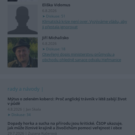
Eliška Vidomus
6.8.2026
Diskuse: 51
Klimatická krize není over. Vyzýváme vládu, aby
ji přestala ignorovat
Jiří Michalisko
6.8.2026
Diskuse: 18
Otevřený dopis ministerstvu průmyslu a
obchodu ohledně sanace odvalu Heřmanice
rady a návody
Mýtus o zeleném koberci: Proč anglický trávník v létě zabíjí život
v půdě
4.8.2026 | Jan Skala
Diskuse: 34
Dopady horka a sucha na přírodu jsou kritické. ČSOP ukazuje,
jak může žíznivé krajině a živočichům pomoci veřejnost i obce
29.7.2026 | Zuzana Kučerová