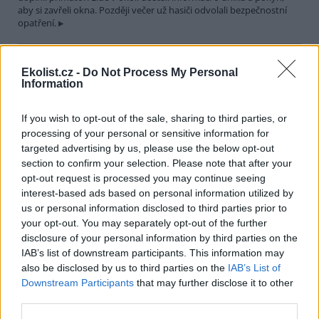
aby si zavřeli okna. Později večer už hasiči odvolali bezpečnostní
opatření.
Města Hranice a Rögnitzlosau spojí projekt Společně za
Ekolist.cz -
Do Not Process My Personal
vodu a klima. Pomůže mimo jiné i perlorodce říční
Information
30.7.2026 21:39 | HRANICE (
ČTK
)
Město Hranice na Chebsku
spolu s německým městem
If you wish to opt-out of the sale, sharing to third parties, or
Rögnitzlosau připravilo projekt
processing of your personal or sensitive information for
Společně za vodu a klima. Je
targeted advertising by us, please use the below opt-out
zaměřený na opatření k
section to confirm your selection. Please note that after your
udržení vody v krajině i v intravilánu města, ale i na osvětu mezi
opt-out request is processed you may continue seeing
veřejností a školními dětmi. Součástí projektu bude i obnova a
interest-based ads based on personal information utilized by
odbahnění rybníka Trojmezí, pod kterým žijí přísně chráněné
perlorodky říční, řekl starosta Hranic Daniel Mašlár (nez.). Na
us or personal information disclosed to third parties prior to
prvním opatření se začne pracovat už letos na podzim a s
your opt-out. You may separately opt-out of the further
dokončením se počítá do konce roku 2027.
disclosure of your personal information by third parties on the
IAB’s list of downstream participants. This information may
also be disclosed by us to third parties on the
IAB’s List of
Letošní sucho už výrazně snížilo průtoky a hladiny
Downstream Participants
that may further disclose it to other
nádrží v povodí Moravy a Dyje
third parties.
30.7.2026 20:27 (
ČTK
)
Letošní sucho se výrazně