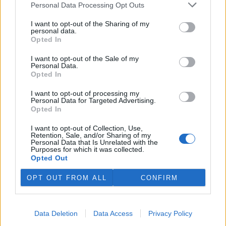
Personal Data Processing Opt Outs
podepisuje na množství
povrchové vody v povodí
I want to opt-out of the Sharing of my
Moravy a povodí Dyje. Důležité
personal data.
vodárenské nádrže jsou na
Opted In
tom podobně či hůř než ve velmi suchém roce 2018. V
povrchových tocích je 13 až 58 procent obvyklého množství vody,
I want to opt-out of the Sale of my
vyplývá z deseti hodnocených vodoměrných profilů. Bouřky
Personal Data.
pomáhají situaci jen lokálně a krátkodobě, zásadní plošné zlepšení
Opted In
lze čekat, až přijdou trvalejší a plošné srážky, uvedla v tiskové
zprávě mluvčí Povodí Moravy Jana Kučerová.
I want to opt-out of processing my
Personal Data for Targeted Advertising.
Opted In
Zemřel botanik Václav Větvička
I want to opt-out of Collection, Use,
30.7.2026 18:05 | LUŽE (
ČTK
)
Retention, Sale, and/or Sharing of my
Diskuse: 6
Personal Data that Is Unrelated with the
Ve středu večer zemřel v
Purposes for which it was collected.
Hamzově léčebně v Luži -
Opted Out
Košumberku Václav Větvička.
Někdejšímu dlouholetému
OPT OUT FROM ALL
CONFIRM
řediteli pražské Botanické
zahrady Na Slupi a popularizátorovi říše rostlin bylo 88 let. Poslední
rozloučení se uskuteční v rodinném kruhu. ČTK o tom informoval
Větvičkův syn Ivan. Na úmrtí
upozornil
Chrudimský deník s
Data Deletion
Data Access
Privacy Policy
odvoláním na ředitele léčebny Václava Volejníka.