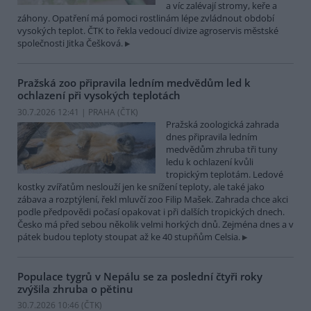
a víc zalévají stromy, keře a
záhony. Opatření má pomoci rostlinám lépe zvládnout období
vysokých teplot. ČTK to řekla vedoucí divize agroservis městské
společnosti Jitka Češková.
Pražská zoo připravila ledním medvědům led k
ochlazení při vysokých teplotách
30.7.2026 12:41 | PRAHA (
ČTK
)
Pražská zoologická zahrada
dnes připravila ledním
medvědům zhruba tři tuny
ledu k ochlazení kvůli
tropickým teplotám. Ledové
kostky zvířatům neslouží jen ke snížení teploty, ale také jako
zábava a rozptýlení, řekl mluvčí zoo Filip Mašek. Zahrada chce akci
podle předpovědi počasí opakovat i při dalších tropických dnech.
Česko má před sebou několik velmi horkých dnů. Zejména dnes a v
pátek budou teploty stoupat až ke 40 stupňům Celsia.
Populace tygrů v Nepálu se za poslední čtyři roky
zvýšila zhruba o pětinu
30.7.2026 10:46 (
ČTK
)