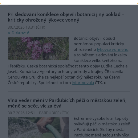
Při sledování koniklece objevili botanici jiný poklad –
kriticky ohrožený lýkovec vonný
30.7.2026 13:31 (
ČTK
)
Diskuse: 6
Botanici objevili dosud
neznámou populaci kriticky
ohroženého
lýkovce vonného
,
a to během sledování lokality
koniklece velkokvětého na
Třebíčsku. Česká botanická společnost tento objev Luďka Čecha a
Josefa Komárka z Agentury ochrany přírody a krajiny ČR ocenila
Cenou Víta Grulicha za nejlepší botanický nález roku na území
České republiky. Společnost o tom
informovala
ČTK.
Vlna veder mění v Pardubicích péči o městskou zeleň,
méně se seče, víc zalévá
30.7.2026 12:51 | PARDUBICE (
ČTK
)
Extrémně vysoké letní teploty
ovlivňují péči o městskou zeleň
v Pardubicích. Služby města
Pardubic méně sečou trávníky