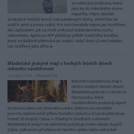
se odehrává podívaná, která
jako by do městského shonu
nepatřila. Hejno desítek
strakatých holubů krouží nad panelovými domy, střemhlav se
snáší k zemi a znovu vzlétá. Pro své chovatele nejsou jen koníčkem,
ale i způsobem, jak na chvíli uniknout každodennímu ruchu
velkoměsta. Agentura AFP přibližuje příběh tradičního koníčku,
který na Balkáně přetrvává po staletí, i když dnes už není zdaleka
tak rozšířený jako dříve.
Mladečské jeskyně mají v horkých letních dnech
rekordní návštěvnost
1.8.2026 17:47 | PRAHA (
ČTK
)
Rekordní návštěvnost mají v
těchto horkých letních dnech
Mladečské jeskyně u Litovle na
Olomoucku, které
návštěvníkům poskytují aspoň
dočasnou úlevu od úmorného vedra. Zatímco na zemském
povrchu teplota kvůli přílivu horkého vzduchu výrazně překračuje
hranici 30 stupňů Celsia, v chladných chodbách a dómech
Mladečských jeskyní se celoročně pohybuje kolem deseti stupňů
Celsia. Lidé proto při plánování letního výletu často volí právě