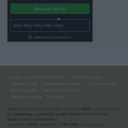
O NÁS
NOVINKY NA WEBU
INZERUJTE U NÁS
PODPOŘTE NÁS
PŘEBÍRÁNÍ OBSAHU
TIŠTĚNÝ EKOLIST
MAPA STRÁNEK
DEJTE O SOBĚ VĚDĚT
ZPRÁVY E-MAILEM
COOKIES
Ekolist.cz
je vydáván občanským sdružením
BEZK
. ISSN 1802-9019.
Za
webhosting
a
publikační systém TOOLKIT
děkujeme
Ecn
studiu
. Navštivte
Ecomonitor
.
Copyright ©
BEZK
. Copyright ©
ČTK
,
TASR
. Všechna práva