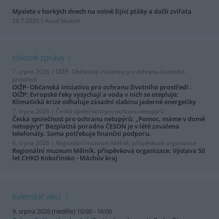
Myslete v horkých dnech na volně žijící ptáky a další zvířata
28.7.2026 | Karel Makoň
tiskové zprávy
7. srpna 2026 |
OIŽP- Občanská iniciativa pro ochranu životního
prostředí
OIŽP- Občanská iniciativa pro ochranu životního prostředí :
OIŽP: Evropské řeky vysychají a voda v nich se otepluje:
Klimatická krize odhaluje zásadní slabinu jaderné energetiky
7. srpna 2026 |
Česká společnost pro ochranu netopýrů
Česká společnost pro ochranu netopýrů: „Pomoc, máme v domě
netopýry!“ Bezplatná poradna ČESON je v létě zavalena
telefonáty. Sama potřebuje finanční podporu.
6. srpna 2026 |
Regionální muzeum Mělník, příspěvková organizace
Regionální muzeum Mělník, příspěvková organizace: Výstava 50
let CHKO Kokořínsko - Máchův kraj
kalendář akcí
9. srpna 2026 (neděle) 10:00 - 16:00