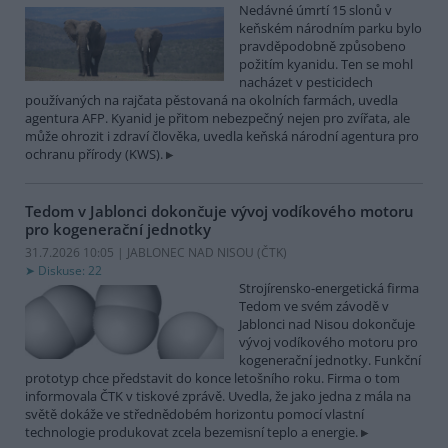
Nedávné úmrtí 15 slonů v
keňském národním parku bylo
pravděpodobně způsobeno
požitím kyanidu. Ten se mohl
nacházet v pesticidech
používaných na rajčata pěstovaná na okolních farmách, uvedla
agentura AFP. Kyanid je přitom nebezpečný nejen pro zvířata, ale
může ohrozit i zdraví člověka, uvedla keňská národní agentura pro
ochranu přírody (KWS).
Tedom v Jablonci dokončuje vývoj vodíkového motoru
pro kogenerační jednotky
31.7.2026 10:05 | JABLONEC NAD NISOU (
ČTK
)
Diskuse: 22
Strojírensko-energetická firma
Tedom ve svém závodě v
Jablonci nad Nisou dokončuje
vývoj vodíkového motoru pro
kogenerační jednotky. Funkční
prototyp chce představit do konce letošního roku. Firma o tom
informovala ČTK v tiskové zprávě. Uvedla, že jako jedna z mála na
světě dokáže ve střednědobém horizontu pomocí vlastní
technologie produkovat zcela bezemisní teplo a energie.