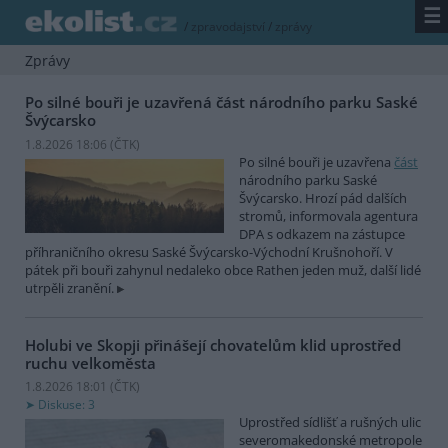
☰
/
zpravodajství
/
zprávy
Zprávy
Po silné bouři je uzavřená část národního parku Saské
Švýcarsko
1.8.2026 18:06 (
ČTK
)
Po silné bouři je uzavřena
část
národního parku Saské
Švýcarsko. Hrozí pád dalších
stromů, informovala agentura
DPA s odkazem na zástupce
příhraničního okresu Saské Švýcarsko-Východní Krušnohoří. V
pátek při bouři zahynul nedaleko obce Rathen jeden muž, další lidé
utrpěli zranění.
Holubi ve Skopji přinášejí chovatelům klid uprostřed
ruchu velkoměsta
1.8.2026 18:01 (
ČTK
)
Diskuse: 3
Uprostřed sídlišť a rušných ulic
severomakedonské metropole