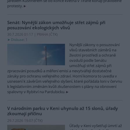
Jaredem Kushnerem se od konce května v Tiraně konají pravidelné
protesty.
Senát: Nynější zákon umožňuje střet zájmů při
posuzování ekologických vlivů
30.7.2026 01:17 | PRAHA (
ČTK
)
Diskuse: 1
Nynější zákony o posuzování
vlivů stavebních záměrů na
životní prostředí a ochraně
ovzduší podle Senátu
umožňují střet zájmů při
zpracování posudků a měření emisí a nevytvářejí dostatečné
záruky pro ochranu veřejného zdraví. Horní komora to uvedla v
usnesení k závěrům veřejného slyšení, které pořádala loni v červnu
k legislativním změnám kvůli zkušenostem s plány na obnovení
spalovny v Rybitví na Pardubicku.
V národním parku v Keni uhynulo až 15 slonů, úřady
zkoumají příčinu
29.7.2026 19:07 (
ČTK
)
Úřady v Keni vyšetřují úmrtí až