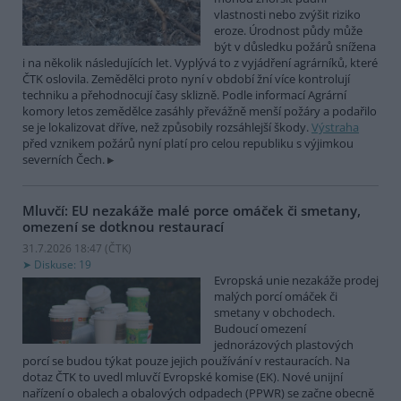
vlastnosti nebo zvýšit riziko
eroze. Úrodnost půdy může
být v důsledku požárů snížena
i na několik následujících let. Vyplývá to z vyjádření agrárníků, které
ČTK oslovila. Zemědělci proto nyní v období žní více kontrolují
techniku a přehodnocují časy sklizně. Podle informací Agrární
komory letos zemědělce zasáhly převážně menší požáry a podařilo
se je lokalizovat dříve, než způsobily rozsáhlejší škody.
Výstraha
před vznikem požárů nyní platí pro celou republiku s výjimkou
severních Čech.
Mluvčí: EU nezakáže malé porce omáček či smetany,
omezení se dotknou restaurací
31.7.2026 18:47 (
ČTK
)
Diskuse: 19
Evropská unie nezakáže prodej
malých porcí omáček či
smetany v obchodech.
Budoucí omezení
jednorázových plastových
porcí se budou týkat pouze jejich používání v restauracích. Na
dotaz ČTK to uvedl mluvčí Evropské komise (EK). Nové unijní
nařízení o obalech a obalových odpadech (PPWR) se začne obecně