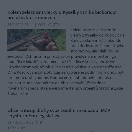
Kolem železniční vlečky u Kyselky vzniká biokoridor
pro užovku stromovou
31.7.2026 01:44 | KYSELKA (
ČTK
)
Kolem historické železniční
vlečky z Kyselky do Vojkovic na
Karlovarsku vzniká biokoridor
pro kriticky ohroženou užovku
stromovou, ale i další druhy
živočichů. Ochráncům přírody se při pravidelném monitoringu
podařilo v lokalitě zaznamenat už tři jedince kriticky ohrožené
užovky stromové, ačkoli její nejčastější výskyt je kolem Stráže nad
Ohří. Pozorování tak potvrzují, že vytvářené podmínky mohou být
pro tento druh vhodné. Hodnocení dlouhodobého přínosu
projektu bude předmětem dalšího sledování, řekla dnes
novinářům specialistka environmentálních projektů Mattoni Lucie
Štefanská.
Obce kritizují drahý svoz textilního odpadu, MŽP
chystá změnu legislativy
31.7.2026 01:28 (
ČTK
)
Diskuse: 1