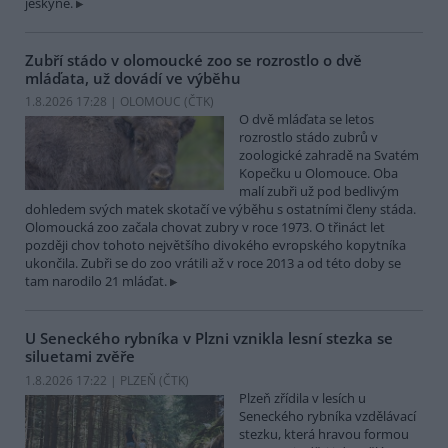
jeskyně.
Zubří stádo v olomoucké zoo se rozrostlo o dvě
mláďata, už dovádí ve výběhu
1.8.2026 17:28 | OLOMOUC (
ČTK
)
O dvě mláďata se letos
rozrostlo stádo zubrů v
zoologické zahradě na Svatém
Kopečku u Olomouce. Oba
malí zubři už pod bedlivým
dohledem svých matek skotačí ve výběhu s ostatními členy stáda.
Olomoucká zoo začala chovat zubry v roce 1973. O třináct let
později chov tohoto největšího divokého evropského kopytníka
ukončila. Zubři se do zoo vrátili až v roce 2013 a od této doby se
tam narodilo 21 mláďat.
U Seneckého rybníka v Plzni vznikla lesní stezka se
siluetami zvěře
1.8.2026 17:22 | PLZEŇ (
ČTK
)
Plzeň zřídila v lesích u
Seneckého rybníka vzdělávací
stezku, která hravou formou