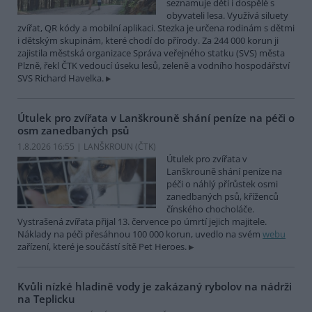
seznamuje děti i dospělé s
obyvateli lesa. Využívá siluety
zvířat, QR kódy a mobilní aplikaci. Stezka je určena rodinám s dětmi
i dětským skupinám, které chodí do přírody. Za 244 000 korun ji
zajistila městská organizace Správa veřejného statku (SVS) města
Plzně, řekl ČTK vedoucí úseku lesů, zeleně a vodního hospodářství
SVS Richard Havelka.
Útulek pro zvířata v Lanškrouně shání peníze na péči o
osm zanedbaných psů
1.8.2026 16:55 | LANŠKROUN (
ČTK
)
Útulek pro zvířata v
Lanškrouně shání peníze na
péči o náhlý přírůstek osmi
zanedbaných psů, kříženců
čínského chocholáče.
Vystrašená zvířata přijal 13. července po úmrtí jejich majitele.
Náklady na péči přesáhnou 100 000 korun, uvedlo na svém
webu
zařízení, které je součástí sítě Pet Heroes.
Kvůli nízké hladině vody je zakázaný rybolov na nádrži
na Teplicku