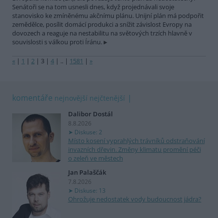
Senátoři se na tom usnesli dnes, když projednávali svoje
stanovisko ke zmíněnému akčnímu plánu. Unijní plán má podpořit
zemědělce, posílit domácí produkci a snížit závislost Evropy na
dovozech a reaguje na nestabilitu na světových trzích hlavně v
souvislosti s válkou proti Íránu.
«
|
1
|
2
|
3
|
4
|
..
|
1581
|
»
komentáře
nejnovější
nejčtenější
Dalibor Dostál
8.8.2026
Diskuse: 2
Místo kosení vyprahlých trávníků odstraňování
invazních dřevin. Změny klimatu promění péči
o zeleň ve městech
Jan Palaščák
7.8.2026
Diskuse: 13
Ohrožuje nedostatek vody budoucnost jádra?