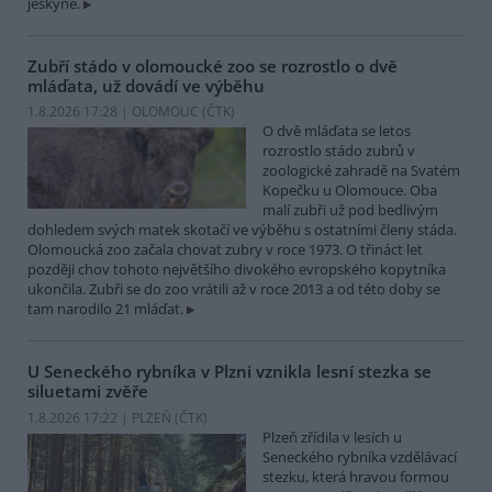
jeskyně.
Zubří stádo v olomoucké zoo se rozrostlo o dvě
mláďata, už dovádí ve výběhu
1.8.2026 17:28 | OLOMOUC (
ČTK
)
O dvě mláďata se letos
rozrostlo stádo zubrů v
zoologické zahradě na Svatém
Kopečku u Olomouce. Oba
malí zubři už pod bedlivým
dohledem svých matek skotačí ve výběhu s ostatními členy stáda.
Olomoucká zoo začala chovat zubry v roce 1973. O třináct let
později chov tohoto největšího divokého evropského kopytníka
ukončila. Zubři se do zoo vrátili až v roce 2013 a od této doby se
tam narodilo 21 mláďat.
U Seneckého rybníka v Plzni vznikla lesní stezka se
siluetami zvěře
1.8.2026 17:22 | PLZEŇ (
ČTK
)
Plzeň zřídila v lesích u
Seneckého rybníka vzdělávací
stezku, která hravou formou