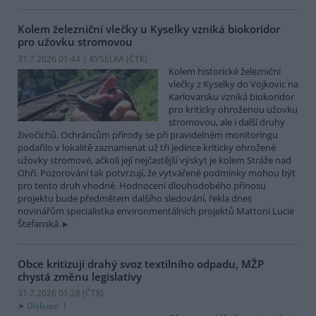
Kolem železniční vlečky u Kyselky vzniká biokoridor
pro užovku stromovou
31.7.2026 01:44 | KYSELKA (
ČTK
)
Kolem historické železniční
vlečky z Kyselky do Vojkovic na
Karlovarsku vzniká biokoridor
pro kriticky ohroženou užovku
stromovou, ale i další druhy
živočichů. Ochráncům přírody se při pravidelném monitoringu
podařilo v lokalitě zaznamenat už tři jedince kriticky ohrožené
užovky stromové, ačkoli její nejčastější výskyt je kolem Stráže nad
Ohří. Pozorování tak potvrzují, že vytvářené podmínky mohou být
pro tento druh vhodné. Hodnocení dlouhodobého přínosu
projektu bude předmětem dalšího sledování, řekla dnes
novinářům specialistka environmentálních projektů Mattoni Lucie
Štefanská.
Obce kritizují drahý svoz textilního odpadu, MŽP
chystá změnu legislativy
31.7.2026 01:28 (
ČTK
)
Diskuse: 1