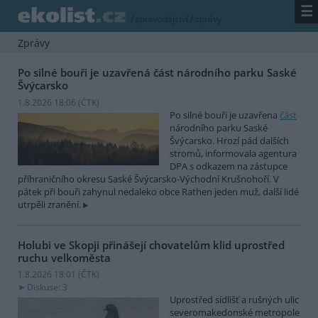
☰
/
zpravodajství
/
zprávy
Zprávy
Po silné bouři je uzavřená část národního parku Saské
Švýcarsko
1.8.2026 18:06 (
ČTK
)
Po silné bouři je uzavřena
část
národního parku Saské
Švýcarsko. Hrozí pád dalších
stromů, informovala agentura
DPA s odkazem na zástupce
příhraničního okresu Saské Švýcarsko-Východní Krušnohoří. V
pátek při bouři zahynul nedaleko obce Rathen jeden muž, další lidé
utrpěli zranění.
Holubi ve Skopji přinášejí chovatelům klid uprostřed
ruchu velkoměsta
1.8.2026 18:01 (
ČTK
)
Diskuse: 3
Uprostřed sídlišť a rušných ulic
severomakedonské metropole