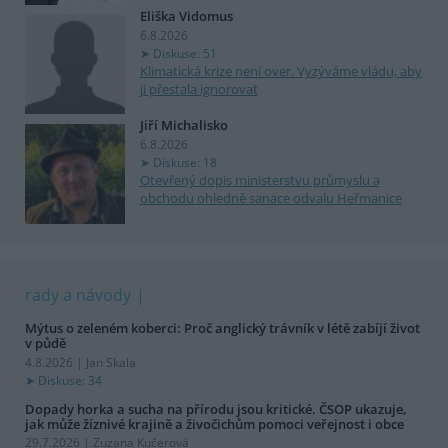
Eliška Vidomus
6.8.2026
Diskuse: 51
Klimatická krize není over. Vyzýváme vládu, aby
ji přestala ignorovat
Jiří Michalisko
6.8.2026
Diskuse: 18
Otevřený dopis ministerstvu průmyslu a
obchodu ohledně sanace odvalu Heřmanice
rady a návody
Mýtus o zeleném koberci: Proč anglický trávník v létě zabíjí život
v půdě
4.8.2026 | Jan Skala
Diskuse: 34
Dopady horka a sucha na přírodu jsou kritické. ČSOP ukazuje,
jak může žíznivé krajině a živočichům pomoci veřejnost i obce
29.7.2026 | Zuzana Kučerová