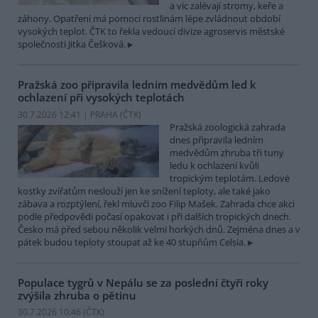
a víc zalévají stromy, keře a
záhony. Opatření má pomoci rostlinám lépe zvládnout období
vysokých teplot. ČTK to řekla vedoucí divize agroservis městské
společnosti Jitka Češková.
Pražská zoo připravila ledním medvědům led k
ochlazení při vysokých teplotách
30.7.2026 12:41 | PRAHA (
ČTK
)
Pražská zoologická zahrada
dnes připravila ledním
medvědům zhruba tři tuny
ledu k ochlazení kvůli
tropickým teplotám. Ledové
kostky zvířatům neslouží jen ke snížení teploty, ale také jako
zábava a rozptýlení, řekl mluvčí zoo Filip Mašek. Zahrada chce akci
podle předpovědi počasí opakovat i při dalších tropických dnech.
Česko má před sebou několik velmi horkých dnů. Zejména dnes a v
pátek budou teploty stoupat až ke 40 stupňům Celsia.
Populace tygrů v Nepálu se za poslední čtyři roky
zvýšila zhruba o pětinu
30.7.2026 10:46 (
ČTK
)