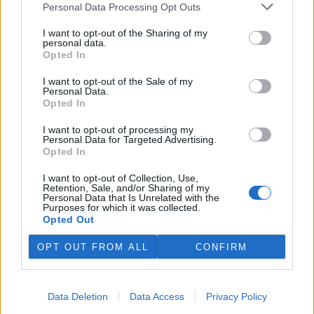
Personal Data Processing Opt Outs
podepisuje na množství
povrchové vody v povodí
I want to opt-out of the Sharing of my
Moravy a povodí Dyje. Důležité
personal data.
vodárenské nádrže jsou na
Opted In
tom podobně či hůř než ve velmi suchém roce 2018. V
povrchových tocích je 13 až 58 procent obvyklého množství vody,
I want to opt-out of the Sale of my
vyplývá z deseti hodnocených vodoměrných profilů. Bouřky
Personal Data.
pomáhají situaci jen lokálně a krátkodobě, zásadní plošné zlepšení
Opted In
lze čekat, až přijdou trvalejší a plošné srážky, uvedla v tiskové
zprávě mluvčí Povodí Moravy Jana Kučerová.
I want to opt-out of processing my
Personal Data for Targeted Advertising.
Opted In
Zemřel botanik Václav Větvička
I want to opt-out of Collection, Use,
30.7.2026 18:05 | LUŽE (
ČTK
)
Retention, Sale, and/or Sharing of my
Diskuse: 6
Personal Data that Is Unrelated with the
Ve středu večer zemřel v
Purposes for which it was collected.
Hamzově léčebně v Luži -
Opted Out
Košumberku Václav Větvička.
Někdejšímu dlouholetému
OPT OUT FROM ALL
CONFIRM
řediteli pražské Botanické
zahrady Na Slupi a popularizátorovi říše rostlin bylo 88 let. Poslední
rozloučení se uskuteční v rodinném kruhu. ČTK o tom informoval
Větvičkův syn Ivan. Na úmrtí
upozornil
Chrudimský deník s
Data Deletion
Data Access
Privacy Policy
odvoláním na ředitele léčebny Václava Volejníka.