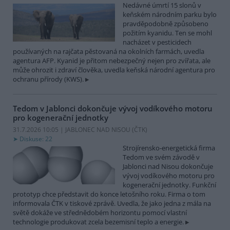
Nedávné úmrtí 15 slonů v
keňském národním parku bylo
pravděpodobně způsobeno
požitím kyanidu. Ten se mohl
nacházet v pesticidech
používaných na rajčata pěstovaná na okolních farmách, uvedla
agentura AFP. Kyanid je přitom nebezpečný nejen pro zvířata, ale
může ohrozit i zdraví člověka, uvedla keňská národní agentura pro
ochranu přírody (KWS).
Tedom v Jablonci dokončuje vývoj vodíkového motoru
pro kogenerační jednotky
31.7.2026 10:05 | JABLONEC NAD NISOU (
ČTK
)
Diskuse: 22
Strojírensko-energetická firma
Tedom ve svém závodě v
Jablonci nad Nisou dokončuje
vývoj vodíkového motoru pro
kogenerační jednotky. Funkční
prototyp chce představit do konce letošního roku. Firma o tom
informovala ČTK v tiskové zprávě. Uvedla, že jako jedna z mála na
světě dokáže ve střednědobém horizontu pomocí vlastní
technologie produkovat zcela bezemisní teplo a energie.