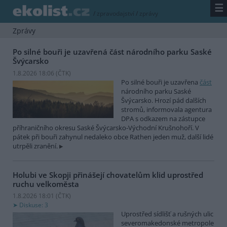
☰
/
zpravodajství
/
zprávy
Zprávy
Po silné bouři je uzavřená část národního parku Saské
Švýcarsko
1.8.2026 18:06 (
ČTK
)
Po silné bouři je uzavřena
část
národního parku Saské
Švýcarsko. Hrozí pád dalších
stromů, informovala agentura
DPA s odkazem na zástupce
příhraničního okresu Saské Švýcarsko-Východní Krušnohoří. V
pátek při bouři zahynul nedaleko obce Rathen jeden muž, další lidé
utrpěli zranění.
Holubi ve Skopji přinášejí chovatelům klid uprostřed
ruchu velkoměsta
1.8.2026 18:01 (
ČTK
)
Diskuse: 3
Uprostřed sídlišť a rušných ulic
severomakedonské metropole