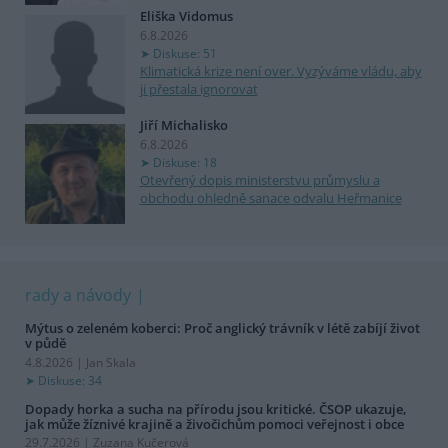
Eliška Vidomus
6.8.2026
Diskuse: 51
Klimatická krize není over. Vyzýváme vládu, aby
ji přestala ignorovat
Jiří Michalisko
6.8.2026
Diskuse: 18
Otevřený dopis ministerstvu průmyslu a
obchodu ohledně sanace odvalu Heřmanice
rady a návody
Mýtus o zeleném koberci: Proč anglický trávník v létě zabíjí život
v půdě
4.8.2026 | Jan Skala
Diskuse: 34
Dopady horka a sucha na přírodu jsou kritické. ČSOP ukazuje,
jak může žíznivé krajině a živočichům pomoci veřejnost i obce
29.7.2026 | Zuzana Kučerová