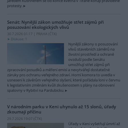
Jaredem Kushnerem se od konce května v Tiraně konají pravidelné
protesty.
Senát: Nynější zákon umožňuje střet zájmů při
posuzování ekologických vlivů
30.7.2026 01:17 | PRAHA (
ČTK
)
Diskuse: 1
Nynější zákony o posuzování
vlivů stavebních záměrů na
životní prostředí a ochraně
ovzduší podle Senátu
umožňují střet zájmů při
zpracování posudků a měření emisí a nevytvářejí dostatečné
záruky pro ochranu veřejného zdraví. Horní komora to uvedla v
usnesení k závěrům veřejného slyšení, které pořádala loni v červnu
k legislativním změnám kvůli zkušenostem s plány na obnovení
spalovny v Rybitví na Pardubicku.
V národním parku v Keni uhynulo až 15 slonů, úřady
zkoumají příčinu
29.7.2026 19:07 (
ČTK
)
Úřady v Keni vyšetřují úmrtí až