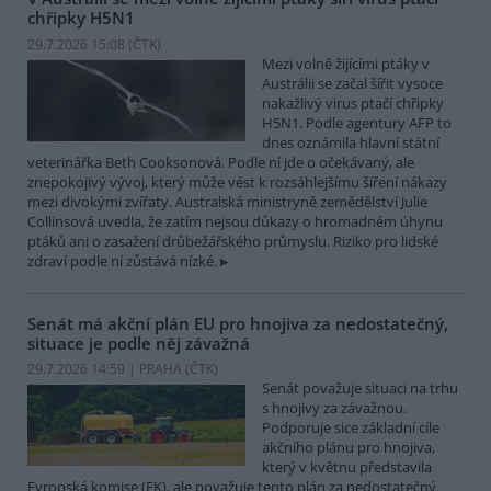
chřipky H5N1
29.7.2026 15:08 (
ČTK
)
Mezi volně žijícími ptáky v
Austrálii se začal šířit vysoce
nakažlivý virus ptačí chřipky
H5N1. Podle agentury AFP to
dnes oznámila hlavní státní
veterinářka Beth Cooksonová. Podle ní jde o očekávaný, ale
znepokojivý vývoj, který může vést k rozsáhlejšímu šíření nákazy
mezi divokými zvířaty. Australská ministryně zemědělství Julie
Collinsová uvedla, že zatím nejsou důkazy o hromadném úhynu
ptáků ani o zasažení drůbežářského průmyslu. Riziko pro lidské
zdraví podle ní zůstává nízké.
Senát má akční plán EU pro hnojiva za nedostatečný,
situace je podle něj závažná
29.7.2026 14:59 | PRAHA (
ČTK
)
Senát považuje situaci na trhu
s hnojivy za závažnou.
Podporuje sice základní cíle
akčního plánu pro hnojiva,
který v květnu představila
Evropská komise (EK), ale považuje tento plán za nedostatečný.