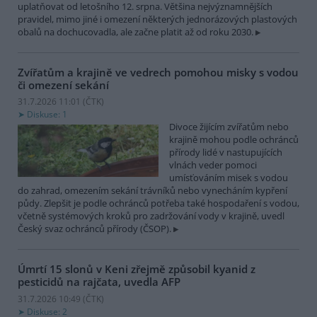
uplatňovat od letošního 12. srpna. Většina nejvýznamnějších
pravidel, mimo jiné i omezení některých jednorázových plastových
obalů na dochucovadla, ale začne platit až od roku 2030.
Zvířatům a krajině ve vedrech pomohou misky s vodou
či omezení sekání
31.7.2026 11:01 (
ČTK
)
Diskuse: 1
Divoce žijícím zvířatům nebo
krajině mohou podle ochránců
přírody lidé v nastupujících
vlnách veder pomoci
umísťováním misek s vodou
do zahrad, omezením sekání trávníků nebo vynecháním kypření
půdy. Zlepšit je podle ochránců potřeba také hospodaření s vodou,
včetně systémových kroků pro zadržování vody v krajině, uvedl
Český svaz ochránců přírody (ČSOP).
Úmrtí 15 slonů v Keni zřejmě způsobil kyanid z
pesticidů na rajčata, uvedla AFP
31.7.2026 10:49 (
ČTK
)
Diskuse: 2