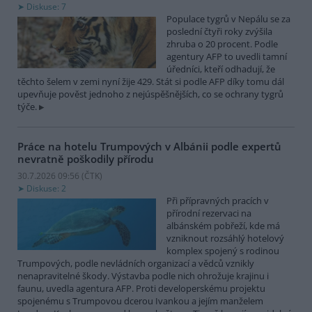
Diskuse: 7
Populace tygrů v Nepálu se za
poslední čtyři roky zvýšila
zhruba o 20 procent. Podle
agentury AFP to uvedli tamní
úředníci, kteří odhadují, že
těchto šelem v zemi nyní žije 429. Stát si podle AFP díky tomu dál
upevňuje pověst jednoho z nejúspěšnějších, co se ochrany tygrů
týče.
Práce na hotelu Trumpových v Albánii podle expertů
nevratně poškodily přírodu
30.7.2026 09:56 (
ČTK
)
Diskuse: 2
Při přípravných pracích v
přírodní rezervaci na
albánském pobřeží, kde má
vzniknout rozsáhlý hotelový
komplex spojený s rodinou
Trumpových, podle nevládních organizací a vědců vznikly
nenapravitelné škody. Výstavba podle nich ohrožuje krajinu i
faunu, uvedla agentura AFP. Proti developerskému projektu
spojenému s Trumpovou dcerou Ivankou a jejím manželem