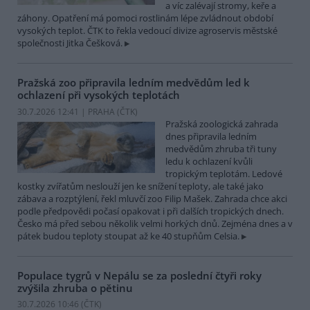
a víc zalévají stromy, keře a
záhony. Opatření má pomoci rostlinám lépe zvládnout období
vysokých teplot. ČTK to řekla vedoucí divize agroservis městské
společnosti Jitka Češková.
Pražská zoo připravila ledním medvědům led k
ochlazení při vysokých teplotách
30.7.2026 12:41 | PRAHA (
ČTK
)
Pražská zoologická zahrada
dnes připravila ledním
medvědům zhruba tři tuny
ledu k ochlazení kvůli
tropickým teplotám. Ledové
kostky zvířatům neslouží jen ke snížení teploty, ale také jako
zábava a rozptýlení, řekl mluvčí zoo Filip Mašek. Zahrada chce akci
podle předpovědi počasí opakovat i při dalších tropických dnech.
Česko má před sebou několik velmi horkých dnů. Zejména dnes a v
pátek budou teploty stoupat až ke 40 stupňům Celsia.
Populace tygrů v Nepálu se za poslední čtyři roky
zvýšila zhruba o pětinu
30.7.2026 10:46 (
ČTK
)