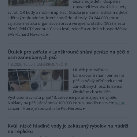
seznamuje děti i dospělé s
obyvateli lesa. Využívá siluety
zvířat, QR kódy a mobilní aplikaci. Stezka je určena rodinám s dětmi
i dětským skupinám, které chodí do přírody. Za 244 000 korun ji
zajistila městská organizace Správa veřejného statku (SVS) města
Plzně, řekl ČTK vedoucí úseku lesů, zeleně a vodního hospodářství
SVS Richard Havelka.
Útulek pro zvířata v Lanškrouně shání peníze na péči o
osm zanedbaných psů
1.8.2026 16:55 | LANŠKROUN (
ČTK
)
Útulek pro zvířata v
Lanškrouně shání peníze na
péči o náhlý přírůstek osmi
zanedbaných psů, kříženců
čínského chocholáče.
Vystrašená zvířata přijal 13. července po úmrtí jejich majitele.
Náklady na péči přesáhnou 100 000 korun, uvedlo na svém
webu
zařízení, které je součástí sítě Pet Heroes.
Kvůli nízké hladině vody je zakázaný rybolov na nádrži
na Teplicku