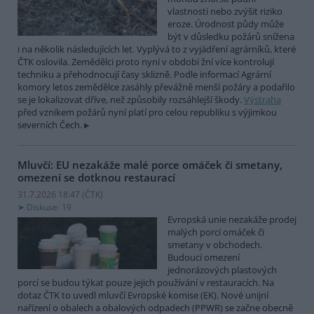
vlastnosti nebo zvýšit riziko
eroze. Úrodnost půdy může
být v důsledku požárů snížena
i na několik následujících let. Vyplývá to z vyjádření agrárníků, které
ČTK oslovila. Zemědělci proto nyní v období žní více kontrolují
techniku a přehodnocují časy sklizně. Podle informací Agrární
komory letos zemědělce zasáhly převážně menší požáry a podařilo
se je lokalizovat dříve, než způsobily rozsáhlejší škody.
Výstraha
před vznikem požárů nyní platí pro celou republiku s výjimkou
severních Čech.
Mluvčí: EU nezakáže malé porce omáček či smetany,
omezení se dotknou restaurací
31.7.2026 18:47 (
ČTK
)
Diskuse: 19
Evropská unie nezakáže prodej
malých porcí omáček či
smetany v obchodech.
Budoucí omezení
jednorázových plastových
porcí se budou týkat pouze jejich používání v restauracích. Na
dotaz ČTK to uvedl mluvčí Evropské komise (EK). Nové unijní
nařízení o obalech a obalových odpadech (PPWR) se začne obecně