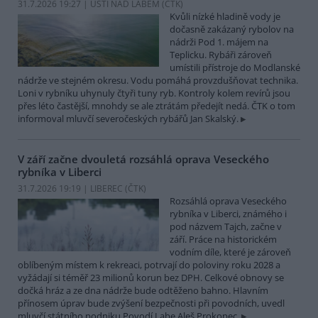
31.7.2026 19:27 | ÚSTÍ NAD LABEM (
ČTK
)
Kvůli nízké hladině vody je
dočasně zakázaný rybolov na
nádrži Pod 1. májem na
Teplicku. Rybáři zároveň
umístili přístroje do Modlanské
nádrže ve stejném okresu. Vodu pomáhá provzdušňovat technika.
Loni v rybníku uhynuly čtyři tuny ryb. Kontroly kolem revírů jsou
přes léto častější, mnohdy se ale ztrátám předejít nedá. ČTK o tom
informoval mluvčí severočeských rybářů Jan Skalský.
V září začne dvouletá rozsáhlá oprava Veseckého
rybníka v Liberci
31.7.2026 19:19 | LIBEREC (
ČTK
)
Rozsáhlá oprava Veseckého
rybníka v Liberci, známého i
pod názvem Tajch, začne v
září. Práce na historickém
vodním díle, které je zároveň
oblíbeným místem k rekreaci, potrvají do poloviny roku 2028 a
vyžádají si téměř 23 milionů korun bez DPH. Celkové obnovy se
dočká hráz a ze dna nádrže bude odtěženo bahno. Hlavním
přínosem úprav bude zvýšení bezpečnosti při povodních, uvedl
mluvčí státního podniku Povodí Labe Aleš Prokopec.