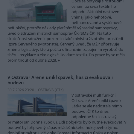
Obce se potýkají s rostoucími
cenami za svoz textilního
odpadu. Aktuální nastavení
vnímají jako nehotové,
nefinancované a systémově
nefunkční, protože náklady platí téměř výhradně samosprávy,
uvedlo Sdružení místních samospráv ČR (SMS ČR). Na tuto
skutečnost sdružení upozornilo také ministra životního prostředí
Igora Červeného (Motoristé). Červený uvedl, že MŽP připravuje
změnu legislativy, která počítá s finančním zapojením výrobců do
sběru, recyklace a ekologické likvidace textilu. Do praxe by se měla
promítnout od dubna 2028.
V Ostravar Aréně unikl čpavek, hasiči evakuovali
budovu
30.7.2026 23:20 | OSTRAVA (
ČTK
)
V ostravské multifunkční
Ostravar Aréně unikl čpavek.
Látka se ale nedostala mimo
budovu. ČTK to dnes
odpoledne řekl ostravský
primátor Jan Dohnal (Spolu). Lidi z objektu bylo nutné evakuovat. V
budově byl přípravný zápas mládežnického hokejového týmu,
doplnil primátor. Lidé v okolí dostali informaci o úniku a pokyn,