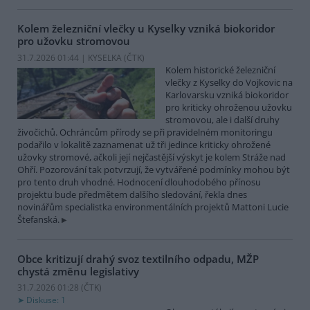
Kolem železniční vlečky u Kyselky vzniká biokoridor
pro užovku stromovou
31.7.2026 01:44 | KYSELKA (
ČTK
)
Kolem historické železniční
vlečky z Kyselky do Vojkovic na
Karlovarsku vzniká biokoridor
pro kriticky ohroženou užovku
stromovou, ale i další druhy
živočichů. Ochráncům přírody se při pravidelném monitoringu
podařilo v lokalitě zaznamenat už tři jedince kriticky ohrožené
užovky stromové, ačkoli její nejčastější výskyt je kolem Stráže nad
Ohří. Pozorování tak potvrzují, že vytvářené podmínky mohou být
pro tento druh vhodné. Hodnocení dlouhodobého přínosu
projektu bude předmětem dalšího sledování, řekla dnes
novinářům specialistka environmentálních projektů Mattoni Lucie
Štefanská.
Obce kritizují drahý svoz textilního odpadu, MŽP
chystá změnu legislativy
31.7.2026 01:28 (
ČTK
)
Diskuse: 1