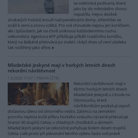
se odehrává podívaná, která
jako by do městského shonu
nepatřila. Hejno desítek
strakatých holubů krouží nad panelovými domy, střemhlav se
snáší k zemi a znovu vzlétá. Pro své chovatele nejsou jen koníčkem,
ale i způsobem, jak na chvíli uniknout každodennímu ruchu
velkoměsta. Agentura AFP přibližuje příběh tradičního koníčku,
který na Balkáně přetrvává po staletí, i když dnes už není zdaleka
tak rozšířený jako dříve.
Mladečské jeskyně mají v horkých letních dnech
rekordní návštěvnost
1.8.2026 17:47 | PRAHA (
ČTK
)
Rekordní návštěvnost mají v
těchto horkých letních dnech
Mladečské jeskyně u Litovle na
Olomoucku, které
návštěvníkům poskytují aspoň
dočasnou úlevu od úmorného vedra. Zatímco na zemském
povrchu teplota kvůli přílivu horkého vzduchu výrazně překračuje
hranici 30 stupňů Celsia, v chladných chodbách a dómech
Mladečských jeskyní se celoročně pohybuje kolem deseti stupňů
Celsia. Lidé proto při plánování letního výletu často volí právě