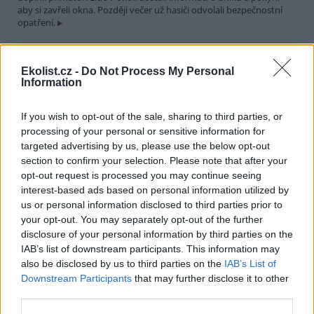
aby si zavřeli okna. Později večer už hasiči odvolali bezpečnostní
opatření.
Města Hranice a Rögnitzlosau spojí projekt Společně za
Ekolist.cz -
Do Not Process My Personal
vodu a klima. Pomůže mimo jiné i perlorodce říční
Information
30.7.2026 21:39 | HRANICE (
ČTK
)
Město Hranice na Chebsku
spolu s německým městem
If you wish to opt-out of the sale, sharing to third parties, or
Rögnitzlosau připravilo projekt
processing of your personal or sensitive information for
Společně za vodu a klima. Je
targeted advertising by us, please use the below opt-out
zaměřený na opatření k
section to confirm your selection. Please note that after your
udržení vody v krajině i v intravilánu města, ale i na osvětu mezi
opt-out request is processed you may continue seeing
veřejností a školními dětmi. Součástí projektu bude i obnova a
interest-based ads based on personal information utilized by
odbahnění rybníka Trojmezí, pod kterým žijí přísně chráněné
perlorodky říční, řekl starosta Hranic Daniel Mašlár (nez.). Na
us or personal information disclosed to third parties prior to
prvním opatření se začne pracovat už letos na podzim a s
your opt-out. You may separately opt-out of the further
dokončením se počítá do konce roku 2027.
disclosure of your personal information by third parties on the
IAB’s list of downstream participants. This information may
also be disclosed by us to third parties on the
IAB’s List of
Letošní sucho už výrazně snížilo průtoky a hladiny
Downstream Participants
that may further disclose it to other
nádrží v povodí Moravy a Dyje
third parties.
30.7.2026 20:27 (
ČTK
)
Letošní sucho se výrazně