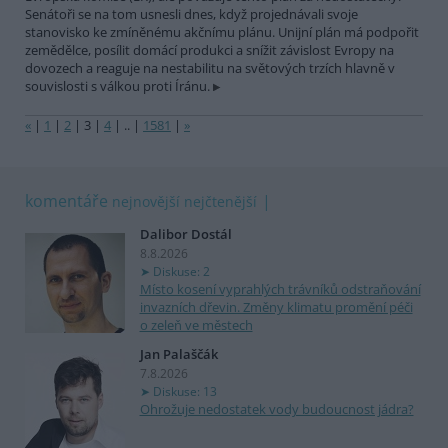
Senátoři se na tom usnesli dnes, když projednávali svoje
stanovisko ke zmíněnému akčnímu plánu. Unijní plán má podpořit
zemědělce, posílit domácí produkci a snížit závislost Evropy na
dovozech a reaguje na nestabilitu na světových trzích hlavně v
souvislosti s válkou proti Íránu.
«
|
1
|
2
|
3
|
4
|
..
|
1581
|
»
komentáře
nejnovější
nejčtenější
Dalibor Dostál
8.8.2026
Diskuse: 2
Místo kosení vyprahlých trávníků odstraňování
invazních dřevin. Změny klimatu promění péči
o zeleň ve městech
Jan Palaščák
7.8.2026
Diskuse: 13
Ohrožuje nedostatek vody budoucnost jádra?