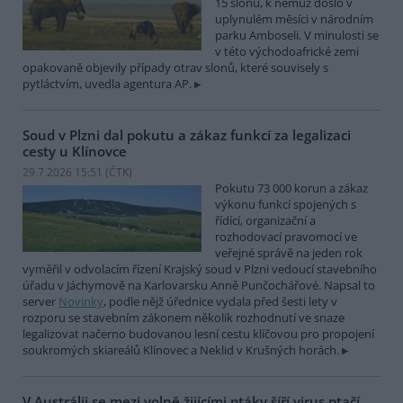
15 slonů, k němuž došlo v
uplynulém měsíci v národním
parku Amboseli. V minulosti se
v této východoafrické zemi
opakovaně objevily případy otrav slonů, které souvisely s
pytláctvím, uvedla agentura AP.
Soud v Plzni dal pokutu a zákaz funkcí za legalizaci
cesty u Klínovce
29.7.2026 15:51 (
ČTK
)
Pokutu 73 000 korun a zákaz
výkonu funkcí spojených s
řídící, organizační a
rozhodovací pravomocí ve
veřejné správě na jeden rok
vyměřil v odvolacím řízení Krajský soud v Plzni vedoucí stavebního
úřadu v Jáchymově na Karlovarsku Anně Punčochářové. Napsal to
server
Novinky
, podle nějž úřednice vydala před šesti lety v
rozporu se stavebním zákonem několik rozhodnutí ve snaze
legalizovat načerno budovanou lesní cestu klíčovou pro propojení
soukromých skiareálů Klínovec a Neklid v Krušných horách.
V Austrálii se mezi volně žijícími ptáky šíří virus ptačí