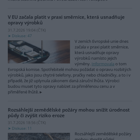
V EU začala platit v praxi směrnice, která usnadňuje
opravy výrobků
31.7.2026 19:04 (
ČTK
)
Diskuse: 47
V zemích Evropské unie dnes
začala v praxi platit směrnice,
která usnadňuje opravy
výrobků namísto jejich
výměny.
Informovala
o tom
Evropská komise. Spotřebitelé mohou požádat o opravu rozbitých
výrobků, jako jsou chytré telefony, pračky nebo chladničky, a to i v
případě, že již uplynula zákonem daná záruční lhůta. Výrobci
budou muset tyto opravy nabízet za přiměřenou cenu a v
přiměřené lhůtě.
Rozsáhlejší zemědělské požáry mohou snížit úrodnost
půdy či zvýšit riziko eroze
31.7.2026 18:56 (
ČTK
)
Diskuse: 11
Rozsáhlejší zemědělské požáry
mohou zhoršit půdní