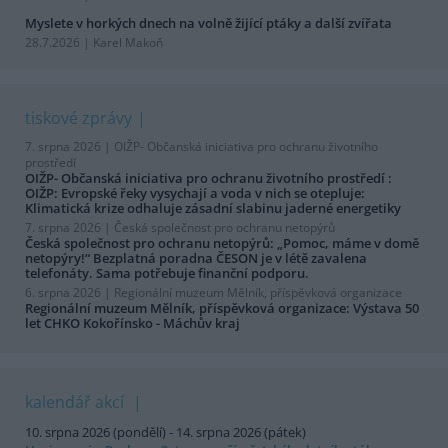
Myslete v horkých dnech na volně žijící ptáky a další zvířata
28.7.2026 | Karel Makoň
tiskové zprávy
7. srpna 2026 |
OIŽP- Občanská iniciativa pro ochranu životního
prostředí
OIŽP- Občanská iniciativa pro ochranu životního prostředí :
OIŽP: Evropské řeky vysychají a voda v nich se otepluje:
Klimatická krize odhaluje zásadní slabinu jaderné energetiky
7. srpna 2026 |
Česká společnost pro ochranu netopýrů
Česká společnost pro ochranu netopýrů: „Pomoc, máme v domě
netopýry!“ Bezplatná poradna ČESON je v létě zavalena
telefonáty. Sama potřebuje finanční podporu.
6. srpna 2026 |
Regionální muzeum Mělník, příspěvková organizace
Regionální muzeum Mělník, příspěvková organizace: Výstava 50
let CHKO Kokořínsko - Máchův kraj
kalendář akcí
10. srpna 2026 (pondělí) - 14. srpna 2026 (pátek)