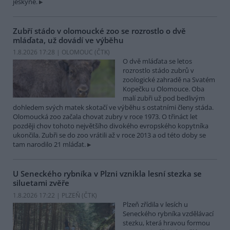
jeskyně.
Zubří stádo v olomoucké zoo se rozrostlo o dvě
mláďata, už dovádí ve výběhu
1.8.2026 17:28 | OLOMOUC (
ČTK
)
O dvě mláďata se letos
rozrostlo stádo zubrů v
zoologické zahradě na Svatém
Kopečku u Olomouce. Oba
malí zubři už pod bedlivým
dohledem svých matek skotačí ve výběhu s ostatními členy stáda.
Olomoucká zoo začala chovat zubry v roce 1973. O třináct let
později chov tohoto největšího divokého evropského kopytníka
ukončila. Zubři se do zoo vrátili až v roce 2013 a od této doby se
tam narodilo 21 mláďat.
U Seneckého rybníka v Plzni vznikla lesní stezka se
siluetami zvěře
1.8.2026 17:22 | PLZEŇ (
ČTK
)
Plzeň zřídila v lesích u
Seneckého rybníka vzdělávací
stezku, která hravou formou