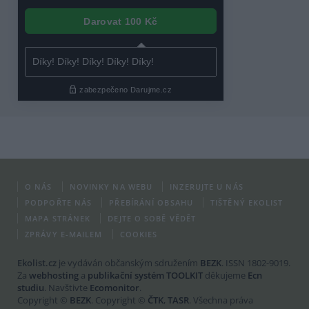
O NÁS
NOVINKY NA WEBU
INZERUJTE U NÁS
PODPOŘTE NÁS
PŘEBÍRÁNÍ OBSAHU
TIŠTĚNÝ EKOLIST
MAPA STRÁNEK
DEJTE O SOBĚ VĚDĚT
ZPRÁVY E-MAILEM
COOKIES
Ekolist.cz
je vydáván občanským sdružením
BEZK
. ISSN 1802-9019.
Za
webhosting
a
publikační systém TOOLKIT
děkujeme
Ecn
studiu
. Navštivte
Ecomonitor
.
Copyright ©
BEZK
. Copyright ©
ČTK
,
TASR
. Všechna práva