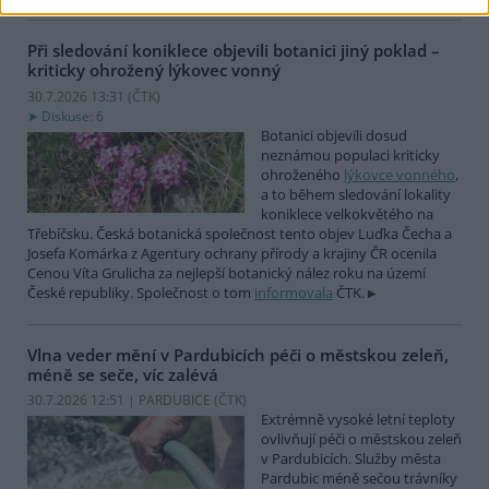
Při sledování koniklece objevili botanici jiný poklad –
kriticky ohrožený lýkovec vonný
30.7.2026 13:31 (
ČTK
)
Diskuse: 6
Botanici objevili dosud
neznámou populaci kriticky
ohroženého
lýkovce vonného
,
a to během sledování lokality
koniklece velkokvětého na
Třebíčsku. Česká botanická společnost tento objev Luďka Čecha a
Josefa Komárka z Agentury ochrany přírody a krajiny ČR ocenila
Cenou Víta Grulicha za nejlepší botanický nález roku na území
České republiky. Společnost o tom
informovala
ČTK.
Vlna veder mění v Pardubicích péči o městskou zeleň,
méně se seče, víc zalévá
30.7.2026 12:51 | PARDUBICE (
ČTK
)
Extrémně vysoké letní teploty
ovlivňují péči o městskou zeleň
v Pardubicích. Služby města
Pardubic méně sečou trávníky