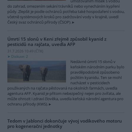
umísťováním misek s vodou
do zahrad, omezením sekání trávníků nebo vynecháním kypření
půdy. Zlepšit je podle ochránců potřeba také hospodaření s vodou,
včetně systémových kroků pro zadržování vody v krajině, uvedl
Český svaz ochránců přírody (ČSOP).
Úmrtí 15 slonů v Keni zřejmě způsobil kyanid z
pesticidů na rajčata, uvedla AFP
31.7.2026 10:49 (
ČTK
)
Diskuse: 2
Nedávné úmrtí 15 slonů v
keňském národním parku bylo
pravděpodobně způsobeno
požitím kyanidu. Ten se mohl
nacházet v pesticidech
používaných na rajčata pěstovaná na okolních farmách, uvedla
agentura AFP. Kyanid je přitom nebezpečný nejen pro zvířata, ale
může ohrozit i zdraví člověka, uvedla keňská národní agentura pro
ochranu přírody (KWS).
Tedom v Jablonci dokončuje vývoj vodíkového motoru
pro kogenerační jednotky