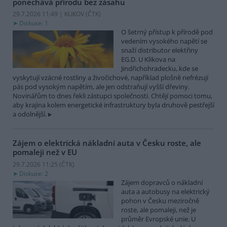
ponechává přírodu bez zásahu
29.7.2026 11:49 | KLIKOV (
ČTK
)
Diskuse: 1
O šetrný přístup k přírodě pod
vedením vysokého napětí se
snaží distributor elektřiny
EG.D. U Klikova na
Jindřichohradecku, kde se
vyskytují vzácné rostliny a živočichové, například plošně nefrézují
pás pod vysokým napětím, ale jen odstraňují vyšší dřeviny.
Novinářům to dnes řekli zástupci společnosti. Chtějí pomoci tomu,
aby krajina kolem energetické infrastruktury byla druhově pestřejší
a odolnější.
Zájem o elektrická nákladní auta v Česku roste, ale
pomaleji než v EU
29.7.2026 11:25 (
ČTK
)
Diskuse: 2
Zájem dopravců o nákladní
auta a autobusy na elektrický
pohon v Česku meziročně
roste, ale pomaleji, než je
průměr Evropské unie. U