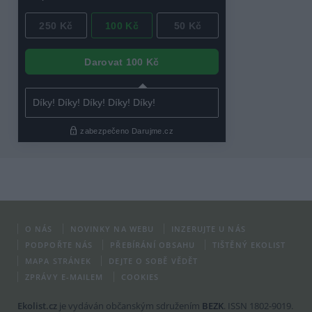
O NÁS
NOVINKY NA WEBU
INZERUJTE U NÁS
PODPOŘTE NÁS
PŘEBÍRÁNÍ OBSAHU
TIŠTĚNÝ EKOLIST
MAPA STRÁNEK
DEJTE O SOBĚ VĚDĚT
ZPRÁVY E-MAILEM
COOKIES
Ekolist.cz
je vydáván občanským sdružením
BEZK
. ISSN 1802-9019.