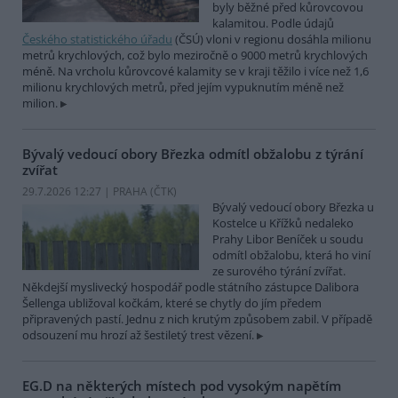
byly běžné před kůrovcovou
kalamitou. Podle údajů
Českého statistického úřadu
(ČSÚ) vloni v regionu dosáhla milionu
metrů krychlových, což bylo meziročně o 9000 metrů krychlových
méně. Na vrcholu kůrovcové kalamity se v kraji těžilo i více než 1,6
milionu krychlových metrů, před jejím vypuknutím méně než
milion.
Bývalý vedoucí obory Březka odmítl obžalobu z týrání
zvířat
29.7.2026 12:27 | PRAHA (
ČTK
)
Bývalý vedoucí obory Březka u
Kostelce u Křížků nedaleko
Prahy Libor Beníček u soudu
odmítl obžalobu, která ho viní
ze surového týrání zvířat.
Někdejší myslivecký hospodář podle státního zástupce Dalibora
Šellenga ubližoval kočkám, které se chytly do jím předem
připravených pastí. Jednu z nich krutým způsobem zabil. V případě
odsouzení mu hrozí až šestiletý trest vězení.
EG.D na některých místech pod vysokým napětím