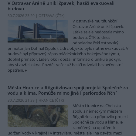
V Ostravar Aréně unikl čpavek, hasiči evakuovali
budovu
30.7.2026 23:20 | OSTRAVA (
ČTK
)
V ostravské multifunkční
Ostravar Aréně unikl čpavek.
Látka se ale nedostala mimo
budovu. ČTK to dnes
odpoledne řekl ostravský
primátor Jan Dohnal (Spolu). Lidi z objektu bylo nutné evakuovat. V
budově byl přípravný zápas mládežnického hokejového týmu,
doplnil primátor. Lidé v okolí dostali informaci o úniku a pokyn,
aby si zavřeli okna. Později večer už hasiči odvolali bezpečnostní
opatření.
Města Hranice a Rögnitzlosau spojí projekt Společně za
vodu a klima. Pomůže mimo jiné i perlorodce říční
30.7.2026 21:39 | HRANICE (
ČTK
)
Město Hranice na Chebsku
spolu s německým městem
Rögnitzlosau připravilo projekt
Společně za vodu a klima. Je
zaměřený na opatření k
udržení vody v krajině i v intravilánu města, ale i na osvětu mezi