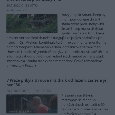
29.7.2026 01:32 (
ČTK
)
Diskuse: 27
Nový projekt SmartSheep by
mohl pomoci lépe chránit
stáda zvířat před útoky vlků.
SmartSheep má za cíl získat
spolehlivá data o tom, která
preventivní opatření skutečně fungují a za jakých podmínek jsou
nejúčinnější. Výzkum kombinuje terénní experimenty, monitoring
pomocí fotopastí, telemetrická data, dotazníková šetření mezi
chovateli i moderní genetické analýzy. Odborníci na základě těchto
informací vyhodnotí účinnost jednotlivých metod ochrany stád,
informovala Fakulta tropického zemědělství České zemědělské
univerzity v Praze.
V Praze přibyla tři nová mlžítka k ochlazení, zařízení je
nyní 50
28.7.2026 20:32 | PRAHA (
ČTK
)
Pražané a návštěvníci
metropole se mohou v
horkých dnech ochladit u 50
takzvaných mlžítek a osvěžítek
Pražských vodovodů a