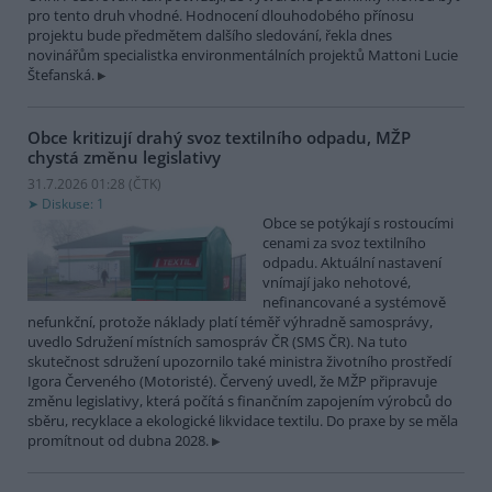
pro tento druh vhodné. Hodnocení dlouhodobého přínosu
projektu bude předmětem dalšího sledování, řekla dnes
novinářům specialistka environmentálních projektů Mattoni Lucie
Štefanská.
Obce kritizují drahý svoz textilního odpadu, MŽP
chystá změnu legislativy
31.7.2026 01:28 (
ČTK
)
Diskuse: 1
Obce se potýkají s rostoucími
cenami za svoz textilního
odpadu. Aktuální nastavení
vnímají jako nehotové,
nefinancované a systémově
nefunkční, protože náklady platí téměř výhradně samosprávy,
uvedlo Sdružení místních samospráv ČR (SMS ČR). Na tuto
skutečnost sdružení upozornilo také ministra životního prostředí
Igora Červeného (Motoristé). Červený uvedl, že MŽP připravuje
změnu legislativy, která počítá s finančním zapojením výrobců do
sběru, recyklace a ekologické likvidace textilu. Do praxe by se měla
promítnout od dubna 2028.