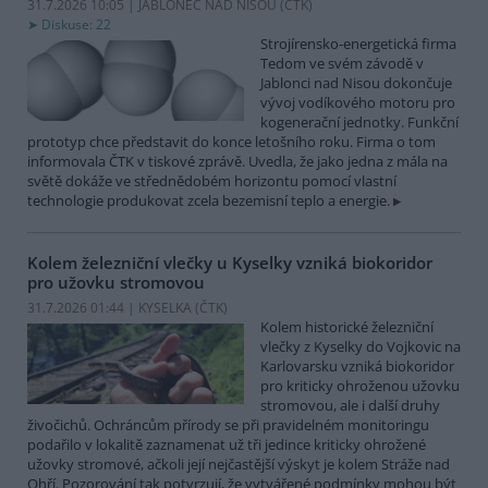
31.7.2026 10:05 | JABLONEC NAD NISOU (
ČTK
)
Diskuse: 22
Strojírensko-energetická firma
Tedom ve svém závodě v
Jablonci nad Nisou dokončuje
vývoj vodíkového motoru pro
kogenerační jednotky. Funkční
prototyp chce představit do konce letošního roku. Firma o tom
informovala ČTK v tiskové zprávě. Uvedla, že jako jedna z mála na
světě dokáže ve střednědobém horizontu pomocí vlastní
technologie produkovat zcela bezemisní teplo a energie.
Kolem železniční vlečky u Kyselky vzniká biokoridor
pro užovku stromovou
31.7.2026 01:44 | KYSELKA (
ČTK
)
Kolem historické železniční
vlečky z Kyselky do Vojkovic na
Karlovarsku vzniká biokoridor
pro kriticky ohroženou užovku
stromovou, ale i další druhy
živočichů. Ochráncům přírody se při pravidelném monitoringu
podařilo v lokalitě zaznamenat už tři jedince kriticky ohrožené
užovky stromové, ačkoli její nejčastější výskyt je kolem Stráže nad
Ohří. Pozorování tak potvrzují, že vytvářené podmínky mohou být