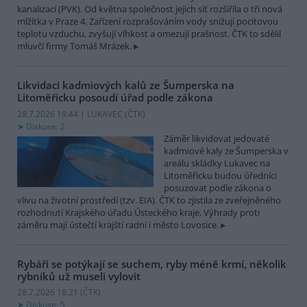
kanalizací (PVK). Od května společnost jejich síť rozšířila o tři nová
mlžítka v Praze 4. Zařízení rozprašováním vody snižují pocitovou
teplotu vzduchu, zvyšují vlhkost a omezují prašnost. ČTK to sdělil
mluvčí firmy Tomáš Mrázek.
Likvidaci kadmiových kalů ze Šumperska na
Litoměřicku posoudí úřad podle zákona
28.7.2026 19:44 | LUKAVEC (
ČTK
)
Diskuse: 2
Záměr likvidovat jedovaté
kadmiové kaly ze Šumperska v
areálu skládky Lukavec na
Litoměřicku budou úředníci
posuzovat podle zákona o
vlivu na životní prostředí (tzv. EIA). ČTK to zjistila ze zveřejněného
rozhodnutí Krajského úřadu Ústeckého kraje. Výhrady proti
záměru mají ústečtí krajští radní i město Lovosice.
Rybáři se potýkají se suchem, ryby méně krmí, několik
rybníků už museli vylovit
28.7.2026 18:21 (
ČTK
)
Diskuse: 5