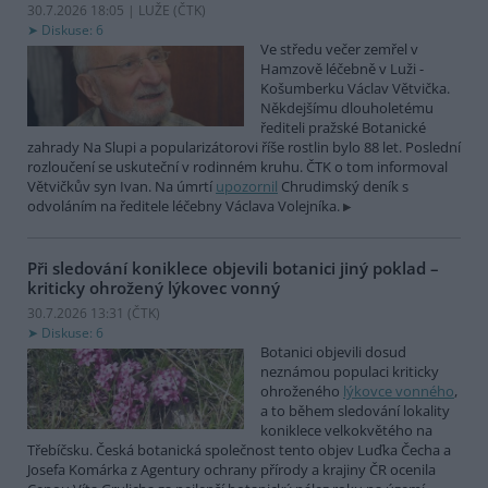
30.7.2026 18:05 | LUŽE (
ČTK
)
Diskuse: 6
Ve středu večer zemřel v
Hamzově léčebně v Luži -
Košumberku Václav Větvička.
Někdejšímu dlouholetému
řediteli pražské Botanické
zahrady Na Slupi a popularizátorovi říše rostlin bylo 88 let. Poslední
rozloučení se uskuteční v rodinném kruhu. ČTK o tom informoval
Větvičkův syn Ivan. Na úmrtí
upozornil
Chrudimský deník s
odvoláním na ředitele léčebny Václava Volejníka.
Při sledování koniklece objevili botanici jiný poklad –
kriticky ohrožený lýkovec vonný
30.7.2026 13:31 (
ČTK
)
Diskuse: 6
Botanici objevili dosud
neznámou populaci kriticky
ohroženého
lýkovce vonného
,
a to během sledování lokality
koniklece velkokvětého na
Třebíčsku. Česká botanická společnost tento objev Luďka Čecha a
Josefa Komárka z Agentury ochrany přírody a krajiny ČR ocenila