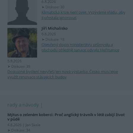
6.8.2026
Diskuse: 30
Klimatická krize není over. Vyzýváme vládu, aby
ji přestala ignorovat
Jiří Michalisko
6.8.2026
Diskuse: 18
Otevřený dopis ministerstvu průmyslu a
obchodu ohledně sanace odvalu Heřmanice
5.8.2026
Diskuse: 39
Dostupné bydlení nevyřeší jen nová výstavba. Česko musí lépe
využít renovace stávajících budov
rady a návody
Mýtus o zeleném koberci: Proč anglický trávník v létě zabíjí život
v půdě
4.8.2026 | Jan Skala
Diskuse: 34