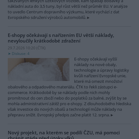
takzvaných lehkých užitkových vozidel, kam spadají dodávky a
nákladní auta do 3,5 tuny, byl růst větší než průměr EU. V analýze
to uvedlo Centrum dopravního výzkumu, které vychází z dat
Evropského sdružení výrobců automobilů.
E-shopy očekávají s nařízením EU větší náklady,
nevyloučily krátkodobé zdražení
29.7.2026 10:20 (
ČTK
)
Diskuse: 4
E-shopy očekávají vyšší
náklady na nové obaly,
technologie a úpravy logistiky
kvůli nařízení Evropské unie,
které má omezit množství
obalového a odpadového materiálu. ČTK to řekli zástupci e-
commerce. Krátkodobě by se náklady podle nich mohly
promítnout do cen zboží nebo do poplatků za balné, zvýšit by se
mohla administrativní zátěž pro e-shopy. Z dlouhodobého hlediska
však investice do nových obalů a technologií může náklady na
přepravu snížit. Evropský předpis začne platit 12. srpna.
Nový projekt, na kterém se podílí ČZU, má pomoci
chránit stáda před útoky vlků