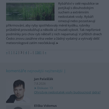
Rybářství v celé republice se
potýkají s dlouhodobým
suchem a extrémním
nedostatek vody. Rybáři
omezují nebo pozastavují
přikrmování, aby ryby spotřebovaly méně kyslíku, rybníky
průběžně provzdušňují a několik už museli vylovit. Tak nepříznivé
podmínky pro chov ryb někteří z nich nepamatují. V příštích dnech
Česko znovu zasáhne vlna veder a žádný vydatný a vytrvalý déšť
meteorologové zatím neočekávají.
«
|
1
|
2
|
3
|
4
|
..
|
1581
|
»
komentáře
nejnovější
nejčtenější
Jan Palaščák
7.8.2026
Diskuse: 13
Ohrožuje nedostatek vody budoucnost jádra?
Eliška Vidomus