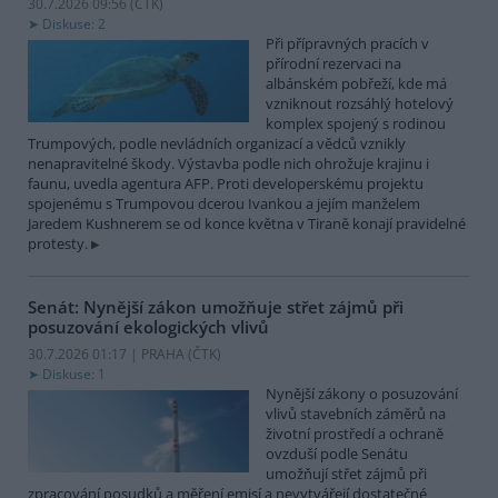
30.7.2026 09:56 (
ČTK
)
Diskuse: 2
Při přípravných pracích v
přírodní rezervaci na
albánském pobřeží, kde má
vzniknout rozsáhlý hotelový
komplex spojený s rodinou
Trumpových, podle nevládních organizací a vědců vznikly
nenapravitelné škody. Výstavba podle nich ohrožuje krajinu i
faunu, uvedla agentura AFP. Proti developerskému projektu
spojenému s Trumpovou dcerou Ivankou a jejím manželem
Jaredem Kushnerem se od konce května v Tiraně konají pravidelné
protesty.
Senát: Nynější zákon umožňuje střet zájmů při
posuzování ekologických vlivů
30.7.2026 01:17 | PRAHA (
ČTK
)
Diskuse: 1
Nynější zákony o posuzování
vlivů stavebních záměrů na
životní prostředí a ochraně
ovzduší podle Senátu
umožňují střet zájmů při
zpracování posudků a měření emisí a nevytvářejí dostatečné