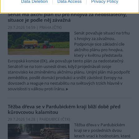
Data Deletion
Data Access
Privacy Policy
Senát má akční plán EU pro hnojiva za nedostatečný,
situace je podle něj závažná
29.7.2026 14:59 | PRAHA (
ČTK
)
Senát považuje situaci na trhu
s hnojivy za závažnou.
Podporuje sice základní cíle
akčního plánu pro hnojiva,
který v květnu představila
Evropská komise (EK), ale považuje tento plán za nedostatečný.
Senátoři se na tom usnesli dnes, když projednávali svoje
stanovisko ke zmíněnému akčnímu plánu. Unijní plán má podpořit
zemědělce, posílit domácí produkci a snížit závislost Evropy na
dovozech a reaguje na nestabilitu na světových trzích hlavně v
souvislosti s válkou proti Íránu.
Těžba dřeva se v Pardubickém kraji blíží době před
kůrovcovou kalamitou
29.7.2026 14:28 | PARDUBICE (
ČTK
)
Těžba dřeva v Pardubickém
kraji se v posledních dvou
letech vrací k hodnotám, které