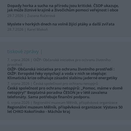
Dopady horka a sucha na přírodu jsou kritické. ČSOP ukazuje,
jak může žíznivé krajině a živočichům pomoci veřejnost i obce
29.7.2026 | Zuzana Kučerová
Myslete v horkých dnech na volně žijící ptáky a další zvířata
28.7.2026 | Karel Makoň
tiskové zprávy
7. srpna 2026 |
OIŽP- Občanská iniciativa pro ochranu životního
prostředí
OIŽP- Občanská iniciativa pro ochranu životního prostředí :
OIŽP: Evropské řeky vysychají a voda v nich se otepluje:
Klimatická krize odhaluje zásadní slabinu jaderné energetiky
7. srpna 2026 |
Česká společnost pro ochranu netopýrů
Česká společnost pro ochranu netopýrů: „Pomoc, máme v domě
netopýry!“ Bezplatná poradna ČESON je v létě zavalena
telefonáty. Sama potřebuje finanční podporu.
6. srpna 2026 |
Regionální muzeum Mělník, příspěvková organizace
Regionální muzeum Mělník, příspěvková organizace: Výstava 50
let CHKO Kokořínsko - Máchův kraj