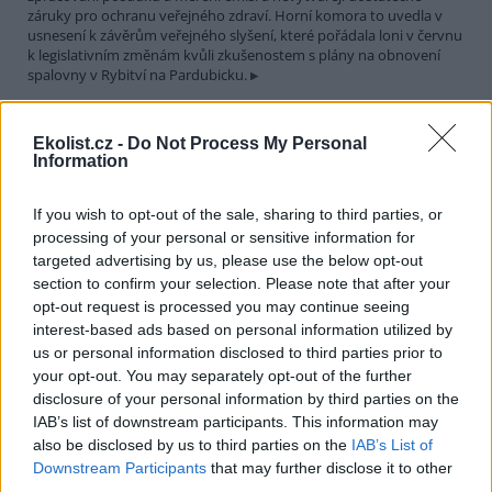
záruky pro ochranu veřejného zdraví. Horní komora to uvedla v
usnesení k závěrům veřejného slyšení, které pořádala loni v červnu
k legislativním změnám kvůli zkušenostem s plány na obnovení
spalovny v Rybitví na Pardubicku.
V národním parku v Keni uhynulo až 15 slonů, úřady
Ekolist.cz -
Do Not Process My Personal
zkoumají příčinu
Information
29.7.2026 19:07 (
ČTK
)
Úřady v Keni vyšetřují úmrtí až
If you wish to opt-out of the sale, sharing to third parties, or
15 slonů, k němuž došlo v
processing of your personal or sensitive information for
uplynulém měsíci v národním
targeted advertising by us, please use the below opt-out
parku Amboseli. V minulosti se
v této východoafrické zemi
section to confirm your selection. Please note that after your
opakovaně objevily případy otrav slonů, které souvisely s
opt-out request is processed you may continue seeing
pytláctvím, uvedla agentura AP.
interest-based ads based on personal information utilized by
us or personal information disclosed to third parties prior to
your opt-out. You may separately opt-out of the further
Soud v Plzni dal pokutu a zákaz funkcí za legalizaci
disclosure of your personal information by third parties on the
cesty u Klínovce
IAB’s list of downstream participants. This information may
29.7.2026 15:51 (
ČTK
)
also be disclosed by us to third parties on the
IAB’s List of
Pokutu 73 000 korun a zákaz
výkonu funkcí spojených s
Downstream Participants
that may further disclose it to other
řídící, organizační a
third parties.