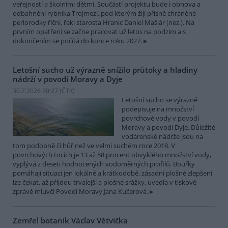
veřejností a školními dětmi. Součástí projektu bude i obnova a
odbahnění rybníka Trojmezí, pod kterým žijí přísně chráněné
perlorodky říční, řekl starosta Hranic Daniel Mašlár (nez.). Na
prvním opatření se začne pracovat už letos na podzim a s
dokončením se počítá do konce roku 2027.
Letošní sucho už výrazně snížilo průtoky a hladiny
nádrží v povodí Moravy a Dyje
30.7.2026 20:27 (
ČTK
)
Letošní sucho se výrazně
podepisuje na množství
povrchové vody v povodí
Moravy a povodí Dyje. Důležité
vodárenské nádrže jsou na
tom podobně či hůř než ve velmi suchém roce 2018. V
povrchových tocích je 13 až 58 procent obvyklého množství vody,
vyplývá z deseti hodnocených vodoměrných profilů. Bouřky
pomáhají situaci jen lokálně a krátkodobě, zásadní plošné zlepšení
lze čekat, až přijdou trvalejší a plošné srážky, uvedla v tiskové
zprávě mluvčí Povodí Moravy Jana Kučerová.
Zemřel botanik Václav Větvička