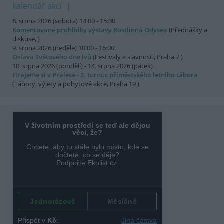
kalendář akcí
8. srpna 2026 (sobota) 14:00 - 15:00
Komentované prohlídky výstavy Rostlinná Odysea
(Přednášky a
diskuse, )
9. srpna 2026 (neděle) 10:00 - 16:00
Oslava Světového dne lvů
(Festivaly a slavnosti, Praha 7 )
10. srpna 2026 (pondělí) - 14. srpna 2026 (pátek)
Hrajeme si v Pralese - 2. turnus příměstského letního tábora
(Tábory, výlety a pobytové akce, Praha 19 )