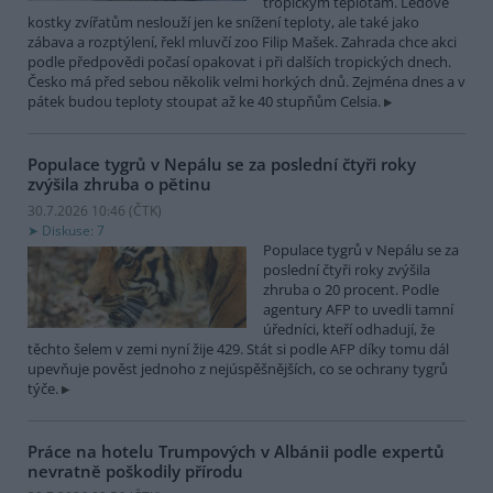
tropickým teplotám. Ledové
kostky zvířatům neslouží jen ke snížení teploty, ale také jako
zábava a rozptýlení, řekl mluvčí zoo Filip Mašek. Zahrada chce akci
podle předpovědi počasí opakovat i při dalších tropických dnech.
Česko má před sebou několik velmi horkých dnů. Zejména dnes a v
pátek budou teploty stoupat až ke 40 stupňům Celsia.
Populace tygrů v Nepálu se za poslední čtyři roky
zvýšila zhruba o pětinu
30.7.2026 10:46 (
ČTK
)
Diskuse: 7
Populace tygrů v Nepálu se za
poslední čtyři roky zvýšila
zhruba o 20 procent. Podle
agentury AFP to uvedli tamní
úředníci, kteří odhadují, že
těchto šelem v zemi nyní žije 429. Stát si podle AFP díky tomu dál
upevňuje pověst jednoho z nejúspěšnějších, co se ochrany tygrů
týče.
Práce na hotelu Trumpových v Albánii podle expertů
nevratně poškodily přírodu