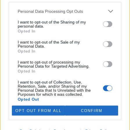
rozhodovací pravomocí ve
veřejné správě na jeden rok
Personal Data Processing Opt Outs
vyměřil v odvolacím řízení Krajský soud v Plzni vedoucí stavebního
úřadu v Jáchymově na Karlovarsku Anně Punčochářové. Napsal to
I want to opt-out of the Sharing of my
server
Novinky
, podle nějž úřednice vydala před šesti lety v
personal data.
rozporu se stavebním zákonem několik rozhodnutí ve snaze
Opted In
legalizovat načerno budovanou lesní cestu klíčovou pro propojení
soukromých skiareálů Klínovec a Neklid v Krušných horách.
I want to opt-out of the Sale of my
Personal Data.
Opted In
V Austrálii se mezi volně žijícími ptáky šíří virus ptačí
chřipky H5N1
I want to opt-out of processing my
Personal Data for Targeted Advertising.
29.7.2026 15:08 (
ČTK
)
Opted In
Mezi volně žijícími ptáky v
Austrálii se začal šířit vysoce
I want to opt-out of Collection, Use,
nakažlivý virus ptačí chřipky
Retention, Sale, and/or Sharing of my
H5N1. Podle agentury AFP to
Personal Data that Is Unrelated with the
Purposes for which it was collected.
dnes oznámila hlavní státní
Opted Out
veterinářka Beth Cooksonová. Podle ní jde o očekávaný, ale
znepokojivý vývoj, který může vést k rozsáhlejšímu šíření nákazy
OPT OUT FROM ALL
CONFIRM
mezi divokými zvířaty. Australská ministryně zemědělství Julie
Collinsová uvedla, že zatím nejsou důkazy o hromadném úhynu
ptáků ani o zasažení drůbežářského průmyslu. Riziko pro lidské
zdraví podle ní zůstává nízké.