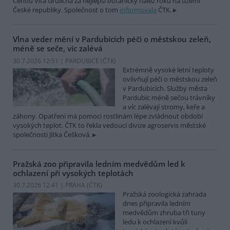
Cenou Víta Grulicha za nejlepší botanický nález roku na území
České republiky. Společnost o tom
informovala
ČTK.
Vlna veder mění v Pardubicích péči o městskou zeleň,
méně se seče, víc zalévá
30.7.2026 12:51 | PARDUBICE (
ČTK
)
Extrémně vysoké letní teploty
ovlivňují péči o městskou zeleň
v Pardubicích. Služby města
Pardubic méně sečou trávníky
a víc zalévají stromy, keře a
záhony. Opatření má pomoci rostlinám lépe zvládnout období
vysokých teplot. ČTK to řekla vedoucí divize agroservis městské
společnosti Jitka Češková.
Pražská zoo připravila ledním medvědům led k
ochlazení při vysokých teplotách
30.7.2026 12:41 | PRAHA (
ČTK
)
Pražská zoologická zahrada
dnes připravila ledním
medvědům zhruba tři tuny
ledu k ochlazení kvůli