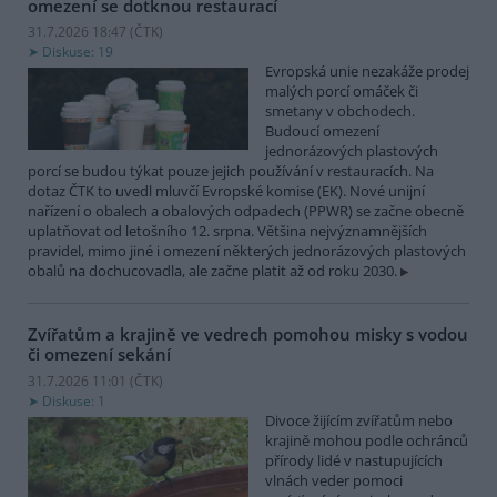
omezení se dotknou restaurací
31.7.2026 18:47 (
ČTK
)
Diskuse: 19
Evropská unie nezakáže prodej
malých porcí omáček či
smetany v obchodech.
Budoucí omezení
jednorázových plastových
porcí se budou týkat pouze jejich používání v restauracích. Na
dotaz ČTK to uvedl mluvčí Evropské komise (EK). Nové unijní
nařízení o obalech a obalových odpadech (PPWR) se začne obecně
uplatňovat od letošního 12. srpna. Většina nejvýznamnějších
pravidel, mimo jiné i omezení některých jednorázových plastových
obalů na dochucovadla, ale začne platit až od roku 2030.
Zvířatům a krajině ve vedrech pomohou misky s vodou
či omezení sekání
31.7.2026 11:01 (
ČTK
)
Diskuse: 1
Divoce žijícím zvířatům nebo
krajině mohou podle ochránců
přírody lidé v nastupujících
vlnách veder pomoci