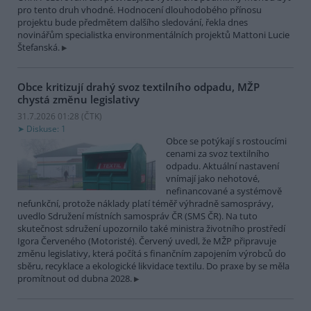
pro tento druh vhodné. Hodnocení dlouhodobého přínosu
projektu bude předmětem dalšího sledování, řekla dnes
novinářům specialistka environmentálních projektů Mattoni Lucie
Štefanská.
Obce kritizují drahý svoz textilního odpadu, MŽP
chystá změnu legislativy
31.7.2026 01:28 (
ČTK
)
Diskuse: 1
Obce se potýkají s rostoucími
cenami za svoz textilního
odpadu. Aktuální nastavení
vnímají jako nehotové,
nefinancované a systémově
nefunkční, protože náklady platí téměř výhradně samosprávy,
uvedlo Sdružení místních samospráv ČR (SMS ČR). Na tuto
skutečnost sdružení upozornilo také ministra životního prostředí
Igora Červeného (Motoristé). Červený uvedl, že MŽP připravuje
změnu legislativy, která počítá s finančním zapojením výrobců do
sběru, recyklace a ekologické likvidace textilu. Do praxe by se měla
promítnout od dubna 2028.