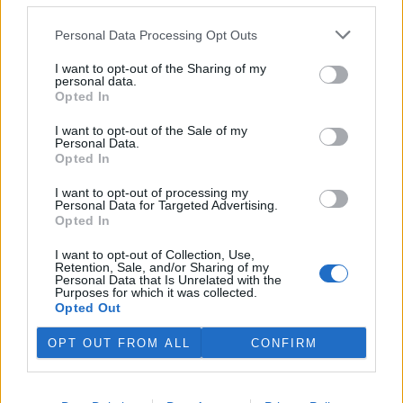
rozhodovací pravomocí ve
veřejné správě na jeden rok
Personal Data Processing Opt Outs
vyměřil v odvolacím řízení Krajský soud v Plzni vedoucí stavebního
úřadu v Jáchymově na Karlovarsku Anně Punčochářové. Napsal to
I want to opt-out of the Sharing of my
server
Novinky
, podle nějž úřednice vydala před šesti lety v
personal data.
rozporu se stavebním zákonem několik rozhodnutí ve snaze
Opted In
legalizovat načerno budovanou lesní cestu klíčovou pro propojení
soukromých skiareálů Klínovec a Neklid v Krušných horách.
I want to opt-out of the Sale of my
Personal Data.
Opted In
V Austrálii se mezi volně žijícími ptáky šíří virus ptačí
chřipky H5N1
I want to opt-out of processing my
Personal Data for Targeted Advertising.
29.7.2026 15:08 (
ČTK
)
Opted In
Mezi volně žijícími ptáky v
Austrálii se začal šířit vysoce
I want to opt-out of Collection, Use,
nakažlivý virus ptačí chřipky
Retention, Sale, and/or Sharing of my
H5N1. Podle agentury AFP to
Personal Data that Is Unrelated with the
Purposes for which it was collected.
dnes oznámila hlavní státní
Opted Out
veterinářka Beth Cooksonová. Podle ní jde o očekávaný, ale
znepokojivý vývoj, který může vést k rozsáhlejšímu šíření nákazy
OPT OUT FROM ALL
CONFIRM
mezi divokými zvířaty. Australská ministryně zemědělství Julie
Collinsová uvedla, že zatím nejsou důkazy o hromadném úhynu
ptáků ani o zasažení drůbežářského průmyslu. Riziko pro lidské
zdraví podle ní zůstává nízké.