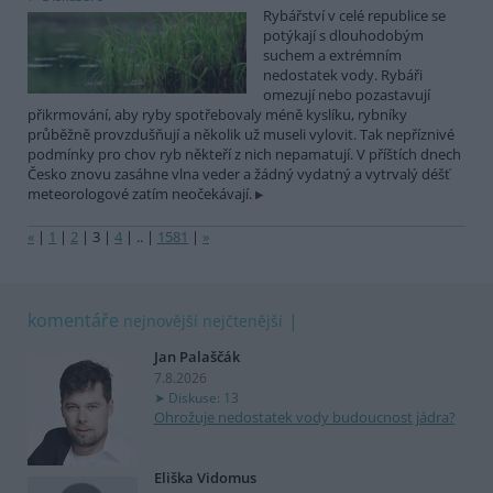
Rybářství v celé republice se
potýkají s dlouhodobým
suchem a extrémním
nedostatek vody. Rybáři
omezují nebo pozastavují
přikrmování, aby ryby spotřebovaly méně kyslíku, rybníky
průběžně provzdušňují a několik už museli vylovit. Tak nepříznivé
podmínky pro chov ryb někteří z nich nepamatují. V příštích dnech
Česko znovu zasáhne vlna veder a žádný vydatný a vytrvalý déšť
meteorologové zatím neočekávají.
«
|
1
|
2
|
3
|
4
|
..
|
1581
|
»
komentáře
nejnovější
nejčtenější
Jan Palaščák
7.8.2026
Diskuse: 13
Ohrožuje nedostatek vody budoucnost jádra?
Eliška Vidomus