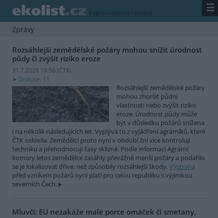
☰
/
zpravodajství
/
zprávy
Zprávy
Rozsáhlejší zemědělské požáry mohou snížit úrodnost
půdy či zvýšit riziko eroze
31.7.2026 18:56 (
ČTK
)
Diskuse: 11
Rozsáhlejší zemědělské požáry
mohou zhoršit půdní
vlastnosti nebo zvýšit riziko
eroze. Úrodnost půdy může
být v důsledku požárů snížena
i na několik následujících let. Vyplývá to z vyjádření agrárníků, které
ČTK oslovila. Zemědělci proto nyní v období žní více kontrolují
techniku a přehodnocují časy sklizně. Podle informací Agrární
komory letos zemědělce zasáhly převážně menší požáry a podařilo
se je lokalizovat dříve, než způsobily rozsáhlejší škody.
Výstraha
před vznikem požárů nyní platí pro celou republiku s výjimkou
severních Čech.
Mluvčí: EU nezakáže malé porce omáček či smetany,