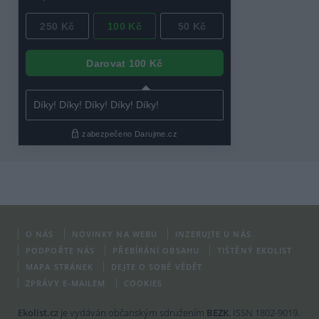
O NÁS
NOVINKY NA WEBU
INZERUJTE U NÁS
PODPOŘTE NÁS
PŘEBÍRÁNÍ OBSAHU
TIŠTĚNÝ EKOLIST
MAPA STRÁNEK
DEJTE O SOBĚ VĚDĚT
ZPRÁVY E-MAILEM
COOKIES
Ekolist.cz
je vydáván občanským sdružením
BEZK
. ISSN 1802-9019.