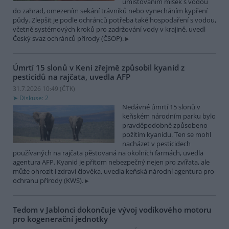
umísťováním misek s vodou
do zahrad, omezením sekání trávníků nebo vynecháním kypření
půdy. Zlepšit je podle ochránců potřeba také hospodaření s vodou,
včetně systémových kroků pro zadržování vody v krajině, uvedl
Český svaz ochránců přírody (ČSOP).
Úmrtí 15 slonů v Keni zřejmě způsobil kyanid z
pesticidů na rajčata, uvedla AFP
31.7.2026 10:49 (
ČTK
)
Diskuse: 2
Nedávné úmrtí 15 slonů v
keňském národním parku bylo
pravděpodobně způsobeno
požitím kyanidu. Ten se mohl
nacházet v pesticidech
používaných na rajčata pěstovaná na okolních farmách, uvedla
agentura AFP. Kyanid je přitom nebezpečný nejen pro zvířata, ale
může ohrozit i zdraví člověka, uvedla keňská národní agentura pro
ochranu přírody (KWS).
Tedom v Jablonci dokončuje vývoj vodíkového motoru
pro kogenerační jednotky