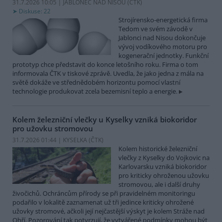
31.7.2026 10:05 | JABLONEC NAD NISOU (
ČTK
)
Diskuse: 22
Strojírensko-energetická firma
Tedom ve svém závodě v
Jablonci nad Nisou dokončuje
vývoj vodíkového motoru pro
kogenerační jednotky. Funkční
prototyp chce představit do konce letošního roku. Firma o tom
informovala ČTK v tiskové zprávě. Uvedla, že jako jedna z mála na
světě dokáže ve střednědobém horizontu pomocí vlastní
technologie produkovat zcela bezemisní teplo a energie.
Kolem železniční vlečky u Kyselky vzniká biokoridor
pro užovku stromovou
31.7.2026 01:44 | KYSELKA (
ČTK
)
Kolem historické železniční
vlečky z Kyselky do Vojkovic na
Karlovarsku vzniká biokoridor
pro kriticky ohroženou užovku
stromovou, ale i další druhy
živočichů. Ochráncům přírody se při pravidelném monitoringu
podařilo v lokalitě zaznamenat už tři jedince kriticky ohrožené
užovky stromové, ačkoli její nejčastější výskyt je kolem Stráže nad
Ohří. Pozorování tak potvrzují, že vytvářené podmínky mohou být