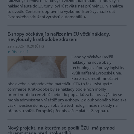
takzvaných lehkých užitkových vozidel, kam spadají dodávky a
nákladní auta do 3,5 tuny, byl růst větší než průměr EU. V analýze
to uvedlo Centrum dopravního výzkumu, které vychází z dat
Evropského sdružení výrobců automobilů.
E-shopy očekávají s nařízením EU větší náklady,
nevyloučily krátkodobé zdražení
29.7.2026 10:20 (
ČTK
)
Diskuse: 4
E-shopy očekávají vyšší
náklady na nové obaly,
technologie a úpravy logistiky
kvůli nařízení Evropské unie,
které má omezit množství
obalového a odpadového materiálu. ČTK to řekli zástupci e-
commerce. Krátkodobě by se náklady podle nich mohly
promítnout do cen zboží nebo do poplatků za balné, zvýšit by se
mohla administrativní zátěž pro e-shopy. Z dlouhodobého hlediska
však investice do nových obalů a technologií může náklady na
přepravu snížit. Evropský předpis začne platit 12. srpna.
Nový projekt, na kterém se podílí ČZU, má pomoci
chránit stáda před útoky vlků