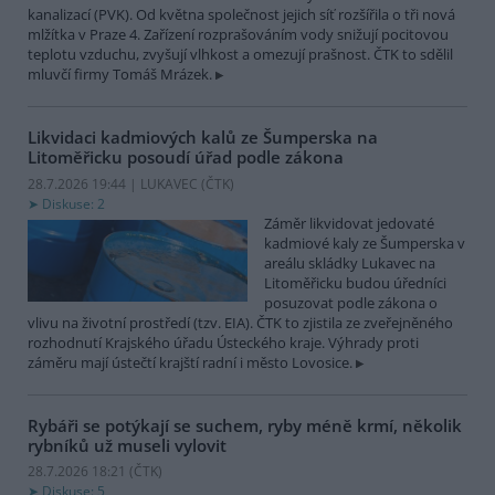
kanalizací (PVK). Od května společnost jejich síť rozšířila o tři nová
mlžítka v Praze 4. Zařízení rozprašováním vody snižují pocitovou
teplotu vzduchu, zvyšují vlhkost a omezují prašnost. ČTK to sdělil
mluvčí firmy Tomáš Mrázek.
Likvidaci kadmiových kalů ze Šumperska na
Litoměřicku posoudí úřad podle zákona
28.7.2026 19:44 | LUKAVEC (
ČTK
)
Diskuse: 2
Záměr likvidovat jedovaté
kadmiové kaly ze Šumperska v
areálu skládky Lukavec na
Litoměřicku budou úředníci
posuzovat podle zákona o
vlivu na životní prostředí (tzv. EIA). ČTK to zjistila ze zveřejněného
rozhodnutí Krajského úřadu Ústeckého kraje. Výhrady proti
záměru mají ústečtí krajští radní i město Lovosice.
Rybáři se potýkají se suchem, ryby méně krmí, několik
rybníků už museli vylovit
28.7.2026 18:21 (
ČTK
)
Diskuse: 5