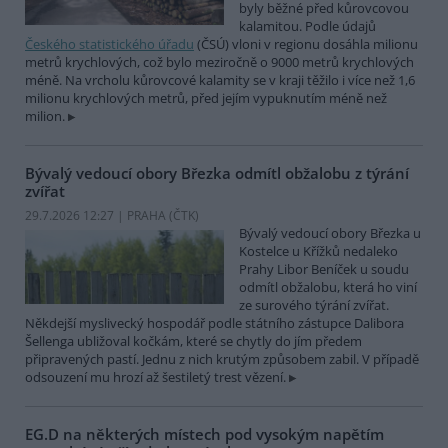
byly běžné před kůrovcovou
kalamitou. Podle údajů
Českého statistického úřadu
(ČSÚ) vloni v regionu dosáhla milionu
metrů krychlových, což bylo meziročně o 9000 metrů krychlových
méně. Na vrcholu kůrovcové kalamity se v kraji těžilo i více než 1,6
milionu krychlových metrů, před jejím vypuknutím méně než
milion.
Bývalý vedoucí obory Březka odmítl obžalobu z týrání
zvířat
29.7.2026 12:27 | PRAHA (
ČTK
)
Bývalý vedoucí obory Březka u
Kostelce u Křížků nedaleko
Prahy Libor Beníček u soudu
odmítl obžalobu, která ho viní
ze surového týrání zvířat.
Někdejší myslivecký hospodář podle státního zástupce Dalibora
Šellenga ubližoval kočkám, které se chytly do jím předem
připravených pastí. Jednu z nich krutým způsobem zabil. V případě
odsouzení mu hrozí až šestiletý trest vězení.
EG.D na některých místech pod vysokým napětím