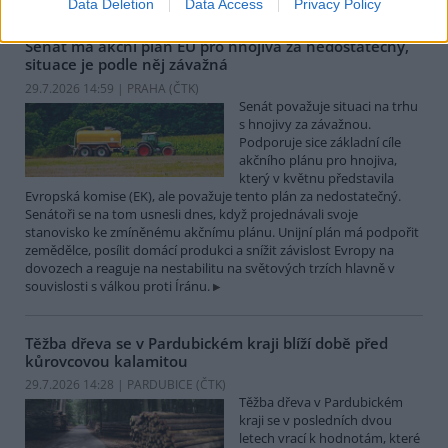
Data Deletion
Data Access
Privacy Policy
Senát má akční plán EU pro hnojiva za nedostatečný,
situace je podle něj závažná
29.7.2026 14:59 | PRAHA (
ČTK
)
Senát považuje situaci na trhu
s hnojivy za závažnou.
Podporuje sice základní cíle
akčního plánu pro hnojiva,
který v květnu představila
Evropská komise (EK), ale považuje tento plán za nedostatečný.
Senátoři se na tom usnesli dnes, když projednávali svoje
stanovisko ke zmíněnému akčnímu plánu. Unijní plán má podpořit
zemědělce, posílit domácí produkci a snížit závislost Evropy na
dovozech a reaguje na nestabilitu na světových trzích hlavně v
souvislosti s válkou proti Íránu.
Těžba dřeva se v Pardubickém kraji blíží době před
kůrovcovou kalamitou
29.7.2026 14:28 | PARDUBICE (
ČTK
)
Těžba dřeva v Pardubickém
kraji se v posledních dvou
letech vrací k hodnotám, které