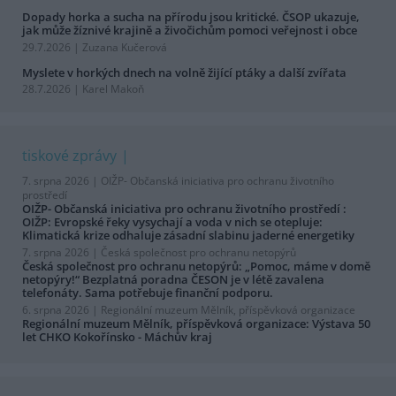
Dopady horka a sucha na přírodu jsou kritické. ČSOP ukazuje,
jak může žíznivé krajině a živočichům pomoci veřejnost i obce
29.7.2026 | Zuzana Kučerová
Myslete v horkých dnech na volně žijící ptáky a další zvířata
28.7.2026 | Karel Makoň
tiskové zprávy
7. srpna 2026 |
OIŽP- Občanská iniciativa pro ochranu životního
prostředí
OIŽP- Občanská iniciativa pro ochranu životního prostředí :
OIŽP: Evropské řeky vysychají a voda v nich se otepluje:
Klimatická krize odhaluje zásadní slabinu jaderné energetiky
7. srpna 2026 |
Česká společnost pro ochranu netopýrů
Česká společnost pro ochranu netopýrů: „Pomoc, máme v domě
netopýry!“ Bezplatná poradna ČESON je v létě zavalena
telefonáty. Sama potřebuje finanční podporu.
6. srpna 2026 |
Regionální muzeum Mělník, příspěvková organizace
Regionální muzeum Mělník, příspěvková organizace: Výstava 50
let CHKO Kokořínsko - Máchův kraj