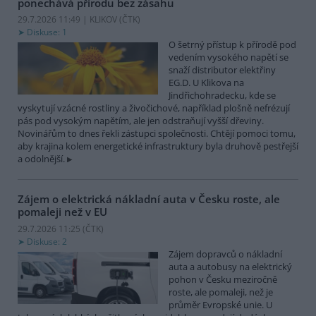
ponechává přírodu bez zásahu
29.7.2026 11:49 | KLIKOV (
ČTK
)
Diskuse: 1
O šetrný přístup k přírodě pod
vedením vysokého napětí se
snaží distributor elektřiny
EG.D. U Klikova na
Jindřichohradecku, kde se
vyskytují vzácné rostliny a živočichové, například plošně nefrézují
pás pod vysokým napětím, ale jen odstraňují vyšší dřeviny.
Novinářům to dnes řekli zástupci společnosti. Chtějí pomoci tomu,
aby krajina kolem energetické infrastruktury byla druhově pestřejší
a odolnější.
Zájem o elektrická nákladní auta v Česku roste, ale
pomaleji než v EU
29.7.2026 11:25 (
ČTK
)
Diskuse: 2
Zájem dopravců o nákladní
auta a autobusy na elektrický
pohon v Česku meziročně
roste, ale pomaleji, než je
průměr Evropské unie. U