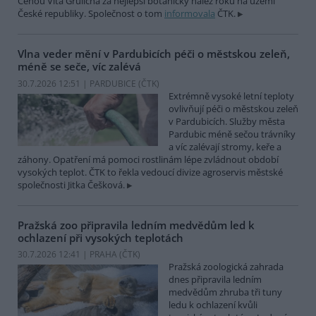
Cenou Víta Grulicha za nejlepší botanický nález roku na území
České republiky. Společnost o tom
informovala
ČTK.
Vlna veder mění v Pardubicích péči o městskou zeleň,
méně se seče, víc zalévá
30.7.2026 12:51 | PARDUBICE (
ČTK
)
Extrémně vysoké letní teploty
ovlivňují péči o městskou zeleň
v Pardubicích. Služby města
Pardubic méně sečou trávníky
a víc zalévají stromy, keře a
záhony. Opatření má pomoci rostlinám lépe zvládnout období
vysokých teplot. ČTK to řekla vedoucí divize agroservis městské
společnosti Jitka Češková.
Pražská zoo připravila ledním medvědům led k
ochlazení při vysokých teplotách
30.7.2026 12:41 | PRAHA (
ČTK
)
Pražská zoologická zahrada
dnes připravila ledním
medvědům zhruba tři tuny
ledu k ochlazení kvůli