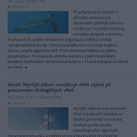
30.7.2026 09:56 (
ČTK
)
Diskuse: 2
Při přípravných pracích v
přírodní rezervaci na
albánském pobřeží, kde má
vzniknout rozsáhlý hotelový
komplex spojený s rodinou
Trumpových, podle nevládních organizací a vědců vznikly
nenapravitelné škody. Výstavba podle nich ohrožuje krajinu i
faunu, uvedla agentura AFP. Proti developerskému projektu
spojenému s Trumpovou dcerou Ivankou a jejím manželem
Jaredem Kushnerem se od konce května v Tiraně konají pravidelné
protesty.
Senát: Nynější zákon umožňuje střet zájmů při
posuzování ekologických vlivů
30.7.2026 01:17 | PRAHA (
ČTK
)
Diskuse: 1
Nynější zákony o posuzování
vlivů stavebních záměrů na
životní prostředí a ochraně
ovzduší podle Senátu
umožňují střet zájmů při
zpracování posudků a měření emisí a nevytvářejí dostatečné