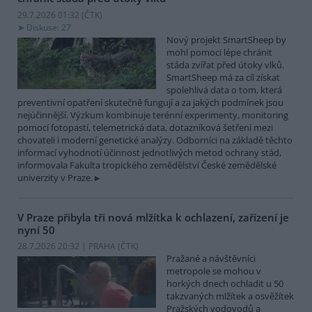
29.7.2026 01:32 (
ČTK
)
Diskuse: 27
Nový projekt SmartSheep by
mohl pomoci lépe chránit
stáda zvířat před útoky vlků.
SmartSheep má za cíl získat
spolehlivá data o tom, která
preventivní opatření skutečně fungují a za jakých podmínek jsou
nejúčinnější. Výzkum kombinuje terénní experimenty, monitoring
pomocí fotopastí, telemetrická data, dotazníková šetření mezi
chovateli i moderní genetické analýzy. Odborníci na základě těchto
informací vyhodnotí účinnost jednotlivých metod ochrany stád,
informovala Fakulta tropického zemědělství České zemědělské
univerzity v Praze.
V Praze přibyla tři nová mlžítka k ochlazení, zařízení je
nyní 50
28.7.2026 20:32 | PRAHA (
ČTK
)
Pražané a návštěvníci
metropole se mohou v
horkých dnech ochladit u 50
takzvaných mlžítek a osvěžítek
Pražských vodovodů a