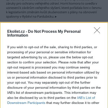
záruky pro ochranu veřejného zdraví. Horní komora to uvedla v
usnesení k závěrům veřejného slyšení, které pořádala loni v červnu
k legislativním změnám kvůli zkušenostem s plány na obnovení
spalovny v Rybitví na Pardubicku.
V národním parku v Keni uhynulo až 15 slonů, úřady
Ekolist.cz -
Do Not Process My Personal
zkoumají příčinu
Information
29.7.2026 19:07 (
ČTK
)
Úřady v Keni vyšetřují úmrtí až
If you wish to opt-out of the sale, sharing to third parties, or
15 slonů, k němuž došlo v
processing of your personal or sensitive information for
uplynulém měsíci v národním
targeted advertising by us, please use the below opt-out
parku Amboseli. V minulosti se
v této východoafrické zemi
section to confirm your selection. Please note that after your
opakovaně objevily případy otrav slonů, které souvisely s
opt-out request is processed you may continue seeing
pytláctvím, uvedla agentura AP.
interest-based ads based on personal information utilized by
us or personal information disclosed to third parties prior to
your opt-out. You may separately opt-out of the further
Soud v Plzni dal pokutu a zákaz funkcí za legalizaci
disclosure of your personal information by third parties on the
cesty u Klínovce
IAB’s list of downstream participants. This information may
29.7.2026 15:51 (
ČTK
)
also be disclosed by us to third parties on the
IAB’s List of
Pokutu 73 000 korun a zákaz
výkonu funkcí spojených s
Downstream Participants
that may further disclose it to other
řídící, organizační a
third parties.