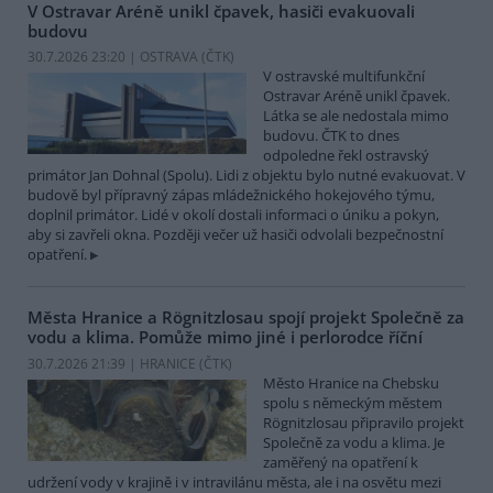
V Ostravar Aréně unikl čpavek, hasiči evakuovali
budovu
30.7.2026 23:20 | OSTRAVA (
ČTK
)
V ostravské multifunkční
Ostravar Aréně unikl čpavek.
Látka se ale nedostala mimo
budovu. ČTK to dnes
odpoledne řekl ostravský
primátor Jan Dohnal (Spolu). Lidi z objektu bylo nutné evakuovat. V
budově byl přípravný zápas mládežnického hokejového týmu,
doplnil primátor. Lidé v okolí dostali informaci o úniku a pokyn,
aby si zavřeli okna. Později večer už hasiči odvolali bezpečnostní
opatření.
Města Hranice a Rögnitzlosau spojí projekt Společně za
vodu a klima. Pomůže mimo jiné i perlorodce říční
30.7.2026 21:39 | HRANICE (
ČTK
)
Město Hranice na Chebsku
spolu s německým městem
Rögnitzlosau připravilo projekt
Společně za vodu a klima. Je
zaměřený na opatření k
udržení vody v krajině i v intravilánu města, ale i na osvětu mezi