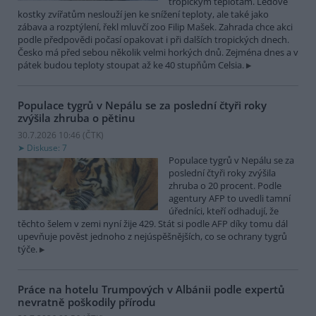
tropickým teplotám. Ledové
kostky zvířatům neslouží jen ke snížení teploty, ale také jako
zábava a rozptýlení, řekl mluvčí zoo Filip Mašek. Zahrada chce akci
podle předpovědi počasí opakovat i při dalších tropických dnech.
Česko má před sebou několik velmi horkých dnů. Zejména dnes a v
pátek budou teploty stoupat až ke 40 stupňům Celsia.
Populace tygrů v Nepálu se za poslední čtyři roky
zvýšila zhruba o pětinu
30.7.2026 10:46 (
ČTK
)
Diskuse: 7
Populace tygrů v Nepálu se za
poslední čtyři roky zvýšila
zhruba o 20 procent. Podle
agentury AFP to uvedli tamní
úředníci, kteří odhadují, že
těchto šelem v zemi nyní žije 429. Stát si podle AFP díky tomu dál
upevňuje pověst jednoho z nejúspěšnějších, co se ochrany tygrů
týče.
Práce na hotelu Trumpových v Albánii podle expertů
nevratně poškodily přírodu