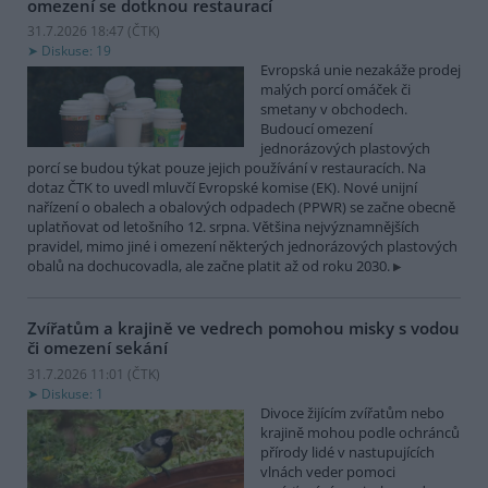
omezení se dotknou restaurací
31.7.2026 18:47 (
ČTK
)
Diskuse: 19
Evropská unie nezakáže prodej
malých porcí omáček či
smetany v obchodech.
Budoucí omezení
jednorázových plastových
porcí se budou týkat pouze jejich používání v restauracích. Na
dotaz ČTK to uvedl mluvčí Evropské komise (EK). Nové unijní
nařízení o obalech a obalových odpadech (PPWR) se začne obecně
uplatňovat od letošního 12. srpna. Většina nejvýznamnějších
pravidel, mimo jiné i omezení některých jednorázových plastových
obalů na dochucovadla, ale začne platit až od roku 2030.
Zvířatům a krajině ve vedrech pomohou misky s vodou
či omezení sekání
31.7.2026 11:01 (
ČTK
)
Diskuse: 1
Divoce žijícím zvířatům nebo
krajině mohou podle ochránců
přírody lidé v nastupujících
vlnách veder pomoci