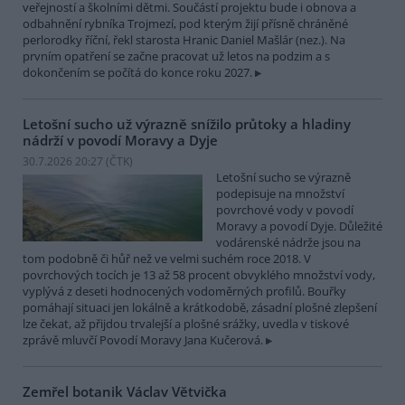
veřejností a školními dětmi. Součástí projektu bude i obnova a
odbahnění rybníka Trojmezí, pod kterým žijí přísně chráněné
perlorodky říční, řekl starosta Hranic Daniel Mašlár (nez.). Na
prvním opatření se začne pracovat už letos na podzim a s
dokončením se počítá do konce roku 2027.
Letošní sucho už výrazně snížilo průtoky a hladiny
nádrží v povodí Moravy a Dyje
30.7.2026 20:27 (
ČTK
)
Letošní sucho se výrazně
podepisuje na množství
povrchové vody v povodí
Moravy a povodí Dyje. Důležité
vodárenské nádrže jsou na
tom podobně či hůř než ve velmi suchém roce 2018. V
povrchových tocích je 13 až 58 procent obvyklého množství vody,
vyplývá z deseti hodnocených vodoměrných profilů. Bouřky
pomáhají situaci jen lokálně a krátkodobě, zásadní plošné zlepšení
lze čekat, až přijdou trvalejší a plošné srážky, uvedla v tiskové
zprávě mluvčí Povodí Moravy Jana Kučerová.
Zemřel botanik Václav Větvička