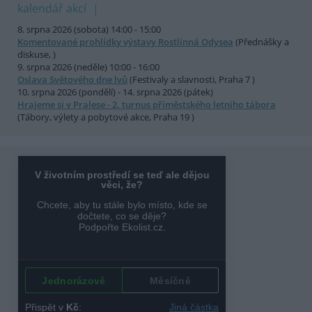
kalendář akcí
8. srpna 2026 (sobota) 14:00 - 15:00
Komentované prohlídky výstavy Rostlinná Odysea
(Přednášky a
diskuse, )
9. srpna 2026 (neděle) 10:00 - 16:00
Oslava Světového dne lvů
(Festivaly a slavnosti, Praha 7 )
10. srpna 2026 (pondělí) - 14. srpna 2026 (pátek)
Hrajeme si v Pralese - 2. turnus příměstského letního tábora
(Tábory, výlety a pobytové akce, Praha 19 )