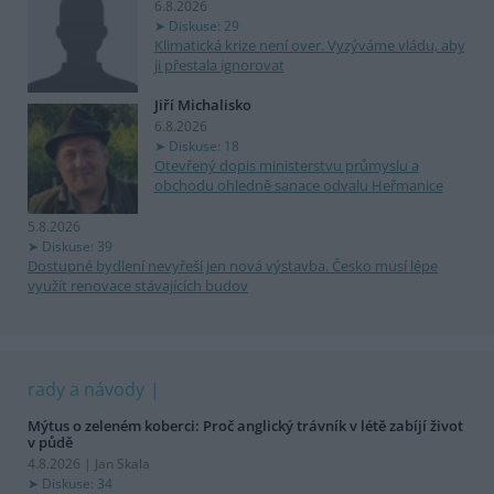
6.8.2026
Diskuse: 29
Klimatická krize není over. Vyzýváme vládu, aby
ji přestala ignorovat
Jiří Michalisko
6.8.2026
Diskuse: 18
Otevřený dopis ministerstvu průmyslu a
obchodu ohledně sanace odvalu Heřmanice
5.8.2026
Diskuse: 39
Dostupné bydlení nevyřeší jen nová výstavba. Česko musí lépe
využít renovace stávajících budov
rady a návody
Mýtus o zeleném koberci: Proč anglický trávník v létě zabíjí život
v půdě
4.8.2026 | Jan Skala
Diskuse: 34