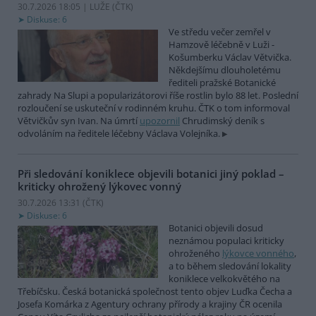
30.7.2026 18:05 | LUŽE (
ČTK
)
Diskuse: 6
Ve středu večer zemřel v
Hamzově léčebně v Luži -
Košumberku Václav Větvička.
Někdejšímu dlouholetému
řediteli pražské Botanické
zahrady Na Slupi a popularizátorovi říše rostlin bylo 88 let. Poslední
rozloučení se uskuteční v rodinném kruhu. ČTK o tom informoval
Větvičkův syn Ivan. Na úmrtí
upozornil
Chrudimský deník s
odvoláním na ředitele léčebny Václava Volejníka.
Při sledování koniklece objevili botanici jiný poklad –
kriticky ohrožený lýkovec vonný
30.7.2026 13:31 (
ČTK
)
Diskuse: 6
Botanici objevili dosud
neznámou populaci kriticky
ohroženého
lýkovce vonného
,
a to během sledování lokality
koniklece velkokvětého na
Třebíčsku. Česká botanická společnost tento objev Luďka Čecha a
Josefa Komárka z Agentury ochrany přírody a krajiny ČR ocenila