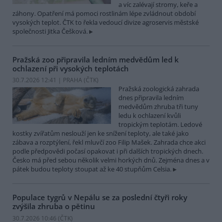
a víc zalévají stromy, keře a
záhony. Opatření má pomoci rostlinám lépe zvládnout období
vysokých teplot. ČTK to řekla vedoucí divize agroservis městské
společnosti Jitka Češková.
Pražská zoo připravila ledním medvědům led k
ochlazení při vysokých teplotách
30.7.2026 12:41 | PRAHA (
ČTK
)
Pražská zoologická zahrada
dnes připravila ledním
medvědům zhruba tři tuny
ledu k ochlazení kvůli
tropickým teplotám. Ledové
kostky zvířatům neslouží jen ke snížení teploty, ale také jako
zábava a rozptýlení, řekl mluvčí zoo Filip Mašek. Zahrada chce akci
podle předpovědi počasí opakovat i při dalších tropických dnech.
Česko má před sebou několik velmi horkých dnů. Zejména dnes a v
pátek budou teploty stoupat až ke 40 stupňům Celsia.
Populace tygrů v Nepálu se za poslední čtyři roky
zvýšila zhruba o pětinu
30.7.2026 10:46 (
ČTK
)