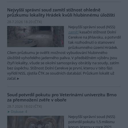
Nejvyšší správní soud zamítl stížnost ohledně
průzkumu lokality Hrádek kvůli hlubinnému úložišti
28.7.2026 18:20 (
ČTK
)
Nejvyšší správní soud (NSS)
zamítl
kasační stížnost Dolní
Cerekve na Jihlavsku, a potvrdil
tak rozhodnutí o stanovení
průzkumného území Hrádek.
Cílem průzkumu je ověřit možnost vybudování hlubinného
úložiště vyhořelého jaderného paliva. V předběžném výběru jsou
čtyři lokality, všude se okolní samosprávy obrátily na soudy, zatím
bez úspěchu. Stížnost Dolní Cerekve je první, kterou v této fázi
vyřídil NSS, zjistila ČTK ze soudních databází. Průzkum lokalit už
začal.
Soud potvrdil pokutu pro Veterinární univerzitu Brno
za přemnožení zvěře v oboře
28.7.2026 18:02 (
ČTK
)
Diskuse: 4
Nejvyšší správní soud (NSS)
potvrdil pokutu 1,5 milionu
korun, kterou v roce 2021