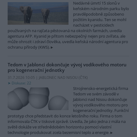
Nedávné úmrtí 15 slonů v
keňském národním parku bylo
pravděpodobně způsobeno
požitím kyanidu. Ten se mohl
nacházet v pesticidech
používaných na rajčata pěstovaná na okolních farmách, uvedla
agentura AFP. Kyanid je přitom nebezpečný nejen pro zvířata, ale
může ohrozit i zdraví člověka, uvedla keňská národní agentura pro
ochranu přírody (KWS).
Tedom v Jablonci dokončuje vývoj vodíkového motoru
pro kogenerační jednotky
31.7.2026 10:05 | JABLONEC NAD NISOU (
ČTK
)
Diskuse: 22
Strojírensko-energetická firma
Tedom ve svém závodě v
Jablonci nad Nisou dokončuje
vývoj vodíkového motoru pro
kogenerační jednotky. Funkční
prototyp chce představit do konce letošního roku. Firma o tom
informovala ČTK v tiskové zprávě. Uvedla, že jako jedna z mála na
světě dokáže ve střednědobém horizontu pomocí vlastní
technologie produkovat zcela bezemisní teplo a energie.