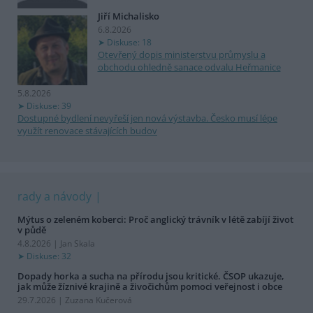
Jiří Michalisko
6.8.2026
Diskuse: 18
Otevřený dopis ministerstvu průmyslu a
obchodu ohledně sanace odvalu Heřmanice
5.8.2026
Diskuse: 39
Dostupné bydlení nevyřeší jen nová výstavba. Česko musí lépe
využít renovace stávajících budov
rady a návody
Mýtus o zeleném koberci: Proč anglický trávník v létě zabíjí život
v půdě
4.8.2026 | Jan Skala
Diskuse: 32
Dopady horka a sucha na přírodu jsou kritické. ČSOP ukazuje,
jak může žíznivé krajině a živočichům pomoci veřejnost i obce
29.7.2026 | Zuzana Kučerová