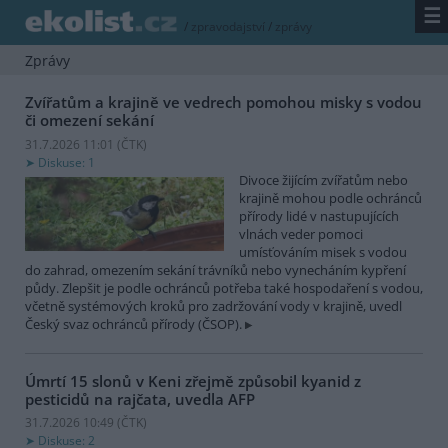
☰
/
zpravodajství
/
zprávy
Zprávy
Zvířatům a krajině ve vedrech pomohou misky s vodou
či omezení sekání
31.7.2026 11:01 (
ČTK
)
Diskuse: 1
Divoce žijícím zvířatům nebo
krajině mohou podle ochránců
přírody lidé v nastupujících
vlnách veder pomoci
umísťováním misek s vodou
do zahrad, omezením sekání trávníků nebo vynecháním kypření
půdy. Zlepšit je podle ochránců potřeba také hospodaření s vodou,
včetně systémových kroků pro zadržování vody v krajině, uvedl
Český svaz ochránců přírody (ČSOP).
Úmrtí 15 slonů v Keni zřejmě způsobil kyanid z
pesticidů na rajčata, uvedla AFP
31.7.2026 10:49 (
ČTK
)
Diskuse: 2