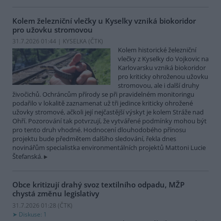
Kolem železniční vlečky u Kyselky vzniká biokoridor
pro užovku stromovou
31.7.2026 01:44 | KYSELKA (
ČTK
)
Kolem historické železniční
vlečky z Kyselky do Vojkovic na
Karlovarsku vzniká biokoridor
pro kriticky ohroženou užovku
stromovou, ale i další druhy
živočichů. Ochráncům přírody se při pravidelném monitoringu
podařilo v lokalitě zaznamenat už tři jedince kriticky ohrožené
užovky stromové, ačkoli její nejčastější výskyt je kolem Stráže nad
Ohří. Pozorování tak potvrzují, že vytvářené podmínky mohou být
pro tento druh vhodné. Hodnocení dlouhodobého přínosu
projektu bude předmětem dalšího sledování, řekla dnes
novinářům specialistka environmentálních projektů Mattoni Lucie
Štefanská.
Obce kritizují drahý svoz textilního odpadu, MŽP
chystá změnu legislativy
31.7.2026 01:28 (
ČTK
)
Diskuse: 1