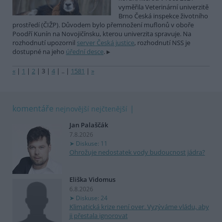
vyměřila Veterinární univerzitě
Brno Česká inspekce životního
prostředí (ČIŽP). Důvodem bylo přemnožení muflonů v oboře
Poodří Kunín na Novojičínsku, kterou univerzita spravuje. Na
rozhodnutí upozornil
server Česká justice
, rozhodnutí NSS je
dostupné na jeho
úřední desce
.
«
|
1
|
2
|
3
|
4
|
..
|
1581
|
»
komentáře
nejnovější
nejčtenější
Jan Palaščák
7.8.2026
Diskuse: 11
Ohrožuje nedostatek vody budoucnost jádra?
Eliška Vidomus
6.8.2026
Diskuse: 24
Klimatická krize není over. Vyzýváme vládu, aby
ji přestala ignorovat