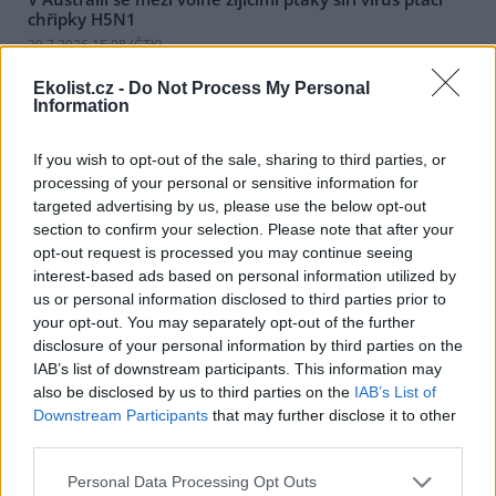
chřipky H5N1
29.7.2026 15:08 (
ČTK
)
Mezi volně žijícími ptáky v
Austrálii se začal šířit vysoce
Ekolist.cz -
Do Not Process My Personal
nakažlivý virus ptačí chřipky
Information
H5N1. Podle agentury AFP to
dnes oznámila hlavní státní
If you wish to opt-out of the sale, sharing to third parties, or
veterinářka Beth Cooksonová. Podle ní jde o očekávaný, ale
processing of your personal or sensitive information for
znepokojivý vývoj, který může vést k rozsáhlejšímu šíření nákazy
mezi divokými zvířaty. Australská ministryně zemědělství Julie
targeted advertising by us, please use the below opt-out
Collinsová uvedla, že zatím nejsou důkazy o hromadném úhynu
section to confirm your selection. Please note that after your
ptáků ani o zasažení drůbežářského průmyslu. Riziko pro lidské
opt-out request is processed you may continue seeing
zdraví podle ní zůstává nízké.
interest-based ads based on personal information utilized by
us or personal information disclosed to third parties prior to
your opt-out. You may separately opt-out of the further
Senát má akční plán EU pro hnojiva za nedostatečný,
situace je podle něj závažná
disclosure of your personal information by third parties on the
IAB’s list of downstream participants. This information may
29.7.2026 14:59 | PRAHA (
ČTK
)
also be disclosed by us to third parties on the
IAB’s List of
Senát považuje situaci na trhu
s hnojivy za závažnou.
Downstream Participants
that may further disclose it to other
Podporuje sice základní cíle
third parties.
akčního plánu pro hnojiva,
který v květnu představila
Personal Data Processing Opt Outs
Evropská komise (EK), ale považuje tento plán za nedostatečný.