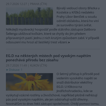
29.7.2026 12:27 | PRAHA (
ČTK
)
Bývalý vedoucí obory Březka u
Kostelce u Křížků nedaleko
Prahy Libor Beníček u soudu
odmítl obžalobu, která ho viní
ze surového týrání zvířat.
Někdejší myslivecký hospodář podle státního zástupce Dalibora
Šellenga ubližoval kočkám, které se chytly do jím předem
připravených pastí. Jednu z nich krutým způsobem zabil. V případě
odsouzení mu hrozí až šestiletý trest vězení.
EG.D na některých místech pod vysokým napětím
ponechává přírodu bez zásahu
29.7.2026 11:49 | KLIKOV (
ČTK
)
Diskuse: 1
O šetrný přístup k přírodě pod
vedením vysokého napětí se
snaží distributor elektřiny
EG.D. U Klikova na
Jindřichohradecku, kde se
vyskytují vzácné rostliny a živočichové, například plošně nefrézují
pás pod vysokým napětím, ale jen odstraňují vyšší dřeviny.
Novinářům to dnes řekli zástupci společnosti. Chtějí pomoci tomu,