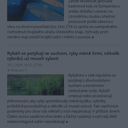
Záměr likvidovat jedovaté
kadmiové kaly ze Šumperska v
areálu skládky Lukavec na
Litoměřicku budou úředníci
posuzovat podle zákona o
vlivu na životní prostředí (tzv. EIA). ČTK to zjistila ze zveřejněného
rozhodnutí Krajského úřadu Ústeckého kraje. Výhrady proti
záměru mají ústečtí krajští radní i město Lovosice.
Rybáři se potýkají se suchem, ryby méně krmí, několik
rybníků už museli vylovit
28.7.2026 18:21 (
ČTK
)
Diskuse: 5
Rybářství v celé republice se
potýkají s dlouhodobým
suchem a extrémním
nedostatek vody. Rybáři
omezují nebo pozastavují
přikrmování, aby ryby spotřebovaly méně kyslíku, rybníky
průběžně provzdušňují a několik už museli vylovit. Tak nepříznivé
podmínky pro chov ryb někteří z nich nepamatují. V příštích dnech
Česko znovu zasáhne vlna veder a žádný vydatný a vytrvalý déšť
meteorologové zatím neočekávají.