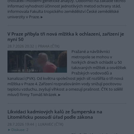
chovateli i moderní genetické analýzy. Odborníci na základě těchto
informací vyhodnotí účinnost jednotlivých metod ochrany stád,
informovala Fakulta tropického zemědělství České zemědělské
univerzity v Praze.
V Praze přibyla tři nová mlžítka k ochlazení, zařízení je
nyní 50
28.7.2026 20:32 | PRAHA (
ČTK
)
Pražané a návštěvníci
metropole se mohou v
horkých dnech ochladit u 50
takzvaných mlžítek a osvěžítek
Pražských vodovodů a
kanalizací (PVK). Od května společnost jejich síť rozšířila o tři nová
mlžítka v Praze 4. Zařízení rozprašováním vody snižují pocitovou
teplotu vzduchu, zvyšují vlhkost a omezují prašnost. ČTK to sdělil
mluvčí firmy Tomáš Mrázek.
Likvidaci kadmiových kalů ze Šumperska na
Litoměřicku posoudí úřad podle zákona
28.7.2026 19:44 | LUKAVEC (
ČTK
)
Diskuse: 2