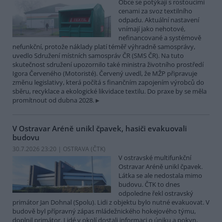
Obce se potýkají s rostoucími
cenami za svoz textilního
odpadu. Aktuální nastavení
vnímají jako nehotové,
nefinancované a systémově
nefunkční, protože náklady platí téměř výhradně samosprávy,
uvedlo Sdružení místních samospráv ČR (SMS ČR). Na tuto
skutečnost sdružení upozornilo také ministra životního prostředí
Igora Červeného (Motoristé). Červený uvedl, že MŽP připravuje
změnu legislativy, která počítá s finančním zapojením výrobců do
sběru, recyklace a ekologické likvidace textilu. Do praxe by se měla
promítnout od dubna 2028.
V Ostravar Aréně unikl čpavek, hasiči evakuovali
budovu
30.7.2026 23:20 | OSTRAVA (
ČTK
)
V ostravské multifunkční
Ostravar Aréně unikl čpavek.
Látka se ale nedostala mimo
budovu. ČTK to dnes
odpoledne řekl ostravský
primátor Jan Dohnal (Spolu). Lidi z objektu bylo nutné evakuovat. V
budově byl přípravný zápas mládežnického hokejového týmu,
doplnil primátor. Lidé v okolí dostali informaci o úniku a pokyn,