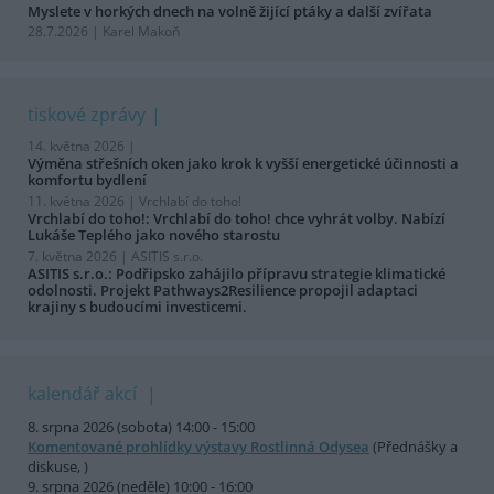
Myslete v horkých dnech na volně žijící ptáky a další zvířata
28.7.2026 | Karel Makoň
tiskové zprávy
14. května 2026 |
Výměna střešních oken jako krok k vyšší energetické účinnosti a
komfortu bydlení
11. května 2026 |
Vrchlabí do toho!
Vrchlabí do toho!: Vrchlabí do toho! chce vyhrát volby. Nabízí
Lukáše Teplého jako nového starostu
7. května 2026 |
ASITIS s.r.o.
ASITIS s.r.o.: Podřipsko zahájilo přípravu strategie klimatické
odolnosti. Projekt Pathways2Resilience propojil adaptaci
krajiny s budoucími investicemi.
kalendář akcí
8. srpna 2026 (sobota) 14:00 - 15:00
Komentované prohlídky výstavy Rostlinná Odysea
(Přednášky a
diskuse, )
9. srpna 2026 (neděle) 10:00 - 16:00