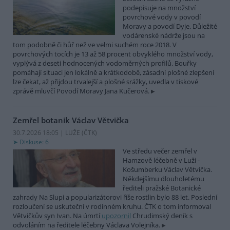
podepisuje na množství
povrchové vody v povodí
Moravy a povodí Dyje. Důležité
vodárenské nádrže jsou na
tom podobně či hůř než ve velmi suchém roce 2018. V
povrchových tocích je 13 až 58 procent obvyklého množství vody,
vyplývá z deseti hodnocených vodoměrných profilů. Bouřky
pomáhají situaci jen lokálně a krátkodobě, zásadní plošné zlepšení
lze čekat, až přijdou trvalejší a plošné srážky, uvedla v tiskové
zprávě mluvčí Povodí Moravy Jana Kučerová.
Zemřel botanik Václav Větvička
30.7.2026 18:05 | LUŽE (
ČTK
)
Diskuse: 6
Ve středu večer zemřel v
Hamzově léčebně v Luži -
Košumberku Václav Větvička.
Někdejšímu dlouholetému
řediteli pražské Botanické
zahrady Na Slupi a popularizátorovi říše rostlin bylo 88 let. Poslední
rozloučení se uskuteční v rodinném kruhu. ČTK o tom informoval
Větvičkův syn Ivan. Na úmrtí
upozornil
Chrudimský deník s
odvoláním na ředitele léčebny Václava Volejníka.