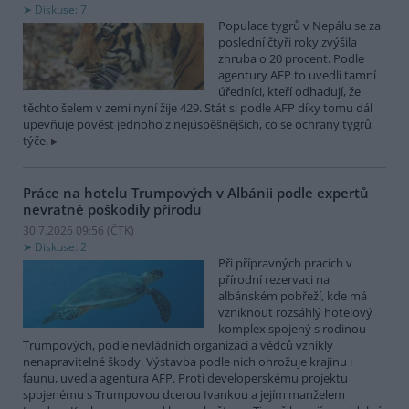
Diskuse: 7
Populace tygrů v Nepálu se za
poslední čtyři roky zvýšila
zhruba o 20 procent. Podle
agentury AFP to uvedli tamní
úředníci, kteří odhadují, že
těchto šelem v zemi nyní žije 429. Stát si podle AFP díky tomu dál
upevňuje pověst jednoho z nejúspěšnějších, co se ochrany tygrů
týče.
Práce na hotelu Trumpových v Albánii podle expertů
nevratně poškodily přírodu
30.7.2026 09:56 (
ČTK
)
Diskuse: 2
Při přípravných pracích v
přírodní rezervaci na
albánském pobřeží, kde má
vzniknout rozsáhlý hotelový
komplex spojený s rodinou
Trumpových, podle nevládních organizací a vědců vznikly
nenapravitelné škody. Výstavba podle nich ohrožuje krajinu i
faunu, uvedla agentura AFP. Proti developerskému projektu
spojenému s Trumpovou dcerou Ivankou a jejím manželem