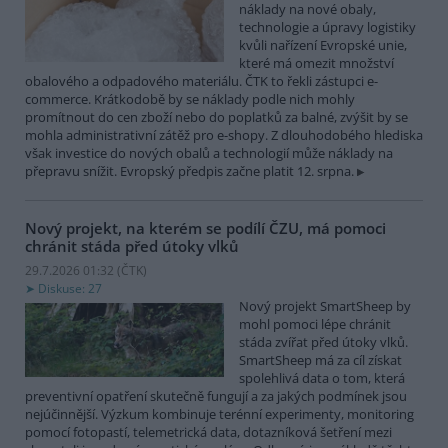
náklady na nové obaly,
technologie a úpravy logistiky
kvůli nařízení Evropské unie,
které má omezit množství
obalového a odpadového materiálu. ČTK to řekli zástupci e-
commerce. Krátkodobě by se náklady podle nich mohly
promítnout do cen zboží nebo do poplatků za balné, zvýšit by se
mohla administrativní zátěž pro e-shopy. Z dlouhodobého hlediska
však investice do nových obalů a technologií může náklady na
přepravu snížit. Evropský předpis začne platit 12. srpna.
Nový projekt, na kterém se podílí ČZU, má pomoci
chránit stáda před útoky vlků
29.7.2026 01:32 (
ČTK
)
Diskuse: 27
Nový projekt SmartSheep by
mohl pomoci lépe chránit
stáda zvířat před útoky vlků.
SmartSheep má za cíl získat
spolehlivá data o tom, která
preventivní opatření skutečně fungují a za jakých podmínek jsou
nejúčinnější. Výzkum kombinuje terénní experimenty, monitoring
pomocí fotopastí, telemetrická data, dotazníková šetření mezi