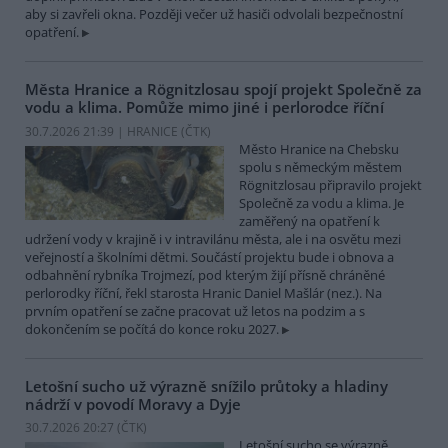
aby si zavřeli okna. Později večer už hasiči odvolali bezpečnostní
opatření.
Města Hranice a Rögnitzlosau spojí projekt Společně za
vodu a klima. Pomůže mimo jiné i perlorodce říční
30.7.2026 21:39 | HRANICE (
ČTK
)
Město Hranice na Chebsku
spolu s německým městem
Rögnitzlosau připravilo projekt
Společně za vodu a klima. Je
zaměřený na opatření k
udržení vody v krajině i v intravilánu města, ale i na osvětu mezi
veřejností a školními dětmi. Součástí projektu bude i obnova a
odbahnění rybníka Trojmezí, pod kterým žijí přísně chráněné
perlorodky říční, řekl starosta Hranic Daniel Mašlár (nez.). Na
prvním opatření se začne pracovat už letos na podzim a s
dokončením se počítá do konce roku 2027.
Letošní sucho už výrazně snížilo průtoky a hladiny
nádrží v povodí Moravy a Dyje
30.7.2026 20:27 (
ČTK
)
Letošní sucho se výrazně