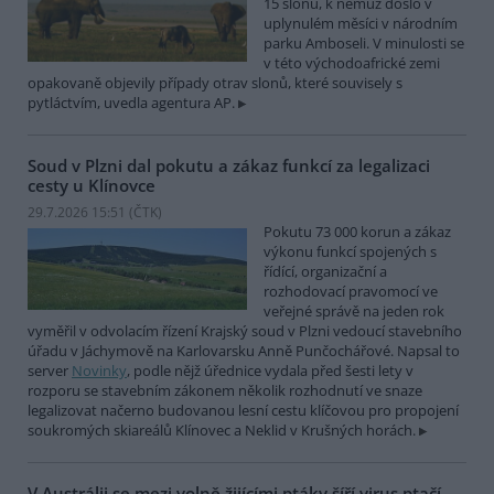
15 slonů, k němuž došlo v
uplynulém měsíci v národním
parku Amboseli. V minulosti se
v této východoafrické zemi
opakovaně objevily případy otrav slonů, které souvisely s
pytláctvím, uvedla agentura AP.
Soud v Plzni dal pokutu a zákaz funkcí za legalizaci
cesty u Klínovce
29.7.2026 15:51 (
ČTK
)
Pokutu 73 000 korun a zákaz
výkonu funkcí spojených s
řídící, organizační a
rozhodovací pravomocí ve
veřejné správě na jeden rok
vyměřil v odvolacím řízení Krajský soud v Plzni vedoucí stavebního
úřadu v Jáchymově na Karlovarsku Anně Punčochářové. Napsal to
server
Novinky
, podle nějž úřednice vydala před šesti lety v
rozporu se stavebním zákonem několik rozhodnutí ve snaze
legalizovat načerno budovanou lesní cestu klíčovou pro propojení
soukromých skiareálů Klínovec a Neklid v Krušných horách.
V Austrálii se mezi volně žijícími ptáky šíří virus ptačí