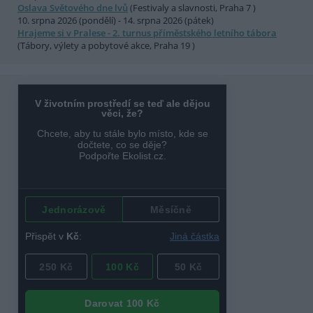
Oslava Světového dne lvů
(Festivaly a slavnosti, Praha 7 )
10. srpna 2026 (pondělí) - 14. srpna 2026 (pátek)
Hrajeme si v Pralese - 2. turnus příměstského letního tábora
(Tábory, výlety a pobytové akce, Praha 19 )