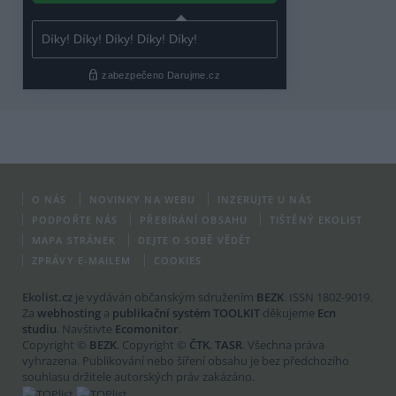
O NÁS
NOVINKY NA WEBU
INZERUJTE U NÁS
PODPOŘTE NÁS
PŘEBÍRÁNÍ OBSAHU
TIŠTĚNÝ EKOLIST
MAPA STRÁNEK
DEJTE O SOBĚ VĚDĚT
ZPRÁVY E-MAILEM
COOKIES
Ekolist.cz
je vydáván občanským sdružením
BEZK
. ISSN 1802-9019.
Za
webhosting
a
publikační systém TOOLKIT
děkujeme
Ecn
studiu
. Navštivte
Ecomonitor
.
Copyright ©
BEZK
. Copyright ©
ČTK
,
TASR
. Všechna práva
vyhrazena. Publikování nebo šíření obsahu je bez předchozího
souhlasu držitele autorských práv zakázáno.