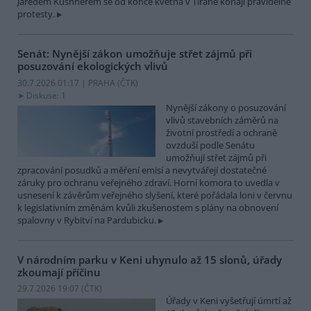
Jaredem Kushnerem se od konce května v Tiraně konají pravidelné
protesty.
Senát: Nynější zákon umožňuje střet zájmů při
posuzování ekologických vlivů
30.7.2026 01:17 | PRAHA (
ČTK
)
Diskuse: 1
Nynější zákony o posuzování
vlivů stavebních záměrů na
životní prostředí a ochraně
ovzduší podle Senátu
umožňují střet zájmů při
zpracování posudků a měření emisí a nevytvářejí dostatečné
záruky pro ochranu veřejného zdraví. Horní komora to uvedla v
usnesení k závěrům veřejného slyšení, které pořádala loni v červnu
k legislativním změnám kvůli zkušenostem s plány na obnovení
spalovny v Rybitví na Pardubicku.
V národním parku v Keni uhynulo až 15 slonů, úřady
zkoumají příčinu
29.7.2026 19:07 (
ČTK
)
Úřady v Keni vyšetřují úmrtí až