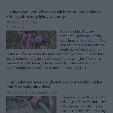
Při sledování koniklece objevili botanici jiný poklad –
kriticky ohrožený lýkovec vonný
30.7.2026 13:31 (
ČTK
)
Diskuse: 6
Botanici objevili dosud
neznámou populaci kriticky
ohroženého
lýkovce vonného
,
a to během sledování lokality
koniklece velkokvětého na
Třebíčsku. Česká botanická společnost tento objev Luďka Čecha a
Josefa Komárka z Agentury ochrany přírody a krajiny ČR ocenila
Cenou Víta Grulicha za nejlepší botanický nález roku na území
České republiky. Společnost o tom
informovala
ČTK.
Vlna veder mění v Pardubicích péči o městskou zeleň,
méně se seče, víc zalévá
30.7.2026 12:51 | PARDUBICE (
ČTK
)
Extrémně vysoké letní teploty
ovlivňují péči o městskou zeleň
v Pardubicích. Služby města
Pardubic méně sečou trávníky