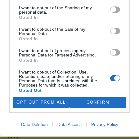
Senátoři se na tom usnesli dnes, když projednávali svoje
I want to opt-out of the Sharing of my
stanovisko ke zmíněnému akčnímu plánu. Unijní plán má podpořit
personal data.
zemědělce, posílit domácí produkci a snížit závislost Evropy na
Opted In
dovozech a reaguje na nestabilitu na světových trzích hlavně v
souvislosti s válkou proti Íránu.
I want to opt-out of the Sale of my
Personal Data.
Opted In
Těžba dřeva se v Pardubickém kraji blíží době před
kůrovcovou kalamitou
I want to opt-out of processing my
Personal Data for Targeted Advertising.
29.7.2026 14:28 | PARDUBICE (
ČTK
)
Opted In
Těžba dřeva v Pardubickém
kraji se v posledních dvou
I want to opt-out of Collection, Use,
letech vrací k hodnotám, které
Retention, Sale, and/or Sharing of my
byly běžné před kůrovcovou
Personal Data that Is Unrelated with the
Purposes for which it was collected.
kalamitou. Podle údajů
Opted Out
Českého statistického úřadu
(ČSÚ) vloni v regionu dosáhla milionu
metrů krychlových, což bylo meziročně o 9000 metrů krychlových
méně. Na vrcholu kůrovcové kalamity se v kraji těžilo i více než 1,6
OPT OUT FROM ALL
CONFIRM
milionu krychlových metrů, před jejím vypuknutím méně než
milion.
Data Deletion
Data Access
Privacy Policy
Bývalý vedoucí obory Březka odmítl obžalobu z týrání
zvířat