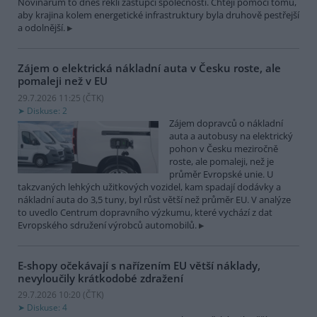
Novinářům to dnes řekli zástupci společnosti. Chtějí pomoci tomu,
aby krajina kolem energetické infrastruktury byla druhově pestřejší
a odolnější.
Zájem o elektrická nákladní auta v Česku roste, ale
pomaleji než v EU
29.7.2026 11:25 (
ČTK
)
Diskuse: 2
Zájem dopravců o nákladní
auta a autobusy na elektrický
pohon v Česku meziročně
roste, ale pomaleji, než je
průměr Evropské unie. U
takzvaných lehkých užitkových vozidel, kam spadají dodávky a
nákladní auta do 3,5 tuny, byl růst větší než průměr EU. V analýze
to uvedlo Centrum dopravního výzkumu, které vychází z dat
Evropského sdružení výrobců automobilů.
E-shopy očekávají s nařízením EU větší náklady,
nevyloučily krátkodobé zdražení
29.7.2026 10:20 (
ČTK
)
Diskuse: 4