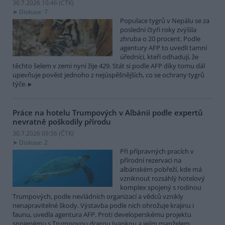
30.7.2026 10:46 (
ČTK
)
Diskuse: 7
Populace tygrů v Nepálu se za
poslední čtyři roky zvýšila
zhruba o 20 procent. Podle
agentury AFP to uvedli tamní
úředníci, kteří odhadují, že
těchto šelem v zemi nyní žije 429. Stát si podle AFP díky tomu dál
upevňuje pověst jednoho z nejúspěšnějších, co se ochrany tygrů
týče.
Práce na hotelu Trumpových v Albánii podle expertů
nevratně poškodily přírodu
30.7.2026 09:56 (
ČTK
)
Diskuse: 2
Při přípravných pracích v
přírodní rezervaci na
albánském pobřeží, kde má
vzniknout rozsáhlý hotelový
komplex spojený s rodinou
Trumpových, podle nevládních organizací a vědců vznikly
nenapravitelné škody. Výstavba podle nich ohrožuje krajinu i
faunu, uvedla agentura AFP. Proti developerskému projektu
spojenému s Trumpovou dcerou Ivankou a jejím manželem