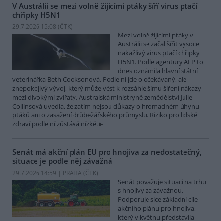
V Austrálii se mezi volně žijícími ptáky šíří virus ptačí
chřipky H5N1
29.7.2026 15:08 (
ČTK
)
Mezi volně žijícími ptáky v
Austrálii se začal šířit vysoce
nakažlivý virus ptačí chřipky
H5N1. Podle agentury AFP to
dnes oznámila hlavní státní
veterinářka Beth Cooksonová. Podle ní jde o očekávaný, ale
znepokojivý vývoj, který může vést k rozsáhlejšímu šíření nákazy
mezi divokými zvířaty. Australská ministryně zemědělství Julie
Collinsová uvedla, že zatím nejsou důkazy o hromadném úhynu
ptáků ani o zasažení drůbežářského průmyslu. Riziko pro lidské
zdraví podle ní zůstává nízké.
Senát má akční plán EU pro hnojiva za nedostatečný,
situace je podle něj závažná
29.7.2026 14:59 | PRAHA (
ČTK
)
Senát považuje situaci na trhu
s hnojivy za závažnou.
Podporuje sice základní cíle
akčního plánu pro hnojiva,
který v květnu představila