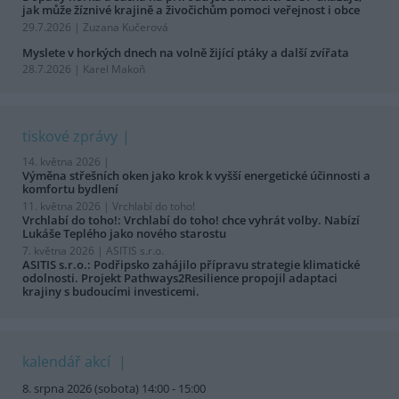
jak může žíznivé krajině a živočichům pomoci veřejnost i obce
29.7.2026 | Zuzana Kučerová
Myslete v horkých dnech na volně žijící ptáky a další zvířata
28.7.2026 | Karel Makoň
tiskové zprávy
14. května 2026 |
Výměna střešních oken jako krok k vyšší energetické účinnosti a
komfortu bydlení
11. května 2026 |
Vrchlabí do toho!
Vrchlabí do toho!: Vrchlabí do toho! chce vyhrát volby. Nabízí
Lukáše Teplého jako nového starostu
7. května 2026 |
ASITIS s.r.o.
ASITIS s.r.o.: Podřipsko zahájilo přípravu strategie klimatické
odolnosti. Projekt Pathways2Resilience propojil adaptaci
krajiny s budoucími investicemi.
kalendář akcí
8. srpna 2026 (sobota) 14:00 - 15:00