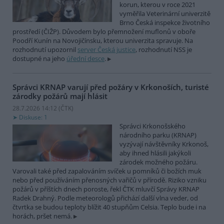
korun, kterou v roce 2021
vyměřila Veterinární univerzitě
Brno Česká inspekce životního
prostředí (ČIŽP). Důvodem bylo přemnožení muflonů v oboře
Poodří Kunín na Novojičínsku, kterou univerzita spravuje. Na
rozhodnutí upozornil
server Česká justice
, rozhodnutí NSS je
dostupné na jeho
úřední desce
.
Správci KRNAP varují před požáry v Krkonoších, turisté
zárodky požárů mají hlásit
28.7.2026 14:12 (
ČTK
)
Diskuse: 1
Správci Krkonošského
národního parku (KRNAP)
vyzývají návštěvníky Krkonoš,
aby ihned hlásili jakýkoli
zárodek možného požáru.
Varovali také před zapalováním svíček u pomníků či božích muk
nebo před používáním přenosných vařičů v přírodě. Riziko vzniku
požárů v příštích dnech poroste, řekl ČTK mluvčí Správy KRNAP
Radek Drahný. Podle meteorologů přichází další vlna veder, od
čtvrtka se budou teploty blížit 40 stupňům Celsia. Teplo bude i na
horách, pršet nemá.