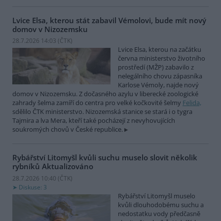
Lvice Elsa, kterou stát zabavil Vémolovi, bude mít nový
domov v Nizozemsku
28.7.2026 14:03 (
ČTK
)
Lvice Elsa, kterou na začátku
června ministerstvo životního
prostředí (MŽP) zabavilo z
nelegálního chovu zápasníka
Karlose Vémoly, najde nový
domov v Nizozemsku. Z dočasného azylu v liberecké zoologické
zahrady šelma zamíří do centra pro velké kočkovité šelmy
Felida,
sdělilo ČTK ministerstvo. Nizozemská stanice se stará i o tygra
Tajmira a lva Mera, kteří také pocházejí z nevyhovujících
soukromých chovů v České republice.
Rybářství Litomyšl kvůli suchu muselo slovit několik
rybníků
Aktualizováno
28.7.2026 10:40 (
ČTK
)
Diskuse: 3
Rybářství Litomyšl muselo
kvůli dlouhodobému suchu a
nedostatku vody předčasně