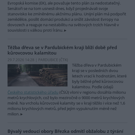
Evropská komise (EK), ale považuje tento plán za nedostatečný.
Senátoři se na tom usnesli dnes, když projednávali svoje
stanovisko ke zmíněnému akčnímu plánu. Unijní plán má podpořit
zemědělce, posílit domácí produkci a snížit závislost Evropy na
dovozech a reaguje na nestabilitu na světových trzích hlavně v
souvislosti s válkou proti Íránu.
Těžba dřeva se v Pardubickém kraji blíží době před
kůrovcovou kalamitou
29.7.2026 14:28 | PARDUBICE (
ČTK
)
Těžba dřeva v Pardubickém
kraji se v posledních dvou
letech vrací k hodnotám, které
byly běžné před kůrovcovou
kalamitou. Podle údajů
Českého statistického úřadu
(ČSÚ) vloni v regionu dosáhla milionu
metrů krychlových, což bylo meziročně o 9000 metrů krychlových
méně. Na vrcholu kůrovcové kalamity se v kraji těžilo i více než 1,6
milionu krychlových metrů, před jejím vypuknutím méně než
milion.
Bývalý vedoucí obory Březka odmítl obžalobu z týrání