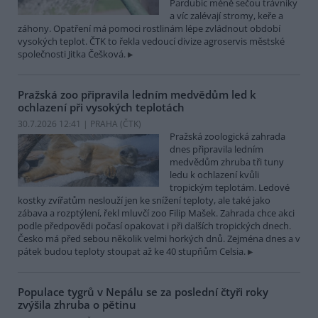
Pardubic méně sečou trávníky
a víc zalévají stromy, keře a
záhony. Opatření má pomoci rostlinám lépe zvládnout období
vysokých teplot. ČTK to řekla vedoucí divize agroservis městské
společnosti Jitka Češková.
Pražská zoo připravila ledním medvědům led k
ochlazení při vysokých teplotách
30.7.2026 12:41 | PRAHA (
ČTK
)
Pražská zoologická zahrada
dnes připravila ledním
medvědům zhruba tři tuny
ledu k ochlazení kvůli
tropickým teplotám. Ledové
kostky zvířatům neslouží jen ke snížení teploty, ale také jako
zábava a rozptýlení, řekl mluvčí zoo Filip Mašek. Zahrada chce akci
podle předpovědi počasí opakovat i při dalších tropických dnech.
Česko má před sebou několik velmi horkých dnů. Zejména dnes a v
pátek budou teploty stoupat až ke 40 stupňům Celsia.
Populace tygrů v Nepálu se za poslední čtyři roky
zvýšila zhruba o pětinu