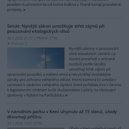
Jaredem Kushnerem se od konce května v Tiraně konají pravidelné
protesty.
Senát: Nynější zákon umožňuje střet zájmů při
posuzování ekologických vlivů
30.7.2026 01:17 | PRAHA (
ČTK
)
Diskuse: 1
Nynější zákony o posuzování
vlivů stavebních záměrů na
životní prostředí a ochraně
ovzduší podle Senátu
umožňují střet zájmů při
zpracování posudků a měření emisí a nevytvářejí dostatečné
záruky pro ochranu veřejného zdraví. Horní komora to uvedla v
usnesení k závěrům veřejného slyšení, které pořádala loni v červnu
k legislativním změnám kvůli zkušenostem s plány na obnovení
spalovny v Rybitví na Pardubicku.
V národním parku v Keni uhynulo až 15 slonů, úřady
zkoumají příčinu
29.7.2026 19:07 (
ČTK
)
Úřady v Keni vyšetřují úmrtí až