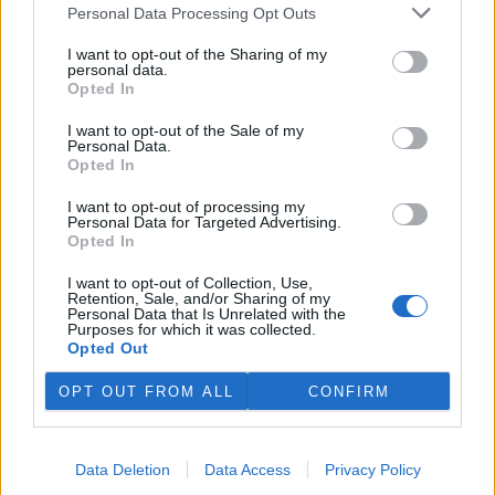
Personal Data Processing Opt Outs
chovateli i moderní genetické analýzy. Odborníci na základě těchto
informací vyhodnotí účinnost jednotlivých metod ochrany stád,
I want to opt-out of the Sharing of my
informovala Fakulta tropického zemědělství České zemědělské
personal data.
univerzity v Praze.
Opted In
I want to opt-out of the Sale of my
V Praze přibyla tři nová mlžítka k ochlazení, zařízení je
Personal Data.
nyní 50
Opted In
28.7.2026 20:32 | PRAHA (
ČTK
)
Pražané a návštěvníci
I want to opt-out of processing my
Personal Data for Targeted Advertising.
metropole se mohou v
Opted In
horkých dnech ochladit u 50
takzvaných mlžítek a osvěžítek
I want to opt-out of Collection, Use,
Pražských vodovodů a
Retention, Sale, and/or Sharing of my
kanalizací (PVK). Od května společnost jejich síť rozšířila o tři nová
Personal Data that Is Unrelated with the
mlžítka v Praze 4. Zařízení rozprašováním vody snižují pocitovou
Purposes for which it was collected.
teplotu vzduchu, zvyšují vlhkost a omezují prašnost. ČTK to sdělil
Opted Out
mluvčí firmy Tomáš Mrázek.
OPT OUT FROM ALL
CONFIRM
Likvidaci kadmiových kalů ze Šumperska na
Litoměřicku posoudí úřad podle zákona
Data Deletion
Data Access
Privacy Policy
28.7.2026 19:44 | LUKAVEC (
ČTK
)
Diskuse: 2