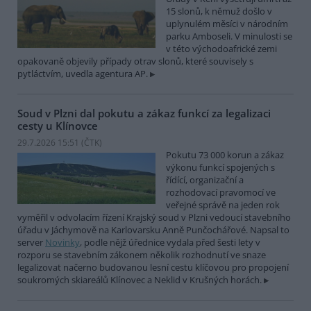
15 slonů, k němuž došlo v
uplynulém měsíci v národním
parku Amboseli. V minulosti se
v této východoafrické zemi
opakovaně objevily případy otrav slonů, které souvisely s
pytláctvím, uvedla agentura AP.
Soud v Plzni dal pokutu a zákaz funkcí za legalizaci
cesty u Klínovce
29.7.2026 15:51 (
ČTK
)
Pokutu 73 000 korun a zákaz
výkonu funkcí spojených s
řídící, organizační a
rozhodovací pravomocí ve
veřejné správě na jeden rok
vyměřil v odvolacím řízení Krajský soud v Plzni vedoucí stavebního
úřadu v Jáchymově na Karlovarsku Anně Punčochářové. Napsal to
server
Novinky
, podle nějž úřednice vydala před šesti lety v
rozporu se stavebním zákonem několik rozhodnutí ve snaze
legalizovat načerno budovanou lesní cestu klíčovou pro propojení
soukromých skiareálů Klínovec a Neklid v Krušných horách.