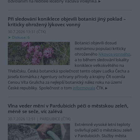
odvoláním na ředitele léčebny Václava Volejníka.
Při sledování koniklece objevili botanici jiný poklad –
kriticky ohrožený lýkovec vonný
30.7.2026 13:31 (
ČTK
)
Diskuse: 6
Botanici objevili dosud
neznámou populaci kriticky
ohroženého
lýkovce vonného
,
a to během sledování lokality
koniklece velkokvětého na
Třebíčsku. Česká botanická společnost tento objev Luďka Čecha a
Josefa Komárka z Agentury ochrany přírody a krajiny ČR ocenila
Cenou Víta Grulicha za nejlepší botanický nález roku na území
České republiky. Společnost o tom
informovala
ČTK.
Vlna veder mění v Pardubicích péči o městskou zeleň,
méně se seče, víc zalévá
30.7.2026 12:51 | PARDUBICE (
ČTK
)
Extrémně vysoké letní teploty
ovlivňují péči o městskou zeleň
v Pardubicích. Služby města