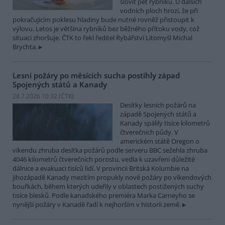
slovit pět rybníků. U dalších
vodních ploch hrozí, že při
pokračujícím poklesu hladiny bude nutné rovněž přistoupit k
výlovu. Letos je většina rybníků bez běžného přítoku vody, což
situaci zhoršuje. ČTK to řekl ředitel Rybářství Litomyšl Michal
Brychta.
Lesní požáry po měsících sucha postihly západ
Spojených států a Kanady
28.7.2026 10:32 (
ČTK
)
Desítky lesních požárů na
západě Spojených států a
Kanady spálily tisíce kilometrů
čtverečních půdy. V
americkém státě Oregon o
víkendu zhruba desítka požárů podle serveru BBC sežehla zhruba
4046 kilometrů čtverečních porostu, vedla k uzavření důležité
dálnice a evakuaci tisíců lidí. V provincii Britská Kolumbie na
jihozápadě Kanady mezitím propukly nové požáry po víkendových
bouřkách, během kterých udeřily v oblastech postižených suchy
tisíce blesků. Podle kanadského premiéra Marka Carneyho se
nynější požáry v Kanadě řadí k nejhorším v historii země.