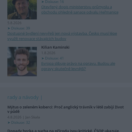
Diskuse: 16
Otevřený dopis ministerstvu průmyslu a
obchodu ohledně sanace odvalu Heřmanice
5.8.2026
Diskuse: 39
Dostupné bydlení nevyřeší jen nová výstavba. Česko musí lépe
využít renovace stávajících budov
Kilian Kaminski
1.8.2026
Diskuse: 41
Evropa slibuje právo na opravu. Budou ale
opravy skutečně levnější?
rady a návody
Mýtus o zeleném koberci: Proč anglický trávník v létě zabíjí život
v půdě
4.8.2026 | Jan Skala
Diskuse: 32
Dopady horka a sucha na přírodu jsou kritické. ČSOP ukazuje,