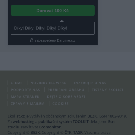
O NÁS
NOVINKY NA WEBU
INZERUJTE U NÁS
PODPOŘTE NÁS
PŘEBÍRÁNÍ OBSAHU
TIŠTĚNÝ EKOLIST
MAPA STRÁNEK
DEJTE O SOBĚ VĚDĚT
ZPRÁVY E-MAILEM
COOKIES
Ekolist.cz
je vydáván občanským sdružením
BEZK
. ISSN 1802-9019.
Za
webhosting
a
publikační systém TOOLKIT
děkujeme
Ecn
studiu
. Navštivte
Ecomonitor
.
Copyright ©
BEZK
. Copyright ©
ČTK
,
TASR
. Všechna práva