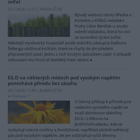
zvířat
29.7.2026 12:27 | PRAHA (
ČTK
)
Bývalý vedoucí obory Březka u
Kostelce u Křížků nedaleko
Prahy Libor Beníček u soudu
odmítl obžalobu, která ho viní
ze surového týrání zvířat.
Někdejší myslivecký hospodář podle státního zástupce Dalibora
Šellenga ubližoval kočkám, které se chytly do jím předem
připravených pastí. Jednu z nich krutým způsobem zabil. V případě
odsouzení mu hrozí až šestiletý trest vězení.
EG.D na některých místech pod vysokým napětím
ponechává přírodu bez zásahu
29.7.2026 11:49 | KLIKOV (
ČTK
)
Diskuse: 1
O šetrný přístup k přírodě pod
vedením vysokého napětí se
snaží distributor elektřiny
EG.D. U Klikova na
Jindřichohradecku, kde se
vyskytují vzácné rostliny a živočichové, například plošně nefrézují
pás pod vysokým napětím, ale jen odstraňují vyšší dřeviny.