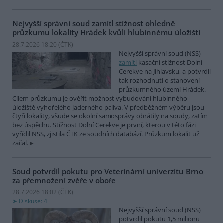
Nejvyšší správní soud zamítl stížnost ohledně
průzkumu lokality Hrádek kvůli hlubinnému úložišti
28.7.2026 18:20 (
ČTK
)
Nejvyšší správní soud (NSS)
zamítl
kasační stížnost Dolní
Cerekve na Jihlavsku, a potvrdil
tak rozhodnutí o stanovení
průzkumného území Hrádek.
Cílem průzkumu je ověřit možnost vybudování hlubinného
úložiště vyhořelého jaderného paliva. V předběžném výběru jsou
čtyři lokality, všude se okolní samosprávy obrátily na soudy, zatím
bez úspěchu. Stížnost Dolní Cerekve je první, kterou v této fázi
vyřídil NSS, zjistila ČTK ze soudních databází. Průzkum lokalit už
začal.
Soud potvrdil pokutu pro Veterinární univerzitu Brno
za přemnožení zvěře v oboře
28.7.2026 18:02 (
ČTK
)
Diskuse: 4
Nejvyšší správní soud (NSS)
potvrdil pokutu 1,5 milionu