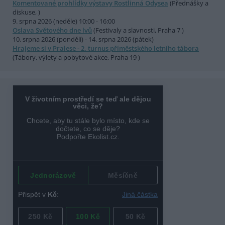
Komentované prohlídky výstavy Rostlinná Odysea
(Přednášky a
diskuse, )
9. srpna 2026 (neděle) 10:00 - 16:00
Oslava Světového dne lvů
(Festivaly a slavnosti, Praha 7 )
10. srpna 2026 (pondělí) - 14. srpna 2026 (pátek)
Hrajeme si v Pralese - 2. turnus příměstského letního tábora
(Tábory, výlety a pobytové akce, Praha 19 )