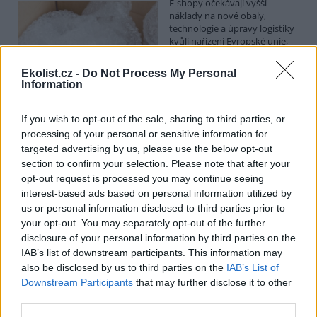
E-shopy očekávají vyšší
náklady na nové obaly,
technologie a úpravy logistiky
kvůli nařízení Evropské unie,
které má omezit množství
obalového a odpadového materiálu. ČTK to řekli zástupci e-
Ekolist.cz -
Do Not Process My Personal
commerce. Krátkodobě by se náklady podle nich mohly
Information
promítnout do cen zboží nebo do poplatků za balné, zvýšit by se
mohla administrativní zátěž pro e-shopy. Z dlouhodobého hlediska
však investice do nových obalů a technologií může náklady na
If you wish to opt-out of the sale, sharing to third parties, or
přepravu snížit. Evropský předpis začne platit 12. srpna.
processing of your personal or sensitive information for
targeted advertising by us, please use the below opt-out
section to confirm your selection. Please note that after your
Nový projekt, na kterém se podílí ČZU, má pomoci
opt-out request is processed you may continue seeing
chránit stáda před útoky vlků
interest-based ads based on personal information utilized by
29.7.2026 01:32 (
ČTK
)
us or personal information disclosed to third parties prior to
Diskuse: 27
your opt-out. You may separately opt-out of the further
Nový projekt SmartSheep by
mohl pomoci lépe chránit
disclosure of your personal information by third parties on the
stáda zvířat před útoky vlků.
IAB’s list of downstream participants. This information may
SmartSheep má za cíl získat
also be disclosed by us to third parties on the
IAB’s List of
spolehlivá data o tom, která
Downstream Participants
that may further disclose it to other
preventivní opatření skutečně fungují a za jakých podmínek jsou
third parties.
nejúčinnější. Výzkum kombinuje terénní experimenty, monitoring
pomocí fotopastí, telemetrická data, dotazníková šetření mezi