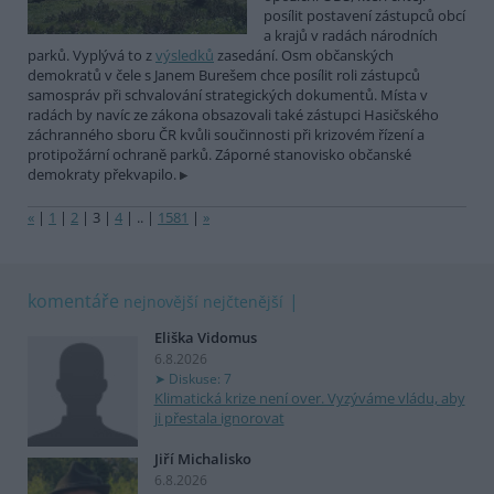
posílit postavení zástupců obcí
a krajů v radách národních
parků. Vyplývá to z
výsledků
zasedání. Osm občanských
demokratů v čele s Janem Burešem chce posílit roli zástupců
samospráv při schvalování strategických dokumentů. Místa v
radách by navíc ze zákona obsazovali také zástupci Hasičského
záchranného sboru ČR kvůli součinnosti při krizovém řízení a
protipožární ochraně parků. Záporné stanovisko občanské
demokraty překvapilo.
«
|
1
|
2
|
3
|
4
|
..
|
1581
|
»
komentáře
nejnovější
nejčtenější
Eliška Vidomus
6.8.2026
Diskuse: 7
Klimatická krize není over. Vyzýváme vládu, aby
ji přestala ignorovat
Jiří Michalisko
6.8.2026