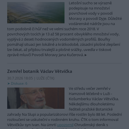
Letošní sucho se výrazně
podepisuje na množství
povrchové vody v povodí
Moravy a povodí Dyje. Důležité
vodárenské nádrže jsou na
tom podobně či hůř než ve velmi suchém roce 2018. V
povrchových tocích je 13 až 58 procent obvyklého množství vody,
vyplývá z deseti hodnocených vodoměrných profilů. Bouřky
pomáhají situaci jen lokálně a krátkodobě, zásadní plošné zlepšení
lze čekat, až přijdou trvalejší a plošné srážky, uvedla v tiskové
zprávě mluvčí Povodí Moravy Jana Kučerová.
Zemřel botanik Václav Větvička
30.7.2026 18:05 | LUŽE (
ČTK
)
Diskuse: 6
Ve středu večer zemřel v
Hamzově léčebně v Luži -
Košumberku Václav Větvička.
Někdejšímu dlouholetému
řediteli pražské Botanické
zahrady Na Slupi a popularizátorovi říše rostlin bylo 88 let. Poslední
rozloučení se uskuteční v rodinném kruhu. ČTK o tom informoval
Větvičkův syn Ivan. Na úmrtí
upozornil
Chrudimský deník s