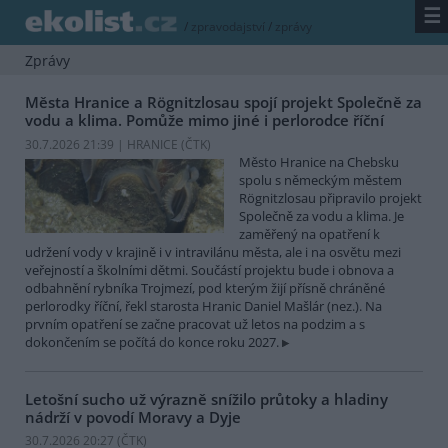
☰
/
zpravodajství
/
zprávy
Zprávy
Města Hranice a Rögnitzlosau spojí projekt Společně za
vodu a klima. Pomůže mimo jiné i perlorodce říční
30.7.2026 21:39 | HRANICE (
ČTK
)
Město Hranice na Chebsku
spolu s německým městem
Rögnitzlosau připravilo projekt
Společně za vodu a klima. Je
zaměřený na opatření k
udržení vody v krajině i v intravilánu města, ale i na osvětu mezi
veřejností a školními dětmi. Součástí projektu bude i obnova a
odbahnění rybníka Trojmezí, pod kterým žijí přísně chráněné
perlorodky říční, řekl starosta Hranic Daniel Mašlár (nez.). Na
prvním opatření se začne pracovat už letos na podzim a s
dokončením se počítá do konce roku 2027.
Letošní sucho už výrazně snížilo průtoky a hladiny
nádrží v povodí Moravy a Dyje
30.7.2026 20:27 (
ČTK
)