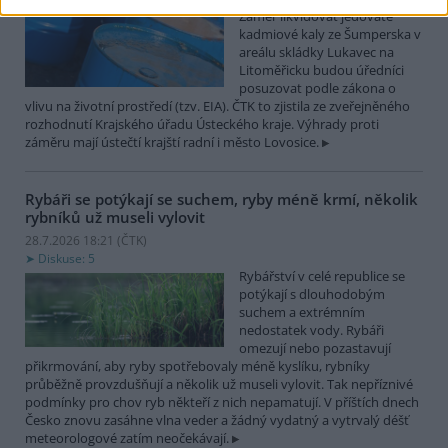
Záměr likvidovat jedovaté
kadmiové kaly ze Šumperska v
areálu skládky Lukavec na
Litoměřicku budou úředníci
posuzovat podle zákona o
vlivu na životní prostředí (tzv. EIA). ČTK to zjistila ze zveřejněného
rozhodnutí Krajského úřadu Ústeckého kraje. Výhrady proti
záměru mají ústečtí krajští radní i město Lovosice.
Rybáři se potýkají se suchem, ryby méně krmí, několik
rybníků už museli vylovit
28.7.2026 18:21 (
ČTK
)
Diskuse: 5
Rybářství v celé republice se
potýkají s dlouhodobým
suchem a extrémním
nedostatek vody. Rybáři
omezují nebo pozastavují
přikrmování, aby ryby spotřebovaly méně kyslíku, rybníky
průběžně provzdušňují a několik už museli vylovit. Tak nepříznivé
podmínky pro chov ryb někteří z nich nepamatují. V příštích dnech
Česko znovu zasáhne vlna veder a žádný vydatný a vytrvalý déšť
meteorologové zatím neočekávají.