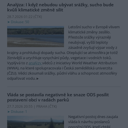
Analýza: I když nebudou ubývat srážky, sucho bude
kvůli klimatické změně sílit
28.7.2026 01:22 (
ČTK
)
Diskuse: 50
Letošní sucho v Evropě vlivem
klimatické změny zesílilo.
Přestože srážky výrazněji
neubývají, vyšší teploty
zásadně zvyšují výpar vody z
krajiny a prohlubují dopady sucha. Oteplující se atmosféra je totiž
žíznivější a urychluje vysychání půdy, vegetace i vodních toků.
Vyplývá to z
analýzy
vědců z iniciativy World Weather Attribution
(WWA), na které spolupracovala i Česká zemědělská univerzita
(ČZU). Vědci zkoumali srážky, půdní vláhu a schopnost atmosféry
odpařovat vodu.
Vláda se postavila negativně ke snaze ODS posílit
postavení obcí v radách parků
27.7.2026 20:55 | PRAHA (
ČTK
)
Diskuse: 1
Negativní postoj dnes zaujala
vláda k návrhu poslanců
opoziční ODS, kteří chtějí