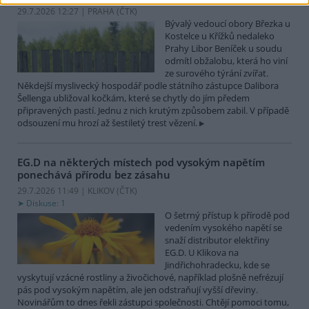
29.7.2026 12:27 | PRAHA (
ČTK
)
Bývalý vedoucí obory Březka u
Kostelce u Křížků nedaleko
Prahy Libor Beníček u soudu
odmítl obžalobu, která ho viní
ze surového týrání zvířat.
Někdejší myslivecký hospodář podle státního zástupce Dalibora
Šellenga ubližoval kočkám, které se chytly do jím předem
připravených pastí. Jednu z nich krutým způsobem zabil. V případě
odsouzení mu hrozí až šestiletý trest vězení.
EG.D na některých místech pod vysokým napětím
ponechává přírodu bez zásahu
29.7.2026 11:49 | KLIKOV (
ČTK
)
Diskuse: 1
O šetrný přístup k přírodě pod
vedením vysokého napětí se
snaží distributor elektřiny
EG.D. U Klikova na
Jindřichohradecku, kde se
vyskytují vzácné rostliny a živočichové, například plošně nefrézují
pás pod vysokým napětím, ale jen odstraňují vyšší dřeviny.
Novinářům to dnes řekli zástupci společnosti. Chtějí pomoci tomu,