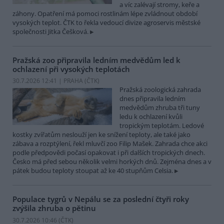
a víc zalévají stromy, keře a
záhony. Opatření má pomoci rostlinám lépe zvládnout období
vysokých teplot. ČTK to řekla vedoucí divize agroservis městské
společnosti Jitka Češková.
Pražská zoo připravila ledním medvědům led k
ochlazení při vysokých teplotách
30.7.2026 12:41 | PRAHA (
ČTK
)
Pražská zoologická zahrada
dnes připravila ledním
medvědům zhruba tři tuny
ledu k ochlazení kvůli
tropickým teplotám. Ledové
kostky zvířatům neslouží jen ke snížení teploty, ale také jako
zábava a rozptýlení, řekl mluvčí zoo Filip Mašek. Zahrada chce akci
podle předpovědi počasí opakovat i při dalších tropických dnech.
Česko má před sebou několik velmi horkých dnů. Zejména dnes a v
pátek budou teploty stoupat až ke 40 stupňům Celsia.
Populace tygrů v Nepálu se za poslední čtyři roky
zvýšila zhruba o pětinu
30.7.2026 10:46 (
ČTK
)