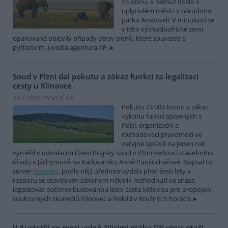
15 slonů, k němuž došlo v
uplynulém měsíci v národním
parku Amboseli. V minulosti se
v této východoafrické zemi
opakovaně objevily případy otrav slonů, které souvisely s
pytláctvím, uvedla agentura AP.
Soud v Plzni dal pokutu a zákaz funkcí za legalizaci
cesty u Klínovce
29.7.2026 15:51 (
ČTK
)
Pokutu 73 000 korun a zákaz
výkonu funkcí spojených s
řídící, organizační a
rozhodovací pravomocí ve
veřejné správě na jeden rok
vyměřil v odvolacím řízení Krajský soud v Plzni vedoucí stavebního
úřadu v Jáchymově na Karlovarsku Anně Punčochářové. Napsal to
server
Novinky
, podle nějž úřednice vydala před šesti lety v
rozporu se stavebním zákonem několik rozhodnutí ve snaze
legalizovat načerno budovanou lesní cestu klíčovou pro propojení
soukromých skiareálů Klínovec a Neklid v Krušných horách.
V Austrálii se mezi volně žijícími ptáky šíří virus ptačí