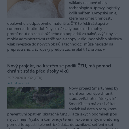
náklady na nové obaly,
technologie a úpravy logistiky
kvůli nařízení Evropské unie,
které má omezit množství
obalového a odpadového materiálu. ČTK to řekli zástupci e-
commerce. Krátkodobě by se náklady podle nich mohly
promítnout do cen zboží nebo do poplatků za balné, zvýšit by se
mohla administrativní zátěž pro e-shopy. Z dlouhodobého hlediska
však investice do nových obalů a technologií může náklady na
přepravu snížit. Evropský předpis začne platit 12. srpna.
Nový projekt, na kterém se podílí ČZU, má pomoci
chránit stáda před útoky vlků
29.7.2026 01:32 (
ČTK
)
Diskuse: 27
Nový projekt SmartSheep by
mohl pomoci lépe chránit
stáda zvířat před útoky vlků.
SmartSheep má za cíl získat
spolehlivá data o tom, která
preventivní opatření skutečně fungují a za jakých podmínek jsou
nejúčinnější. Výzkum kombinuje terénní experimenty, monitoring
pomocí fotopastí, telemetrická data, dotazníková šetření mezi