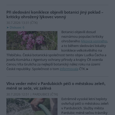
Při sledování koniklece objevili botanici jiný poklad –
kriticky ohrožený lýkovec vonný
30.7.2026 13:31 (
ČTK
)
Diskuse: 6
Botanici objevili dosud
neznámou populaci kriticky
ohroženého
lýkovce vonného
,
a to během sledování lokality
koniklece velkokvětého na
Třebíčsku. Česká botanická společnost tento objev Luďka Čecha a
Josefa Komárka z Agentury ochrany přírody a krajiny ČR ocenila
Cenou Víta Grulicha za nejlepší botanický nález roku na území
České republiky. Společnost o tom
informovala
ČTK.
Vlna veder mění v Pardubicích péči o městskou zeleň,
méně se seče, víc zalévá
30.7.2026 12:51 | PARDUBICE (
ČTK
)
Extrémně vysoké letní teploty
ovlivňují péči o městskou zeleň
v Pardubicích. Služby města
Pardubic méně sečou trávníky