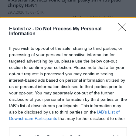
chřipky H5N1
29.7.2026 15:08 (
ČTK
)
Mezi volně žijícími ptáky v
Austrálii se začal šířit vysoce
nakažlivý virus ptačí chřipky
Ekolist.cz -
Do Not Process My Personal
Information
H5N1. Podle agentury AFP to
dnes oznámila hlavní státní
veterinářka Beth Cooksonová. Podle ní jde o očekávaný, ale
If you wish to opt-out of the sale, sharing to third parties, or
znepokojivý vývoj, který může vést k rozsáhlejšímu šíření nákazy
processing of your personal or sensitive information for
mezi divokými zvířaty. Australská ministryně zemědělství Julie
targeted advertising by us, please use the below opt-out
Collinsová uvedla, že zatím nejsou důkazy o hromadném úhynu
ptáků ani o zasažení drůbežářského průmyslu. Riziko pro lidské
section to confirm your selection. Please note that after your
zdraví podle ní zůstává nízké.
opt-out request is processed you may continue seeing
interest-based ads based on personal information utilized by
us or personal information disclosed to third parties prior to
Senát má akční plán EU pro hnojiva za nedostatečný,
your opt-out. You may separately opt-out of the further
situace je podle něj závažná
disclosure of your personal information by third parties on the
29.7.2026 14:59 | PRAHA (
ČTK
)
IAB’s list of downstream participants. This information may
Senát považuje situaci na trhu
also be disclosed by us to third parties on the
IAB’s List of
s hnojivy za závažnou.
Podporuje sice základní cíle
Downstream Participants
that may further disclose it to other
akčního plánu pro hnojiva,
third parties.
který v květnu představila
Evropská komise (EK), ale považuje tento plán za nedostatečný.