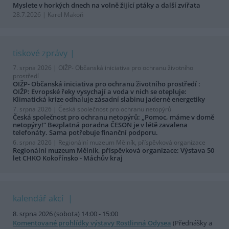
Myslete v horkých dnech na volně žijící ptáky a další zvířata
28.7.2026 | Karel Makoň
tiskové zprávy
7. srpna 2026 |
OIŽP- Občanská iniciativa pro ochranu životního
prostředí
OIŽP- Občanská iniciativa pro ochranu životního prostředí :
OIŽP: Evropské řeky vysychají a voda v nich se otepluje:
Klimatická krize odhaluje zásadní slabinu jaderné energetiky
7. srpna 2026 |
Česká společnost pro ochranu netopýrů
Česká společnost pro ochranu netopýrů: „Pomoc, máme v domě
netopýry!“ Bezplatná poradna ČESON je v létě zavalena
telefonáty. Sama potřebuje finanční podporu.
6. srpna 2026 |
Regionální muzeum Mělník, příspěvková organizace
Regionální muzeum Mělník, příspěvková organizace: Výstava 50
let CHKO Kokořínsko - Máchův kraj
kalendář akcí
8. srpna 2026 (sobota) 14:00 - 15:00
Komentované prohlídky výstavy Rostlinná Odysea
(Přednášky a