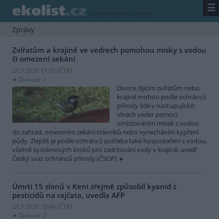
☰
/
zpravodajství
/
zprávy
Zprávy
Zvířatům a krajině ve vedrech pomohou misky s vodou
či omezení sekání
31.7.2026 11:01 (
ČTK
)
Diskuse: 1
Divoce žijícím zvířatům nebo
krajině mohou podle ochránců
přírody lidé v nastupujících
vlnách veder pomoci
umísťováním misek s vodou
do zahrad, omezením sekání trávníků nebo vynecháním kypření
půdy. Zlepšit je podle ochránců potřeba také hospodaření s vodou,
včetně systémových kroků pro zadržování vody v krajině, uvedl
Český svaz ochránců přírody (ČSOP).
Úmrtí 15 slonů v Keni zřejmě způsobil kyanid z
pesticidů na rajčata, uvedla AFP
31.7.2026 10:49 (
ČTK
)
Diskuse: 2