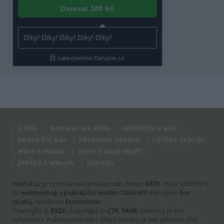
O NÁS
NOVINKY NA WEBU
INZERUJTE U NÁS
PODPOŘTE NÁS
PŘEBÍRÁNÍ OBSAHU
TIŠTĚNÝ EKOLIST
MAPA STRÁNEK
DEJTE O SOBĚ VĚDĚT
ZPRÁVY E-MAILEM
COOKIES
Ekolist.cz
je vydáván občanským sdružením
BEZK
. ISSN 1802-9019.
Za
webhosting
a
publikační systém TOOLKIT
děkujeme
Ecn
studiu
. Navštivte
Ecomonitor
.
Copyright ©
BEZK
. Copyright ©
ČTK
,
TASR
. Všechna práva
vyhrazena. Publikování nebo šíření obsahu je bez předchozího