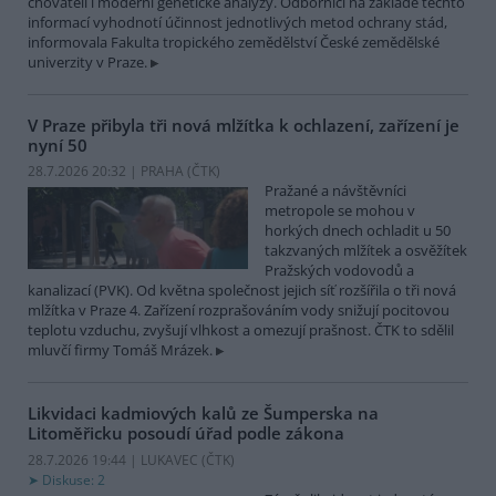
chovateli i moderní genetické analýzy. Odborníci na základě těchto
informací vyhodnotí účinnost jednotlivých metod ochrany stád,
informovala Fakulta tropického zemědělství České zemědělské
univerzity v Praze.
V Praze přibyla tři nová mlžítka k ochlazení, zařízení je
nyní 50
28.7.2026 20:32 | PRAHA (
ČTK
)
Pražané a návštěvníci
metropole se mohou v
horkých dnech ochladit u 50
takzvaných mlžítek a osvěžítek
Pražských vodovodů a
kanalizací (PVK). Od května společnost jejich síť rozšířila o tři nová
mlžítka v Praze 4. Zařízení rozprašováním vody snižují pocitovou
teplotu vzduchu, zvyšují vlhkost a omezují prašnost. ČTK to sdělil
mluvčí firmy Tomáš Mrázek.
Likvidaci kadmiových kalů ze Šumperska na
Litoměřicku posoudí úřad podle zákona
28.7.2026 19:44 | LUKAVEC (
ČTK
)
Diskuse: 2