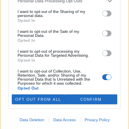
Personal Data Processing Opt Outs
Senátoři se na tom usnesli dnes, když projednávali svoje
stanovisko ke zmíněnému akčnímu plánu. Unijní plán má podpořit
I want to opt-out of the Sharing of my
zemědělce, posílit domácí produkci a snížit závislost Evropy na
personal data.
dovozech a reaguje na nestabilitu na světových trzích hlavně v
Opted In
souvislosti s válkou proti Íránu.
I want to opt-out of the Sale of my
Personal Data.
Opted In
Těžba dřeva se v Pardubickém kraji blíží době před
kůrovcovou kalamitou
I want to opt-out of processing my
29.7.2026 14:28 | PARDUBICE (
ČTK
)
Personal Data for Targeted Advertising.
Těžba dřeva v Pardubickém
Opted In
kraji se v posledních dvou
letech vrací k hodnotám, které
I want to opt-out of Collection, Use,
byly běžné před kůrovcovou
Retention, Sale, and/or Sharing of my
kalamitou. Podle údajů
Personal Data that Is Unrelated with the
Purposes for which it was collected.
Českého statistického úřadu
(ČSÚ) vloni v regionu dosáhla milionu
Opted Out
metrů krychlových, což bylo meziročně o 9000 metrů krychlových
méně. Na vrcholu kůrovcové kalamity se v kraji těžilo i více než 1,6
OPT OUT FROM ALL
CONFIRM
milionu krychlových metrů, před jejím vypuknutím méně než
milion.
Data Deletion
Data Access
Privacy Policy
Bývalý vedoucí obory Březka odmítl obžalobu z týrání
zvířat