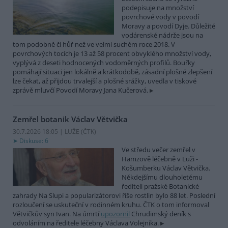
podepisuje na množství
povrchové vody v povodí
Moravy a povodí Dyje. Důležité
vodárenské nádrže jsou na
tom podobně či hůř než ve velmi suchém roce 2018. V
povrchových tocích je 13 až 58 procent obvyklého množství vody,
vyplývá z deseti hodnocených vodoměrných profilů. Bouřky
pomáhají situaci jen lokálně a krátkodobě, zásadní plošné zlepšení
lze čekat, až přijdou trvalejší a plošné srážky, uvedla v tiskové
zprávě mluvčí Povodí Moravy Jana Kučerová.
Zemřel botanik Václav Větvička
30.7.2026 18:05 | LUŽE (
ČTK
)
Diskuse: 6
Ve středu večer zemřel v
Hamzově léčebně v Luži -
Košumberku Václav Větvička.
Někdejšímu dlouholetému
řediteli pražské Botanické
zahrady Na Slupi a popularizátorovi říše rostlin bylo 88 let. Poslední
rozloučení se uskuteční v rodinném kruhu. ČTK o tom informoval
Větvičkův syn Ivan. Na úmrtí
upozornil
Chrudimský deník s
odvoláním na ředitele léčebny Václava Volejníka.