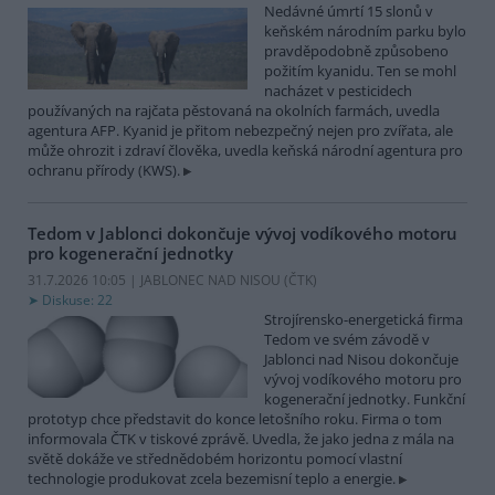
Nedávné úmrtí 15 slonů v
keňském národním parku bylo
pravděpodobně způsobeno
požitím kyanidu. Ten se mohl
nacházet v pesticidech
používaných na rajčata pěstovaná na okolních farmách, uvedla
agentura AFP. Kyanid je přitom nebezpečný nejen pro zvířata, ale
může ohrozit i zdraví člověka, uvedla keňská národní agentura pro
ochranu přírody (KWS).
Tedom v Jablonci dokončuje vývoj vodíkového motoru
pro kogenerační jednotky
31.7.2026 10:05 | JABLONEC NAD NISOU (
ČTK
)
Diskuse: 22
Strojírensko-energetická firma
Tedom ve svém závodě v
Jablonci nad Nisou dokončuje
vývoj vodíkového motoru pro
kogenerační jednotky. Funkční
prototyp chce představit do konce letošního roku. Firma o tom
informovala ČTK v tiskové zprávě. Uvedla, že jako jedna z mála na
světě dokáže ve střednědobém horizontu pomocí vlastní
technologie produkovat zcela bezemisní teplo a energie.