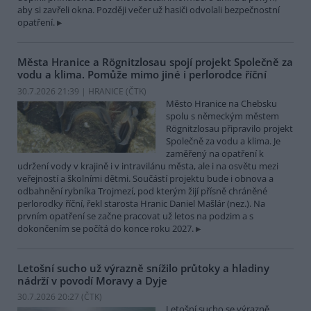
aby si zavřeli okna. Později večer už hasiči odvolali bezpečnostní
opatření.
Města Hranice a Rögnitzlosau spojí projekt Společně za
vodu a klima. Pomůže mimo jiné i perlorodce říční
30.7.2026 21:39 | HRANICE (
ČTK
)
Město Hranice na Chebsku
spolu s německým městem
Rögnitzlosau připravilo projekt
Společně za vodu a klima. Je
zaměřený na opatření k
udržení vody v krajině i v intravilánu města, ale i na osvětu mezi
veřejností a školními dětmi. Součástí projektu bude i obnova a
odbahnění rybníka Trojmezí, pod kterým žijí přísně chráněné
perlorodky říční, řekl starosta Hranic Daniel Mašlár (nez.). Na
prvním opatření se začne pracovat už letos na podzim a s
dokončením se počítá do konce roku 2027.
Letošní sucho už výrazně snížilo průtoky a hladiny
nádrží v povodí Moravy a Dyje
30.7.2026 20:27 (
ČTK
)
Letošní sucho se výrazně