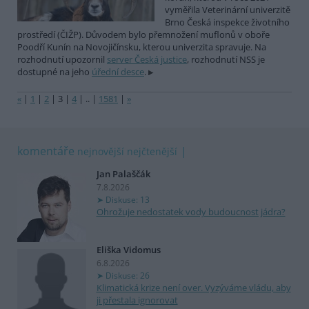
vyměřila Veterinární univerzitě
Brno Česká inspekce životního
prostředí (ČIŽP). Důvodem bylo přemnožení muflonů v oboře
Poodří Kunín na Novojičínsku, kterou univerzita spravuje. Na
rozhodnutí upozornil
server Česká justice
, rozhodnutí NSS je
dostupné na jeho
úřední desce
.
«
|
1
|
2
|
3
|
4
|
..
|
1581
|
»
komentáře
nejnovější
nejčtenější
Jan Palaščák
7.8.2026
Diskuse: 13
Ohrožuje nedostatek vody budoucnost jádra?
Eliška Vidomus
6.8.2026
Diskuse: 26
Klimatická krize není over. Vyzýváme vládu, aby
ji přestala ignorovat