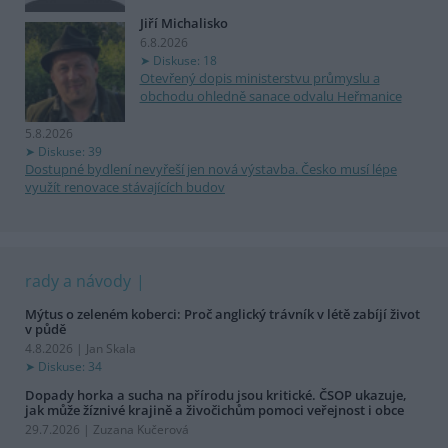
Jiří Michalisko
6.8.2026
Diskuse: 18
Otevřený dopis ministerstvu průmyslu a
obchodu ohledně sanace odvalu Heřmanice
5.8.2026
Diskuse: 39
Dostupné bydlení nevyřeší jen nová výstavba. Česko musí lépe
využít renovace stávajících budov
rady a návody
Mýtus o zeleném koberci: Proč anglický trávník v létě zabíjí život
v půdě
4.8.2026 | Jan Skala
Diskuse: 34
Dopady horka a sucha na přírodu jsou kritické. ČSOP ukazuje,
jak může žíznivé krajině a živočichům pomoci veřejnost i obce
29.7.2026 | Zuzana Kučerová