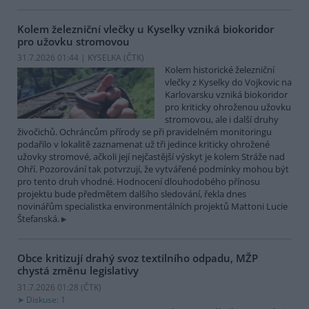
Kolem železniční vlečky u Kyselky vzniká biokoridor
pro užovku stromovou
31.7.2026 01:44 | KYSELKA (
ČTK
)
Kolem historické železniční
vlečky z Kyselky do Vojkovic na
Karlovarsku vzniká biokoridor
pro kriticky ohroženou užovku
stromovou, ale i další druhy
živočichů. Ochráncům přírody se při pravidelném monitoringu
podařilo v lokalitě zaznamenat už tři jedince kriticky ohrožené
užovky stromové, ačkoli její nejčastější výskyt je kolem Stráže nad
Ohří. Pozorování tak potvrzují, že vytvářené podmínky mohou být
pro tento druh vhodné. Hodnocení dlouhodobého přínosu
projektu bude předmětem dalšího sledování, řekla dnes
novinářům specialistka environmentálních projektů Mattoni Lucie
Štefanská.
Obce kritizují drahý svoz textilního odpadu, MŽP
chystá změnu legislativy
31.7.2026 01:28 (
ČTK
)
Diskuse: 1