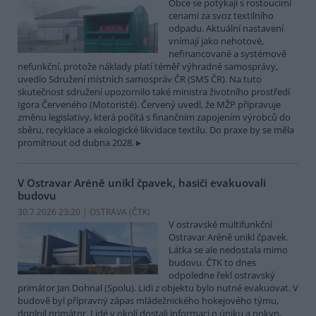
Obce se potýkají s rostoucími
cenami za svoz textilního
odpadu. Aktuální nastavení
vnímají jako nehotové,
nefinancované a systémově
nefunkční, protože náklady platí téměř výhradně samosprávy,
uvedlo Sdružení místních samospráv ČR (SMS ČR). Na tuto
skutečnost sdružení upozornilo také ministra životního prostředí
Igora Červeného (Motoristé). Červený uvedl, že MŽP připravuje
změnu legislativy, která počítá s finančním zapojením výrobců do
sběru, recyklace a ekologické likvidace textilu. Do praxe by se měla
promítnout od dubna 2028.
V Ostravar Aréně unikl čpavek, hasiči evakuovali
budovu
30.7.2026 23:20 | OSTRAVA (
ČTK
)
V ostravské multifunkční
Ostravar Aréně unikl čpavek.
Látka se ale nedostala mimo
budovu. ČTK to dnes
odpoledne řekl ostravský
primátor Jan Dohnal (Spolu). Lidi z objektu bylo nutné evakuovat. V
budově byl přípravný zápas mládežnického hokejového týmu,
doplnil primátor. Lidé v okolí dostali informaci o úniku a pokyn,