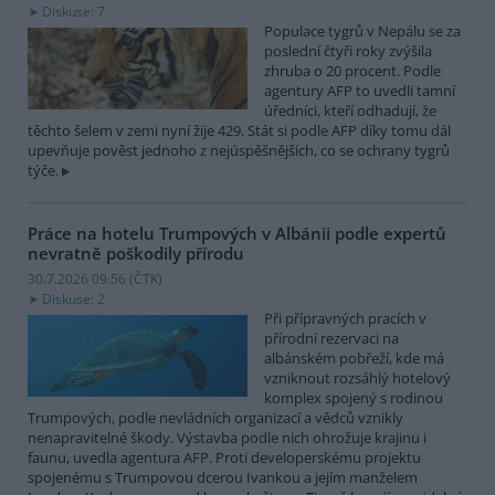
Diskuse: 7
Populace tygrů v Nepálu se za
poslední čtyři roky zvýšila
zhruba o 20 procent. Podle
agentury AFP to uvedli tamní
úředníci, kteří odhadují, že
těchto šelem v zemi nyní žije 429. Stát si podle AFP díky tomu dál
upevňuje pověst jednoho z nejúspěšnějších, co se ochrany tygrů
týče.
Práce na hotelu Trumpových v Albánii podle expertů
nevratně poškodily přírodu
30.7.2026 09:56 (
ČTK
)
Diskuse: 2
Při přípravných pracích v
přírodní rezervaci na
albánském pobřeží, kde má
vzniknout rozsáhlý hotelový
komplex spojený s rodinou
Trumpových, podle nevládních organizací a vědců vznikly
nenapravitelné škody. Výstavba podle nich ohrožuje krajinu i
faunu, uvedla agentura AFP. Proti developerskému projektu
spojenému s Trumpovou dcerou Ivankou a jejím manželem