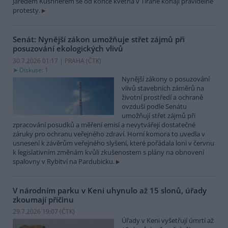
Jaredem Kushnerem se od konce května v Tiraně konají pravidelné
protesty.
Senát: Nynější zákon umožňuje střet zájmů při
posuzování ekologických vlivů
30.7.2026 01:17 | PRAHA (
ČTK
)
Diskuse: 1
Nynější zákony o posuzování
vlivů stavebních záměrů na
životní prostředí a ochraně
ovzduší podle Senátu
umožňují střet zájmů při
zpracování posudků a měření emisí a nevytvářejí dostatečné
záruky pro ochranu veřejného zdraví. Horní komora to uvedla v
usnesení k závěrům veřejného slyšení, které pořádala loni v červnu
k legislativním změnám kvůli zkušenostem s plány na obnovení
spalovny v Rybitví na Pardubicku.
V národním parku v Keni uhynulo až 15 slonů, úřady
zkoumají příčinu
29.7.2026 19:07 (
ČTK
)
Úřady v Keni vyšetřují úmrtí až