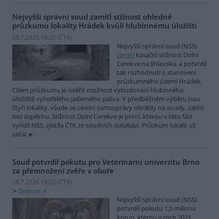
Nejvyšší správní soud zamítl stížnost ohledně
průzkumu lokality Hrádek kvůli hlubinnému úložišti
28.7.2026 18:20 (
ČTK
)
Nejvyšší správní soud (NSS)
zamítl
kasační stížnost Dolní
Cerekve na Jihlavsku, a potvrdil
tak rozhodnutí o stanovení
průzkumného území Hrádek.
Cílem průzkumu je ověřit možnost vybudování hlubinného
úložiště vyhořelého jaderného paliva. V předběžném výběru jsou
čtyři lokality, všude se okolní samosprávy obrátily na soudy, zatím
bez úspěchu. Stížnost Dolní Cerekve je první, kterou v této fázi
vyřídil NSS, zjistila ČTK ze soudních databází. Průzkum lokalit už
začal.
Soud potvrdil pokutu pro Veterinární univerzitu Brno
za přemnožení zvěře v oboře
28.7.2026 18:02 (
ČTK
)
Diskuse: 4
Nejvyšší správní soud (NSS)
potvrdil pokutu 1,5 milionu
korun, kterou v roce 2021