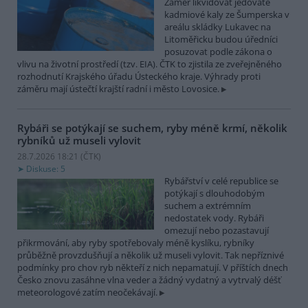
Záměr likvidovat jedovaté
kadmiové kaly ze Šumperska v
areálu skládky Lukavec na
Litoměřicku budou úředníci
posuzovat podle zákona o
vlivu na životní prostředí (tzv. EIA). ČTK to zjistila ze zveřejněného
rozhodnutí Krajského úřadu Ústeckého kraje. Výhrady proti
záměru mají ústečtí krajští radní i město Lovosice.
Rybáři se potýkají se suchem, ryby méně krmí, několik
rybníků už museli vylovit
28.7.2026 18:21 (
ČTK
)
Diskuse: 5
Rybářství v celé republice se
potýkají s dlouhodobým
suchem a extrémním
nedostatek vody. Rybáři
omezují nebo pozastavují
přikrmování, aby ryby spotřebovaly méně kyslíku, rybníky
průběžně provzdušňují a několik už museli vylovit. Tak nepříznivé
podmínky pro chov ryb někteří z nich nepamatují. V příštích dnech
Česko znovu zasáhne vlna veder a žádný vydatný a vytrvalý déšť
meteorologové zatím neočekávají.