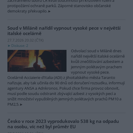
záchranného sboru ČR kvůli součinnosti při krizovém řízení a
protipožární ochraně parků. Záporné stanovisko občanské
demokraty překvapilo.
Soud v Miláně nařídil vypnout vysoké pece v největší
italské ocelárně
27.7.2026 20:32 (
ČTK
)
Diskuse: 2
Odvolací soud v Miláně dnes
nařídil největší italské ocelárně
kvůli znečišťování azbestem a
jemným polétavým prachem
vypnout vysoké pece.
Ocelárně Acciaierie d’Italia (ADI) z jihoitalského města Taranto
nařizuje, aby tak učinila do 90 dnů od doručení rozsudku, informují
agentury ANSA a Adnkronos. Pokud chce firma provoz obnovit,
musí podle soudu odstranit zbývající azbest z vysokých pecí a
snížit množství vypuštěných jemných polétavých prachů PM10 a
PM2,5.
Česko v roce 2023 vyprodukovalo 538 kg na odpadu
na osobu, víc než byl průměr EU