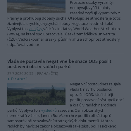
Přestože srážky výrazněji
neubývají, vyšší teploty
zásadně zvyšují výpar vody z
krajiny a prohlubují dopady sucha. Oteplující se atmosféra je totiž
žíznivější a urychluje vysychání půdy, vegetace i vodních toků.
Vyplývá to z
analýzy
vědců z iniciativy World Weather Attribution
(WWA), na které spolupracovala i Česká zemědělská univerzita
(ČZU). Vědci zkoumali srážky, půdní vláhu a schopnost atmosféry
odpařovat vodu.
Vláda se postavila negativně ke snaze ODS posílit
postavení obcí v radách parků
27.7.2026 20:55 | PRAHA (
ČTK
)
Diskuse: 1
Negativní postoj dnes zaujala
vláda k návrhu poslanců
opoziční ODS, kteří chtějí
posílit postavení zástupců obcí
a krajů v radách národních
parků. Vyplývá to z
výsledků
zasedání. Osm občanských
demokratů v čele s Janem Burešem chce posílit roli zástupců
samospráv při schvalování strategických dokumentů. Místa v
radách by navíc ze zákona obsazovali také zástupci Hasičského