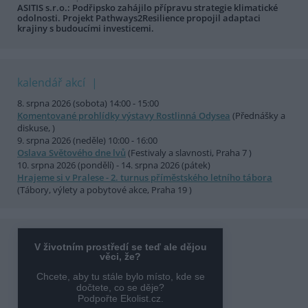
ASITIS s.r.o.: Podřipsko zahájilo přípravu strategie klimatické
odolnosti. Projekt Pathways2Resilience propojil adaptaci
krajiny s budoucími investicemi.
kalendář akcí
8. srpna 2026 (sobota) 14:00 - 15:00
Komentované prohlídky výstavy Rostlinná Odysea
(Přednášky a
diskuse, )
9. srpna 2026 (neděle) 10:00 - 16:00
Oslava Světového dne lvů
(Festivaly a slavnosti, Praha 7 )
10. srpna 2026 (pondělí) - 14. srpna 2026 (pátek)
Hrajeme si v Pralese - 2. turnus příměstského letního tábora
(Tábory, výlety a pobytové akce, Praha 19 )