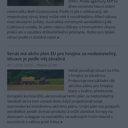
H5N1. Podle agentury AFP to
dnes oznámila hlavní státní
veterinářka Beth Cooksonová. Podle ní jde o očekávaný, ale
znepokojivý vývoj, který může vést k rozsáhlejšímu šíření nákazy
mezi divokými zvířaty. Australská ministryně zemědělství Julie
Collinsová uvedla, že zatím nejsou důkazy o hromadném úhynu
ptáků ani o zasažení drůbežářského průmyslu. Riziko pro lidské
zdraví podle ní zůstává nízké.
Senát má akční plán EU pro hnojiva za nedostatečný,
situace je podle něj závažná
29.7.2026 14:59 | PRAHA (
ČTK
)
Senát považuje situaci na trhu
s hnojivy za závažnou.
Podporuje sice základní cíle
akčního plánu pro hnojiva,
který v květnu představila
Evropská komise (EK), ale považuje tento plán za nedostatečný.
Senátoři se na tom usnesli dnes, když projednávali svoje
stanovisko ke zmíněnému akčnímu plánu. Unijní plán má podpořit
zemědělce, posílit domácí produkci a snížit závislost Evropy na
dovozech a reaguje na nestabilitu na světových trzích hlavně v
souvislosti s válkou proti Íránu.