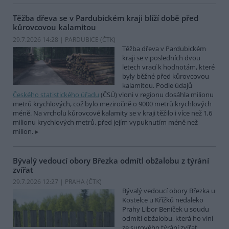
Těžba dřeva se v Pardubickém kraji blíží době před
kůrovcovou kalamitou
29.7.2026 14:28 | PARDUBICE (
ČTK
)
Těžba dřeva v Pardubickém
kraji se v posledních dvou
letech vrací k hodnotám, které
byly běžné před kůrovcovou
kalamitou. Podle údajů
Českého statistického úřadu
(ČSÚ) vloni v regionu dosáhla milionu
metrů krychlových, což bylo meziročně o 9000 metrů krychlových
méně. Na vrcholu kůrovcové kalamity se v kraji těžilo i více než 1,6
milionu krychlových metrů, před jejím vypuknutím méně než
milion.
Bývalý vedoucí obory Březka odmítl obžalobu z týrání
zvířat
29.7.2026 12:27 | PRAHA (
ČTK
)
Bývalý vedoucí obory Březka u
Kostelce u Křížků nedaleko
Prahy Libor Beníček u soudu
odmítl obžalobu, která ho viní
ze surového týrání zvířat.