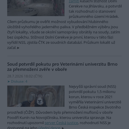
zamítl
kasační stížnost Dolní
Cerekve na Jihlavsku, a potvrdil
tak rozhodnutí o stanovení
průzkumného území Hrádek.
Cílem průzkumu je ověřit možnost vybudování hlubinného
úložiště vyhořelého jaderného paliva. V předběžném výběru jsou
čtyři lokality, všude se okolní samosprávy obrátily na soudy, zatím
bez úspěchu. Stížnost Dolní Cerekve je první, kterou v této fázi
vyřídil NSS, zjistila ČTK ze soudních databází. Průzkum lokalit už
začal.
Soud potvrdil pokutu pro Veterinární univerzitu Brno
za přemnožení zvěře v oboře
28.7.2026 18:02 (
ČTK
)
Diskuse: 4
Nejvyšší správní soud (NSS)
potvrdil pokutu 1,5 milionu
korun, kterou v roce 2021
vyměřila Veterinární univerzitě
Brno Česká inspekce životního
prostředí (ČIŽP). Důvodem bylo přemnožení muflonů v oboře
Poodří Kunín na Novojičínsku, kterou univerzita spravuje. Na
rozhodnutí upozornil
server Česká justice
, rozhodnutí NSS je
dostupné na jeho
úřední desce
.