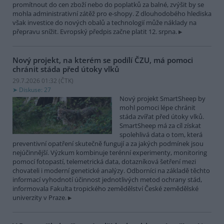
promítnout do cen zboží nebo do poplatků za balné, zvýšit by se
mohla administrativní zátěž pro e-shopy. Z dlouhodobého hlediska
však investice do nových obalů a technologií může náklady na
přepravu snížit. Evropský předpis začne platit 12. srpna.
Nový projekt, na kterém se podílí ČZU, má pomoci
chránit stáda před útoky vlků
29.7.2026 01:32 (
ČTK
)
Diskuse: 27
Nový projekt SmartSheep by
mohl pomoci lépe chránit
stáda zvířat před útoky vlků.
SmartSheep má za cíl získat
spolehlivá data o tom, která
preventivní opatření skutečně fungují a za jakých podmínek jsou
nejúčinnější. Výzkum kombinuje terénní experimenty, monitoring
pomocí fotopastí, telemetrická data, dotazníková šetření mezi
chovateli i moderní genetické analýzy. Odborníci na základě těchto
informací vyhodnotí účinnost jednotlivých metod ochrany stád,
informovala Fakulta tropického zemědělství České zemědělské
univerzity v Praze.