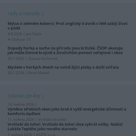
rady a návody
Mýtus o zeleném koberci: Proč anglický trávník v létě zabíjí život
v půdě
4.8.2026 | Jan Skala
Diskuse: 31
Dopady horka a sucha na přírodu jsou kritické. ČSOP ukazuje,
jak může žíznivé krajině a živočichům pomoci veřejnost i obce
29.7.2026 | Zuzana Kučerová
Myslete v horkých dnech na volně žijící ptáky a další zvířata
28.7.2026 | Karel Makoň
tiskové zprávy
14. května 2026 |
Výměna střešních oken jako krok k vyšší energetické účinnosti a
komfortu bydlení
11. května 2026 |
Vrchlabí do toho!
Vrchlabí do toho!: Vrchlabí do toho! chce vyhrát volby. Nabízí
Lukáše Teplého jako nového starostu
7. května 2026 |
ASITIS s.r.o.