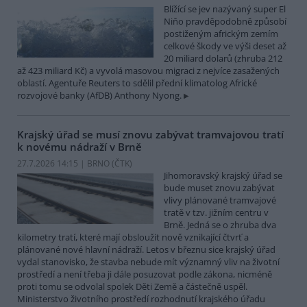
Blížící se jev nazývaný super El
Niňo pravděpodobně způsobí
postiženým africkým zemím
celkové škody ve výši deset až
20 miliard dolarů (zhruba 212
až 423 miliard Kč) a vyvolá masovou migraci z nejvíce zasažených
oblastí. Agentuře Reuters to sdělil přední klimatolog Africké
rozvojové banky (AfDB) Anthony Nyong.
Krajský úřad se musí znovu zabývat tramvajovou tratí
k novému nádraží v Brně
27.7.2026 14:15 | BRNO (
ČTK
)
Jihomoravský krajský úřad se
bude muset znovu zabývat
vlivy plánované tramvajové
tratě v tzv. jižním centru v
Brně. Jedná se o zhruba dva
kilometry tratí, které mají obsloužit nově vznikající čtvrť a
plánované nové hlavní nádraží. Letos v březnu sice krajský úřad
vydal stanovisko, že stavba nebude mít významný vliv na životní
prostředí a není třeba ji dále posuzovat podle zákona, nicméně
proti tomu se odvolal spolek Děti Země a částečně uspěl.
Ministerstvo životního prostředí rozhodnutí krajského úřadu