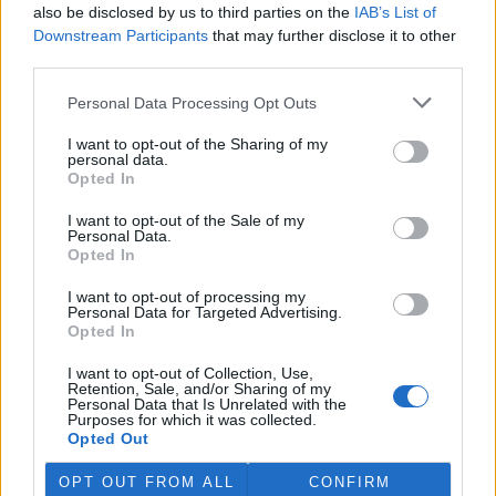
also be disclosed by us to third parties on the
IAB’s List of
prostředí (MŽP) zabavilo z
nelegálního chovu zápasníka
Downstream Participants
that may further disclose it to other
Karlose Vémoly, najde nový
third parties.
domov v Nizozemsku. Z dočasného azylu v liberecké zoologické
zahrady šelma zamíří do centra pro velké kočkovité šelmy
Felida,
Personal Data Processing Opt Outs
sdělilo ČTK ministerstvo. Nizozemská stanice se stará i o tygra
Tajmira a lva Mera, kteří také pocházejí z nevyhovujících
I want to opt-out of the Sharing of my
soukromých chovů v České republice.
personal data.
Opted In
Rybářství Litomyšl kvůli suchu muselo slovit několik
I want to opt-out of the Sale of my
Personal Data.
rybníků
Aktualizováno
Opted In
28.7.2026 10:40 (
ČTK
)
Diskuse: 3
I want to opt-out of processing my
Rybářství Litomyšl muselo
Personal Data for Targeted Advertising.
kvůli dlouhodobému suchu a
Opted In
nedostatku vody předčasně
slovit pět rybníků. U dalších
I want to opt-out of Collection, Use,
vodních ploch hrozí, že při
Retention, Sale, and/or Sharing of my
pokračujícím poklesu hladiny bude nutné rovněž přistoupit k
Personal Data that Is Unrelated with the
Purposes for which it was collected.
výlovu. Letos je většina rybníků bez běžného přítoku vody, což
Opted Out
situaci zhoršuje. ČTK to řekl ředitel Rybářství Litomyšl Michal
Brychta.
OPT OUT FROM ALL
CONFIRM