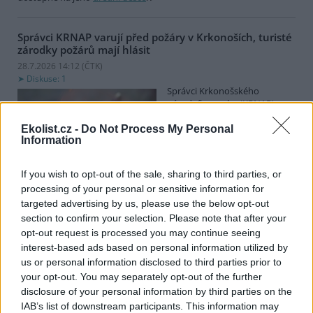
Správci KRNAP varují před požáry v Krkonoších, turisté
zárodky požárů mají hlásit
28.7.2026 14:12 (
ČTK
)
Diskuse: 1
Správci Krkonošského
národního parku (KRNAP)
vyzývají návštěvníky Krkonoš,
aby ihned hlásili jakýkoli
Ekolist.cz -
Do Not Process My Personal
Information
zárodek možného požáru.
Varovali také před zapalováním svíček u pomníků či božích muk
nebo před používáním přenosných vařičů v přírodě. Riziko vzniku
If you wish to opt-out of the sale, sharing to third parties, or
požárů v příštích dnech poroste, řekl ČTK mluvčí Správy KRNAP
processing of your personal or sensitive information for
Radek Drahný. Podle meteorologů přichází další vlna veder, od
targeted advertising by us, please use the below opt-out
čtvrtka se budou teploty blížit 40 stupňům Celsia. Teplo bude i na
horách, pršet nemá.
section to confirm your selection. Please note that after your
opt-out request is processed you may continue seeing
interest-based ads based on personal information utilized by
Lvice Elsa, kterou stát zabavil Vémolovi, bude mít nový
us or personal information disclosed to third parties prior to
domov v Nizozemsku
your opt-out. You may separately opt-out of the further
28.7.2026 14:03 (
ČTK
)
disclosure of your personal information by third parties on the
Lvice Elsa, kterou na začátku
IAB’s list of downstream participants. This information may
června ministerstvo životního