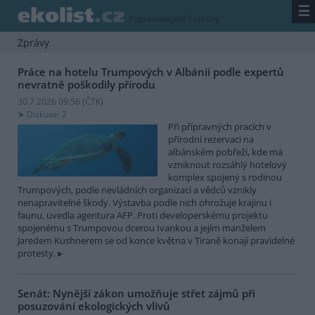
☰
/
zpravodajství
/
zprávy
Zprávy
Práce na hotelu Trumpových v Albánii podle expertů
nevratně poškodily přírodu
30.7.2026 09:56 (
ČTK
)
Diskuse: 2
Při přípravných pracích v
přírodní rezervaci na
albánském pobřeží, kde má
vzniknout rozsáhlý hotelový
komplex spojený s rodinou
Trumpových, podle nevládních organizací a vědců vznikly
nenapravitelné škody. Výstavba podle nich ohrožuje krajinu i
faunu, uvedla agentura AFP. Proti developerskému projektu
spojenému s Trumpovou dcerou Ivankou a jejím manželem
Jaredem Kushnerem se od konce května v Tiraně konají pravidelné
protesty.
Senát: Nynější zákon umožňuje střet zájmů při
posuzování ekologických vlivů