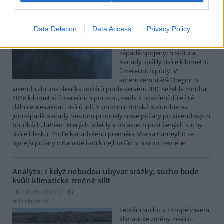
Lesní požáry po měsících sucha postihly západ
Spojených států a Kanady
Data Deletion
Data Access
Privacy Policy
28.7.2026 10:32 (
ČTK
)
Desítky lesních požárů na
západě Spojených států a
Kanady spálily tisíce kilometrů
čtverečních půdy. V
americkém státě Oregon o
víkendu zhruba desítka požárů podle serveru BBC sežehla zhruba
4046 kilometrů čtverečních porostu, vedla k uzavření důležité
dálnice a evakuaci tisíců lidí. V provincii Britská Kolumbie na
jihozápadě Kanady mezitím propukly nové požáry po víkendových
bouřkách, během kterých udeřily v oblastech postižených suchy
tisíce blesků. Podle kanadského premiéra Marka Carneyho se
nynější požáry v Kanadě řadí k nejhorším v historii země.
Analýza: I když nebudou ubývat srážky, sucho bude
kvůli klimatické změně sílit
28.7.2026 01:22 (
ČTK
)
Diskuse: 50
Letošní sucho v Evropě vlivem
klimatické změny zesílilo.