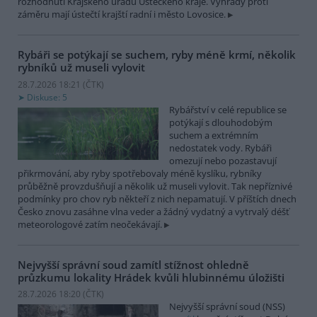
rozhodnutí Krajského úřadu Ústeckého kraje. Výhrady proti
záměru mají ústečtí krajští radní i město Lovosice.
Rybáři se potýkají se suchem, ryby méně krmí, několik
rybníků už museli vylovit
28.7.2026 18:21 (
ČTK
)
Diskuse: 5
Rybářství v celé republice se
potýkají s dlouhodobým
suchem a extrémním
nedostatek vody. Rybáři
omezují nebo pozastavují
přikrmování, aby ryby spotřebovaly méně kyslíku, rybníky
průběžně provzdušňují a několik už museli vylovit. Tak nepříznivé
podmínky pro chov ryb někteří z nich nepamatují. V příštích dnech
Česko znovu zasáhne vlna veder a žádný vydatný a vytrvalý déšť
meteorologové zatím neočekávají.
Nejvyšší správní soud zamítl stížnost ohledně
průzkumu lokality Hrádek kvůli hlubinnému úložišti
28.7.2026 18:20 (
ČTK
)
Nejvyšší správní soud (NSS)