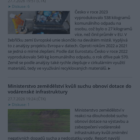
27.7.2026 19:51 (
ČTK
)
Diskuse: 6
Česko v roce 2023
vyprodukovalo 538 kilogramů
komunálního odpadu na
osobu, což bylo o 27 kilogramů
více, než činil průměr v EU. V
žebříčku zemí Evropské unie skončilo na devátém místě. Vyplývá
to z analýzy projektu Evropa v datech. Oproti rokům 2022 a 2021
se jedná o mírné zlepšení. Podle dat Eurostatu Česko v roce 2022
vyprodukovalo 549 kg komunálního odpadu, o rok dříve pak 570.
Země se podle analýzy také rychle zlepšuje v cirkulárním využití
materiálů, tedy ve využívání recyklovaných materiálů.
Ministerstvo zemědělství kvůli suchu obnoví dotace do
vodárenské infrastruktury
27.7.2026 19:24 (
ČTK
)
Diskuse: 1
Ministerstvo zemědělství v
reakci na dlouhodobé sucho
obnoví dotace na výstavbu a
zabezpečení vodárenské
infrastruktury kvůli zmírnění
negativních dopadů sucha a nedostatku vody. Resort navýší