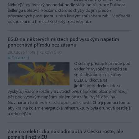
Někdejší myslivecký hospodář podle státního zástupce Dalibora
Šellenga ubližoval kočkám, které se chytly do jím předem
připravených pastí. Jednu z nich krutým způsobem zabil. V případě
odsouzení mu hrozí až šestiletý trest vězení.
EG.D na některých místech pod vysokým napětím
ponechává přírodu bez zásahu
29.7.2026 11:49 | KLIKOV (
ČTK
)
Diskuse: 1
O šetrný přístup k přírodě pod
vedením vysokého napětí se
snaží distributor elektřiny
EG.D. U Klikova na
Jindřichohradecku, kde se
vyskytují vzácné rostliny a živočichové, například plošně nefrézují
pás pod vysokým napětím, ale jen odstraňují vyšší dřeviny.
Novinářům to dnes řekli zástupci společnosti. Chtějí pomoci tomu,
aby krajina kolem energetické infrastruktury byla druhově pestřejší
a odolnější.
Zájem o elektrická nákladní auta v Česku roste, ale
pomaleji než v EU