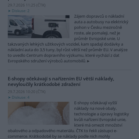
29.7.2026 11:25 (
ČTK
)
Diskuse: 2
Zájem dopravců o nákladní
auta a autobusy na elektrický
pohon v Česku meziročně
roste, ale pomaleji, než je
průměr Evropské unie. U
takzvaných lehkých užitkových vozidel, kam spadají dodávky a
nákladní auta do 3,5 tuny, byl růst větší než průměr EU. V analýze
to uvedlo Centrum dopravního výzkumu, které vychází z dat
Evropského sdružení výrobců automobilů.
E-shopy očekávají s nařízením EU větší náklady,
nevyloučily krátkodobé zdražení
29.7.2026 10:20 (
ČTK
)
Diskuse: 4
E-shopy očekávají vyšší
náklady na nové obaly,
technologie a úpravy logistiky
kvůli nařízení Evropské unie,
které má omezit množství
obalového a odpadového materiálu. ČTK to řekli zástupci e-
commerce. Krátkodobě by se náklady podle nich mohly