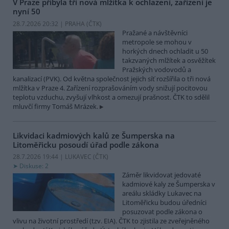
V Praze přibyla tři nová mlžítka k ochlazení, zařízení je
nyní 50
28.7.2026 20:32 | PRAHA (
ČTK
)
Pražané a návštěvníci
metropole se mohou v
horkých dnech ochladit u 50
takzvaných mlžítek a osvěžítek
Pražských vodovodů a
kanalizací (PVK). Od května společnost jejich síť rozšířila o tři nová
mlžítka v Praze 4. Zařízení rozprašováním vody snižují pocitovou
teplotu vzduchu, zvyšují vlhkost a omezují prašnost. ČTK to sdělil
mluvčí firmy Tomáš Mrázek.
Likvidaci kadmiových kalů ze Šumperska na
Litoměřicku posoudí úřad podle zákona
28.7.2026 19:44 | LUKAVEC (
ČTK
)
Diskuse: 2
Záměr likvidovat jedovaté
kadmiové kaly ze Šumperska v
areálu skládky Lukavec na
Litoměřicku budou úředníci
posuzovat podle zákona o
vlivu na životní prostředí (tzv. EIA). ČTK to zjistila ze zveřejněného