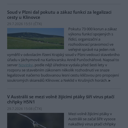
Soud v Plzni dal pokutu a zákaz funkcí za legalizaci
cesty u Klínovce
29.7.2026 15:51 (
ČTK
)
Pokutu 73 000 korun a zákaz
výkonu funkcí spojených s
řídící, organizační a
rozhodovací pravomocí ve
veřejné správě na jeden rok
vyměřil v odvolacím řízení Krajský soud v Plzni vedoucí stavebního
úřadu v Jáchymově na Karlovarsku Anně Punčochářové. Napsal to
server
Novinky
, podle nějž úřednice vydala před šesti lety v
rozporu se stavebním zákonem několik rozhodnutí ve snaze
legalizovat načerno budovanou lesní cestu klíčovou pro propojení
soukromých skiareálů Klínovec a Neklid v Krušných horách.
V Austrálii se mezi volně žijícími ptáky šíří virus ptačí
chřipky H5N1
29.7.2026 15:08 (
ČTK
)
Mezi volně žijícími ptáky v
Austrálii se začal šířit vysoce
nakažlivý virus ptačí chřipky