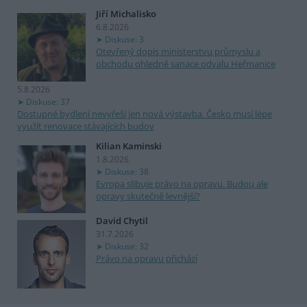
Jiří Michalisko
6.8.2026
Diskuse: 3
Otevřený dopis ministerstvu průmyslu a
obchodu ohledně sanace odvalu Heřmanice
5.8.2026
Diskuse: 37
Dostupné bydlení nevyřeší jen nová výstavba. Česko musí lépe
využít renovace stávajících budov
Kilian Kaminski
1.8.2026
Diskuse: 38
Evropa slibuje právo na opravu. Budou ale
opravy skutečně levnější?
David Chytil
31.7.2026
Diskuse: 32
Právo na opravu přichází