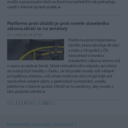
zrušilo a posuzování vlivů na životní prostředí EIA tak pokračuje,
uvedl v tiskové zprávě spolek.
Platforma proti úložišti je proti novele stavebního
zákona,obrátí se na senátory
27.7.2026 01:45 (
ČTK
)
Platforma proti hlubinnému
úložišti, která sdružuje 40 obcí
a měst a 18 spolků z ČR,
nesouhlasí s novelou
stavebního zákona, kterou má
v srpnu projednat Senát. Sklad radioaktivního odpadu, pro který
se zvažují čtyři lokality v Česku, se má podle novely stát veřejně
prospěšnou stavbou, což omezí možnosti obcí i krajů hájit své
oprávněné veřejné zájmy a zjednoduší vyvlastnění, uvedla
platforma v tiskové zprávě. Obrátí se na senátory, aby novelu v
této podobě odmítli.
«
|
1
|
2
|
3
|
4
|
..
|
1580
|
»
komentáře
nejnovější
nejčtenější