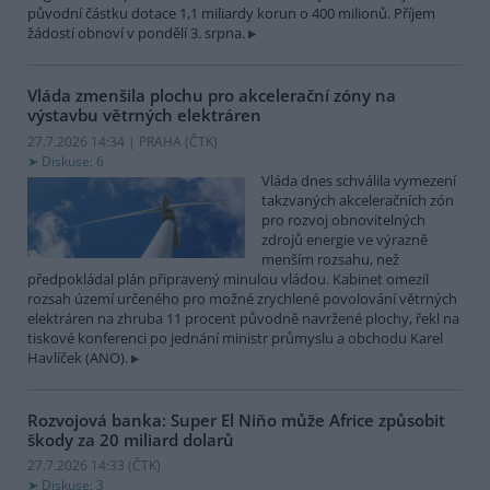
původní částku dotace 1,1 miliardy korun o 400 milionů. Příjem
žádostí obnoví v pondělí 3. srpna.
Vláda zmenšila plochu pro akcelerační zóny na
výstavbu větrných elektráren
27.7.2026 14:34 | PRAHA (
ČTK
)
Diskuse: 6
Vláda dnes schválila vymezení
takzvaných akceleračních zón
pro rozvoj obnovitelných
zdrojů energie ve výrazně
menším rozsahu, než
předpokládal plán připravený minulou vládou. Kabinet omezil
rozsah území určeného pro možné zrychlené povolování větrných
elektráren na zhruba 11 procent původně navržené plochy, řekl na
tiskové konferenci po jednání ministr průmyslu a obchodu Karel
Havlíček (ANO).
Rozvojová banka: Super El Niňo může Africe způsobit
škody za 20 miliard dolarů
27.7.2026 14:33 (
ČTK
)
Diskuse: 3