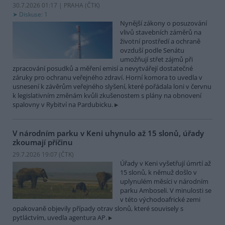
30.7.2026 01:17 | PRAHA (
ČTK
)
Diskuse: 1
Nynější zákony o posuzování
vlivů stavebních záměrů na
životní prostředí a ochraně
ovzduší podle Senátu
umožňují střet zájmů při
zpracování posudků a měření emisí a nevytvářejí dostatečné
záruky pro ochranu veřejného zdraví. Horní komora to uvedla v
usnesení k závěrům veřejného slyšení, které pořádala loni v červnu
k legislativním změnám kvůli zkušenostem s plány na obnovení
spalovny v Rybitví na Pardubicku.
V národním parku v Keni uhynulo až 15 slonů, úřady
zkoumají příčinu
29.7.2026 19:07 (
ČTK
)
Úřady v Keni vyšetřují úmrtí až
15 slonů, k němuž došlo v
uplynulém měsíci v národním
parku Amboseli. V minulosti se
v této východoafrické zemi
opakovaně objevily případy otrav slonů, které souvisely s
pytláctvím, uvedla agentura AP.