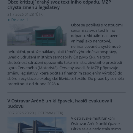
Obce kritizují drahý svoz textilního odpadu, MŽP
chystá změnu legislativy
31.7.2026 01:28 (
ČTK
)
Diskuse: 1
Obce se potýkají s rostoucími
cenami za svoz textilního
odpadu. Aktuální nastavení
vnímají jako nehotové,
nefinancované a systémově
nefunkční, protože náklady platí téměř výhradně samosprávy,
uvedlo Sdružení místních samospráv ČR (SMS ČR). Na tuto
skutečnost sdružení upozornilo také ministra životního prostředí
Igora Červeného (Motoristé). Červený uvedl, že MŽP připravuje
změnu legislativy, která počítá s finančním zapojením výrobců do
sběru, recyklace a ekologické likvidace textilu. Do praxe by se měla
promítnout od dubna 2028.
V Ostravar Aréně unikl čpavek, hasiči evakuovali
budovu
30.7.2026 23:20 | OSTRAVA (
ČTK
)
V ostravské multifunkční
Ostravar Aréně unikl čpavek.
Látka se ale nedostala mimo