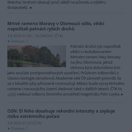
Matcha i kratom ukazují, proč záleží na původu a výběru
dodavatelů.
Mrtvé rameno Moravy v Olomouci ožilo, vědci
napočítali patnáct rybích druhů
3.8.2026 01:56 | OLOMOUC (
ČTK
)
Diskuse: 2
Patnáct druhů ryb napočítali
vědci v revitalizovaném
Mrtvém rameni řeky Moravy
na jihu Olomouce, jehož
obnova byla dokončena loni
jako součást protipovodňových opatření. Průzkum odborníků z
Ústavu biologie obratlovců Akademie věd ČR zároveň potvrdil, že
se v lokalitě ryby přirozeně rozmnožují. Město bude vývoj Mrtvého
ramene i navazujícího území sledovat také v dalších letech. ČTK to
sdělil
vedoucí odboru životního prostředí magistrátu Petr Loyka.
OSN: El Niňo dosahuje rekordní intenzity a zvyšuje
riziko extrémního počasí
3.8.2026 01:22 (
ČTK
)
Diskuse: 1