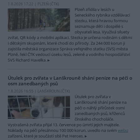
1.8.2026 17:22 | PLZEŇ (
ČTK
)
Plzeň zřídila v lesích u
Seneckého rybníka vzdělávací
stezku, která hravou formou
seznamuje děti i dospělé s
obyvateli lesa. Využívá siluety
zvířat, QR kódy a mobilní aplikaci. Stezka je určena rodinám s dětmi
i dětským skupinám, které chodí do přírody. Za 244 000 korun ji
zajistila městská organizace Správa veřejného statku (SVS) města
Plzně, řekl ČTK vedoucí úseku lesů, zeleně a vodního hospodářství
SVS Richard Havelka.
Útulek pro zvířata v Lanškrouně shání peníze na péči o
osm zanedbaných psů
1.8.2026 16:55 | LANŠKROUN (
ČTK
)
Útulek pro zvířata v
Lanškrouně shání peníze na
péči o náhlý přírůstek osmi
zanedbaných psů, kříženců
čínského chocholáče.
Vystrašená zvířata přijal 13. července po úmrtí jejich majitele.
Náklady na péči přesáhnou 100 000 korun, uvedlo na svém
webu
zařízení, které je součástí sítě Pet Heroes.