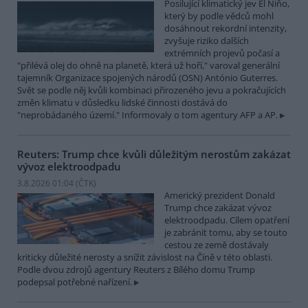
Posilující klimatický jev El Niňo,
který by podle vědců mohl
dosáhnout rekordní intenzity,
zvyšuje riziko dalších
extrémních projevů počasí a
"přilévá olej do ohně na planetě, která už hoří," varoval generální
tajemník Organizace spojených národů (OSN) António Guterres.
Svět se podle něj kvůli kombinaci přirozeného jevu a pokračujících
změn klimatu v důsledku lidské činnosti dostává do
"neprobádaného území." Informovaly o tom agentury AFP a AP.
Reuters: Trump chce kvůli důležitým nerostům zakázat
vývoz elektroodpadu
3.8.2026 01:04 (
ČTK
)
Americký prezident Donald
Trump chce zakázat vývoz
elektroodpadu. Cílem opatření
je zabránit tomu, aby se touto
cestou ze země dostávaly
kriticky důležité nerosty a snížit závislost na Číně v této oblasti.
Podle dvou zdrojů agentury Reuters z Bílého domu Trump
podepsal potřebné nařízení.