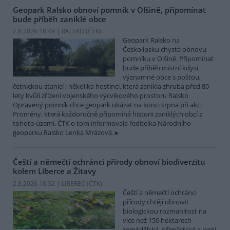
Geopark Ralsko obnoví pomník v Olšině, připomínat
bude příběh zaniklé obce
2.8.2026 18:49 | RALSKO (
ČTK
)
Geopark Ralsko na
Českolipsku chystá obnovu
pomníku v Olšině. Připomínat
bude příběh místní kdysi
významné obce s poštou,
četnickou stanicí i několika hostinci, která zanikla zhruba před 80
lety kvůli zřízení vojenského výcvikového prostoru Ralsko.
Opravený pomník chce geopark ukázat na konci srpna při akci
Proměny, která každoročně připomíná historii zaniklých obcí z
tohoto území. ČTK o tom informovala ředitelka Národního
geoparku Ralsko Lenka Mrázová.
Čeští a němečtí ochránci přírody obnoví biodiverzitu
kolem Liberce a Žitavy
2.8.2026 18:32 | LIBEREC (
ČTK
)
Čeští a němečtí ochránci
přírody chtějí obnovit
biologickou rozmanitost na
více než 150 hektarech
zemědělské, příměstské a lesní