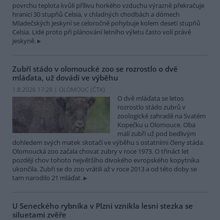
povrchu teplota kvůli přílivu horkého vzduchu výrazně překračuje
hranici 30 stupňů Celsia, v chladných chodbách a dómech
Mladečských jeskyní se celoročně pohybuje kolem deseti stupňů
Celsia. Lidé proto při plánování letního výletu často volí právě
jeskyně.
Zubří stádo v olomoucké zoo se rozrostlo o dvě
mláďata, už dovádí ve výběhu
1.8.2026 17:28 | OLOMOUC (
ČTK
)
O dvě mláďata se letos
rozrostlo stádo zubrů v
zoologické zahradě na Svatém
Kopečku u Olomouce. Oba
malí zubři už pod bedlivým
dohledem svých matek skotačí ve výběhu s ostatními členy stáda.
Olomoucká zoo začala chovat zubry v roce 1973. O třináct let
později chov tohoto největšího divokého evropského kopytníka
ukončila. Zubři se do zoo vrátili až v roce 2013 a od této doby se
tam narodilo 21 mláďat.
U Seneckého rybníka v Plzni vznikla lesní stezka se
siluetami zvěře