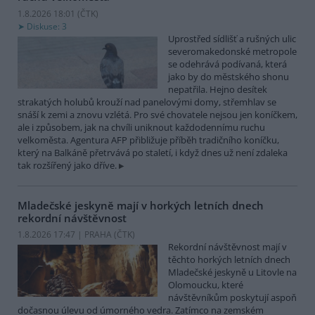
1.8.2026 18:01 (
ČTK
)
Diskuse: 3
Uprostřed sídlišť a rušných ulic
severomakedonské metropole
se odehrává podívaná, která
jako by do městského shonu
nepatřila. Hejno desítek
strakatých holubů krouží nad panelovými domy, střemhlav se
snáší k zemi a znovu vzlétá. Pro své chovatele nejsou jen koníčkem,
ale i způsobem, jak na chvíli uniknout každodennímu ruchu
velkoměsta. Agentura AFP přibližuje příběh tradičního koníčku,
který na Balkáně přetrvává po staletí, i když dnes už není zdaleka
tak rozšířený jako dříve.
Mladečské jeskyně mají v horkých letních dnech
rekordní návštěvnost
1.8.2026 17:47 | PRAHA (
ČTK
)
Rekordní návštěvnost mají v
těchto horkých letních dnech
Mladečské jeskyně u Litovle na
Olomoucku, které
návštěvníkům poskytují aspoň
dočasnou úlevu od úmorného vedra. Zatímco na zemském