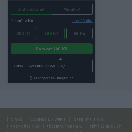
O NÁS
NOVINKY NA WEBU
INZERUJTE U NÁS
PODPOŘTE NÁS
PŘEBÍRÁNÍ OBSAHU
TIŠTĚNÝ EKOLIST