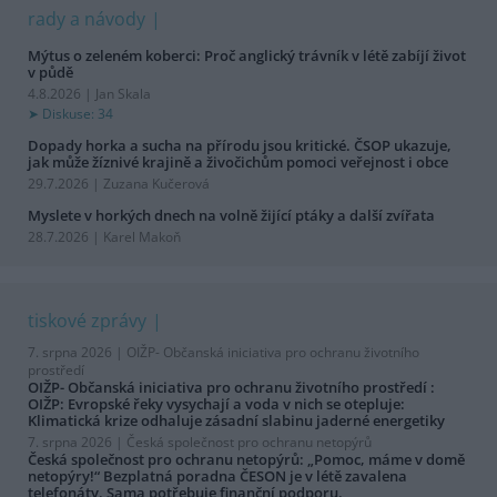
rady a návody
Mýtus o zeleném koberci: Proč anglický trávník v létě zabíjí život
v půdě
4.8.2026 | Jan Skala
Diskuse: 34
Dopady horka a sucha na přírodu jsou kritické. ČSOP ukazuje,
jak může žíznivé krajině a živočichům pomoci veřejnost i obce
29.7.2026 | Zuzana Kučerová
Myslete v horkých dnech na volně žijící ptáky a další zvířata
28.7.2026 | Karel Makoň
tiskové zprávy
7. srpna 2026 |
OIŽP- Občanská iniciativa pro ochranu životního
prostředí
OIŽP- Občanská iniciativa pro ochranu životního prostředí :
OIŽP: Evropské řeky vysychají a voda v nich se otepluje:
Klimatická krize odhaluje zásadní slabinu jaderné energetiky
7. srpna 2026 |
Česká společnost pro ochranu netopýrů
Česká společnost pro ochranu netopýrů: „Pomoc, máme v domě
netopýry!“ Bezplatná poradna ČESON je v létě zavalena
telefonáty. Sama potřebuje finanční podporu.