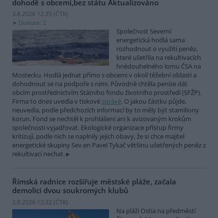
dohodě s obcemi,bez státu
Aktualizováno
3.8.2026 12:35 (
ČTK
)
Diskuse: 2
Společnost Severní
energetická hodlá sama
rozhodnout o využití peněz,
které ušetřila na rekultivacích
hnědouhelného lomu ČSA na
Mostecku. Hodlá jednat přímo s obcemi v okolí těžební oblasti a
dohodnout se na podpoře s nimi. Původně chtěla peníze dát
obcím prostřednictvím Státního fondu životního prostředí (SFŽP).
Firma to dnes uvedla v tiskové
zprávě
. O jakou částku půjde,
neuvedla, podle předchozích informací by to měly být stamiliony
korun. Fond se nechtěl k prohlášení ani k avizovaným krokům
společnosti vyjadřovat. Ekologické organizace přístup firmy
kritizují, podle nich se naplnily jejich obavy, že si chce majitel
energetické skupiny Sev.en Pavel Tykač většinu ušetřených peněz z
rekultivací nechat.
Římská radnice rozšiřuje městské pláže, začala
demolicí dvou soukromých klubů
3.8.2026 12:32 (
ČTK
)
Na pláži Ostia na předměstí