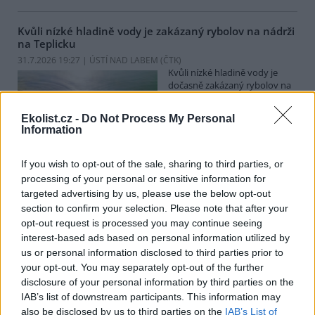
Kvůli nízké hladině vody je zakázaný rybolov na nádrži
na Teplicku
31.7.2026 19:27 | ÚSTÍ NAD LABEM (
ČTK
)
Kvůli nízké hladině vody je
dočasně zakázaný rybolov na
nádrži Pod 1. májem na
Teplicku. Rybáři zároveň
Ekolist.cz -
Do Not Process My Personal
umístili přístroje do Modlanské
Information
nádrže ve stejném okresu. Vodu pomáhá provzdušňovat technika.
Loni v rybníku uhynuly čtyři tuny ryb. Kontroly kolem revírů jsou
přes léto častější, mnohdy se ale ztrátám předejít nedá. ČTK o tom
If you wish to opt-out of the sale, sharing to third parties, or
informoval mluvčí severočeských rybářů Jan Skalský.
processing of your personal or sensitive information for
targeted advertising by us, please use the below opt-out
section to confirm your selection. Please note that after your
V září začne dvouletá rozsáhlá oprava Veseckého
opt-out request is processed you may continue seeing
rybníka v Liberci
interest-based ads based on personal information utilized by
31.7.2026 19:19 | LIBEREC (
ČTK
)
us or personal information disclosed to third parties prior to
Rozsáhlá oprava Veseckého
your opt-out. You may separately opt-out of the further
rybníka v Liberci, známého i
pod názvem Tajch, začne v
disclosure of your personal information by third parties on the
září. Práce na historickém
IAB’s list of downstream participants. This information may
vodním díle, které je zároveň
also be disclosed by us to third parties on the
IAB’s List of