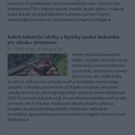
prototyp chce představit do konce letošního roku. Firma o tom
informovala ČTK v tiskové zprávě. Uvedla, že jako jedna z mála na
světě dokáže ve střednědobém horizontu pomocí vlastní
technologie produkovat zcela bezemisní teplo a energie.
Kolem železniční vlečky u Kyselky vzniká biokoridor
pro užovku stromovou
31.7.2026 01:44 | KYSELKA (
ČTK
)
Kolem historické železniční
vlečky z Kyselky do Vojkovic na
Karlovarsku vzniká biokoridor
pro kriticky ohroženou užovku
stromovou, ale i další druhy
živočichů. Ochráncům přírody se při pravidelném monitoringu
podařilo v lokalitě zaznamenat už tři jedince kriticky ohrožené
užovky stromové, ačkoli její nejčastější výskyt je kolem Stráže nad
Ohří. Pozorování tak potvrzují, že vytvářené podmínky mohou být
pro tento druh vhodné. Hodnocení dlouhodobého přínosu
projektu bude předmětem dalšího sledování, řekla dnes
novinářům specialistka environmentálních projektů Mattoni Lucie
Štefanská.