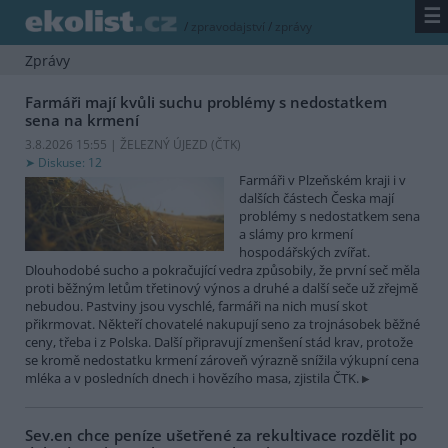
☰
/
zpravodajství
/
zprávy
Zprávy
Farmáři mají kvůli suchu problémy s nedostatkem
sena na krmení
3.8.2026 15:55 | ŽELEZNÝ ÚJEZD (
ČTK
)
Diskuse: 12
Farmáři v Plzeňském kraji i v
dalších částech Česka mají
problémy s nedostatkem sena
a slámy pro krmení
hospodářských zvířat.
Dlouhodobé sucho a pokračující vedra způsobily, že první seč měla
proti běžným letům třetinový výnos a druhé a další seče už zřejmě
nebudou. Pastviny jsou vyschlé, farmáři na nich musí skot
přikrmovat. Někteří chovatelé nakupují seno za trojnásobek běžné
ceny, třeba i z Polska. Další připravují zmenšení stád krav, protože
se kromě nedostatku krmení zároveň výrazně snížila výkupní cena
mléka a v posledních dnech i hovězího masa, zjistila ČTK.
Sev.en chce peníze ušetřené za rekultivace rozdělit po