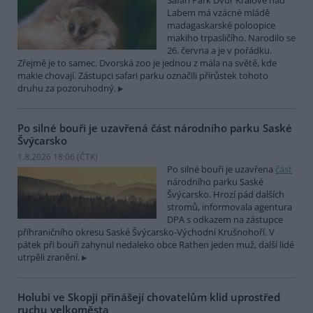
Labem má vzácné mládě
madagaskarské poloopice
makiho trpasličího. Narodilo se
26. června a je v pořádku.
Zřejmě je to samec. Dvorská zoo je jednou z mála na světě, kde
makie chovají. Zástupci safari parku označili přírůstek tohoto
druhu za pozoruhodný.
Po silné bouři je uzavřená část národního parku Saské
Švýcarsko
1.8.2026 18:06 (
ČTK
)
Po silné bouři je uzavřena
část
národního parku Saské
Švýcarsko. Hrozí pád dalších
stromů, informovala agentura
DPA s odkazem na zástupce
příhraničního okresu Saské Švýcarsko-Východní Krušnohoří. V
pátek při bouři zahynul nedaleko obce Rathen jeden muž, další lidé
utrpěli zranění.
Holubi ve Skopji přinášejí chovatelům klid uprostřed
ruchu velkoměsta