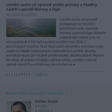
Letošní sucho už výrazně snížilo průtoky a hladiny
nádrží v povodí Moravy a Dyje
30.7.2026 20:27 (
ČTK
)
Letošní sucho se výrazně
podepisuje na množství
povrchové vody v povodí
Moravy a povodí Dyje. Důležité
vodárenské nádrže jsou na
tom podobně či hůř než ve velmi suchém roce 2018. V
povrchových tocích je 13 až 58 procent obvyklého množství vody,
vyplývá z deseti hodnocených vodoměrných profilů. Bouřky
pomáhají situaci jen lokálně a krátkodobě, zásadní plošné zlepšení
lze čekat, až přijdou trvalejší a plošné srážky, uvedla v tiskové
zprávě mluvčí Povodí Moravy Jana Kučerová.
«
|
1
|
2
|
3
|
4
|
..
|
1581
|
»
komentáře
nejnovější
nejčtenější
Dalibor Dostál
8.8.2026
Diskuse: 2