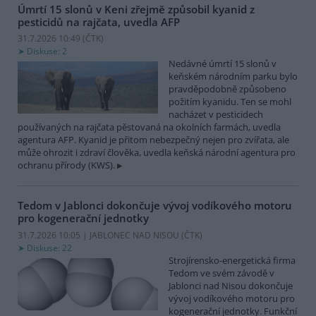
Úmrtí 15 slonů v Keni zřejmě způsobil kyanid z
pesticidů na rajčata, uvedla AFP
31.7.2026 10:49 (
ČTK
)
Diskuse: 2
Nedávné úmrtí 15 slonů v
keňském národním parku bylo
pravděpodobně způsobeno
požitím kyanidu. Ten se mohl
nacházet v pesticidech
používaných na rajčata pěstovaná na okolních farmách, uvedla
agentura AFP. Kyanid je přitom nebezpečný nejen pro zvířata, ale
může ohrozit i zdraví člověka, uvedla keňská národní agentura pro
ochranu přírody (KWS).
Tedom v Jablonci dokončuje vývoj vodíkového motoru
pro kogenerační jednotky
31.7.2026 10:05 | JABLONEC NAD NISOU (
ČTK
)
Diskuse: 22
Strojírensko-energetická firma
Tedom ve svém závodě v
Jablonci nad Nisou dokončuje
vývoj vodíkového motoru pro
kogenerační jednotky. Funkční