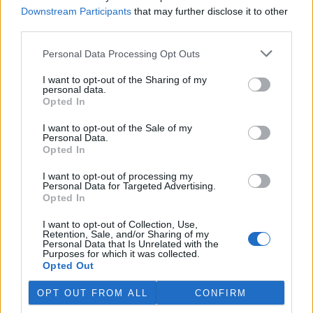
oblíbeným místem k rekreaci, potrvají do poloviny roku 2028 a
Downstream Participants
that may further disclose it to other
vyžádají si téměř 23 milionů korun bez DPH. Celkové obnovy se
third parties.
dočká hráz a ze dna nádrže bude odtěženo bahno. Hlavním
přínosem úprav bude zvýšení bezpečnosti při povodních, uvedl
mluvčí státního podniku Povodí Labe Aleš Prokopec.
Personal Data Processing Opt Outs
I want to opt-out of the Sharing of my
personal data.
V EU začala platit v praxi směrnice, která usnadňuje
Opted In
opravy výrobků
31.7.2026 19:04 (
ČTK
)
I want to opt-out of the Sale of my
Diskuse: 47
Personal Data.
V zemích Evropské unie dnes
Opted In
začala v praxi platit směrnice,
která usnadňuje opravy
I want to opt-out of processing my
výrobků namísto jejich
Personal Data for Targeted Advertising.
Opted In
výměny.
Informovala
o tom
Evropská komise. Spotřebitelé mohou požádat o opravu rozbitých
výrobků, jako jsou chytré telefony, pračky nebo chladničky, a to i v
I want to opt-out of Collection, Use,
Retention, Sale, and/or Sharing of my
případě, že již uplynula zákonem daná záruční lhůta. Výrobci
Personal Data that Is Unrelated with the
budou muset tyto opravy nabízet za přiměřenou cenu a v
Purposes for which it was collected.
přiměřené lhůtě.
Opted Out
OPT OUT FROM ALL
CONFIRM
Rozsáhlejší zemědělské požáry mohou snížit úrodnost