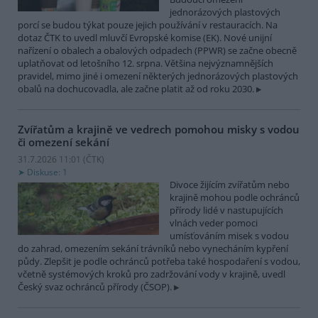
jednorázových plastových
porcí se budou týkat pouze jejich používání v restauracích. Na
dotaz ČTK to uvedl mluvčí Evropské komise (EK). Nové unijní
nařízení o obalech a obalových odpadech (PPWR) se začne obecně
uplatňovat od letošního 12. srpna. Většina nejvýznamnějších
pravidel, mimo jiné i omezení některých jednorázových plastových
obalů na dochucovadla, ale začne platit až od roku 2030.
Zvířatům a krajině ve vedrech pomohou misky s vodou
či omezení sekání
31.7.2026 11:01 (
ČTK
)
Diskuse: 1
Divoce žijícím zvířatům nebo
krajině mohou podle ochránců
přírody lidé v nastupujících
vlnách veder pomoci
umísťováním misek s vodou
do zahrad, omezením sekání trávníků nebo vynecháním kypření
půdy. Zlepšit je podle ochránců potřeba také hospodaření s vodou,
včetně systémových kroků pro zadržování vody v krajině, uvedl
Český svaz ochránců přírody (ČSOP).