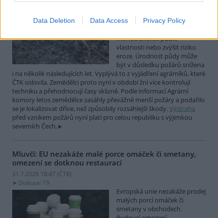
půdy či zvýšit riziko eroze
31.7.2026 18:56 (
ČTK
)
Data Deletion
Data Access
Privacy Policy
Diskuse: 11
Rozsáhlejší zemědělské požáry
mohou zhoršit půdní
vlastnosti nebo zvýšit riziko
eroze. Úrodnost půdy může
být v důsledku požárů snížena
i na několik následujících let. Vyplývá to z vyjádření agrárníků, které
ČTK oslovila. Zemědělci proto nyní v období žní více kontrolují
techniku a přehodnocují časy sklizně. Podle informací Agrární
komory letos zemědělce zasáhly převážně menší požáry a podařilo
se je lokalizovat dříve, než způsobily rozsáhlejší škody.
Výstraha
před vznikem požárů nyní platí pro celou republiku s výjimkou
severních Čech.
Mluvčí: EU nezakáže malé porce omáček či smetany,
omezení se dotknou restaurací
31.7.2026 18:47 (
ČTK
)
Diskuse: 19
Evropská unie nezakáže prodej
malých porcí omáček či
smetany v obchodech.
Budoucí omezení