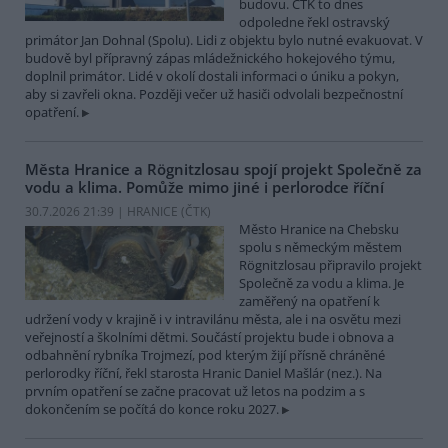
budovu. ČTK to dnes
odpoledne řekl ostravský
primátor Jan Dohnal (Spolu). Lidi z objektu bylo nutné evakuovat. V
budově byl přípravný zápas mládežnického hokejového týmu,
doplnil primátor. Lidé v okolí dostali informaci o úniku a pokyn,
aby si zavřeli okna. Později večer už hasiči odvolali bezpečnostní
opatření.
Města Hranice a Rögnitzlosau spojí projekt Společně za
vodu a klima. Pomůže mimo jiné i perlorodce říční
30.7.2026 21:39 | HRANICE (
ČTK
)
Město Hranice na Chebsku
spolu s německým městem
Rögnitzlosau připravilo projekt
Společně za vodu a klima. Je
zaměřený na opatření k
udržení vody v krajině i v intravilánu města, ale i na osvětu mezi
veřejností a školními dětmi. Součástí projektu bude i obnova a
odbahnění rybníka Trojmezí, pod kterým žijí přísně chráněné
perlorodky říční, řekl starosta Hranic Daniel Mašlár (nez.). Na
prvním opatření se začne pracovat už letos na podzim a s
dokončením se počítá do konce roku 2027.