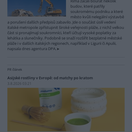
Říma začali bourat několik
budov, které patřily
soukromému podniku a které
město kvůli nelegální výstavbě
a porušení dalších předpisů zabavilo. Jde o součást úsilí vedení
italské metropole zpřístupnit široké veřejnosti pláže, z nichž velkou
část si pronajímají soukromníci, kteří účtují vysoké poplatky za
lehátka a slunečníky. Podobně se snaží rozšířit bezplatné městské
pláže i v dalších italských regionech, například v Ligurii či Apulii,
napsala dnes agentura DPA.
PR článek
Asijské rostliny v Evropě: od matchy po kratom
3.8.2026 03:21