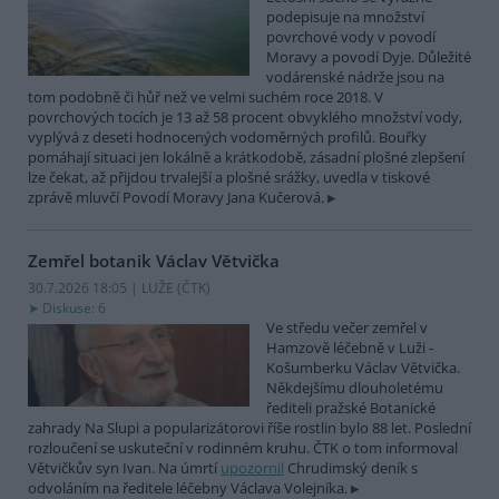
podepisuje na množství
povrchové vody v povodí
Moravy a povodí Dyje. Důležité
vodárenské nádrže jsou na
tom podobně či hůř než ve velmi suchém roce 2018. V
povrchových tocích je 13 až 58 procent obvyklého množství vody,
vyplývá z deseti hodnocených vodoměrných profilů. Bouřky
pomáhají situaci jen lokálně a krátkodobě, zásadní plošné zlepšení
lze čekat, až přijdou trvalejší a plošné srážky, uvedla v tiskové
zprávě mluvčí Povodí Moravy Jana Kučerová.
Zemřel botanik Václav Větvička
30.7.2026 18:05 | LUŽE (
ČTK
)
Diskuse: 6
Ve středu večer zemřel v
Hamzově léčebně v Luži -
Košumberku Václav Větvička.
Někdejšímu dlouholetému
řediteli pražské Botanické
zahrady Na Slupi a popularizátorovi říše rostlin bylo 88 let. Poslední
rozloučení se uskuteční v rodinném kruhu. ČTK o tom informoval
Větvičkův syn Ivan. Na úmrtí
upozornil
Chrudimský deník s
odvoláním na ředitele léčebny Václava Volejníka.