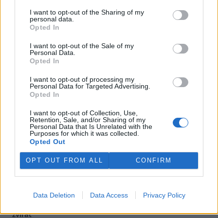
Senátoři se na tom usnesli dnes, když projednávali svoje
I want to opt-out of the Sharing of my
stanovisko ke zmíněnému akčnímu plánu. Unijní plán má podpořit
personal data.
zemědělce, posílit domácí produkci a snížit závislost Evropy na
Opted In
dovozech a reaguje na nestabilitu na světových trzích hlavně v
souvislosti s válkou proti Íránu.
I want to opt-out of the Sale of my
Personal Data.
Opted In
Těžba dřeva se v Pardubickém kraji blíží době před
kůrovcovou kalamitou
I want to opt-out of processing my
Personal Data for Targeted Advertising.
29.7.2026 14:28 | PARDUBICE (
ČTK
)
Opted In
Těžba dřeva v Pardubickém
kraji se v posledních dvou
I want to opt-out of Collection, Use,
letech vrací k hodnotám, které
Retention, Sale, and/or Sharing of my
byly běžné před kůrovcovou
Personal Data that Is Unrelated with the
Purposes for which it was collected.
kalamitou. Podle údajů
Opted Out
Českého statistického úřadu
(ČSÚ) vloni v regionu dosáhla milionu
metrů krychlových, což bylo meziročně o 9000 metrů krychlových
méně. Na vrcholu kůrovcové kalamity se v kraji těžilo i více než 1,6
OPT OUT FROM ALL
CONFIRM
milionu krychlových metrů, před jejím vypuknutím méně než
milion.
Data Deletion
Data Access
Privacy Policy
Bývalý vedoucí obory Březka odmítl obžalobu z týrání
zvířat