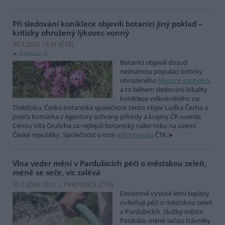
Při sledování koniklece objevili botanici jiný poklad –
kriticky ohrožený lýkovec vonný
30.7.2026 13:31 (
ČTK
)
Diskuse: 6
Botanici objevili dosud
neznámou populaci kriticky
ohroženého
lýkovce vonného
,
a to během sledování lokality
koniklece velkokvětého na
Třebíčsku. Česká botanická společnost tento objev Luďka Čecha a
Josefa Komárka z Agentury ochrany přírody a krajiny ČR ocenila
Cenou Víta Grulicha za nejlepší botanický nález roku na území
České republiky. Společnost o tom
informovala
ČTK.
Vlna veder mění v Pardubicích péči o městskou zeleň,
méně se seče, víc zalévá
30.7.2026 12:51 | PARDUBICE (
ČTK
)
Extrémně vysoké letní teploty
ovlivňují péči o městskou zeleň
v Pardubicích. Služby města
Pardubic méně sečou trávníky