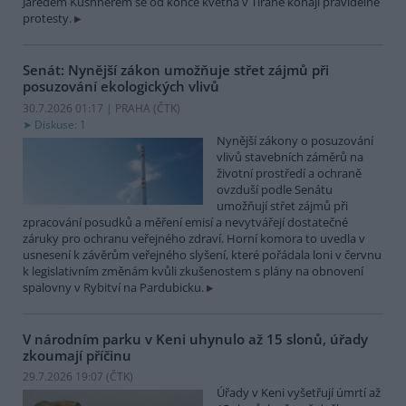
Jaredem Kushnerem se od konce května v Tiraně konají pravidelné
protesty.
Senát: Nynější zákon umožňuje střet zájmů při
posuzování ekologických vlivů
30.7.2026 01:17 | PRAHA (
ČTK
)
Diskuse: 1
Nynější zákony o posuzování
vlivů stavebních záměrů na
životní prostředí a ochraně
ovzduší podle Senátu
umožňují střet zájmů při
zpracování posudků a měření emisí a nevytvářejí dostatečné
záruky pro ochranu veřejného zdraví. Horní komora to uvedla v
usnesení k závěrům veřejného slyšení, které pořádala loni v červnu
k legislativním změnám kvůli zkušenostem s plány na obnovení
spalovny v Rybitví na Pardubicku.
V národním parku v Keni uhynulo až 15 slonů, úřady
zkoumají příčinu
29.7.2026 19:07 (
ČTK
)
Úřady v Keni vyšetřují úmrtí až