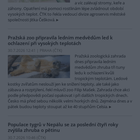
a víc zalévají stromy, keře a
záhony. Opatření má pomoci rostlinám lépe zvládnout období
vysokých teplot. ČTK to řekla vedoucí divize agroservis městské
společnosti Jitka Češková.
Pražská zoo připravila ledním medvědům led k
ochlazení při vysokých teplotách
30.7.2026 12:41 | PRAHA (
ČTK
)
Pražská zoologická zahrada
dnes připravila ledním
medvědům zhruba tři tuny
ledu k ochlazení kvůli
tropickým teplotám. Ledové
kostky zvířatům neslouží jen ke snížení teploty, ale také jako
zábava a rozptýlení, řekl mluvčí zoo Filip Mašek. Zahrada chce akci
podle předpovědi počasí opakovat i při dalších tropických dnech.
Česko má před sebou několik velmi horkých dnů. Zejména dnes a v
pátek budou teploty stoupat až ke 40 stupňům Celsia.
Populace tygrů v Nepálu se za poslední čtyři roky
zvýšila zhruba o pětinu
30.7.2026 10:46 (
ČTK
)