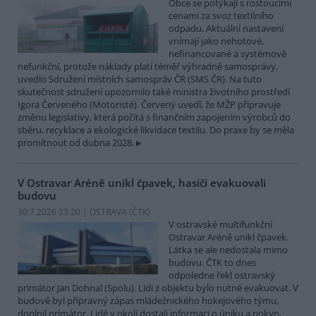
Obce se potýkají s rostoucími
cenami za svoz textilního
odpadu. Aktuální nastavení
vnímají jako nehotové,
nefinancované a systémově
nefunkční, protože náklady platí téměř výhradně samosprávy,
uvedlo Sdružení místních samospráv ČR (SMS ČR). Na tuto
skutečnost sdružení upozornilo také ministra životního prostředí
Igora Červeného (Motoristé). Červený uvedl, že MŽP připravuje
změnu legislativy, která počítá s finančním zapojením výrobců do
sběru, recyklace a ekologické likvidace textilu. Do praxe by se měla
promítnout od dubna 2028.
V Ostravar Aréně unikl čpavek, hasiči evakuovali
budovu
30.7.2026 23:20 | OSTRAVA (
ČTK
)
V ostravské multifunkční
Ostravar Aréně unikl čpavek.
Látka se ale nedostala mimo
budovu. ČTK to dnes
odpoledne řekl ostravský
primátor Jan Dohnal (Spolu). Lidi z objektu bylo nutné evakuovat. V
budově byl přípravný zápas mládežnického hokejového týmu,
doplnil primátor. Lidé v okolí dostali informaci o úniku a pokyn,