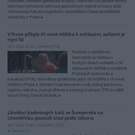
chovateli i moderní genetické analýzy. Odborníci na základě těchto
informací vyhodnotí účinnost jednotlivých metod ochrany stád,
informovala Fakulta tropického zemědělství České zemědělské
univerzity v Praze.
V Praze přibyla tři nová mlžítka k ochlazení, zařízení je
nyní 50
28.7.2026 20:32 | PRAHA (
ČTK
)
Pražané a návštěvníci
metropole se mohou v
horkých dnech ochladit u 50
takzvaných mlžítek a osvěžítek
Pražských vodovodů a
kanalizací (PVK). Od května společnost jejich síť rozšířila o tři nová
mlžítka v Praze 4. Zařízení rozprašováním vody snižují pocitovou
teplotu vzduchu, zvyšují vlhkost a omezují prašnost. ČTK to sdělil
mluvčí firmy Tomáš Mrázek.
Likvidaci kadmiových kalů ze Šumperska na
Litoměřicku posoudí úřad podle zákona
28.7.2026 19:44 | LUKAVEC (
ČTK
)
Diskuse: 2