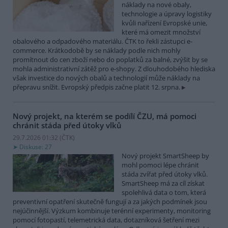
náklady na nové obaly,
technologie a úpravy logistiky
kvůli nařízení Evropské unie,
které má omezit množství
obalového a odpadového materiálu. ČTK to řekli zástupci e-
commerce. Krátkodobě by se náklady podle nich mohly
promítnout do cen zboží nebo do poplatků za balné, zvýšit by se
mohla administrativní zátěž pro e-shopy. Z dlouhodobého hlediska
však investice do nových obalů a technologií může náklady na
přepravu snížit. Evropský předpis začne platit 12. srpna.
Nový projekt, na kterém se podílí ČZU, má pomoci
chránit stáda před útoky vlků
29.7.2026 01:32 (
ČTK
)
Diskuse: 27
Nový projekt SmartSheep by
mohl pomoci lépe chránit
stáda zvířat před útoky vlků.
SmartSheep má za cíl získat
spolehlivá data o tom, která
preventivní opatření skutečně fungují a za jakých podmínek jsou
nejúčinnější. Výzkum kombinuje terénní experimenty, monitoring
pomocí fotopastí, telemetrická data, dotazníková šetření mezi