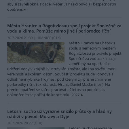
aby si zavřeli okna. Později večer už hasiči odvolali bezpečnostní
opatření.
Města Hranice a Rögnitzlosau spojí projekt Společně za
vodu a klima. Pomůže mimo jiné i perlorodce říční
30.7.2026 21:39 | HRANICE (
ČTK
)
Město Hranice na Chebsku
spolu s německým městem
Rögnitzlosau připravilo projekt
Společně za vodu a klima. Je
zaměřený na opatření k
udržení vody v krajině i v intravilánu města, ale i na osvětu mezi
veřejností a školními dětmi. Součástí projektu bude i obnova a
odbahnění rybníka Trojmezí, pod kterým žijí přísně chráněné
perlorodky říční, řekl starosta Hranic Daniel Mašlár (nez.). Na
prvním opatření se začne pracovat už letos na podzim a s
dokončením se počítá do konce roku 2027.
Letošní sucho už výrazně snížilo průtoky a hladiny
nádrží v povodí Moravy a Dyje
30.7.2026 20:27 (
ČTK
)
Letošní sucho se výrazně