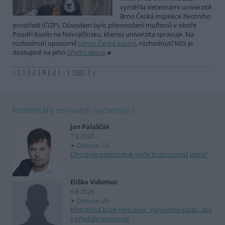
vyměřila Veterinární univerzitě
Brno Česká inspekce životního
prostředí (ČIŽP). Důvodem bylo přemnožení muflonů v oboře
Poodří Kunín na Novojičínsku, kterou univerzita spravuje. Na
rozhodnutí upozornil
server Česká justice
, rozhodnutí NSS je
dostupné na jeho
úřední desce
.
«
|
1
|
2
|
3
|
4
|
..
|
1581
|
»
komentáře
nejnovější
nejčtenější
Jan Palaščák
7.8.2026
Diskuse: 12
Ohrožuje nedostatek vody budoucnost jádra?
Eliška Vidomus
6.8.2026
Diskuse: 26
Klimatická krize není over. Vyzýváme vládu, aby
ji přestala ignorovat