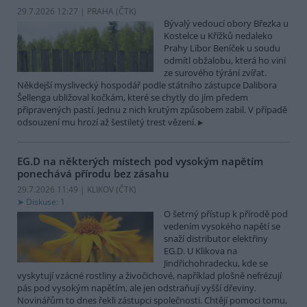
29.7.2026 12:27 | PRAHA (
ČTK
)
Bývalý vedoucí obory Březka u
Kostelce u Křížků nedaleko
Prahy Libor Beníček u soudu
odmítl obžalobu, která ho viní
ze surového týrání zvířat.
Někdejší myslivecký hospodář podle státního zástupce Dalibora
Šellenga ubližoval kočkám, které se chytly do jím předem
připravených pastí. Jednu z nich krutým způsobem zabil. V případě
odsouzení mu hrozí až šestiletý trest vězení.
EG.D na některých místech pod vysokým napětím
ponechává přírodu bez zásahu
29.7.2026 11:49 | KLIKOV (
ČTK
)
Diskuse: 1
O šetrný přístup k přírodě pod
vedením vysokého napětí se
snaží distributor elektřiny
EG.D. U Klikova na
Jindřichohradecku, kde se
vyskytují vzácné rostliny a živočichové, například plošně nefrézují
pás pod vysokým napětím, ale jen odstraňují vyšší dřeviny.
Novinářům to dnes řekli zástupci společnosti. Chtějí pomoci tomu,