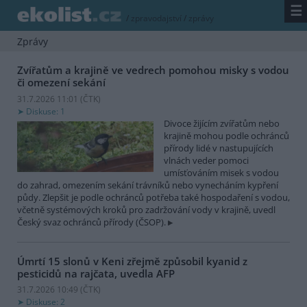
☰
/
zpravodajství
/
zprávy
Zprávy
Zvířatům a krajině ve vedrech pomohou misky s vodou
či omezení sekání
31.7.2026 11:01 (
ČTK
)
Diskuse: 1
Divoce žijícím zvířatům nebo
krajině mohou podle ochránců
přírody lidé v nastupujících
vlnách veder pomoci
umísťováním misek s vodou
do zahrad, omezením sekání trávníků nebo vynecháním kypření
půdy. Zlepšit je podle ochránců potřeba také hospodaření s vodou,
včetně systémových kroků pro zadržování vody v krajině, uvedl
Český svaz ochránců přírody (ČSOP).
Úmrtí 15 slonů v Keni zřejmě způsobil kyanid z
pesticidů na rajčata, uvedla AFP
31.7.2026 10:49 (
ČTK
)
Diskuse: 2