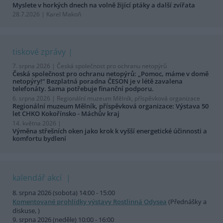
Myslete v horkých dnech na volně žijící ptáky a další zvířata
28.7.2026 | Karel Makoň
tiskové zprávy
7. srpna 2026 |
Česká společnost pro ochranu netopýrů
Česká společnost pro ochranu netopýrů: „Pomoc, máme v domě
netopýry!“ Bezplatná poradna ČESON je v létě zavalena
telefonáty. Sama potřebuje finanční podporu.
6. srpna 2026 |
Regionální muzeum Mělník, příspěvková organizace
Regionální muzeum Mělník, příspěvková organizace: Výstava 50
let CHKO Kokořínsko - Máchův kraj
14. května 2026 |
Výměna střešních oken jako krok k vyšší energetické účinnosti a
komfortu bydlení
kalendář akcí
8. srpna 2026 (sobota) 14:00 - 15:00
Komentované prohlídky výstavy Rostlinná Odysea
(Přednášky a
diskuse, )
9. srpna 2026 (neděle) 10:00 - 16:00