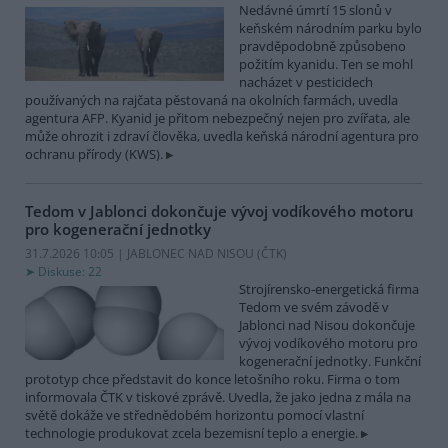
Nedávné úmrtí 15 slonů v
keňském národním parku bylo
pravděpodobně způsobeno
požitím kyanidu. Ten se mohl
nacházet v pesticidech
používaných na rajčata pěstovaná na okolních farmách, uvedla
agentura AFP. Kyanid je přitom nebezpečný nejen pro zvířata, ale
může ohrozit i zdraví člověka, uvedla keňská národní agentura pro
ochranu přírody (KWS).
Tedom v Jablonci dokončuje vývoj vodíkového motoru
pro kogenerační jednotky
31.7.2026 10:05 | JABLONEC NAD NISOU (
ČTK
)
Diskuse: 22
Strojírensko-energetická firma
Tedom ve svém závodě v
Jablonci nad Nisou dokončuje
vývoj vodíkového motoru pro
kogenerační jednotky. Funkční
prototyp chce představit do konce letošního roku. Firma o tom
informovala ČTK v tiskové zprávě. Uvedla, že jako jedna z mála na
světě dokáže ve střednědobém horizontu pomocí vlastní
technologie produkovat zcela bezemisní teplo a energie.