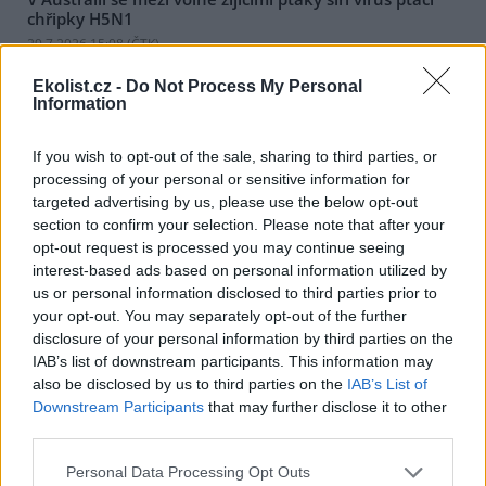
chřipky H5N1
29.7.2026 15:08 (
ČTK
)
Mezi volně žijícími ptáky v
Austrálii se začal šířit vysoce
Ekolist.cz -
Do Not Process My Personal
nakažlivý virus ptačí chřipky
Information
H5N1. Podle agentury AFP to
dnes oznámila hlavní státní
If you wish to opt-out of the sale, sharing to third parties, or
veterinářka Beth Cooksonová. Podle ní jde o očekávaný, ale
processing of your personal or sensitive information for
znepokojivý vývoj, který může vést k rozsáhlejšímu šíření nákazy
mezi divokými zvířaty. Australská ministryně zemědělství Julie
targeted advertising by us, please use the below opt-out
Collinsová uvedla, že zatím nejsou důkazy o hromadném úhynu
section to confirm your selection. Please note that after your
ptáků ani o zasažení drůbežářského průmyslu. Riziko pro lidské
opt-out request is processed you may continue seeing
zdraví podle ní zůstává nízké.
interest-based ads based on personal information utilized by
us or personal information disclosed to third parties prior to
your opt-out. You may separately opt-out of the further
Senát má akční plán EU pro hnojiva za nedostatečný,
situace je podle něj závažná
disclosure of your personal information by third parties on the
IAB’s list of downstream participants. This information may
29.7.2026 14:59 | PRAHA (
ČTK
)
also be disclosed by us to third parties on the
IAB’s List of
Senát považuje situaci na trhu
s hnojivy za závažnou.
Downstream Participants
that may further disclose it to other
Podporuje sice základní cíle
third parties.
akčního plánu pro hnojiva,
který v květnu představila
Personal Data Processing Opt Outs
Evropská komise (EK), ale považuje tento plán za nedostatečný.