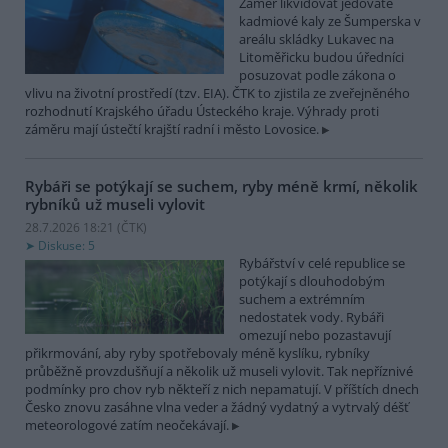
Záměr likvidovat jedovaté
kadmiové kaly ze Šumperska v
areálu skládky Lukavec na
Litoměřicku budou úředníci
posuzovat podle zákona o
vlivu na životní prostředí (tzv. EIA). ČTK to zjistila ze zveřejněného
rozhodnutí Krajského úřadu Ústeckého kraje. Výhrady proti
záměru mají ústečtí krajští radní i město Lovosice.
Rybáři se potýkají se suchem, ryby méně krmí, několik
rybníků už museli vylovit
28.7.2026 18:21 (
ČTK
)
Diskuse: 5
Rybářství v celé republice se
potýkají s dlouhodobým
suchem a extrémním
nedostatek vody. Rybáři
omezují nebo pozastavují
přikrmování, aby ryby spotřebovaly méně kyslíku, rybníky
průběžně provzdušňují a několik už museli vylovit. Tak nepříznivé
podmínky pro chov ryb někteří z nich nepamatují. V příštích dnech
Česko znovu zasáhne vlna veder a žádný vydatný a vytrvalý déšť
meteorologové zatím neočekávají.