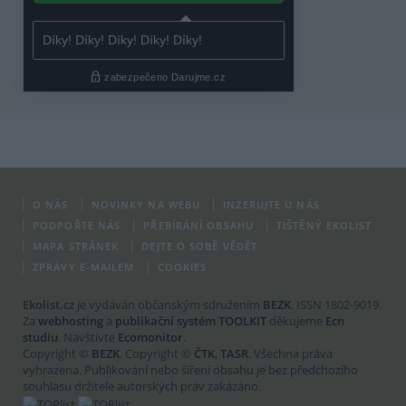
O NÁS
NOVINKY NA WEBU
INZERUJTE U NÁS
PODPOŘTE NÁS
PŘEBÍRÁNÍ OBSAHU
TIŠTĚNÝ EKOLIST
MAPA STRÁNEK
DEJTE O SOBĚ VĚDĚT
ZPRÁVY E-MAILEM
COOKIES
Ekolist.cz
je vydáván občanským sdružením
BEZK
. ISSN 1802-9019.
Za
webhosting
a
publikační systém TOOLKIT
děkujeme
Ecn
studiu
. Navštivte
Ecomonitor
.
Copyright ©
BEZK
. Copyright ©
ČTK
,
TASR
. Všechna práva
vyhrazena. Publikování nebo šíření obsahu je bez předchozího
souhlasu držitele autorských práv zakázáno.