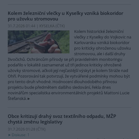
Kolem železniční vlečky u Kyselky vzniká biokoridor
pro užovku stromovou
31.7.2026 01:44 | KYSELKA (
ČTK
)
Kolem historické železniční
vlečky z Kyselky do Vojkovic na
Karlovarsku vzniká biokoridor
pro kriticky ohroženou užovku
stromovou, ale i další druhy
živočichů. Ochráncům přírody se při pravidelném monitoringu
podařilo v lokalitě zaznamenat už tři jedince kriticky ohrožené
užovky stromové, ačkoli její nejčastější výskyt je kolem Stráže nad
Ohří. Pozorování tak potvrzují, že vytvářené podmínky mohou být
pro tento druh vhodné. Hodnocení dlouhodobého přínosu
projektu bude předmětem dalšího sledování, řekla dnes
novinářům specialistka environmentálních projektů Mattoni Lucie
Štefanská.
Obce kritizují drahý svoz textilního odpadu, MŽP
chystá změnu legislativy
31.7.2026 01:28 (
ČTK
)
Diskuse: 1