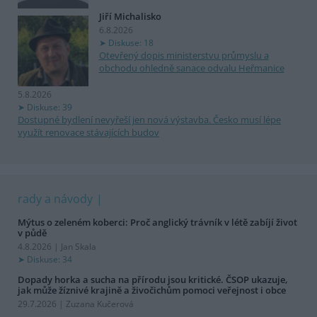
Jiří Michalisko
6.8.2026
Diskuse: 18
Otevřený dopis ministerstvu průmyslu a
obchodu ohledně sanace odvalu Heřmanice
5.8.2026
Diskuse: 39
Dostupné bydlení nevyřeší jen nová výstavba. Česko musí lépe
využít renovace stávajících budov
rady a návody
Mýtus o zeleném koberci: Proč anglický trávník v létě zabíjí život
v půdě
4.8.2026 | Jan Skala
Diskuse: 34
Dopady horka a sucha na přírodu jsou kritické. ČSOP ukazuje,
jak může žíznivé krajině a živočichům pomoci veřejnost i obce
29.7.2026 | Zuzana Kučerová