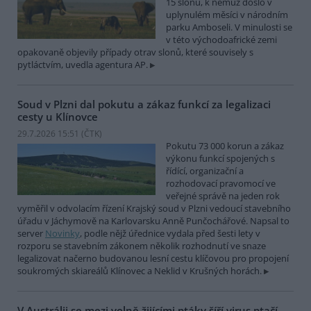
15 slonů, k němuž došlo v
uplynulém měsíci v národním
parku Amboseli. V minulosti se
v této východoafrické zemi
opakovaně objevily případy otrav slonů, které souvisely s
pytláctvím, uvedla agentura AP.
Soud v Plzni dal pokutu a zákaz funkcí za legalizaci
cesty u Klínovce
29.7.2026 15:51 (
ČTK
)
Pokutu 73 000 korun a zákaz
výkonu funkcí spojených s
řídící, organizační a
rozhodovací pravomocí ve
veřejné správě na jeden rok
vyměřil v odvolacím řízení Krajský soud v Plzni vedoucí stavebního
úřadu v Jáchymově na Karlovarsku Anně Punčochářové. Napsal to
server
Novinky
, podle nějž úřednice vydala před šesti lety v
rozporu se stavebním zákonem několik rozhodnutí ve snaze
legalizovat načerno budovanou lesní cestu klíčovou pro propojení
soukromých skiareálů Klínovec a Neklid v Krušných horách.
V Austrálii se mezi volně žijícími ptáky šíří virus ptačí