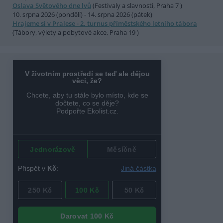
Oslava Světového dne lvů
(Festivaly a slavnosti, Praha 7 )
10. srpna 2026 (pondělí) - 14. srpna 2026 (pátek)
Hrajeme si v Pralese - 2. turnus příměstského letního tábora
(Tábory, výlety a pobytové akce, Praha 19 )