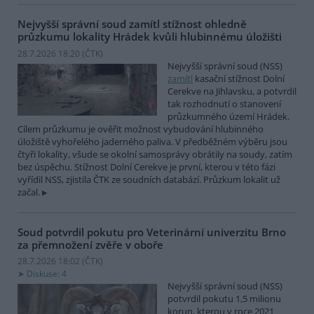
Nejvyšší správní soud zamítl stížnost ohledně
průzkumu lokality Hrádek kvůli hlubinnému úložišti
28.7.2026 18:20 (
ČTK
)
Nejvyšší správní soud (NSS)
zamítl
kasační stížnost Dolní
Cerekve na Jihlavsku, a potvrdil
tak rozhodnutí o stanovení
průzkumného území Hrádek.
Cílem průzkumu je ověřit možnost vybudování hlubinného
úložiště vyhořelého jaderného paliva. V předběžném výběru jsou
čtyři lokality, všude se okolní samosprávy obrátily na soudy, zatím
bez úspěchu. Stížnost Dolní Cerekve je první, kterou v této fázi
vyřídil NSS, zjistila ČTK ze soudních databází. Průzkum lokalit už
začal.
Soud potvrdil pokutu pro Veterinární univerzitu Brno
za přemnožení zvěře v oboře
28.7.2026 18:02 (
ČTK
)
Diskuse: 4
Nejvyšší správní soud (NSS)
potvrdil pokutu 1,5 milionu
korun, kterou v roce 2021