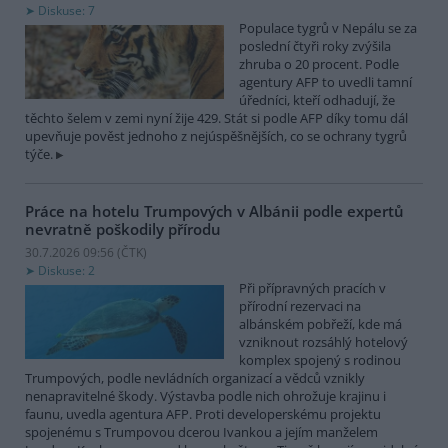
Diskuse: 7
Populace tygrů v Nepálu se za
poslední čtyři roky zvýšila
zhruba o 20 procent. Podle
agentury AFP to uvedli tamní
úředníci, kteří odhadují, že
těchto šelem v zemi nyní žije 429. Stát si podle AFP díky tomu dál
upevňuje pověst jednoho z nejúspěšnějších, co se ochrany tygrů
týče.
Práce na hotelu Trumpových v Albánii podle expertů
nevratně poškodily přírodu
30.7.2026 09:56 (
ČTK
)
Diskuse: 2
Při přípravných pracích v
přírodní rezervaci na
albánském pobřeží, kde má
vzniknout rozsáhlý hotelový
komplex spojený s rodinou
Trumpových, podle nevládních organizací a vědců vznikly
nenapravitelné škody. Výstavba podle nich ohrožuje krajinu i
faunu, uvedla agentura AFP. Proti developerskému projektu
spojenému s Trumpovou dcerou Ivankou a jejím manželem