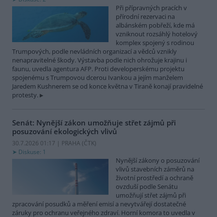
Při přípravných pracích v
přírodní rezervaci na
albánském pobřeží, kde má
vzniknout rozsáhlý hotelový
komplex spojený s rodinou
Trumpových, podle nevládních organizací a vědců vznikly
nenapravitelné škody. Výstavba podle nich ohrožuje krajinu i
faunu, uvedla agentura AFP. Proti developerskému projektu
spojenému s Trumpovou dcerou Ivankou a jejím manželem
Jaredem Kushnerem se od konce května v Tiraně konají pravidelné
protesty.
Senát: Nynější zákon umožňuje střet zájmů při
posuzování ekologických vlivů
30.7.2026 01:17 | PRAHA (
ČTK
)
Diskuse: 1
Nynější zákony o posuzování
vlivů stavebních záměrů na
životní prostředí a ochraně
ovzduší podle Senátu
umožňují střet zájmů při
zpracování posudků a měření emisí a nevytvářejí dostatečné
záruky pro ochranu veřejného zdraví. Horní komora to uvedla v