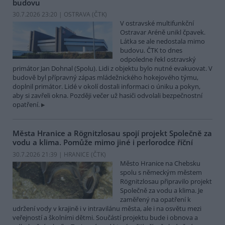
budovu
30.7.2026 23:20 | OSTRAVA (
ČTK
)
V ostravské multifunkční
Ostravar Aréně unikl čpavek.
Látka se ale nedostala mimo
budovu. ČTK to dnes
odpoledne řekl ostravský
primátor Jan Dohnal (Spolu). Lidi z objektu bylo nutné evakuovat. V
budově byl přípravný zápas mládežnického hokejového týmu,
doplnil primátor. Lidé v okolí dostali informaci o úniku a pokyn,
aby si zavřeli okna. Později večer už hasiči odvolali bezpečnostní
opatření.
Města Hranice a Rögnitzlosau spojí projekt Společně za
vodu a klima. Pomůže mimo jiné i perlorodce říční
30.7.2026 21:39 | HRANICE (
ČTK
)
Město Hranice na Chebsku
spolu s německým městem
Rögnitzlosau připravilo projekt
Společně za vodu a klima. Je
zaměřený na opatření k
udržení vody v krajině i v intravilánu města, ale i na osvětu mezi
veřejností a školními dětmi. Součástí projektu bude i obnova a