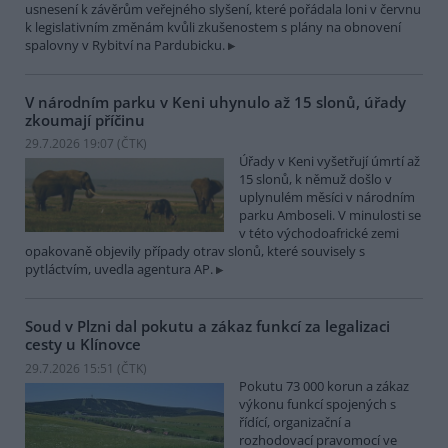
usnesení k závěrům veřejného slyšení, které pořádala loni v červnu
k legislativním změnám kvůli zkušenostem s plány na obnovení
spalovny v Rybitví na Pardubicku.
V národním parku v Keni uhynulo až 15 slonů, úřady
zkoumají příčinu
29.7.2026 19:07 (
ČTK
)
Úřady v Keni vyšetřují úmrtí až
15 slonů, k němuž došlo v
uplynulém měsíci v národním
parku Amboseli. V minulosti se
v této východoafrické zemi
opakovaně objevily případy otrav slonů, které souvisely s
pytláctvím, uvedla agentura AP.
Soud v Plzni dal pokutu a zákaz funkcí za legalizaci
cesty u Klínovce
29.7.2026 15:51 (
ČTK
)
Pokutu 73 000 korun a zákaz
výkonu funkcí spojených s
řídící, organizační a
rozhodovací pravomocí ve