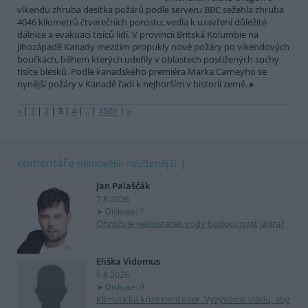
víkendu zhruba desítka požárů podle serveru BBC sežehla zhruba
4046 kilometrů čtverečních porostu, vedla k uzavření důležité
dálnice a evakuaci tisíců lidí. V provincii Britská Kolumbie na
jihozápadě Kanady mezitím propukly nové požáry po víkendových
bouřkách, během kterých udeřily v oblastech postižených suchy
tisíce blesků. Podle kanadského premiéra Marka Carneyho se
nynější požáry v Kanadě řadí k nejhorším v historii země.
«
|
1
|
2
|
3
|
4
|
..
|
1581
|
»
komentáře
nejnovější
nejčtenější
Jan Palaščák
7.8.2026
Diskuse: 1
Ohrožuje nedostatek vody budoucnost jádra?
Eliška Vidomus
6.8.2026
Diskuse: 9
Klimatická krize není over. Vyzýváme vládu, aby