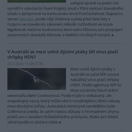
veřejné správě na jeden rok
vyměřil v odvolacím řízení Krajský soud v Plzni vedoucí stavebního
úřadu v Jáchymově na Karlovarsku Anně Punčochářové. Napsal to
server
Novinky
, podle nějž úřednice vydala před šesti lety v
rozporu se stavebním zákonem několik rozhodnutí ve snaze
legalizovat načerno budovanou lesní cestu klíčovou pro propojení
soukromých skiareálů Klínovec a Neklid v Krušných horách.
V Austrálii se mezi volně žijícími ptáky šíří virus ptačí
chřipky H5N1
29.7.2026 15:08 (
ČTK
)
Mezi volně žijícími ptáky v
Austrálii se začal šířit vysoce
nakažlivý virus ptačí chřipky
H5N1. Podle agentury AFP to
dnes oznámila hlavní státní
veterinářka Beth Cooksonová. Podle ní jde o očekávaný, ale
znepokojivý vývoj, který může vést k rozsáhlejšímu šíření nákazy
mezi divokými zvířaty. Australská ministryně zemědělství Julie
Collinsová uvedla, že zatím nejsou důkazy o hromadném úhynu
ptáků ani o zasažení drůbežářského průmyslu. Riziko pro lidské
zdraví podle ní zůstává nízké.