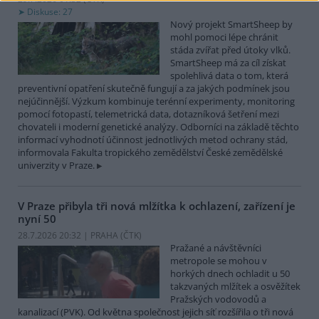
Diskuse: 27
Nový projekt SmartSheep by
mohl pomoci lépe chránit
stáda zvířat před útoky vlků.
SmartSheep má za cíl získat
spolehlivá data o tom, která
preventivní opatření skutečně fungují a za jakých podmínek jsou
nejúčinnější. Výzkum kombinuje terénní experimenty, monitoring
pomocí fotopastí, telemetrická data, dotazníková šetření mezi
chovateli i moderní genetické analýzy. Odborníci na základě těchto
informací vyhodnotí účinnost jednotlivých metod ochrany stád,
informovala Fakulta tropického zemědělství České zemědělské
univerzity v Praze.
V Praze přibyla tři nová mlžítka k ochlazení, zařízení je
nyní 50
28.7.2026 20:32 | PRAHA (
ČTK
)
Pražané a návštěvníci
metropole se mohou v
horkých dnech ochladit u 50
takzvaných mlžítek a osvěžítek
Pražských vodovodů a
kanalizací (PVK). Od května společnost jejich síť rozšířila o tři nová