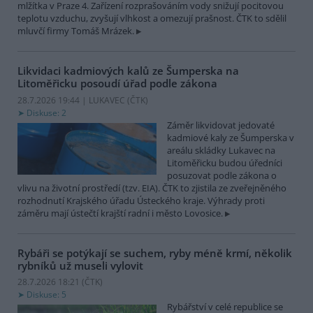
mlžítka v Praze 4. Zařízení rozprašováním vody snižují pocitovou
teplotu vzduchu, zvyšují vlhkost a omezují prašnost. ČTK to sdělil
mluvčí firmy Tomáš Mrázek.
Likvidaci kadmiových kalů ze Šumperska na
Litoměřicku posoudí úřad podle zákona
28.7.2026 19:44 | LUKAVEC (
ČTK
)
Diskuse: 2
Záměr likvidovat jedovaté
kadmiové kaly ze Šumperska v
areálu skládky Lukavec na
Litoměřicku budou úředníci
posuzovat podle zákona o
vlivu na životní prostředí (tzv. EIA). ČTK to zjistila ze zveřejněného
rozhodnutí Krajského úřadu Ústeckého kraje. Výhrady proti
záměru mají ústečtí krajští radní i město Lovosice.
Rybáři se potýkají se suchem, ryby méně krmí, několik
rybníků už museli vylovit
28.7.2026 18:21 (
ČTK
)
Diskuse: 5
Rybářství v celé republice se