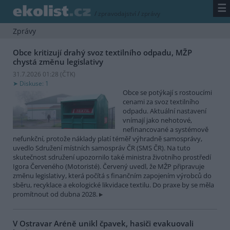
☰
/
zpravodajství
/
zprávy
Zprávy
Obce kritizují drahý svoz textilního odpadu, MŽP
chystá změnu legislativy
31.7.2026 01:28 (
ČTK
)
Diskuse: 1
Obce se potýkají s rostoucími
cenami za svoz textilního
odpadu. Aktuální nastavení
vnímají jako nehotové,
nefinancované a systémově
nefunkční, protože náklady platí téměř výhradně samosprávy,
uvedlo Sdružení místních samospráv ČR (SMS ČR). Na tuto
skutečnost sdružení upozornilo také ministra životního prostředí
Igora Červeného (Motoristé). Červený uvedl, že MŽP připravuje
změnu legislativy, která počítá s finančním zapojením výrobců do
sběru, recyklace a ekologické likvidace textilu. Do praxe by se měla
promítnout od dubna 2028.
V Ostravar Aréně unikl čpavek, hasiči evakuovali