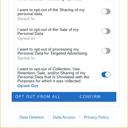
to uvedlo Centrum dopravního výzkumu, které vychází z dat
Evropského sdružení výrobců automobilů.
I want to opt-out of the Sharing of my
personal data.
Opted In
E-shopy očekávají s nařízením EU větší náklady,
I want to opt-out of the Sale of my
nevyloučily krátkodobé zdražení
Personal Data.
29.7.2026 10:20 (
ČTK
)
Opted In
Diskuse: 4
E-shopy očekávají vyšší
I want to opt-out of processing my
náklady na nové obaly,
Personal Data for Targeted Advertising.
technologie a úpravy logistiky
Opted In
kvůli nařízení Evropské unie,
které má omezit množství
I want to opt-out of Collection, Use,
Retention, Sale, and/or Sharing of my
obalového a odpadového materiálu. ČTK to řekli zástupci e-
Personal Data that Is Unrelated with the
commerce. Krátkodobě by se náklady podle nich mohly
Purposes for which it was collected.
promítnout do cen zboží nebo do poplatků za balné, zvýšit by se
Opted Out
mohla administrativní zátěž pro e-shopy. Z dlouhodobého hlediska
však investice do nových obalů a technologií může náklady na
OPT OUT FROM ALL
CONFIRM
přepravu snížit. Evropský předpis začne platit 12. srpna.
Nový projekt, na kterém se podílí ČZU, má pomoci
Data Deletion
Data Access
Privacy Policy
chránit stáda před útoky vlků
29.7.2026 01:32 (
ČTK
)