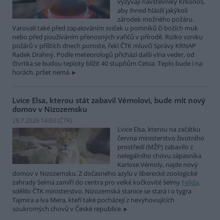
vyzývají návštěvníky Krkonoš,
aby ihned hlásili jakýkoli
zárodek možného požáru.
Varovali také před zapalováním svíček u pomníků či božích muk
nebo před používáním přenosných vařičů v přírodě. Riziko vzniku
požárů v příštích dnech poroste, řekl ČTK mluvčí Správy KRNAP
Radek Drahný. Podle meteorologů přichází další vlna veder, od
čtvrtka se budou teploty blížit 40 stupňům Celsia. Teplo bude i na
horách, pršet nemá.
Lvice Elsa, kterou stát zabavil Vémolovi, bude mít nový
domov v Nizozemsku
28.7.2026 14:03 (
ČTK
)
Lvice Elsa, kterou na začátku
června ministerstvo životního
prostředí (MŽP) zabavilo z
nelegálního chovu zápasníka
Karlose Vémoly, najde nový
domov v Nizozemsku. Z dočasného azylu v liberecké zoologické
zahrady šelma zamíří do centra pro velké kočkovité šelmy
Felida,
sdělilo ČTK ministerstvo. Nizozemská stanice se stará i o tygra
Tajmira a lva Mera, kteří také pocházejí z nevyhovujících
soukromých chovů v České republice.