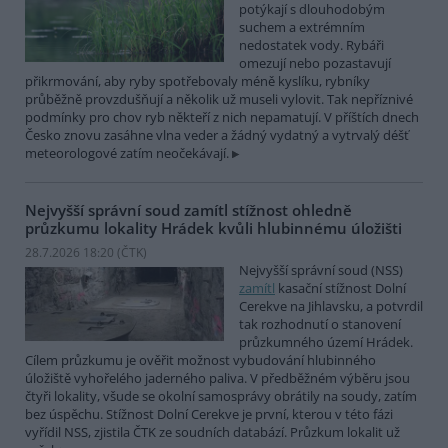
potýkají s dlouhodobým
suchem a extrémním
nedostatek vody. Rybáři
omezují nebo pozastavují
přikrmování, aby ryby spotřebovaly méně kyslíku, rybníky
průběžně provzdušňují a několik už museli vylovit. Tak nepříznivé
podmínky pro chov ryb někteří z nich nepamatují. V příštích dnech
Česko znovu zasáhne vlna veder a žádný vydatný a vytrvalý déšť
meteorologové zatím neočekávají.
Nejvyšší správní soud zamítl stížnost ohledně
průzkumu lokality Hrádek kvůli hlubinnému úložišti
28.7.2026 18:20 (
ČTK
)
Nejvyšší správní soud (NSS)
zamítl
kasační stížnost Dolní
Cerekve na Jihlavsku, a potvrdil
tak rozhodnutí o stanovení
průzkumného území Hrádek.
Cílem průzkumu je ověřit možnost vybudování hlubinného
úložiště vyhořelého jaderného paliva. V předběžném výběru jsou
čtyři lokality, všude se okolní samosprávy obrátily na soudy, zatím
bez úspěchu. Stížnost Dolní Cerekve je první, kterou v této fázi
vyřídil NSS, zjistila ČTK ze soudních databází. Průzkum lokalit už