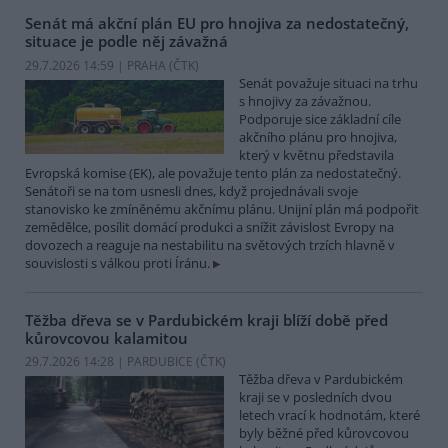
Senát má akční plán EU pro hnojiva za nedostatečný,
situace je podle něj závažná
29.7.2026 14:59 | PRAHA (
ČTK
)
Senát považuje situaci na trhu
s hnojivy za závažnou.
Podporuje sice základní cíle
akčního plánu pro hnojiva,
který v květnu představila
Evropská komise (EK), ale považuje tento plán za nedostatečný.
Senátoři se na tom usnesli dnes, když projednávali svoje
stanovisko ke zmíněnému akčnímu plánu. Unijní plán má podpořit
zemědělce, posílit domácí produkci a snížit závislost Evropy na
dovozech a reaguje na nestabilitu na světových trzích hlavně v
souvislosti s válkou proti Íránu.
Těžba dřeva se v Pardubickém kraji blíží době před
kůrovcovou kalamitou
29.7.2026 14:28 | PARDUBICE (
ČTK
)
Těžba dřeva v Pardubickém
kraji se v posledních dvou
letech vrací k hodnotám, které
byly běžné před kůrovcovou