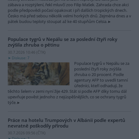
zábava a rozptýlení, řekl mluvčí zoo Filip Mašek. Zahrada chce akci
podle předpovědi počasí opakovat i při dalších tropických dnech.
Česko má před sebou několik velmi horkých dnů. Zejména dnes a v
pátek budou teploty stoupat až ke 40 stupňům Celsia.
Populace tygrů v Nepálu se za poslední čtyři roky
zvýšila zhruba o pětinu
30.7.2026 10:46 (
ČTK
)
Diskuse: 7
Populace tygrů v Nepálu se za
poslední čtyři roky zvýšila
zhruba o 20 procent. Podle
agentury AFP to uvedli tamní
úředníci, kteří odhadují, že
těchto šelem v zemi nyní žije 429. Stát si podle AFP díky tomu dál
upevňuje pověst jednoho z nejúspěšnějších, co se ochrany tygrů
týče.
Práce na hotelu Trumpových v Albánii podle expertů
nevratně poškodily přírodu
30.7.2026 09:56 (
ČTK
)
Diskuse: 2