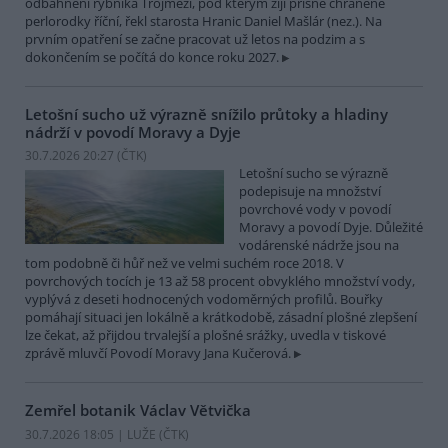
odbahnění rybníka Trojmezí, pod kterým žijí přísně chráněné
perlorodky říční, řekl starosta Hranic Daniel Mašlár (nez.). Na
prvním opatření se začne pracovat už letos na podzim a s
dokončením se počítá do konce roku 2027.
Letošní sucho už výrazně snížilo průtoky a hladiny
nádrží v povodí Moravy a Dyje
30.7.2026 20:27 (
ČTK
)
Letošní sucho se výrazně
podepisuje na množství
povrchové vody v povodí
Moravy a povodí Dyje. Důležité
vodárenské nádrže jsou na
tom podobně či hůř než ve velmi suchém roce 2018. V
povrchových tocích je 13 až 58 procent obvyklého množství vody,
vyplývá z deseti hodnocených vodoměrných profilů. Bouřky
pomáhají situaci jen lokálně a krátkodobě, zásadní plošné zlepšení
lze čekat, až přijdou trvalejší a plošné srážky, uvedla v tiskové
zprávě mluvčí Povodí Moravy Jana Kučerová.
Zemřel botanik Václav Větvička
30.7.2026 18:05 | LUŽE (
ČTK
)