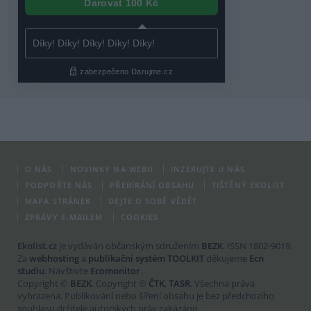
O NÁS
NOVINKY NA WEBU
INZERUJTE U NÁS
PODPOŘTE NÁS
PŘEBÍRÁNÍ OBSAHU
TIŠTĚNÝ EKOLIST
MAPA STRÁNEK
DEJTE O SOBĚ VĚDĚT
ZPRÁVY E-MAILEM
COOKIES
Ekolist.cz
je vydáván občanským sdružením
BEZK
. ISSN 1802-9019.
Za
webhosting
a
publikační systém TOOLKIT
děkujeme
Ecn
studiu
. Navštivte
Ecomonitor
.
Copyright ©
BEZK
. Copyright ©
ČTK
,
TASR
. Všechna práva
vyhrazena. Publikování nebo šíření obsahu je bez předchozího
souhlasu držitele autorských práv zakázáno.