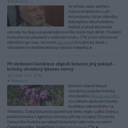
Diskuse: 6
Ve středu večer zemřel v
Hamzově léčebně v Luži -
Košumberku Václav Větvička.
Někdejšímu dlouholetému
řediteli pražské Botanické
zahrady Na Slupi a popularizátorovi říše rostlin bylo 88 let. Poslední
rozloučení se uskuteční v rodinném kruhu. ČTK o tom informoval
Větvičkův syn Ivan. Na úmrtí
upozornil
Chrudimský deník s
odvoláním na ředitele léčebny Václava Volejníka.
Při sledování koniklece objevili botanici jiný poklad –
kriticky ohrožený lýkovec vonný
30.7.2026 13:31 (
ČTK
)
Diskuse: 6
Botanici objevili dosud
neznámou populaci kriticky
ohroženého
lýkovce vonného
,
a to během sledování lokality
koniklece velkokvětého na
Třebíčsku. Česká botanická společnost tento objev Luďka Čecha a
Josefa Komárka z Agentury ochrany přírody a krajiny ČR ocenila
Cenou Víta Grulicha za nejlepší botanický nález roku na území
České republiky. Společnost o tom
informovala
ČTK.