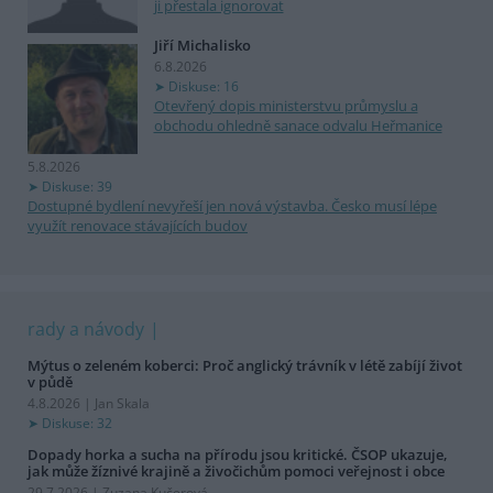
ji přestala ignorovat
Jiří Michalisko
6.8.2026
Diskuse: 16
Otevřený dopis ministerstvu průmyslu a
obchodu ohledně sanace odvalu Heřmanice
5.8.2026
Diskuse: 39
Dostupné bydlení nevyřeší jen nová výstavba. Česko musí lépe
využít renovace stávajících budov
rady a návody
Mýtus o zeleném koberci: Proč anglický trávník v létě zabíjí život
v půdě
4.8.2026 | Jan Skala
Diskuse: 32
Dopady horka a sucha na přírodu jsou kritické. ČSOP ukazuje,
jak může žíznivé krajině a živočichům pomoci veřejnost i obce
29.7.2026 | Zuzana Kučerová