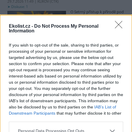
29.7.2026 11:49 | KLIKOV (
ČTK
)
Diskuse: 1
O šetrný přístup k přírodě pod
vedením vysokého napětí se
snaží distributor elektřiny
Ekolist.cz -
Do Not Process My Personal
EG.D. U Klikova na
Information
Jindřichohradecku, kde se
vyskytují vzácné rostliny a živočichové, například plošně nefrézují
pás pod vysokým napětím, ale jen odstraňují vyšší dřeviny.
If you wish to opt-out of the sale, sharing to third parties, or
Novinářům to dnes řekli zástupci společnosti. Chtějí pomoci tomu,
processing of your personal or sensitive information for
aby krajina kolem energetické infrastruktury byla druhově pestřejší
targeted advertising by us, please use the below opt-out
a odolnější.
section to confirm your selection. Please note that after your
opt-out request is processed you may continue seeing
Zájem o elektrická nákladní auta v Česku roste, ale
interest-based ads based on personal information utilized by
pomaleji než v EU
us or personal information disclosed to third parties prior to
your opt-out. You may separately opt-out of the further
29.7.2026 11:25 (
ČTK
)
Diskuse: 2
disclosure of your personal information by third parties on the
Zájem dopravců o nákladní
IAB’s list of downstream participants. This information may
auta a autobusy na elektrický
also be disclosed by us to third parties on the
IAB’s List of
pohon v Česku meziročně
Downstream Participants
that may further disclose it to other
roste, ale pomaleji, než je
third parties.
průměr Evropské unie. U
takzvaných lehkých užitkových vozidel, kam spadají dodávky a
nákladní auta do 3,5 tuny, byl růst větší než průměr EU. V analýze
Personal Data Processing Opt Outs