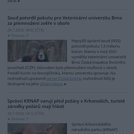
začal.
Soud potvrdil pokutu pro Veterinární univerzitu Brno
za přemnožení zvěře v oboře
28.7.2026 18:02 (
ČTK
)
Diskuse: 4
Nejvyšší správní soud (NSS)
potvrdil pokutu 1,5 milionu
korun, kterou v roce 2021
vyměřila Veterinární univerzitě
Brno Česká inspekce životního
prostředí (ČIŽP). Důvodem bylo přemnožení muflonů v oboře
Poodří Kunín na Novojičínsku, kterou univerzita spravuje. Na
rozhodnutí upozornil
server Česká justice
, rozhodnutí NSS je
dostupné na jeho
úřední desce
.
Správci KRNAP varují před požáry v Krkonoších, turisté
zárodky požárů mají hlásit
28.7.2026 14:12 (
ČTK
)
Diskuse: 1
Správci Krkonošského
národního parku (KRNAP)