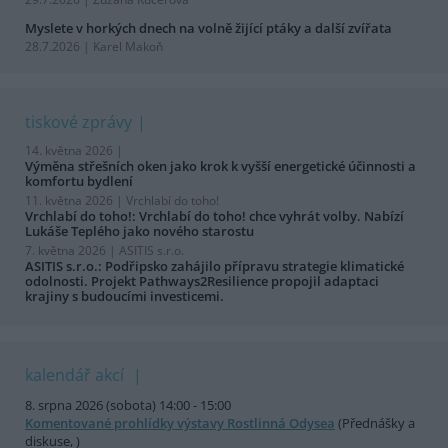
Myslete v horkých dnech na volně žijící ptáky a další zvířata
28.7.2026 | Karel Makoň
tiskové zprávy
14. května 2026 |
Výměna střešních oken jako krok k vyšší energetické účinnosti a
komfortu bydlení
11. května 2026 |
Vrchlabí do toho!
Vrchlabí do toho!: Vrchlabí do toho! chce vyhrát volby. Nabízí
Lukáše Teplého jako nového starostu
7. května 2026 |
ASITIS s.r.o.
ASITIS s.r.o.: Podřipsko zahájilo přípravu strategie klimatické
odolnosti. Projekt Pathways2Resilience propojil adaptaci
krajiny s budoucími investicemi.
kalendář akcí
8. srpna 2026 (sobota) 14:00 - 15:00
Komentované prohlídky výstavy Rostlinná Odysea
(Přednášky a
diskuse, )