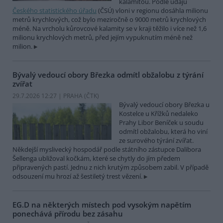
kalamitou. Podle údajů
Českého statistického úřadu
(ČSÚ) vloni v regionu dosáhla milionu
metrů krychlových, což bylo meziročně o 9000 metrů krychlových
méně. Na vrcholu kůrovcové kalamity se v kraji těžilo i více než 1,6
milionu krychlových metrů, před jejím vypuknutím méně než
milion.
Bývalý vedoucí obory Březka odmítl obžalobu z týrání
zvířat
29.7.2026 12:27 | PRAHA (
ČTK
)
Bývalý vedoucí obory Březka u
Kostelce u Křížků nedaleko
Prahy Libor Beníček u soudu
odmítl obžalobu, která ho viní
ze surového týrání zvířat.
Někdejší myslivecký hospodář podle státního zástupce Dalibora
Šellenga ubližoval kočkám, které se chytly do jím předem
připravených pastí. Jednu z nich krutým způsobem zabil. V případě
odsouzení mu hrozí až šestiletý trest vězení.
EG.D na některých místech pod vysokým napětím
ponechává přírodu bez zásahu