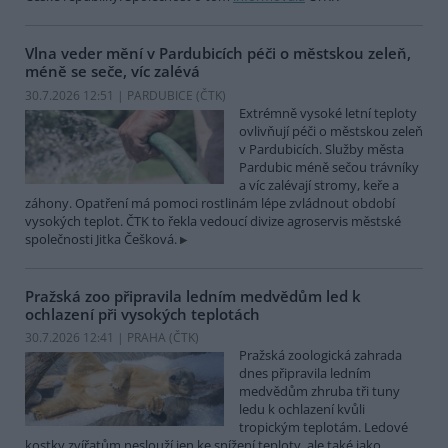
Vlna veder mění v Pardubicích péči o městskou zeleň,
méně se seče, víc zalévá
30.7.2026 12:51 | PARDUBICE (
ČTK
)
Extrémně vysoké letní teploty
ovlivňují péči o městskou zeleň
v Pardubicích. Služby města
Pardubic méně sečou trávníky
a víc zalévají stromy, keře a
záhony. Opatření má pomoci rostlinám lépe zvládnout období
vysokých teplot. ČTK to řekla vedoucí divize agroservis městské
společnosti Jitka Češková.
Pražská zoo připravila ledním medvědům led k
ochlazení při vysokých teplotách
30.7.2026 12:41 | PRAHA (
ČTK
)
Pražská zoologická zahrada
dnes připravila ledním
medvědům zhruba tři tuny
ledu k ochlazení kvůli
tropickým teplotám. Ledové
kostky zvířatům neslouží jen ke snížení teploty, ale také jako