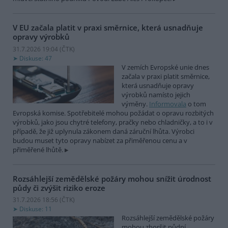
V EU začala platit v praxi směrnice, která usnadňuje
opravy výrobků
31.7.2026 19:04 (
ČTK
)
Diskuse: 47
V zemích Evropské unie dnes
začala v praxi platit směrnice,
která usnadňuje opravy
výrobků namísto jejich
výměny.
Informovala
o tom
Evropská komise. Spotřebitelé mohou požádat o opravu rozbitých
výrobků, jako jsou chytré telefony, pračky nebo chladničky, a to i v
případě, že již uplynula zákonem daná záruční lhůta. Výrobci
budou muset tyto opravy nabízet za přiměřenou cenu a v
přiměřené lhůtě.
Rozsáhlejší zemědělské požáry mohou snížit úrodnost
půdy či zvýšit riziko eroze
31.7.2026 18:56 (
ČTK
)
Diskuse: 11
Rozsáhlejší zemědělské požáry
mohou zhoršit půdní