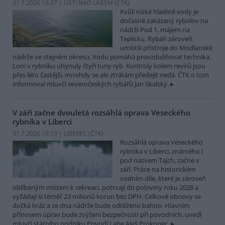
31.7.2026 19:27 | ÚSTÍ NAD LABEM (
ČTK
)
Kvůli nízké hladině vody je
dočasně zakázaný rybolov na
nádrži Pod 1. májem na
Teplicku. Rybáři zároveň
umístili přístroje do Modlanské
nádrže ve stejném okresu. Vodu pomáhá provzdušňovat technika.
Loni v rybníku uhynuly čtyři tuny ryb. Kontroly kolem revírů jsou
přes léto častější, mnohdy se ale ztrátám předejít nedá. ČTK o tom
informoval mluvčí severočeských rybářů Jan Skalský.
V září začne dvouletá rozsáhlá oprava Veseckého
rybníka v Liberci
31.7.2026 19:19 | LIBEREC (
ČTK
)
Rozsáhlá oprava Veseckého
rybníka v Liberci, známého i
pod názvem Tajch, začne v
září. Práce na historickém
vodním díle, které je zároveň
oblíbeným místem k rekreaci, potrvají do poloviny roku 2028 a
vyžádají si téměř 23 milionů korun bez DPH. Celkové obnovy se
dočká hráz a ze dna nádrže bude odtěženo bahno. Hlavním
přínosem úprav bude zvýšení bezpečnosti při povodních, uvedl
mluvčí státního podniku Povodí Labe Aleš Prokopec.