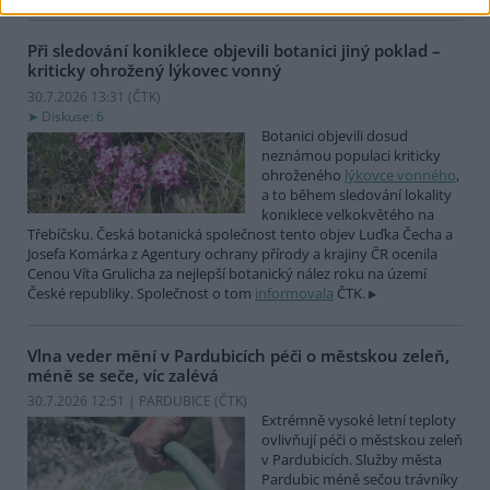
Při sledování koniklece objevili botanici jiný poklad –
kriticky ohrožený lýkovec vonný
30.7.2026 13:31 (
ČTK
)
Diskuse: 6
Botanici objevili dosud
neznámou populaci kriticky
ohroženého
lýkovce vonného
,
a to během sledování lokality
koniklece velkokvětého na
Třebíčsku. Česká botanická společnost tento objev Luďka Čecha a
Josefa Komárka z Agentury ochrany přírody a krajiny ČR ocenila
Cenou Víta Grulicha za nejlepší botanický nález roku na území
České republiky. Společnost o tom
informovala
ČTK.
Vlna veder mění v Pardubicích péči o městskou zeleň,
méně se seče, víc zalévá
30.7.2026 12:51 | PARDUBICE (
ČTK
)
Extrémně vysoké letní teploty
ovlivňují péči o městskou zeleň
v Pardubicích. Služby města
Pardubic méně sečou trávníky