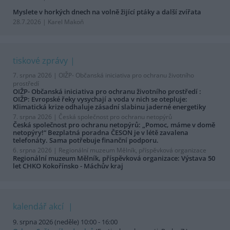
Myslete v horkých dnech na volně žijící ptáky a další zvířata
28.7.2026 | Karel Makoň
tiskové zprávy
7. srpna 2026 |
OIŽP- Občanská iniciativa pro ochranu životního
prostředí
OIŽP- Občanská iniciativa pro ochranu životního prostředí :
OIŽP: Evropské řeky vysychají a voda v nich se otepluje:
Klimatická krize odhaluje zásadní slabinu jaderné energetiky
7. srpna 2026 |
Česká společnost pro ochranu netopýrů
Česká společnost pro ochranu netopýrů: „Pomoc, máme v domě
netopýry!“ Bezplatná poradna ČESON je v létě zavalena
telefonáty. Sama potřebuje finanční podporu.
6. srpna 2026 |
Regionální muzeum Mělník, příspěvková organizace
Regionální muzeum Mělník, příspěvková organizace: Výstava 50
let CHKO Kokořínsko - Máchův kraj
kalendář akcí
9. srpna 2026 (neděle) 10:00 - 16:00