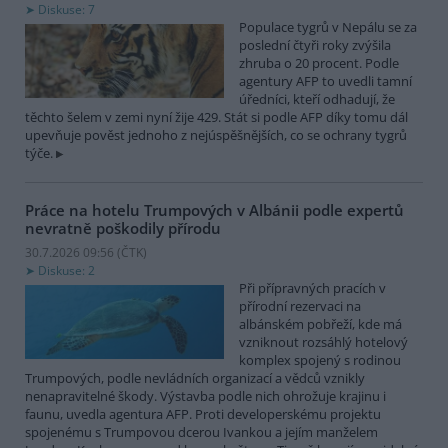
Diskuse: 7
Populace tygrů v Nepálu se za
poslední čtyři roky zvýšila
zhruba o 20 procent. Podle
agentury AFP to uvedli tamní
úředníci, kteří odhadují, že
těchto šelem v zemi nyní žije 429. Stát si podle AFP díky tomu dál
upevňuje pověst jednoho z nejúspěšnějších, co se ochrany tygrů
týče.
Práce na hotelu Trumpových v Albánii podle expertů
nevratně poškodily přírodu
30.7.2026 09:56 (
ČTK
)
Diskuse: 2
Při přípravných pracích v
přírodní rezervaci na
albánském pobřeží, kde má
vzniknout rozsáhlý hotelový
komplex spojený s rodinou
Trumpových, podle nevládních organizací a vědců vznikly
nenapravitelné škody. Výstavba podle nich ohrožuje krajinu i
faunu, uvedla agentura AFP. Proti developerskému projektu
spojenému s Trumpovou dcerou Ivankou a jejím manželem