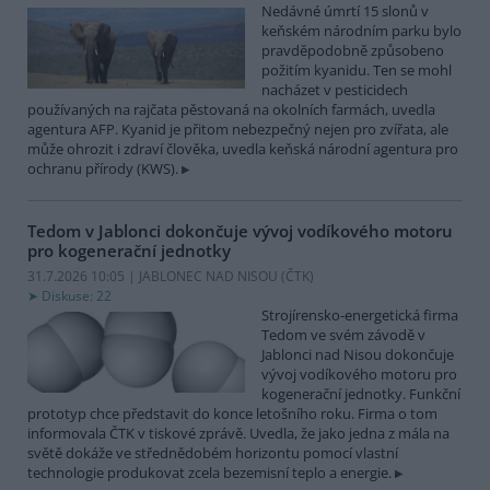
Nedávné úmrtí 15 slonů v
keňském národním parku bylo
pravděpodobně způsobeno
požitím kyanidu. Ten se mohl
nacházet v pesticidech
používaných na rajčata pěstovaná na okolních farmách, uvedla
agentura AFP. Kyanid je přitom nebezpečný nejen pro zvířata, ale
může ohrozit i zdraví člověka, uvedla keňská národní agentura pro
ochranu přírody (KWS).
Tedom v Jablonci dokončuje vývoj vodíkového motoru
pro kogenerační jednotky
31.7.2026 10:05 | JABLONEC NAD NISOU (
ČTK
)
Diskuse: 22
Strojírensko-energetická firma
Tedom ve svém závodě v
Jablonci nad Nisou dokončuje
vývoj vodíkového motoru pro
kogenerační jednotky. Funkční
prototyp chce představit do konce letošního roku. Firma o tom
informovala ČTK v tiskové zprávě. Uvedla, že jako jedna z mála na
světě dokáže ve střednědobém horizontu pomocí vlastní
technologie produkovat zcela bezemisní teplo a energie.