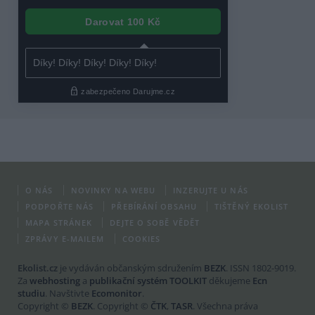
O NÁS
NOVINKY NA WEBU
INZERUJTE U NÁS
PODPOŘTE NÁS
PŘEBÍRÁNÍ OBSAHU
TIŠTĚNÝ EKOLIST
MAPA STRÁNEK
DEJTE O SOBĚ VĚDĚT
ZPRÁVY E-MAILEM
COOKIES
Ekolist.cz
je vydáván občanským sdružením
BEZK
. ISSN 1802-9019.
Za
webhosting
a
publikační systém TOOLKIT
děkujeme
Ecn
studiu
. Navštivte
Ecomonitor
.
Copyright ©
BEZK
. Copyright ©
ČTK
,
TASR
. Všechna práva