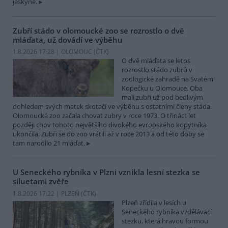
jeskyně.
Zubří stádo v olomoucké zoo se rozrostlo o dvě
mláďata, už dovádí ve výběhu
1.8.2026 17:28 | OLOMOUC (
ČTK
)
O dvě mláďata se letos
rozrostlo stádo zubrů v
zoologické zahradě na Svatém
Kopečku u Olomouce. Oba
malí zubři už pod bedlivým
dohledem svých matek skotačí ve výběhu s ostatními členy stáda.
Olomoucká zoo začala chovat zubry v roce 1973. O třináct let
později chov tohoto největšího divokého evropského kopytníka
ukončila. Zubři se do zoo vrátili až v roce 2013 a od této doby se
tam narodilo 21 mláďat.
U Seneckého rybníka v Plzni vznikla lesní stezka se
siluetami zvěře
1.8.2026 17:22 | PLZEŇ (
ČTK
)
Plzeň zřídila v lesích u
Seneckého rybníka vzdělávací
stezku, která hravou formou