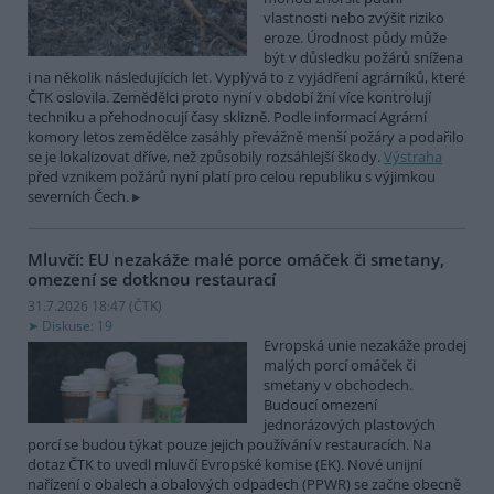
vlastnosti nebo zvýšit riziko
eroze. Úrodnost půdy může
být v důsledku požárů snížena
i na několik následujících let. Vyplývá to z vyjádření agrárníků, které
ČTK oslovila. Zemědělci proto nyní v období žní více kontrolují
techniku a přehodnocují časy sklizně. Podle informací Agrární
komory letos zemědělce zasáhly převážně menší požáry a podařilo
se je lokalizovat dříve, než způsobily rozsáhlejší škody.
Výstraha
před vznikem požárů nyní platí pro celou republiku s výjimkou
severních Čech.
Mluvčí: EU nezakáže malé porce omáček či smetany,
omezení se dotknou restaurací
31.7.2026 18:47 (
ČTK
)
Diskuse: 19
Evropská unie nezakáže prodej
malých porcí omáček či
smetany v obchodech.
Budoucí omezení
jednorázových plastových
porcí se budou týkat pouze jejich používání v restauracích. Na
dotaz ČTK to uvedl mluvčí Evropské komise (EK). Nové unijní
nařízení o obalech a obalových odpadech (PPWR) se začne obecně