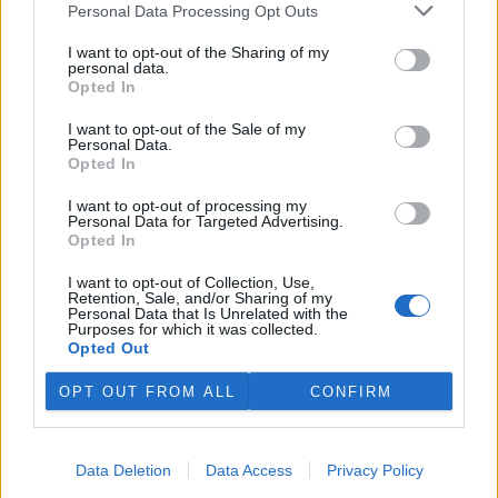
Personal Data Processing Opt Outs
podepisuje na množství
povrchové vody v povodí
I want to opt-out of the Sharing of my
Moravy a povodí Dyje. Důležité
personal data.
vodárenské nádrže jsou na
Opted In
tom podobně či hůř než ve velmi suchém roce 2018. V
povrchových tocích je 13 až 58 procent obvyklého množství vody,
I want to opt-out of the Sale of my
vyplývá z deseti hodnocených vodoměrných profilů. Bouřky
Personal Data.
pomáhají situaci jen lokálně a krátkodobě, zásadní plošné zlepšení
Opted In
lze čekat, až přijdou trvalejší a plošné srážky, uvedla v tiskové
zprávě mluvčí Povodí Moravy Jana Kučerová.
I want to opt-out of processing my
Personal Data for Targeted Advertising.
Opted In
Zemřel botanik Václav Větvička
I want to opt-out of Collection, Use,
30.7.2026 18:05 | LUŽE (
ČTK
)
Retention, Sale, and/or Sharing of my
Diskuse: 6
Personal Data that Is Unrelated with the
Ve středu večer zemřel v
Purposes for which it was collected.
Hamzově léčebně v Luži -
Opted Out
Košumberku Václav Větvička.
Někdejšímu dlouholetému
OPT OUT FROM ALL
CONFIRM
řediteli pražské Botanické
zahrady Na Slupi a popularizátorovi říše rostlin bylo 88 let. Poslední
rozloučení se uskuteční v rodinném kruhu. ČTK o tom informoval
Větvičkův syn Ivan. Na úmrtí
upozornil
Chrudimský deník s
Data Deletion
Data Access
Privacy Policy
odvoláním na ředitele léčebny Václava Volejníka.