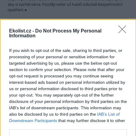
aby si zavřeli okna. Později večer už hasiči odvolali bezpečnostní
opatření.
Města Hranice a Rögnitzlosau spojí projekt Společně za
Ekolist.cz -
Do Not Process My Personal
vodu a klima. Pomůže mimo jiné i perlorodce říční
Information
30.7.2026 21:39 | HRANICE (
ČTK
)
Město Hranice na Chebsku
spolu s německým městem
If you wish to opt-out of the sale, sharing to third parties, or
Rögnitzlosau připravilo projekt
processing of your personal or sensitive information for
Společně za vodu a klima. Je
targeted advertising by us, please use the below opt-out
zaměřený na opatření k
section to confirm your selection. Please note that after your
udržení vody v krajině i v intravilánu města, ale i na osvětu mezi
opt-out request is processed you may continue seeing
veřejností a školními dětmi. Součástí projektu bude i obnova a
interest-based ads based on personal information utilized by
odbahnění rybníka Trojmezí, pod kterým žijí přísně chráněné
perlorodky říční, řekl starosta Hranic Daniel Mašlár (nez.). Na
us or personal information disclosed to third parties prior to
prvním opatření se začne pracovat už letos na podzim a s
your opt-out. You may separately opt-out of the further
dokončením se počítá do konce roku 2027.
disclosure of your personal information by third parties on the
IAB’s list of downstream participants. This information may
also be disclosed by us to third parties on the
IAB’s List of
Letošní sucho už výrazně snížilo průtoky a hladiny
Downstream Participants
that may further disclose it to other
nádrží v povodí Moravy a Dyje
third parties.
30.7.2026 20:27 (
ČTK
)
Letošní sucho se výrazně