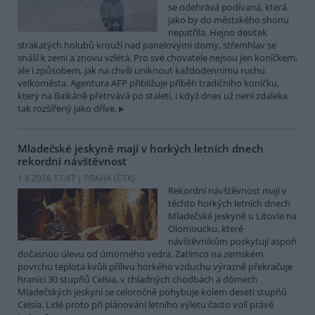
se odehrává podívaná, která
jako by do městského shonu
nepatřila. Hejno desítek
strakatých holubů krouží nad panelovými domy, střemhlav se
snáší k zemi a znovu vzlétá. Pro své chovatele nejsou jen koníčkem,
ale i způsobem, jak na chvíli uniknout každodennímu ruchu
velkoměsta. Agentura AFP přibližuje příběh tradičního koníčku,
který na Balkáně přetrvává po staletí, i když dnes už není zdaleka
tak rozšířený jako dříve.
Mladečské jeskyně mají v horkých letních dnech
rekordní návštěvnost
1.8.2026 17:47 | PRAHA (
ČTK
)
Rekordní návštěvnost mají v
těchto horkých letních dnech
Mladečské jeskyně u Litovle na
Olomoucku, které
návštěvníkům poskytují aspoň
dočasnou úlevu od úmorného vedra. Zatímco na zemském
povrchu teplota kvůli přílivu horkého vzduchu výrazně překračuje
hranici 30 stupňů Celsia, v chladných chodbách a dómech
Mladečských jeskyní se celoročně pohybuje kolem deseti stupňů
Celsia. Lidé proto při plánování letního výletu často volí právě