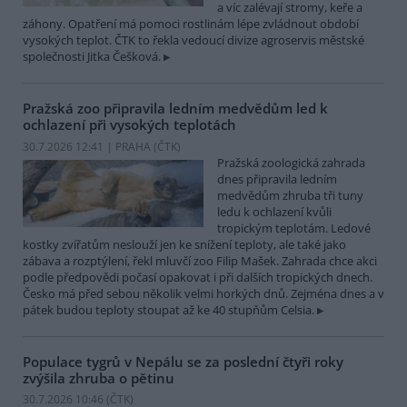
a víc zalévají stromy, keře a
záhony. Opatření má pomoci rostlinám lépe zvládnout období
vysokých teplot. ČTK to řekla vedoucí divize agroservis městské
společnosti Jitka Češková.
Pražská zoo připravila ledním medvědům led k
ochlazení při vysokých teplotách
30.7.2026 12:41 | PRAHA (
ČTK
)
Pražská zoologická zahrada
dnes připravila ledním
medvědům zhruba tři tuny
ledu k ochlazení kvůli
tropickým teplotám. Ledové
kostky zvířatům neslouží jen ke snížení teploty, ale také jako
zábava a rozptýlení, řekl mluvčí zoo Filip Mašek. Zahrada chce akci
podle předpovědi počasí opakovat i při dalších tropických dnech.
Česko má před sebou několik velmi horkých dnů. Zejména dnes a v
pátek budou teploty stoupat až ke 40 stupňům Celsia.
Populace tygrů v Nepálu se za poslední čtyři roky
zvýšila zhruba o pětinu
30.7.2026 10:46 (
ČTK
)