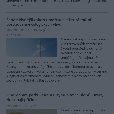
Jaredem Kushnerem se od konce května v Tiraně konají pravidelné
protesty.
Senát: Nynější zákon umožňuje střet zájmů při
posuzování ekologických vlivů
30.7.2026 01:17 | PRAHA (
ČTK
)
Diskuse: 1
Nynější zákony o posuzování
vlivů stavebních záměrů na
životní prostředí a ochraně
ovzduší podle Senátu
umožňují střet zájmů při
zpracování posudků a měření emisí a nevytvářejí dostatečné
záruky pro ochranu veřejného zdraví. Horní komora to uvedla v
usnesení k závěrům veřejného slyšení, které pořádala loni v červnu
k legislativním změnám kvůli zkušenostem s plány na obnovení
spalovny v Rybitví na Pardubicku.
V národním parku v Keni uhynulo až 15 slonů, úřady
zkoumají příčinu
29.7.2026 19:07 (
ČTK
)
Úřady v Keni vyšetřují úmrtí až