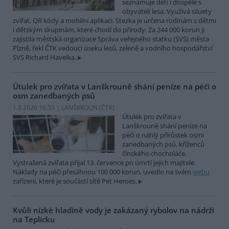
seznamuje děti i dospělé s
obyvateli lesa. Využívá siluety
zvířat, QR kódy a mobilní aplikaci. Stezka je určena rodinám s dětmi
i dětským skupinám, které chodí do přírody. Za 244 000 korun ji
zajistila městská organizace Správa veřejného statku (SVS) města
Plzně, řekl ČTK vedoucí úseku lesů, zeleně a vodního hospodářství
SVS Richard Havelka.
Útulek pro zvířata v Lanškrouně shání peníze na péči o
osm zanedbaných psů
1.8.2026 16:55 | LANŠKROUN (
ČTK
)
Útulek pro zvířata v
Lanškrouně shání peníze na
péči o náhlý přírůstek osmi
zanedbaných psů, kříženců
čínského chocholáče.
Vystrašená zvířata přijal 13. července po úmrtí jejich majitele.
Náklady na péči přesáhnou 100 000 korun, uvedlo na svém
webu
zařízení, které je součástí sítě Pet Heroes.
Kvůli nízké hladině vody je zakázaný rybolov na nádrži
na Teplicku