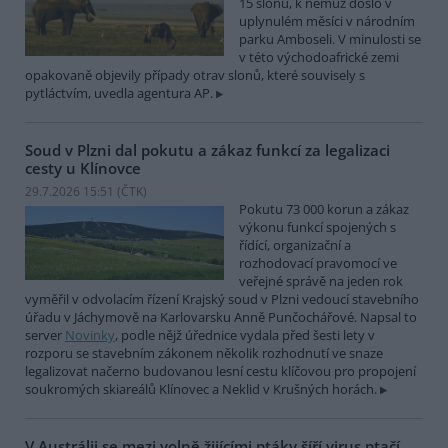
15 slonů, k němuž došlo v
uplynulém měsíci v národním
parku Amboseli. V minulosti se
v této východoafrické zemi
opakovaně objevily případy otrav slonů, které souvisely s
pytláctvím, uvedla agentura AP.
Soud v Plzni dal pokutu a zákaz funkcí za legalizaci
cesty u Klínovce
29.7.2026 15:51 (
ČTK
)
Pokutu 73 000 korun a zákaz
výkonu funkcí spojených s
řídící, organizační a
rozhodovací pravomocí ve
veřejné správě na jeden rok
vyměřil v odvolacím řízení Krajský soud v Plzni vedoucí stavebního
úřadu v Jáchymově na Karlovarsku Anně Punčochářové. Napsal to
server
Novinky
, podle nějž úřednice vydala před šesti lety v
rozporu se stavebním zákonem několik rozhodnutí ve snaze
legalizovat načerno budovanou lesní cestu klíčovou pro propojení
soukromých skiareálů Klínovec a Neklid v Krušných horách.
V Austrálii se mezi volně žijícími ptáky šíří virus ptačí