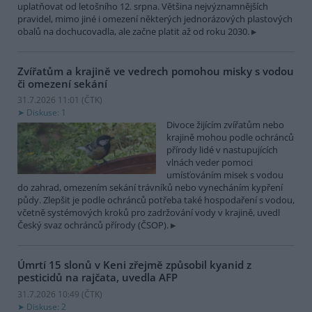
uplatňovat od letošního 12. srpna. Většina nejvýznamnějších
pravidel, mimo jiné i omezení některých jednorázových plastových
obalů na dochucovadla, ale začne platit až od roku 2030.
Zvířatům a krajině ve vedrech pomohou misky s vodou
či omezení sekání
31.7.2026 11:01 (
ČTK
)
Diskuse: 1
Divoce žijícím zvířatům nebo
krajině mohou podle ochránců
přírody lidé v nastupujících
vlnách veder pomoci
umísťováním misek s vodou
do zahrad, omezením sekání trávníků nebo vynecháním kypření
půdy. Zlepšit je podle ochránců potřeba také hospodaření s vodou,
včetně systémových kroků pro zadržování vody v krajině, uvedl
Český svaz ochránců přírody (ČSOP).
Úmrtí 15 slonů v Keni zřejmě způsobil kyanid z
pesticidů na rajčata, uvedla AFP
31.7.2026 10:49 (
ČTK
)
Diskuse: 2