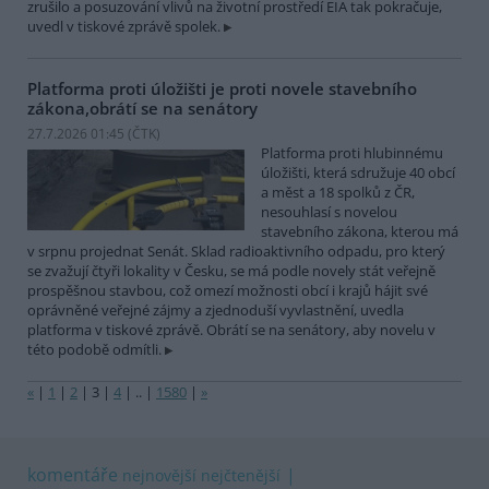
zrušilo a posuzování vlivů na životní prostředí EIA tak pokračuje,
uvedl v tiskové zprávě spolek.
Platforma proti úložišti je proti novele stavebního
zákona,obrátí se na senátory
27.7.2026 01:45 (
ČTK
)
Platforma proti hlubinnému
úložišti, která sdružuje 40 obcí
a měst a 18 spolků z ČR,
nesouhlasí s novelou
stavebního zákona, kterou má
v srpnu projednat Senát. Sklad radioaktivního odpadu, pro který
se zvažují čtyři lokality v Česku, se má podle novely stát veřejně
prospěšnou stavbou, což omezí možnosti obcí i krajů hájit své
oprávněné veřejné zájmy a zjednoduší vyvlastnění, uvedla
platforma v tiskové zprávě. Obrátí se na senátory, aby novelu v
této podobě odmítli.
«
|
1
|
2
|
3
|
4
|
..
|
1580
|
»
komentáře
nejnovější
nejčtenější