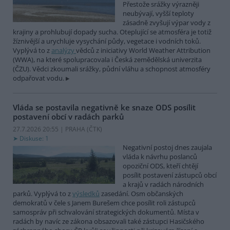
Přestože srážky výrazněji
neubývají, vyšší teploty
zásadně zvyšují výpar vody z
krajiny a prohlubují dopady sucha. Oteplující se atmosféra je totiž
žíznivější a urychluje vysychání půdy, vegetace i vodních toků.
Vyplývá to z
analýzy
vědců z iniciativy World Weather Attribution
(WWA), na které spolupracovala i Česká zemědělská univerzita
(ČZU). Vědci zkoumali srážky, půdní vláhu a schopnost atmosféry
odpařovat vodu.
Vláda se postavila negativně ke snaze ODS posílit
postavení obcí v radách parků
27.7.2026 20:55 | PRAHA (
ČTK
)
Diskuse: 1
Negativní postoj dnes zaujala
vláda k návrhu poslanců
opoziční ODS, kteří chtějí
posílit postavení zástupců obcí
a krajů v radách národních
parků. Vyplývá to z
výsledků
zasedání. Osm občanských
demokratů v čele s Janem Burešem chce posílit roli zástupců
samospráv při schvalování strategických dokumentů. Místa v
radách by navíc ze zákona obsazovali také zástupci Hasičského