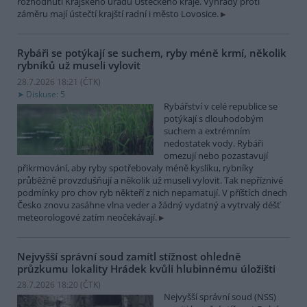
rozhodnutí Krajského úřadu Ústeckého kraje. Výhrady proti
záměru mají ústečtí krajští radní i město Lovosice.
Rybáři se potýkají se suchem, ryby méně krmí, několik
rybníků už museli vylovit
28.7.2026 18:21 (
ČTK
)
Diskuse: 5
Rybářství v celé republice se
potýkají s dlouhodobým
suchem a extrémním
nedostatek vody. Rybáři
omezují nebo pozastavují
přikrmování, aby ryby spotřebovaly méně kyslíku, rybníky
průběžně provzdušňují a několik už museli vylovit. Tak nepříznivé
podmínky pro chov ryb někteří z nich nepamatují. V příštích dnech
Česko znovu zasáhne vlna veder a žádný vydatný a vytrvalý déšť
meteorologové zatím neočekávají.
Nejvyšší správní soud zamítl stížnost ohledně
průzkumu lokality Hrádek kvůli hlubinnému úložišti
28.7.2026 18:20 (
ČTK
)
Nejvyšší správní soud (NSS)