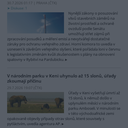
30.7.2026 01:17 | PRAHA (
ČTK
)
Diskuse: 1
Nynější zákony o posuzování
vlivů stavebních záměrů na
životní prostředí a ochraně
ovzduší podle Senátu
umožňují střet zájmů při
zpracování posudků a měření emisí a nevytvářejí dostatečné
záruky pro ochranu veřejného zdraví. Horní komora to uvedla v
usnesení k závěrům veřejného slyšení, které pořádala loni v červnu
k legislativním změnám kvůli zkušenostem s plány na obnovení
spalovny v Rybitví na Pardubicku.
V národním parku v Keni uhynulo až 15 slonů, úřady
zkoumají příčinu
29.7.2026 19:07 (
ČTK
)
Úřady v Keni vyšetřují úmrtí až
15 slonů, k němuž došlo v
uplynulém měsíci v národním
parku Amboseli. V minulosti se
v této východoafrické zemi
opakovaně objevily případy otrav slonů, které souvisely s
pytláctvím, uvedla agentura AP.