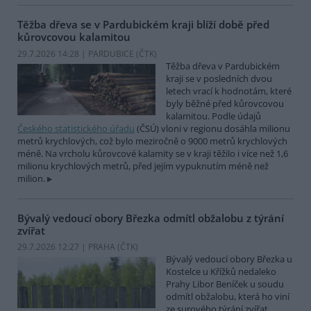
Těžba dřeva se v Pardubickém kraji blíží době před
kůrovcovou kalamitou
29.7.2026 14:28 | PARDUBICE (
ČTK
)
Těžba dřeva v Pardubickém
kraji se v posledních dvou
letech vrací k hodnotám, které
byly běžné před kůrovcovou
kalamitou. Podle údajů
Českého statistického úřadu
(ČSÚ) vloni v regionu dosáhla milionu
metrů krychlových, což bylo meziročně o 9000 metrů krychlových
méně. Na vrcholu kůrovcové kalamity se v kraji těžilo i více než 1,6
milionu krychlových metrů, před jejím vypuknutím méně než
milion.
Bývalý vedoucí obory Březka odmítl obžalobu z týrání
zvířat
29.7.2026 12:27 | PRAHA (
ČTK
)
Bývalý vedoucí obory Březka u
Kostelce u Křížků nedaleko
Prahy Libor Beníček u soudu
odmítl obžalobu, která ho viní
ze surového týrání zvířat.