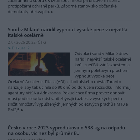
záchranného sboru ČR kvůli součinnosti při krizovém řízení a
protipožární ochraně parků. Záporné stanovisko občanské
demokraty překvapilo.
Soud v Miláně nařídil vypnout vysoké pece v největší
italské ocelárně
27.7.2026 20:32 (
ČTK
)
Diskuse: 2
Odvolací soud v Miláně dnes
nařídil největší italské ocelárně
kvůli znečišťování azbestem a
jemným polétavým prachem
vypnout vysoké pece.
Ocelárně Acciaierie d’Italia (ADI) z jihoitalského města Taranto
nařizuje, aby tak učinila do 90 dnů od doručení rozsudku, informují
agentury ANSA a Adnkronos. Pokud chce firma provoz obnovit,
musí podle soudu odstranit zbývající azbest z vysokých pecí a
snížit množství vypuštěných jemných polétavých prachů PM10 a
PM2,5.
Česko v roce 2023 vyprodukovalo 538 kg na odpadu
na osobu, víc než byl průměr EU