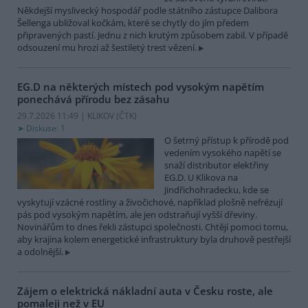
Někdejší myslivecký hospodář podle státního zástupce Dalibora
Šellenga ubližoval kočkám, které se chytly do jím předem
připravených pastí. Jednu z nich krutým způsobem zabil. V případě
odsouzení mu hrozí až šestiletý trest vězení.
EG.D na některých místech pod vysokým napětím
ponechává přírodu bez zásahu
29.7.2026 11:49 | KLIKOV (
ČTK
)
Diskuse: 1
O šetrný přístup k přírodě pod
vedením vysokého napětí se
snaží distributor elektřiny
EG.D. U Klikova na
Jindřichohradecku, kde se
vyskytují vzácné rostliny a živočichové, například plošně nefrézují
pás pod vysokým napětím, ale jen odstraňují vyšší dřeviny.
Novinářům to dnes řekli zástupci společnosti. Chtějí pomoci tomu,
aby krajina kolem energetické infrastruktury byla druhově pestřejší
a odolnější.
Zájem o elektrická nákladní auta v Česku roste, ale
pomaleji než v EU