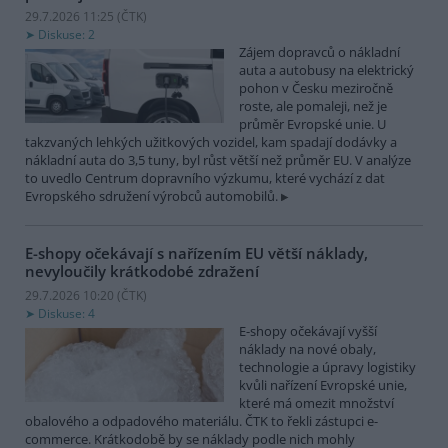
29.7.2026 11:25 (
ČTK
)
Diskuse: 2
Zájem dopravců o nákladní
auta a autobusy na elektrický
pohon v Česku meziročně
roste, ale pomaleji, než je
průměr Evropské unie. U
takzvaných lehkých užitkových vozidel, kam spadají dodávky a
nákladní auta do 3,5 tuny, byl růst větší než průměr EU. V analýze
to uvedlo Centrum dopravního výzkumu, které vychází z dat
Evropského sdružení výrobců automobilů.
E-shopy očekávají s nařízením EU větší náklady,
nevyloučily krátkodobé zdražení
29.7.2026 10:20 (
ČTK
)
Diskuse: 4
E-shopy očekávají vyšší
náklady na nové obaly,
technologie a úpravy logistiky
kvůli nařízení Evropské unie,
které má omezit množství
obalového a odpadového materiálu. ČTK to řekli zástupci e-
commerce. Krátkodobě by se náklady podle nich mohly