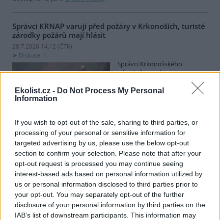
Správci KRNAP varují před požáry v Krkonoších, turisté
zárodky požárů mají hlásit
28.7.2026 14:12 (
ČTK
)
Diskuse: 1
Správci Krkonošského
národního parku (KRNAP)
vyzývají návštěvníky Krkonoš,
aby ihned hlásili jakýkoli
Ekolist.cz -
Do Not Process My Personal
Information
zárodek možného požáru.
Varovali také před zapalováním svíček u pomníků či božích muk
nebo před používáním přenosných vařičů v přírodě. Riziko vzniku
If you wish to opt-out of the sale, sharing to third parties, or
požárů v příštích dnech poroste, řekl ČTK mluvčí Správy KRNAP
processing of your personal or sensitive information for
Radek Drahný. Podle meteorologů přichází další vlna veder, od
targeted advertising by us, please use the below opt-out
čtvrtka se budou teploty blížit 40 stupňům Celsia. Teplo bude i na
horách, pršet nemá.
section to confirm your selection. Please note that after your
opt-out request is processed you may continue seeing
interest-based ads based on personal information utilized by
Lvice Elsa, kterou stát zabavil Vémolovi, bude mít nový
us or personal information disclosed to third parties prior to
domov v Nizozemsku
your opt-out. You may separately opt-out of the further
28.7.2026 14:03 (
ČTK
)
disclosure of your personal information by third parties on the
Lvice Elsa, kterou na začátku
IAB’s list of downstream participants. This information may
června ministerstvo životního