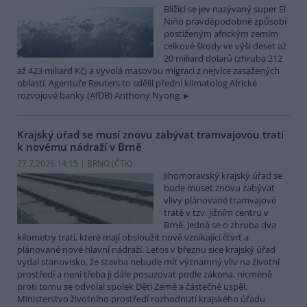
Blížící se jev nazývaný super El
Niňo pravděpodobně způsobí
postiženým africkým zemím
celkové škody ve výši deset až
20 miliard dolarů (zhruba 212
až 423 miliard Kč) a vyvolá masovou migraci z nejvíce zasažených
oblastí. Agentuře Reuters to sdělil přední klimatolog Africké
rozvojové banky (AfDB) Anthony Nyong.
Krajský úřad se musí znovu zabývat tramvajovou tratí
k novému nádraží v Brně
27.7.2026 14:15 | BRNO (
ČTK
)
Jihomoravský krajský úřad se
bude muset znovu zabývat
vlivy plánované tramvajové
tratě v tzv. jižním centru v
Brně. Jedná se o zhruba dva
kilometry tratí, které mají obsloužit nově vznikající čtvrť a
plánované nové hlavní nádraží. Letos v březnu sice krajský úřad
vydal stanovisko, že stavba nebude mít významný vliv na životní
prostředí a není třeba ji dále posuzovat podle zákona, nicméně
proti tomu se odvolal spolek Děti Země a částečně uspěl.
Ministerstvo životního prostředí rozhodnutí krajského úřadu