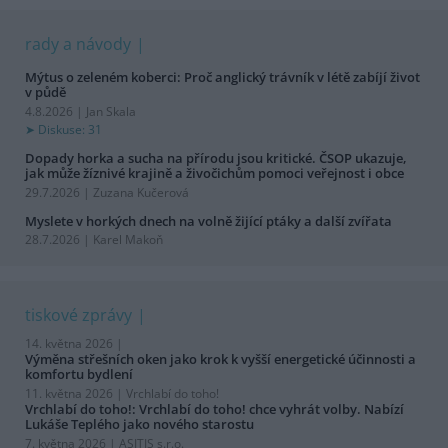
rady a návody
Mýtus o zeleném koberci: Proč anglický trávník v létě zabíjí život
v půdě
4.8.2026 | Jan Skala
Diskuse: 31
Dopady horka a sucha na přírodu jsou kritické. ČSOP ukazuje,
jak může žíznivé krajině a živočichům pomoci veřejnost i obce
29.7.2026 | Zuzana Kučerová
Myslete v horkých dnech na volně žijící ptáky a další zvířata
28.7.2026 | Karel Makoň
tiskové zprávy
14. května 2026 |
Výměna střešních oken jako krok k vyšší energetické účinnosti a
komfortu bydlení
11. května 2026 |
Vrchlabí do toho!
Vrchlabí do toho!: Vrchlabí do toho! chce vyhrát volby. Nabízí
Lukáše Teplého jako nového starostu
7. května 2026 |
ASITIS s.r.o.