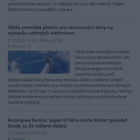
původní částku dotace 1,1 miliardy korun o 400 milionů. Příjem
žádostí obnoví v pondělí 3. srpna.
Vláda zmenšila plochu pro akcelerační zóny na
výstavbu větrných elektráren
27.7.2026 14:34 | PRAHA (
ČTK
)
Diskuse: 6
Vláda dnes schválila vymezení
takzvaných akceleračních zón
pro rozvoj obnovitelných
zdrojů energie ve výrazně
menším rozsahu, než
předpokládal plán připravený minulou vládou. Kabinet omezil
rozsah území určeného pro možné zrychlené povolování větrných
elektráren na zhruba 11 procent původně navržené plochy, řekl na
tiskové konferenci po jednání ministr průmyslu a obchodu Karel
Havlíček (ANO).
Rozvojová banka: Super El Niňo může Africe způsobit
škody za 20 miliard dolarů
27.7.2026 14:33 (
ČTK
)
Diskuse: 3