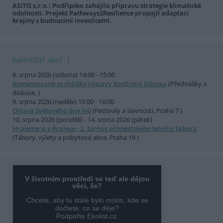
ASITIS s.r.o.: Podřipsko zahájilo přípravu strategie klimatické
odolnosti. Projekt Pathways2Resilience propojil adaptaci
krajiny s budoucími investicemi.
kalendář akcí
8. srpna 2026 (sobota) 14:00 - 15:00
Komentované prohlídky výstavy Rostlinná Odysea
(Přednášky a
diskuse, )
9. srpna 2026 (neděle) 10:00 - 16:00
Oslava Světového dne lvů
(Festivaly a slavnosti, Praha 7 )
10. srpna 2026 (pondělí) - 14. srpna 2026 (pátek)
Hrajeme si v Pralese - 2. turnus příměstského letního tábora
(Tábory, výlety a pobytové akce, Praha 19 )