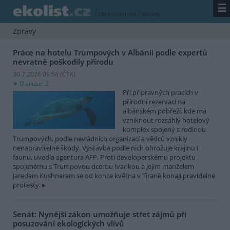
☰
/
zpravodajství
/
zprávy
Zprávy
Práce na hotelu Trumpových v Albánii podle expertů
nevratně poškodily přírodu
30.7.2026 09:56 (
ČTK
)
Diskuse: 2
Při přípravných pracích v
přírodní rezervaci na
albánském pobřeží, kde má
vzniknout rozsáhlý hotelový
komplex spojený s rodinou
Trumpových, podle nevládních organizací a vědců vznikly
nenapravitelné škody. Výstavba podle nich ohrožuje krajinu i
faunu, uvedla agentura AFP. Proti developerskému projektu
spojenému s Trumpovou dcerou Ivankou a jejím manželem
Jaredem Kushnerem se od konce května v Tiraně konají pravidelné
protesty.
Senát: Nynější zákon umožňuje střet zájmů při
posuzování ekologických vlivů