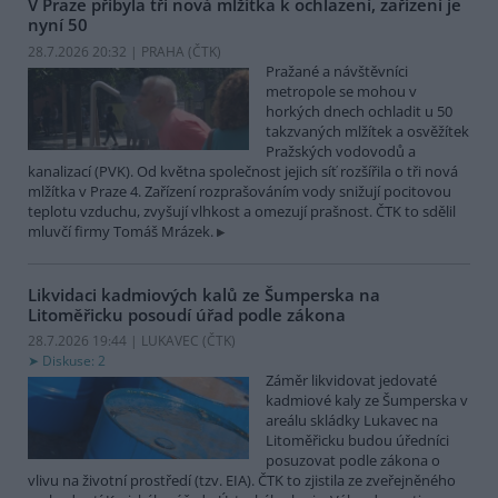
V Praze přibyla tři nová mlžítka k ochlazení, zařízení je
nyní 50
28.7.2026 20:32 | PRAHA (
ČTK
)
Pražané a návštěvníci
metropole se mohou v
horkých dnech ochladit u 50
takzvaných mlžítek a osvěžítek
Pražských vodovodů a
kanalizací (PVK). Od května společnost jejich síť rozšířila o tři nová
mlžítka v Praze 4. Zařízení rozprašováním vody snižují pocitovou
teplotu vzduchu, zvyšují vlhkost a omezují prašnost. ČTK to sdělil
mluvčí firmy Tomáš Mrázek.
Likvidaci kadmiových kalů ze Šumperska na
Litoměřicku posoudí úřad podle zákona
28.7.2026 19:44 | LUKAVEC (
ČTK
)
Diskuse: 2
Záměr likvidovat jedovaté
kadmiové kaly ze Šumperska v
areálu skládky Lukavec na
Litoměřicku budou úředníci
posuzovat podle zákona o
vlivu na životní prostředí (tzv. EIA). ČTK to zjistila ze zveřejněného