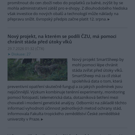
promítnout do cen zboží nebo do poplatků za balné, zvýšit by se
mohla administrativní zátěž pro e-shopy. Z dlouhodobého hlediska
však investice do nových obalů a technologií může náklady na
přepravu snížit. Evropský předpis začne platit 12. srpna.
Nový projekt, na kterém se podílí ČZU, má pomoci
chránit stáda před útoky vlků
29.7.2026 01:32 (
ČTK
)
Diskuse: 27
Nový projekt SmartSheep by
mohl pomoci lépe chránit
stáda zvířat před útoky vlků.
SmartSheep má za cíl získat
spolehlivá data o tom, která
preventivní opatření skutečně fungují a za jakých podmínek jsou
nejúčinnější. Výzkum kombinuje terénní experimenty, monitoring
pomocí fotopastí, telemetrická data, dotazníková šetření mezi
chovateli i moderní genetické analýzy. Odborníci na základě těchto
informací vyhodnotí účinnost jednotlivých metod ochrany stád,
informovala Fakulta tropického zemědělství České zemědělské
univerzity v Praze.