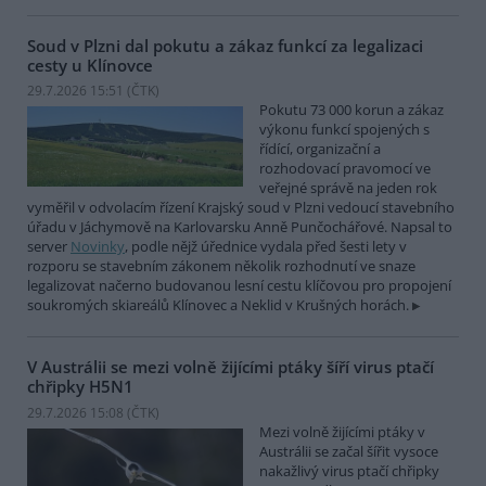
Soud v Plzni dal pokutu a zákaz funkcí za legalizaci
cesty u Klínovce
29.7.2026 15:51 (
ČTK
)
Pokutu 73 000 korun a zákaz
výkonu funkcí spojených s
řídící, organizační a
rozhodovací pravomocí ve
veřejné správě na jeden rok
vyměřil v odvolacím řízení Krajský soud v Plzni vedoucí stavebního
úřadu v Jáchymově na Karlovarsku Anně Punčochářové. Napsal to
server
Novinky
, podle nějž úřednice vydala před šesti lety v
rozporu se stavebním zákonem několik rozhodnutí ve snaze
legalizovat načerno budovanou lesní cestu klíčovou pro propojení
soukromých skiareálů Klínovec a Neklid v Krušných horách.
V Austrálii se mezi volně žijícími ptáky šíří virus ptačí
chřipky H5N1
29.7.2026 15:08 (
ČTK
)
Mezi volně žijícími ptáky v
Austrálii se začal šířit vysoce
nakažlivý virus ptačí chřipky