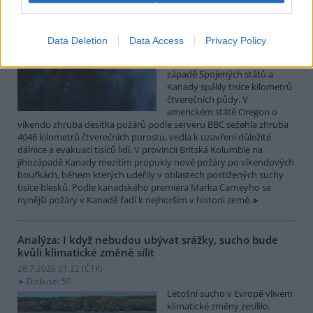
Lesní požáry po měsících sucha postihly západ
Spojených států a Kanady
Data Deletion
Data Access
Privacy Policy
28.7.2026 10:32 (
ČTK
)
Desítky lesních požárů na
západě Spojených států a
Kanady spálily tisíce kilometrů
čtverečních půdy. V
americkém státě Oregon o
víkendu zhruba desítka požárů podle serveru BBC sežehla zhruba
4046 kilometrů čtverečních porostu, vedla k uzavření důležité
dálnice a evakuaci tisíců lidí. V provincii Britská Kolumbie na
jihozápadě Kanady mezitím propukly nové požáry po víkendových
bouřkách, během kterých udeřily v oblastech postižených suchy
tisíce blesků. Podle kanadského premiéra Marka Carneyho se
nynější požáry v Kanadě řadí k nejhorším v historii země.
Analýza: I když nebudou ubývat srážky, sucho bude
kvůli klimatické změně sílit
28.7.2026 01:22 (
ČTK
)
Diskuse: 50
Letošní sucho v Evropě vlivem
klimatické změny zesílilo.