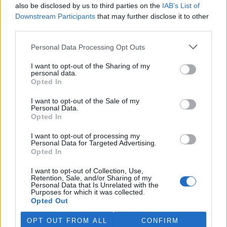
also be disclosed by us to third parties on the
IAB’s List of
prostředí (MŽP) zabavilo z
nelegálního chovu zápasníka
Downstream Participants
that may further disclose it to other
Karlose Vémoly, najde nový
third parties.
domov v Nizozemsku. Z dočasného azylu v liberecké zoologické
zahrady šelma zamíří do centra pro velké kočkovité šelmy
Felida,
Personal Data Processing Opt Outs
sdělilo ČTK ministerstvo. Nizozemská stanice se stará i o tygra
Tajmira a lva Mera, kteří také pocházejí z nevyhovujících
I want to opt-out of the Sharing of my
soukromých chovů v České republice.
personal data.
Opted In
Rybářství Litomyšl kvůli suchu muselo slovit několik
I want to opt-out of the Sale of my
Personal Data.
rybníků
Aktualizováno
Opted In
28.7.2026 10:40 (
ČTK
)
Diskuse: 3
I want to opt-out of processing my
Rybářství Litomyšl muselo
Personal Data for Targeted Advertising.
kvůli dlouhodobému suchu a
Opted In
nedostatku vody předčasně
slovit pět rybníků. U dalších
I want to opt-out of Collection, Use,
vodních ploch hrozí, že při
Retention, Sale, and/or Sharing of my
pokračujícím poklesu hladiny bude nutné rovněž přistoupit k
Personal Data that Is Unrelated with the
Purposes for which it was collected.
výlovu. Letos je většina rybníků bez běžného přítoku vody, což
Opted Out
situaci zhoršuje. ČTK to řekl ředitel Rybářství Litomyšl Michal
Brychta.
OPT OUT FROM ALL
CONFIRM