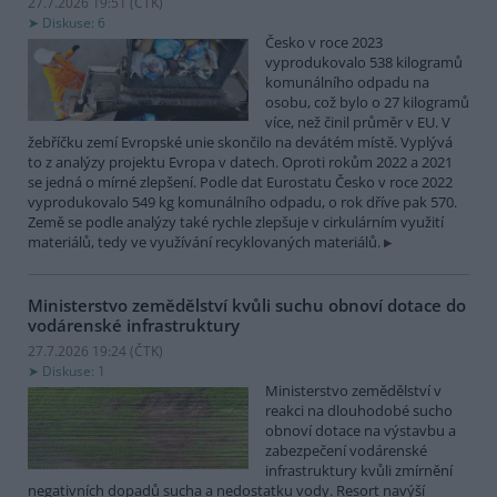
27.7.2026 19:51 (
ČTK
)
Diskuse: 6
Česko v roce 2023
vyprodukovalo 538 kilogramů
komunálního odpadu na
osobu, což bylo o 27 kilogramů
více, než činil průměr v EU. V
žebříčku zemí Evropské unie skončilo na devátém místě. Vyplývá
to z analýzy projektu Evropa v datech. Oproti rokům 2022 a 2021
se jedná o mírné zlepšení. Podle dat Eurostatu Česko v roce 2022
vyprodukovalo 549 kg komunálního odpadu, o rok dříve pak 570.
Země se podle analýzy také rychle zlepšuje v cirkulárním využití
materiálů, tedy ve využívání recyklovaných materiálů.
Ministerstvo zemědělství kvůli suchu obnoví dotace do
vodárenské infrastruktury
27.7.2026 19:24 (
ČTK
)
Diskuse: 1
Ministerstvo zemědělství v
reakci na dlouhodobé sucho
obnoví dotace na výstavbu a
zabezpečení vodárenské
infrastruktury kvůli zmírnění
negativních dopadů sucha a nedostatku vody. Resort navýší