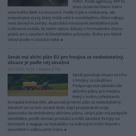
H5N1. Podle agentury AFP to
dnes oznámila hlavní státní
veterinářka Beth Cooksonová. Podle ní jde o očekávaný, ale
znepokojivý vývoj, který může vést k rozsáhlejšímu šíření nákazy
mezi divokými zvířaty. Australská ministryně zemědělství Julie
Collinsová uvedla, že zatím nejsou důkazy o hromadném úhynu
ptáků ani o zasažení drůbežářského průmyslu. Riziko pro lidské
zdraví podle ní zůstává nízké.
Senát má akční plán EU pro hnojiva za nedostatečný,
situace je podle něj závažná
29.7.2026 14:59 | PRAHA (
ČTK
)
Senát považuje situaci na trhu
s hnojivy za závažnou.
Podporuje sice základní cíle
akčního plánu pro hnojiva,
který v květnu představila
Evropská komise (EK), ale považuje tento plán za nedostatečný.
Senátoři se na tom usnesli dnes, když projednávali svoje
stanovisko ke zmíněnému akčnímu plánu. Unijní plán má podpořit
zemědělce, posílit domácí produkci a snížit závislost Evropy na
dovozech a reaguje na nestabilitu na světových trzích hlavně v
souvislosti s válkou proti Íránu.