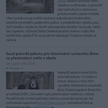
zamítl
kasační stížnost Dolní
Cerekve na Jihlavsku, a potvrdil
tak rozhodnutí o stanovení
průzkumného území Hrádek.
Cílem průzkumu je ověřit možnost vybudování hlubinného
úložiště vyhořelého jaderného paliva. V předběžném výběru jsou
čtyři lokality, všude se okolní samosprávy obrátily na soudy, zatím
bez úspěchu. Stížnost Dolní Cerekve je první, kterou v této fázi
vyřídil NSS, zjistila ČTK ze soudních databází. Průzkum lokalit už
začal.
Soud potvrdil pokutu pro Veterinární univerzitu Brno
za přemnožení zvěře v oboře
28.7.2026 18:02 (
ČTK
)
Diskuse: 4
Nejvyšší správní soud (NSS)
potvrdil pokutu 1,5 milionu
korun, kterou v roce 2021
vyměřila Veterinární univerzitě
Brno Česká inspekce životního
prostředí (ČIŽP). Důvodem bylo přemnožení muflonů v oboře
Poodří Kunín na Novojičínsku, kterou univerzita spravuje. Na
rozhodnutí upozornil
server Česká justice
, rozhodnutí NSS je
dostupné na jeho
úřední desce
.