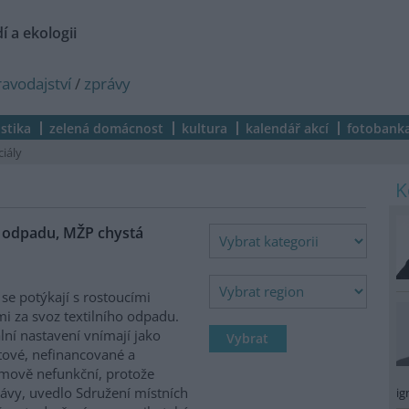
í a ekologii
ravodajství
/
zprávy
istika
zelená domácnost
kultura
kalendář akcí
fotobank
ciály
ho odpadu, MŽP chystá
se potýkají s rostoucími
i za svoz textilního odpadu.
lní nastavení vnímají jako
ové, nefinancované a
mově nefunkční, protože
ávy, uvedlo Sdružení místních
ig