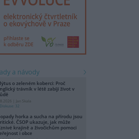
rady a návody
ýtus o zeleném koberci: Proč
nglický trávník v létě zabíjí život v
ůdě
.8.2026 | Jan Skala
Diskuse: 32
opady horka a sucha na přírodu jsou
ritické. ČSOP ukazuje, jak může
íznivé krajině a živočichům pomoci
eřejnost i obce