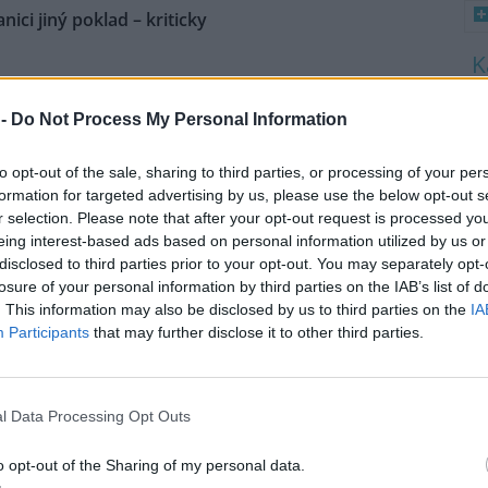
nici jiný poklad – kriticky
ici objevili dosud neznámou
8
aci kriticky ohroženého
 -
Do Not Process My Personal Information
K
O
vce vonného
, a to během
vání lokality koniklece
to opt-out of the sale, sharing to third parties, or processing of your per
9
květého na Třebíčsku. Česká
O
formation for targeted advertising by us, please use the below opt-out s
a Čecha a Josefa Komárka z
s
r selection. Please note that after your opt-out request is processed y
ocenila Cenou Víta Grulicha za
eing interest-based ads based on personal information utilized by us or
1
 České republiky. Společnost o
disclosed to third parties prior to your opt-out. You may separately opt-
(
losure of your personal information by third parties on the IAB’s list of
H
p
. This information may also be disclosed by us to third parties on the
IA
a
Participants
that may further disclose it to other third parties.
i o městskou zeleň, méně se
l Data Processing Opt Outs
mně vysoké letní teploty
ňují péči o městskou zeleň v
bicích. Služby města Pardubic
o opt-out of the Sharing of my personal data.
sečou trávníky a víc zalévají