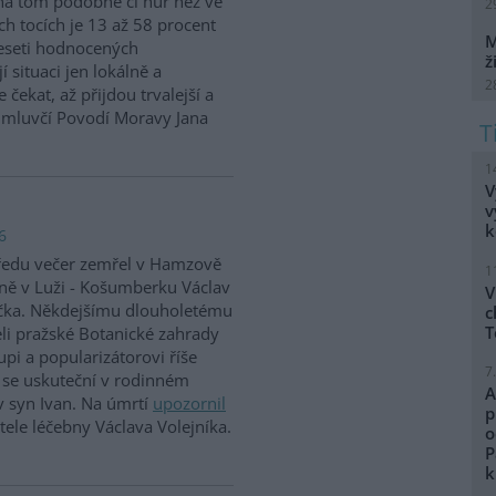
na tom podobně či hůř než ve
2
h tocích je 13 až 58 procent
M
eseti hodnocených
ž
situaci jen lokálně a
2
 čekat, až přijdou trvalejší a
ě mluvčí Povodí Moravy Jana
1
V
v
k
6
ředu večer zemřel v Hamzově
1
ně v Luži - Košumberku Václav
V
čka. Někdejšímu dlouholetému
c
T
eli pražské Botanické zahrady
upi a popularizátorovi říše
7
ní se uskuteční v rodinném
A
v syn Ivan. Na úmrtí
upozornil
p
ele léčebny Václava Volejníka.
o
P
k