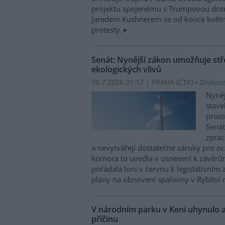
projektu spojenému s Trumpovou dce
Jaredem Kushnerem se od konce května
protesty.
Senát: Nynější zákon umožňuje stř
ekologických vlivů
30.7.2026 01:17 | PRAHA (
ČTK
)
Diskuse
Nyněj
stave
prost
Senát
zprac
a nevytvářejí dostatečné záruky pro o
komora to uvedla v usnesení k závěrům
pořádala loni v červnu k legislativní
plány na obnovení spalovny v Rybitví 
V národním parku v Keni uhynulo a
příčinu