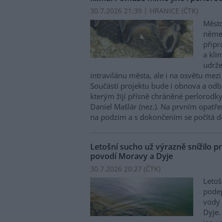
30.7.2026 21:39 | HRANICE (
ČTK
)
Město
něme
připr
a kli
udrže
intravilánu města, ale i na osvětu mezi
Součástí projektu bude i obnova a odb
kterým žijí přísně chráněné perlorodky 
Daniel Mašlár (nez.). Na prvním opatře
na podzim a s dokončením se počítá d
Letošní sucho už výrazně snížilo pr
povodí Moravy a Dyje
30.7.2026 20:27 (
ČTK
)
Letoš
podep
vody 
Dyje.