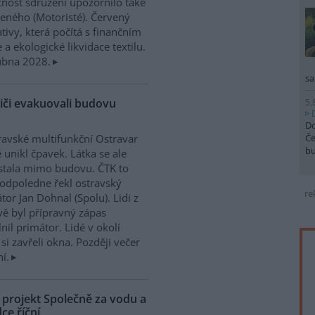
nost sdružení upozornilo také
veného (Motoristé). Červený
tivy, která počítá s finančním
a ekologické likvidace textilu.
ubna 2028.
sa
siči evakuovali budovu
5.
Do
Če
ravské multifunkční Ostravar
b
 unikl čpavek. Látka se ale
stala mimo budovu. ČTK to
odpoledne řekl ostravský
re
tor Jan Dohnal (Spolu). Lidi z
vě byl přípravný zápas
l primátor. Lidé v okolí
si zavřeli okna. Později večer
í.
 projekt Společně za vodu a
ce říční