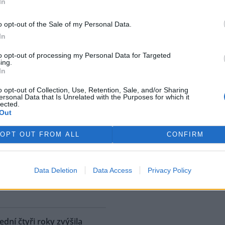
In
y, keře a záhony. Opatření má
í vysokých teplot. ČTK to
o opt-out of the Sale of my Personal Data.
é společnosti Jitka Češková.
In
to opt-out of processing my Personal Data for Targeted
vědům led k ochlazení při
ing.
In
o opt-out of Collection, Use, Retention, Sale, and/or Sharing
ká zoologická zahrada dnes
ersonal Data that Is Unrelated with the Purposes for which it
lected.
ravila ledním medvědům
Out
a tři tuny ledu k ochlazení
 tropickým teplotám. Ledové
OPT OUT FROM ALL
CONFIRM
y zvířatům neslouží jen ke
rozptýlení, řekl mluvčí zoo Filip
vědi počasí opakovat i při
ed sebou několik velmi
Data Deletion
Data Access
Privacy Policy
rek
budou teploty stoupat až ke 40
dní čtyři roky zvýšila