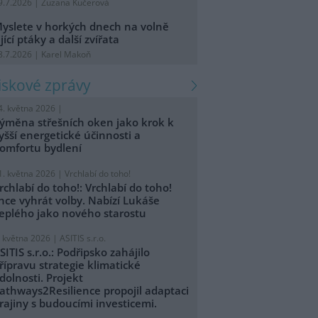
9.7.2026 | Zuzana Kučerová
yslete v horkých dnech na volně
ijící ptáky a další zvířata
8.7.2026 | Karel Makoň
tiskové zprávy
4. května 2026 |
ýměna střešních oken jako krok k
yšší energetické účinnosti a
omfortu bydlení
1. května 2026 |
Vrchlabí do toho!
rchlabí do toho!: Vrchlabí do toho!
hce vyhrát volby. Nabízí Lukáše
eplého jako nového starostu
. května 2026 |
ASITIS s.r.o.
SITIS s.r.o.: Podřipsko zahájilo
řípravu strategie klimatické
dolnosti. Projekt
athways2Resilience propojil adaptaci
rajiny s budoucími investicemi.