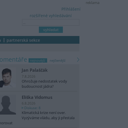
reklama
Přihlášení
rozšířené vyhledávání
a
partnerská sekce
komentáře
nejnovější
nejčtenější
Jan Palaščák
7.8.2026
Ohrožuje nedostatek vody
budoucnost jádra?
Eliška Vidomus
6.8.2026
Diskuse: 8
Klimatická krize není over.
Vyzýváme vládu, aby ji přestala
norovat