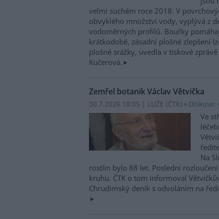
jsou 
velmi suchém roce 2018. V povrchovýc
obvyklého množství vody, vyplývá z d
vodoměrných profilů. Bouřky pomáhají 
krátkodobě, zásadní plošné zlepšení lze
plošné srážky, uvedla v tiskové zpráv
Kučerová.
Zemřel botanik Václav Větvička
30.7.2026 18:05 | LUŽE (
ČTK
)
Diskuse: 
Ve st
léčeb
Větvi
ředit
Na Sl
rostlin bylo 88 let. Poslední rozlouče
kruhu. ČTK o tom informoval Větvičků
Chrudimský deník s odvoláním na ředit