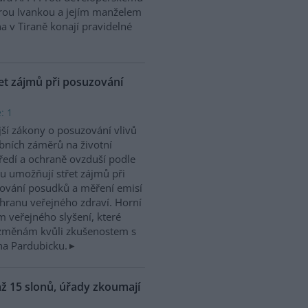
rou Ivankou a jejím manželem
 v Tiraně konají pravidelné
et zájmů při posuzování
: 1
ší zákony o posuzování vlivů
bních záměrů na životní
ředí a ochraně ovzduší podle
u umožňují střet zájmů při
ování posudků a měření emisí
chranu veřejného zdraví. Horní
 veřejného slyšení, které
m změnám kvůli zkušenostem s
na Pardubicku.
ž 15 slonů, úřady zkoumají