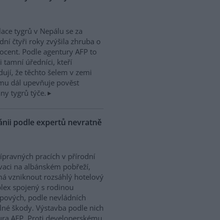
ace tygrů v Nepálu se za
dní čtyři roky zvýšila zhruba o
ocent. Podle agentury AFP to
i tamní úředníci, kteří
ují, že těchto šelem v zemi
tomu dál upevňuje pověst
ny tygrů týče.
nii podle expertů nevratně
řípravných pracích v přírodní
vaci na albánském pobřeží,
á vzniknout rozsáhlý hotelový
ex spojený s rodinou
pových, podle nevládních
elné škody. Výstavba podle nich
tura AFP. Proti developerskému