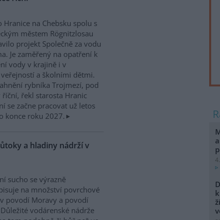
 Hranice na Chebsku spolu s
ckým městem Rögnitzlosau
avilo projekt Společně za vodu
ma. Je zaměřený na opatření k
ní vody v krajině i v
 veřejností a školními dětmi.
ahnění rybníka Trojmezí, pod
říční, řekl starosta Hranic
ní se začne pracovat už letos
o konce roku 2027.
M
a
ůtoky a hladiny nádrží v
p
4
ní sucho se výrazně
D
isuje na množství povrchové
k
v povodí Moravy a povodí
ž
 Důležité vodárenské nádrže
v