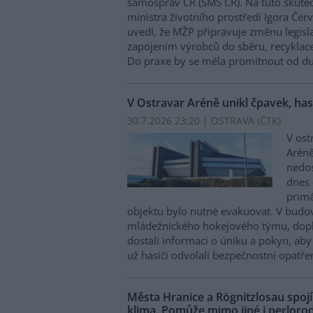
samospráv ČR (SMS ČR). Na tuto skuteč
ministra životního prostředí Igora Čer
uvedl, že MŽP připravuje změnu legisla
zapojením výrobců do sběru, recyklace 
Do praxe by se měla promítnout od d
V Ostravar Aréně unikl čpavek, ha
30.7.2026 23:20 | OSTRAVA (
ČTK
)
V ost
Aréně
nedo
dnes 
primá
objektu bylo nutné evakuovat. V budo
mládežnického hokejového týmu, doplni
dostali informaci o úniku a pokyn, aby 
už hasiči odvolali bezpečnostní opatřen
Města Hranice a Rögnitzlosau spojí
klima. Pomůže mimo jiné i perlorod