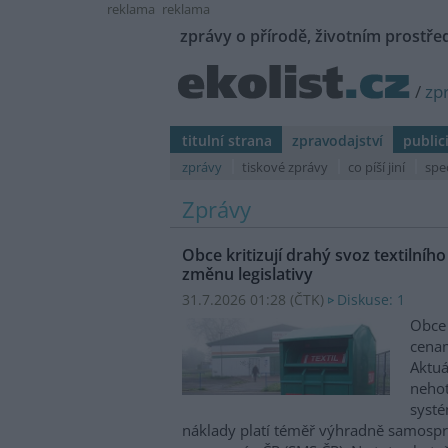
reklama
reklama
zprávy o přírodě, životním prostřed
/
zp
titulní strana
zpravodajství
public
zprávy
tiskové zprávy
co píší jiní
spe
Zprávy
Obce kritizují drahý svoz textilní
změnu legislativy
31.7.2026 01:28 (
ČTK
)
Diskuse: 1
Obce 
cenam
Aktuá
nehot
systé
náklady platí téměř výhradně samospr