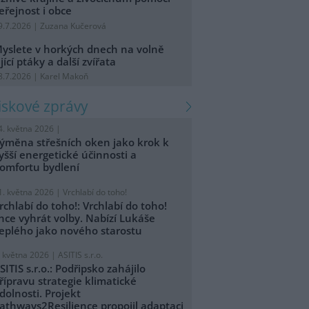
eřejnost i obce
9.7.2026 | Zuzana Kučerová
yslete v horkých dnech na volně
ijící ptáky a další zvířata
8.7.2026 | Karel Makoň
tiskové zprávy
4. května 2026 |
ýměna střešních oken jako krok k
yšší energetické účinnosti a
omfortu bydlení
1. května 2026 |
Vrchlabí do toho!
rchlabí do toho!: Vrchlabí do toho!
hce vyhrát volby. Nabízí Lukáše
eplého jako nového starostu
. května 2026 |
ASITIS s.r.o.
SITIS s.r.o.: Podřipsko zahájilo
řípravu strategie klimatické
dolnosti. Projekt
athways2Resilience propojil adaptaci