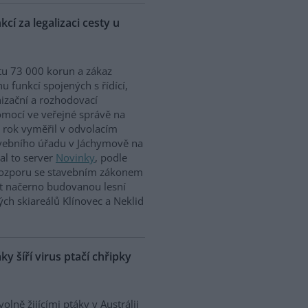
cí za legalizaci cesty u
u 73 000 korun a zákaz
u funkcí spojených s řídící,
izační a rozhodovací
mocí ve veřejné správě na
 rok vyměřil v odvolacím
tavebního úřadu v Jáchymově na
l to server
Novinky
, podle
v rozporu se stavebním zákonem
at načerno budovanou lesní
ch skiareálů Klínovec a Neklid
áky šíří virus ptačí chřipky
volně žijícími ptáky v Austrálii