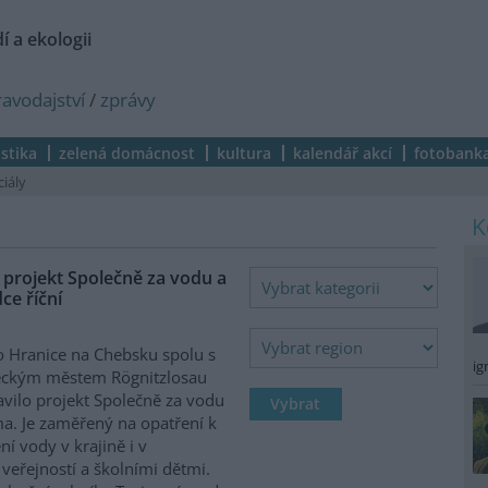
í a ekologii
ravodajství
/
zprávy
istika
zelená domácnost
kultura
kalendář akcí
fotobank
ciály
 projekt Společně za vodu a
ce říční
 Hranice na Chebsku spolu s
ig
ckým městem Rögnitzlosau
avilo projekt Společně za vodu
ma. Je zaměřený na opatření k
ní vody v krajině i v
 veřejností a školními dětmi.