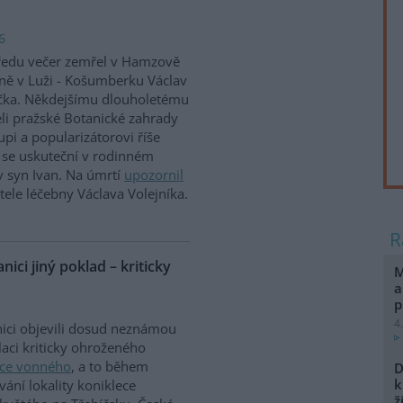
6
ředu večer zemřel v Hamzově
ně v Luži - Košumberku Václav
čka. Někdejšímu dlouholetému
eli pražské Botanické zahrady
upi a popularizátorovi říše
ní se uskuteční v rodinném
v syn Ivan. Na úmrtí
upozornil
ele léčebny Václava Volejníka.
nici jiný poklad – kriticky
M
a
p
4
ici objevili dosud neznámou
aci kriticky ohroženého
vce vonného
, a to během
D
k
vání lokality koniklece
ž