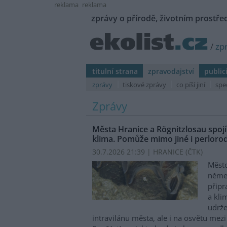
reklama
reklama
zprávy o přírodě, životním prostřed
/
zp
titulní strana
zpravodajství
public
zprávy
tiskové zprávy
co píší jiní
spe
Zprávy
Města Hranice a Rögnitzlosau spojí
klima. Pomůže mimo jiné i perlorod
30.7.2026 21:39 | HRANICE (
ČTK
)
Město
něme
připr
a kli
udrže
intravilánu města, ale i na osvětu mezi