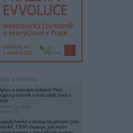
rady a návody
ýtus o zeleném koberci: Proč
nglický trávník v létě zabíjí život v
ůdě
.8.2026 | Jan Skala
Diskuse: 32
opady horka a sucha na přírodu jsou
ritické. ČSOP ukazuje, jak může
íznivé krajině a živočichům pomoci