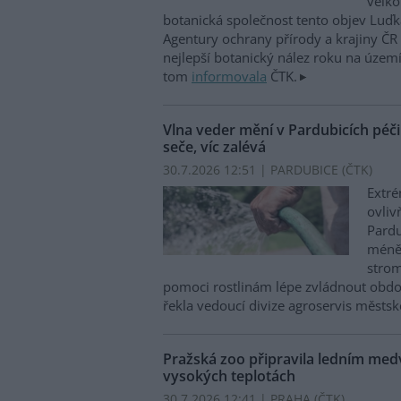
velko
botanická společnost tento objev Luďk
Agentury ochrany přírody a krajiny ČR 
nejlepší botanický nález roku na území
tom
informovala
ČTK.
Vlna veder mění v Pardubicích péč
seče, víc zalévá
30.7.2026 12:51 | PARDUBICE (
ČTK
)
Extré
ovliv
Pardu
méně 
strom
pomoci rostlinám lépe zvládnout obdob
řekla vedoucí divize agroservis městsk
Pražská zoo připravila ledním med
vysokých teplotách
30.7.2026 12:41 | PRAHA (
ČTK
)