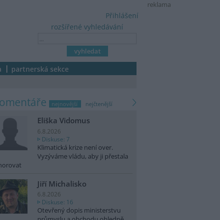
reklama
Přihlášení
rozšířené vyhledávání
a
partnerská sekce
komentáře
nejnovější
nejčtenější
Eliška Vidomus
6.8.2026
Diskuse: 7
Klimatická krize není over.
Vyzýváme vládu, aby ji přestala
norovat
Jiří Michalisko
6.8.2026
Diskuse: 16
Otevřený dopis ministerstvu
průmyslu a obchodu ohledně