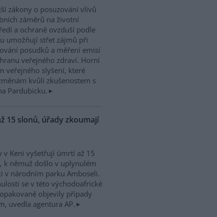
ší zákony o posuzování vlivů
bních záměrů na životní
ředí a ochraně ovzduší podle
u umožňují střet zájmů při
ování posudků a měření emisí
chranu veřejného zdraví. Horní
 veřejného slyšení, které
m změnám kvůli zkušenostem s
na Pardubicku.
ž 15 slonů, úřady zkoumají
 v Keni vyšetřují úmrtí až 15
, k němuž došlo v uplynulém
i v národním parku Amboseli.
ulosti se v této východoafrické
opakovaně objevily případy
ím, uvedla agentura AP.