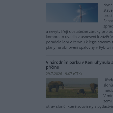
Nyněj
stave
prost
Senát
zprac
a nevytvářejí dostatečné záruky pro o
komora to uvedla v usnesení k závěrům
pořádala loni v červnu k legislativní
plány na obnovení spalovny v Rybitví 
V národním parku v Keni uhynulo a
příčinu
29.7.2026 19:07 (
ČTK
)
Úřady
slonů
měsíc
V min
zemi 
otrav slonů, které souvisely s pytláctv