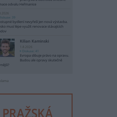
nace odvalu Heřmanice
8.2026
Diskuse: 39
stupné bydlení nevyřeší jen nová výstavba.
sko musí lépe využít renovace stávajících
udov
Kilian Kaminski
1.8.2026
Diskuse: 41
Evropa slibuje právo na opravu.
Budou ale opravy skutečně
vnější?
klama