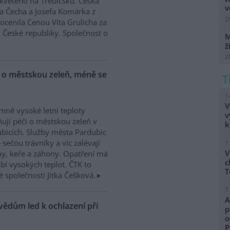
květého na Třebíčsku. Česká
v
a Čecha a Josefa Komárka z
2
ocenila Cenou Víta Grulicha za
 České republiky. Společnost o
M
ž
2
i o městskou zeleň, méně se
1
V
mně vysoké letní teploty
v
ňují péči o městskou zeleň v
k
bicích. Služby města Pardubic
sečou trávníky a víc zalévají
1
V
y, keře a záhony. Opatření má
c
í vysokých teplot. ČTK to
T
é společnosti Jitka Češková.
7
A
vědům led k ochlazení při
p
o
P