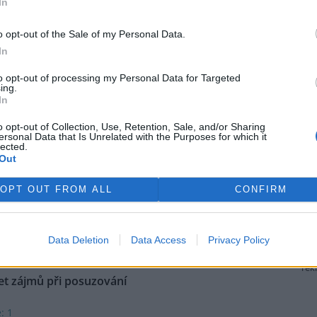
In
ny tygrů týče.
o opt-out of the Sale of my Personal Data.
In
nii podle expertů nevratně
to opt-out of processing my Personal Data for Targeted
ing.
In
řípravných pracích v přírodní
vaci na albánském pobřeží,
o opt-out of Collection, Use, Retention, Sale, and/or Sharing
á vzniknout rozsáhlý hotelový
ersonal Data that Is Unrelated with the Purposes for which it
lected.
ex spojený s rodinou
Out
pových, podle nevládních
elné škody. Výstavba podle nich
OPT OUT FROM ALL
CONFIRM
tura AFP. Proti developerskému
rou Ivankou a jejím manželem
 v Tiraně konají pravidelné
Data Deletion
Data Access
Privacy Policy
rek
et zájmů při posuzování
: 1