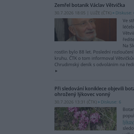
Zemřel botanik Václav Větvička
30.7.2026 18:05 | LUŽE (
ČTK
)
Diskuse: 
Ve st
léčeb
Větvi
ředit
Na Sl
rostlin bylo 88 let. Poslední rozlouče
kruhu. ČTK o tom informoval Větvičků
Chrudimský deník s odvoláním na ředit
Při sledování koniklece objevili bota
ohrožený lýkovec vonný
30.7.2026 13:31 (
ČTK
)
Diskuse: 6
Botan
popul
lýko
sledo