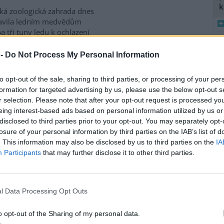
k
ká zoologická zahrada dnes
ravila ledním medvědům
a tři tuny ledu k ochlazení
 tropickým teplotám. Ledové
y zvířatům neslouží jen ke
 -
Do Not Process My Personal Information
8
rozptýlení, řekl mluvčí zoo Filip
K
vědi počasí opakovat i při
to opt-out of the sale, sharing to third parties, or processing of your per
O
ed sebou několik velmi
formation for targeted advertising by us, please use the below opt-out s
budou teploty stoupat až ke 40
9
r selection. Please note that after your opt-out request is processed y
O
eing interest-based ads based on personal information utilized by us or
s
disclosed to third parties prior to your opt-out. You may separately opt-
1
losure of your personal information by third parties on the IAB’s list of
dní čtyři roky zvýšila
(
. This information may also be disclosed by us to third parties on the
IA
H
Participants
that may further disclose it to other third parties.
p
a
ace tygrů v Nepálu se za
dní čtyři roky zvýšila zhruba o
ocent. Podle agentury AFP to
l Data Processing Opt Outs
i tamní úředníci, kteří
ují, že těchto šelem v zemi
o opt-out of the Sharing of my personal data.
tomu dál upevňuje pověst