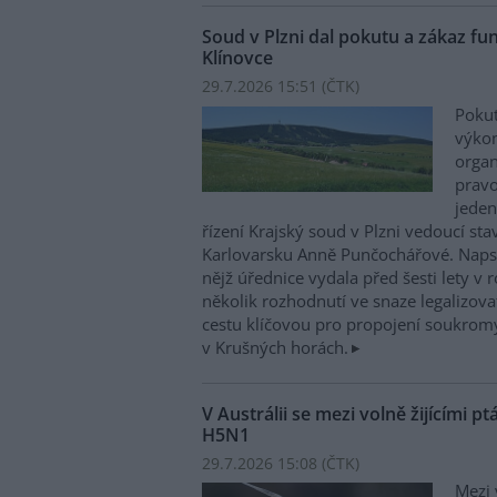
Soud v Plzni dal pokutu a zákaz funk
Klínovce
29.7.2026 15:51 (
ČTK
)
Pokut
výkon
organ
pravo
jeden
řízení Krajský soud v Plzni vedoucí s
Karlovarsku Anně Punčochářové. Napsa
nějž úřednice vydala před šesti lety 
několik rozhodnutí ve snaze legalizov
cestu klíčovou pro propojení soukromý
v Krušných horách.
V Austrálii se mezi volně žijícími pt
H5N1
29.7.2026 15:08 (
ČTK
)
Mezi 