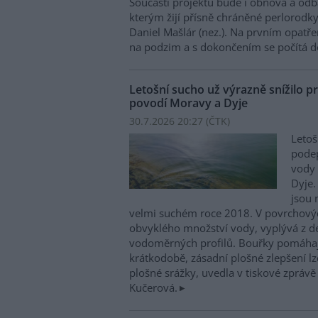
Součástí projektu bude i obnova a odb
kterým žijí přísně chráněné perlorodky 
Daniel Mašlár (nez.). Na prvním opatře
na podzim a s dokončením se počítá d
Letošní sucho už výrazně snížilo pr
povodí Moravy a Dyje
30.7.2026 20:27 (
ČTK
)
Letoš
podep
vody 
Dyje.
jsou 
velmi suchém roce 2018. V povrchovýc
obvyklého množství vody, vyplývá z d
vodoměrných profilů. Bouřky pomáhají 
krátkodobě, zásadní plošné zlepšení lze
plošné srážky, uvedla v tiskové zpráv
Kučerová.