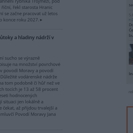
ahnění rybníka Trojmezí, pod
sa
říční, řekl starosta Hranic
ní se začne pracovat už letos
5.
o konce roku 2027.
Do
Če
b
ůtoky a hladiny nádrží v
ní sucho se výrazně
isuje na množství povrchové
v povodí Moravy a povodí
le
 Důležité vodárenské nádrže
na tom podobně či hůř než ve
h tocích je 13 až 58 procent
re
eseti hodnocených
situaci jen lokálně a
 čekat, až přijdou trvalejší a
ě mluvčí Povodí Moravy Jana