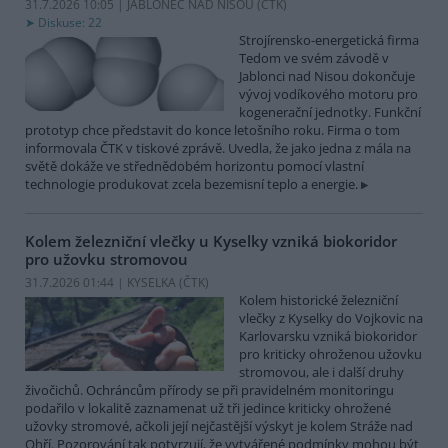
31.7.2026 10:05 | JABLONEC NAD NISOU (
ČTK
)
Diskuse: 22
Strojírensko-energetická firma
Tedom ve svém závodě v
Jablonci nad Nisou dokončuje
vývoj vodíkového motoru pro
kogenerační jednotky. Funkční
prototyp chce představit do konce letošního roku. Firma o tom
informovala ČTK v tiskové zprávě. Uvedla, že jako jedna z mála na
světě dokáže ve střednědobém horizontu pomocí vlastní
technologie produkovat zcela bezemisní teplo a energie.
Kolem železniční vlečky u Kyselky vzniká biokoridor
pro užovku stromovou
31.7.2026 01:44 | KYSELKA (
ČTK
)
Kolem historické železniční
vlečky z Kyselky do Vojkovic na
Karlovarsku vzniká biokoridor
pro kriticky ohroženou užovku
stromovou, ale i další druhy
živočichů. Ochráncům přírody se při pravidelném monitoringu
podařilo v lokalitě zaznamenat už tři jedince kriticky ohrožené
užovky stromové, ačkoli její nejčastější výskyt je kolem Stráže nad
Ohří. Pozorování tak potvrzují, že vytvářené podmínky mohou být