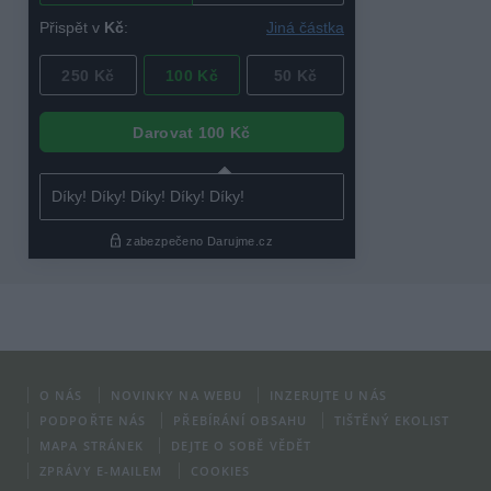
O NÁS
NOVINKY NA WEBU
INZERUJTE U NÁS
PODPOŘTE NÁS
PŘEBÍRÁNÍ OBSAHU
TIŠTĚNÝ EKOLIST
MAPA STRÁNEK
DEJTE O SOBĚ VĚDĚT
ZPRÁVY E-MAILEM
COOKIES