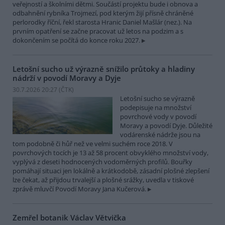
veřejností a školními dětmi. Součástí projektu bude i obnova a
odbahnění rybníka Trojmezí, pod kterým žijí přísně chráněné
perlorodky říční, řekl starosta Hranic Daniel Mašlár (nez.). Na
prvním opatření se začne pracovat už letos na podzim a s
dokončením se počítá do konce roku 2027.
Letošní sucho už výrazně snížilo průtoky a hladiny
nádrží v povodí Moravy a Dyje
30.7.2026 20:27 (
ČTK
)
Letošní sucho se výrazně
podepisuje na množství
povrchové vody v povodí
Moravy a povodí Dyje. Důležité
vodárenské nádrže jsou na
tom podobně či hůř než ve velmi suchém roce 2018. V
povrchových tocích je 13 až 58 procent obvyklého množství vody,
vyplývá z deseti hodnocených vodoměrných profilů. Bouřky
pomáhají situaci jen lokálně a krátkodobě, zásadní plošné zlepšení
lze čekat, až přijdou trvalejší a plošné srážky, uvedla v tiskové
zprávě mluvčí Povodí Moravy Jana Kučerová.
Zemřel botanik Václav Větvička