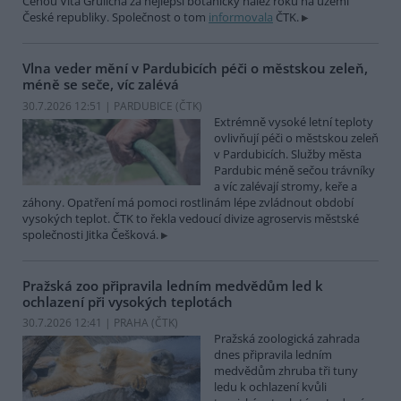
Cenou Víta Grulicha za nejlepší botanický nález roku na území
České republiky. Společnost o tom
informovala
ČTK.
Vlna veder mění v Pardubicích péči o městskou zeleň,
méně se seče, víc zalévá
30.7.2026 12:51 | PARDUBICE (
ČTK
)
Extrémně vysoké letní teploty
ovlivňují péči o městskou zeleň
v Pardubicích. Služby města
Pardubic méně sečou trávníky
a víc zalévají stromy, keře a
záhony. Opatření má pomoci rostlinám lépe zvládnout období
vysokých teplot. ČTK to řekla vedoucí divize agroservis městské
společnosti Jitka Češková.
Pražská zoo připravila ledním medvědům led k
ochlazení při vysokých teplotách
30.7.2026 12:41 | PRAHA (
ČTK
)
Pražská zoologická zahrada
dnes připravila ledním
medvědům zhruba tři tuny
ledu k ochlazení kvůli