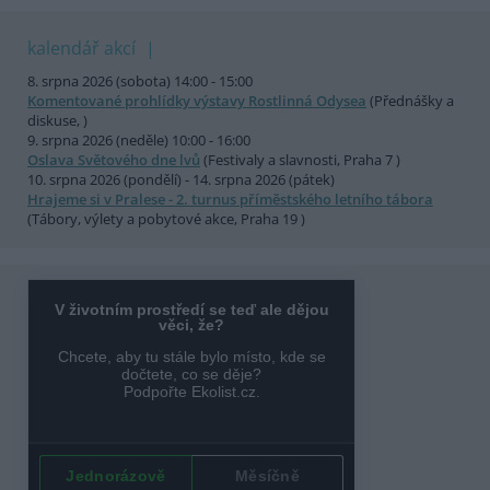
kalendář akcí
8. srpna 2026 (sobota) 14:00 - 15:00
Komentované prohlídky výstavy Rostlinná Odysea
(Přednášky a
diskuse, )
9. srpna 2026 (neděle) 10:00 - 16:00
Oslava Světového dne lvů
(Festivaly a slavnosti, Praha 7 )
10. srpna 2026 (pondělí) - 14. srpna 2026 (pátek)
Hrajeme si v Pralese - 2. turnus příměstského letního tábora
(Tábory, výlety a pobytové akce, Praha 19 )