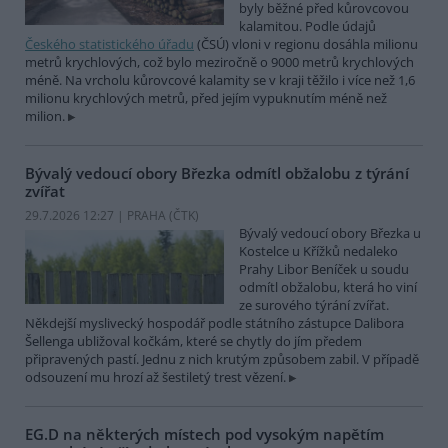
byly běžné před kůrovcovou
kalamitou. Podle údajů
Českého statistického úřadu
(ČSÚ) vloni v regionu dosáhla milionu
metrů krychlových, což bylo meziročně o 9000 metrů krychlových
méně. Na vrcholu kůrovcové kalamity se v kraji těžilo i více než 1,6
milionu krychlových metrů, před jejím vypuknutím méně než
milion.
Bývalý vedoucí obory Březka odmítl obžalobu z týrání
zvířat
29.7.2026 12:27 | PRAHA (
ČTK
)
Bývalý vedoucí obory Březka u
Kostelce u Křížků nedaleko
Prahy Libor Beníček u soudu
odmítl obžalobu, která ho viní
ze surového týrání zvířat.
Někdejší myslivecký hospodář podle státního zástupce Dalibora
Šellenga ubližoval kočkám, které se chytly do jím předem
připravených pastí. Jednu z nich krutým způsobem zabil. V případě
odsouzení mu hrozí až šestiletý trest vězení.
EG.D na některých místech pod vysokým napětím