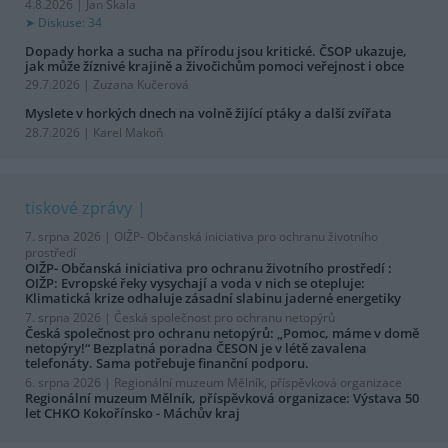
4.8.2026 | Jan Skala
Diskuse: 34
Dopady horka a sucha na přírodu jsou kritické. ČSOP ukazuje,
jak může žíznivé krajině a živočichům pomoci veřejnost i obce
29.7.2026 | Zuzana Kučerová
Myslete v horkých dnech na volně žijící ptáky a další zvířata
28.7.2026 | Karel Makoň
tiskové zprávy
7. srpna 2026 |
OIŽP- Občanská iniciativa pro ochranu životního
prostředí
OIŽP- Občanská iniciativa pro ochranu životního prostředí :
OIŽP: Evropské řeky vysychají a voda v nich se otepluje:
Klimatická krize odhaluje zásadní slabinu jaderné energetiky
7. srpna 2026 |
Česká společnost pro ochranu netopýrů
Česká společnost pro ochranu netopýrů: „Pomoc, máme v domě
netopýry!“ Bezplatná poradna ČESON je v létě zavalena
telefonáty. Sama potřebuje finanční podporu.
6. srpna 2026 |
Regionální muzeum Mělník, příspěvková organizace
Regionální muzeum Mělník, příspěvková organizace: Výstava 50
let CHKO Kokořínsko - Máchův kraj