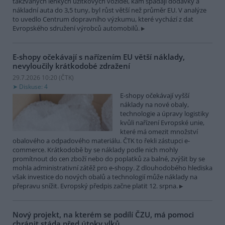
takzvaných lehkých užitkových vozidel, kam spadají dodávky a
nákladní auta do 3,5 tuny, byl růst větší než průměr EU. V analýze
to uvedlo Centrum dopravního výzkumu, které vychází z dat
Evropského sdružení výrobců automobilů.
E-shopy očekávají s nařízením EU větší náklady,
nevyloučily krátkodobé zdražení
29.7.2026 10:20 (
ČTK
)
Diskuse: 4
E-shopy očekávají vyšší
náklady na nové obaly,
technologie a úpravy logistiky
kvůli nařízení Evropské unie,
které má omezit množství
obalového a odpadového materiálu. ČTK to řekli zástupci e-
commerce. Krátkodobě by se náklady podle nich mohly
promítnout do cen zboží nebo do poplatků za balné, zvýšit by se
mohla administrativní zátěž pro e-shopy. Z dlouhodobého hlediska
však investice do nových obalů a technologií může náklady na
přepravu snížit. Evropský předpis začne platit 12. srpna.
Nový projekt, na kterém se podílí ČZU, má pomoci
chránit stáda před útoky vlků