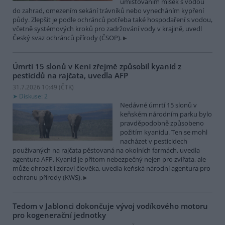
umísťováním misek s vodou
do zahrad, omezením sekání trávníků nebo vynecháním kypření
půdy. Zlepšit je podle ochránců potřeba také hospodaření s vodou,
včetně systémových kroků pro zadržování vody v krajině, uvedl
Český svaz ochránců přírody (ČSOP).
Úmrtí 15 slonů v Keni zřejmě způsobil kyanid z
pesticidů na rajčata, uvedla AFP
31.7.2026 10:49 (
ČTK
)
Diskuse: 2
Nedávné úmrtí 15 slonů v
keňském národním parku bylo
pravděpodobně způsobeno
požitím kyanidu. Ten se mohl
nacházet v pesticidech
používaných na rajčata pěstovaná na okolních farmách, uvedla
agentura AFP. Kyanid je přitom nebezpečný nejen pro zvířata, ale
může ohrozit i zdraví člověka, uvedla keňská národní agentura pro
ochranu přírody (KWS).
Tedom v Jablonci dokončuje vývoj vodíkového motoru
pro kogenerační jednotky