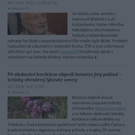
30.7.2026 18:05 | LUŽE (
ČTK
)
Diskuse: 6
Ve středu večer zemřel v
Hamzově léčebně v Luži -
Košumberku Václav Větvička.
Někdejšímu dlouholetému
řediteli pražské Botanické
zahrady Na Slupi a popularizátorovi říše rostlin bylo 88 let. Poslední
rozloučení se uskuteční v rodinném kruhu. ČTK o tom informoval
Větvičkův syn Ivan. Na úmrtí
upozornil
Chrudimský deník s
odvoláním na ředitele léčebny Václava Volejníka.
Při sledování koniklece objevili botanici jiný poklad –
kriticky ohrožený lýkovec vonný
30.7.2026 13:31 (
ČTK
)
Diskuse: 6
Botanici objevili dosud
neznámou populaci kriticky
ohroženého
lýkovce vonného
,
a to během sledování lokality
koniklece velkokvětého na
Třebíčsku. Česká botanická společnost tento objev Luďka Čecha a
Josefa Komárka z Agentury ochrany přírody a krajiny ČR ocenila