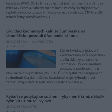
kanalizací (PVK). Od května společnost jejich síť rozšířila o tři nová
mlžítka v Praze 4. Zařízení rozprašováním vody snižují pocitovou
teplotu vzduchu, zvyšují vlhkost a omezují prašnost. ČTK to sdělil
mluvčí firmy Tomáš Mrázek.
Likvidaci kadmiových kalů ze Šumperska na
Litoměřicku posoudí úřad podle zákona
28.7.2026 19:44 | LUKAVEC (
ČTK
)
Diskuse: 2
Záměr likvidovat jedovaté
kadmiové kaly ze Šumperska v
areálu skládky Lukavec na
Litoměřicku budou úředníci
posuzovat podle zákona o
vlivu na životní prostředí (tzv. EIA). ČTK to zjistila ze zveřejněného
rozhodnutí Krajského úřadu Ústeckého kraje. Výhrady proti
záměru mají ústečtí krajští radní i město Lovosice.
Rybáři se potýkají se suchem, ryby méně krmí, několik
rybníků už museli vylovit
28.7.2026 18:21 (
ČTK
)
Diskuse: 5