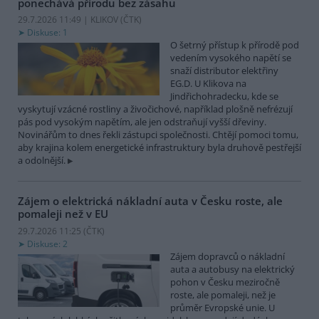
ponechává přírodu bez zásahu
29.7.2026 11:49 | KLIKOV (
ČTK
)
Diskuse: 1
O šetrný přístup k přírodě pod
vedením vysokého napětí se
snaží distributor elektřiny
EG.D. U Klikova na
Jindřichohradecku, kde se
vyskytují vzácné rostliny a živočichové, například plošně nefrézují
pás pod vysokým napětím, ale jen odstraňují vyšší dřeviny.
Novinářům to dnes řekli zástupci společnosti. Chtějí pomoci tomu,
aby krajina kolem energetické infrastruktury byla druhově pestřejší
a odolnější.
Zájem o elektrická nákladní auta v Česku roste, ale
pomaleji než v EU
29.7.2026 11:25 (
ČTK
)
Diskuse: 2
Zájem dopravců o nákladní
auta a autobusy na elektrický
pohon v Česku meziročně
roste, ale pomaleji, než je
průměr Evropské unie. U