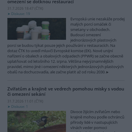
omezení se dotknou restaurací
31.7.2026 18:47 (
ČTK
)
Diskuse: 19
Evropská unie nezakáže prodej
malých porcí omáček či
smetany v obchodech.
Budoucí omezení
jednorázových plastových
porcí se budou týkat pouze jejich používání v restauracích. Na
dotaz ČTK to uvedl mluvčí Evropské komise (EK). Nové unijní
nařízení o obalech a obalových odpadech (PPWR) se začne obecně
uplatňovat od letošního 12. srpna. Většina nejvýznamnějších
pravidel, mimo jiné i omezení některých jednorázových plastových
obalů na dochucovadla, ale začne platit až od roku 2030.
Zvířatům a krajině ve vedrech pomohou misky s vodou
či omezení sekání
31.7.2026 11:01 (
ČTK
)
Diskuse: 1
Divoce žijícím zvířatům nebo
krajině mohou podle ochránců
přírody lidé v nastupujících
vlnách veder pomoci