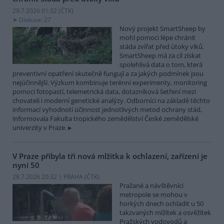
29.7.2026 01:32 (
ČTK
)
Diskuse: 27
Nový projekt SmartSheep by
mohl pomoci lépe chránit
stáda zvířat před útoky vlků.
SmartSheep má za cíl získat
spolehlivá data o tom, která
preventivní opatření skutečně fungují a za jakých podmínek jsou
nejúčinnější. Výzkum kombinuje terénní experimenty, monitoring
pomocí fotopastí, telemetrická data, dotazníková šetření mezi
chovateli i moderní genetické analýzy. Odborníci na základě těchto
informací vyhodnotí účinnost jednotlivých metod ochrany stád,
informovala Fakulta tropického zemědělství České zemědělské
univerzity v Praze.
V Praze přibyla tři nová mlžítka k ochlazení, zařízení je
nyní 50
28.7.2026 20:32 | PRAHA (
ČTK
)
Pražané a návštěvníci
metropole se mohou v
horkých dnech ochladit u 50
takzvaných mlžítek a osvěžítek
Pražských vodovodů a