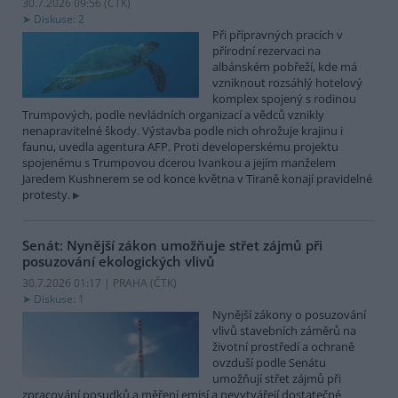
30.7.2026 09:56 (
ČTK
)
Diskuse: 2
Při přípravných pracích v
přírodní rezervaci na
albánském pobřeží, kde má
vzniknout rozsáhlý hotelový
komplex spojený s rodinou
Trumpových, podle nevládních organizací a vědců vznikly
nenapravitelné škody. Výstavba podle nich ohrožuje krajinu i
faunu, uvedla agentura AFP. Proti developerskému projektu
spojenému s Trumpovou dcerou Ivankou a jejím manželem
Jaredem Kushnerem se od konce května v Tiraně konají pravidelné
protesty.
Senát: Nynější zákon umožňuje střet zájmů při
posuzování ekologických vlivů
30.7.2026 01:17 | PRAHA (
ČTK
)
Diskuse: 1
Nynější zákony o posuzování
vlivů stavebních záměrů na
životní prostředí a ochraně
ovzduší podle Senátu
umožňují střet zájmů při
zpracování posudků a měření emisí a nevytvářejí dostatečné