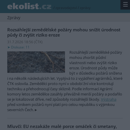
☰
/
zpravodajství
/
zprávy
Zprávy
Rozsáhlejší zemědělské požáry mohou snížit úrodnost
půdy či zvýšit riziko eroze
31.7.2026 18:56 (
ČTK
)
Diskuse: 11
Rozsáhlejší zemědělské požáry
mohou zhoršit půdní
vlastnosti nebo zvýšit riziko
eroze. Úrodnost půdy může
být v důsledku požárů snížena
i na několik následujících let. Vyplývá to z vyjádření agrárníků, které
ČTK oslovila. Zemědělci proto nyní v období žní více kontrolují
techniku a přehodnocují časy sklizně. Podle informací Agrární
komory letos zemědělce zasáhly převážně menší požáry a podařilo
se je lokalizovat dříve, než způsobily rozsáhlejší škody.
Výstraha
před vznikem požárů nyní platí pro celou republiku s výjimkou
severních Čech.
Mluvčí: EU nezakáže malé porce omáček či smetany,