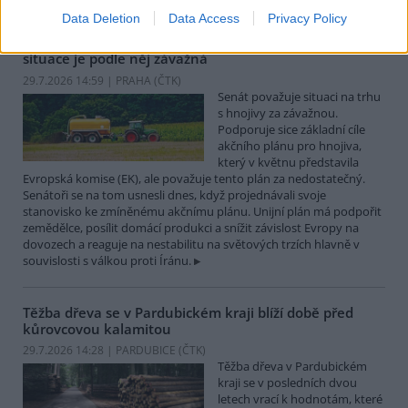
Data Deletion
Data Access
Privacy Policy
Senát má akční plán EU pro hnojiva za nedostatečný,
situace je podle něj závažná
29.7.2026 14:59 | PRAHA (
ČTK
)
Senát považuje situaci na trhu
s hnojivy za závažnou.
Podporuje sice základní cíle
akčního plánu pro hnojiva,
který v květnu představila
Evropská komise (EK), ale považuje tento plán za nedostatečný.
Senátoři se na tom usnesli dnes, když projednávali svoje
stanovisko ke zmíněnému akčnímu plánu. Unijní plán má podpořit
zemědělce, posílit domácí produkci a snížit závislost Evropy na
dovozech a reaguje na nestabilitu na světových trzích hlavně v
souvislosti s válkou proti Íránu.
Těžba dřeva se v Pardubickém kraji blíží době před
kůrovcovou kalamitou
29.7.2026 14:28 | PARDUBICE (
ČTK
)
Těžba dřeva v Pardubickém
kraji se v posledních dvou
letech vrací k hodnotám, které