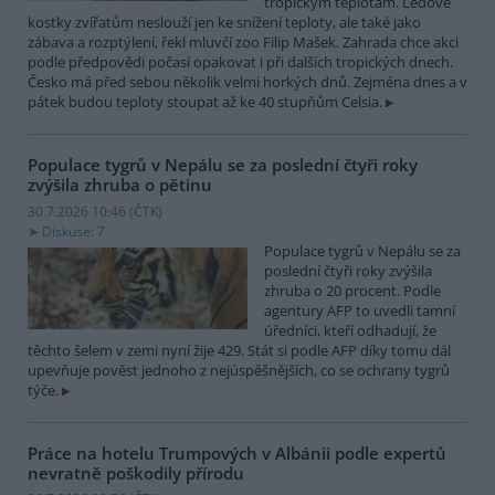
tropickým teplotám. Ledové
kostky zvířatům neslouží jen ke snížení teploty, ale také jako
zábava a rozptýlení, řekl mluvčí zoo Filip Mašek. Zahrada chce akci
podle předpovědi počasí opakovat i při dalších tropických dnech.
Česko má před sebou několik velmi horkých dnů. Zejména dnes a v
pátek budou teploty stoupat až ke 40 stupňům Celsia.
Populace tygrů v Nepálu se za poslední čtyři roky
zvýšila zhruba o pětinu
30.7.2026 10:46 (
ČTK
)
Diskuse: 7
Populace tygrů v Nepálu se za
poslední čtyři roky zvýšila
zhruba o 20 procent. Podle
agentury AFP to uvedli tamní
úředníci, kteří odhadují, že
těchto šelem v zemi nyní žije 429. Stát si podle AFP díky tomu dál
upevňuje pověst jednoho z nejúspěšnějších, co se ochrany tygrů
týče.
Práce na hotelu Trumpových v Albánii podle expertů
nevratně poškodily přírodu