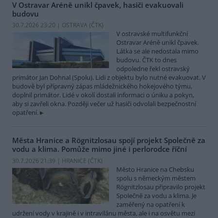
V Ostravar Aréně unikl čpavek, hasiči evakuovali
budovu
30.7.2026 23:20 | OSTRAVA (
ČTK
)
V ostravské multifunkční
Ostravar Aréně unikl čpavek.
Látka se ale nedostala mimo
budovu. ČTK to dnes
odpoledne řekl ostravský
primátor Jan Dohnal (Spolu). Lidi z objektu bylo nutné evakuovat. V
budově byl přípravný zápas mládežnického hokejového týmu,
doplnil primátor. Lidé v okolí dostali informaci o úniku a pokyn,
aby si zavřeli okna. Později večer už hasiči odvolali bezpečnostní
opatření.
Města Hranice a Rögnitzlosau spojí projekt Společně za
vodu a klima. Pomůže mimo jiné i perlorodce říční
30.7.2026 21:39 | HRANICE (
ČTK
)
Město Hranice na Chebsku
spolu s německým městem
Rögnitzlosau připravilo projekt
Společně za vodu a klima. Je
zaměřený na opatření k
udržení vody v krajině i v intravilánu města, ale i na osvětu mezi