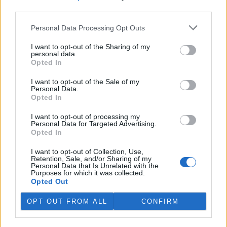
rozhodovací pravomocí ve
third parties.
veřejné správě na jeden rok
vyměřil v odvolacím řízení Krajský soud v Plzni vedoucí stavebního
Personal Data Processing Opt Outs
úřadu v Jáchymově na Karlovarsku Anně Punčochářové. Napsal to
server
Novinky
, podle nějž úřednice vydala před šesti lety v
I want to opt-out of the Sharing of my
rozporu se stavebním zákonem několik rozhodnutí ve snaze
personal data.
legalizovat načerno budovanou lesní cestu klíčovou pro propojení
Opted In
soukromých skiareálů Klínovec a Neklid v Krušných horách.
I want to opt-out of the Sale of my
Personal Data.
Opted In
V Austrálii se mezi volně žijícími ptáky šíří virus ptačí
chřipky H5N1
I want to opt-out of processing my
29.7.2026 15:08 (
ČTK
)
Personal Data for Targeted Advertising.
Mezi volně žijícími ptáky v
Opted In
Austrálii se začal šířit vysoce
nakažlivý virus ptačí chřipky
I want to opt-out of Collection, Use,
H5N1. Podle agentury AFP to
Retention, Sale, and/or Sharing of my
Personal Data that Is Unrelated with the
dnes oznámila hlavní státní
Purposes for which it was collected.
veterinářka Beth Cooksonová. Podle ní jde o očekávaný, ale
Opted Out
znepokojivý vývoj, který může vést k rozsáhlejšímu šíření nákazy
mezi divokými zvířaty. Australská ministryně zemědělství Julie
OPT OUT FROM ALL
CONFIRM
Collinsová uvedla, že zatím nejsou důkazy o hromadném úhynu
ptáků ani o zasažení drůbežářského průmyslu. Riziko pro lidské
zdraví podle ní zůstává nízké.