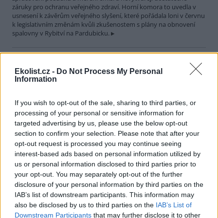
záruky pro ochranu veřejného zdraví. Horní komora to uvedla v
usnesení k závěrům veřejného slyšení, které pořádala loni v červnu
k legislativním změnám kvůli zkušenostem s plány na obnovení
spalovny v Rybitví na Pardubicku.
V národním parku v Keni uhynulo až 15 slonů, úřady
zkoumají příčinu
Ekolist.cz -
Do Not Process My Personal
Information
29.7.2026 19:07 (
ČTK
)
Úřady v Keni vyšetřují úmrtí až
15 slonů, k němuž došlo v
If you wish to opt-out of the sale, sharing to third parties, or
uplynulém měsíci v národním
processing of your personal or sensitive information for
parku Amboseli. V minulosti se
targeted advertising by us, please use the below opt-out
v této východoafrické zemi
opakovaně objevily případy otrav slonů, které souvisely s
section to confirm your selection. Please note that after your
pytláctvím, uvedla agentura AP.
opt-out request is processed you may continue seeing
interest-based ads based on personal information utilized by
us or personal information disclosed to third parties prior to
Soud v Plzni dal pokutu a zákaz funkcí za legalizaci
your opt-out. You may separately opt-out of the further
cesty u Klínovce
disclosure of your personal information by third parties on the
29.7.2026 15:51 (
ČTK
)
IAB’s list of downstream participants. This information may
Pokutu 73 000 korun a zákaz
also be disclosed by us to third parties on the
IAB’s List of
výkonu funkcí spojených s
Downstream Participants
that may further disclose it to other
řídící, organizační a