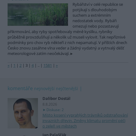
Rybářství v celé republice se
potýkají s dlouhodobým
suchem a extrémním
nedostatek vody. Rybáři
omezují nebo pozastavují
přikrmování, aby ryby spotřebovaly méně kyslíku, rybníky
průběžně provzdušňují a několik už museli vylovit. Tak nepříznivé
podmínky pro chov ryb někteří z nich nepamatují. V příštích dnech
Česko znovu zasáhne vlna veder a žádný vydatný a vytrvalý déšť
meteorologové zatím neočekávají.
«
|
1
|
2
|
3
|
4
|
..
|
1581
|
»
komentáře
nejnovější
nejčtenější
Dalibor Dostál
8.8.2026
Diskuse: 2
Místo kosení vyprahlých trávníků odstraňování
invazních dřevin. Změny klimatu promění péči
o zeleň ve městech
Jan Palaščák