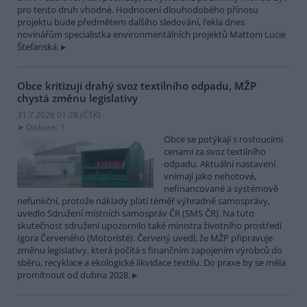
pro tento druh vhodné. Hodnocení dlouhodobého přínosu
projektu bude předmětem dalšího sledování, řekla dnes
novinářům specialistka environmentálních projektů Mattoni Lucie
Štefanská.
Obce kritizují drahý svoz textilního odpadu, MŽP
chystá změnu legislativy
31.7.2026 01:28 (
ČTK
)
Diskuse: 1
Obce se potýkají s rostoucími
cenami za svoz textilního
odpadu. Aktuální nastavení
vnímají jako nehotové,
nefinancované a systémově
nefunkční, protože náklady platí téměř výhradně samosprávy,
uvedlo Sdružení místních samospráv ČR (SMS ČR). Na tuto
skutečnost sdružení upozornilo také ministra životního prostředí
Igora Červeného (Motoristé). Červený uvedl, že MŽP připravuje
změnu legislativy, která počítá s finančním zapojením výrobců do
sběru, recyklace a ekologické likvidace textilu. Do praxe by se měla
promítnout od dubna 2028.