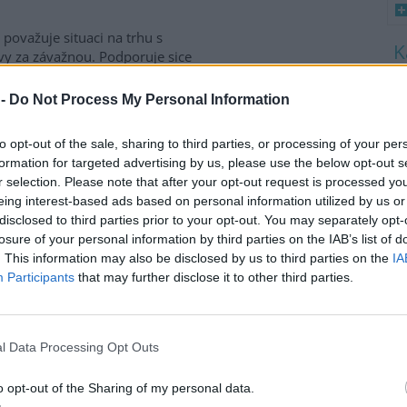
 považuje situaci na trhu s
vy za závažnou. Podporuje sice
dní cíle akčního plánu pro
8
va, který v květnu představila
K
 -
Do Not Process My Personal Information
ská komise (EK), ale považuje
O
e na tom usnesli dnes, když
9
to opt-out of the sale, sharing to third parties, or processing of your per
něnému akčnímu plánu. Unijní
O
formation for targeted advertising by us, please use the below opt-out s
mácí produkci a snížit
s
r selection. Please note that after your opt-out request is processed y
 na nestabilitu na světových
eing interest-based ads based on personal information utilized by us or
1
ti Íránu.
disclosed to third parties prior to your opt-out. You may separately opt-
(
H
losure of your personal information by third parties on the IAB’s list of
p
. This information may also be disclosed by us to third parties on the
IA
 blíží době před
a
Participants
that may further disclose it to other third parties.
 dřeva v Pardubickém kraji se
ledních dvou letech vrací k
l Data Processing Opt Outs
tám, které byly běžné před
covou kalamitou. Podle údajů
o opt-out of the Sharing of my personal data.
ho statistického úřadu
(ČSÚ)