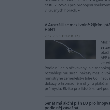
cestu klíčovou pro propojení soukromý
v Krušných horách.
V Austrálii se mezi volně žijícími pt
H5N1
29.7.2026 15:08 (
ČTK
)
Mezi 
se za
ptačí
AFP t
veter
Podle ní jde o očekávaný, ale znepokoj
rozsáhlejšímu šíření nákazy mezi divok
ministryně zemědělství Julie Collinsov
důkazy o hromadném úhynu ptáků ani
průmyslu. Riziko pro lidské zdraví podl
Senát má akční plán EU pro hnojiva
podle něj závažná