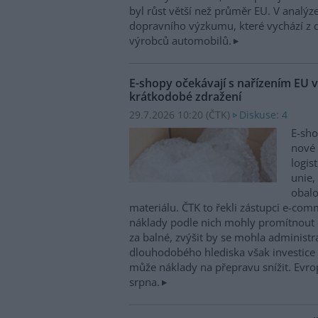
byl růst větší než průměr EU. V analý
dopravního výzkumu, které vychází z 
výrobců automobilů.
E-shopy očekávají s nařízením EU v
krátkodobé zdražení
29.7.2026 10:20 (
ČTK
)
Diskuse: 4
E-sho
nové 
logis
unie,
obal
materiálu. ČTK to řekli zástupci e-co
náklady podle nich mohly promítnout 
za balné, zvýšit by se mohla administra
dlouhodobého hlediska však investice 
může náklady na přepravu snížit. Evrop
srpna.