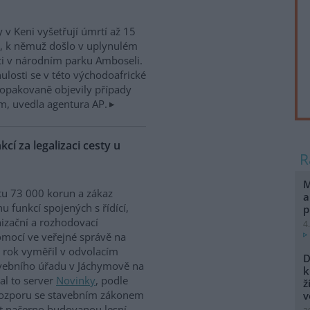
 v Keni vyšetřují úmrtí až 15
, k němuž došlo v uplynulém
i v národním parku Amboseli.
ulosti se v této východoafrické
opakovaně objevily případy
ím, uvedla agentura AP.
cí za legalizaci cesty u
M
u 73 000 korun a zákaz
a
u funkcí spojených s řídící,
p
izační a rozhodovací
4
mocí ve veřejné správě na
 rok vyměřil v odvolacím
D
tavebního úřadu v Jáchymově na
k
l to server
Novinky
, podle
ž
v rozporu se stavebním zákonem
v
at načerno budovanou lesní