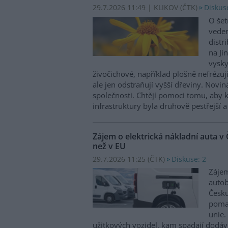
29.7.2026 11:49 | KLIKOV (
ČTK
)
Diskus
O šet
veden
distr
na Ji
vysky
živočichové, například plošně nefrézu
ale jen odstraňují vyšší dřeviny. Novin
společnosti. Chtějí pomoci tomu, aby 
infrastruktury byla druhově pestřejší a
Zájem o elektrická nákladní auta v 
než v EU
29.7.2026 11:25 (
ČTK
)
Diskuse: 2
Zájem
autob
Česku
pomal
unie.
užitkových vozidel, kam spadají dodáv