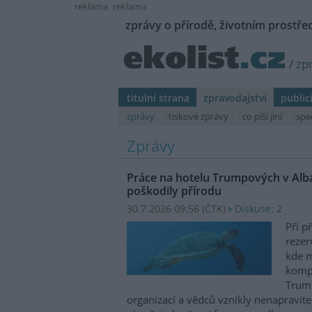
reklama
reklama
zprávy o přírodě, životním prostřed
/
zp
titulní strana
zpravodajství
public
zprávy
tiskové zprávy
co píší jiní
spe
Zprávy
Práce na hotelu Trumpových v Albá
poškodily přírodu
30.7.2026 09:56 (
ČTK
)
Diskuse: 2
Při p
rezer
kde m
kompl
Trum
organizací a vědců vznikly nenapravit