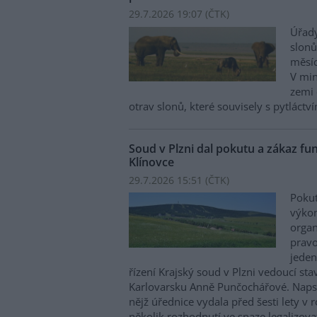
29.7.2026 19:07 (
ČTK
)
Úřady
slonů
měsíc
V min
zemi 
otrav slonů, které souvisely s pytláctv
Soud v Plzni dal pokutu a zákaz funk
Klínovce
29.7.2026 15:51 (
ČTK
)
Pokut
výkon
organ
pravo
jeden
řízení Krajský soud v Plzni vedoucí s
Karlovarsku Anně Punčochářové. Napsa
nějž úřednice vydala před šesti lety 
několik rozhodnutí ve snaze legalizov