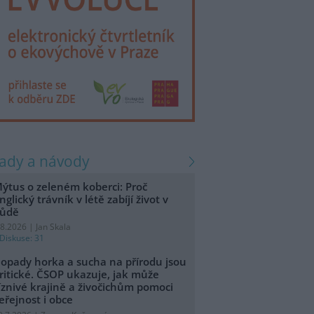
rady a návody
ýtus o zeleném koberci: Proč
nglický trávník v létě zabíjí život v
ůdě
.8.2026 | Jan Skala
Diskuse: 31
opady horka a sucha na přírodu jsou
ritické. ČSOP ukazuje, jak může
íznivé krajině a živočichům pomoci
eřejnost i obce