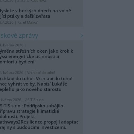
9.7.2026 | Zuzana Kučerová
yslete v horkých dnech na volně
ijící ptáky a další zvířata
8.7.2026 | Karel Makoň
tiskové zprávy
4. května 2026 |
ýměna střešních oken jako krok k
yšší energetické účinnosti a
omfortu bydlení
1. května 2026 |
Vrchlabí do toho!
rchlabí do toho!: Vrchlabí do toho!
hce vyhrát volby. Nabízí Lukáše
eplého jako nového starostu
. května 2026 |
ASITIS s.r.o.
SITIS s.r.o.: Podřipsko zahájilo
řípravu strategie klimatické
dolnosti. Projekt
athways2Resilience propojil adaptaci
rajiny s budoucími investicemi.