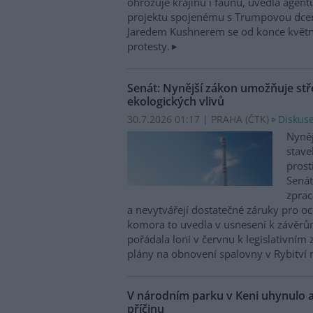
ohrožuje krajinu i faunu, uvedla agen
projektu spojenému s Trumpovou dce
Jaredem Kushnerem se od konce května
protesty.
Senát: Nynější zákon umožňuje stř
ekologických vlivů
30.7.2026 01:17 | PRAHA (
ČTK
)
Diskuse
Nyněj
stave
prost
Senát
zprac
a nevytvářejí dostatečné záruky pro o
komora to uvedla v usnesení k závěrům
pořádala loni v červnu k legislativní
plány na obnovení spalovny v Rybitví 
V národním parku v Keni uhynulo a
příčinu