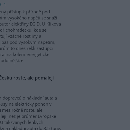
e: 1
rný přístup k přírodě pod
ím vysokého napětí se snaží
ibutor elektřiny EG.D. U Klikova
ndřichohradecku, kde se
tují vzácné rostliny a
jí pás pod vysokým napětím,
ářům to dnes řekli zástupci
krajina kolem energetické
 odolnější.
Česku roste, ale pomaleji
 dopravců o nákladní auta a
usy na elektrický pohon v
 meziročně roste, ale
eji, než je průměr Evropské
 U takzvaných lehkých
ky a nákladní auta do 3,5 tuny,