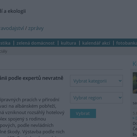
í a ekologii
ravodajství
/
zprávy
istika
zelená domácnost
kultura
kalendář akcí
fotobank
ciály
nii podle expertů nevratně
řípravných pracích v přírodní
sa
vaci na albánském pobřeží,
á vzniknout rozsáhlý hotelový
5.
ex spojený s rodinou
Do
pových, podle nevládních
Če
elné škody. Výstavba podle nich
b