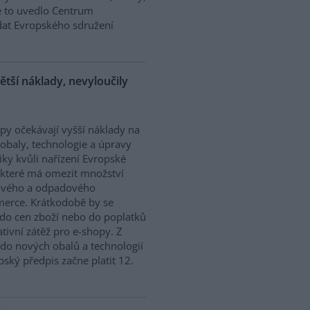
ze to uvedlo Centrum
dat Evropského sdružení
ětší náklady, nevyloučily
py očekávají vyšší náklady na
obaly, technologie a úpravy
tiky kvůli nařízení Evropské
 které má omezit množství
ového a odpadového
mmerce. Krátkodobě by se
do cen zboží nebo do poplatků
tivní zátěž pro e-shopy. Z
do nových obalů a technologií
ský předpis začne platit 12.