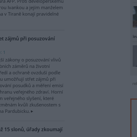
tura AFP. Proti developerskému
rou Ivankou a jejím manželem
 v Tiraně konají pravidelné
le
et zájmů při posuzování
: 1
ší zákony o posuzování vlivů
bních záměrů na životní
ředí a ochraně ovzduší podle
u umožňují střet zájmů při
re
ování posudků a měření emisí
chranu veřejného zdraví. Horní
 veřejného slyšení, které
m změnám kvůli zkušenostem s
na Pardubicku.
ž 15 slonů, úřady zkoumají