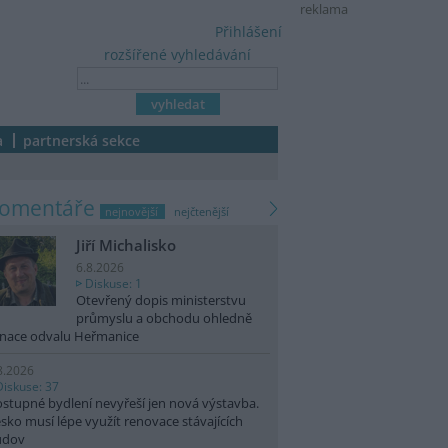
reklama
Přihlášení
rozšířené vyhledávání
a
partnerská sekce
komentáře
nejnovější
nejčtenější
Jiří Michalisko
6.8.2026
Diskuse: 1
Otevřený dopis ministerstvu
průmyslu a obchodu ohledně
nace odvalu Heřmanice
8.2026
Diskuse: 37
stupné bydlení nevyřeší jen nová výstavba.
sko musí lépe využít renovace stávajících
udov