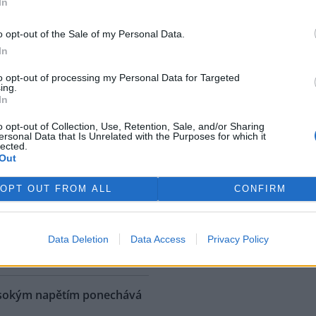
In
 krychlových, což bylo
méně. Na vrcholu kůrovcové
o opt-out of the Sale of my Personal Data.
6 milionu krychlových metrů,
In
n.
to opt-out of processing my Personal Data for Targeted
ing.
 obžalobu z týrání zvířat
In
o opt-out of Collection, Use, Retention, Sale, and/or Sharing
ý vedoucí obory Březka u
ersonal Data that Is Unrelated with the Purposes for which it
lected.
lce u Křížků nedaleko Prahy
Out
 Beníček u soudu odmítl
obu, která ho viní ze surového
OPT OUT FROM ALL
CONFIRM
í zvířat. Někdejší myslivecký
bora Šellenga ubližoval
 připravených pastí. Jednu z
ě odsouzení mu hrozí až
Data Deletion
Data Access
Privacy Policy
rek
ysokým napětím ponechává