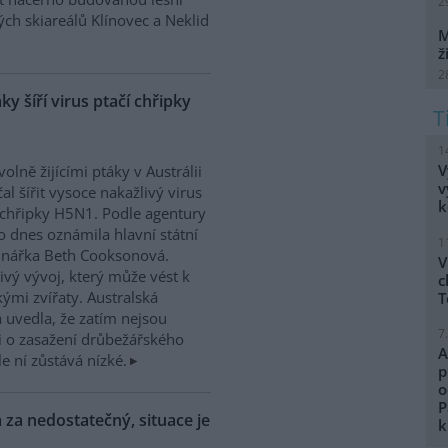
2
ch skiareálů Klínovec a Neklid
M
ž
2
áky šíří virus ptačí chřipky
1
V
volně žijícími ptáky v Austrálii
v
čal šířit vysoce nakažlivý virus
k
 chřipky H5N1. Podle agentury
o dnes oznámila hlavní státní
1
inářka Beth Cooksonová.
V
ivý vývoj, který může vést k
c
ými zvířaty. Australská
T
á uvedla, že zatím nejsou
7
 o zasažení drůbežářského
A
e ní zůstává nízké.
p
o
P
 za nedostatečný, situace je
k