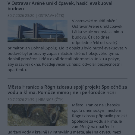
V Ostravar Aréně unikl čpavek, hasiči evakuovali
budovu
30.7.2026 23:20 | OSTRAVA (
ČTK
)
V ostravské multifunkční
Ostravar Aréně unikl čpavek.
Látka se ale nedostala mimo
budovu. ČTK to dnes
odpoledne řekl ostravský
primátor Jan Dohnal (Spolu). Lidi z objektu bylo nutné evakuovat. V
budově byl přípravný zápas mládežnického hokejového týmu,
doplnil primátor. Lidé v okolí dostali informaci o úniku a pokyn,
aby si zavřeli okna. Později večer už hasiči odvolali bezpečnostní
opatření.
Města Hranice a Rögnitzlosau spojí projekt Společně za
vodu a klima. Pomůže mimo jiné i perlorodce říční
30.7.2026 21:39 | HRANICE (
ČTK
)
Město Hranice na Chebsku
spolu s německým městem
Rögnitzlosau připravilo projekt
Společně za vodu a klima. Je
zaměřený na opatření k
udržení vody v krajině i v intravilánu města, ale i na osvětu mezi