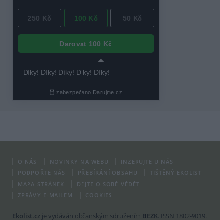
O NÁS
NOVINKY NA WEBU
INZERUJTE U NÁS
PODPOŘTE NÁS
PŘEBÍRÁNÍ OBSAHU
TIŠTĚNÝ EKOLIST
MAPA STRÁNEK
DEJTE O SOBĚ VĚDĚT
ZPRÁVY E-MAILEM
COOKIES
Ekolist.cz
je vydáván občanským sdružením
BEZK
. ISSN 1802-9019.