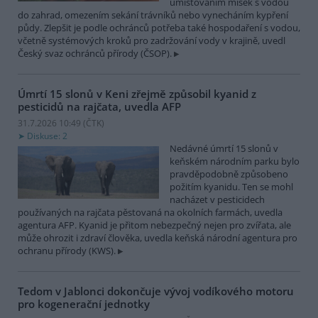
umísťováním misek s vodou
do zahrad, omezením sekání trávníků nebo vynecháním kypření
půdy. Zlepšit je podle ochránců potřeba také hospodaření s vodou,
včetně systémových kroků pro zadržování vody v krajině, uvedl
Český svaz ochránců přírody (ČSOP).
Úmrtí 15 slonů v Keni zřejmě způsobil kyanid z
pesticidů na rajčata, uvedla AFP
31.7.2026 10:49 (
ČTK
)
Diskuse: 2
Nedávné úmrtí 15 slonů v
keňském národním parku bylo
pravděpodobně způsobeno
požitím kyanidu. Ten se mohl
nacházet v pesticidech
používaných na rajčata pěstovaná na okolních farmách, uvedla
agentura AFP. Kyanid je přitom nebezpečný nejen pro zvířata, ale
může ohrozit i zdraví člověka, uvedla keňská národní agentura pro
ochranu přírody (KWS).
Tedom v Jablonci dokončuje vývoj vodíkového motoru
pro kogenerační jednotky