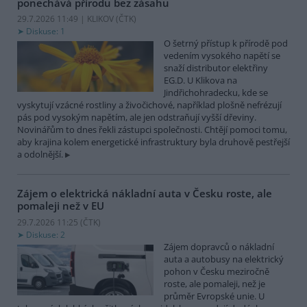
ponechává přírodu bez zásahu
29.7.2026 11:49 | KLIKOV (
ČTK
)
Diskuse: 1
O šetrný přístup k přírodě pod
vedením vysokého napětí se
snaží distributor elektřiny
EG.D. U Klikova na
Jindřichohradecku, kde se
vyskytují vzácné rostliny a živočichové, například plošně nefrézují
pás pod vysokým napětím, ale jen odstraňují vyšší dřeviny.
Novinářům to dnes řekli zástupci společnosti. Chtějí pomoci tomu,
aby krajina kolem energetické infrastruktury byla druhově pestřejší
a odolnější.
Zájem o elektrická nákladní auta v Česku roste, ale
pomaleji než v EU
29.7.2026 11:25 (
ČTK
)
Diskuse: 2
Zájem dopravců o nákladní
auta a autobusy na elektrický
pohon v Česku meziročně
roste, ale pomaleji, než je
průměr Evropské unie. U