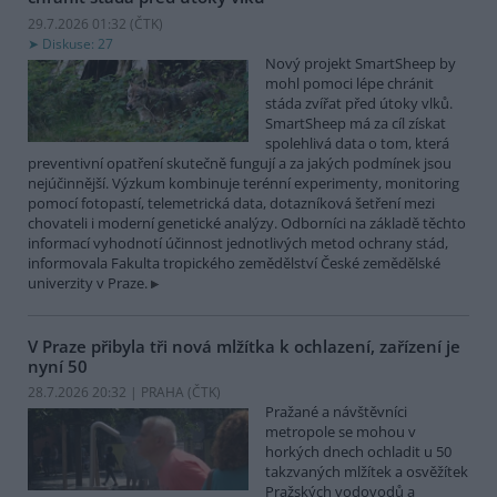
29.7.2026 01:32 (
ČTK
)
Diskuse: 27
Nový projekt SmartSheep by
mohl pomoci lépe chránit
stáda zvířat před útoky vlků.
SmartSheep má za cíl získat
spolehlivá data o tom, která
preventivní opatření skutečně fungují a za jakých podmínek jsou
nejúčinnější. Výzkum kombinuje terénní experimenty, monitoring
pomocí fotopastí, telemetrická data, dotazníková šetření mezi
chovateli i moderní genetické analýzy. Odborníci na základě těchto
informací vyhodnotí účinnost jednotlivých metod ochrany stád,
informovala Fakulta tropického zemědělství České zemědělské
univerzity v Praze.
V Praze přibyla tři nová mlžítka k ochlazení, zařízení je
nyní 50
28.7.2026 20:32 | PRAHA (
ČTK
)
Pražané a návštěvníci
metropole se mohou v
horkých dnech ochladit u 50
takzvaných mlžítek a osvěžítek
Pražských vodovodů a