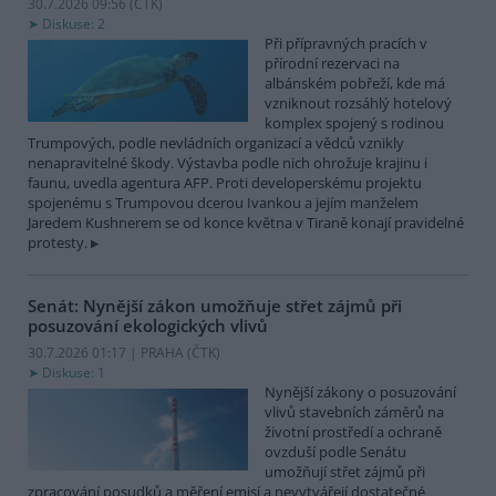
30.7.2026 09:56 (
ČTK
)
Diskuse: 2
Při přípravných pracích v
přírodní rezervaci na
albánském pobřeží, kde má
vzniknout rozsáhlý hotelový
komplex spojený s rodinou
Trumpových, podle nevládních organizací a vědců vznikly
nenapravitelné škody. Výstavba podle nich ohrožuje krajinu i
faunu, uvedla agentura AFP. Proti developerskému projektu
spojenému s Trumpovou dcerou Ivankou a jejím manželem
Jaredem Kushnerem se od konce května v Tiraně konají pravidelné
protesty.
Senát: Nynější zákon umožňuje střet zájmů při
posuzování ekologických vlivů
30.7.2026 01:17 | PRAHA (
ČTK
)
Diskuse: 1
Nynější zákony o posuzování
vlivů stavebních záměrů na
životní prostředí a ochraně
ovzduší podle Senátu
umožňují střet zájmů při
zpracování posudků a měření emisí a nevytvářejí dostatečné