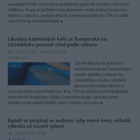
kanalizací (PVK). Od května společnost jejich síť rozšířila o tři nová
mlžítka v Praze 4. Zařízení rozprašováním vody snižují pocitovou
teplotu vzduchu, zvyšují vlhkost a omezují prašnost. ČTK to sdělil
mluvčí firmy Tomáš Mrázek.
Likvidaci kadmiových kalů ze Šumperska na
Litoměřicku posoudí úřad podle zákona
28.7.2026 19:44 | LUKAVEC (
ČTK
)
Diskuse: 2
Záměr likvidovat jedovaté
kadmiové kaly ze Šumperska v
areálu skládky Lukavec na
Litoměřicku budou úředníci
posuzovat podle zákona o
vlivu na životní prostředí (tzv. EIA). ČTK to zjistila ze zveřejněného
rozhodnutí Krajského úřadu Ústeckého kraje. Výhrady proti
záměru mají ústečtí krajští radní i město Lovosice.
Rybáři se potýkají se suchem, ryby méně krmí, několik
rybníků už museli vylovit
28.7.2026 18:21 (
ČTK
)
Diskuse: 5