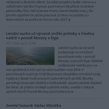
veřejností a školními dětmi. Součástí projektu bude i obnova a
odbahnění rybníka Trojmezí, pod kterým žijí přísně chráněné
perlorodky říční, řekl starosta Hranic Daniel Mašlár (nez.). Na
prvním opatření se začne pracovat už letos na podzim a s
dokončením se počítá do konce roku 2027.
Letošní sucho už výrazně snížilo průtoky a hladiny
nádrží v povodí Moravy a Dyje
30.7.2026 20:27 (
ČTK
)
Letošní sucho se výrazně
podepisuje na množství
povrchové vody v povodí
Moravy a povodí Dyje. Důležité
vodárenské nádrže jsou na
tom podobně či hůř než ve velmi suchém roce 2018. V
povrchových tocích je 13 až 58 procent obvyklého množství vody,
vyplývá z deseti hodnocených vodoměrných profilů. Bouřky
pomáhají situaci jen lokálně a krátkodobě, zásadní plošné zlepšení
lze čekat, až přijdou trvalejší a plošné srážky, uvedla v tiskové
zprávě mluvčí Povodí Moravy Jana Kučerová.
Zemřel botanik Václav Větvička