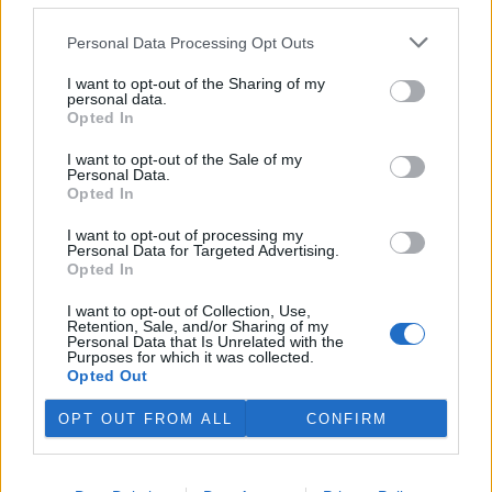
rozhodovací pravomocí ve
veřejné správě na jeden rok
Personal Data Processing Opt Outs
vyměřil v odvolacím řízení Krajský soud v Plzni vedoucí stavebního
úřadu v Jáchymově na Karlovarsku Anně Punčochářové. Napsal to
I want to opt-out of the Sharing of my
server
Novinky
, podle nějž úřednice vydala před šesti lety v
personal data.
rozporu se stavebním zákonem několik rozhodnutí ve snaze
Opted In
legalizovat načerno budovanou lesní cestu klíčovou pro propojení
soukromých skiareálů Klínovec a Neklid v Krušných horách.
I want to opt-out of the Sale of my
Personal Data.
Opted In
V Austrálii se mezi volně žijícími ptáky šíří virus ptačí
chřipky H5N1
I want to opt-out of processing my
Personal Data for Targeted Advertising.
29.7.2026 15:08 (
ČTK
)
Opted In
Mezi volně žijícími ptáky v
Austrálii se začal šířit vysoce
I want to opt-out of Collection, Use,
nakažlivý virus ptačí chřipky
Retention, Sale, and/or Sharing of my
H5N1. Podle agentury AFP to
Personal Data that Is Unrelated with the
Purposes for which it was collected.
dnes oznámila hlavní státní
Opted Out
veterinářka Beth Cooksonová. Podle ní jde o očekávaný, ale
znepokojivý vývoj, který může vést k rozsáhlejšímu šíření nákazy
OPT OUT FROM ALL
CONFIRM
mezi divokými zvířaty. Australská ministryně zemědělství Julie
Collinsová uvedla, že zatím nejsou důkazy o hromadném úhynu
ptáků ani o zasažení drůbežářského průmyslu. Riziko pro lidské
zdraví podle ní zůstává nízké.