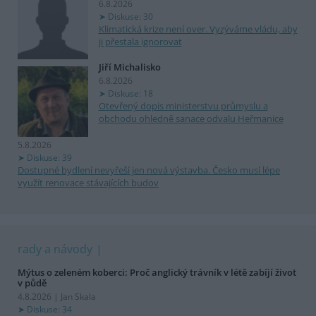
6.8.2026
Diskuse: 30
Klimatická krize není over. Vyzýváme vládu, aby
ji přestala ignorovat
Jiří Michalisko
6.8.2026
Diskuse: 18
Otevřený dopis ministerstvu průmyslu a
obchodu ohledně sanace odvalu Heřmanice
5.8.2026
Diskuse: 39
Dostupné bydlení nevyřeší jen nová výstavba. Česko musí lépe
využít renovace stávajících budov
rady a návody
Mýtus o zeleném koberci: Proč anglický trávník v létě zabíjí život
v půdě
4.8.2026 | Jan Skala
Diskuse: 34