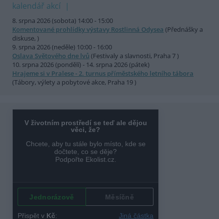
kalendář akcí
8. srpna 2026 (sobota) 14:00 - 15:00
Komentované prohlídky výstavy Rostlinná Odysea
(Přednášky a
diskuse, )
9. srpna 2026 (neděle) 10:00 - 16:00
Oslava Světového dne lvů
(Festivaly a slavnosti, Praha 7 )
10. srpna 2026 (pondělí) - 14. srpna 2026 (pátek)
Hrajeme si v Pralese - 2. turnus příměstského letního tábora
(Tábory, výlety a pobytové akce, Praha 19 )