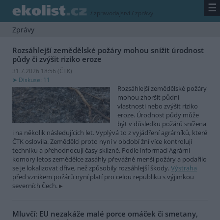
☰
/
zpravodajství
/
zprávy
Zprávy
Rozsáhlejší zemědělské požáry mohou snížit úrodnost
půdy či zvýšit riziko eroze
31.7.2026 18:56 (
ČTK
)
Diskuse: 11
Rozsáhlejší zemědělské požáry
mohou zhoršit půdní
vlastnosti nebo zvýšit riziko
eroze. Úrodnost půdy může
být v důsledku požárů snížena
i na několik následujících let. Vyplývá to z vyjádření agrárníků, které
ČTK oslovila. Zemědělci proto nyní v období žní více kontrolují
techniku a přehodnocují časy sklizně. Podle informací Agrární
komory letos zemědělce zasáhly převážně menší požáry a podařilo
se je lokalizovat dříve, než způsobily rozsáhlejší škody.
Výstraha
před vznikem požárů nyní platí pro celou republiku s výjimkou
severních Čech.
Mluvčí: EU nezakáže malé porce omáček či smetany,