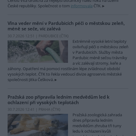
Cenou Víta Grulicha za nejlepší botanický nález roku na území
České republiky. Společnost o tom
informovala
ČTK.
Vlna veder mění v Pardubicích péči o městskou zeleň,
méně se seče, víc zalévá
30.7.2026 12:51 | PARDUBICE (
ČTK
)
Extrémně vysoké letní teploty
ovlivňují péči o městskou zeleň
v Pardubicích. Služby města
Pardubic méně sečou trávníky
a víc zalévají stromy, keře a
záhony. Opatření má pomoci rostlinám lépe zvládnout období
vysokých teplot. ČTK to řekla vedoucí divize agroservis městské
společnosti Jitka Češková.
Pražská zoo připravila ledním medvědům led k
ochlazení při vysokých teplotách
30.7.2026 12:41 | PRAHA (
ČTK
)
Pražská zoologická zahrada
dnes připravila ledním
medvědům zhruba tři tuny
ledu k ochlazení kvůli