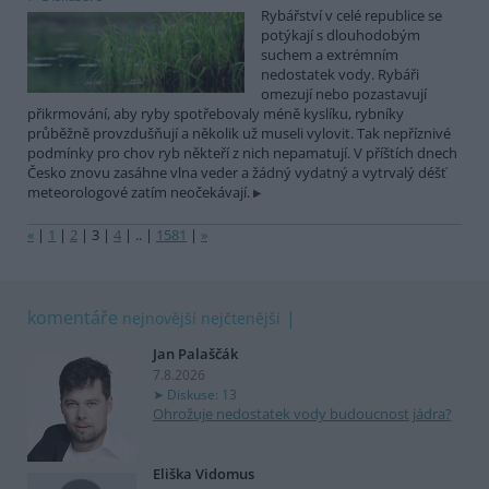
Rybářství v celé republice se
potýkají s dlouhodobým
suchem a extrémním
nedostatek vody. Rybáři
omezují nebo pozastavují
přikrmování, aby ryby spotřebovaly méně kyslíku, rybníky
průběžně provzdušňují a několik už museli vylovit. Tak nepříznivé
podmínky pro chov ryb někteří z nich nepamatují. V příštích dnech
Česko znovu zasáhne vlna veder a žádný vydatný a vytrvalý déšť
meteorologové zatím neočekávají.
«
|
1
|
2
|
3
|
4
|
..
|
1581
|
»
komentáře
nejnovější
nejčtenější
Jan Palaščák
7.8.2026
Diskuse: 13
Ohrožuje nedostatek vody budoucnost jádra?
Eliška Vidomus