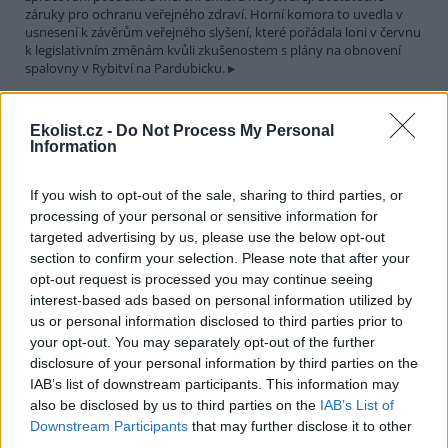
záruky pro ochranu veřejného zdraví. Horní komora to uvedla v
usnesení k závěrům veřejného slyšení, které pořádala loni v červnu
k legislativním změnám kvůli zkušenostem s plány na obnovení
spalovny v Rybitví na Pardubicku.
V národním parku v Keni uhynulo až 15 slonů, úřady
Ekolist.cz -
Do Not Process My Personal
zkoumají příčinu
Information
29.7.2026 19:07 (
ČTK
)
Úřady v Keni vyšetřují úmrtí až
If you wish to opt-out of the sale, sharing to third parties, or
15 slonů, k němuž došlo v
processing of your personal or sensitive information for
uplynulém měsíci v národním
targeted advertising by us, please use the below opt-out
parku Amboseli. V minulosti se
v této východoafrické zemi
section to confirm your selection. Please note that after your
opakovaně objevily případy otrav slonů, které souvisely s
opt-out request is processed you may continue seeing
pytláctvím, uvedla agentura AP.
interest-based ads based on personal information utilized by
us or personal information disclosed to third parties prior to
your opt-out. You may separately opt-out of the further
Soud v Plzni dal pokutu a zákaz funkcí za legalizaci
disclosure of your personal information by third parties on the
cesty u Klínovce
IAB’s list of downstream participants. This information may
29.7.2026 15:51 (
ČTK
)
also be disclosed by us to third parties on the
IAB’s List of
Pokutu 73 000 korun a zákaz
výkonu funkcí spojených s
Downstream Participants
that may further disclose it to other
řídící, organizační a
third parties.