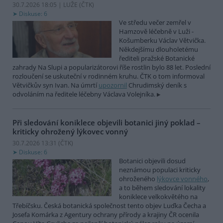
30.7.2026 18:05 | LUŽE (
ČTK
)
Diskuse: 6
Ve středu večer zemřel v
Hamzově léčebně v Luži -
Košumberku Václav Větvička.
Někdejšímu dlouholetému
řediteli pražské Botanické
zahrady Na Slupi a popularizátorovi říše rostlin bylo 88 let. Poslední
rozloučení se uskuteční v rodinném kruhu. ČTK o tom informoval
Větvičkův syn Ivan. Na úmrtí
upozornil
Chrudimský deník s
odvoláním na ředitele léčebny Václava Volejníka.
Při sledování koniklece objevili botanici jiný poklad –
kriticky ohrožený lýkovec vonný
30.7.2026 13:31 (
ČTK
)
Diskuse: 6
Botanici objevili dosud
neznámou populaci kriticky
ohroženého
lýkovce vonného
,
a to během sledování lokality
koniklece velkokvětého na
Třebíčsku. Česká botanická společnost tento objev Luďka Čecha a
Josefa Komárka z Agentury ochrany přírody a krajiny ČR ocenila