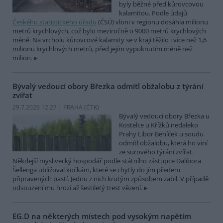
byly běžné před kůrovcovou
kalamitou. Podle údajů
Českého statistického úřadu
(ČSÚ) vloni v regionu dosáhla milionu
metrů krychlových, což bylo meziročně o 9000 metrů krychlových
méně. Na vrcholu kůrovcové kalamity se v kraji těžilo i více než 1,6
milionu krychlových metrů, před jejím vypuknutím méně než
milion.
Bývalý vedoucí obory Březka odmítl obžalobu z týrání
zvířat
29.7.2026 12:27 | PRAHA (
ČTK
)
Bývalý vedoucí obory Březka u
Kostelce u Křížků nedaleko
Prahy Libor Beníček u soudu
odmítl obžalobu, která ho viní
ze surového týrání zvířat.
Někdejší myslivecký hospodář podle státního zástupce Dalibora
Šellenga ubližoval kočkám, které se chytly do jím předem
připravených pastí. Jednu z nich krutým způsobem zabil. V případě
odsouzení mu hrozí až šestiletý trest vězení.
EG.D na některých místech pod vysokým napětím