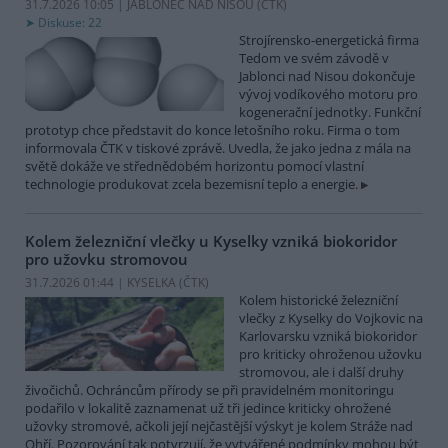
31.7.2026 10:05 | JABLONEC NAD NISOU (
ČTK
)
Diskuse: 22
Strojírensko-energetická firma
Tedom ve svém závodě v
Jablonci nad Nisou dokončuje
vývoj vodíkového motoru pro
kogenerační jednotky. Funkční
prototyp chce představit do konce letošního roku. Firma o tom
informovala ČTK v tiskové zprávě. Uvedla, že jako jedna z mála na
světě dokáže ve střednědobém horizontu pomocí vlastní
technologie produkovat zcela bezemisní teplo a energie.
Kolem železniční vlečky u Kyselky vzniká biokoridor
pro užovku stromovou
31.7.2026 01:44 | KYSELKA (
ČTK
)
Kolem historické železniční
vlečky z Kyselky do Vojkovic na
Karlovarsku vzniká biokoridor
pro kriticky ohroženou užovku
stromovou, ale i další druhy
živočichů. Ochráncům přírody se při pravidelném monitoringu
podařilo v lokalitě zaznamenat už tři jedince kriticky ohrožené
užovky stromové, ačkoli její nejčastější výskyt je kolem Stráže nad
Ohří. Pozorování tak potvrzují, že vytvářené podmínky mohou být