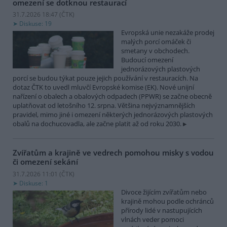
omezení se dotknou restaurací
31.7.2026 18:47 (
ČTK
)
Diskuse: 19
Evropská unie nezakáže prodej
malých porcí omáček či
smetany v obchodech.
Budoucí omezení
jednorázových plastových
porcí se budou týkat pouze jejich používání v restauracích. Na
dotaz ČTK to uvedl mluvčí Evropské komise (EK). Nové unijní
nařízení o obalech a obalových odpadech (PPWR) se začne obecně
uplatňovat od letošního 12. srpna. Většina nejvýznamnějších
pravidel, mimo jiné i omezení některých jednorázových plastových
obalů na dochucovadla, ale začne platit až od roku 2030.
Zvířatům a krajině ve vedrech pomohou misky s vodou
či omezení sekání
31.7.2026 11:01 (
ČTK
)
Diskuse: 1
Divoce žijícím zvířatům nebo
krajině mohou podle ochránců
přírody lidé v nastupujících
vlnách veder pomoci