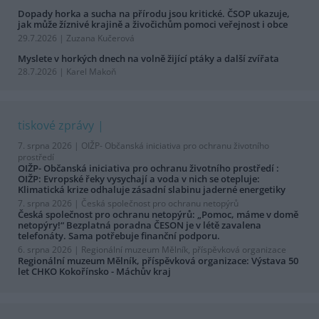
Dopady horka a sucha na přírodu jsou kritické. ČSOP ukazuje,
jak může žíznivé krajině a živočichům pomoci veřejnost i obce
29.7.2026 | Zuzana Kučerová
Myslete v horkých dnech na volně žijící ptáky a další zvířata
28.7.2026 | Karel Makoň
tiskové zprávy
7. srpna 2026 |
OIŽP- Občanská iniciativa pro ochranu životního
prostředí
OIŽP- Občanská iniciativa pro ochranu životního prostředí :
OIŽP: Evropské řeky vysychají a voda v nich se otepluje:
Klimatická krize odhaluje zásadní slabinu jaderné energetiky
7. srpna 2026 |
Česká společnost pro ochranu netopýrů
Česká společnost pro ochranu netopýrů: „Pomoc, máme v domě
netopýry!“ Bezplatná poradna ČESON je v létě zavalena
telefonáty. Sama potřebuje finanční podporu.
6. srpna 2026 |
Regionální muzeum Mělník, příspěvková organizace
Regionální muzeum Mělník, příspěvková organizace: Výstava 50
let CHKO Kokořínsko - Máchův kraj