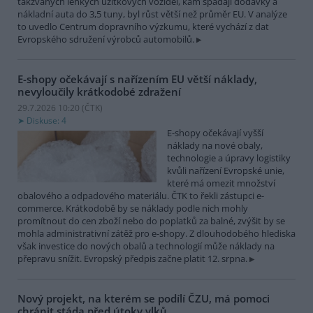
takzvaných lehkých užitkových vozidel, kam spadají dodávky a
nákladní auta do 3,5 tuny, byl růst větší než průměr EU. V analýze
to uvedlo Centrum dopravního výzkumu, které vychází z dat
Evropského sdružení výrobců automobilů.
E-shopy očekávají s nařízením EU větší náklady,
nevyloučily krátkodobé zdražení
29.7.2026 10:20 (
ČTK
)
Diskuse: 4
E-shopy očekávají vyšší
náklady na nové obaly,
technologie a úpravy logistiky
kvůli nařízení Evropské unie,
které má omezit množství
obalového a odpadového materiálu. ČTK to řekli zástupci e-
commerce. Krátkodobě by se náklady podle nich mohly
promítnout do cen zboží nebo do poplatků za balné, zvýšit by se
mohla administrativní zátěž pro e-shopy. Z dlouhodobého hlediska
však investice do nových obalů a technologií může náklady na
přepravu snížit. Evropský předpis začne platit 12. srpna.
Nový projekt, na kterém se podílí ČZU, má pomoci
chránit stáda před útoky vlků