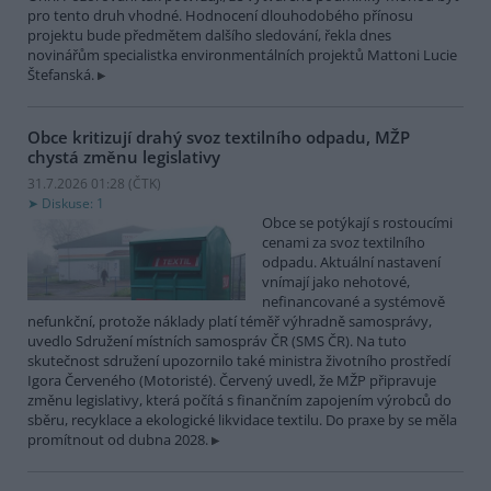
pro tento druh vhodné. Hodnocení dlouhodobého přínosu
projektu bude předmětem dalšího sledování, řekla dnes
novinářům specialistka environmentálních projektů Mattoni Lucie
Štefanská.
Obce kritizují drahý svoz textilního odpadu, MŽP
chystá změnu legislativy
31.7.2026 01:28 (
ČTK
)
Diskuse: 1
Obce se potýkají s rostoucími
cenami za svoz textilního
odpadu. Aktuální nastavení
vnímají jako nehotové,
nefinancované a systémově
nefunkční, protože náklady platí téměř výhradně samosprávy,
uvedlo Sdružení místních samospráv ČR (SMS ČR). Na tuto
skutečnost sdružení upozornilo také ministra životního prostředí
Igora Červeného (Motoristé). Červený uvedl, že MŽP připravuje
změnu legislativy, která počítá s finančním zapojením výrobců do
sběru, recyklace a ekologické likvidace textilu. Do praxe by se měla
promítnout od dubna 2028.