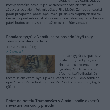
tropickým teplotám. Ledové
kostky zvířatům neslouží jen ke snížení teploty, ale také jako
zábava a rozptýlení, řekl mluvčí zoo Filip Mašek. Zahrada chce akci
podle předpovědi počasí opakovat i při dalších tropických dnech.
Česko má před sebou několik velmi horkých dnů. Zejména dnes a v
pátek budou teploty stoupat až ke 40 stupňům Celsia.
Populace tygrů v Nepálu se za poslední čtyři roky
zvýšila zhruba o pětinu
30.7.2026 10:46 (
ČTK
)
Diskuse: 7
Populace tygrů v Nepálu se za
poslední čtyři roky zvýšila
zhruba o 20 procent. Podle
agentury AFP to uvedli tamní
úředníci, kteří odhadují, že
těchto šelem v zemi nyní žije 429. Stát si podle AFP díky tomu dál
upevňuje pověst jednoho z nejúspěšnějších, co se ochrany tygrů
týče.
Práce na hotelu Trumpových v Albánii podle expertů
nevratně poškodily přírodu