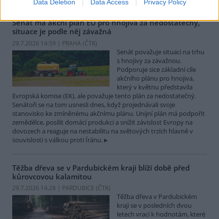
Data Deletion
Data Access
Privacy Policy
Senát má akční plán EU pro hnojiva za nedostatečný,
situace je podle něj závažná
29.7.2026 14:59 | PRAHA (
ČTK
)
Senát považuje situaci na trhu
s hnojivy za závažnou.
Podporuje sice základní cíle
akčního plánu pro hnojiva,
který v květnu představila
Evropská komise (EK), ale považuje tento plán za nedostatečný.
Senátoři se na tom usnesli dnes, když projednávali svoje
stanovisko ke zmíněnému akčnímu plánu. Unijní plán má podpořit
zemědělce, posílit domácí produkci a snížit závislost Evropy na
dovozech a reaguje na nestabilitu na světových trzích hlavně v
souvislosti s válkou proti Íránu.
Těžba dřeva se v Pardubickém kraji blíží době před
kůrovcovou kalamitou
29.7.2026 14:28 | PARDUBICE (
ČTK
)
Těžba dřeva v Pardubickém
kraji se v posledních dvou
letech vrací k hodnotám, které