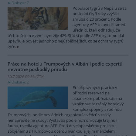
Diskuse: 7
Populace tygrů v Nepálu se za
poslední čtyři roky zvýšila
zhruba o 20 procent. Podle
agentury AFP to uvedli tamní
úředníci, kteří odhadují, že
těchto šelem v zemi nyní žije 429. Stát si podle AFP díky tomu dál
upevňuje pověst jednoho z nejúspěšnějších, co se ochrany tygrů
týče.
Práce na hotelu Trumpových v Albánii podle expertů
nevratně poškodily přírodu
30.7.2026 09:56 (
ČTK
)
Diskuse: 2
Při přípravných pracích v
přírodní rezervaci na
albánském pobřeží, kde má
vzniknout rozsáhlý hotelový
komplex spojený s rodinou
Trumpových, podle nevládních organizací a vědců vznikly
nenapravitelné škody. Výstavba podle nich ohrožuje krajinu i
faunu, uvedla agentura AFP. Proti developerskému projektu
spojenému s Trumpovou dcerou Ivankou a jejím manželem