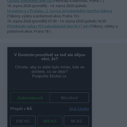
Oslava Světového dne lvů
(Festivaly a slavnosti, Praha 7 )
10. srpna 2026 (pondělí) - 14. srpna 2026 (pátek)
Hrajeme si v Pralese - 2. turnus příměstského letního tábora
(Tábory, výlety a pobytové akce, Praha 19 )
10. srpna 2026 (pondělí) 07:30 - 14. srpna 2026 (pátek) 16:30
Příměstský tábor Přírodovědecké léto (8-11 let)
(Tábory, výlety a
pobytové akce, Praha 18 )