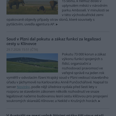
15 slonů, k němuž došlo v
uplynulém měsíci v národním
parku Amboseli. V minulosti se
v této východoafrické zemi
opakovaně objevily případy otrav slonů, které souvisely s
pytláctvím, uvedla agentura AP.
Soud v Plzni dal pokutu a zákaz funkcí za legalizaci
cesty u Klínovce
29.7.2026 15:51 (
ČTK
)
Pokutu 73 000 korun a zákaz
výkonu funkcí spojených s
řídící, organizační a
rozhodovací pravomocí ve
veřejné správě na jeden rok
vyměřil v odvolacím řízení Krajský soud v Plzni vedoucí stavebního
úřadu v Jáchymově na Karlovarsku Anně Punčochářové. Napsal to
server
Novinky
, podle nějž úřednice vydala před šesti lety v
rozporu se stavebním zákonem několik rozhodnutí ve snaze
legalizovat načerno budovanou lesní cestu klíčovou pro propojení
soukromých skiareálů Klínovec a Neklid v Krušných horách.
V Austrálii se mezi volně žijícími ptáky šíří virus ptačí