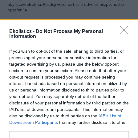
aby si zavřeli okna. Později večer už hasiči odvolali bezpečnostní
opatření.
Města Hranice a Rögnitzlosau spojí projekt Společně za
Ekolist.cz -
Do Not Process My Personal
vodu a klima. Pomůže mimo jiné i perlorodce říční
Information
30.7.2026 21:39 | HRANICE (
ČTK
)
Město Hranice na Chebsku
spolu s německým městem
If you wish to opt-out of the sale, sharing to third parties, or
Rögnitzlosau připravilo projekt
processing of your personal or sensitive information for
Společně za vodu a klima. Je
targeted advertising by us, please use the below opt-out
zaměřený na opatření k
section to confirm your selection. Please note that after your
udržení vody v krajině i v intravilánu města, ale i na osvětu mezi
opt-out request is processed you may continue seeing
veřejností a školními dětmi. Součástí projektu bude i obnova a
interest-based ads based on personal information utilized by
odbahnění rybníka Trojmezí, pod kterým žijí přísně chráněné
perlorodky říční, řekl starosta Hranic Daniel Mašlár (nez.). Na
us or personal information disclosed to third parties prior to
prvním opatření se začne pracovat už letos na podzim a s
your opt-out. You may separately opt-out of the further
dokončením se počítá do konce roku 2027.
disclosure of your personal information by third parties on the
IAB’s list of downstream participants. This information may
also be disclosed by us to third parties on the
IAB’s List of
Letošní sucho už výrazně snížilo průtoky a hladiny
Downstream Participants
that may further disclose it to other
nádrží v povodí Moravy a Dyje
third parties.
30.7.2026 20:27 (
ČTK
)
Letošní sucho se výrazně