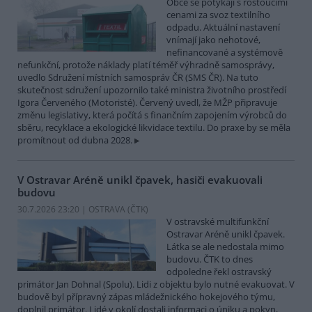
Obce se potýkají s rostoucími
cenami za svoz textilního
odpadu. Aktuální nastavení
vnímají jako nehotové,
nefinancované a systémově
nefunkční, protože náklady platí téměř výhradně samosprávy,
uvedlo Sdružení místních samospráv ČR (SMS ČR). Na tuto
skutečnost sdružení upozornilo také ministra životního prostředí
Igora Červeného (Motoristé). Červený uvedl, že MŽP připravuje
změnu legislativy, která počítá s finančním zapojením výrobců do
sběru, recyklace a ekologické likvidace textilu. Do praxe by se měla
promítnout od dubna 2028.
V Ostravar Aréně unikl čpavek, hasiči evakuovali
budovu
30.7.2026 23:20 | OSTRAVA (
ČTK
)
V ostravské multifunkční
Ostravar Aréně unikl čpavek.
Látka se ale nedostala mimo
budovu. ČTK to dnes
odpoledne řekl ostravský
primátor Jan Dohnal (Spolu). Lidi z objektu bylo nutné evakuovat. V
budově byl přípravný zápas mládežnického hokejového týmu,
doplnil primátor. Lidé v okolí dostali informaci o úniku a pokyn,