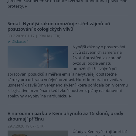
Jaredem Kushnerem se od konce května v Tiraně konají pravidelné
protesty.
Senát: Nynější zákon umožňuje střet zájmů při
posuzování ekologických vlivů
30.7.2026 01:17 | PRAHA (
ČTK
)
Diskuse: 1
Nynější zákony o posuzování
vlivů stavebních záměrů na
životní prostředí a ochraně
ovzduší podle Senátu
umožňují střet zájmů při
zpracování posudků a měření emisí a nevytvářejí dostatečné
záruky pro ochranu veřejného zdraví. Horní komora to uvedla v
usnesení k závěrům veřejného slyšení, které pořádala loni v červnu
k legislativním změnám kvůli zkušenostem s plány na obnovení
spalovny v Rybitví na Pardubicku.
V národním parku v Keni uhynulo až 15 slonů, úřady
zkoumají příčinu
29.7.2026 19:07 (
ČTK
)
Úřady v Keni vyšetřují úmrtí až