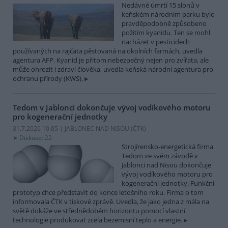
Nedávné úmrtí 15 slonů v
keňském národním parku bylo
pravděpodobně způsobeno
požitím kyanidu. Ten se mohl
nacházet v pesticidech
používaných na rajčata pěstovaná na okolních farmách, uvedla
agentura AFP. Kyanid je přitom nebezpečný nejen pro zvířata, ale
může ohrozit i zdraví člověka, uvedla keňská národní agentura pro
ochranu přírody (KWS).
Tedom v Jablonci dokončuje vývoj vodíkového motoru
pro kogenerační jednotky
31.7.2026 10:05 | JABLONEC NAD NISOU (
ČTK
)
Diskuse: 22
Strojírensko-energetická firma
Tedom ve svém závodě v
Jablonci nad Nisou dokončuje
vývoj vodíkového motoru pro
kogenerační jednotky. Funkční
prototyp chce představit do konce letošního roku. Firma o tom
informovala ČTK v tiskové zprávě. Uvedla, že jako jedna z mála na
světě dokáže ve střednědobém horizontu pomocí vlastní
technologie produkovat zcela bezemisní teplo a energie.