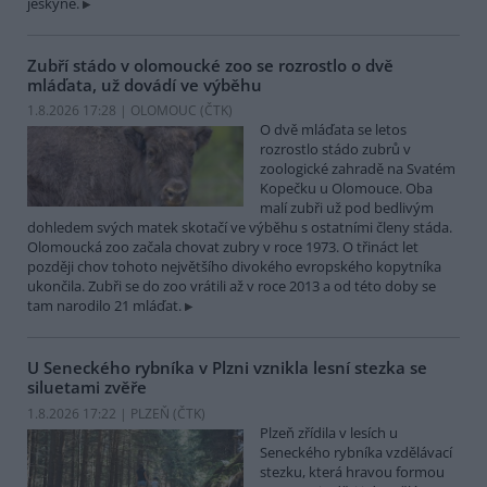
jeskyně.
Zubří stádo v olomoucké zoo se rozrostlo o dvě
mláďata, už dovádí ve výběhu
1.8.2026 17:28 | OLOMOUC (
ČTK
)
O dvě mláďata se letos
rozrostlo stádo zubrů v
zoologické zahradě na Svatém
Kopečku u Olomouce. Oba
malí zubři už pod bedlivým
dohledem svých matek skotačí ve výběhu s ostatními členy stáda.
Olomoucká zoo začala chovat zubry v roce 1973. O třináct let
později chov tohoto největšího divokého evropského kopytníka
ukončila. Zubři se do zoo vrátili až v roce 2013 a od této doby se
tam narodilo 21 mláďat.
U Seneckého rybníka v Plzni vznikla lesní stezka se
siluetami zvěře
1.8.2026 17:22 | PLZEŇ (
ČTK
)
Plzeň zřídila v lesích u
Seneckého rybníka vzdělávací
stezku, která hravou formou