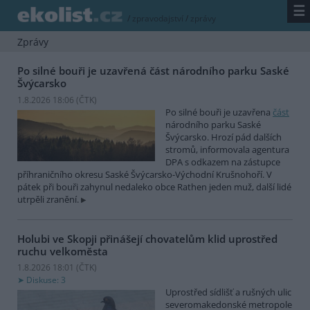
☰
/
zpravodajství
/
zprávy
Zprávy
Po silné bouři je uzavřená část národního parku Saské
Švýcarsko
1.8.2026 18:06 (
ČTK
)
Po silné bouři je uzavřena
část
národního parku Saské
Švýcarsko. Hrozí pád dalších
stromů, informovala agentura
DPA s odkazem na zástupce
příhraničního okresu Saské Švýcarsko-Východní Krušnohoří. V
pátek při bouři zahynul nedaleko obce Rathen jeden muž, další lidé
utrpěli zranění.
Holubi ve Skopji přinášejí chovatelům klid uprostřed
ruchu velkoměsta
1.8.2026 18:01 (
ČTK
)
Diskuse: 3
Uprostřed sídlišť a rušných ulic
severomakedonské metropole