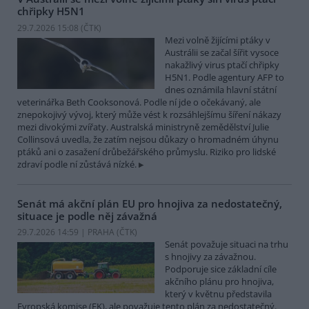
chřipky H5N1
29.7.2026 15:08 (
ČTK
)
Mezi volně žijícími ptáky v
Austrálii se začal šířit vysoce
nakažlivý virus ptačí chřipky
H5N1. Podle agentury AFP to
dnes oznámila hlavní státní
veterinářka Beth Cooksonová. Podle ní jde o očekávaný, ale
znepokojivý vývoj, který může vést k rozsáhlejšímu šíření nákazy
mezi divokými zvířaty. Australská ministryně zemědělství Julie
Collinsová uvedla, že zatím nejsou důkazy o hromadném úhynu
ptáků ani o zasažení drůbežářského průmyslu. Riziko pro lidské
zdraví podle ní zůstává nízké.
Senát má akční plán EU pro hnojiva za nedostatečný,
situace je podle něj závažná
29.7.2026 14:59 | PRAHA (
ČTK
)
Senát považuje situaci na trhu
s hnojivy za závažnou.
Podporuje sice základní cíle
akčního plánu pro hnojiva,
který v květnu představila
Evropská komise (EK), ale považuje tento plán za nedostatečný.