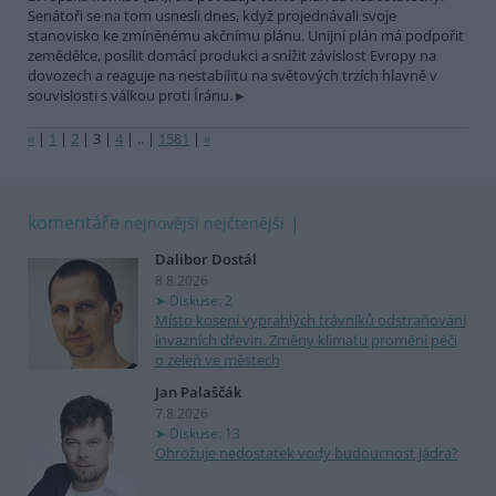
Senátoři se na tom usnesli dnes, když projednávali svoje
stanovisko ke zmíněnému akčnímu plánu. Unijní plán má podpořit
zemědělce, posílit domácí produkci a snížit závislost Evropy na
dovozech a reaguje na nestabilitu na světových trzích hlavně v
souvislosti s válkou proti Íránu.
«
|
1
|
2
|
3
|
4
|
..
|
1581
|
»
komentáře
nejnovější
nejčtenější
Dalibor Dostál
8.8.2026
Diskuse: 2
Místo kosení vyprahlých trávníků odstraňování
invazních dřevin. Změny klimatu promění péči
o zeleň ve městech
Jan Palaščák
7.8.2026
Diskuse: 13
Ohrožuje nedostatek vody budoucnost jádra?