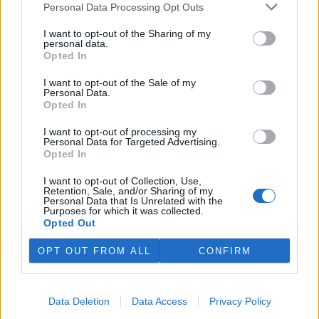
Personal Data Processing Opt Outs
podepisuje na množství
povrchové vody v povodí
I want to opt-out of the Sharing of my
Moravy a povodí Dyje. Důležité
personal data.
vodárenské nádrže jsou na
Opted In
tom podobně či hůř než ve velmi suchém roce 2018. V
povrchových tocích je 13 až 58 procent obvyklého množství vody,
I want to opt-out of the Sale of my
vyplývá z deseti hodnocených vodoměrných profilů. Bouřky
Personal Data.
pomáhají situaci jen lokálně a krátkodobě, zásadní plošné zlepšení
Opted In
lze čekat, až přijdou trvalejší a plošné srážky, uvedla v tiskové
zprávě mluvčí Povodí Moravy Jana Kučerová.
I want to opt-out of processing my
Personal Data for Targeted Advertising.
Opted In
Zemřel botanik Václav Větvička
I want to opt-out of Collection, Use,
30.7.2026 18:05 | LUŽE (
ČTK
)
Retention, Sale, and/or Sharing of my
Diskuse: 6
Personal Data that Is Unrelated with the
Ve středu večer zemřel v
Purposes for which it was collected.
Hamzově léčebně v Luži -
Opted Out
Košumberku Václav Větvička.
Někdejšímu dlouholetému
OPT OUT FROM ALL
CONFIRM
řediteli pražské Botanické
zahrady Na Slupi a popularizátorovi říše rostlin bylo 88 let. Poslední
rozloučení se uskuteční v rodinném kruhu. ČTK o tom informoval
Větvičkův syn Ivan. Na úmrtí
upozornil
Chrudimský deník s
Data Deletion
Data Access
Privacy Policy
odvoláním na ředitele léčebny Václava Volejníka.