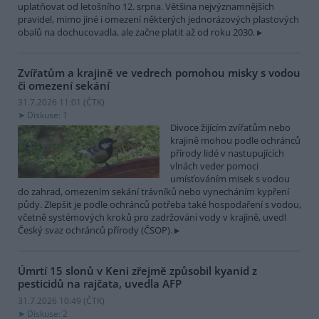
uplatňovat od letošního 12. srpna. Většina nejvýznamnějších
pravidel, mimo jiné i omezení některých jednorázových plastových
obalů na dochucovadla, ale začne platit až od roku 2030.
Zvířatům a krajině ve vedrech pomohou misky s vodou
či omezení sekání
31.7.2026 11:01 (
ČTK
)
Diskuse: 1
Divoce žijícím zvířatům nebo
krajině mohou podle ochránců
přírody lidé v nastupujících
vlnách veder pomoci
umísťováním misek s vodou
do zahrad, omezením sekání trávníků nebo vynecháním kypření
půdy. Zlepšit je podle ochránců potřeba také hospodaření s vodou,
včetně systémových kroků pro zadržování vody v krajině, uvedl
Český svaz ochránců přírody (ČSOP).
Úmrtí 15 slonů v Keni zřejmě způsobil kyanid z
pesticidů na rajčata, uvedla AFP
31.7.2026 10:49 (
ČTK
)
Diskuse: 2