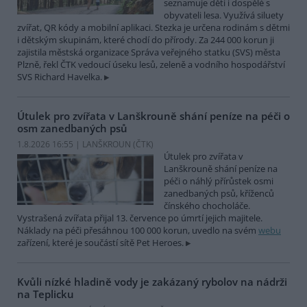
seznamuje děti i dospělé s
obyvateli lesa. Využívá siluety
zvířat, QR kódy a mobilní aplikaci. Stezka je určena rodinám s dětmi
i dětským skupinám, které chodí do přírody. Za 244 000 korun ji
zajistila městská organizace Správa veřejného statku (SVS) města
Plzně, řekl ČTK vedoucí úseku lesů, zeleně a vodního hospodářství
SVS Richard Havelka.
Útulek pro zvířata v Lanškrouně shání peníze na péči o
osm zanedbaných psů
1.8.2026 16:55 | LANŠKROUN (
ČTK
)
Útulek pro zvířata v
Lanškrouně shání peníze na
péči o náhlý přírůstek osmi
zanedbaných psů, kříženců
čínského chocholáče.
Vystrašená zvířata přijal 13. července po úmrtí jejich majitele.
Náklady na péči přesáhnou 100 000 korun, uvedlo na svém
webu
zařízení, které je součástí sítě Pet Heroes.
Kvůli nízké hladině vody je zakázaný rybolov na nádrži
na Teplicku