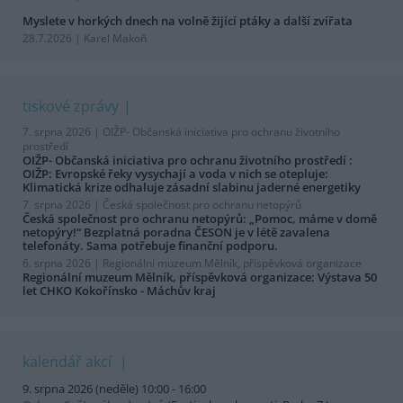
Myslete v horkých dnech na volně žijící ptáky a další zvířata
28.7.2026 | Karel Makoň
tiskové zprávy
7. srpna 2026 |
OIŽP- Občanská iniciativa pro ochranu životního
prostředí
OIŽP- Občanská iniciativa pro ochranu životního prostředí :
OIŽP: Evropské řeky vysychají a voda v nich se otepluje:
Klimatická krize odhaluje zásadní slabinu jaderné energetiky
7. srpna 2026 |
Česká společnost pro ochranu netopýrů
Česká společnost pro ochranu netopýrů: „Pomoc, máme v domě
netopýry!“ Bezplatná poradna ČESON je v létě zavalena
telefonáty. Sama potřebuje finanční podporu.
6. srpna 2026 |
Regionální muzeum Mělník, příspěvková organizace
Regionální muzeum Mělník, příspěvková organizace: Výstava 50
let CHKO Kokořínsko - Máchův kraj
kalendář akcí
9. srpna 2026 (neděle) 10:00 - 16:00