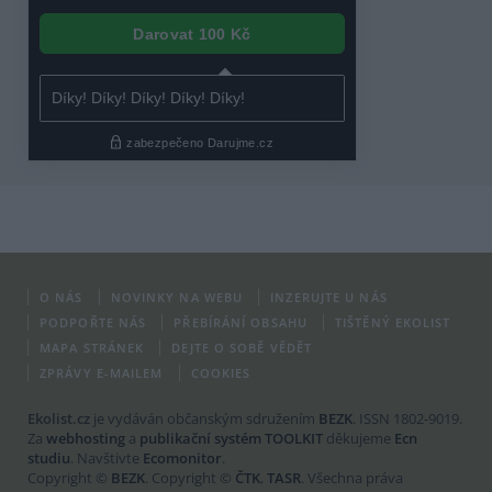
O NÁS
NOVINKY NA WEBU
INZERUJTE U NÁS
PODPOŘTE NÁS
PŘEBÍRÁNÍ OBSAHU
TIŠTĚNÝ EKOLIST
MAPA STRÁNEK
DEJTE O SOBĚ VĚDĚT
ZPRÁVY E-MAILEM
COOKIES
Ekolist.cz
je vydáván občanským sdružením
BEZK
. ISSN 1802-9019.
Za
webhosting
a
publikační systém TOOLKIT
děkujeme
Ecn
studiu
. Navštivte
Ecomonitor
.
Copyright ©
BEZK
. Copyright ©
ČTK
,
TASR
. Všechna práva