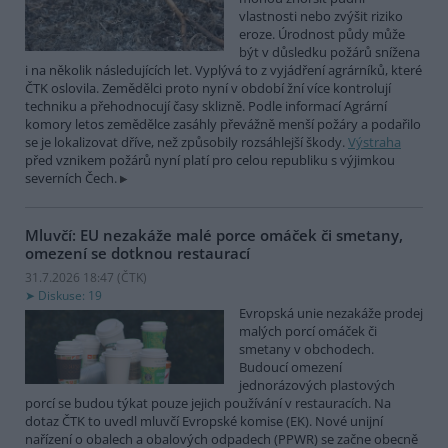
vlastnosti nebo zvýšit riziko
eroze. Úrodnost půdy může
být v důsledku požárů snížena
i na několik následujících let. Vyplývá to z vyjádření agrárníků, které
ČTK oslovila. Zemědělci proto nyní v období žní více kontrolují
techniku a přehodnocují časy sklizně. Podle informací Agrární
komory letos zemědělce zasáhly převážně menší požáry a podařilo
se je lokalizovat dříve, než způsobily rozsáhlejší škody.
Výstraha
před vznikem požárů nyní platí pro celou republiku s výjimkou
severních Čech.
Mluvčí: EU nezakáže malé porce omáček či smetany,
omezení se dotknou restaurací
31.7.2026 18:47 (
ČTK
)
Diskuse: 19
Evropská unie nezakáže prodej
malých porcí omáček či
smetany v obchodech.
Budoucí omezení
jednorázových plastových
porcí se budou týkat pouze jejich používání v restauracích. Na
dotaz ČTK to uvedl mluvčí Evropské komise (EK). Nové unijní
nařízení o obalech a obalových odpadech (PPWR) se začne obecně