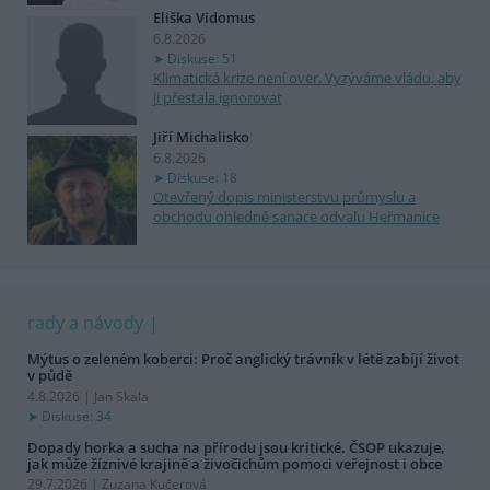
Eliška Vidomus
6.8.2026
Diskuse: 51
Klimatická krize není over. Vyzýváme vládu, aby
ji přestala ignorovat
Jiří Michalisko
6.8.2026
Diskuse: 18
Otevřený dopis ministerstvu průmyslu a
obchodu ohledně sanace odvalu Heřmanice
rady a návody
Mýtus o zeleném koberci: Proč anglický trávník v létě zabíjí život
v půdě
4.8.2026 | Jan Skala
Diskuse: 34
Dopady horka a sucha na přírodu jsou kritické. ČSOP ukazuje,
jak může žíznivé krajině a živočichům pomoci veřejnost i obce
29.7.2026 | Zuzana Kučerová