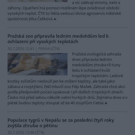
a víc zalévají stromy, keře a
záhony. Opatření má pomoci rostlinám lépe zvládnout období
vysokých teplot. ČTK to řekla vedoucí divize agroservis městské
společnosti Jitka Češková.
Pražská zoo připravila ledním medvědům led k
ochlazení při vysokých teplotách
30.7.2026 12:41 | PRAHA (
ČTK
)
Pražská zoologická zahrada
dnes připravila ledním
medvědům zhruba tři tuny
ledu k ochlazení kvůli
tropickým teplotám. Ledové
kostky zvířatům neslouží jen ke snížení teploty, ale také jako
zábava a rozptýlení, řekl mluvčí zoo Filip Mašek. Zahrada chce akci
podle předpovědi počasí opakovat i při dalších tropických dnech.
Česko má před sebou několik velmi horkých dnů. Zejména dnes a v
pátek budou teploty stoupat až ke 40 stupňům Celsia.
Populace tygrů v Nepálu se za poslední čtyři roky
zvýšila zhruba o pětinu
30.7.2026 10:46 (
ČTK
)