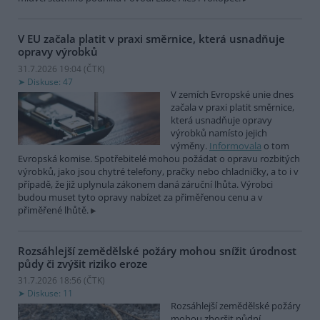
V EU začala platit v praxi směrnice, která usnadňuje
opravy výrobků
31.7.2026 19:04 (
ČTK
)
Diskuse: 47
V zemích Evropské unie dnes
začala v praxi platit směrnice,
která usnadňuje opravy
výrobků namísto jejich
výměny.
Informovala
o tom
Evropská komise. Spotřebitelé mohou požádat o opravu rozbitých
výrobků, jako jsou chytré telefony, pračky nebo chladničky, a to i v
případě, že již uplynula zákonem daná záruční lhůta. Výrobci
budou muset tyto opravy nabízet za přiměřenou cenu a v
přiměřené lhůtě.
Rozsáhlejší zemědělské požáry mohou snížit úrodnost
půdy či zvýšit riziko eroze
31.7.2026 18:56 (
ČTK
)
Diskuse: 11
Rozsáhlejší zemědělské požáry
mohou zhoršit půdní