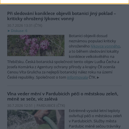
Při sledování koniklece objevili botanici jiný poklad –
kriticky ohrožený lýkovec vonný
30.7.2026 13:31 (
ČTK
)
Diskuse: 6
Botanici objevili dosud
neznámou populaci kriticky
ohroženého
lýkovce vonného
,
a to během sledování lokality
koniklece velkokvětého na
Třebíčsku. Česká botanická společnost tento objev Luďka Čecha a
Josefa Komárka z Agentury ochrany přírody a krajiny ČR ocenila
Cenou Víta Grulicha za nejlepší botanický nález roku na území
České republiky. Společnost o tom
informovala
ČTK.
Vlna veder mění v Pardubicích péči o městskou zeleň,
méně se seče, víc zalévá
30.7.2026 12:51 | PARDUBICE (
ČTK
)
Extrémně vysoké letní teploty
ovlivňují péči o městskou zeleň
v Pardubicích. Služby města
Pardubic méně sečou trávníky