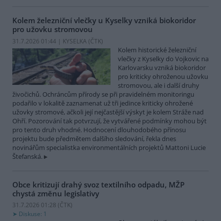
Kolem železniční vlečky u Kyselky vzniká biokoridor
pro užovku stromovou
31.7.2026 01:44 | KYSELKA (
ČTK
)
Kolem historické železniční
vlečky z Kyselky do Vojkovic na
Karlovarsku vzniká biokoridor
pro kriticky ohroženou užovku
stromovou, ale i další druhy
živočichů. Ochráncům přírody se při pravidelném monitoringu
podařilo v lokalitě zaznamenat už tři jedince kriticky ohrožené
užovky stromové, ačkoli její nejčastější výskyt je kolem Stráže nad
Ohří. Pozorování tak potvrzují, že vytvářené podmínky mohou být
pro tento druh vhodné. Hodnocení dlouhodobého přínosu
projektu bude předmětem dalšího sledování, řekla dnes
novinářům specialistka environmentálních projektů Mattoni Lucie
Štefanská.
Obce kritizují drahý svoz textilního odpadu, MŽP
chystá změnu legislativy
31.7.2026 01:28 (
ČTK
)
Diskuse: 1