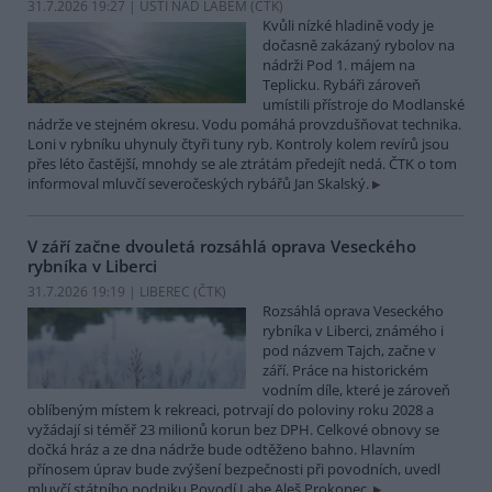
31.7.2026 19:27 | ÚSTÍ NAD LABEM (
ČTK
)
Kvůli nízké hladině vody je
dočasně zakázaný rybolov na
nádrži Pod 1. májem na
Teplicku. Rybáři zároveň
umístili přístroje do Modlanské
nádrže ve stejném okresu. Vodu pomáhá provzdušňovat technika.
Loni v rybníku uhynuly čtyři tuny ryb. Kontroly kolem revírů jsou
přes léto častější, mnohdy se ale ztrátám předejít nedá. ČTK o tom
informoval mluvčí severočeských rybářů Jan Skalský.
V září začne dvouletá rozsáhlá oprava Veseckého
rybníka v Liberci
31.7.2026 19:19 | LIBEREC (
ČTK
)
Rozsáhlá oprava Veseckého
rybníka v Liberci, známého i
pod názvem Tajch, začne v
září. Práce na historickém
vodním díle, které je zároveň
oblíbeným místem k rekreaci, potrvají do poloviny roku 2028 a
vyžádají si téměř 23 milionů korun bez DPH. Celkové obnovy se
dočká hráz a ze dna nádrže bude odtěženo bahno. Hlavním
přínosem úprav bude zvýšení bezpečnosti při povodních, uvedl
mluvčí státního podniku Povodí Labe Aleš Prokopec.