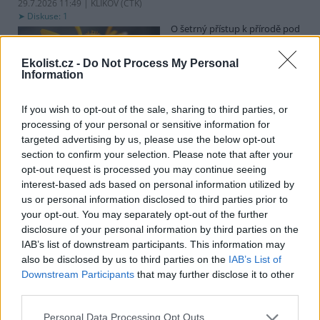
29.7.2026 11:49 | KLIKOV (
ČTK
)
Diskuse: 1
O šetrný přístup k přírodě pod
vedením vysokého napětí se
snaží distributor elektřiny
Ekolist.cz -
Do Not Process My Personal
EG.D. U Klikova na
Information
Jindřichohradecku, kde se
vyskytují vzácné rostliny a živočichové, například plošně nefrézují
pás pod vysokým napětím, ale jen odstraňují vyšší dřeviny.
If you wish to opt-out of the sale, sharing to third parties, or
Novinářům to dnes řekli zástupci společnosti. Chtějí pomoci tomu,
processing of your personal or sensitive information for
aby krajina kolem energetické infrastruktury byla druhově pestřejší
targeted advertising by us, please use the below opt-out
a odolnější.
section to confirm your selection. Please note that after your
opt-out request is processed you may continue seeing
Zájem o elektrická nákladní auta v Česku roste, ale
interest-based ads based on personal information utilized by
pomaleji než v EU
us or personal information disclosed to third parties prior to
your opt-out. You may separately opt-out of the further
29.7.2026 11:25 (
ČTK
)
Diskuse: 2
disclosure of your personal information by third parties on the
Zájem dopravců o nákladní
IAB’s list of downstream participants. This information may
auta a autobusy na elektrický
also be disclosed by us to third parties on the
IAB’s List of
pohon v Česku meziročně
Downstream Participants
that may further disclose it to other
roste, ale pomaleji, než je
third parties.
průměr Evropské unie. U
takzvaných lehkých užitkových vozidel, kam spadají dodávky a
nákladní auta do 3,5 tuny, byl růst větší než průměr EU. V analýze
Personal Data Processing Opt Outs