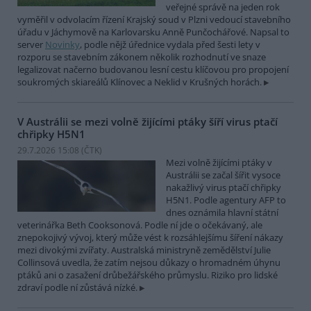
veřejné správě na jeden rok
vyměřil v odvolacím řízení Krajský soud v Plzni vedoucí stavebního
úřadu v Jáchymově na Karlovarsku Anně Punčochářové. Napsal to
server
Novinky
, podle nějž úřednice vydala před šesti lety v
rozporu se stavebním zákonem několik rozhodnutí ve snaze
legalizovat načerno budovanou lesní cestu klíčovou pro propojení
soukromých skiareálů Klínovec a Neklid v Krušných horách.
V Austrálii se mezi volně žijícími ptáky šíří virus ptačí
chřipky H5N1
29.7.2026 15:08 (
ČTK
)
Mezi volně žijícími ptáky v
Austrálii se začal šířit vysoce
nakažlivý virus ptačí chřipky
H5N1. Podle agentury AFP to
dnes oznámila hlavní státní
veterinářka Beth Cooksonová. Podle ní jde o očekávaný, ale
znepokojivý vývoj, který může vést k rozsáhlejšímu šíření nákazy
mezi divokými zvířaty. Australská ministryně zemědělství Julie
Collinsová uvedla, že zatím nejsou důkazy o hromadném úhynu
ptáků ani o zasažení drůbežářského průmyslu. Riziko pro lidské
zdraví podle ní zůstává nízké.