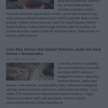
vyzývají návštěvníky Krkonoš,
aby ihned hlásili jakýkoli
zárodek možného požáru.
Varovali také před zapalováním svíček u pomníků či božích muk
nebo před používáním přenosných vařičů v přírodě. Riziko vzniku
požárů v příštích dnech poroste, řekl ČTK mluvčí Správy KRNAP
Radek Drahný. Podle meteorologů přichází další vlna veder, od
čtvrtka se budou teploty blížit 40 stupňům Celsia. Teplo bude i na
horách, pršet nemá.
Lvice Elsa, kterou stát zabavil Vémolovi, bude mít nový
domov v Nizozemsku
28.7.2026 14:03 (
ČTK
)
Lvice Elsa, kterou na začátku
června ministerstvo životního
prostředí (MŽP) zabavilo z
nelegálního chovu zápasníka
Karlose Vémoly, najde nový
domov v Nizozemsku. Z dočasného azylu v liberecké zoologické
zahrady šelma zamíří do centra pro velké kočkovité šelmy
Felida,
sdělilo ČTK ministerstvo. Nizozemská stanice se stará i o tygra
Tajmira a lva Mera, kteří také pocházejí z nevyhovujících
soukromých chovů v České republice.