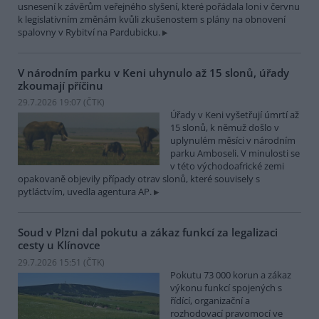
usnesení k závěrům veřejného slyšení, které pořádala loni v červnu
k legislativním změnám kvůli zkušenostem s plány na obnovení
spalovny v Rybitví na Pardubicku.
V národním parku v Keni uhynulo až 15 slonů, úřady
zkoumají příčinu
29.7.2026 19:07 (
ČTK
)
Úřady v Keni vyšetřují úmrtí až
15 slonů, k němuž došlo v
uplynulém měsíci v národním
parku Amboseli. V minulosti se
v této východoafrické zemi
opakovaně objevily případy otrav slonů, které souvisely s
pytláctvím, uvedla agentura AP.
Soud v Plzni dal pokutu a zákaz funkcí za legalizaci
cesty u Klínovce
29.7.2026 15:51 (
ČTK
)
Pokutu 73 000 korun a zákaz
výkonu funkcí spojených s
řídící, organizační a
rozhodovací pravomocí ve