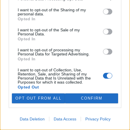
to uvedlo Centrum dopravního výzkumu, které vychází z dat
Evropského sdružení výrobců automobilů.
I want to opt-out of the Sharing of my
personal data.
Opted In
E-shopy očekávají s nařízením EU větší náklady,
I want to opt-out of the Sale of my
nevyloučily krátkodobé zdražení
Personal Data.
29.7.2026 10:20 (
ČTK
)
Opted In
Diskuse: 4
E-shopy očekávají vyšší
I want to opt-out of processing my
náklady na nové obaly,
Personal Data for Targeted Advertising.
technologie a úpravy logistiky
Opted In
kvůli nařízení Evropské unie,
které má omezit množství
I want to opt-out of Collection, Use,
Retention, Sale, and/or Sharing of my
obalového a odpadového materiálu. ČTK to řekli zástupci e-
Personal Data that Is Unrelated with the
commerce. Krátkodobě by se náklady podle nich mohly
Purposes for which it was collected.
promítnout do cen zboží nebo do poplatků za balné, zvýšit by se
Opted Out
mohla administrativní zátěž pro e-shopy. Z dlouhodobého hlediska
však investice do nových obalů a technologií může náklady na
OPT OUT FROM ALL
CONFIRM
přepravu snížit. Evropský předpis začne platit 12. srpna.
Nový projekt, na kterém se podílí ČZU, má pomoci
Data Deletion
Data Access
Privacy Policy
chránit stáda před útoky vlků
29.7.2026 01:32 (
ČTK
)