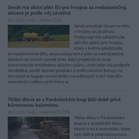
Senát má akční plán EU pro hnojiva za nedostatečný,
situace je podle něj závažná
29.7.2026 14:59 | PRAHA (
ČTK
)
Senát považuje situaci na trhu
s hnojivy za závažnou.
Podporuje sice základní cíle
akčního plánu pro hnojiva,
který v květnu představila
Evropská komise (EK), ale považuje tento plán za nedostatečný.
Senátoři se na tom usnesli dnes, když projednávali svoje
stanovisko ke zmíněnému akčnímu plánu. Unijní plán má podpořit
zemědělce, posílit domácí produkci a snížit závislost Evropy na
dovozech a reaguje na nestabilitu na světových trzích hlavně v
souvislosti s válkou proti Íránu.
Těžba dřeva se v Pardubickém kraji blíží době před
kůrovcovou kalamitou
29.7.2026 14:28 | PARDUBICE (
ČTK
)
Těžba dřeva v Pardubickém
kraji se v posledních dvou
letech vrací k hodnotám, které
byly běžné před kůrovcovou