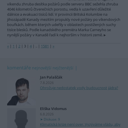
víkendu zhruba desítka požárů podle serveru BBC sežehla zhruba
4046 kilometrů čtverečních porostu, vedla k uzavření důležité
dálnice a evakuaci tisíců lidí. V provincii Britská Kolumbie na
jihozápadě Kanady mezitím propukly nové požáry po víkendových
bouřkách, během kterých udeřily v oblastech postižených suchy
tisíce blesků. Podle kanadského premiéra Marka Carneyho se
nynější požáry v Kanadě řadí k nejhorším v historii země.
«
|
1
|
2
|
3
|
4
|
..
|
1581
|
»
komentáře
nejnovější
nejčtenější
Jan Palaščák
7.8.2026
Ohrožuje nedostatek vody budoucnost jádra?
Eliška Vidomus
6.8.2026
Diskuse: 9
Klimatická krize není over. Vyzýváme vládu, aby