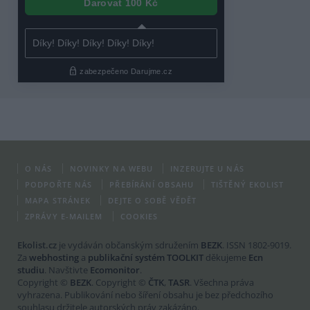
O NÁS
NOVINKY NA WEBU
INZERUJTE U NÁS
PODPOŘTE NÁS
PŘEBÍRÁNÍ OBSAHU
TIŠTĚNÝ EKOLIST
MAPA STRÁNEK
DEJTE O SOBĚ VĚDĚT
ZPRÁVY E-MAILEM
COOKIES
Ekolist.cz
je vydáván občanským sdružením
BEZK
. ISSN 1802-9019.
Za
webhosting
a
publikační systém TOOLKIT
děkujeme
Ecn
studiu
. Navštivte
Ecomonitor
.
Copyright ©
BEZK
. Copyright ©
ČTK
,
TASR
. Všechna práva
vyhrazena. Publikování nebo šíření obsahu je bez předchozího
souhlasu držitele autorských práv zakázáno.