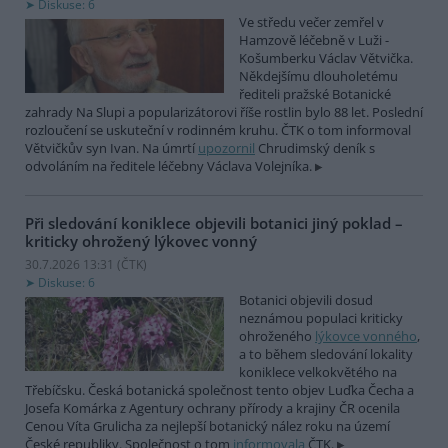
Diskuse: 6
Ve středu večer zemřel v
Hamzově léčebně v Luži -
Košumberku Václav Větvička.
Někdejšímu dlouholetému
řediteli pražské Botanické
zahrady Na Slupi a popularizátorovi říše rostlin bylo 88 let. Poslední
rozloučení se uskuteční v rodinném kruhu. ČTK o tom informoval
Větvičkův syn Ivan. Na úmrtí
upozornil
Chrudimský deník s
odvoláním na ředitele léčebny Václava Volejníka.
Při sledování koniklece objevili botanici jiný poklad –
kriticky ohrožený lýkovec vonný
30.7.2026 13:31 (
ČTK
)
Diskuse: 6
Botanici objevili dosud
neznámou populaci kriticky
ohroženého
lýkovce vonného
,
a to během sledování lokality
koniklece velkokvětého na
Třebíčsku. Česká botanická společnost tento objev Luďka Čecha a
Josefa Komárka z Agentury ochrany přírody a krajiny ČR ocenila
Cenou Víta Grulicha za nejlepší botanický nález roku na území
České republiky. Společnost o tom
informovala
ČTK.