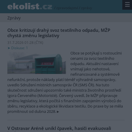
☰
/
zpravodajství
/
zprávy
Zprávy
Obce kritizují drahý svoz textilního odpadu, MŽP
chystá změnu legislativy
31.7.2026 01:28 (
ČTK
)
Diskuse: 1
Obce se potýkají s rostoucími
cenami za svoz textilního
odpadu. Aktuální nastavení
vnímají jako nehotové,
nefinancované a systémově
nefunkční, protože náklady platí téměř výhradně samosprávy,
uvedlo Sdružení místních samospráv ČR (SMS ČR). Na tuto
skutečnost sdružení upozornilo také ministra životního prostředí
Igora Červeného (Motoristé). Červený uvedl, že MŽP připravuje
změnu legislativy, která počítá s finančním zapojením výrobců do
sběru, recyklace a ekologické likvidace textilu. Do praxe by se měla
promítnout od dubna 2028.
V Ostravar Aréně unikl čpavek, hasiči evakuovali