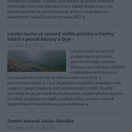
odbahnění rybníka Trojmezí, pod kterým žijí přísně chráněné
perlorodky říční, řekl starosta Hranic Daniel Mašlár (nez.). Na
prvním opatření se začne pracovat už letos na podzim a s
dokončením se počítá do konce roku 2027.
Letošní sucho už výrazně snížilo průtoky a hladiny
nádrží v povodí Moravy a Dyje
30.7.2026 20:27 (
ČTK
)
Letošní sucho se výrazně
podepisuje na množství
povrchové vody v povodí
Moravy a povodí Dyje. Důležité
vodárenské nádrže jsou na
tom podobně či hůř než ve velmi suchém roce 2018. V
povrchových tocích je 13 až 58 procent obvyklého množství vody,
vyplývá z deseti hodnocených vodoměrných profilů. Bouřky
pomáhají situaci jen lokálně a krátkodobě, zásadní plošné zlepšení
lze čekat, až přijdou trvalejší a plošné srážky, uvedla v tiskové
zprávě mluvčí Povodí Moravy Jana Kučerová.
Zemřel botanik Václav Větvička
30.7.2026 18:05 | LUŽE (
ČTK
)