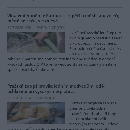
Vlna veder mění v Pardubicích péči o městskou zeleň,
méně se seče, víc zalévá
30.7.2026 12:51 | PARDUBICE (
ČTK
)
Extrémně vysoké letní teploty
ovlivňují péči o městskou zeleň
v Pardubicích. Služby města
Pardubic méně sečou trávníky
a víc zalévají stromy, keře a
záhony. Opatření má pomoci rostlinám lépe zvládnout období
vysokých teplot. ČTK to řekla vedoucí divize agroservis městské
společnosti Jitka Češková.
Pražská zoo připravila ledním medvědům led k
ochlazení při vysokých teplotách
30.7.2026 12:41 | PRAHA (
ČTK
)
Pražská zoologická zahrada
dnes připravila ledním
medvědům zhruba tři tuny
ledu k ochlazení kvůli
tropickým teplotám. Ledové
kostky zvířatům neslouží jen ke snížení teploty, ale také jako