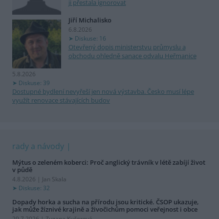
ji přestala ignorovat
Jiří Michalisko
6.8.2026
Diskuse: 16
Otevřený dopis ministerstvu průmyslu a
obchodu ohledně sanace odvalu Heřmanice
5.8.2026
Diskuse: 39
Dostupné bydlení nevyřeší jen nová výstavba. Česko musí lépe
využít renovace stávajících budov
rady a návody
Mýtus o zeleném koberci: Proč anglický trávník v létě zabíjí život
v půdě
4.8.2026 | Jan Skala
Diskuse: 32
Dopady horka a sucha na přírodu jsou kritické. ČSOP ukazuje,
jak může žíznivé krajině a živočichům pomoci veřejnost i obce
29.7.2026 | Zuzana Kučerová