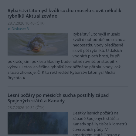
Rybářství Litomyšl kvůli suchu muselo slovit několik
rybníků
Aktualizováno
28.7.2026 10:40 (
ČTK
)
Diskuse: 3
Rybářství Litomyšl muselo
kvůli dlouhodobému suchu a
nedostatku vody předčasně
slovit pět rybníků. U dalších
vodních ploch hrozí, že při
pokračujícím poklesu hladiny bude nutné rovněž přistoupit k
výlovu. Letos je většina rybníků bez běžného přítoku vody, což
situaci zhoršuje. ČTK to řekl ředitel Rybářství Litomyšl Michal
Brychta.
Lesní požáry po měsících sucha postihly západ
Spojených států a Kanady
28.7.2026 10:32 (
ČTK
)
Desítky lesních požárů na
západě Spojených států a
Kanady spálily tisíce kilometrů
čtverečních půdy. V
americkém státě Oregon o