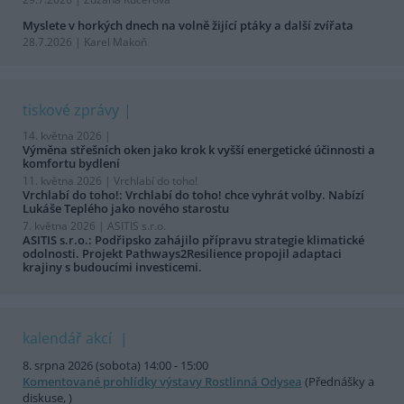
Myslete v horkých dnech na volně žijící ptáky a další zvířata
28.7.2026 | Karel Makoň
tiskové zprávy
14. května 2026 |
Výměna střešních oken jako krok k vyšší energetické účinnosti a
komfortu bydlení
11. května 2026 |
Vrchlabí do toho!
Vrchlabí do toho!: Vrchlabí do toho! chce vyhrát volby. Nabízí
Lukáše Teplého jako nového starostu
7. května 2026 |
ASITIS s.r.o.
ASITIS s.r.o.: Podřipsko zahájilo přípravu strategie klimatické
odolnosti. Projekt Pathways2Resilience propojil adaptaci
krajiny s budoucími investicemi.
kalendář akcí
8. srpna 2026 (sobota) 14:00 - 15:00
Komentované prohlídky výstavy Rostlinná Odysea
(Přednášky a
diskuse, )