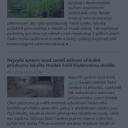
potýkají s dlouhodobým
suchem a extrémním
nedostatek vody. Rybáři
omezují nebo pozastavují
přikrmování, aby ryby spotřebovaly méně kyslíku, rybníky
průběžně provzdušňují a několik už museli vylovit. Tak nepříznivé
podmínky pro chov ryb někteří z nich nepamatují. V příštích dnech
Česko znovu zasáhne vlna veder a žádný vydatný a vytrvalý déšť
meteorologové zatím neočekávají.
Nejvyšší správní soud zamítl stížnost ohledně
průzkumu lokality Hrádek kvůli hlubinnému úložišti
28.7.2026 18:20 (
ČTK
)
Nejvyšší správní soud (NSS)
zamítl
kasační stížnost Dolní
Cerekve na Jihlavsku, a potvrdil
tak rozhodnutí o stanovení
průzkumného území Hrádek.
Cílem průzkumu je ověřit možnost vybudování hlubinného
úložiště vyhořelého jaderného paliva. V předběžném výběru jsou
čtyři lokality, všude se okolní samosprávy obrátily na soudy, zatím
bez úspěchu. Stížnost Dolní Cerekve je první, kterou v této fázi
vyřídil NSS, zjistila ČTK ze soudních databází. Průzkum lokalit už