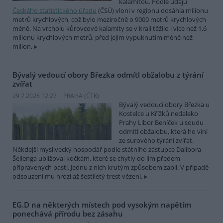
kalamitou. Podle údajů
Českého statistického úřadu
(ČSÚ) vloni v regionu dosáhla milionu
metrů krychlových, což bylo meziročně o 9000 metrů krychlových
méně. Na vrcholu kůrovcové kalamity se v kraji těžilo i více než 1,6
milionu krychlových metrů, před jejím vypuknutím méně než
milion.
Bývalý vedoucí obory Březka odmítl obžalobu z týrání
zvířat
29.7.2026 12:27 | PRAHA (
ČTK
)
Bývalý vedoucí obory Březka u
Kostelce u Křížků nedaleko
Prahy Libor Beníček u soudu
odmítl obžalobu, která ho viní
ze surového týrání zvířat.
Někdejší myslivecký hospodář podle státního zástupce Dalibora
Šellenga ubližoval kočkám, které se chytly do jím předem
připravených pastí. Jednu z nich krutým způsobem zabil. V případě
odsouzení mu hrozí až šestiletý trest vězení.
EG.D na některých místech pod vysokým napětím
ponechává přírodu bez zásahu