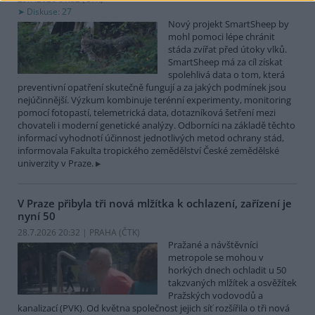
Diskuse: 27
Nový projekt SmartSheep by
mohl pomoci lépe chránit
stáda zvířat před útoky vlků.
SmartSheep má za cíl získat
spolehlivá data o tom, která
preventivní opatření skutečně fungují a za jakých podmínek jsou
nejúčinnější. Výzkum kombinuje terénní experimenty, monitoring
pomocí fotopastí, telemetrická data, dotazníková šetření mezi
chovateli i moderní genetické analýzy. Odborníci na základě těchto
informací vyhodnotí účinnost jednotlivých metod ochrany stád,
informovala Fakulta tropického zemědělství České zemědělské
univerzity v Praze.
V Praze přibyla tři nová mlžítka k ochlazení, zařízení je
nyní 50
28.7.2026 20:32 | PRAHA (
ČTK
)
Pražané a návštěvníci
metropole se mohou v
horkých dnech ochladit u 50
takzvaných mlžítek a osvěžítek
Pražských vodovodů a
kanalizací (PVK). Od května společnost jejich síť rozšířila o tři nová