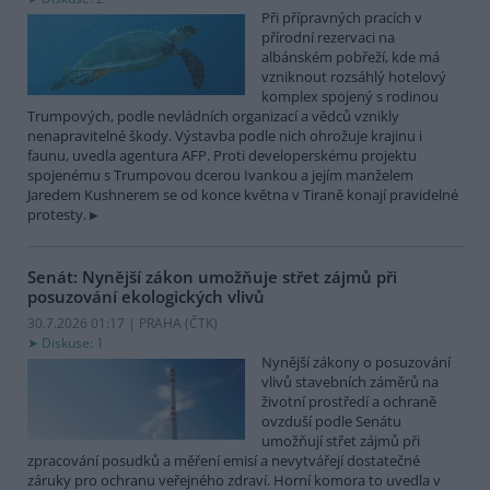
Při přípravných pracích v
přírodní rezervaci na
albánském pobřeží, kde má
vzniknout rozsáhlý hotelový
komplex spojený s rodinou
Trumpových, podle nevládních organizací a vědců vznikly
nenapravitelné škody. Výstavba podle nich ohrožuje krajinu i
faunu, uvedla agentura AFP. Proti developerskému projektu
spojenému s Trumpovou dcerou Ivankou a jejím manželem
Jaredem Kushnerem se od konce května v Tiraně konají pravidelné
protesty.
Senát: Nynější zákon umožňuje střet zájmů při
posuzování ekologických vlivů
30.7.2026 01:17 | PRAHA (
ČTK
)
Diskuse: 1
Nynější zákony o posuzování
vlivů stavebních záměrů na
životní prostředí a ochraně
ovzduší podle Senátu
umožňují střet zájmů při
zpracování posudků a měření emisí a nevytvářejí dostatečné
záruky pro ochranu veřejného zdraví. Horní komora to uvedla v