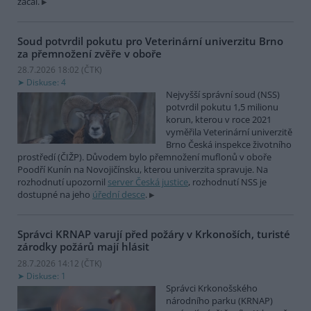
začal.
Soud potvrdil pokutu pro Veterinární univerzitu Brno
za přemnožení zvěře v oboře
28.7.2026 18:02 (
ČTK
)
Diskuse: 4
Nejvyšší správní soud (NSS)
potvrdil pokutu 1,5 milionu
korun, kterou v roce 2021
vyměřila Veterinární univerzitě
Brno Česká inspekce životního
prostředí (ČIŽP). Důvodem bylo přemnožení muflonů v oboře
Poodří Kunín na Novojičínsku, kterou univerzita spravuje. Na
rozhodnutí upozornil
server Česká justice
, rozhodnutí NSS je
dostupné na jeho
úřední desce
.
Správci KRNAP varují před požáry v Krkonoších, turisté
zárodky požárů mají hlásit
28.7.2026 14:12 (
ČTK
)
Diskuse: 1
Správci Krkonošského
národního parku (KRNAP)