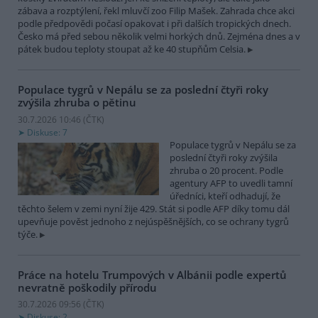
zábava a rozptýlení, řekl mluvčí zoo Filip Mašek. Zahrada chce akci
podle předpovědi počasí opakovat i při dalších tropických dnech.
Česko má před sebou několik velmi horkých dnů. Zejména dnes a v
pátek budou teploty stoupat až ke 40 stupňům Celsia.
Populace tygrů v Nepálu se za poslední čtyři roky
zvýšila zhruba o pětinu
30.7.2026 10:46 (
ČTK
)
Diskuse: 7
Populace tygrů v Nepálu se za
poslední čtyři roky zvýšila
zhruba o 20 procent. Podle
agentury AFP to uvedli tamní
úředníci, kteří odhadují, že
těchto šelem v zemi nyní žije 429. Stát si podle AFP díky tomu dál
upevňuje pověst jednoho z nejúspěšnějších, co se ochrany tygrů
týče.
Práce na hotelu Trumpových v Albánii podle expertů
nevratně poškodily přírodu
30.7.2026 09:56 (
ČTK
)
Diskuse: 2