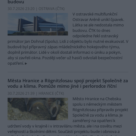
budovu
30.7.2026 23:20 | OSTRAVA (
ČTK
)
V ostravské multifunkční
Ostravar Aréně unikl čpavek.
Látka se ale nedostala mimo
budovu. ČTK to dnes
odpoledne řekl ostravský
primátor Jan Dohnal (Spolu). Lidi z objektu bylo nutné evakuovat. V
budově byl přípravný zápas mládežnického hokejového týmu,
doplnil primátor. Lidé v okolí dostali informaci o úniku a pokyn,
aby si zavřeli okna. Později večer už hasiči odvolali bezpečnostní
opatření.
Města Hranice a Rögnitzlosau spojí projekt Společně za
vodu a klima. Pomůže mimo jiné i perlorodce říční
30.7.2026 21:39 | HRANICE (
ČTK
)
Město Hranice na Chebsku
spolu s německým městem
Rögnitzlosau připravilo projekt
Společně za vodu a klima. Je
zaměřený na opatření k
udržení vody v krajině i v intravilánu města, ale i na osvětu mezi
veřejností a školními dětmi. Součástí projektu bude i obnova a