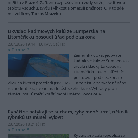
mlžítka v Praze 4. Zařízení rozprašováním vody snižují pocitovou
teplotu vzduchu, zvyšují vlhkost a omezují prašnost. ČTK to sdělil
mluvčí firmy Tomáš Mrázek.
Likvidaci kadmiových kalů ze Šumperska na
Litoměřicku posoudí úřad podle zákona
28.7.2026 19:44 | LUKAVEC (
ČTK
)
Diskuse: 2
Záměr likvidovat jedovaté
kadmiové kaly ze Šumperska v
areálu skládky Lukavec na
Litoměřicku budou úředníci
posuzovat podle zákona o
vlivu na životní prostředí (tzv. EIA). ČTK to zjistila ze zveřejněného
rozhodnutí Krajského úřadu Ústeckého kraje. Výhrady proti
záměru mají ústečtí krajští radní i město Lovosice.
Rybáři se potýkají se suchem, ryby méně krmí, několik
rybníků už museli vylovit
28.7.2026 18:21 (
ČTK
)
Diskuse: 5
Rybářství v celé republice se