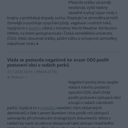
Přestože srážky výrazněji
neubývají, vyšší teploty
zásadně zvyšují výpar vody z
krajiny a prohlubují dopady sucha. Oteplující se atmosféra je totiž
žíznivější a urychluje vysychání půdy, vegetace i vodních toků.
Vyplývá to z
analýzy
vědců z iniciativy World Weather Attribution
(WWA), na které spolupracovala i Česká zemědělská univerzita
(ČZU). Vědci zkoumali srážky, půdní vláhu a schopnost atmosféry
odpařovat vodu.
Vláda se postavila negativně ke snaze ODS posílit
postavení obcí v radách parků
27.7.2026 20:55 | PRAHA (
ČTK
)
Diskuse: 1
Negativní postoj dnes zaujala
vláda k návrhu poslanců
opoziční ODS, kteří chtějí
posílit postavení zástupců obcí
a krajů v radách národních
parků. Vyplývá to z
výsledků
zasedání. Osm občanských
demokratů v čele s Janem Burešem chce posílit roli zástupců
samospráv při schvalování strategických dokumentů. Místa v
radách by navíc ze zákona obsazovali také zástupci Hasičského