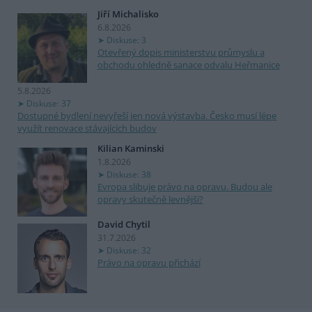
Jiří Michalisko
6.8.2026
Diskuse: 3
Otevřený dopis ministerstvu průmyslu a
obchodu ohledně sanace odvalu Heřmanice
5.8.2026
Diskuse: 37
Dostupné bydlení nevyřeší jen nová výstavba. Česko musí lépe
využít renovace stávajících budov
Kilian Kaminski
1.8.2026
Diskuse: 38
Evropa slibuje právo na opravu. Budou ale
opravy skutečně levnější?
David Chytil
31.7.2026
Diskuse: 32
Právo na opravu přichází