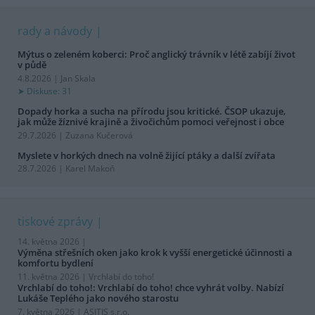
rady a návody
Mýtus o zeleném koberci: Proč anglický trávník v létě zabíjí život
v půdě
4.8.2026 | Jan Skala
Diskuse: 31
Dopady horka a sucha na přírodu jsou kritické. ČSOP ukazuje,
jak může žíznivé krajině a živočichům pomoci veřejnost i obce
29.7.2026 | Zuzana Kučerová
Myslete v horkých dnech na volně žijící ptáky a další zvířata
28.7.2026 | Karel Makoň
tiskové zprávy
14. května 2026 |
Výměna střešních oken jako krok k vyšší energetické účinnosti a
komfortu bydlení
11. května 2026 |
Vrchlabí do toho!
Vrchlabí do toho!: Vrchlabí do toho! chce vyhrát volby. Nabízí
Lukáše Teplého jako nového starostu
7. května 2026 |
ASITIS s.r.o.