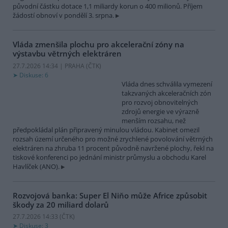
původní částku dotace 1,1 miliardy korun o 400 milionů. Příjem
žádostí obnoví v pondělí 3. srpna.
Vláda zmenšila plochu pro akcelerační zóny na
výstavbu větrných elektráren
27.7.2026 14:34 | PRAHA (
ČTK
)
Diskuse: 6
Vláda dnes schválila vymezení
takzvaných akceleračních zón
pro rozvoj obnovitelných
zdrojů energie ve výrazně
menším rozsahu, než
předpokládal plán připravený minulou vládou. Kabinet omezil
rozsah území určeného pro možné zrychlené povolování větrných
elektráren na zhruba 11 procent původně navržené plochy, řekl na
tiskové konferenci po jednání ministr průmyslu a obchodu Karel
Havlíček (ANO).
Rozvojová banka: Super El Niňo může Africe způsobit
škody za 20 miliard dolarů
27.7.2026 14:33 (
ČTK
)
Diskuse: 3