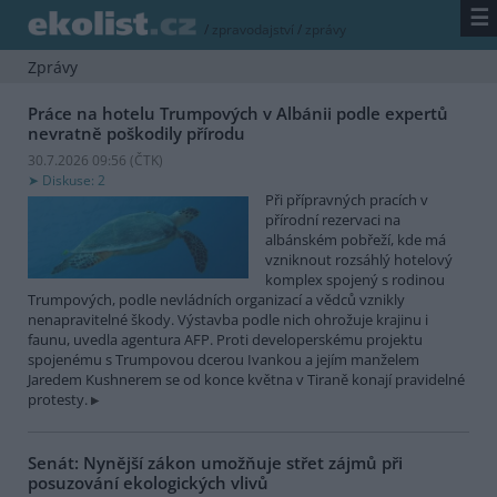
☰
/
zpravodajství
/
zprávy
Zprávy
Práce na hotelu Trumpových v Albánii podle expertů
nevratně poškodily přírodu
30.7.2026 09:56 (
ČTK
)
Diskuse: 2
Při přípravných pracích v
přírodní rezervaci na
albánském pobřeží, kde má
vzniknout rozsáhlý hotelový
komplex spojený s rodinou
Trumpových, podle nevládních organizací a vědců vznikly
nenapravitelné škody. Výstavba podle nich ohrožuje krajinu i
faunu, uvedla agentura AFP. Proti developerskému projektu
spojenému s Trumpovou dcerou Ivankou a jejím manželem
Jaredem Kushnerem se od konce května v Tiraně konají pravidelné
protesty.
Senát: Nynější zákon umožňuje střet zájmů při
posuzování ekologických vlivů