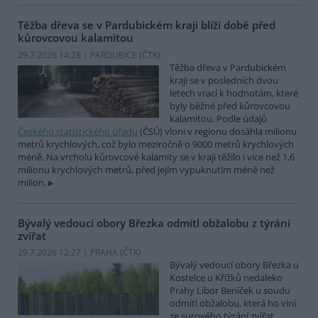
Těžba dřeva se v Pardubickém kraji blíží době před
kůrovcovou kalamitou
29.7.2026 14:28 | PARDUBICE (
ČTK
)
Těžba dřeva v Pardubickém
kraji se v posledních dvou
letech vrací k hodnotám, které
byly běžné před kůrovcovou
kalamitou. Podle údajů
Českého statistického úřadu
(ČSÚ) vloni v regionu dosáhla milionu
metrů krychlových, což bylo meziročně o 9000 metrů krychlových
méně. Na vrcholu kůrovcové kalamity se v kraji těžilo i více než 1,6
milionu krychlových metrů, před jejím vypuknutím méně než
milion.
Bývalý vedoucí obory Březka odmítl obžalobu z týrání
zvířat
29.7.2026 12:27 | PRAHA (
ČTK
)
Bývalý vedoucí obory Březka u
Kostelce u Křížků nedaleko
Prahy Libor Beníček u soudu
odmítl obžalobu, která ho viní
ze surového týrání zvířat.