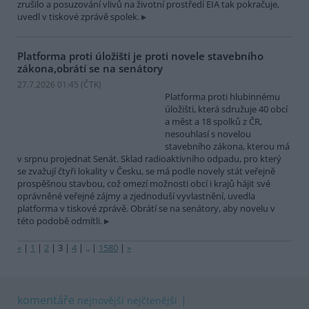
zrušilo a posuzování vlivů na životní prostředí EIA tak pokračuje,
uvedl v tiskové zprávě spolek.
Platforma proti úložišti je proti novele stavebního
zákona,obrátí se na senátory
27.7.2026 01:45 (
ČTK
)
Platforma proti hlubinnému
úložišti, která sdružuje 40 obcí
a měst a 18 spolků z ČR,
nesouhlasí s novelou
stavebního zákona, kterou má
v srpnu projednat Senát. Sklad radioaktivního odpadu, pro který
se zvažují čtyři lokality v Česku, se má podle novely stát veřejně
prospěšnou stavbou, což omezí možnosti obcí i krajů hájit své
oprávněné veřejné zájmy a zjednoduší vyvlastnění, uvedla
platforma v tiskové zprávě. Obrátí se na senátory, aby novelu v
této podobě odmítli.
«
|
1
|
2
|
3
|
4
|
..
|
1580
|
»
komentáře
nejnovější
nejčtenější