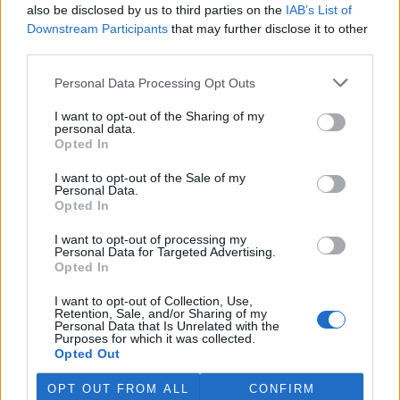
also be disclosed by us to third parties on the
IAB’s List of
prostředí (MŽP) zabavilo z
nelegálního chovu zápasníka
Downstream Participants
that may further disclose it to other
Karlose Vémoly, najde nový
third parties.
domov v Nizozemsku. Z dočasného azylu v liberecké zoologické
zahrady šelma zamíří do centra pro velké kočkovité šelmy
Felida,
Personal Data Processing Opt Outs
sdělilo ČTK ministerstvo. Nizozemská stanice se stará i o tygra
Tajmira a lva Mera, kteří také pocházejí z nevyhovujících
I want to opt-out of the Sharing of my
soukromých chovů v České republice.
personal data.
Opted In
Rybářství Litomyšl kvůli suchu muselo slovit několik
I want to opt-out of the Sale of my
Personal Data.
rybníků
Aktualizováno
Opted In
28.7.2026 10:40 (
ČTK
)
Diskuse: 3
I want to opt-out of processing my
Rybářství Litomyšl muselo
Personal Data for Targeted Advertising.
kvůli dlouhodobému suchu a
Opted In
nedostatku vody předčasně
slovit pět rybníků. U dalších
I want to opt-out of Collection, Use,
vodních ploch hrozí, že při
Retention, Sale, and/or Sharing of my
pokračujícím poklesu hladiny bude nutné rovněž přistoupit k
Personal Data that Is Unrelated with the
Purposes for which it was collected.
výlovu. Letos je většina rybníků bez běžného přítoku vody, což
Opted Out
situaci zhoršuje. ČTK to řekl ředitel Rybářství Litomyšl Michal
Brychta.
OPT OUT FROM ALL
CONFIRM