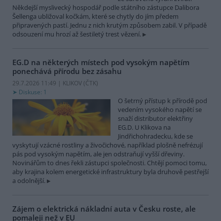
Někdejší myslivecký hospodář podle státního zástupce Dalibora
Šellenga ubližoval kočkám, které se chytly do jím předem
připravených pastí. Jednu z nich krutým způsobem zabil. V případě
odsouzení mu hrozí až šestiletý trest vězení.
EG.D na některých místech pod vysokým napětím
ponechává přírodu bez zásahu
29.7.2026 11:49 | KLIKOV (
ČTK
)
Diskuse: 1
O šetrný přístup k přírodě pod
vedením vysokého napětí se
snaží distributor elektřiny
EG.D. U Klikova na
Jindřichohradecku, kde se
vyskytují vzácné rostliny a živočichové, například plošně nefrézují
pás pod vysokým napětím, ale jen odstraňují vyšší dřeviny.
Novinářům to dnes řekli zástupci společnosti. Chtějí pomoci tomu,
aby krajina kolem energetické infrastruktury byla druhově pestřejší
a odolnější.
Zájem o elektrická nákladní auta v Česku roste, ale
pomaleji než v EU