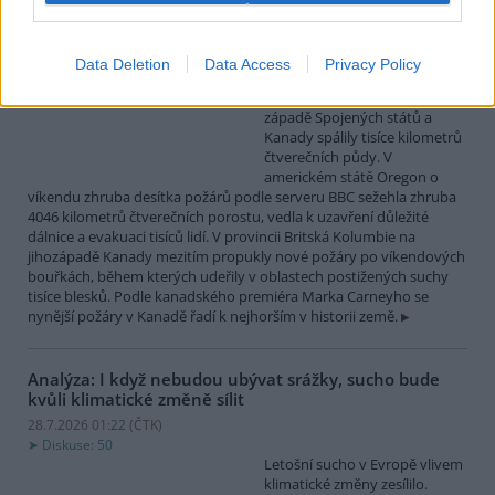
Lesní požáry po měsících sucha postihly západ
Spojených států a Kanady
Data Deletion
Data Access
Privacy Policy
28.7.2026 10:32 (
ČTK
)
Desítky lesních požárů na
západě Spojených států a
Kanady spálily tisíce kilometrů
čtverečních půdy. V
americkém státě Oregon o
víkendu zhruba desítka požárů podle serveru BBC sežehla zhruba
4046 kilometrů čtverečních porostu, vedla k uzavření důležité
dálnice a evakuaci tisíců lidí. V provincii Britská Kolumbie na
jihozápadě Kanady mezitím propukly nové požáry po víkendových
bouřkách, během kterých udeřily v oblastech postižených suchy
tisíce blesků. Podle kanadského premiéra Marka Carneyho se
nynější požáry v Kanadě řadí k nejhorším v historii země.
Analýza: I když nebudou ubývat srážky, sucho bude
kvůli klimatické změně sílit
28.7.2026 01:22 (
ČTK
)
Diskuse: 50
Letošní sucho v Evropě vlivem
klimatické změny zesílilo.