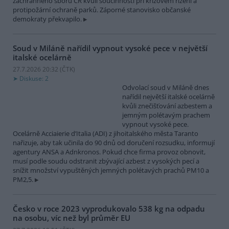
záchranného sboru ČR kvůli součinnosti při krizovém řízení a
protipožární ochraně parků. Záporné stanovisko občanské
demokraty překvapilo.
Soud v Miláně nařídil vypnout vysoké pece v největší
italské ocelárně
27.7.2026 20:32 (
ČTK
)
Diskuse: 2
Odvolací soud v Miláně dnes
nařídil největší italské ocelárně
kvůli znečišťování azbestem a
jemným polétavým prachem
vypnout vysoké pece.
Ocelárně Acciaierie d’Italia (ADI) z jihoitalského města Taranto
nařizuje, aby tak učinila do 90 dnů od doručení rozsudku, informují
agentury ANSA a Adnkronos. Pokud chce firma provoz obnovit,
musí podle soudu odstranit zbývající azbest z vysokých pecí a
snížit množství vypuštěných jemných polétavých prachů PM10 a
PM2,5.
Česko v roce 2023 vyprodukovalo 538 kg na odpadu
na osobu, víc než byl průměr EU