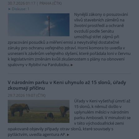
30.7.2026 01:17 | PRAHA (
ČTK
)
Diskuse: 1
Nynější zákony o posuzování
vlivů stavebních záměrů na
životní prostředí a ochraně
ovzduší podle Senátu
umožňují střet zájmů při
zpracování posudků a měření emisí a nevytvářejí dostatečné
záruky pro ochranu veřejného zdraví. Horní komora to uvedla v
usnesení k závěrům veřejného slyšení, které pořádala loni v červnu
k legislativním změnám kvůli zkušenostem s plány na obnovení
spalovny v Rybitví na Pardubicku.
V národním parku v Keni uhynulo až 15 slonů, úřady
zkoumají příčinu
29.7.2026 19:07 (
ČTK
)
Úřady v Keni vyšetřují úmrtí až
15 slonů, k němuž došlo v
uplynulém měsíci v národním
parku Amboseli. V minulosti se
v této východoafrické zemi
opakovaně objevily případy otrav slonů, které souvisely s
pytláctvím, uvedla agentura AP.