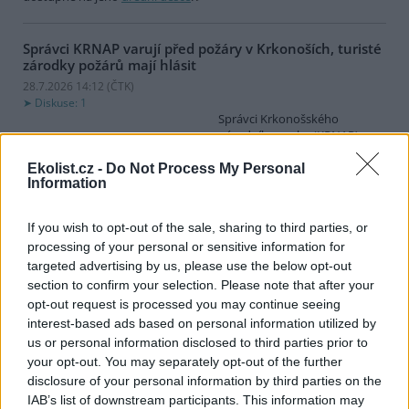
Správci KRNAP varují před požáry v Krkonoších, turisté
zárodky požárů mají hlásit
28.7.2026 14:12 (
ČTK
)
Diskuse: 1
Správci Krkonošského
národního parku (KRNAP)
vyzývají návštěvníky Krkonoš,
aby ihned hlásili jakýkoli
Ekolist.cz -
Do Not Process My Personal
Information
zárodek možného požáru.
Varovali také před zapalováním svíček u pomníků či božích muk
nebo před používáním přenosných vařičů v přírodě. Riziko vzniku
If you wish to opt-out of the sale, sharing to third parties, or
požárů v příštích dnech poroste, řekl ČTK mluvčí Správy KRNAP
processing of your personal or sensitive information for
Radek Drahný. Podle meteorologů přichází další vlna veder, od
targeted advertising by us, please use the below opt-out
čtvrtka se budou teploty blížit 40 stupňům Celsia. Teplo bude i na
horách, pršet nemá.
section to confirm your selection. Please note that after your
opt-out request is processed you may continue seeing
interest-based ads based on personal information utilized by
Lvice Elsa, kterou stát zabavil Vémolovi, bude mít nový
us or personal information disclosed to third parties prior to
domov v Nizozemsku
your opt-out. You may separately opt-out of the further
28.7.2026 14:03 (
ČTK
)
disclosure of your personal information by third parties on the
Lvice Elsa, kterou na začátku
IAB’s list of downstream participants. This information may
června ministerstvo životního