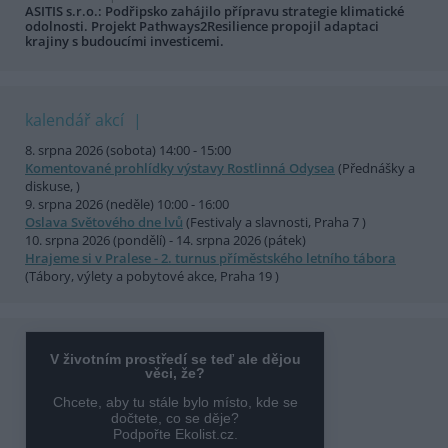
ASITIS s.r.o.: Podřipsko zahájilo přípravu strategie klimatické
odolnosti. Projekt Pathways2Resilience propojil adaptaci
krajiny s budoucími investicemi.
kalendář akcí
8. srpna 2026 (sobota) 14:00 - 15:00
Komentované prohlídky výstavy Rostlinná Odysea
(Přednášky a
diskuse, )
9. srpna 2026 (neděle) 10:00 - 16:00
Oslava Světového dne lvů
(Festivaly a slavnosti, Praha 7 )
10. srpna 2026 (pondělí) - 14. srpna 2026 (pátek)
Hrajeme si v Pralese - 2. turnus příměstského letního tábora
(Tábory, výlety a pobytové akce, Praha 19 )