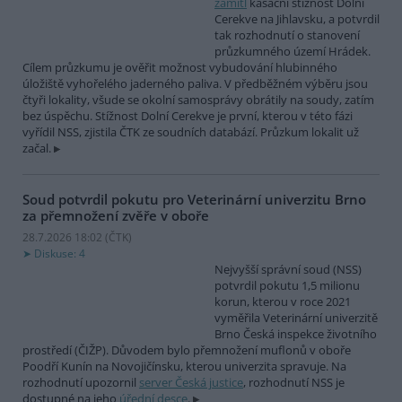
zamítl
kasační stížnost Dolní
Cerekve na Jihlavsku, a potvrdil
tak rozhodnutí o stanovení
průzkumného území Hrádek.
Cílem průzkumu je ověřit možnost vybudování hlubinného
úložiště vyhořelého jaderného paliva. V předběžném výběru jsou
čtyři lokality, všude se okolní samosprávy obrátily na soudy, zatím
bez úspěchu. Stížnost Dolní Cerekve je první, kterou v této fázi
vyřídil NSS, zjistila ČTK ze soudních databází. Průzkum lokalit už
začal.
Soud potvrdil pokutu pro Veterinární univerzitu Brno
za přemnožení zvěře v oboře
28.7.2026 18:02 (
ČTK
)
Diskuse: 4
Nejvyšší správní soud (NSS)
potvrdil pokutu 1,5 milionu
korun, kterou v roce 2021
vyměřila Veterinární univerzitě
Brno Česká inspekce životního
prostředí (ČIŽP). Důvodem bylo přemnožení muflonů v oboře
Poodří Kunín na Novojičínsku, kterou univerzita spravuje. Na
rozhodnutí upozornil
server Česká justice
, rozhodnutí NSS je
dostupné na jeho
úřední desce
.