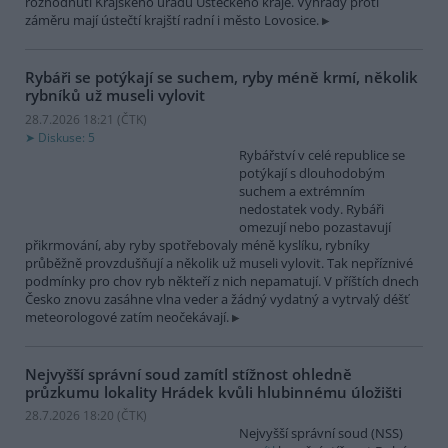
rozhodnutí Krajského úřadu Ústeckého kraje. Výhrady proti
záměru mají ústečtí krajští radní i město Lovosice.
Rybáři se potýkají se suchem, ryby méně krmí, několik
rybníků už museli vylovit
28.7.2026 18:21 (
ČTK
)
Diskuse: 5
Rybářství v celé republice se
potýkají s dlouhodobým
suchem a extrémním
nedostatek vody. Rybáři
omezují nebo pozastavují
přikrmování, aby ryby spotřebovaly méně kyslíku, rybníky
průběžně provzdušňují a několik už museli vylovit. Tak nepříznivé
podmínky pro chov ryb někteří z nich nepamatují. V příštích dnech
Česko znovu zasáhne vlna veder a žádný vydatný a vytrvalý déšť
meteorologové zatím neočekávají.
Nejvyšší správní soud zamítl stížnost ohledně
průzkumu lokality Hrádek kvůli hlubinnému úložišti
28.7.2026 18:20 (
ČTK
)
Nejvyšší správní soud (NSS)