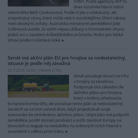
H5N1. Podle agentury AFP to
dnes oznámila hlavní státní
veterinářka Beth Cooksonová. Podle ní jde o očekávaný, ale
znepokojivý vývoj, který může vést k rozsáhlejšímu šíření nákazy
mezi divokými zvířaty. Australská ministryně zemědělství Julie
Collinsová uvedla, že zatím nejsou důkazy o hromadném úhynu
ptáků ani o zasažení drůbežářského průmyslu. Riziko pro lidské
zdraví podle ní zůstává nízké.
Senát má akční plán EU pro hnojiva za nedostatečný,
situace je podle něj závažná
29.7.2026 14:59 | PRAHA (
ČTK
)
Senát považuje situaci na trhu
s hnojivy za závažnou.
Podporuje sice základní cíle
akčního plánu pro hnojiva,
který v květnu představila
Evropská komise (EK), ale považuje tento plán za nedostatečný.
Senátoři se na tom usnesli dnes, když projednávali svoje
stanovisko ke zmíněnému akčnímu plánu. Unijní plán má podpořit
zemědělce, posílit domácí produkci a snížit závislost Evropy na
dovozech a reaguje na nestabilitu na světových trzích hlavně v
souvislosti s válkou proti Íránu.