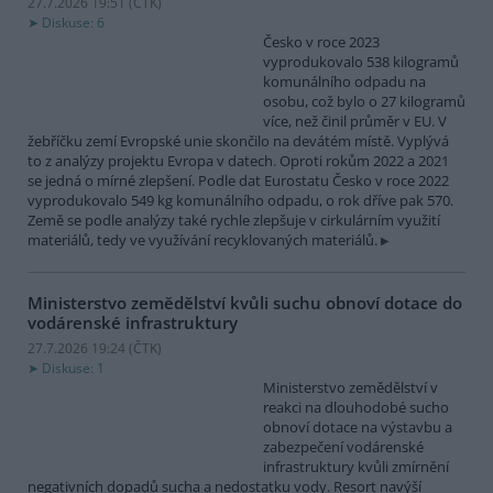
27.7.2026 19:51 (
ČTK
)
Diskuse: 6
Česko v roce 2023
vyprodukovalo 538 kilogramů
komunálního odpadu na
osobu, což bylo o 27 kilogramů
více, než činil průměr v EU. V
žebříčku zemí Evropské unie skončilo na devátém místě. Vyplývá
to z analýzy projektu Evropa v datech. Oproti rokům 2022 a 2021
se jedná o mírné zlepšení. Podle dat Eurostatu Česko v roce 2022
vyprodukovalo 549 kg komunálního odpadu, o rok dříve pak 570.
Země se podle analýzy také rychle zlepšuje v cirkulárním využití
materiálů, tedy ve využívání recyklovaných materiálů.
Ministerstvo zemědělství kvůli suchu obnoví dotace do
vodárenské infrastruktury
27.7.2026 19:24 (
ČTK
)
Diskuse: 1
Ministerstvo zemědělství v
reakci na dlouhodobé sucho
obnoví dotace na výstavbu a
zabezpečení vodárenské
infrastruktury kvůli zmírnění
negativních dopadů sucha a nedostatku vody. Resort navýší