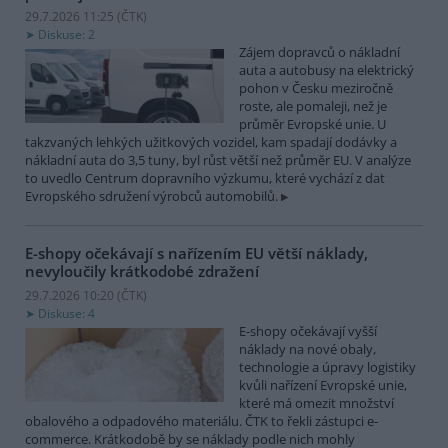
29.7.2026 11:25 (
ČTK
)
Diskuse: 2
Zájem dopravců o nákladní
auta a autobusy na elektrický
pohon v Česku meziročně
roste, ale pomaleji, než je
průměr Evropské unie. U
takzvaných lehkých užitkových vozidel, kam spadají dodávky a
nákladní auta do 3,5 tuny, byl růst větší než průměr EU. V analýze
to uvedlo Centrum dopravního výzkumu, které vychází z dat
Evropského sdružení výrobců automobilů.
E-shopy očekávají s nařízením EU větší náklady,
nevyloučily krátkodobé zdražení
29.7.2026 10:20 (
ČTK
)
Diskuse: 4
E-shopy očekávají vyšší
náklady na nové obaly,
technologie a úpravy logistiky
kvůli nařízení Evropské unie,
které má omezit množství
obalového a odpadového materiálu. ČTK to řekli zástupci e-
commerce. Krátkodobě by se náklady podle nich mohly