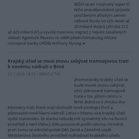
Blížící se jev nazývaný super El
Niňo pravděpodobně způsobí
postiženým africkým zemím
celkové škody ve výši deset až
20 miliard dolarů (zhruba 212
až 423 miliard Kč) a vyvolá masovou migraci z nejvíce zasažených
oblastí. Agentuře Reuters to sdělil přední klimatolog Africké
rozvojové banky (AfDB) Anthony Nyong.
Krajský úřad se musí znovu zabývat tramvajovou tratí
k novému nádraží v Brně
27.7.2026 14:15 | BRNO (
ČTK
)
Jihomoravský krajský úřad se
bude muset znovu zabývat
vlivy plánované tramvajové
tratě v tzv. jižním centru v
Brně. Jedná se o zhruba dva
kilometry tratí, které mají obsloužit nově vznikající čtvrť a
plánované nové hlavní nádraží. Letos v březnu sice krajský úřad
vydal stanovisko, že stavba nebude mít významný vliv na životní
prostředí a není třeba ji dále posuzovat podle zákona, nicméně
proti tomu se odvolal spolek Děti Země a částečně uspěl.
Ministerstvo životního prostředí rozhodnutí krajského úřadu