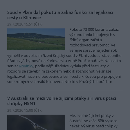
Soud v Plzni dal pokutu a zákaz funkcí za legalizaci
cesty u Klínovce
29.7.2026 15:51 (
ČTK
)
Pokutu 73 000 korun a zákaz
výkonu funkcí spojených s
řídící, organizační a
rozhodovací pravomocí ve
veřejné správě na jeden rok
vyměřil v odvolacím řízení Krajský soud v Plzni vedoucí stavebního
úřadu v Jáchymově na Karlovarsku Anně Punčochářové. Napsal to
server
Novinky
, podle nějž úřednice vydala před šesti lety v
rozporu se stavebním zákonem několik rozhodnutí ve snaze
legalizovat načerno budovanou lesní cestu klíčovou pro propojení
soukromých skiareálů Klínovec a Neklid v Krušných horách.
V Austrálii se mezi volně žijícími ptáky šíří virus ptačí
chřipky H5N1
29.7.2026 15:08 (
ČTK
)
Mezi volně žijícími ptáky v
Austrálii se začal šířit vysoce
nakažlivý virus ptačí chřipky