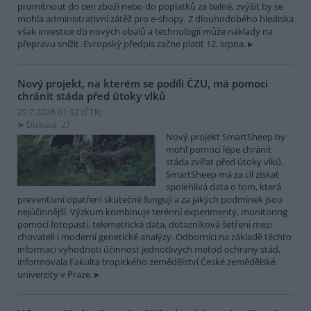
promítnout do cen zboží nebo do poplatků za balné, zvýšit by se
mohla administrativní zátěž pro e-shopy. Z dlouhodobého hlediska
však investice do nových obalů a technologií může náklady na
přepravu snížit. Evropský předpis začne platit 12. srpna.
Nový projekt, na kterém se podílí ČZU, má pomoci
chránit stáda před útoky vlků
29.7.2026 01:32 (
ČTK
)
Diskuse: 27
Nový projekt SmartSheep by
mohl pomoci lépe chránit
stáda zvířat před útoky vlků.
SmartSheep má za cíl získat
spolehlivá data o tom, která
preventivní opatření skutečně fungují a za jakých podmínek jsou
nejúčinnější. Výzkum kombinuje terénní experimenty, monitoring
pomocí fotopastí, telemetrická data, dotazníková šetření mezi
chovateli i moderní genetické analýzy. Odborníci na základě těchto
informací vyhodnotí účinnost jednotlivých metod ochrany stád,
informovala Fakulta tropického zemědělství České zemědělské
univerzity v Praze.