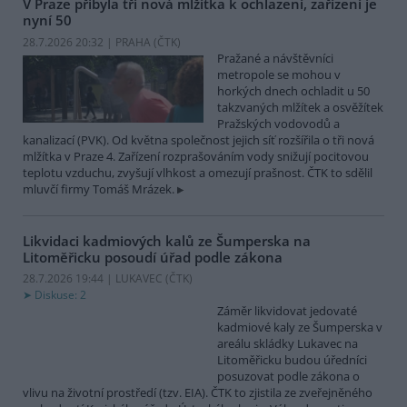
V Praze přibyla tři nová mlžítka k ochlazení, zařízení je
nyní 50
28.7.2026 20:32 | PRAHA (
ČTK
)
Pražané a návštěvníci
metropole se mohou v
horkých dnech ochladit u 50
takzvaných mlžítek a osvěžítek
Pražských vodovodů a
kanalizací (PVK). Od května společnost jejich síť rozšířila o tři nová
mlžítka v Praze 4. Zařízení rozprašováním vody snižují pocitovou
teplotu vzduchu, zvyšují vlhkost a omezují prašnost. ČTK to sdělil
mluvčí firmy Tomáš Mrázek.
Likvidaci kadmiových kalů ze Šumperska na
Litoměřicku posoudí úřad podle zákona
28.7.2026 19:44 | LUKAVEC (
ČTK
)
Diskuse: 2
Záměr likvidovat jedovaté
kadmiové kaly ze Šumperska v
areálu skládky Lukavec na
Litoměřicku budou úředníci
posuzovat podle zákona o
vlivu na životní prostředí (tzv. EIA). ČTK to zjistila ze zveřejněného