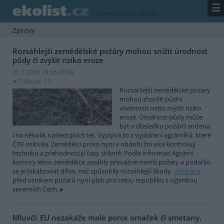
☰
/
zpravodajství
/
zprávy
Zprávy
Rozsáhlejší zemědělské požáry mohou snížit úrodnost
půdy či zvýšit riziko eroze
31.7.2026 18:56 (
ČTK
)
Diskuse: 11
Rozsáhlejší zemědělské požáry
mohou zhoršit půdní
vlastnosti nebo zvýšit riziko
eroze. Úrodnost půdy může
být v důsledku požárů snížena
i na několik následujících let. Vyplývá to z vyjádření agrárníků, které
ČTK oslovila. Zemědělci proto nyní v období žní více kontrolují
techniku a přehodnocují časy sklizně. Podle informací Agrární
komory letos zemědělce zasáhly převážně menší požáry a podařilo
se je lokalizovat dříve, než způsobily rozsáhlejší škody.
Výstraha
před vznikem požárů nyní platí pro celou republiku s výjimkou
severních Čech.
Mluvčí: EU nezakáže malé porce omáček či smetany,