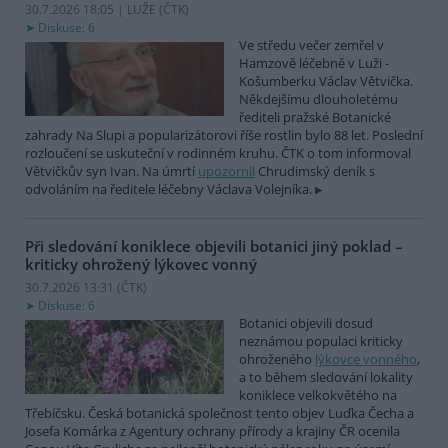
30.7.2026 18:05 | LUŽE (
ČTK
)
Diskuse: 6
Ve středu večer zemřel v
Hamzově léčebně v Luži -
Košumberku Václav Větvička.
Někdejšímu dlouholetému
řediteli pražské Botanické
zahrady Na Slupi a popularizátorovi říše rostlin bylo 88 let. Poslední
rozloučení se uskuteční v rodinném kruhu. ČTK o tom informoval
Větvičkův syn Ivan. Na úmrtí
upozornil
Chrudimský deník s
odvoláním na ředitele léčebny Václava Volejníka.
Při sledování koniklece objevili botanici jiný poklad –
kriticky ohrožený lýkovec vonný
30.7.2026 13:31 (
ČTK
)
Diskuse: 6
Botanici objevili dosud
neznámou populaci kriticky
ohroženého
lýkovce vonného
,
a to během sledování lokality
koniklece velkokvětého na
Třebíčsku. Česká botanická společnost tento objev Luďka Čecha a
Josefa Komárka z Agentury ochrany přírody a krajiny ČR ocenila