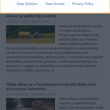
Data Deletion
Data Access
Privacy Policy
Senát má akční plán EU pro hnojiva za nedostatečný,
situace je podle něj závažná
29.7.2026 14:59 | PRAHA (
ČTK
)
Senát považuje situaci na trhu
s hnojivy za závažnou.
Podporuje sice základní cíle
akčního plánu pro hnojiva,
který v květnu představila
Evropská komise (EK), ale považuje tento plán za nedostatečný.
Senátoři se na tom usnesli dnes, když projednávali svoje
stanovisko ke zmíněnému akčnímu plánu. Unijní plán má podpořit
zemědělce, posílit domácí produkci a snížit závislost Evropy na
dovozech a reaguje na nestabilitu na světových trzích hlavně v
souvislosti s válkou proti Íránu.
Těžba dřeva se v Pardubickém kraji blíží době před
kůrovcovou kalamitou
29.7.2026 14:28 | PARDUBICE (
ČTK
)
Těžba dřeva v Pardubickém
kraji se v posledních dvou
letech vrací k hodnotám, které