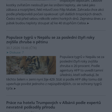
tropickým teplotám. Ledové
kostky zvířatům neslouží jen ke snížení teploty, ale také jako
zábava a rozptýlení, řekl mluvčí zoo Filip Mašek. Zahrada chce akci
podle předpovědi počasí opakovat i při dalších tropických dnech.
Česko má před sebou několik velmi horkých dnů. Zejména dnes a v
pátek budou teploty stoupat až ke 40 stupňům Celsia.
Populace tygrů v Nepálu se za poslední čtyři roky
zvýšila zhruba o pětinu
30.7.2026 10:46 (
ČTK
)
Diskuse: 7
Populace tygrů v Nepálu se za
poslední čtyři roky zvýšila
zhruba o 20 procent. Podle
agentury AFP to uvedli tamní
úředníci, kteří odhadují, že
těchto šelem v zemi nyní žije 429. Stát si podle AFP díky tomu dál
upevňuje pověst jednoho z nejúspěšnějších, co se ochrany tygrů
týče.
Práce na hotelu Trumpových v Albánii podle expertů
nevratně poškodily přírodu