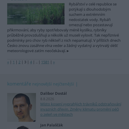
Rybářství v celé republice se
potýkají s dlouhodobým
suchem a extrémním
nedostatek vody. Rybáři
omezují nebo pozastavují
přikrmování, aby ryby spotřebovaly méně kyslíku, rybníky
průběžně provzdušňují a několik už museli vylovit. Tak nepříznivé
podmínky pro chov ryb někteří z nich nepamatují. V příštích dnech
Česko znovu zasáhne vlna veder a žádný vydatný a vytrvalý déšť
meteorologové zatím neočekávají.
«
|
1
|
2
|
3
|
4
|
..
|
1581
|
»
komentáře
nejnovější
nejčtenější
Dalibor Dostál
8.8.2026
Místo kosení vyprahlých trávníků odstraňování
invazních dřevin. Změny klimatu promění péči
o zeleň ve městech
Jan Palaščák