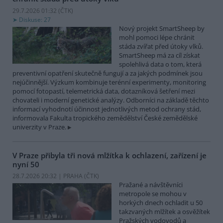
29.7.2026 01:32 (
ČTK
)
Diskuse: 27
Nový projekt SmartSheep by
mohl pomoci lépe chránit
stáda zvířat před útoky vlků.
SmartSheep má za cíl získat
spolehlivá data o tom, která
preventivní opatření skutečně fungují a za jakých podmínek jsou
nejúčinnější. Výzkum kombinuje terénní experimenty, monitoring
pomocí fotopastí, telemetrická data, dotazníková šetření mezi
chovateli i moderní genetické analýzy. Odborníci na základě těchto
informací vyhodnotí účinnost jednotlivých metod ochrany stád,
informovala Fakulta tropického zemědělství České zemědělské
univerzity v Praze.
V Praze přibyla tři nová mlžítka k ochlazení, zařízení je
nyní 50
28.7.2026 20:32 | PRAHA (
ČTK
)
Pražané a návštěvníci
metropole se mohou v
horkých dnech ochladit u 50
takzvaných mlžítek a osvěžítek
Pražských vodovodů a