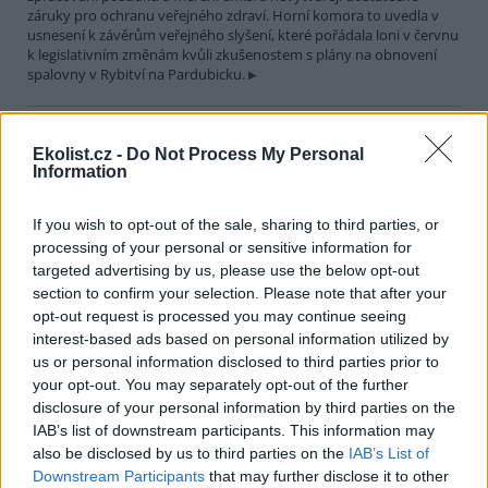
záruky pro ochranu veřejného zdraví. Horní komora to uvedla v
usnesení k závěrům veřejného slyšení, které pořádala loni v červnu
k legislativním změnám kvůli zkušenostem s plány na obnovení
spalovny v Rybitví na Pardubicku.
V národním parku v Keni uhynulo až 15 slonů, úřady
Ekolist.cz -
Do Not Process My Personal
zkoumají příčinu
Information
29.7.2026 19:07 (
ČTK
)
Úřady v Keni vyšetřují úmrtí až
15 slonů, k němuž došlo v
If you wish to opt-out of the sale, sharing to third parties, or
uplynulém měsíci v národním
processing of your personal or sensitive information for
parku Amboseli. V minulosti se
targeted advertising by us, please use the below opt-out
v této východoafrické zemi
section to confirm your selection. Please note that after your
opakovaně objevily případy otrav slonů, které souvisely s
opt-out request is processed you may continue seeing
pytláctvím, uvedla agentura AP.
interest-based ads based on personal information utilized by
us or personal information disclosed to third parties prior to
Soud v Plzni dal pokutu a zákaz funkcí za legalizaci
your opt-out. You may separately opt-out of the further
cesty u Klínovce
disclosure of your personal information by third parties on the
29.7.2026 15:51 (
ČTK
)
IAB’s list of downstream participants. This information may
Pokutu 73 000 korun a zákaz
also be disclosed by us to third parties on the
IAB’s List of
výkonu funkcí spojených s
Downstream Participants
that may further disclose it to other
řídící, organizační a