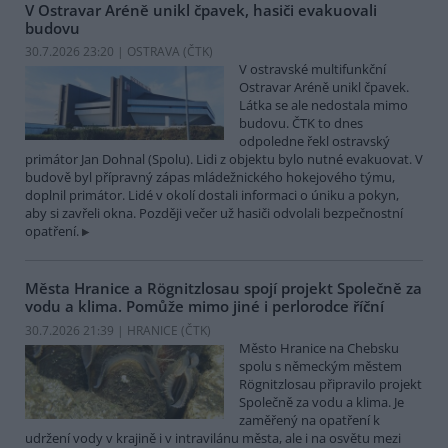
V Ostravar Aréně unikl čpavek, hasiči evakuovali
budovu
30.7.2026 23:20 | OSTRAVA (
ČTK
)
V ostravské multifunkční
Ostravar Aréně unikl čpavek.
Látka se ale nedostala mimo
budovu. ČTK to dnes
odpoledne řekl ostravský
primátor Jan Dohnal (Spolu). Lidi z objektu bylo nutné evakuovat. V
budově byl přípravný zápas mládežnického hokejového týmu,
doplnil primátor. Lidé v okolí dostali informaci o úniku a pokyn,
aby si zavřeli okna. Později večer už hasiči odvolali bezpečnostní
opatření.
Města Hranice a Rögnitzlosau spojí projekt Společně za
vodu a klima. Pomůže mimo jiné i perlorodce říční
30.7.2026 21:39 | HRANICE (
ČTK
)
Město Hranice na Chebsku
spolu s německým městem
Rögnitzlosau připravilo projekt
Společně za vodu a klima. Je
zaměřený na opatření k
udržení vody v krajině i v intravilánu města, ale i na osvětu mezi