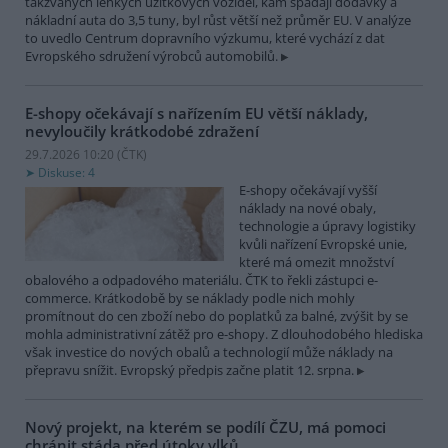
takzvaných lehkých užitkových vozidel, kam spadají dodávky a
nákladní auta do 3,5 tuny, byl růst větší než průměr EU. V analýze
to uvedlo Centrum dopravního výzkumu, které vychází z dat
Evropského sdružení výrobců automobilů.
E-shopy očekávají s nařízením EU větší náklady,
nevyloučily krátkodobé zdražení
29.7.2026 10:20 (
ČTK
)
Diskuse: 4
E-shopy očekávají vyšší
náklady na nové obaly,
technologie a úpravy logistiky
kvůli nařízení Evropské unie,
které má omezit množství
obalového a odpadového materiálu. ČTK to řekli zástupci e-
commerce. Krátkodobě by se náklady podle nich mohly
promítnout do cen zboží nebo do poplatků za balné, zvýšit by se
mohla administrativní zátěž pro e-shopy. Z dlouhodobého hlediska
však investice do nových obalů a technologií může náklady na
přepravu snížit. Evropský předpis začne platit 12. srpna.
Nový projekt, na kterém se podílí ČZU, má pomoci
chránit stáda před útoky vlků