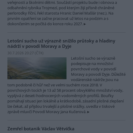
veřejností a školními dětmi. Součástí projektu bude i obnova a
odbahnění rybníka Trojmezí, pod kterým žijí přísně chráněné
perlorodky říční, řekl starosta Hranic Daniel Mašlár (nez.). Na
prvním opatření se začne pracovat už letos na podzim a s
dokončením se počítá do konce roku 2027.
Letošní sucho už výrazně snížilo průtoky a hladiny
nádrží v povodí Moravy a Dyje
30.7.2026 20:27 (
ČTK
)
Letošní sucho se výrazně
podepisuje na množství
povrchové vody v povodí
Moravy a povodí Dyje. Důležité
vodárenské nádrže jsou na
tom podobně či hůř než ve velmi suchém roce 2018. V
povrchových tocích je 13 až 58 procent obvyklého množství vody,
vyplývá z deseti hodnocených vodoměrných profilů. Bouřky
pomáhají situaci jen lokálně a krátkodobě, zásadní plošné zlepšení
lze čekat, až přijdou trvalejší a plošné srážky, uvedla v tiskové
zprávě mluvčí Povodí Moravy Jana Kučerová.
Zemřel botanik Václav Větvička