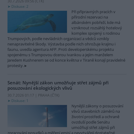
30.7.2026 09:56 (
ČTK
)
Diskuse: 2
Při přípravných pracích v
přírodní rezervaci na
albánském pobřeží, kde má
vzniknout rozsáhlý hotelový
komplex spojený s rodinou
Trumpových, podle nevládních organizací a vědců vznikly
nenapravitelné škody. Výstavba podle nich ohrožuje krajinu i
faunu, uvedla agentura AFP. Proti developerskému projektu
spojenému s Trumpovou dcerou Ivankou a jejím manželem
Jaredem Kushnerem se od konce května v Tiraně konají pravidelné
protesty.
Senát: Nynější zákon umožňuje střet zájmů při
posuzování ekologických vlivů
30.7.2026 01:17 | PRAHA (
ČTK
)
Diskuse: 1
Nynější zákony o posuzování
vlivů stavebních záměrů na
životní prostředí a ochraně
ovzduší podle Senátu
umožňují střet zájmů při
zpracování posudků a měření emisí a nevytvářejí dostatečné