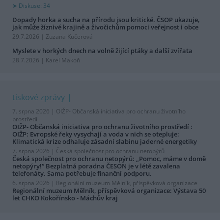
Diskuse: 34
Dopady horka a sucha na přírodu jsou kritické. ČSOP ukazuje,
jak může žíznivé krajině a živočichům pomoci veřejnost i obce
29.7.2026 | Zuzana Kučerová
Myslete v horkých dnech na volně žijící ptáky a další zvířata
28.7.2026 | Karel Makoň
tiskové zprávy
7. srpna 2026 |
OIŽP- Občanská iniciativa pro ochranu životního
prostředí
OIŽP- Občanská iniciativa pro ochranu životního prostředí :
OIŽP: Evropské řeky vysychají a voda v nich se otepluje:
Klimatická krize odhaluje zásadní slabinu jaderné energetiky
7. srpna 2026 |
Česká společnost pro ochranu netopýrů
Česká společnost pro ochranu netopýrů: „Pomoc, máme v domě
netopýry!“ Bezplatná poradna ČESON je v létě zavalena
telefonáty. Sama potřebuje finanční podporu.
6. srpna 2026 |
Regionální muzeum Mělník, příspěvková organizace
Regionální muzeum Mělník, příspěvková organizace: Výstava 50
let CHKO Kokořínsko - Máchův kraj