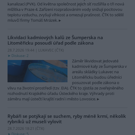
kanalizací (PVK). Od května společnost jejich síť rozšířila o tři nová
mlžítka v Praze 4. Zařízení rozprašováním vody snižují pocitovou
teplotu vzduchu, zvyšují vlhkost a omezují prašnost. ČTK to sdělil
mluvčí firmy Tomáš Mrázek.
Likvidaci kadmiových kalů ze Šumperska na
Litoměřicku posoudí úřad podle zákona
28.7.2026 19:44 | LUKAVEC (
ČTK
)
Diskuse: 2
Záměr likvidovat jedovaté
kadmiové kaly ze Šumperska v
areálu skládky Lukavec na
Litoměřicku budou úředníci
posuzovat podle zákona o
vlivu na životní prostředí (tzv. EIA). ČTK to zjistila ze zveřejněného
rozhodnutí Krajského úřadu Ústeckého kraje. Výhrady proti
záměru mají ústečtí krajští radní i město Lovosice.
Rybáři se potýkají se suchem, ryby méně krmí, několik
rybníků už museli vylovit
28.7.2026 18:21 (
ČTK
)
Diskuse: 5