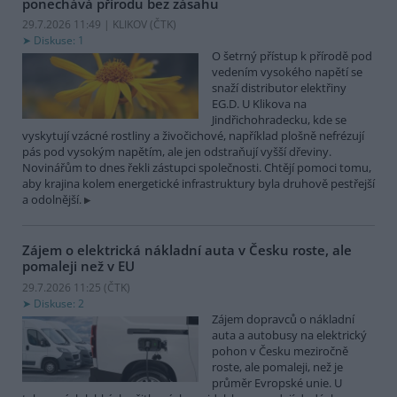
ponechává přírodu bez zásahu
29.7.2026 11:49 | KLIKOV (
ČTK
)
Diskuse: 1
O šetrný přístup k přírodě pod
vedením vysokého napětí se
snaží distributor elektřiny
EG.D. U Klikova na
Jindřichohradecku, kde se
vyskytují vzácné rostliny a živočichové, například plošně nefrézují
pás pod vysokým napětím, ale jen odstraňují vyšší dřeviny.
Novinářům to dnes řekli zástupci společnosti. Chtějí pomoci tomu,
aby krajina kolem energetické infrastruktury byla druhově pestřejší
a odolnější.
Zájem o elektrická nákladní auta v Česku roste, ale
pomaleji než v EU
29.7.2026 11:25 (
ČTK
)
Diskuse: 2
Zájem dopravců o nákladní
auta a autobusy na elektrický
pohon v Česku meziročně
roste, ale pomaleji, než je
průměr Evropské unie. U