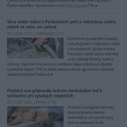
Cenou Víta Grulicha za nejlepší botanický nález roku na území
České republiky. Společnost o tom
informovala
ČTK.
Vlna veder mění v Pardubicích péči o městskou zeleň,
méně se seče, víc zalévá
30.7.2026 12:51 | PARDUBICE (
ČTK
)
Extrémně vysoké letní teploty
ovlivňují péči o městskou zeleň
v Pardubicích. Služby města
Pardubic méně sečou trávníky
a víc zalévají stromy, keře a
záhony. Opatření má pomoci rostlinám lépe zvládnout období
vysokých teplot. ČTK to řekla vedoucí divize agroservis městské
společnosti Jitka Češková.
Pražská zoo připravila ledním medvědům led k
ochlazení při vysokých teplotách
30.7.2026 12:41 | PRAHA (
ČTK
)
Pražská zoologická zahrada
dnes připravila ledním
medvědům zhruba tři tuny
ledu k ochlazení kvůli