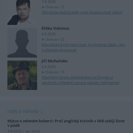
7.8.2026
Diskuse: 13
Ohrožuje nedostatek vody budoucnost jádra?
Eliška Vidomus
6.8.2026
Diskuse: 32
Klimatická krize není over. Vyzýváme vládu, aby
ji přestala ignorovat
Jiří Michalisko
6.8.2026
Diskuse: 18
Otevřený dopis ministerstvu průmyslu a
obchodu ohledně sanace odvalu Heřmanice
rady a návody
Mýtus o zeleném koberci: Proč anglický trávník v létě zabíjí život
v půdě
4.8.2026 | Jan Skala