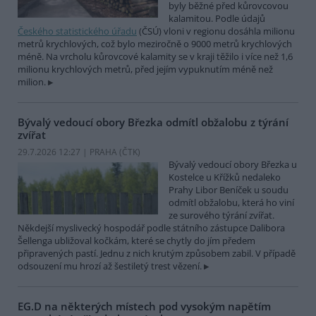
byly běžné před kůrovcovou
kalamitou. Podle údajů
Českého statistického úřadu
(ČSÚ) vloni v regionu dosáhla milionu
metrů krychlových, což bylo meziročně o 9000 metrů krychlových
méně. Na vrcholu kůrovcové kalamity se v kraji těžilo i více než 1,6
milionu krychlových metrů, před jejím vypuknutím méně než
milion.
Bývalý vedoucí obory Březka odmítl obžalobu z týrání
zvířat
29.7.2026 12:27 | PRAHA (
ČTK
)
Bývalý vedoucí obory Březka u
Kostelce u Křížků nedaleko
Prahy Libor Beníček u soudu
odmítl obžalobu, která ho viní
ze surového týrání zvířat.
Někdejší myslivecký hospodář podle státního zástupce Dalibora
Šellenga ubližoval kočkám, které se chytly do jím předem
připravených pastí. Jednu z nich krutým způsobem zabil. V případě
odsouzení mu hrozí až šestiletý trest vězení.
EG.D na některých místech pod vysokým napětím