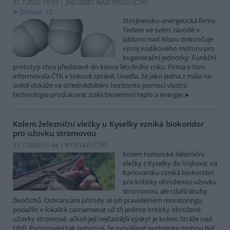
31.7.2026 10:05 | JABLONEC NAD NISOU (
ČTK
)
Diskuse: 22
Strojírensko-energetická firma
Tedom ve svém závodě v
Jablonci nad Nisou dokončuje
vývoj vodíkového motoru pro
kogenerační jednotky. Funkční
prototyp chce představit do konce letošního roku. Firma o tom
informovala ČTK v tiskové zprávě. Uvedla, že jako jedna z mála na
světě dokáže ve střednědobém horizontu pomocí vlastní
technologie produkovat zcela bezemisní teplo a energie.
Kolem železniční vlečky u Kyselky vzniká biokoridor
pro užovku stromovou
31.7.2026 01:44 | KYSELKA (
ČTK
)
Kolem historické železniční
vlečky z Kyselky do Vojkovic na
Karlovarsku vzniká biokoridor
pro kriticky ohroženou užovku
stromovou, ale i další druhy
živočichů. Ochráncům přírody se při pravidelném monitoringu
podařilo v lokalitě zaznamenat už tři jedince kriticky ohrožené
užovky stromové, ačkoli její nejčastější výskyt je kolem Stráže nad
Ohří. Pozorování tak potvrzují, že vytvářené podmínky mohou být