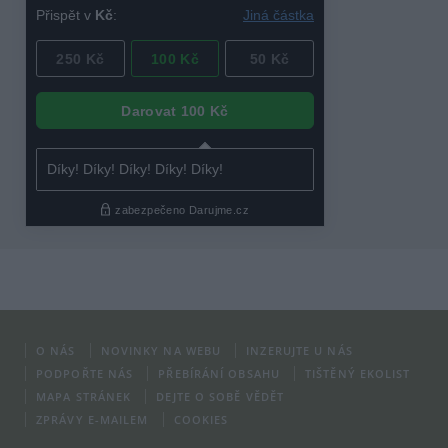
O NÁS
NOVINKY NA WEBU
INZERUJTE U NÁS
PODPOŘTE NÁS
PŘEBÍRÁNÍ OBSAHU
TIŠTĚNÝ EKOLIST
MAPA STRÁNEK
DEJTE O SOBĚ VĚDĚT
ZPRÁVY E-MAILEM
COOKIES