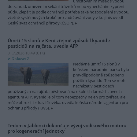
umísťováním misek s vodou
do zahrad, omezením sekání trávníků nebo vynecháním kypření
půdy. Zlepšit je podle ochránců potřeba také hospodaření s vodou,
včetně systémových kroků pro zadržování vody v krajině, uvedl
Český svaz ochránců přírody (ČSOP).
Úmrtí 15 slonů v Keni zřejmě způsobil kyanid z
pesticidů na rajčata, uvedla AFP
31.7.2026 10:49 (
ČTK
)
Diskuse: 2
Nedávné úmrtí 15 slonů v
keňském národním parku bylo
pravděpodobně způsobeno
požitím kyanidu. Ten se mohl
nacházet v pesticidech
používaných na rajčata pěstovaná na okolních farmách, uvedla
agentura AFP. Kyanid je přitom nebezpečný nejen pro zvířata, ale
může ohrozit i zdraví člověka, uvedla keňská národní agentura pro
ochranu přírody (KWS).
Tedom v Jablonci dokončuje vývoj vodíkového motoru
pro kogenerační jednotky