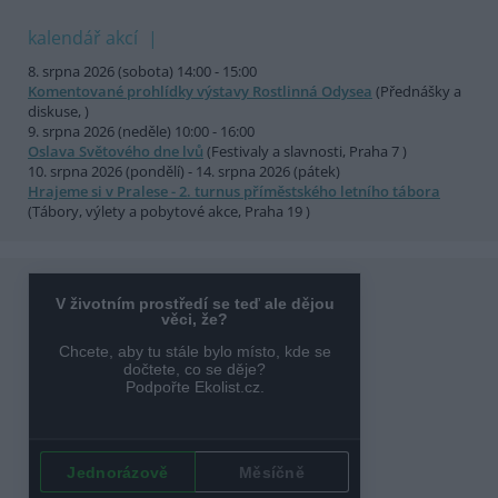
kalendář akcí
8. srpna 2026 (sobota) 14:00 - 15:00
Komentované prohlídky výstavy Rostlinná Odysea
(Přednášky a
diskuse, )
9. srpna 2026 (neděle) 10:00 - 16:00
Oslava Světového dne lvů
(Festivaly a slavnosti, Praha 7 )
10. srpna 2026 (pondělí) - 14. srpna 2026 (pátek)
Hrajeme si v Pralese - 2. turnus příměstského letního tábora
(Tábory, výlety a pobytové akce, Praha 19 )