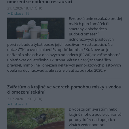
omezení se dotknou restaurací
31.7.2026 18:47 (
ČTK
)
Diskuse: 19
Evropská unie nezakáže prodej
malých porcí omáček či
smetany v obchodech.
Budoucí omezení
jednorázových plastových
porcí se budou týkat pouze jejich používání v restauracích. Na
dotaz ČTK to uvedl mluvčí Evropské komise (EK). Nové unijní
nařízení o obalech a obalových odpadech (PPWR) se začne obecně
uplatňovat od letošního 12. srpna. Většina nejvýznamnějších
pravidel, mimo jiné i omezení některých jednorázových plastových
obalů na dochucovadla, ale začne platit až od roku 2030.
Zvířatům a krajině ve vedrech pomohou misky s vodou
či omezení sekání
31.7.2026 11:01 (
ČTK
)
Diskuse: 1
Divoce žijícím zvířatům nebo
krajině mohou podle ochránců
přírody lidé v nastupujících
vlnách veder pomoci