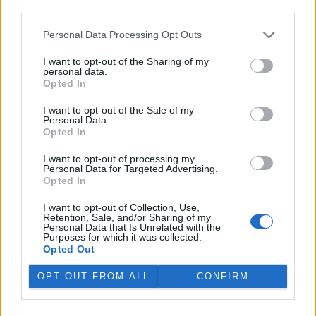
third parties.
rozhodovací pravomocí ve
veřejné správě na jeden rok
Personal Data Processing Opt Outs
vyměřil v odvolacím řízení Krajský soud v Plzni vedoucí stavebního
úřadu v Jáchymově na Karlovarsku Anně Punčochářové. Napsal to
server
Novinky
, podle nějž úřednice vydala před šesti lety v
I want to opt-out of the Sharing of my
personal data.
rozporu se stavebním zákonem několik rozhodnutí ve snaze
Opted In
legalizovat načerno budovanou lesní cestu klíčovou pro propojení
soukromých skiareálů Klínovec a Neklid v Krušných horách.
I want to opt-out of the Sale of my
Personal Data.
Opted In
V Austrálii se mezi volně žijícími ptáky šíří virus ptačí
chřipky H5N1
I want to opt-out of processing my
Personal Data for Targeted Advertising.
29.7.2026 15:08 (
ČTK
)
Opted In
Mezi volně žijícími ptáky v
Austrálii se začal šířit vysoce
nakažlivý virus ptačí chřipky
I want to opt-out of Collection, Use,
Retention, Sale, and/or Sharing of my
H5N1. Podle agentury AFP to
Personal Data that Is Unrelated with the
dnes oznámila hlavní státní
Purposes for which it was collected.
veterinářka Beth Cooksonová. Podle ní jde o očekávaný, ale
Opted Out
znepokojivý vývoj, který může vést k rozsáhlejšímu šíření nákazy
mezi divokými zvířaty. Australská ministryně zemědělství Julie
OPT OUT FROM ALL
CONFIRM
Collinsová uvedla, že zatím nejsou důkazy o hromadném úhynu
ptáků ani o zasažení drůbežářského průmyslu. Riziko pro lidské
zdraví podle ní zůstává nízké.