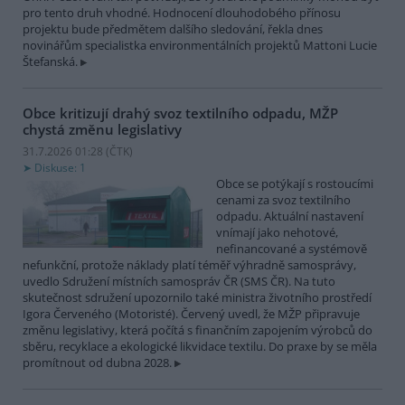
pro tento druh vhodné. Hodnocení dlouhodobého přínosu
projektu bude předmětem dalšího sledování, řekla dnes
novinářům specialistka environmentálních projektů Mattoni Lucie
Štefanská.
Obce kritizují drahý svoz textilního odpadu, MŽP
chystá změnu legislativy
31.7.2026 01:28 (
ČTK
)
Diskuse: 1
Obce se potýkají s rostoucími
cenami za svoz textilního
odpadu. Aktuální nastavení
vnímají jako nehotové,
nefinancované a systémově
nefunkční, protože náklady platí téměř výhradně samosprávy,
uvedlo Sdružení místních samospráv ČR (SMS ČR). Na tuto
skutečnost sdružení upozornilo také ministra životního prostředí
Igora Červeného (Motoristé). Červený uvedl, že MŽP připravuje
změnu legislativy, která počítá s finančním zapojením výrobců do
sběru, recyklace a ekologické likvidace textilu. Do praxe by se měla
promítnout od dubna 2028.