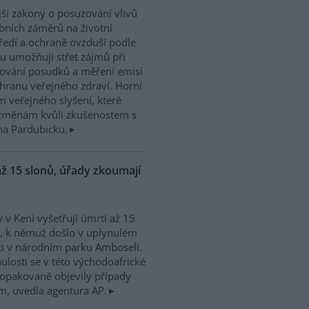
ší zákony o posuzování vlivů
bních záměrů na životní
ředí a ochraně ovzduší podle
u umožňují střet zájmů při
ování posudků a měření emisí
chranu veřejného zdraví. Horní
 veřejného slyšení, které
m změnám kvůli zkušenostem s
na Pardubicku.
ž 15 slonů, úřady zkoumají
 v Keni vyšetřují úmrtí až 15
, k němuž došlo v uplynulém
i v národním parku Amboseli.
ulosti se v této východoafrické
opakovaně objevily případy
ím, uvedla agentura AP.