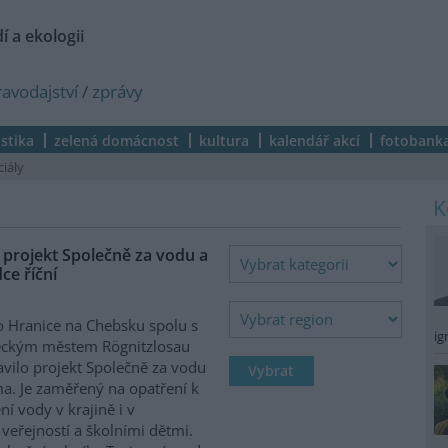
í a ekologii
ravodajství
/
zprávy
istika
zelená domácnost
kultura
kalendář akcí
fotobank
ciály
 projekt Společně za vodu a
ce říční
 Hranice na Chebsku spolu s
ig
ckým městem Rögnitzlosau
avilo projekt Společně za vodu
ma. Je zaměřený na opatření k
ní vody v krajině i v
 veřejností a školními dětmi.