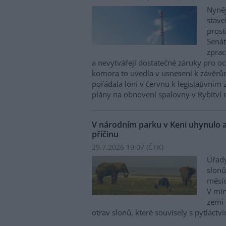
Nyněj
stave
prost
Senát
zprac
a nevytvářejí dostatečné záruky pro o
komora to uvedla v usnesení k závěrům
pořádala loni v červnu k legislativní
plány na obnovení spalovny v Rybitví 
V národním parku v Keni uhynulo a
příčinu
29.7.2026 19:07 (
ČTK
)
Úřady
slonů
měsíc
V min
zemi 
otrav slonů, které souvisely s pytláctv