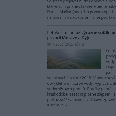
Součástí projektu bude i obnova a odb
kterým žijí přísně chráněné perlorodky 
Daniel Mašlár (nez.). Na prvním opatře
na podzim a s dokončením se počítá d
Letošní sucho už výrazně snížilo pr
povodí Moravy a Dyje
30.7.2026 20:27 (
ČTK
)
Letoš
podep
vody 
Dyje.
jsou 
velmi suchém roce 2018. V povrchovýc
obvyklého množství vody, vyplývá z d
vodoměrných profilů. Bouřky pomáhají 
krátkodobě, zásadní plošné zlepšení lze
plošné srážky, uvedla v tiskové zpráv
Kučerová.