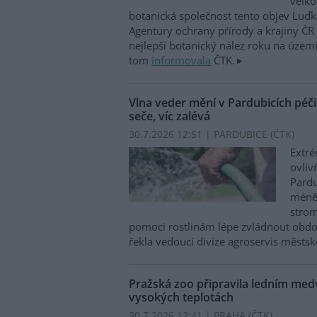
velko
botanická společnost tento objev Luďk
Agentury ochrany přírody a krajiny ČR 
nejlepší botanický nález roku na území
tom
informovala
ČTK.
Vlna veder mění v Pardubicích péč
seče, víc zalévá
30.7.2026 12:51 | PARDUBICE (
ČTK
)
Extré
ovliv
Pardu
méně 
strom
pomoci rostlinám lépe zvládnout obdob
řekla vedoucí divize agroservis městsk
Pražská zoo připravila ledním med
vysokých teplotách
30.7.2026 12:41 | PRAHA (
ČTK
)