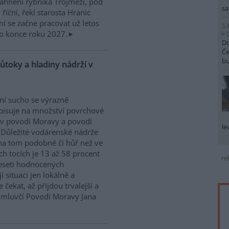
ahnění rybníka Trojmezí, pod
sa
říční, řekl starosta Hranic
ní se začne pracovat už letos
5.
o konce roku 2027.
Do
Če
b
ůtoky a hladiny nádrží v
ní sucho se výrazně
isuje na množství povrchové
v povodí Moravy a povodí
le
 Důležité vodárenské nádrže
na tom podobně či hůř než ve
h tocích je 13 až 58 procent
re
eseti hodnocených
situaci jen lokálně a
 čekat, až přijdou trvalejší a
ě mluvčí Povodí Moravy Jana