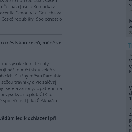
květého na Třebíčsku. Česká
v
a Čecha a Josefa Komárka z
2
ocenila Cenou Víta Grulicha za
 České republiky. Společnost o
M
ž
2
i o městskou zeleň, méně se
1
V
mně vysoké letní teploty
v
ňují péči o městskou zeleň v
k
bicích. Služby města Pardubic
sečou trávníky a víc zalévají
1
V
y, keře a záhony. Opatření má
c
í vysokých teplot. ČTK to
T
é společnosti Jitka Češková.
7
A
vědům led k ochlazení při
p
o
P