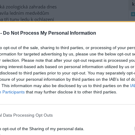
k
ká zoologická zahrada dnes
ravila ledním medvědům
a tři tuny ledu k ochlazení
 tropickým teplotám. Ledové
y zvířatům neslouží jen ke
 -
Do Not Process My Personal Information
8
rozptýlení, řekl mluvčí zoo Filip
K
vědi počasí opakovat i při
to opt-out of the sale, sharing to third parties, or processing of your per
O
ed sebou několik velmi
formation for targeted advertising by us, please use the below opt-out s
budou teploty stoupat až ke 40
9
r selection. Please note that after your opt-out request is processed y
O
eing interest-based ads based on personal information utilized by us or
s
disclosed to third parties prior to your opt-out. You may separately opt-
1
losure of your personal information by third parties on the IAB’s list of
dní čtyři roky zvýšila
(
. This information may also be disclosed by us to third parties on the
IA
H
Participants
that may further disclose it to other third parties.
p
a
ace tygrů v Nepálu se za
dní čtyři roky zvýšila zhruba o
ocent. Podle agentury AFP to
l Data Processing Opt Outs
i tamní úředníci, kteří
ují, že těchto šelem v zemi
o opt-out of the Sharing of my personal data.
tomu dál upevňuje pověst