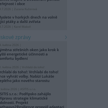
eřejnost i obce
9.7.2026 | Zuzana Kučerová
yslete v horkých dnech na volně
ijící ptáky a další zvířata
8.7.2026 | Karel Makoň
tiskové zprávy
4. května 2026 |
ýměna střešních oken jako krok k
yšší energetické účinnosti a
omfortu bydlení
1. května 2026 |
Vrchlabí do toho!
rchlabí do toho!: Vrchlabí do toho!
hce vyhrát volby. Nabízí Lukáše
eplého jako nového starostu
. května 2026 |
ASITIS s.r.o.
SITIS s.r.o.: Podřipsko zahájilo
řípravu strategie klimatické
dolnosti. Projekt
athways2Resilience propojil adaptaci