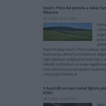
Soud v Plzni dal pokutu a zákaz funk
Klínovce
29.7.2026 15:51 (
ČTK
)
Pokut
výkon
organ
pravo
jeden
řízení Krajský soud v Plzni vedoucí s
Karlovarsku Anně Punčochářové. Napsa
nějž úřednice vydala před šesti lety 
několik rozhodnutí ve snaze legalizov
cestu klíčovou pro propojení soukromý
v Krušných horách.
V Austrálii se mezi volně žijícími pt
H5N1
29.7.2026 15:08 (
ČTK
)
Mezi 