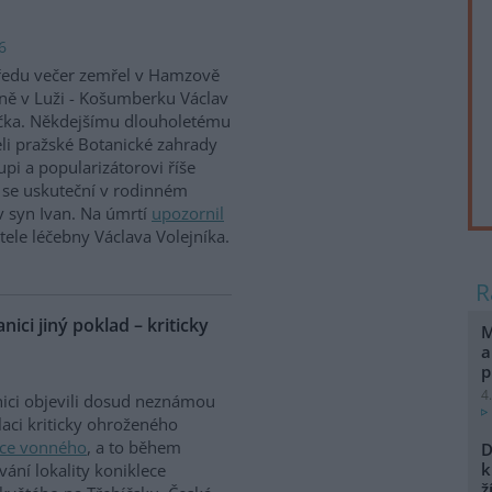
6
ředu večer zemřel v Hamzově
ně v Luži - Košumberku Václav
čka. Někdejšímu dlouholetému
eli pražské Botanické zahrady
upi a popularizátorovi říše
ní se uskuteční v rodinném
v syn Ivan. Na úmrtí
upozornil
ele léčebny Václava Volejníka.
nici jiný poklad – kriticky
M
a
p
4
ici objevili dosud neznámou
aci kriticky ohroženého
vce vonného
, a to během
D
k
vání lokality koniklece
ž