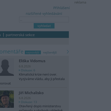
reklama
Přihlášení
rozšířené vyhledávání
a
partnerská sekce
komentáře
nejnovější
nejčtenější
Eliška Vidomus
6.8.2026
Diskuse: 6
Klimatická krize není over.
Vyzýváme vládu, aby ji přestala
norovat
Jiří Michalisko
6.8.2026
Diskuse: 13
Otevřený dopis ministerstvu
průmyslu a obchodu ohledně