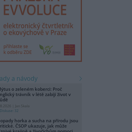
rady a návody
ýtus o zeleném koberci: Proč
nglický trávník v létě zabíjí život v
ůdě
.8.2026 | Jan Skala
Diskuse: 32
opady horka a sucha na přírodu jsou
ritické. ČSOP ukazuje, jak může
íznivé krajině a živočichům pomoci