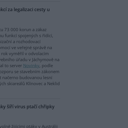
cí za legalizaci cesty u
u 73 000 korun a zákaz
u funkcí spojených s řídící,
izační a rozhodovací
mocí ve veřejné správě na
 rok vyměřil v odvolacím
tavebního úřadu v Jáchymově na
l to server
Novinky
, podle
v rozporu se stavebním zákonem
at načerno budovanou lesní
ch skiareálů Klínovec a Neklid
áky šíří virus ptačí chřipky
volně žijícími ptáky v Austrálii