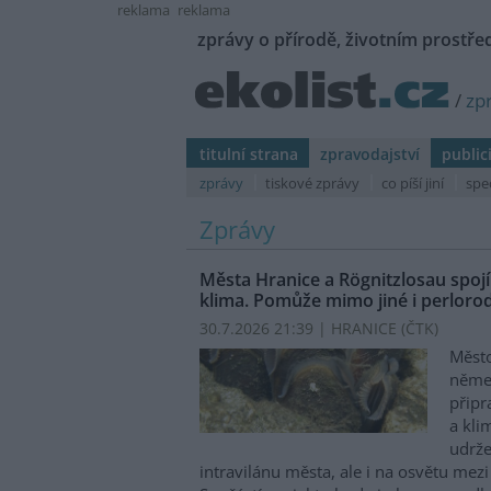
reklama
reklama
zprávy o přírodě, životním prostřed
/
zp
titulní strana
zpravodajství
public
zprávy
tiskové zprávy
co píší jiní
spe
Zprávy
Města Hranice a Rögnitzlosau spojí
klima. Pomůže mimo jiné i perlorod
30.7.2026 21:39 | HRANICE (
ČTK
)
Město
něme
připr
a kli
udrže
intravilánu města, ale i na osvětu mezi