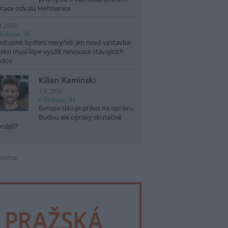
nace odvalu Heřmanice
8.2026
Diskuse: 39
stupné bydlení nevyřeší jen nová výstavba.
sko musí lépe využít renovace stávajících
udov
Kilian Kaminski
1.8.2026
Diskuse: 41
Evropa slibuje právo na opravu.
Budou ale opravy skutečně
vnější?
klama