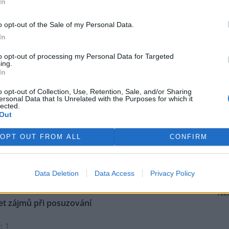
In
ny tygrů týče.
o opt-out of the Sale of my Personal Data.
In
nii podle expertů nevratně
to opt-out of processing my Personal Data for Targeted
ing.
In
řípravných pracích v přírodní
vaci na albánském pobřeží,
o opt-out of Collection, Use, Retention, Sale, and/or Sharing
á vzniknout rozsáhlý hotelový
ersonal Data that Is Unrelated with the Purposes for which it
lected.
ex spojený s rodinou
Out
pových, podle nevládních
elné škody. Výstavba podle nich
OPT OUT FROM ALL
CONFIRM
tura AFP. Proti developerskému
rou Ivankou a jejím manželem
 v Tiraně konají pravidelné
Data Deletion
Data Access
Privacy Policy
rek
et zájmů při posuzování
: 1