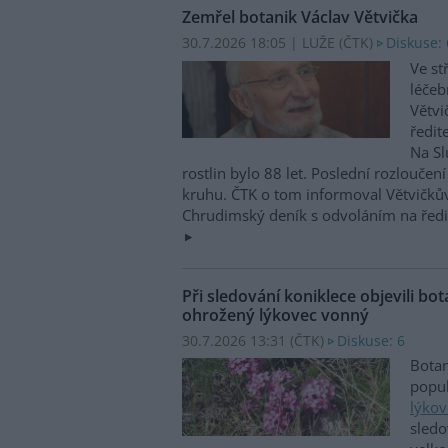
Zemřel botanik Václav Větvička
30.7.2026 18:05 | LUŽE (
ČTK
)
Diskuse: 
Ve st
léčeb
Větvi
ředit
Na Sl
rostlin bylo 88 let. Poslední rozlouče
kruhu. ČTK o tom informoval Větvičků
Chrudimský deník s odvoláním na ředit
Při sledování koniklece objevili bota
ohrožený lýkovec vonný
30.7.2026 13:31 (
ČTK
)
Diskuse: 6
Botan
popul
lýko
sledo