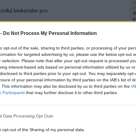
6
p
vzniká biokoridor pro
R
p
l
 historické železniční vlečky z
 -
Do Not Process My Personal Information
ky do Vojkovic na Karlovarsku
á biokoridor pro kriticky
to opt-out of the sale, sharing to third parties, or processing of your per
enou užovku stromovou, ale i
formation for targeted advertising by us, please use the below opt-out s
 druhy živočichů. Ochráncům
8
r selection. Please note that after your opt-out request is processed y
 podařilo v lokalitě
K
eing interest-based ads based on personal information utilized by us or
O
ožené užovky stromové, ačkoli
disclosed to third parties prior to your opt-out. You may separately opt-
 nad Ohří. Pozorování tak
9
losure of your personal information by third parties on the IAB’s list of
ou být pro tento druh vhodné.
O
. This information may also be disclosed by us to third parties on the
IA
ojektu bude předmětem
s
Participants
that may further disclose it to other third parties.
m specialistka
1
cie Štefanská.
(
H
p
l Data Processing Opt Outs
ho odpadu, MŽP chystá
a
o opt-out of the Sharing of my personal data.