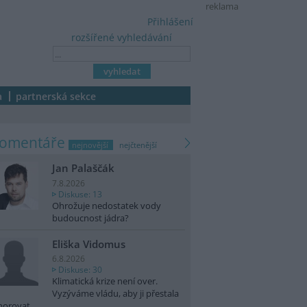
reklama
Přihlášení
rozšířené vyhledávání
a
partnerská sekce
komentáře
nejnovější
nejčtenější
Jan Palaščák
7.8.2026
Diskuse: 13
Ohrožuje nedostatek vody
budoucnost jádra?
Eliška Vidomus
6.8.2026
Diskuse: 30
Klimatická krize není over.
Vyzýváme vládu, aby ji přestala
norovat