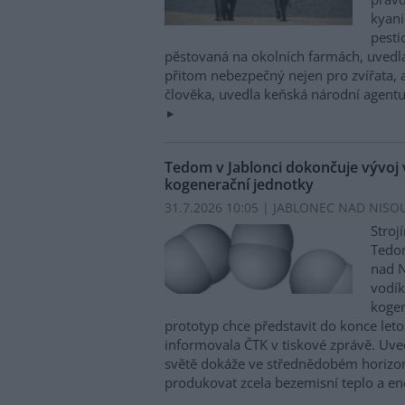
kyani
pesti
pěstovaná na okolních farmách, uvedla
přitom nebezpečný nejen pro zvířata, a
člověka, uvedla keňská národní agentu
Tedom v Jablonci dokončuje vývoj
kogenerační jednotky
31.7.2026 10:05 | JABLONEC NAD NISOU
Stroj
Tedom
nad N
vodí
kogen
prototyp chce představit do konce let
informovala ČTK v tiskové zprávě. Uved
světě dokáže ve střednědobém horizon
produkovat zcela bezemisní teplo a en