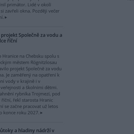
l primátor. Lidé v okolí
si zavřeli okna. Později večer
í.
 projekt Společně za vodu a
ce říční
 Hranice na Chebsku spolu s
ckým městem Rögnitzlosau
avilo projekt Společně za vodu
ma. Je zaměřený na opatření k
ní vody v krajině i v
 veřejností a školními dětmi.
ahnění rybníka Trojmezí, pod
říční, řekl starosta Hranic
ní se začne pracovat už letos
o konce roku 2027.
ůtoky a hladiny nádrží v