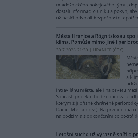
mládežnického hokejového týmu, doplni
dostali informaci o úniku a pokyn, aby 
už hasiči odvolali bezpečnostní opatřen
Města Hranice a Rögnitzlosau spojí
klima. Pomůže mimo jiné i perlorod
30.7.2026 21:39 | HRANICE (
ČTK
)
Město
něme
připr
a kli
udrže
intravilánu města, ale i na osvětu mezi
Součástí projektu bude i obnova a odb
kterým žijí přísně chráněné perlorodky 
Daniel Mašlár (nez.). Na prvním opatře
na podzim a s dokončením se počítá d
Letošní sucho už výrazně snížilo pr