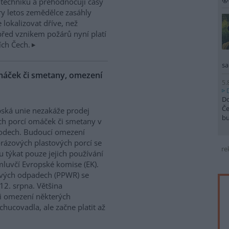
í techniku a přehodnocují časy
ry letos zemědělce zasáhly
 lokalizovat dříve, než
řed vznikem požárů nyní platí
ích Čech.
sa
máček či smetany, omezení
5.
Do
Če
ská unie nezakáže prodej
b
h porcí omáček či smetany v
odech. Budoucí omezení
rázových plastových porcí se
re
 týkat pouze jejich používání
mluvčí Evropské komise (EK).
lových odpadech (PPWR) se
12. srpna. Většina
 i omezení některých
hucovadla, ale začne platit až