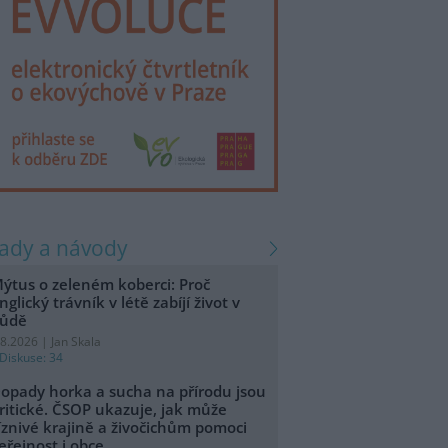
rady a návody
ýtus o zeleném koberci: Proč
nglický trávník v létě zabíjí život v
ůdě
.8.2026 | Jan Skala
Diskuse: 34
opady horka a sucha na přírodu jsou
ritické. ČSOP ukazuje, jak může
íznivé krajině a živočichům pomoci
eřejnost i obce