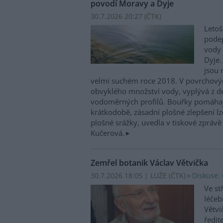
povodí Moravy a Dyje
30.7.2026 20:27 (
ČTK
)
Letoš
podep
vody 
Dyje.
jsou 
velmi suchém roce 2018. V povrchovýc
obvyklého množství vody, vyplývá z d
vodoměrných profilů. Bouřky pomáhají 
krátkodobě, zásadní plošné zlepšení lze
plošné srážky, uvedla v tiskové zpráv
Kučerová.
Zemřel botanik Václav Větvička
30.7.2026 18:05 | LUŽE (
ČTK
)
Diskuse: 
Ve st
léčeb
Větvi
ředit