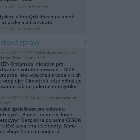
9.7.2026 | Zuzana Kučerová
yslete v horkých dnech na volně
ijící ptáky a další zvířata
8.7.2026 | Karel Makoň
tiskové zprávy
. srpna 2026 |
OIŽP- Občanská iniciativa pro
chranu životního prostředí
IŽP- Občanská iniciativa pro
chranu životního prostředí : OIŽP:
vropské řeky vysychají a voda v nich
e otepluje: Klimatická krize odhaluje
ásadní slabinu jaderné energetiky
. srpna 2026 |
Česká společnost pro ochranu
etopýrů
eská společnost pro ochranu
etopýrů: „Pomoc, máme v domě
etopýry!“ Bezplatná poradna ČESON
e v létě zavalena telefonáty. Sama
otřebuje finanční podporu.