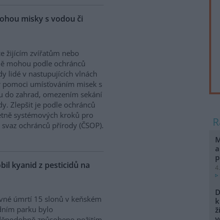
ohou misky s vodou či
e žijícím zvířatům nebo
ně mohou podle ochránců
dy lidé v nastupujících vlnách
r pomoci umísťováním misek s
u do zahrad, omezením sekání
. Zlepšit je podle ochránců
etně systémových kroků pro
ý svaz ochránců přírody (ČSOP).
M
a
p
bil kyanid z pesticidů na
4
D
vné úmrtí 15 slonů v keňském
k
dním parku bylo
ž
v
děpodobně způsobeno požitím