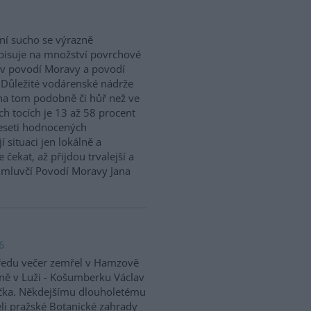
ní sucho se výrazně
isuje na množství povrchové
v povodí Moravy a povodí
 Důležité vodárenské nádrže
na tom podobně či hůř než ve
h tocích je 13 až 58 procent
eseti hodnocených
situaci jen lokálně a
 čekat, až přijdou trvalejší a
ě mluvčí Povodí Moravy Jana
6
ředu večer zemřel v Hamzově
ně v Luži - Košumberku Václav
čka. Někdejšímu dlouholetému
eli pražské Botanické zahrady