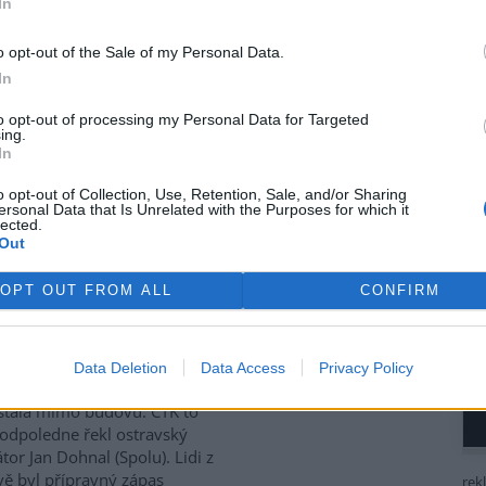
In
se potýkají s rostoucími
i za svoz textilního odpadu.
o opt-out of the Sale of my Personal Data.
lní nastavení vnímají jako
In
ové, nefinancované a
mově nefunkční, protože
to opt-out of processing my Personal Data for Targeted
ávy, uvedlo Sdružení místních
ing.
In
nost sdružení upozornilo také
veného (Motoristé). Červený
o opt-out of Collection, Use, Retention, Sale, and/or Sharing
tivy, která počítá s finančním
ersonal Data that Is Unrelated with the Purposes for which it
a ekologické likvidace textilu.
lected.
Out
ubna 2028.
OPT OUT FROM ALL
CONFIRM
siči evakuovali budovu
ravské multifunkční Ostravar
Data Deletion
Data Access
Privacy Policy
 unikl čpavek. Látka se ale
stala mimo budovu. ČTK to
odpoledne řekl ostravský
tor Jan Dohnal (Spolu). Lidi z
vě byl přípravný zápas
rek