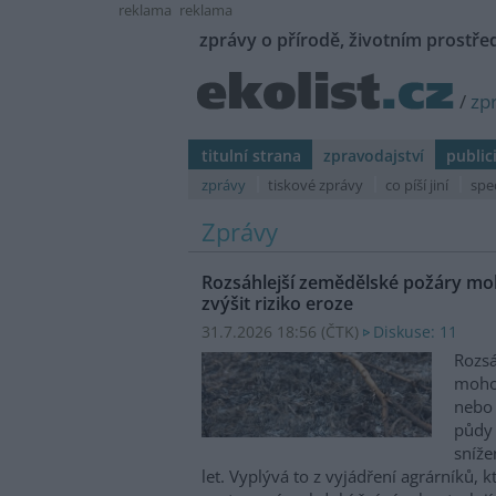
reklama
reklama
zprávy o přírodě, životním prostřed
/
zp
titulní strana
zpravodajství
public
zprávy
tiskové zprávy
co píší jiní
spe
Zprávy
Rozsáhlejší zemědělské požáry moh
zvýšit riziko eroze
31.7.2026 18:56 (
ČTK
)
Diskuse: 11
Rozsá
mohou
nebo 
půdy 
sníže
let. Vyplývá to z vyjádření agrárníků, 