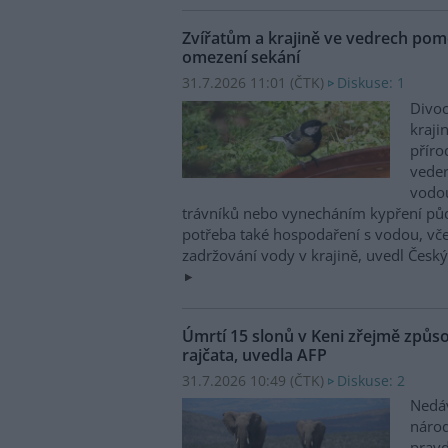
Zvířatům a krajině ve vedrech pom
omezení sekání
31.7.2026 11:01 (
ČTK
)
Diskuse: 1
Divoc
kraji
příro
vede
vodo
trávníků nebo vynecháním kypření půdy
potřeba také hospodaření s vodou, vč
zadržování vody v krajině, uvedl Česk
Úmrtí 15 slonů v Keni zřejmě způso
rajčata, uvedla AFP
31.7.2026 10:49 (
ČTK
)
Diskuse: 2
Nedá
náro
prav