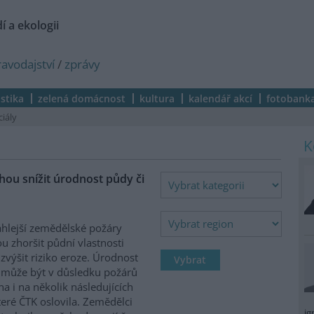
í a ekologii
ravodajství
/
zprávy
istika
zelená domácnost
kultura
kalendář akcí
fotobank
ciály
ou snížit úrodnost půdy či
hlejší zemědělské požáry
 zhoršit půdní vlastnosti
zvýšit riziko eroze. Úrodnost
může být v důsledku požárů
na i na několik následujících
které ČTK oslovila. Zemědělci
ig