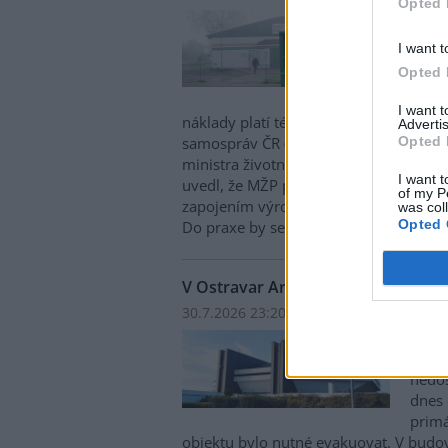
Opted 
Obce 
cenam
I want t
Aktuá
Opted 
nehot
systé
I want 
náklady platí téměř výhradně samospr
Advertis
Opted 
samospráv ČR (SMS ČR). Na tuto skuteč
ministra životního prostředí Igora Čer
I want t
uvedl, že MŽP připravuje změnu legisla
of my P
zapojením výrobců do sběru, recyklace 
was col
Opted 
Do praxe by se měla promítnout od d
V Ostravar Aréně unikl čpavek, ha
30.7.2026 23:20 | OSTRAVA (
ČTK
)
V ost
Aréně
nedo
dnes 
primá
objektu bylo nutné evakuovat. V budo