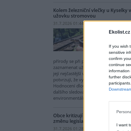
Kolem železniční vlečky u Kyselky 
užovku stromovou
31.7.2026 01:44 | KYSELKA (
ČTK
)
Kolem
Ekolist.cz
Kysel
vznik
If you wish 
ohrož
sensitive in
další
confirm you
přírody se při pravidelném monitoringu
continue se
zaznamenat už tři jedince kriticky ohr
information 
její nejčastější výskyt je kolem Stráže
further disc
potvrzují, že vytvářené podmínky moh
participants
Hodnocení dlouhodobého přínosu pr
Downstream 
dalšího sledování, řekla dnes novinářů
environmentálních projektů Mattoni Lu
Persona
Obce kritizují drahý svoz textilní
změnu legislativy
I want t
31.7.2026 01:28 (
ČTK
)
Diskuse: 1