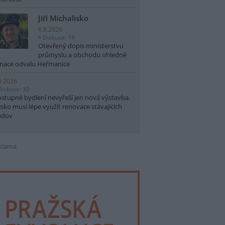
Jiří Michalisko
6.8.2026
Diskuse: 18
Otevřený dopis ministerstvu
průmyslu a obchodu ohledně
nace odvalu Heřmanice
8.2026
Diskuse: 39
stupné bydlení nevyřeší jen nová výstavba.
sko musí lépe využít renovace stávajících
udov
klama