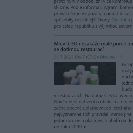
proto nyní v období žní více kontroluj
sklizně. Podle informací Agrární komo
převážně menší požáry a podařilo se je
způsobily rozsáhlejší škody.
Výstraha
p
pro celou republiku s výjimkou severn
Mluvčí: EU nezakáže malé porce o
se dotknou restaurací
31.7.2026 18:47 (
ČTK
)
Diskuse: 19
Evrop
malýc
obch
jedno
budou
v restauracích. Na dotaz ČTK to uvedl 
Nové unijní nařízení o obalech a oba
začne obecně uplatňovat od letošního 
nejvýznamnějších pravidel, mimo jiné
jednorázových plastových obalů na doc
od roku 2030.