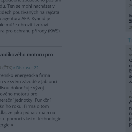
du. Ten se mohl nacházet v
2
cidech používaných na rajčata
M
 agentura AFP. Kyanid je
ž
le může ohrozit i zdraví
2
ra pro ochranu přírody (KWS).
7
 vodíkového motoru pro
o
O
o
 (
ČTK
)
Diskuse: 22
E
írensko-energetická firma
s
 ve svém závodě v Jablonci
z
isou dokončuje vývoj
7
kového motoru pro
n
erační jednotky. Funkční
Č
ošního roku. Firma o tom
n
la, že jako jedna z mála na
n
tu pomocí vlastní technologie
j
p
ergie.