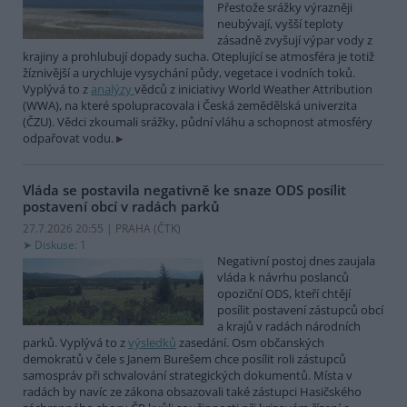
Přestože srážky výrazněji
neubývají, vyšší teploty
zásadně zvyšují výpar vody z
krajiny a prohlubují dopady sucha. Oteplující se atmosféra je totiž
žíznivější a urychluje vysychání půdy, vegetace i vodních toků.
Vyplývá to z
analýzy
vědců z iniciativy World Weather Attribution
(WWA), na které spolupracovala i Česká zemědělská univerzita
(ČZU). Vědci zkoumali srážky, půdní vláhu a schopnost atmosféry
odpařovat vodu.
Vláda se postavila negativně ke snaze ODS posílit
postavení obcí v radách parků
27.7.2026 20:55 | PRAHA (
ČTK
)
Diskuse: 1
Negativní postoj dnes zaujala
vláda k návrhu poslanců
opoziční ODS, kteří chtějí
posílit postavení zástupců obcí
a krajů v radách národních
parků. Vyplývá to z
výsledků
zasedání. Osm občanských
demokratů v čele s Janem Burešem chce posílit roli zástupců
samospráv při schvalování strategických dokumentů. Místa v
radách by navíc ze zákona obsazovali také zástupci Hasičského