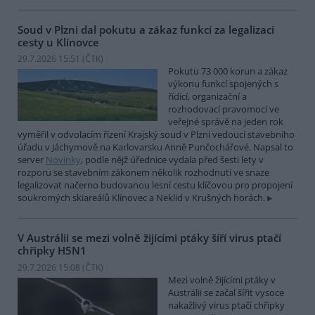
Soud v Plzni dal pokutu a zákaz funkcí za legalizaci
cesty u Klínovce
29.7.2026 15:51 (
ČTK
)
Pokutu 73 000 korun a zákaz
výkonu funkcí spojených s
řídící, organizační a
rozhodovací pravomocí ve
veřejné správě na jeden rok
vyměřil v odvolacím řízení Krajský soud v Plzni vedoucí stavebního
úřadu v Jáchymově na Karlovarsku Anně Punčochářové. Napsal to
server
Novinky
, podle nějž úřednice vydala před šesti lety v
rozporu se stavebním zákonem několik rozhodnutí ve snaze
legalizovat načerno budovanou lesní cestu klíčovou pro propojení
soukromých skiareálů Klínovec a Neklid v Krušných horách.
V Austrálii se mezi volně žijícími ptáky šíří virus ptačí
chřipky H5N1
29.7.2026 15:08 (
ČTK
)
Mezi volně žijícími ptáky v
Austrálii se začal šířit vysoce
nakažlivý virus ptačí chřipky