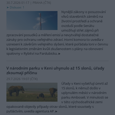
30.7.2026 01:17 | PRAHA (
ČTK
)
Diskuse: 1
Nynější zákony o posuzování
vlivů stavebních záměrů na
životní prostředí a ochraně
ovzduší podle Senátu
umožňují střet zájmů při
zpracování posudků a měření emisí a nevytvářejí dostatečné
záruky pro ochranu veřejného zdraví. Horní komora to uvedla v
usnesení k závěrům veřejného slyšení, které pořádala loni v červnu
k legislativním změnám kvůli zkušenostem s plány na obnovení
spalovny v Rybitví na Pardubicku.
V národním parku v Keni uhynulo až 15 slonů, úřady
zkoumají příčinu
29.7.2026 19:07 (
ČTK
)
Úřady v Keni vyšetřují úmrtí až
15 slonů, k němuž došlo v
uplynulém měsíci v národním
parku Amboseli. V minulosti se
v této východoafrické zemi
opakovaně objevily případy otrav slonů, které souvisely s
pytláctvím, uvedla agentura AP.