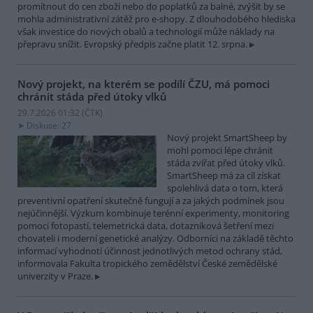
promítnout do cen zboží nebo do poplatků za balné, zvýšit by se
mohla administrativní zátěž pro e-shopy. Z dlouhodobého hlediska
však investice do nových obalů a technologií může náklady na
přepravu snížit. Evropský předpis začne platit 12. srpna.
Nový projekt, na kterém se podílí ČZU, má pomoci
chránit stáda před útoky vlků
29.7.2026 01:32 (
ČTK
)
Diskuse: 27
Nový projekt SmartSheep by
mohl pomoci lépe chránit
stáda zvířat před útoky vlků.
SmartSheep má za cíl získat
spolehlivá data o tom, která
preventivní opatření skutečně fungují a za jakých podmínek jsou
nejúčinnější. Výzkum kombinuje terénní experimenty, monitoring
pomocí fotopastí, telemetrická data, dotazníková šetření mezi
chovateli i moderní genetické analýzy. Odborníci na základě těchto
informací vyhodnotí účinnost jednotlivých metod ochrany stád,
informovala Fakulta tropického zemědělství České zemědělské
univerzity v Praze.