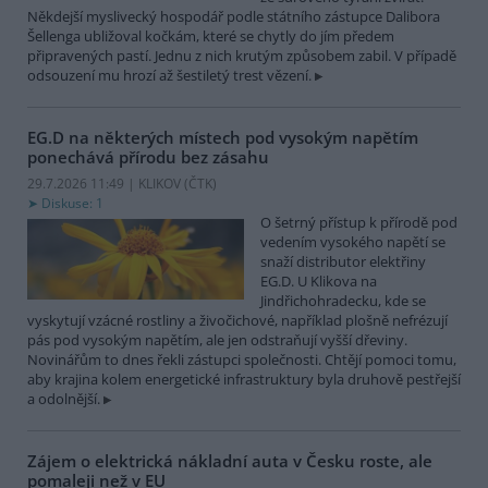
Někdejší myslivecký hospodář podle státního zástupce Dalibora
Šellenga ubližoval kočkám, které se chytly do jím předem
připravených pastí. Jednu z nich krutým způsobem zabil. V případě
odsouzení mu hrozí až šestiletý trest vězení.
EG.D na některých místech pod vysokým napětím
ponechává přírodu bez zásahu
29.7.2026 11:49 | KLIKOV (
ČTK
)
Diskuse: 1
O šetrný přístup k přírodě pod
vedením vysokého napětí se
snaží distributor elektřiny
EG.D. U Klikova na
Jindřichohradecku, kde se
vyskytují vzácné rostliny a živočichové, například plošně nefrézují
pás pod vysokým napětím, ale jen odstraňují vyšší dřeviny.
Novinářům to dnes řekli zástupci společnosti. Chtějí pomoci tomu,
aby krajina kolem energetické infrastruktury byla druhově pestřejší
a odolnější.
Zájem o elektrická nákladní auta v Česku roste, ale
pomaleji než v EU