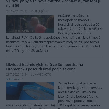
V Praze přibyla tři nová mlžítka k ochlazení, zařízení je
nyní 50
28.7.2026 20:32 | PRAHA (
ČTK
)
Pražané a návštěvníci
metropole se mohou v
horkých dnech ochladit u 50
takzvaných mlžítek a osvěžítek
Pražských vodovodů a
kanalizací (PVK). Od května společnost jejich síť rozšířila o tři nová
mlžítka v Praze 4. Zařízení rozprašováním vody snižují pocitovou
teplotu vzduchu, zvyšují vlhkost a omezují prašnost. ČTK to sdělil
mluvčí firmy Tomáš Mrázek.
Likvidaci kadmiových kalů ze Šumperska na
Litoměřicku posoudí úřad podle zákona
28.7.2026 19:44 | LUKAVEC (
ČTK
)
Diskuse: 2
Záměr likvidovat jedovaté
kadmiové kaly ze Šumperska v
areálu skládky Lukavec na
Litoměřicku budou úředníci
posuzovat podle zákona o
vlivu na životní prostředí (tzv. EIA). ČTK to zjistila ze zveřejněného