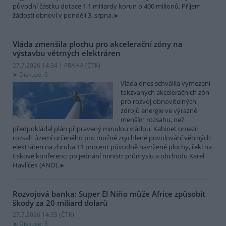
původní částku dotace 1,1 miliardy korun o 400 milionů. Příjem
žádostí obnoví v pondělí 3. srpna.
Vláda zmenšila plochu pro akcelerační zóny na
výstavbu větrných elektráren
27.7.2026 14:34 | PRAHA (
ČTK
)
Diskuse: 6
Vláda dnes schválila vymezení
takzvaných akceleračních zón
pro rozvoj obnovitelných
zdrojů energie ve výrazně
menším rozsahu, než
předpokládal plán připravený minulou vládou. Kabinet omezil
rozsah území určeného pro možné zrychlené povolování větrných
elektráren na zhruba 11 procent původně navržené plochy, řekl na
tiskové konferenci po jednání ministr průmyslu a obchodu Karel
Havlíček (ANO).
Rozvojová banka: Super El Niňo může Africe způsobit
škody za 20 miliard dolarů
27.7.2026 14:33 (
ČTK
)
Diskuse: 3