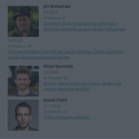
Jiří Michalisko
6.8.2026
Diskuse: 9
Otevřený dopis ministerstvu průmyslu a
obchodu ohledně sanace odvalu Heřmanice
5.8.2026
Diskuse: 39
Dostupné bydlení nevyřeší jen nová výstavba. Česko musí lépe
využít renovace stávajících budov
Kilian Kaminski
1.8.2026
Diskuse: 38
Evropa slibuje právo na opravu. Budou ale
opravy skutečně levnější?
David Chytil
31.7.2026
Diskuse: 32
Právo na opravu přichází