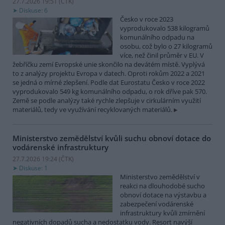
27.7.2026 19:51 (
ČTK
)
Diskuse: 6
Česko v roce 2023
vyprodukovalo 538 kilogramů
komunálního odpadu na
osobu, což bylo o 27 kilogramů
více, než činil průměr v EU. V
žebříčku zemí Evropské unie skončilo na devátém místě. Vyplývá
to z analýzy projektu Evropa v datech. Oproti rokům 2022 a 2021
se jedná o mírné zlepšení. Podle dat Eurostatu Česko v roce 2022
vyprodukovalo 549 kg komunálního odpadu, o rok dříve pak 570.
Země se podle analýzy také rychle zlepšuje v cirkulárním využití
materiálů, tedy ve využívání recyklovaných materiálů.
Ministerstvo zemědělství kvůli suchu obnoví dotace do
vodárenské infrastruktury
27.7.2026 19:24 (
ČTK
)
Diskuse: 1
Ministerstvo zemědělství v
reakci na dlouhodobé sucho
obnoví dotace na výstavbu a
zabezpečení vodárenské
infrastruktury kvůli zmírnění
negativních dopadů sucha a nedostatku vody. Resort navýší