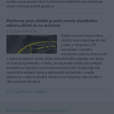
zrušilo a posuzování vlivů na životní prostředí EIA tak pokračuje,
uvedl v tiskové zprávě spolek.
Platforma proti úložišti je proti novele stavebního
zákona,obrátí se na senátory
27.7.2026 01:45 (
ČTK
)
Platforma proti hlubinnému
úložišti, která sdružuje 40 obcí
a měst a 18 spolků z ČR,
nesouhlasí s novelou
stavebního zákona, kterou má
v srpnu projednat Senát. Sklad radioaktivního odpadu, pro který
se zvažují čtyři lokality v Česku, se má podle novely stát veřejně
prospěšnou stavbou, což omezí možnosti obcí i krajů hájit své
oprávněné veřejné zájmy a zjednoduší vyvlastnění, uvedla
platforma v tiskové zprávě. Obrátí se na senátory, aby novelu v
této podobě odmítli.
«
|
1
|
2
|
3
|
4
|
..
|
1580
|
»
komentáře
nejnovější
nejčtenější