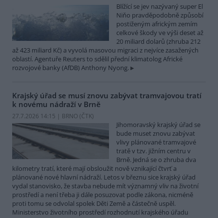
Blížící se jev nazývaný super El
Niňo pravděpodobně způsobí
postiženým africkým zemím
celkové škody ve výši deset až
20 miliard dolarů (zhruba 212
až 423 miliard Kč) a vyvolá masovou migraci z nejvíce zasažených
oblastí. Agentuře Reuters to sdělil přední klimatolog Africké
rozvojové banky (AfDB) Anthony Nyong.
Krajský úřad se musí znovu zabývat tramvajovou tratí
k novému nádraží v Brně
27.7.2026 14:15 | BRNO (
ČTK
)
Jihomoravský krajský úřad se
bude muset znovu zabývat
vlivy plánované tramvajové
tratě v tzv. jižním centru v
Brně. Jedná se o zhruba dva
kilometry tratí, které mají obsloužit nově vznikající čtvrť a
plánované nové hlavní nádraží. Letos v březnu sice krajský úřad
vydal stanovisko, že stavba nebude mít významný vliv na životní
prostředí a není třeba ji dále posuzovat podle zákona, nicméně
proti tomu se odvolal spolek Děti Země a částečně uspěl.
Ministerstvo životního prostředí rozhodnutí krajského úřadu