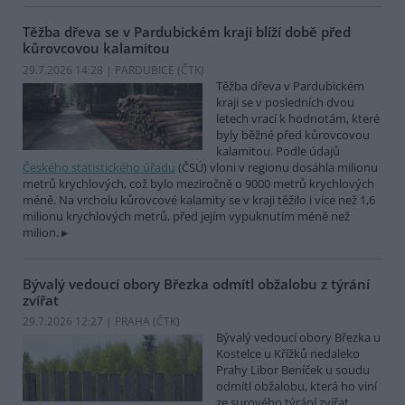
Těžba dřeva se v Pardubickém kraji blíží době před
kůrovcovou kalamitou
29.7.2026 14:28 | PARDUBICE (
ČTK
)
Těžba dřeva v Pardubickém
kraji se v posledních dvou
letech vrací k hodnotám, které
byly běžné před kůrovcovou
kalamitou. Podle údajů
Českého statistického úřadu
(ČSÚ) vloni v regionu dosáhla milionu
metrů krychlových, což bylo meziročně o 9000 metrů krychlových
méně. Na vrcholu kůrovcové kalamity se v kraji těžilo i více než 1,6
milionu krychlových metrů, před jejím vypuknutím méně než
milion.
Bývalý vedoucí obory Březka odmítl obžalobu z týrání
zvířat
29.7.2026 12:27 | PRAHA (
ČTK
)
Bývalý vedoucí obory Březka u
Kostelce u Křížků nedaleko
Prahy Libor Beníček u soudu
odmítl obžalobu, která ho viní
ze surového týrání zvířat.