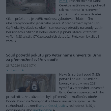
zamítl
kasační stížnost Dolní
Cerekve na Jihlavsku, a potvrdil
tak rozhodnutí o stanovení
průzkumného území Hrádek.
Cílem průzkumu je ověřit možnost vybudování hlubinného
úložiště vyhořelého jaderného paliva. V předběžném výběru jsou
čtyři lokality, všude se okolní samosprávy obrátily na soudy, zatím
bez úspěchu. Stížnost Dolní Cerekve je první, kterou v této fázi
vyřídil NSS, zjistila ČTK ze soudních databází. Průzkum lokalit už
začal.
Soud potvrdil pokutu pro Veterinární univerzitu Brno
za přemnožení zvěře v oboře
28.7.2026 18:02 (
ČTK
)
Diskuse: 4
Nejvyšší správní soud (NSS)
potvrdil pokutu 1,5 milionu
korun, kterou v roce 2021
vyměřila Veterinární univerzitě
Brno Česká inspekce životního
prostředí (ČIŽP). Důvodem bylo přemnožení muflonů v oboře
Poodří Kunín na Novojičínsku, kterou univerzita spravuje. Na
rozhodnutí upozornil
server Česká justice
, rozhodnutí NSS je
dostupné na jeho
úřední desce
.