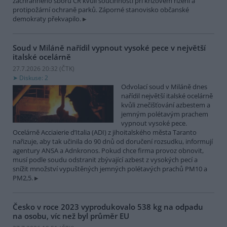
záchranného sboru ČR kvůli součinnosti při krizovém řízení a
protipožární ochraně parků. Záporné stanovisko občanské
demokraty překvapilo.
Soud v Miláně nařídil vypnout vysoké pece v největší
italské ocelárně
27.7.2026 20:32 (
ČTK
)
Diskuse: 2
Odvolací soud v Miláně dnes
nařídil největší italské ocelárně
kvůli znečišťování azbestem a
jemným polétavým prachem
vypnout vysoké pece.
Ocelárně Acciaierie d’Italia (ADI) z jihoitalského města Taranto
nařizuje, aby tak učinila do 90 dnů od doručení rozsudku, informují
agentury ANSA a Adnkronos. Pokud chce firma provoz obnovit,
musí podle soudu odstranit zbývající azbest z vysokých pecí a
snížit množství vypuštěných jemných polétavých prachů PM10 a
PM2,5.
Česko v roce 2023 vyprodukovalo 538 kg na odpadu
na osobu, víc než byl průměr EU