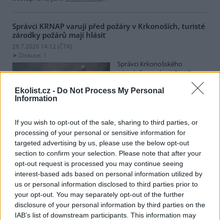
Správci KRNAP varují před požáry v Krkonoších, turisté
zárodky požárů mají hlásit
28.7.2026 14:12 (
ČTK
)
Diskuse: 1
Správci Krkonošského
národního parku (KRNAP)
vyzývají návštěvníky Krkonoš,
aby ihned hlásili jakýkoli
Ekolist.cz -
Do Not Process My Personal
Information
zárodek možného požáru.
Varovali také před zapalováním svíček u pomníků či božích muk
nebo před používáním přenosných vařičů v přírodě. Riziko vzniku
If you wish to opt-out of the sale, sharing to third parties, or
požárů v příštích dnech poroste, řekl ČTK mluvčí Správy KRNAP
processing of your personal or sensitive information for
Radek Drahný. Podle meteorologů přichází další vlna veder, od
targeted advertising by us, please use the below opt-out
čtvrtka se budou teploty blížit 40 stupňům Celsia. Teplo bude i na
horách, pršet nemá.
section to confirm your selection. Please note that after your
opt-out request is processed you may continue seeing
interest-based ads based on personal information utilized by
Lvice Elsa, kterou stát zabavil Vémolovi, bude mít nový
us or personal information disclosed to third parties prior to
domov v Nizozemsku
your opt-out. You may separately opt-out of the further
28.7.2026 14:03 (
ČTK
)
disclosure of your personal information by third parties on the
Lvice Elsa, kterou na začátku
IAB’s list of downstream participants. This information may
června ministerstvo životního