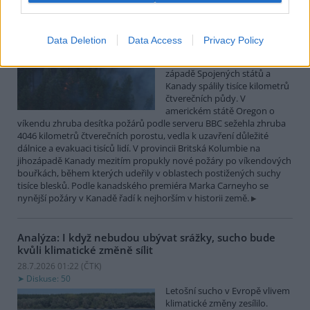
Lesní požáry po měsících sucha postihly západ
Spojených států a Kanady
Data Deletion
Data Access
Privacy Policy
28.7.2026 10:32 (
ČTK
)
Desítky lesních požárů na
západě Spojených států a
Kanady spálily tisíce kilometrů
čtverečních půdy. V
americkém státě Oregon o
víkendu zhruba desítka požárů podle serveru BBC sežehla zhruba
4046 kilometrů čtverečních porostu, vedla k uzavření důležité
dálnice a evakuaci tisíců lidí. V provincii Britská Kolumbie na
jihozápadě Kanady mezitím propukly nové požáry po víkendových
bouřkách, během kterých udeřily v oblastech postižených suchy
tisíce blesků. Podle kanadského premiéra Marka Carneyho se
nynější požáry v Kanadě řadí k nejhorším v historii země.
Analýza: I když nebudou ubývat srážky, sucho bude
kvůli klimatické změně sílit
28.7.2026 01:22 (
ČTK
)
Diskuse: 50
Letošní sucho v Evropě vlivem
klimatické změny zesílilo.