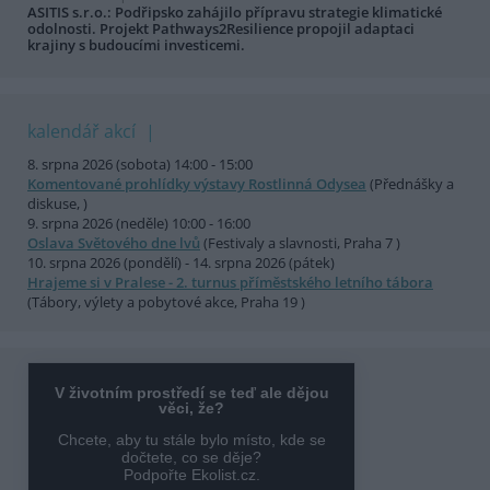
ASITIS s.r.o.: Podřipsko zahájilo přípravu strategie klimatické
odolnosti. Projekt Pathways2Resilience propojil adaptaci
krajiny s budoucími investicemi.
kalendář akcí
8. srpna 2026 (sobota) 14:00 - 15:00
Komentované prohlídky výstavy Rostlinná Odysea
(Přednášky a
diskuse, )
9. srpna 2026 (neděle) 10:00 - 16:00
Oslava Světového dne lvů
(Festivaly a slavnosti, Praha 7 )
10. srpna 2026 (pondělí) - 14. srpna 2026 (pátek)
Hrajeme si v Pralese - 2. turnus příměstského letního tábora
(Tábory, výlety a pobytové akce, Praha 19 )