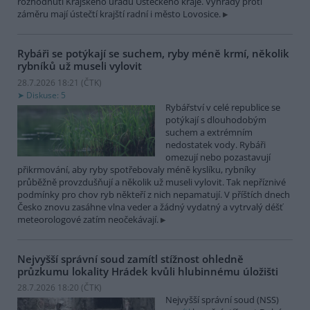
rozhodnutí Krajského úřadu Ústeckého kraje. Výhrady proti
záměru mají ústečtí krajští radní i město Lovosice.
Rybáři se potýkají se suchem, ryby méně krmí, několik
rybníků už museli vylovit
28.7.2026 18:21 (
ČTK
)
Diskuse: 5
Rybářství v celé republice se
potýkají s dlouhodobým
suchem a extrémním
nedostatek vody. Rybáři
omezují nebo pozastavují
přikrmování, aby ryby spotřebovaly méně kyslíku, rybníky
průběžně provzdušňují a několik už museli vylovit. Tak nepříznivé
podmínky pro chov ryb někteří z nich nepamatují. V příštích dnech
Česko znovu zasáhne vlna veder a žádný vydatný a vytrvalý déšť
meteorologové zatím neočekávají.
Nejvyšší správní soud zamítl stížnost ohledně
průzkumu lokality Hrádek kvůli hlubinnému úložišti
28.7.2026 18:20 (
ČTK
)
Nejvyšší správní soud (NSS)