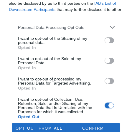
also be disclosed by us to third parties on the
IAB’s List of
prostředí (MŽP) zabavilo z
nelegálního chovu zápasníka
Downstream Participants
that may further disclose it to other
Karlose Vémoly, najde nový
third parties.
domov v Nizozemsku. Z dočasného azylu v liberecké zoologické
zahrady šelma zamíří do centra pro velké kočkovité šelmy
Felida,
Personal Data Processing Opt Outs
sdělilo ČTK ministerstvo. Nizozemská stanice se stará i o tygra
Tajmira a lva Mera, kteří také pocházejí z nevyhovujících
I want to opt-out of the Sharing of my
soukromých chovů v České republice.
personal data.
Opted In
Rybářství Litomyšl kvůli suchu muselo slovit několik
I want to opt-out of the Sale of my
Personal Data.
rybníků
Aktualizováno
Opted In
28.7.2026 10:40 (
ČTK
)
Diskuse: 3
I want to opt-out of processing my
Rybářství Litomyšl muselo
Personal Data for Targeted Advertising.
kvůli dlouhodobému suchu a
Opted In
nedostatku vody předčasně
slovit pět rybníků. U dalších
I want to opt-out of Collection, Use,
vodních ploch hrozí, že při
Retention, Sale, and/or Sharing of my
pokračujícím poklesu hladiny bude nutné rovněž přistoupit k
Personal Data that Is Unrelated with the
Purposes for which it was collected.
výlovu. Letos je většina rybníků bez běžného přítoku vody, což
Opted Out
situaci zhoršuje. ČTK to řekl ředitel Rybářství Litomyšl Michal
Brychta.
OPT OUT FROM ALL
CONFIRM