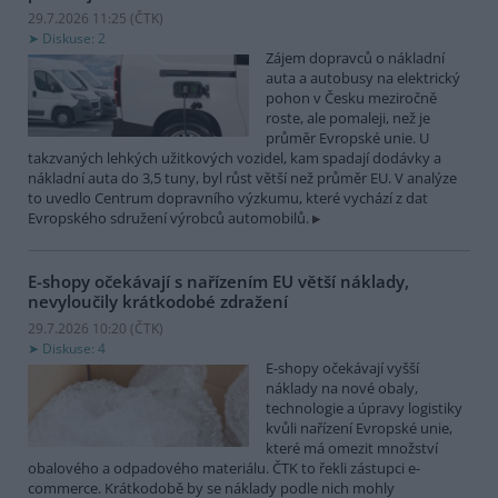
29.7.2026 11:25 (
ČTK
)
Diskuse: 2
Zájem dopravců o nákladní
auta a autobusy na elektrický
pohon v Česku meziročně
roste, ale pomaleji, než je
průměr Evropské unie. U
takzvaných lehkých užitkových vozidel, kam spadají dodávky a
nákladní auta do 3,5 tuny, byl růst větší než průměr EU. V analýze
to uvedlo Centrum dopravního výzkumu, které vychází z dat
Evropského sdružení výrobců automobilů.
E-shopy očekávají s nařízením EU větší náklady,
nevyloučily krátkodobé zdražení
29.7.2026 10:20 (
ČTK
)
Diskuse: 4
E-shopy očekávají vyšší
náklady na nové obaly,
technologie a úpravy logistiky
kvůli nařízení Evropské unie,
které má omezit množství
obalového a odpadového materiálu. ČTK to řekli zástupci e-
commerce. Krátkodobě by se náklady podle nich mohly