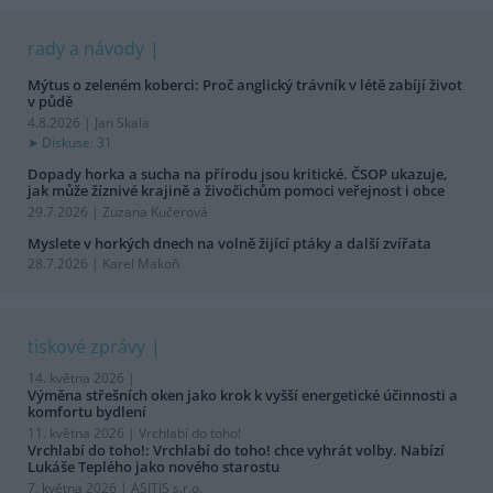
rady a návody
Mýtus o zeleném koberci: Proč anglický trávník v létě zabíjí život
v půdě
4.8.2026 | Jan Skala
Diskuse: 31
Dopady horka a sucha na přírodu jsou kritické. ČSOP ukazuje,
jak může žíznivé krajině a živočichům pomoci veřejnost i obce
29.7.2026 | Zuzana Kučerová
Myslete v horkých dnech na volně žijící ptáky a další zvířata
28.7.2026 | Karel Makoň
tiskové zprávy
14. května 2026 |
Výměna střešních oken jako krok k vyšší energetické účinnosti a
komfortu bydlení
11. května 2026 |
Vrchlabí do toho!
Vrchlabí do toho!: Vrchlabí do toho! chce vyhrát volby. Nabízí
Lukáše Teplého jako nového starostu
7. května 2026 |
ASITIS s.r.o.