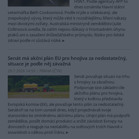
H5N1. Podle agentury AFP to
dnes oznámila hlavní státní
veterinářka Beth Cooksonová. Podle ní jde o očekávaný, ale
znepokojivý vývoj, který může vést k rozsáhlejšímu šíření nákazy
mezi divokými zvířaty. Australská ministryně zemědělství Julie
Collinsová uvedla, že zatím nejsou důkazy o hromadném úhynu
ptáků ani o zasažení drůbežářského průmyslu. Riziko pro lidské
zdraví podle ní zůstává nízké.
Senát má akční plán EU pro hnojiva za nedostatečný,
situace je podle něj závažná
29.7.2026 14:59 | PRAHA (
ČTK
)
Senát považuje situaci na trhu
s hnojivy za závažnou.
Podporuje sice základní cíle
akčního plánu pro hnojiva,
který v květnu představila
Evropská komise (EK), ale považuje tento plán za nedostatečný.
Senátoři se na tom usnesli dnes, když projednávali svoje
stanovisko ke zmíněnému akčnímu plánu. Unijní plán má podpořit
zemědělce, posílit domácí produkci a snížit závislost Evropy na
dovozech a reaguje na nestabilitu na světových trzích hlavně v
souvislosti s válkou proti Íránu.