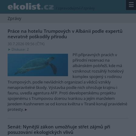
☰
/
zpravodajství
/
zprávy
Zprávy
Práce na hotelu Trumpových v Albánii podle expertů
nevratně poškodily přírodu
30.7.2026 09:56 (
ČTK
)
Diskuse: 2
Při přípravných pracích v
přírodní rezervaci na
albánském pobřeží, kde má
vzniknout rozsáhlý hotelový
komplex spojený s rodinou
Trumpových, podle nevládních organizací a vědců vznikly
nenapravitelné škody. Výstavba podle nich ohrožuje krajinu i
faunu, uvedla agentura AFP. Proti developerskému projektu
spojenému s Trumpovou dcerou Ivankou a jejím manželem
Jaredem Kushnerem se od konce května v Tiraně konají pravidelné
protesty.
Senát: Nynější zákon umožňuje střet zájmů při
posuzování ekologických vlivů