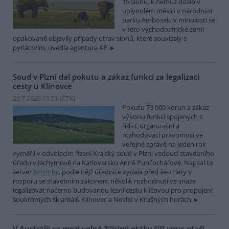
15 slonů, k němuž došlo v
uplynulém měsíci v národním
parku Amboseli. V minulosti se
v této východoafrické zemi
opakovaně objevily případy otrav slonů, které souvisely s
pytláctvím, uvedla agentura AP.
Soud v Plzni dal pokutu a zákaz funkcí za legalizaci
cesty u Klínovce
29.7.2026 15:51 (
ČTK
)
Pokutu 73 000 korun a zákaz
výkonu funkcí spojených s
řídící, organizační a
rozhodovací pravomocí ve
veřejné správě na jeden rok
vyměřil v odvolacím řízení Krajský soud v Plzni vedoucí stavebního
úřadu v Jáchymově na Karlovarsku Anně Punčochářové. Napsal to
server
Novinky
, podle nějž úřednice vydala před šesti lety v
rozporu se stavebním zákonem několik rozhodnutí ve snaze
legalizovat načerno budovanou lesní cestu klíčovou pro propojení
soukromých skiareálů Klínovec a Neklid v Krušných horách.
V Austrálii se mezi volně žijícími ptáky šíří virus ptačí