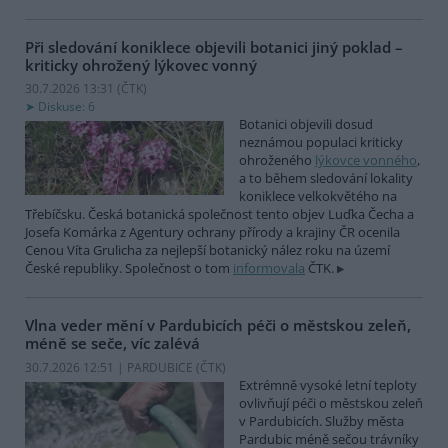
Při sledování koniklece objevili botanici jiný poklad –
kriticky ohrožený lýkovec vonný
30.7.2026 13:31 (
ČTK
)
Diskuse: 6
Botanici objevili dosud
neznámou populaci kriticky
ohroženého
lýkovce vonného
,
a to během sledování lokality
koniklece velkokvětého na
Třebíčsku. Česká botanická společnost tento objev Luďka Čecha a
Josefa Komárka z Agentury ochrany přírody a krajiny ČR ocenila
Cenou Víta Grulicha za nejlepší botanický nález roku na území
České republiky. Společnost o tom
informovala
ČTK.
Vlna veder mění v Pardubicích péči o městskou zeleň,
méně se seče, víc zalévá
30.7.2026 12:51 | PARDUBICE (
ČTK
)
Extrémně vysoké letní teploty
ovlivňují péči o městskou zeleň
v Pardubicích. Služby města
Pardubic méně sečou trávníky