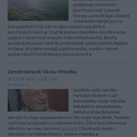
podepisuje na množství
povrchové vody v povodí
Moravy a povodí Dyje. Důležité
vodárenské nádrže jsou na
tom podobně či hůř než ve velmi suchém roce 2018. V
povrchových tocích je 13 až 58 procent obvyklého množství vody,
vyplývá z deseti hodnocených vodoměrných profilů. Bouřky
pomáhají situaci jen lokálně a krátkodobě, zásadní plošné zlepšení
lze čekat, až přijdou trvalejší a plošné srážky, uvedla v tiskové
zprávě mluvčí Povodí Moravy Jana Kučerová.
Zemřel botanik Václav Větvička
30.7.2026 18:05 | LUŽE (
ČTK
)
Diskuse: 6
Ve středu večer zemřel v
Hamzově léčebně v Luži -
Košumberku Václav Větvička.
Někdejšímu dlouholetému
řediteli pražské Botanické
zahrady Na Slupi a popularizátorovi říše rostlin bylo 88 let. Poslední
rozloučení se uskuteční v rodinném kruhu. ČTK o tom informoval
Větvičkův syn Ivan. Na úmrtí
upozornil
Chrudimský deník s
odvoláním na ředitele léčebny Václava Volejníka.