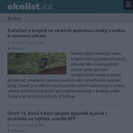
☰
/
zpravodajství
/
zprávy
Zprávy
Zvířatům a krajině ve vedrech pomohou misky s vodou
či omezení sekání
31.7.2026 11:01 (
ČTK
)
Diskuse: 1
Divoce žijícím zvířatům nebo
krajině mohou podle ochránců
přírody lidé v nastupujících
vlnách veder pomoci
umísťováním misek s vodou
do zahrad, omezením sekání trávníků nebo vynecháním kypření
půdy. Zlepšit je podle ochránců potřeba také hospodaření s vodou,
včetně systémových kroků pro zadržování vody v krajině, uvedl
Český svaz ochránců přírody (ČSOP).
Úmrtí 15 slonů v Keni zřejmě způsobil kyanid z
pesticidů na rajčata, uvedla AFP
31.7.2026 10:49 (
ČTK
)
Diskuse: 2