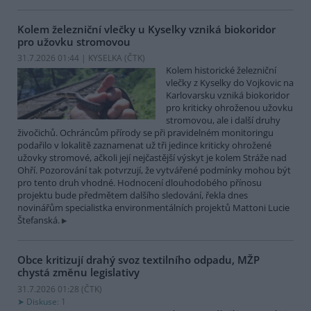
Kolem železniční vlečky u Kyselky vzniká biokoridor
pro užovku stromovou
31.7.2026 01:44 | KYSELKA (
ČTK
)
Kolem historické železniční
vlečky z Kyselky do Vojkovic na
Karlovarsku vzniká biokoridor
pro kriticky ohroženou užovku
stromovou, ale i další druhy
živočichů. Ochráncům přírody se při pravidelném monitoringu
podařilo v lokalitě zaznamenat už tři jedince kriticky ohrožené
užovky stromové, ačkoli její nejčastější výskyt je kolem Stráže nad
Ohří. Pozorování tak potvrzují, že vytvářené podmínky mohou být
pro tento druh vhodné. Hodnocení dlouhodobého přínosu
projektu bude předmětem dalšího sledování, řekla dnes
novinářům specialistka environmentálních projektů Mattoni Lucie
Štefanská.
Obce kritizují drahý svoz textilního odpadu, MŽP
chystá změnu legislativy
31.7.2026 01:28 (
ČTK
)
Diskuse: 1