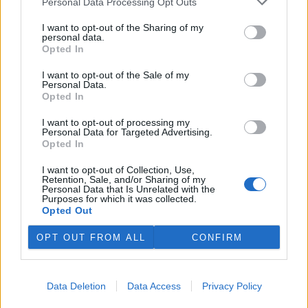
Personal Data Processing Opt Outs
Senátoři se na tom usnesli dnes, když projednávali svoje
stanovisko ke zmíněnému akčnímu plánu. Unijní plán má podpořit
I want to opt-out of the Sharing of my
zemědělce, posílit domácí produkci a snížit závislost Evropy na
personal data.
dovozech a reaguje na nestabilitu na světových trzích hlavně v
Opted In
souvislosti s válkou proti Íránu.
I want to opt-out of the Sale of my
Personal Data.
Opted In
Těžba dřeva se v Pardubickém kraji blíží době před
kůrovcovou kalamitou
I want to opt-out of processing my
29.7.2026 14:28 | PARDUBICE (
ČTK
)
Personal Data for Targeted Advertising.
Těžba dřeva v Pardubickém
Opted In
kraji se v posledních dvou
letech vrací k hodnotám, které
I want to opt-out of Collection, Use,
byly běžné před kůrovcovou
Retention, Sale, and/or Sharing of my
kalamitou. Podle údajů
Personal Data that Is Unrelated with the
Purposes for which it was collected.
Českého statistického úřadu
(ČSÚ) vloni v regionu dosáhla milionu
Opted Out
metrů krychlových, což bylo meziročně o 9000 metrů krychlových
méně. Na vrcholu kůrovcové kalamity se v kraji těžilo i více než 1,6
OPT OUT FROM ALL
CONFIRM
milionu krychlových metrů, před jejím vypuknutím méně než
milion.
Data Deletion
Data Access
Privacy Policy
Bývalý vedoucí obory Březka odmítl obžalobu z týrání
zvířat