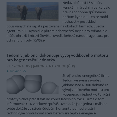
Nedávné úmrtí 15 slonů v
keňském národním parku bylo
pravděpodobně způsobeno
požitím kyanidu. Ten se mohl
nacházet v pesticidech
používaných na rajčata pěstovaná na okolních farmách, uvedla
agentura AFP. Kyanid je přitom nebezpečný nejen pro zvířata, ale
může ohrozit i zdraví člověka, uvedla keňská národní agentura pro
ochranu přírody (KWS).
Tedom v Jablonci dokončuje vývoj vodíkového motoru
pro kogenerační jednotky
31.7.2026 10:05 | JABLONEC NAD NISOU (
ČTK
)
Diskuse: 22
Strojírensko-energetická firma
Tedom ve svém závodě v
Jablonci nad Nisou dokončuje
vývoj vodíkového motoru pro
kogenerační jednotky. Funkční
prototyp chce představit do konce letošního roku. Firma o tom
informovala ČTK v tiskové zprávě. Uvedla, že jako jedna z mála na
světě dokáže ve střednědobém horizontu pomocí vlastní
technologie produkovat zcela bezemisní teplo a energie.