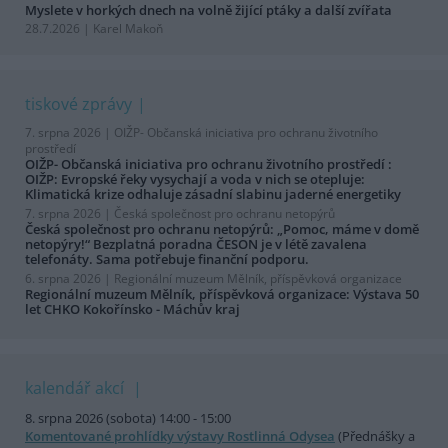
Myslete v horkých dnech na volně žijící ptáky a další zvířata
28.7.2026 | Karel Makoň
tiskové zprávy
7. srpna 2026 |
OIŽP- Občanská iniciativa pro ochranu životního
prostředí
OIŽP- Občanská iniciativa pro ochranu životního prostředí :
OIŽP: Evropské řeky vysychají a voda v nich se otepluje:
Klimatická krize odhaluje zásadní slabinu jaderné energetiky
7. srpna 2026 |
Česká společnost pro ochranu netopýrů
Česká společnost pro ochranu netopýrů: „Pomoc, máme v domě
netopýry!“ Bezplatná poradna ČESON je v létě zavalena
telefonáty. Sama potřebuje finanční podporu.
6. srpna 2026 |
Regionální muzeum Mělník, příspěvková organizace
Regionální muzeum Mělník, příspěvková organizace: Výstava 50
let CHKO Kokořínsko - Máchův kraj
kalendář akcí
8. srpna 2026 (sobota) 14:00 - 15:00
Komentované prohlídky výstavy Rostlinná Odysea
(Přednášky a