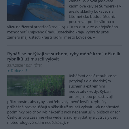
Záměr likvidovat jedovaté
kadmiové kaly ze Šumperska v
areálu skládky Lukavec na
Litoměřicku budou úředníci
posuzovat podle zákona o
vlivu na životní prostředí (tzv. EIA). ČTK to zjistila ze zveřejněného
rozhodnutí Krajského úřadu Ústeckého kraje. Výhrady proti
záměru mají ústečtí krajští radní i město Lovosice.
Rybáři se potýkají se suchem, ryby méně krmí, několik
rybníků už museli vylovit
28.7.2026 18:21 (
ČTK
)
Diskuse: 5
Rybářství v celé republice se
potýkají s dlouhodobým
suchem a extrémním
nedostatek vody. Rybáři
omezují nebo pozastavují
přikrmování, aby ryby spotřebovaly méně kyslíku, rybníky
průběžně provzdušňují a několik už museli vylovit. Tak nepříznivé
podmínky pro chov ryb někteří z nich nepamatují. V příštích dnech
Česko znovu zasáhne vlna veder a žádný vydatný a vytrvalý déšť
meteorologové zatím neočekávají.