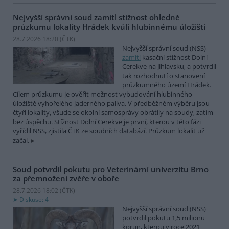
Nejvyšší správní soud zamítl stížnost ohledně
průzkumu lokality Hrádek kvůli hlubinnému úložišti
28.7.2026 18:20 (
ČTK
)
Nejvyšší správní soud (NSS)
zamítl
kasační stížnost Dolní
Cerekve na Jihlavsku, a potvrdil
tak rozhodnutí o stanovení
průzkumného území Hrádek.
Cílem průzkumu je ověřit možnost vybudování hlubinného
úložiště vyhořelého jaderného paliva. V předběžném výběru jsou
čtyři lokality, všude se okolní samosprávy obrátily na soudy, zatím
bez úspěchu. Stížnost Dolní Cerekve je první, kterou v této fázi
vyřídil NSS, zjistila ČTK ze soudních databází. Průzkum lokalit už
začal.
Soud potvrdil pokutu pro Veterinární univerzitu Brno
za přemnožení zvěře v oboře
28.7.2026 18:02 (
ČTK
)
Diskuse: 4
Nejvyšší správní soud (NSS)
potvrdil pokutu 1,5 milionu
korun, kterou v roce 2021