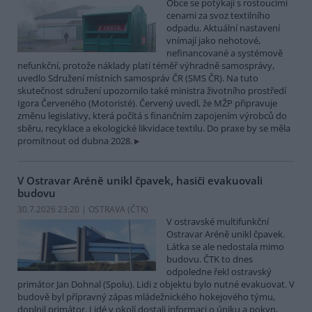
Obce se potýkají s rostoucími
cenami za svoz textilního
odpadu. Aktuální nastavení
vnímají jako nehotové,
nefinancované a systémově
nefunkční, protože náklady platí téměř výhradně samosprávy,
uvedlo Sdružení místních samospráv ČR (SMS ČR). Na tuto
skutečnost sdružení upozornilo také ministra životního prostředí
Igora Červeného (Motoristé). Červený uvedl, že MŽP připravuje
změnu legislativy, která počítá s finančním zapojením výrobců do
sběru, recyklace a ekologické likvidace textilu. Do praxe by se měla
promítnout od dubna 2028.
V Ostravar Aréně unikl čpavek, hasiči evakuovali
budovu
30.7.2026 23:20 | OSTRAVA (
ČTK
)
V ostravské multifunkční
Ostravar Aréně unikl čpavek.
Látka se ale nedostala mimo
budovu. ČTK to dnes
odpoledne řekl ostravský
primátor Jan Dohnal (Spolu). Lidi z objektu bylo nutné evakuovat. V
budově byl přípravný zápas mládežnického hokejového týmu,
doplnil primátor. Lidé v okolí dostali informaci o úniku a pokyn,