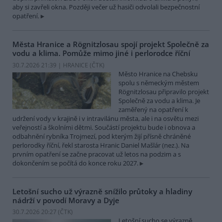
aby si zavřeli okna. Později večer už hasiči odvolali bezpečnostní
opatření.
Města Hranice a Rögnitzlosau spojí projekt Společně za
vodu a klima. Pomůže mimo jiné i perlorodce říční
30.7.2026 21:39 | HRANICE (
ČTK
)
Město Hranice na Chebsku
spolu s německým městem
Rögnitzlosau připravilo projekt
Společně za vodu a klima. Je
zaměřený na opatření k
udržení vody v krajině i v intravilánu města, ale i na osvětu mezi
veřejností a školními dětmi. Součástí projektu bude i obnova a
odbahnění rybníka Trojmezí, pod kterým žijí přísně chráněné
perlorodky říční, řekl starosta Hranic Daniel Mašlár (nez.). Na
prvním opatření se začne pracovat už letos na podzim a s
dokončením se počítá do konce roku 2027.
Letošní sucho už výrazně snížilo průtoky a hladiny
nádrží v povodí Moravy a Dyje
30.7.2026 20:27 (
ČTK
)
Letošní sucho se výrazně