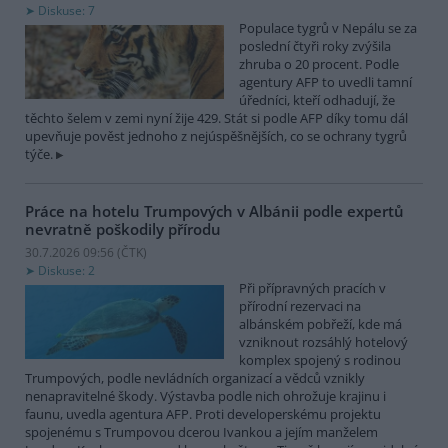
Diskuse: 7
Populace tygrů v Nepálu se za
poslední čtyři roky zvýšila
zhruba o 20 procent. Podle
agentury AFP to uvedli tamní
úředníci, kteří odhadují, že
těchto šelem v zemi nyní žije 429. Stát si podle AFP díky tomu dál
upevňuje pověst jednoho z nejúspěšnějších, co se ochrany tygrů
týče.
Práce na hotelu Trumpových v Albánii podle expertů
nevratně poškodily přírodu
30.7.2026 09:56 (
ČTK
)
Diskuse: 2
Při přípravných pracích v
přírodní rezervaci na
albánském pobřeží, kde má
vzniknout rozsáhlý hotelový
komplex spojený s rodinou
Trumpových, podle nevládních organizací a vědců vznikly
nenapravitelné škody. Výstavba podle nich ohrožuje krajinu i
faunu, uvedla agentura AFP. Proti developerskému projektu
spojenému s Trumpovou dcerou Ivankou a jejím manželem