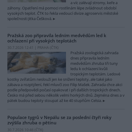
a víc zalévají stromy, keře a
záhony. Opatření má pomoci rostlinám lépe zvládnout období
vysokých teplot. ČTK to řekla vedoucí divize agroservis městské
společnosti Jitka Češková.
Pražská zoo připravila ledním medvědům led k
ochlazení při vysokých teplotách
30.7.2026 12:41 | PRAHA (
ČTK
)
Pražská zoologická zahrada
dnes připravila ledním
medvědům zhruba tři tuny
ledu k ochlazení kvůli
tropickým teplotám. Ledové
kostky zvířatům neslouží jen ke snížení teploty, ale také jako
zábava a rozptýlení, řekl mluvčí zoo Filip Mašek. Zahrada chce akci
podle předpovědi počasí opakovat i při dalších tropických dnech.
Česko má před sebou několik velmi horkých dnů. Zejména dnes a v
pátek budou teploty stoupat až ke 40 stupňům Celsia.
Populace tygrů v Nepálu se za poslední čtyři roky
zvýšila zhruba o pětinu
30.7.2026 10:46 (
ČTK
)