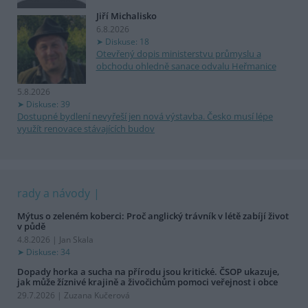
Jiří Michalisko
6.8.2026
Diskuse: 18
Otevřený dopis ministerstvu průmyslu a
obchodu ohledně sanace odvalu Heřmanice
5.8.2026
Diskuse: 39
Dostupné bydlení nevyřeší jen nová výstavba. Česko musí lépe
využít renovace stávajících budov
rady a návody
Mýtus o zeleném koberci: Proč anglický trávník v létě zabíjí život
v půdě
4.8.2026 | Jan Skala
Diskuse: 34
Dopady horka a sucha na přírodu jsou kritické. ČSOP ukazuje,
jak může žíznivé krajině a živočichům pomoci veřejnost i obce
29.7.2026 | Zuzana Kučerová