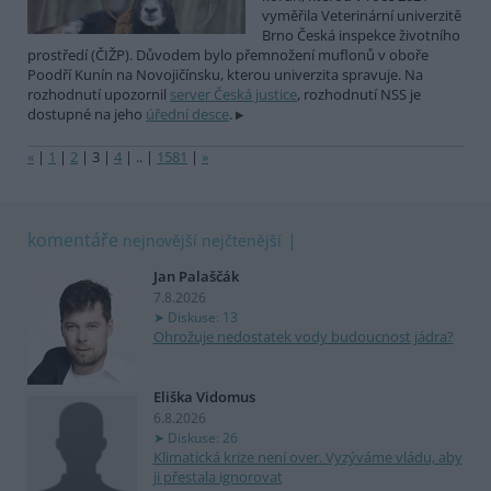
vyměřila Veterinární univerzitě
Brno Česká inspekce životního
prostředí (ČIŽP). Důvodem bylo přemnožení muflonů v oboře
Poodří Kunín na Novojičínsku, kterou univerzita spravuje. Na
rozhodnutí upozornil
server Česká justice
, rozhodnutí NSS je
dostupné na jeho
úřední desce
.
«
|
1
|
2
|
3
|
4
|
..
|
1581
|
»
komentáře
nejnovější
nejčtenější
Jan Palaščák
7.8.2026
Diskuse: 13
Ohrožuje nedostatek vody budoucnost jádra?
Eliška Vidomus
6.8.2026
Diskuse: 26
Klimatická krize není over. Vyzýváme vládu, aby
ji přestala ignorovat