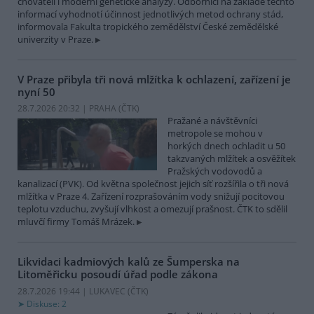
chovateli i moderní genetické analýzy. Odborníci na základě těchto
informací vyhodnotí účinnost jednotlivých metod ochrany stád,
informovala Fakulta tropického zemědělství České zemědělské
univerzity v Praze.
V Praze přibyla tři nová mlžítka k ochlazení, zařízení je
nyní 50
28.7.2026 20:32 | PRAHA (
ČTK
)
Pražané a návštěvníci
metropole se mohou v
horkých dnech ochladit u 50
takzvaných mlžítek a osvěžítek
Pražských vodovodů a
kanalizací (PVK). Od května společnost jejich síť rozšířila o tři nová
mlžítka v Praze 4. Zařízení rozprašováním vody snižují pocitovou
teplotu vzduchu, zvyšují vlhkost a omezují prašnost. ČTK to sdělil
mluvčí firmy Tomáš Mrázek.
Likvidaci kadmiových kalů ze Šumperska na
Litoměřicku posoudí úřad podle zákona
28.7.2026 19:44 | LUKAVEC (
ČTK
)
Diskuse: 2