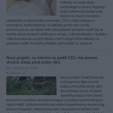
náklady na nové obaly,
technologie a úpravy logistiky
kvůli nařízení Evropské unie,
které má omezit množství
obalového a odpadového materiálu. ČTK to řekli zástupci e-
commerce. Krátkodobě by se náklady podle nich mohly
promítnout do cen zboží nebo do poplatků za balné, zvýšit by se
mohla administrativní zátěž pro e-shopy. Z dlouhodobého hlediska
však investice do nových obalů a technologií může náklady na
přepravu snížit. Evropský předpis začne platit 12. srpna.
Nový projekt, na kterém se podílí ČZU, má pomoci
chránit stáda před útoky vlků
29.7.2026 01:32 (
ČTK
)
Diskuse: 27
Nový projekt SmartSheep by
mohl pomoci lépe chránit
stáda zvířat před útoky vlků.
SmartSheep má za cíl získat
spolehlivá data o tom, která
preventivní opatření skutečně fungují a za jakých podmínek jsou
nejúčinnější. Výzkum kombinuje terénní experimenty, monitoring
pomocí fotopastí, telemetrická data, dotazníková šetření mezi