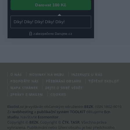
O NÁS
NOVINKY NA WEBU
INZERUJTE U NÁS
PODPOŘTE NÁS
PŘEBÍRÁNÍ OBSAHU
TIŠTĚNÝ EKOLIST
MAPA STRÁNEK
DEJTE O SOBĚ VĚDĚT
ZPRÁVY E-MAILEM
COOKIES
Ekolist.cz
je vydáván občanským sdružením
BEZK
. ISSN 1802-9019.
Za
webhosting
a
publikační systém TOOLKIT
děkujeme
Ecn
studiu
. Navštivte
Ecomonitor
.
Copyright ©
BEZK
. Copyright ©
ČTK
,
TASR
. Všechna práva
vyhrazena. Publikování nebo šíření obsahu je bez předchozího