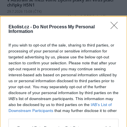
chřipky H5N1
29.7.2026 15:08 (
ČTK
)
Mezi volně žijícími ptáky v
Austrálii se začal šířit vysoce
nakažlivý virus ptačí chřipky
Ekolist.cz -
Do Not Process My Personal
Information
H5N1. Podle agentury AFP to
dnes oznámila hlavní státní
veterinářka Beth Cooksonová. Podle ní jde o očekávaný, ale
If you wish to opt-out of the sale, sharing to third parties, or
znepokojivý vývoj, který může vést k rozsáhlejšímu šíření nákazy
processing of your personal or sensitive information for
mezi divokými zvířaty. Australská ministryně zemědělství Julie
targeted advertising by us, please use the below opt-out
Collinsová uvedla, že zatím nejsou důkazy o hromadném úhynu
ptáků ani o zasažení drůbežářského průmyslu. Riziko pro lidské
section to confirm your selection. Please note that after your
zdraví podle ní zůstává nízké.
opt-out request is processed you may continue seeing
interest-based ads based on personal information utilized by
us or personal information disclosed to third parties prior to
Senát má akční plán EU pro hnojiva za nedostatečný,
your opt-out. You may separately opt-out of the further
situace je podle něj závažná
disclosure of your personal information by third parties on the
29.7.2026 14:59 | PRAHA (
ČTK
)
IAB’s list of downstream participants. This information may
Senát považuje situaci na trhu
also be disclosed by us to third parties on the
IAB’s List of
s hnojivy za závažnou.
Podporuje sice základní cíle
Downstream Participants
that may further disclose it to other
akčního plánu pro hnojiva,
third parties.
který v květnu představila
Evropská komise (EK), ale považuje tento plán za nedostatečný.