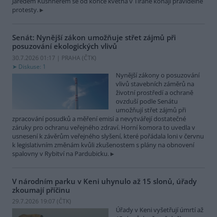
Jaredem Kushnerem se od konce května v Tiraně konají pravidelné
protesty.
Senát: Nynější zákon umožňuje střet zájmů při
posuzování ekologických vlivů
30.7.2026 01:17 | PRAHA (
ČTK
)
Diskuse: 1
Nynější zákony o posuzování
vlivů stavebních záměrů na
životní prostředí a ochraně
ovzduší podle Senátu
umožňují střet zájmů při
zpracování posudků a měření emisí a nevytvářejí dostatečné
záruky pro ochranu veřejného zdraví. Horní komora to uvedla v
usnesení k závěrům veřejného slyšení, které pořádala loni v červnu
k legislativním změnám kvůli zkušenostem s plány na obnovení
spalovny v Rybitví na Pardubicku.
V národním parku v Keni uhynulo až 15 slonů, úřady
zkoumají příčinu
29.7.2026 19:07 (
ČTK
)
Úřady v Keni vyšetřují úmrtí až