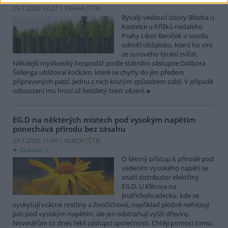
29.7.2026 12:27 | PRAHA (
ČTK
)
Bývalý vedoucí obory Březka u
Kostelce u Křížků nedaleko
Prahy Libor Beníček u soudu
odmítl obžalobu, která ho viní
ze surového týrání zvířat.
Někdejší myslivecký hospodář podle státního zástupce Dalibora
Šellenga ubližoval kočkám, které se chytly do jím předem
připravených pastí. Jednu z nich krutým způsobem zabil. V případě
odsouzení mu hrozí až šestiletý trest vězení.
EG.D na některých místech pod vysokým napětím
ponechává přírodu bez zásahu
29.7.2026 11:49 | KLIKOV (
ČTK
)
Diskuse: 1
O šetrný přístup k přírodě pod
vedením vysokého napětí se
snaží distributor elektřiny
EG.D. U Klikova na
Jindřichohradecku, kde se
vyskytují vzácné rostliny a živočichové, například plošně nefrézují
pás pod vysokým napětím, ale jen odstraňují vyšší dřeviny.
Novinářům to dnes řekli zástupci společnosti. Chtějí pomoci tomu,