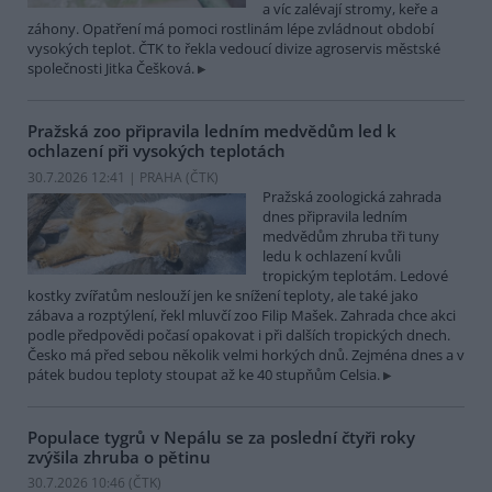
a víc zalévají stromy, keře a
záhony. Opatření má pomoci rostlinám lépe zvládnout období
vysokých teplot. ČTK to řekla vedoucí divize agroservis městské
společnosti Jitka Češková.
Pražská zoo připravila ledním medvědům led k
ochlazení při vysokých teplotách
30.7.2026 12:41 | PRAHA (
ČTK
)
Pražská zoologická zahrada
dnes připravila ledním
medvědům zhruba tři tuny
ledu k ochlazení kvůli
tropickým teplotám. Ledové
kostky zvířatům neslouží jen ke snížení teploty, ale také jako
zábava a rozptýlení, řekl mluvčí zoo Filip Mašek. Zahrada chce akci
podle předpovědi počasí opakovat i při dalších tropických dnech.
Česko má před sebou několik velmi horkých dnů. Zejména dnes a v
pátek budou teploty stoupat až ke 40 stupňům Celsia.
Populace tygrů v Nepálu se za poslední čtyři roky
zvýšila zhruba o pětinu
30.7.2026 10:46 (
ČTK
)