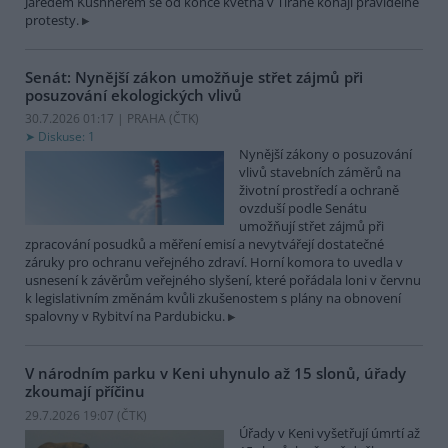
Jaredem Kushnerem se od konce května v Tiraně konají pravidelné
protesty.
Senát: Nynější zákon umožňuje střet zájmů při
posuzování ekologických vlivů
30.7.2026 01:17 | PRAHA (
ČTK
)
Diskuse: 1
Nynější zákony o posuzování
vlivů stavebních záměrů na
životní prostředí a ochraně
ovzduší podle Senátu
umožňují střet zájmů při
zpracování posudků a měření emisí a nevytvářejí dostatečné
záruky pro ochranu veřejného zdraví. Horní komora to uvedla v
usnesení k závěrům veřejného slyšení, které pořádala loni v červnu
k legislativním změnám kvůli zkušenostem s plány na obnovení
spalovny v Rybitví na Pardubicku.
V národním parku v Keni uhynulo až 15 slonů, úřady
zkoumají příčinu
29.7.2026 19:07 (
ČTK
)
Úřady v Keni vyšetřují úmrtí až