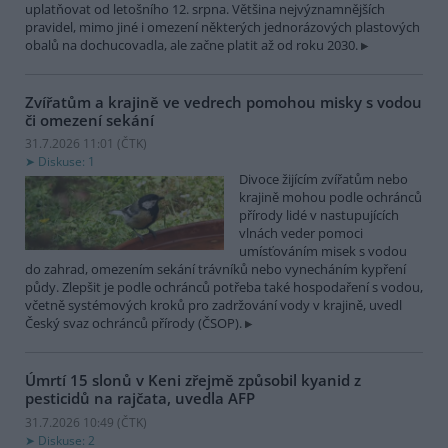
uplatňovat od letošního 12. srpna. Většina nejvýznamnějších
pravidel, mimo jiné i omezení některých jednorázových plastových
obalů na dochucovadla, ale začne platit až od roku 2030.
Zvířatům a krajině ve vedrech pomohou misky s vodou
či omezení sekání
31.7.2026 11:01 (
ČTK
)
Diskuse: 1
Divoce žijícím zvířatům nebo
krajině mohou podle ochránců
přírody lidé v nastupujících
vlnách veder pomoci
umísťováním misek s vodou
do zahrad, omezením sekání trávníků nebo vynecháním kypření
půdy. Zlepšit je podle ochránců potřeba také hospodaření s vodou,
včetně systémových kroků pro zadržování vody v krajině, uvedl
Český svaz ochránců přírody (ČSOP).
Úmrtí 15 slonů v Keni zřejmě způsobil kyanid z
pesticidů na rajčata, uvedla AFP
31.7.2026 10:49 (
ČTK
)
Diskuse: 2