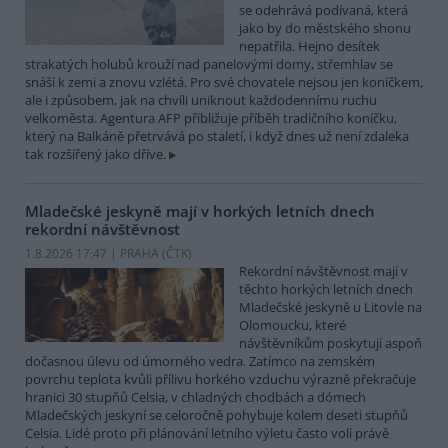
se odehrává podívaná, která
jako by do městského shonu
nepatřila. Hejno desítek
strakatých holubů krouží nad panelovými domy, střemhlav se
snáší k zemi a znovu vzlétá. Pro své chovatele nejsou jen koníčkem,
ale i způsobem, jak na chvíli uniknout každodennímu ruchu
velkoměsta. Agentura AFP přibližuje příběh tradičního koníčku,
který na Balkáně přetrvává po staletí, i když dnes už není zdaleka
tak rozšířený jako dříve.
Mladečské jeskyně mají v horkých letních dnech
rekordní návštěvnost
1.8.2026 17:47 | PRAHA (
ČTK
)
Rekordní návštěvnost mají v
těchto horkých letních dnech
Mladečské jeskyně u Litovle na
Olomoucku, které
návštěvníkům poskytují aspoň
dočasnou úlevu od úmorného vedra. Zatímco na zemském
povrchu teplota kvůli přílivu horkého vzduchu výrazně překračuje
hranici 30 stupňů Celsia, v chladných chodbách a dómech
Mladečských jeskyní se celoročně pohybuje kolem deseti stupňů
Celsia. Lidé proto při plánování letního výletu často volí právě