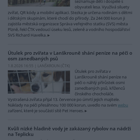
seznamuje děti i dospělé s
obyvateli lesa. Využívá siluety
zvířat, QR kódy a mobilní aplikaci. Stezka je určena rodinám s dětmi
i dětským skupinám, které chodí do přírody. Za 244 000 korun ji
zajistila městská organizace Správa veřejného statku (SVS) města
Plzně, řekl ČTK vedoucí úseku lesů, zeleně a vodního hospodářství
SVS Richard Havelka.
Útulek pro zvířata v Lanškrouně shání peníze na péči o
osm zanedbaných psů
1.8.2026 16:55 | LANŠKROUN (
ČTK
)
Útulek pro zvířata v
Lanškrouně shání peníze na
péči o náhlý přírůstek osmi
zanedbaných psů, kříženců
čínského chocholáče.
Vystrašená zvířata přijal 13. července po úmrtí jejich majitele.
Náklady na péči přesáhnou 100 000 korun, uvedlo na svém
webu
zařízení, které je součástí sítě Pet Heroes.
Kvůli nízké hladině vody je zakázaný rybolov na nádrži
na Teplicku