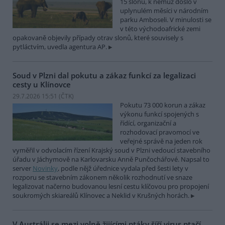
15 slonů, k němuž došlo v
uplynulém měsíci v národním
parku Amboseli. V minulosti se
v této východoafrické zemi
opakovaně objevily případy otrav slonů, které souvisely s
pytláctvím, uvedla agentura AP.
Soud v Plzni dal pokutu a zákaz funkcí za legalizaci
cesty u Klínovce
29.7.2026 15:51 (
ČTK
)
Pokutu 73 000 korun a zákaz
výkonu funkcí spojených s
řídící, organizační a
rozhodovací pravomocí ve
veřejné správě na jeden rok
vyměřil v odvolacím řízení Krajský soud v Plzni vedoucí stavebního
úřadu v Jáchymově na Karlovarsku Anně Punčochářové. Napsal to
server
Novinky
, podle nějž úřednice vydala před šesti lety v
rozporu se stavebním zákonem několik rozhodnutí ve snaze
legalizovat načerno budovanou lesní cestu klíčovou pro propojení
soukromých skiareálů Klínovec a Neklid v Krušných horách.
V Austrálii se mezi volně žijícími ptáky šíří virus ptačí