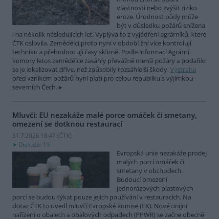
vlastnosti nebo zvýšit riziko
eroze. Úrodnost půdy může
být v důsledku požárů snížena
i na několik následujících let. Vyplývá to z vyjádření agrárníků, které
ČTK oslovila. Zemědělci proto nyní v období žní více kontrolují
techniku a přehodnocují časy sklizně. Podle informací Agrární
komory letos zemědělce zasáhly převážně menší požáry a podařilo
se je lokalizovat dříve, než způsobily rozsáhlejší škody.
Výstraha
před vznikem požárů nyní platí pro celou republiku s výjimkou
severních Čech.
Mluvčí: EU nezakáže malé porce omáček či smetany,
omezení se dotknou restaurací
31.7.2026 18:47 (
ČTK
)
Diskuse: 19
Evropská unie nezakáže prodej
malých porcí omáček či
smetany v obchodech.
Budoucí omezení
jednorázových plastových
porcí se budou týkat pouze jejich používání v restauracích. Na
dotaz ČTK to uvedl mluvčí Evropské komise (EK). Nové unijní
nařízení o obalech a obalových odpadech (PPWR) se začne obecně