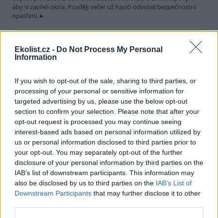
aby si zavřeli okna. Později večer už hasiči odvolali bezpečnostní
opatření.
Města Hranice a Rögnitzlosau spojí projekt Společně za
Ekolist.cz -
Do Not Process My Personal
vodu a klima. Pomůže mimo jiné i perlorodce říční
Information
30.7.2026 21:39 | HRANICE (
ČTK
)
Město Hranice na Chebsku
spolu s německým městem
If you wish to opt-out of the sale, sharing to third parties, or
Rögnitzlosau připravilo projekt
processing of your personal or sensitive information for
Společně za vodu a klima. Je
targeted advertising by us, please use the below opt-out
zaměřený na opatření k
section to confirm your selection. Please note that after your
udržení vody v krajině i v intravilánu města, ale i na osvětu mezi
opt-out request is processed you may continue seeing
veřejností a školními dětmi. Součástí projektu bude i obnova a
interest-based ads based on personal information utilized by
odbahnění rybníka Trojmezí, pod kterým žijí přísně chráněné
perlorodky říční, řekl starosta Hranic Daniel Mašlár (nez.). Na
us or personal information disclosed to third parties prior to
prvním opatření se začne pracovat už letos na podzim a s
your opt-out. You may separately opt-out of the further
dokončením se počítá do konce roku 2027.
disclosure of your personal information by third parties on the
IAB’s list of downstream participants. This information may
also be disclosed by us to third parties on the
IAB’s List of
Letošní sucho už výrazně snížilo průtoky a hladiny
Downstream Participants
that may further disclose it to other
nádrží v povodí Moravy a Dyje
third parties.
30.7.2026 20:27 (
ČTK
)
Letošní sucho se výrazně