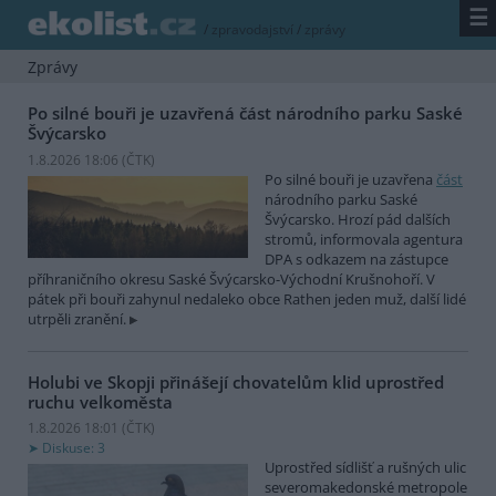
☰
/
zpravodajství
/
zprávy
Zprávy
Po silné bouři je uzavřená část národního parku Saské
Švýcarsko
1.8.2026 18:06 (
ČTK
)
Po silné bouři je uzavřena
část
národního parku Saské
Švýcarsko. Hrozí pád dalších
stromů, informovala agentura
DPA s odkazem na zástupce
příhraničního okresu Saské Švýcarsko-Východní Krušnohoří. V
pátek při bouři zahynul nedaleko obce Rathen jeden muž, další lidé
utrpěli zranění.
Holubi ve Skopji přinášejí chovatelům klid uprostřed
ruchu velkoměsta
1.8.2026 18:01 (
ČTK
)
Diskuse: 3
Uprostřed sídlišť a rušných ulic
severomakedonské metropole