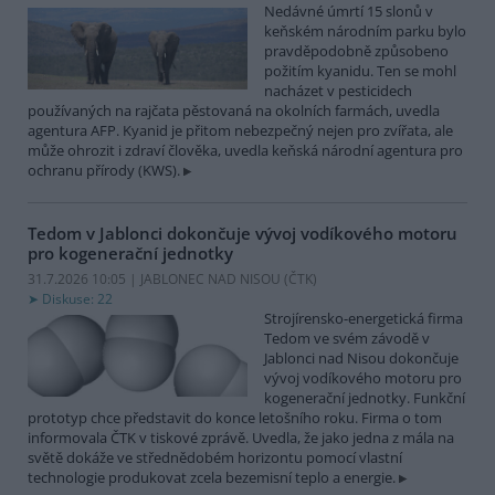
Nedávné úmrtí 15 slonů v
keňském národním parku bylo
pravděpodobně způsobeno
požitím kyanidu. Ten se mohl
nacházet v pesticidech
používaných na rajčata pěstovaná na okolních farmách, uvedla
agentura AFP. Kyanid je přitom nebezpečný nejen pro zvířata, ale
může ohrozit i zdraví člověka, uvedla keňská národní agentura pro
ochranu přírody (KWS).
Tedom v Jablonci dokončuje vývoj vodíkového motoru
pro kogenerační jednotky
31.7.2026 10:05 | JABLONEC NAD NISOU (
ČTK
)
Diskuse: 22
Strojírensko-energetická firma
Tedom ve svém závodě v
Jablonci nad Nisou dokončuje
vývoj vodíkového motoru pro
kogenerační jednotky. Funkční
prototyp chce představit do konce letošního roku. Firma o tom
informovala ČTK v tiskové zprávě. Uvedla, že jako jedna z mála na
světě dokáže ve střednědobém horizontu pomocí vlastní
technologie produkovat zcela bezemisní teplo a energie.