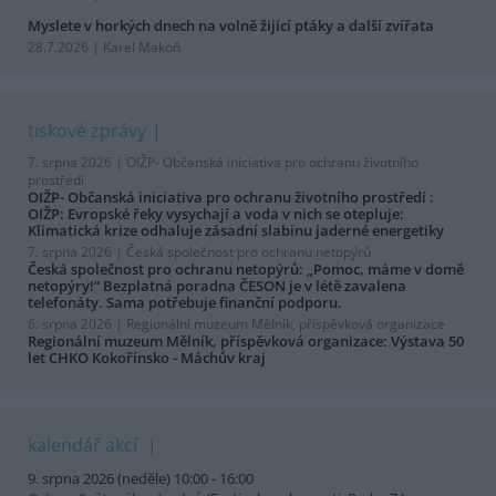
Myslete v horkých dnech na volně žijící ptáky a další zvířata
28.7.2026 | Karel Makoň
tiskové zprávy
7. srpna 2026 |
OIŽP- Občanská iniciativa pro ochranu životního
prostředí
OIŽP- Občanská iniciativa pro ochranu životního prostředí :
OIŽP: Evropské řeky vysychají a voda v nich se otepluje:
Klimatická krize odhaluje zásadní slabinu jaderné energetiky
7. srpna 2026 |
Česká společnost pro ochranu netopýrů
Česká společnost pro ochranu netopýrů: „Pomoc, máme v domě
netopýry!“ Bezplatná poradna ČESON je v létě zavalena
telefonáty. Sama potřebuje finanční podporu.
6. srpna 2026 |
Regionální muzeum Mělník, příspěvková organizace
Regionální muzeum Mělník, příspěvková organizace: Výstava 50
let CHKO Kokořínsko - Máchův kraj
kalendář akcí
9. srpna 2026 (neděle) 10:00 - 16:00