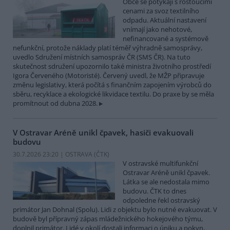
Obce se potýkají s rostoucími
cenami za svoz textilního
odpadu. Aktuální nastavení
vnímají jako nehotové,
nefinancované a systémově
nefunkční, protože náklady platí téměř výhradně samosprávy,
uvedlo Sdružení místních samospráv ČR (SMS ČR). Na tuto
skutečnost sdružení upozornilo také ministra životního prostředí
Igora Červeného (Motoristé). Červený uvedl, že MŽP připravuje
změnu legislativy, která počítá s finančním zapojením výrobců do
sběru, recyklace a ekologické likvidace textilu. Do praxe by se měla
promítnout od dubna 2028.
V Ostravar Aréně unikl čpavek, hasiči evakuovali
budovu
30.7.2026 23:20 | OSTRAVA (
ČTK
)
V ostravské multifunkční
Ostravar Aréně unikl čpavek.
Látka se ale nedostala mimo
budovu. ČTK to dnes
odpoledne řekl ostravský
primátor Jan Dohnal (Spolu). Lidi z objektu bylo nutné evakuovat. V
budově byl přípravný zápas mládežnického hokejového týmu,
doplnil primátor. Lidé v okolí dostali informaci o úniku a pokyn,