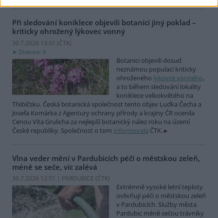
Při sledování koniklece objevili botanici jiný poklad –
kriticky ohrožený lýkovec vonný
30.7.2026 13:31 (
ČTK
)
Diskuse: 6
Botanici objevili dosud
neznámou populaci kriticky
ohroženého
lýkovce vonného
,
a to během sledování lokality
koniklece velkokvětého na
Třebíčsku. Česká botanická společnost tento objev Luďka Čecha a
Josefa Komárka z Agentury ochrany přírody a krajiny ČR ocenila
Cenou Víta Grulicha za nejlepší botanický nález roku na území
České republiky. Společnost o tom
informovala
ČTK.
Vlna veder mění v Pardubicích péči o městskou zeleň,
méně se seče, víc zalévá
30.7.2026 12:51 | PARDUBICE (
ČTK
)
Extrémně vysoké letní teploty
ovlivňují péči o městskou zeleň
v Pardubicích. Služby města
Pardubic méně sečou trávníky