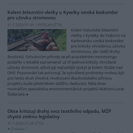
Kolem železniční vlečky u Kyselky vzniká biokoridor
pro užovku stromovou
31.7.2026 01:44 | KYSELKA (
ČTK
)
Kolem historické železniční
vlečky z Kyselky do Vojkovic na
Karlovarsku vzniká biokoridor
pro kriticky ohroženou užovku
stromovou, ale i další druhy
živočichů. Ochráncům přírody se při pravidelném monitoringu
podařilo v lokalitě zaznamenat už tři jedince kriticky ohrožené
užovky stromové, ačkoli její nejčastější výskyt je kolem Stráže nad
Ohří. Pozorování tak potvrzují, že vytvářené podmínky mohou být
pro tento druh vhodné. Hodnocení dlouhodobého přínosu
projektu bude předmětem dalšího sledování, řekla dnes
novinářům specialistka environmentálních projektů Mattoni Lucie
Štefanská.
Obce kritizují drahý svoz textilního odpadu, MŽP
chystá změnu legislativy
31.7.2026 01:28 (
ČTK
)
Diskuse: 1