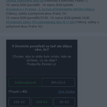
Oslava Světového dne lvů
(Festivaly a slavnosti, Praha 7 )
10. srpna 2026 (pondělí) - 14. srpna 2026 (pátek)
Hrajeme si v Pralese - 2. turnus příměstského letního tábora
(Tábory, výlety a pobytové akce, Praha 19 )
10. srpna 2026 (pondělí) 07:30 - 14. srpna 2026 (pátek) 16:30
Příměstský tábor Přírodovědecké léto (8-11 let)
(Tábory, výlety a
pobytové akce, Praha 18 )