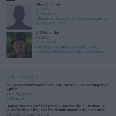
Eliška Vidomus
6.8.2026
Diskuse: 51
Klimatická krize není over. Vyzýváme vládu, aby
ji přestala ignorovat
Jiří Michalisko
6.8.2026
Diskuse: 18
Otevřený dopis ministerstvu průmyslu a
obchodu ohledně sanace odvalu Heřmanice
rady a návody
Mýtus o zeleném koberci: Proč anglický trávník v létě zabíjí život
v půdě
4.8.2026 | Jan Skala
Diskuse: 34
Dopady horka a sucha na přírodu jsou kritické. ČSOP ukazuje,
jak může žíznivé krajině a živočichům pomoci veřejnost i obce
29.7.2026 | Zuzana Kučerová