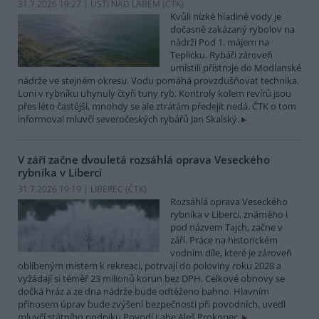
31.7.2026 19:27 | ÚSTÍ NAD LABEM (
ČTK
)
Kvůli nízké hladině vody je
dočasně zakázaný rybolov na
nádrži Pod 1. májem na
Teplicku. Rybáři zároveň
umístili přístroje do Modlanské
nádrže ve stejném okresu. Vodu pomáhá provzdušňovat technika.
Loni v rybníku uhynuly čtyři tuny ryb. Kontroly kolem revírů jsou
přes léto častější, mnohdy se ale ztrátám předejít nedá. ČTK o tom
informoval mluvčí severočeských rybářů Jan Skalský.
V září začne dvouletá rozsáhlá oprava Veseckého
rybníka v Liberci
31.7.2026 19:19 | LIBEREC (
ČTK
)
Rozsáhlá oprava Veseckého
rybníka v Liberci, známého i
pod názvem Tajch, začne v
září. Práce na historickém
vodním díle, které je zároveň
oblíbeným místem k rekreaci, potrvají do poloviny roku 2028 a
vyžádají si téměř 23 milionů korun bez DPH. Celkové obnovy se
dočká hráz a ze dna nádrže bude odtěženo bahno. Hlavním
přínosem úprav bude zvýšení bezpečnosti při povodních, uvedl
mluvčí státního podniku Povodí Labe Aleš Prokopec.