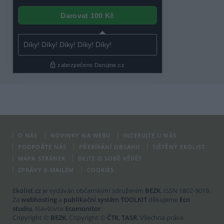
O NÁS
NOVINKY NA WEBU
INZERUJTE U NÁS
PODPOŘTE NÁS
PŘEBÍRÁNÍ OBSAHU
TIŠTĚNÝ EKOLIST
MAPA STRÁNEK
DEJTE O SOBĚ VĚDĚT
ZPRÁVY E-MAILEM
COOKIES
Ekolist.cz
je vydáván občanským sdružením
BEZK
. ISSN 1802-9019.
Za
webhosting
a
publikační systém TOOLKIT
děkujeme
Ecn
studiu
. Navštivte
Ecomonitor
.
Copyright ©
BEZK
. Copyright ©
ČTK
,
TASR
. Všechna práva