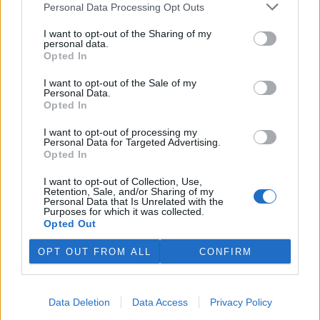
Personal Data Processing Opt Outs
podepisuje na množství
povrchové vody v povodí
I want to opt-out of the Sharing of my
Moravy a povodí Dyje. Důležité
personal data.
vodárenské nádrže jsou na
Opted In
tom podobně či hůř než ve velmi suchém roce 2018. V
povrchových tocích je 13 až 58 procent obvyklého množství vody,
I want to opt-out of the Sale of my
vyplývá z deseti hodnocených vodoměrných profilů. Bouřky
Personal Data.
pomáhají situaci jen lokálně a krátkodobě, zásadní plošné zlepšení
Opted In
lze čekat, až přijdou trvalejší a plošné srážky, uvedla v tiskové
zprávě mluvčí Povodí Moravy Jana Kučerová.
I want to opt-out of processing my
Personal Data for Targeted Advertising.
Opted In
Zemřel botanik Václav Větvička
I want to opt-out of Collection, Use,
30.7.2026 18:05 | LUŽE (
ČTK
)
Retention, Sale, and/or Sharing of my
Diskuse: 6
Personal Data that Is Unrelated with the
Ve středu večer zemřel v
Purposes for which it was collected.
Hamzově léčebně v Luži -
Opted Out
Košumberku Václav Větvička.
Někdejšímu dlouholetému
OPT OUT FROM ALL
CONFIRM
řediteli pražské Botanické
zahrady Na Slupi a popularizátorovi říše rostlin bylo 88 let. Poslední
rozloučení se uskuteční v rodinném kruhu. ČTK o tom informoval
Větvičkův syn Ivan. Na úmrtí
upozornil
Chrudimský deník s
Data Deletion
Data Access
Privacy Policy
odvoláním na ředitele léčebny Václava Volejníka.