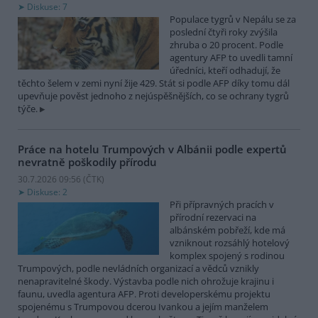
Diskuse: 7
Populace tygrů v Nepálu se za
poslední čtyři roky zvýšila
zhruba o 20 procent. Podle
agentury AFP to uvedli tamní
úředníci, kteří odhadují, že
těchto šelem v zemi nyní žije 429. Stát si podle AFP díky tomu dál
upevňuje pověst jednoho z nejúspěšnějších, co se ochrany tygrů
týče.
Práce na hotelu Trumpových v Albánii podle expertů
nevratně poškodily přírodu
30.7.2026 09:56 (
ČTK
)
Diskuse: 2
Při přípravných pracích v
přírodní rezervaci na
albánském pobřeží, kde má
vzniknout rozsáhlý hotelový
komplex spojený s rodinou
Trumpových, podle nevládních organizací a vědců vznikly
nenapravitelné škody. Výstavba podle nich ohrožuje krajinu i
faunu, uvedla agentura AFP. Proti developerskému projektu
spojenému s Trumpovou dcerou Ivankou a jejím manželem