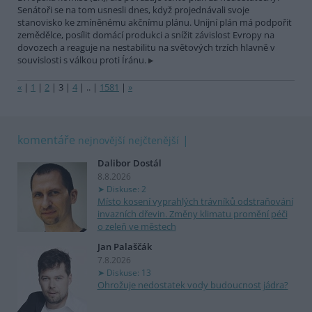
Senátoři se na tom usnesli dnes, když projednávali svoje
stanovisko ke zmíněnému akčnímu plánu. Unijní plán má podpořit
zemědělce, posílit domácí produkci a snížit závislost Evropy na
dovozech a reaguje na nestabilitu na světových trzích hlavně v
souvislosti s válkou proti Íránu.
«
|
1
|
2
|
3
|
4
|
..
|
1581
|
»
komentáře
nejnovější
nejčtenější
Dalibor Dostál
8.8.2026
Diskuse: 2
Místo kosení vyprahlých trávníků odstraňování
invazních dřevin. Změny klimatu promění péči
o zeleň ve městech
Jan Palaščák
7.8.2026
Diskuse: 13
Ohrožuje nedostatek vody budoucnost jádra?