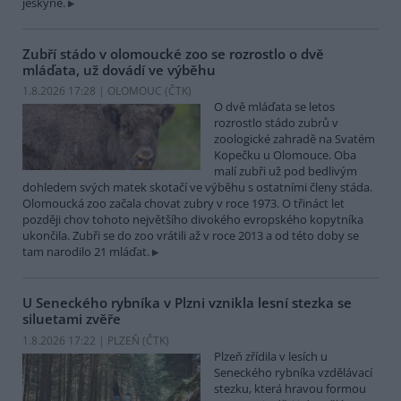
jeskyně.
Zubří stádo v olomoucké zoo se rozrostlo o dvě
mláďata, už dovádí ve výběhu
1.8.2026 17:28 | OLOMOUC (
ČTK
)
O dvě mláďata se letos
rozrostlo stádo zubrů v
zoologické zahradě na Svatém
Kopečku u Olomouce. Oba
malí zubři už pod bedlivým
dohledem svých matek skotačí ve výběhu s ostatními členy stáda.
Olomoucká zoo začala chovat zubry v roce 1973. O třináct let
později chov tohoto největšího divokého evropského kopytníka
ukončila. Zubři se do zoo vrátili až v roce 2013 a od této doby se
tam narodilo 21 mláďat.
U Seneckého rybníka v Plzni vznikla lesní stezka se
siluetami zvěře
1.8.2026 17:22 | PLZEŇ (
ČTK
)
Plzeň zřídila v lesích u
Seneckého rybníka vzdělávací
stezku, která hravou formou