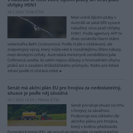
chřipky H5N1
29.7.2026 15:08 (
ČTK
)
Mezi volně žijícími ptáky v
Austrálii se začal šířit vysoce
nakažlivý virus ptačí chřipky
H5N1. Podle agentury AFP to
dnes oznámila hlavní státní
veterinářka Beth Cooksonová. Podle ní jde o očekávaný, ale
znepokojivý vývoj, který může vést k rozsáhlejšímu šíření nákazy
mezi divokými zvířaty. Australská ministryně zemědělství Julie
Collinsová uvedla, že zatím nejsou důkazy o hromadném úhynu
ptáků ani o zasažení drůbežářského průmyslu. Riziko pro lidské
zdraví podle ní zůstává nízké.
Senát má akční plán EU pro hnojiva za nedostatečný,
situace je podle něj závažná
29.7.2026 14:59 | PRAHA (
ČTK
)
Senát považuje situaci na trhu
s hnojivy za závažnou.
Podporuje sice základní cíle
akčního plánu pro hnojiva,
který v květnu představila
Evropská komise (EK), ale považuje tento plán za nedostatečný.