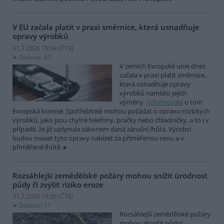
V EU začala platit v praxi směrnice, která usnadňuje
opravy výrobků
31.7.2026 19:04 (
ČTK
)
Diskuse: 47
V zemích Evropské unie dnes
začala v praxi platit směrnice,
která usnadňuje opravy
výrobků namísto jejich
výměny.
Informovala
o tom
Evropská komise. Spotřebitelé mohou požádat o opravu rozbitých
výrobků, jako jsou chytré telefony, pračky nebo chladničky, a to i v
případě, že již uplynula zákonem daná záruční lhůta. Výrobci
budou muset tyto opravy nabízet za přiměřenou cenu a v
přiměřené lhůtě.
Rozsáhlejší zemědělské požáry mohou snížit úrodnost
půdy či zvýšit riziko eroze
31.7.2026 18:56 (
ČTK
)
Diskuse: 11
Rozsáhlejší zemědělské požáry
mohou zhoršit půdní