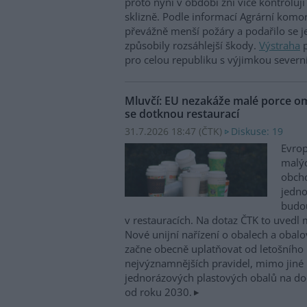
proto nyní v období žní více kontroluj
sklizně. Podle informací Agrární komo
převážně menší požáry a podařilo se je
způsobily rozsáhlejší škody.
Výstraha
p
pro celou republiku s výjimkou severn
Mluvčí: EU nezakáže malé porce o
se dotknou restaurací
31.7.2026 18:47 (
ČTK
)
Diskuse: 19
Evrop
malýc
obch
jedno
budou
v restauracích. Na dotaz ČTK to uvedl 
Nové unijní nařízení o obalech a oba
začne obecně uplatňovat od letošního 
nejvýznamnějších pravidel, mimo jiné
jednorázových plastových obalů na doc
od roku 2030.