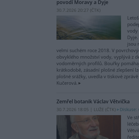
povodí Moravy a Dyje
30.7.2026 20:27 (
ČTK
)
Letoš
podep
vody 
Dyje.
jsou 
velmi suchém roce 2018. V povrchovýc
obvyklého množství vody, vyplývá z d
vodoměrných profilů. Bouřky pomáhají 
krátkodobě, zásadní plošné zlepšení lze
plošné srážky, uvedla v tiskové zpráv
Kučerová.
Zemřel botanik Václav Větvička
30.7.2026 18:05 | LUŽE (
ČTK
)
Diskuse: 
Ve st
léčeb
Větvi
ředit