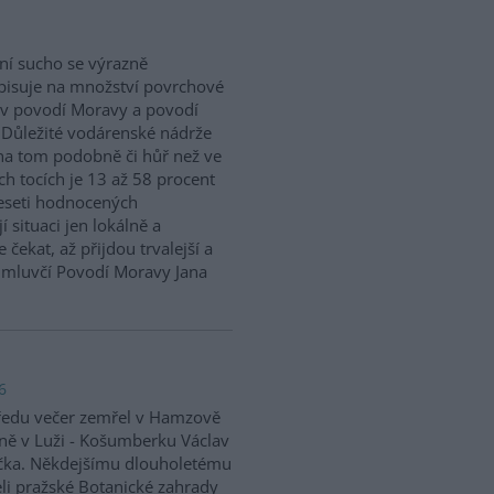
ní sucho se výrazně
isuje na množství povrchové
v povodí Moravy a povodí
 Důležité vodárenské nádrže
na tom podobně či hůř než ve
h tocích je 13 až 58 procent
eseti hodnocených
situaci jen lokálně a
 čekat, až přijdou trvalejší a
ě mluvčí Povodí Moravy Jana
6
ředu večer zemřel v Hamzově
ně v Luži - Košumberku Václav
čka. Někdejšímu dlouholetému
eli pražské Botanické zahrady