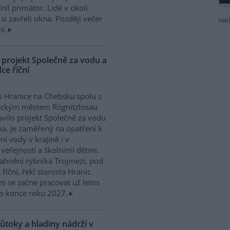
l primátor. Lidé v okolí
si zavřeli okna. Později večer
rek
í.
 projekt Společně za vodu a
ce říční
 Hranice na Chebsku spolu s
ckým městem Rögnitzlosau
avilo projekt Společně za vodu
ma. Je zaměřený na opatření k
ní vody v krajině i v
 veřejností a školními dětmi.
ahnění rybníka Trojmezí, pod
říční, řekl starosta Hranic
ní se začne pracovat už letos
o konce roku 2027.
ůtoky a hladiny nádrží v