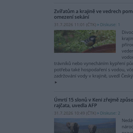
Zvířatům a krajině ve vedrech pom
omezení sekání
31.7.2026 11:01 (
ČTK
)
Diskuse: 1
Divoc
kraji
příro
vede
vodo
trávníků nebo vynecháním kypření půdy
potřeba také hospodaření s vodou, vč
zadržování vody v krajině, uvedl Česk
Úmrtí 15 slonů v Keni zřejmě způso
rajčata, uvedla AFP
31.7.2026 10:49 (
ČTK
)
Diskuse: 2
Nedá
náro
prav