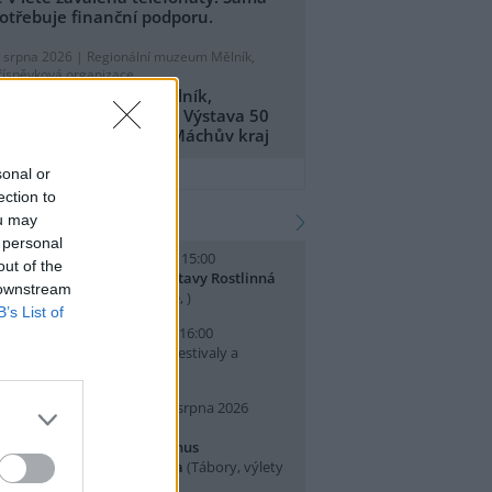
otřebuje finanční podporu.
. srpna 2026 |
Regionální muzeum Mělník,
říspěvková organizace
egionální muzeum Mělník,
říspěvková organizace: Výstava 50
et CHKO Kokořínsko - Máchův kraj
přidat tiskovou zprávu
sonal or
ection to
kalendář akcí
ou may
 personal
. srpna 2026 (sobota) 14:00 - 15:00
out of the
omentované prohlídky výstavy Rostlinná
 downstream
dysea
(Přednášky a diskuse, )
B’s List of
. srpna 2026 (neděle) 10:00 - 16:00
slava Světového dne lvů
(Festivaly a
lavnosti, Praha 7 )
0. srpna 2026 (pondělí) - 14. srpna 2026
pátek)
rajeme si v Pralese - 2. turnus
říměstského letního tábora
(Tábory, výlety
 pobytové akce, Praha 19 )