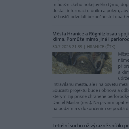
mládežnického hokejového týmu, doplni
dostali informaci o úniku a pokyn, aby 
už hasiči odvolali bezpečnostní opatřen
Města Hranice a Rögnitzlosau spojí
klima. Pomůže mimo jiné i perlorod
30.7.2026 21:39 | HRANICE (
ČTK
)
Město
něme
připr
a kli
udrže
intravilánu města, ale i na osvětu mezi
Součástí projektu bude i obnova a odb
kterým žijí přísně chráněné perlorodky 
Daniel Mašlár (nez.). Na prvním opatře
na podzim a s dokončením se počítá d
Letošní sucho už výrazně snížilo pr