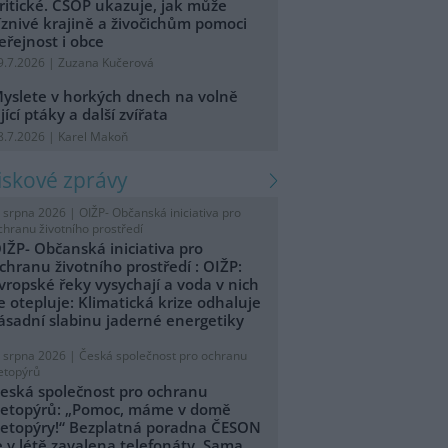
ritické. ČSOP ukazuje, jak může
íznivé krajině a živočichům pomoci
eřejnost i obce
9.7.2026 | Zuzana Kučerová
yslete v horkých dnech na volně
ijící ptáky a další zvířata
8.7.2026 | Karel Makoň
tiskové zprávy
. srpna 2026 |
OIŽP- Občanská iniciativa pro
chranu životního prostředí
IŽP- Občanská iniciativa pro
chranu životního prostředí : OIŽP:
vropské řeky vysychají a voda v nich
e otepluje: Klimatická krize odhaluje
ásadní slabinu jaderné energetiky
. srpna 2026 |
Česká společnost pro ochranu
etopýrů
eská společnost pro ochranu
etopýrů: „Pomoc, máme v domě
etopýry!“ Bezplatná poradna ČESON
e v létě zavalena telefonáty. Sama