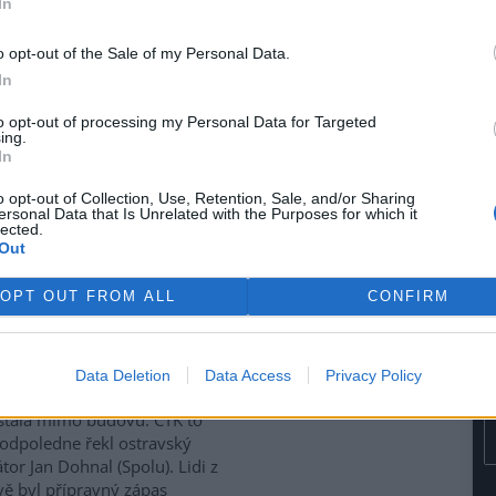
In
se potýkají s rostoucími
i za svoz textilního odpadu.
o opt-out of the Sale of my Personal Data.
lní nastavení vnímají jako
In
ové, nefinancované a
mově nefunkční, protože
to opt-out of processing my Personal Data for Targeted
ávy, uvedlo Sdružení místních
ing.
In
nost sdružení upozornilo také
veného (Motoristé). Červený
o opt-out of Collection, Use, Retention, Sale, and/or Sharing
tivy, která počítá s finančním
ersonal Data that Is Unrelated with the Purposes for which it
a ekologické likvidace textilu.
lected.
Out
ubna 2028.
OPT OUT FROM ALL
CONFIRM
siči evakuovali budovu
ravské multifunkční Ostravar
Data Deletion
Data Access
Privacy Policy
 unikl čpavek. Látka se ale
stala mimo budovu. ČTK to
odpoledne řekl ostravský
tor Jan Dohnal (Spolu). Lidi z
vě byl přípravný zápas