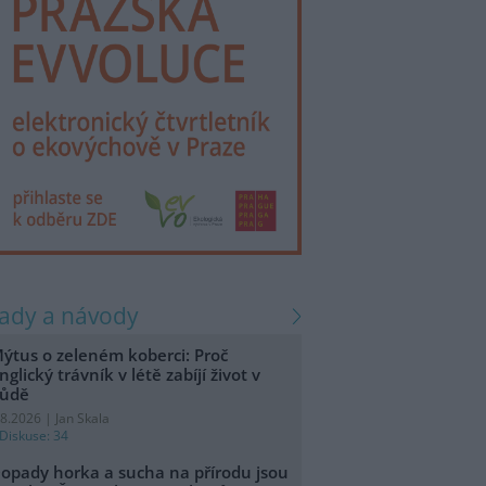
rady a návody
ýtus o zeleném koberci: Proč
nglický trávník v létě zabíjí život v
ůdě
.8.2026 | Jan Skala
Diskuse: 34
opady horka a sucha na přírodu jsou