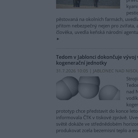
kyani
pesti
pěstovaná na okolních farmách, uvedla
přitom nebezpečný nejen pro zvířata, a
člověka, uvedla keňská národní agentu
Tedom v Jablonci dokončuje vývoj
kogenerační jednotky
31.7.2026 10:05 | JABLONEC NAD NISOU
Stroj
Tedom
nad N
vodí
kogen
prototyp chce představit do konce let
informovala ČTK v tiskové zprávě. Uved
světě dokáže ve střednědobém horizon
produkovat zcela bezemisní teplo a en