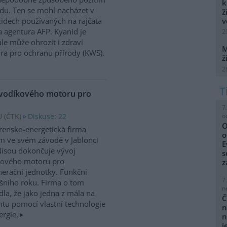
k
du. Ten se mohl nacházet v
ž
v
cidech používaných na rajčata
 agentura AFP. Kyanid je
2
le může ohrozit i zdraví
M
ra pro ochranu přírody (KWS).
ž
2
 vodíkového motoru pro
7
o
 (
ČTK
)
Diskuse: 22
O
írensko-energetická firma
o
 ve svém závodě v Jablonci
E
isou dokončuje vývoj
s
kového motoru pro
z
erační jednotky. Funkční
7
ošního roku. Firma o tom
n
la, že jako jedna z mála na
Č
tu pomocí vlastní technologie
n
ergie.
n
j