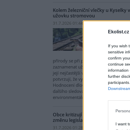
Kolem železniční vlečky u Kyselky 
užovku stromovou
31.7.2026 01:44 | KYSELKA (
ČTK
)
Kolem
Ekolist.cz
Kysel
vznik
If you wish 
ohrož
sensitive in
další
confirm you
přírody se při pravidelném monitoringu
continue se
zaznamenat už tři jedince kriticky ohr
information 
její nejčastější výskyt je kolem Stráže
further disc
potvrzují, že vytvářené podmínky moh
participants
Hodnocení dlouhodobého přínosu pr
Downstream 
dalšího sledování, řekla dnes novinářů
environmentálních projektů Mattoni Lu
Persona
Obce kritizují drahý svoz textilní
změnu legislativy
I want t
31.7.2026 01:28 (
ČTK
)
Diskuse: 1