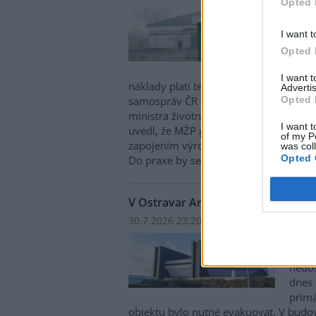
Opted 
Obce 
cenam
I want t
Aktuá
Opted 
nehot
systé
I want 
náklady platí téměř výhradně samospr
Advertis
Opted 
samospráv ČR (SMS ČR). Na tuto skuteč
ministra životního prostředí Igora Čer
I want t
uvedl, že MŽP připravuje změnu legisla
of my P
zapojením výrobců do sběru, recyklace 
was col
Opted 
Do praxe by se měla promítnout od d
V Ostravar Aréně unikl čpavek, ha
30.7.2026 23:20 | OSTRAVA (
ČTK
)
V ost
Aréně
nedo
dnes 
primá
objektu bylo nutné evakuovat. V budo