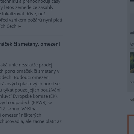
í techniku a přehodnocují časy
ry letos zemědělce zasáhly
 lokalizovat dříve, než
řed vznikem požárů nyní platí
ích Čech.
ig
máček či smetany, omezení
ská unie nezakáže prodej
h porcí omáček či smetany v
odech. Budoucí omezení
sa
rázových plastových porcí se
 týkat pouze jejich používání
mluvčí Evropské komise (EK).
re
lových odpadech (PPWR) se
12. srpna. Většina
 i omezení některých
hucovadla, ale začne platit až