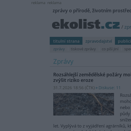
reklama
reklama
zprávy o přírodě, životním prostřed
/
zp
titulní strana
zpravodajství
public
zprávy
tiskové zprávy
co píší jiní
spe
Zprávy
Rozsáhlejší zemědělské požáry moh
zvýšit riziko eroze
31.7.2026 18:56 (
ČTK
)
Diskuse: 11
Rozsá
mohou
nebo 
půdy 
sníže
let. Vyplývá to z vyjádření agrárníků, 