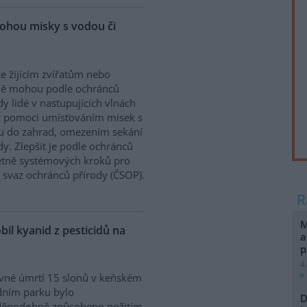
ohou misky s vodou či
e žijícím zvířatům nebo
ně mohou podle ochránců
dy lidé v nastupujících vlnách
r pomoci umísťováním misek s
u do zahrad, omezením sekání
. Zlepšit je podle ochránců
etně systémových kroků pro
ý svaz ochránců přírody (ČSOP).
M
bil kyanid z pesticidů na
a
p
4
vné úmrtí 15 slonů v keňském
dním parku bylo
D
děpodobně způsobeno požitím