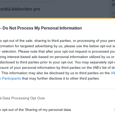
p
vzniká biokoridor pro
6
p
R
 historické železniční vlečky z
p
 -
Do Not Process My Personal Information
l
ky do Vojkovic na Karlovarsku
á biokoridor pro kriticky
to opt-out of the sale, sharing to third parties, or processing of your per
enou užovku stromovou, ale i
formation for targeted advertising by us, please use the below opt-out s
 druhy živočichů. Ochráncům
r selection. Please note that after your opt-out request is processed y
 podařilo v lokalitě
eing interest-based ads based on personal information utilized by us or
ožené užovky stromové, ačkoli
8
disclosed to third parties prior to your opt-out. You may separately opt-
 nad Ohří. Pozorování tak
K
losure of your personal information by third parties on the IAB’s list of
ou být pro tento druh vhodné.
O
. This information may also be disclosed by us to third parties on the
IA
ojektu bude předmětem
9
Participants
that may further disclose it to other third parties.
m specialistka
O
cie Štefanská.
s
1
l Data Processing Opt Outs
(
ho odpadu, MŽP chystá
H
p
o opt-out of the Sharing of my personal data.
a