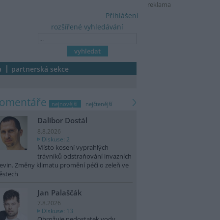
reklama
Přihlášení
rozšířené vyhledávání
a
partnerská sekce
komentáře
nejnovější
nejčtenější
Dalibor Dostál
8.8.2026
Diskuse: 2
Místo kosení vyprahlých
trávníků odstraňování invazních
evin. Změny klimatu promění péči o zeleň ve
ěstech
Jan Palaščák
7.8.2026
Diskuse: 13
Ohrožuje nedostatek vody