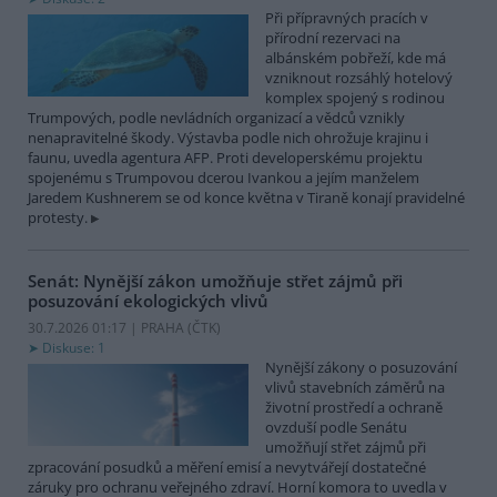
Při přípravných pracích v
přírodní rezervaci na
albánském pobřeží, kde má
vzniknout rozsáhlý hotelový
komplex spojený s rodinou
Trumpových, podle nevládních organizací a vědců vznikly
nenapravitelné škody. Výstavba podle nich ohrožuje krajinu i
faunu, uvedla agentura AFP. Proti developerskému projektu
spojenému s Trumpovou dcerou Ivankou a jejím manželem
Jaredem Kushnerem se od konce května v Tiraně konají pravidelné
protesty.
Senát: Nynější zákon umožňuje střet zájmů při
posuzování ekologických vlivů
30.7.2026 01:17 | PRAHA (
ČTK
)
Diskuse: 1
Nynější zákony o posuzování
vlivů stavebních záměrů na
životní prostředí a ochraně
ovzduší podle Senátu
umožňují střet zájmů při
zpracování posudků a měření emisí a nevytvářejí dostatečné
záruky pro ochranu veřejného zdraví. Horní komora to uvedla v