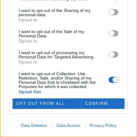
to uvedlo Centrum dopravního výzkumu, které vychází z dat
Evropského sdružení výrobců automobilů.
I want to opt-out of the Sharing of my
personal data.
Opted In
E-shopy očekávají s nařízením EU větší náklady,
I want to opt-out of the Sale of my
nevyloučily krátkodobé zdražení
Personal Data.
29.7.2026 10:20 (
ČTK
)
Opted In
Diskuse: 4
E-shopy očekávají vyšší
I want to opt-out of processing my
náklady na nové obaly,
Personal Data for Targeted Advertising.
technologie a úpravy logistiky
Opted In
kvůli nařízení Evropské unie,
které má omezit množství
I want to opt-out of Collection, Use,
Retention, Sale, and/or Sharing of my
obalového a odpadového materiálu. ČTK to řekli zástupci e-
Personal Data that Is Unrelated with the
commerce. Krátkodobě by se náklady podle nich mohly
Purposes for which it was collected.
promítnout do cen zboží nebo do poplatků za balné, zvýšit by se
Opted Out
mohla administrativní zátěž pro e-shopy. Z dlouhodobého hlediska
však investice do nových obalů a technologií může náklady na
OPT OUT FROM ALL
CONFIRM
přepravu snížit. Evropský předpis začne platit 12. srpna.
Nový projekt, na kterém se podílí ČZU, má pomoci
Data Deletion
Data Access
Privacy Policy
chránit stáda před útoky vlků
29.7.2026 01:32 (
ČTK
)