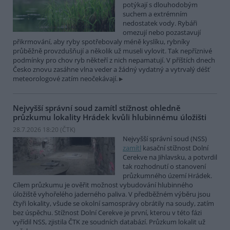
potýkají s dlouhodobým
suchem a extrémním
nedostatek vody. Rybáři
omezují nebo pozastavují
přikrmování, aby ryby spotřebovaly méně kyslíku, rybníky
průběžně provzdušňují a několik už museli vylovit. Tak nepříznivé
podmínky pro chov ryb někteří z nich nepamatují. V příštích dnech
Česko znovu zasáhne vlna veder a žádný vydatný a vytrvalý déšť
meteorologové zatím neočekávají.
Nejvyšší správní soud zamítl stížnost ohledně
průzkumu lokality Hrádek kvůli hlubinnému úložišti
28.7.2026 18:20 (
ČTK
)
Nejvyšší správní soud (NSS)
zamítl
kasační stížnost Dolní
Cerekve na Jihlavsku, a potvrdil
tak rozhodnutí o stanovení
průzkumného území Hrádek.
Cílem průzkumu je ověřit možnost vybudování hlubinného
úložiště vyhořelého jaderného paliva. V předběžném výběru jsou
čtyři lokality, všude se okolní samosprávy obrátily na soudy, zatím
bez úspěchu. Stížnost Dolní Cerekve je první, kterou v této fázi
vyřídil NSS, zjistila ČTK ze soudních databází. Průzkum lokalit už