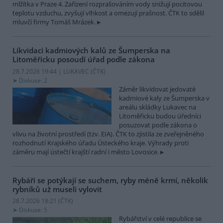
mlžítka v Praze 4. Zařízení rozprašováním vody snižují pocitovou
teplotu vzduchu, zvyšují vlhkost a omezují prašnost. ČTK to sdělil
mluvčí firmy Tomáš Mrázek.
Likvidaci kadmiových kalů ze Šumperska na
Litoměřicku posoudí úřad podle zákona
28.7.2026 19:44 | LUKAVEC (
ČTK
)
Diskuse: 2
Záměr likvidovat jedovaté
kadmiové kaly ze Šumperska v
areálu skládky Lukavec na
Litoměřicku budou úředníci
posuzovat podle zákona o
vlivu na životní prostředí (tzv. EIA). ČTK to zjistila ze zveřejněného
rozhodnutí Krajského úřadu Ústeckého kraje. Výhrady proti
záměru mají ústečtí krajští radní i město Lovosice.
Rybáři se potýkají se suchem, ryby méně krmí, několik
rybníků už museli vylovit
28.7.2026 18:21 (
ČTK
)
Diskuse: 5
Rybářství v celé republice se