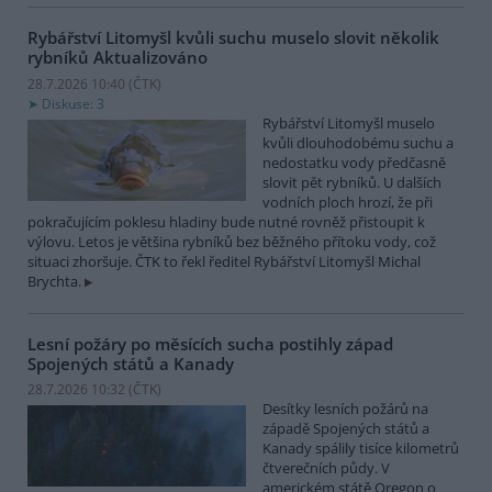
Rybářství Litomyšl kvůli suchu muselo slovit několik
rybníků
Aktualizováno
28.7.2026 10:40 (
ČTK
)
Diskuse: 3
Rybářství Litomyšl muselo
kvůli dlouhodobému suchu a
nedostatku vody předčasně
slovit pět rybníků. U dalších
vodních ploch hrozí, že při
pokračujícím poklesu hladiny bude nutné rovněž přistoupit k
výlovu. Letos je většina rybníků bez běžného přítoku vody, což
situaci zhoršuje. ČTK to řekl ředitel Rybářství Litomyšl Michal
Brychta.
Lesní požáry po měsících sucha postihly západ
Spojených států a Kanady
28.7.2026 10:32 (
ČTK
)
Desítky lesních požárů na
západě Spojených států a
Kanady spálily tisíce kilometrů
čtverečních půdy. V
americkém státě Oregon o