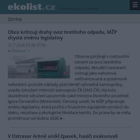
☰
/
zpravodajství
/
zprávy
Zprávy
Obce kritizují drahý svoz textilního odpadu, MŽP
chystá změnu legislativy
31.7.2026 01:28 (
ČTK
)
Diskuse: 1
Obce se potýkají s rostoucími
cenami za svoz textilního
odpadu. Aktuální nastavení
vnímají jako nehotové,
nefinancované a systémově
nefunkční, protože náklady platí téměř výhradně samosprávy,
uvedlo Sdružení místních samospráv ČR (SMS ČR). Na tuto
skutečnost sdružení upozornilo také ministra životního prostředí
Igora Červeného (Motoristé). Červený uvedl, že MŽP připravuje
změnu legislativy, která počítá s finančním zapojením výrobců do
sběru, recyklace a ekologické likvidace textilu. Do praxe by se měla
promítnout od dubna 2028.
V Ostravar Aréně unikl čpavek, hasiči evakuovali