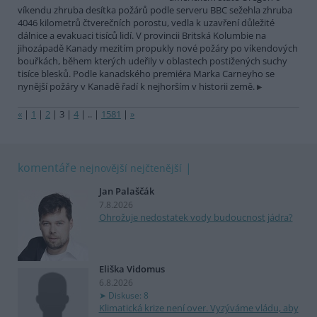
víkendu zhruba desítka požárů podle serveru BBC sežehla zhruba
4046 kilometrů čtverečních porostu, vedla k uzavření důležité
dálnice a evakuaci tisíců lidí. V provincii Britská Kolumbie na
jihozápadě Kanady mezitím propukly nové požáry po víkendových
bouřkách, během kterých udeřily v oblastech postižených suchy
tisíce blesků. Podle kanadského premiéra Marka Carneyho se
nynější požáry v Kanadě řadí k nejhorším v historii země.
«
|
1
|
2
|
3
|
4
|
..
|
1581
|
»
komentáře
nejnovější
nejčtenější
Jan Palaščák
7.8.2026
Ohrožuje nedostatek vody budoucnost jádra?
Eliška Vidomus
6.8.2026
Diskuse: 8
Klimatická krize není over. Vyzýváme vládu, aby