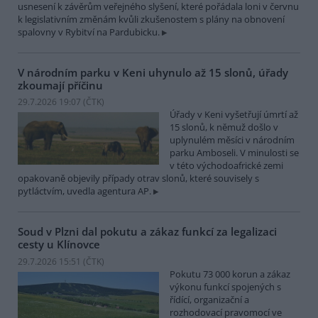
usnesení k závěrům veřejného slyšení, které pořádala loni v červnu
k legislativním změnám kvůli zkušenostem s plány na obnovení
spalovny v Rybitví na Pardubicku.
V národním parku v Keni uhynulo až 15 slonů, úřady
zkoumají příčinu
29.7.2026 19:07 (
ČTK
)
Úřady v Keni vyšetřují úmrtí až
15 slonů, k němuž došlo v
uplynulém měsíci v národním
parku Amboseli. V minulosti se
v této východoafrické zemi
opakovaně objevily případy otrav slonů, které souvisely s
pytláctvím, uvedla agentura AP.
Soud v Plzni dal pokutu a zákaz funkcí za legalizaci
cesty u Klínovce
29.7.2026 15:51 (
ČTK
)
Pokutu 73 000 korun a zákaz
výkonu funkcí spojených s
řídící, organizační a
rozhodovací pravomocí ve