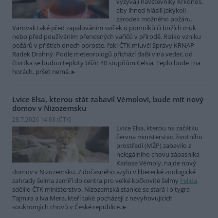
vyzývají návštěvníky Krkonoš,
aby ihned hlásili jakýkoli
zárodek možného požáru.
Varovali také před zapalováním svíček u pomníků či božích muk
nebo před používáním přenosných vařičů v přírodě. Riziko vzniku
požárů v příštích dnech poroste, řekl ČTK mluvčí Správy KRNAP
Radek Drahný. Podle meteorologů přichází další vlna veder, od
čtvrtka se budou teploty blížit 40 stupňům Celsia. Teplo bude i na
horách, pršet nemá.
Lvice Elsa, kterou stát zabavil Vémolovi, bude mít nový
domov v Nizozemsku
28.7.2026 14:03 (
ČTK
)
Lvice Elsa, kterou na začátku
června ministerstvo životního
prostředí (MŽP) zabavilo z
nelegálního chovu zápasníka
Karlose Vémoly, najde nový
domov v Nizozemsku. Z dočasného azylu v liberecké zoologické
zahrady šelma zamíří do centra pro velké kočkovité šelmy
Felida,
sdělilo ČTK ministerstvo. Nizozemská stanice se stará i o tygra
Tajmira a lva Mera, kteří také pocházejí z nevyhovujících
soukromých chovů v České republice.