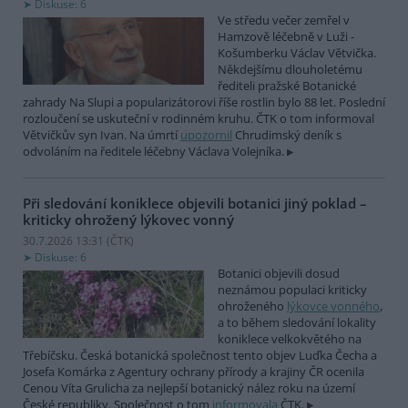
Diskuse: 6
Ve středu večer zemřel v
Hamzově léčebně v Luži -
Košumberku Václav Větvička.
Někdejšímu dlouholetému
řediteli pražské Botanické
zahrady Na Slupi a popularizátorovi říše rostlin bylo 88 let. Poslední
rozloučení se uskuteční v rodinném kruhu. ČTK o tom informoval
Větvičkův syn Ivan. Na úmrtí
upozornil
Chrudimský deník s
odvoláním na ředitele léčebny Václava Volejníka.
Při sledování koniklece objevili botanici jiný poklad –
kriticky ohrožený lýkovec vonný
30.7.2026 13:31 (
ČTK
)
Diskuse: 6
Botanici objevili dosud
neznámou populaci kriticky
ohroženého
lýkovce vonného
,
a to během sledování lokality
koniklece velkokvětého na
Třebíčsku. Česká botanická společnost tento objev Luďka Čecha a
Josefa Komárka z Agentury ochrany přírody a krajiny ČR ocenila
Cenou Víta Grulicha za nejlepší botanický nález roku na území
České republiky. Společnost o tom
informovala
ČTK.