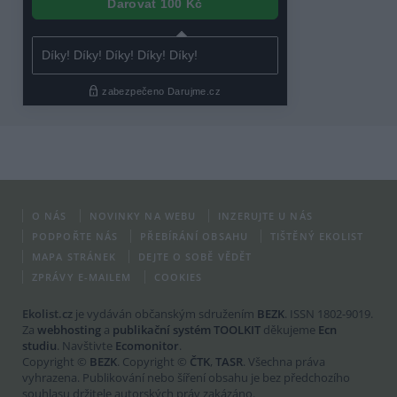
O NÁS
NOVINKY NA WEBU
INZERUJTE U NÁS
PODPOŘTE NÁS
PŘEBÍRÁNÍ OBSAHU
TIŠTĚNÝ EKOLIST
MAPA STRÁNEK
DEJTE O SOBĚ VĚDĚT
ZPRÁVY E-MAILEM
COOKIES
Ekolist.cz
je vydáván občanským sdružením
BEZK
. ISSN 1802-9019.
Za
webhosting
a
publikační systém TOOLKIT
děkujeme
Ecn
studiu
. Navštivte
Ecomonitor
.
Copyright ©
BEZK
. Copyright ©
ČTK
,
TASR
. Všechna práva
vyhrazena. Publikování nebo šíření obsahu je bez předchozího
souhlasu držitele autorských práv zakázáno.