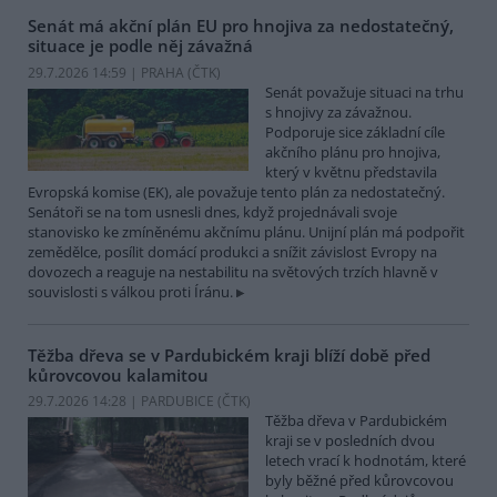
Senát má akční plán EU pro hnojiva za nedostatečný,
situace je podle něj závažná
29.7.2026 14:59 | PRAHA (
ČTK
)
Senát považuje situaci na trhu
s hnojivy za závažnou.
Podporuje sice základní cíle
akčního plánu pro hnojiva,
který v květnu představila
Evropská komise (EK), ale považuje tento plán za nedostatečný.
Senátoři se na tom usnesli dnes, když projednávali svoje
stanovisko ke zmíněnému akčnímu plánu. Unijní plán má podpořit
zemědělce, posílit domácí produkci a snížit závislost Evropy na
dovozech a reaguje na nestabilitu na světových trzích hlavně v
souvislosti s válkou proti Íránu.
Těžba dřeva se v Pardubickém kraji blíží době před
kůrovcovou kalamitou
29.7.2026 14:28 | PARDUBICE (
ČTK
)
Těžba dřeva v Pardubickém
kraji se v posledních dvou
letech vrací k hodnotám, které
byly běžné před kůrovcovou