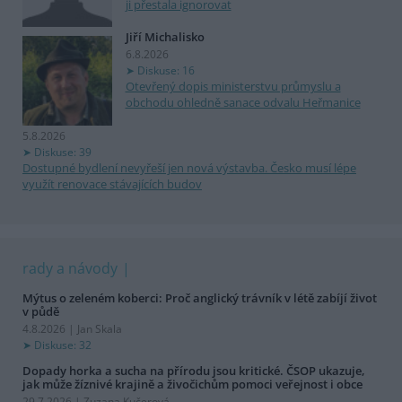
ji přestala ignorovat
Jiří Michalisko
6.8.2026
Diskuse: 16
Otevřený dopis ministerstvu průmyslu a
obchodu ohledně sanace odvalu Heřmanice
5.8.2026
Diskuse: 39
Dostupné bydlení nevyřeší jen nová výstavba. Česko musí lépe
využít renovace stávajících budov
rady a návody
Mýtus o zeleném koberci: Proč anglický trávník v létě zabíjí život
v půdě
4.8.2026 | Jan Skala
Diskuse: 32
Dopady horka a sucha na přírodu jsou kritické. ČSOP ukazuje,
jak může žíznivé krajině a živočichům pomoci veřejnost i obce
29.7.2026 | Zuzana Kučerová