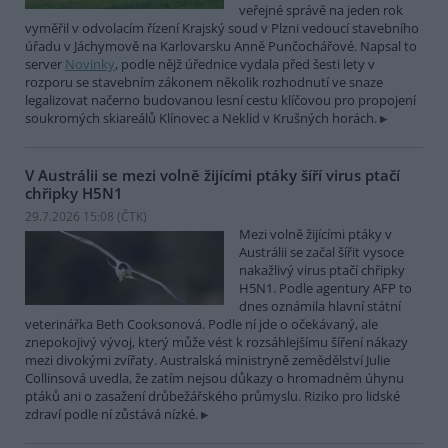
veřejné správě na jeden rok
vyměřil v odvolacím řízení Krajský soud v Plzni vedoucí stavebního
úřadu v Jáchymově na Karlovarsku Anně Punčochářové. Napsal to
server
Novinky
, podle nějž úřednice vydala před šesti lety v
rozporu se stavebním zákonem několik rozhodnutí ve snaze
legalizovat načerno budovanou lesní cestu klíčovou pro propojení
soukromých skiareálů Klínovec a Neklid v Krušných horách.
V Austrálii se mezi volně žijícími ptáky šíří virus ptačí
chřipky H5N1
29.7.2026 15:08 (
ČTK
)
Mezi volně žijícími ptáky v
Austrálii se začal šířit vysoce
nakažlivý virus ptačí chřipky
H5N1. Podle agentury AFP to
dnes oznámila hlavní státní
veterinářka Beth Cooksonová. Podle ní jde o očekávaný, ale
znepokojivý vývoj, který může vést k rozsáhlejšímu šíření nákazy
mezi divokými zvířaty. Australská ministryně zemědělství Julie
Collinsová uvedla, že zatím nejsou důkazy o hromadném úhynu
ptáků ani o zasažení drůbežářského průmyslu. Riziko pro lidské
zdraví podle ní zůstává nízké.