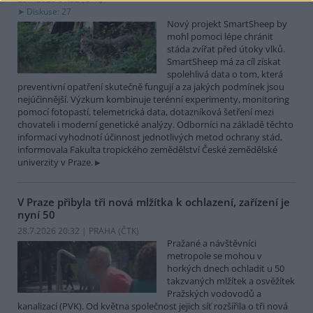
Diskuse: 27
Nový projekt SmartSheep by
mohl pomoci lépe chránit
stáda zvířat před útoky vlků.
SmartSheep má za cíl získat
spolehlivá data o tom, která
preventivní opatření skutečně fungují a za jakých podmínek jsou
nejúčinnější. Výzkum kombinuje terénní experimenty, monitoring
pomocí fotopastí, telemetrická data, dotazníková šetření mezi
chovateli i moderní genetické analýzy. Odborníci na základě těchto
informací vyhodnotí účinnost jednotlivých metod ochrany stád,
informovala Fakulta tropického zemědělství České zemědělské
univerzity v Praze.
V Praze přibyla tři nová mlžítka k ochlazení, zařízení je
nyní 50
28.7.2026 20:32 | PRAHA (
ČTK
)
Pražané a návštěvníci
metropole se mohou v
horkých dnech ochladit u 50
takzvaných mlžítek a osvěžítek
Pražských vodovodů a
kanalizací (PVK). Od května společnost jejich síť rozšířila o tři nová