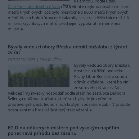
kalamitou. Podle údajů
Českého statistického úřadu
(ČSÚ) vloni v regionu dosáhla milionu
metrů krychlových, což bylo meziročně o 9000 metrů krychlových
méně. Na vrcholu kůrovcové kalamity se v kraji těžilo i více než 1,6
milionu krychlových metrů, před jejím vypuknutím méně než
milion.
Bývalý vedoucí obory Březka odmítl obžalobu z týrání
zvířat
29.7.2026 12:27 | PRAHA (
ČTK
)
Bývalý vedoucí obory Březka u
Kostelce u Křížků nedaleko
Prahy Libor Beníček u soudu
odmítl obžalobu, která ho viní
ze surového týrání zvířat.
Někdejší myslivecký hospodář podle státního zástupce Dalibora
Šellenga ubližoval kočkám, které se chytly do jím předem
připravených pastí. Jednu z nich krutým způsobem zabil. V případě
odsouzení mu hrozí až šestiletý trest vězení.
EG.D na některých místech pod vysokým napětím
ponechává přírodu bez zásahu