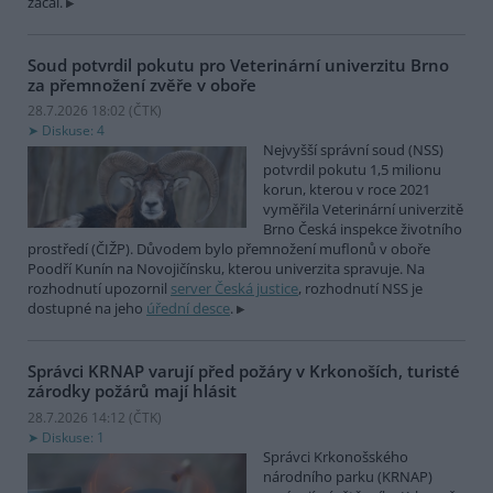
začal.
Soud potvrdil pokutu pro Veterinární univerzitu Brno
za přemnožení zvěře v oboře
28.7.2026 18:02 (
ČTK
)
Diskuse: 4
Nejvyšší správní soud (NSS)
potvrdil pokutu 1,5 milionu
korun, kterou v roce 2021
vyměřila Veterinární univerzitě
Brno Česká inspekce životního
prostředí (ČIŽP). Důvodem bylo přemnožení muflonů v oboře
Poodří Kunín na Novojičínsku, kterou univerzita spravuje. Na
rozhodnutí upozornil
server Česká justice
, rozhodnutí NSS je
dostupné na jeho
úřední desce
.
Správci KRNAP varují před požáry v Krkonoších, turisté
zárodky požárů mají hlásit
28.7.2026 14:12 (
ČTK
)
Diskuse: 1
Správci Krkonošského
národního parku (KRNAP)