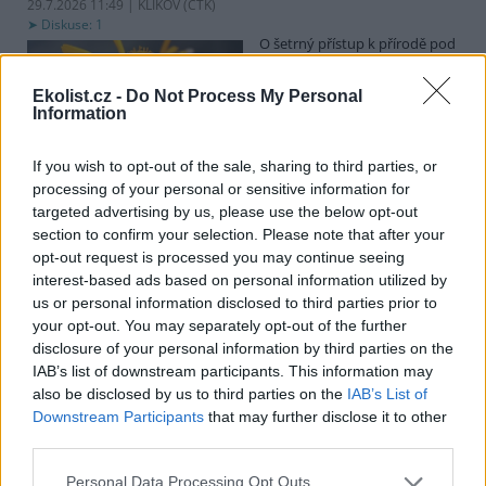
29.7.2026 11:49 | KLIKOV (
ČTK
)
Diskuse: 1
O šetrný přístup k přírodě pod
vedením vysokého napětí se
snaží distributor elektřiny
Ekolist.cz -
Do Not Process My Personal
EG.D. U Klikova na
Information
Jindřichohradecku, kde se
vyskytují vzácné rostliny a živočichové, například plošně nefrézují
pás pod vysokým napětím, ale jen odstraňují vyšší dřeviny.
If you wish to opt-out of the sale, sharing to third parties, or
Novinářům to dnes řekli zástupci společnosti. Chtějí pomoci tomu,
processing of your personal or sensitive information for
aby krajina kolem energetické infrastruktury byla druhově pestřejší
targeted advertising by us, please use the below opt-out
a odolnější.
section to confirm your selection. Please note that after your
opt-out request is processed you may continue seeing
Zájem o elektrická nákladní auta v Česku roste, ale
interest-based ads based on personal information utilized by
pomaleji než v EU
us or personal information disclosed to third parties prior to
your opt-out. You may separately opt-out of the further
29.7.2026 11:25 (
ČTK
)
Diskuse: 2
disclosure of your personal information by third parties on the
Zájem dopravců o nákladní
IAB’s list of downstream participants. This information may
auta a autobusy na elektrický
also be disclosed by us to third parties on the
IAB’s List of
pohon v Česku meziročně
Downstream Participants
that may further disclose it to other
roste, ale pomaleji, než je
third parties.
průměr Evropské unie. U
takzvaných lehkých užitkových vozidel, kam spadají dodávky a
nákladní auta do 3,5 tuny, byl růst větší než průměr EU. V analýze
Personal Data Processing Opt Outs