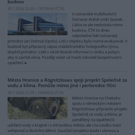
budovu
30.7.2026 23:20 | OSTRAVA (
ČTK
)
V ostravské multifunkční
Ostravar Aréně unikl čpavek.
Látka se ale nedostala mimo
budovu. ČTK to dnes
odpoledne řekl ostravský
primátor Jan Dohnal (Spolu). Lidi z objektu bylo nutné evakuovat. V
budově byl přípravný zápas mládežnického hokejového týmu,
doplnil primátor. Lidé v okolí dostali informaci o úniku a pokyn,
aby si zavřeli okna. Později večer už hasiči odvolali bezpečnostní
opatření.
Města Hranice a Rögnitzlosau spojí projekt Společně za
vodu a klima. Pomůže mimo jiné i perlorodce říční
30.7.2026 21:39 | HRANICE (
ČTK
)
Město Hranice na Chebsku
spolu s německým městem
Rögnitzlosau připravilo projekt
Společně za vodu a klima. Je
zaměřený na opatření k
udržení vody v krajině i v intravilánu města, ale i na osvětu mezi
veřejností a školními dětmi. Součástí projektu bude i obnova a