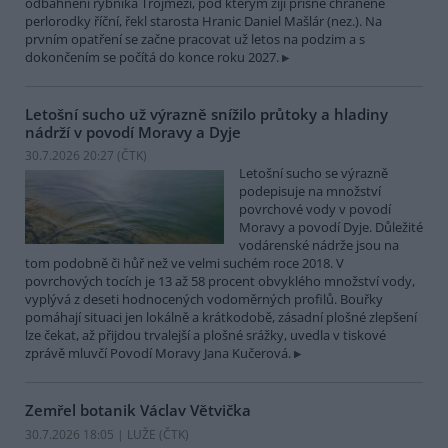
odbahnění rybníka Trojmezí, pod kterým žijí přísně chráněné
perlorodky říční, řekl starosta Hranic Daniel Mašlár (nez.). Na
prvním opatření se začne pracovat už letos na podzim a s
dokončením se počítá do konce roku 2027.
Letošní sucho už výrazně snížilo průtoky a hladiny
nádrží v povodí Moravy a Dyje
30.7.2026 20:27 (
ČTK
)
Letošní sucho se výrazně
podepisuje na množství
povrchové vody v povodí
Moravy a povodí Dyje. Důležité
vodárenské nádrže jsou na
tom podobně či hůř než ve velmi suchém roce 2018. V
povrchových tocích je 13 až 58 procent obvyklého množství vody,
vyplývá z deseti hodnocených vodoměrných profilů. Bouřky
pomáhají situaci jen lokálně a krátkodobě, zásadní plošné zlepšení
lze čekat, až přijdou trvalejší a plošné srážky, uvedla v tiskové
zprávě mluvčí Povodí Moravy Jana Kučerová.
Zemřel botanik Václav Větvička
30.7.2026 18:05 | LUŽE (
ČTK
)