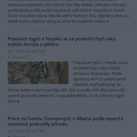
zábava a rozptýlení, řekl mluvčí zoo Filip Mašek. Zahrada chce akci
podle předpovědi počasí opakovat i při dalších tropických dnech.
Česko má před sebou několik velmi horkých dnů. Zejména dnes a v
pátek budou teploty stoupat až ke 40 stupňům Celsia.
Populace tygrů v Nepálu se za poslední čtyři roky
zvýšila zhruba o pětinu
30.7.2026 10:46 (
ČTK
)
Diskuse: 7
Populace tygrů v Nepálu se za
poslední čtyři roky zvýšila
zhruba o 20 procent. Podle
agentury AFP to uvedli tamní
úředníci, kteří odhadují, že
těchto šelem v zemi nyní žije 429. Stát si podle AFP díky tomu dál
upevňuje pověst jednoho z nejúspěšnějších, co se ochrany tygrů
týče.
Práce na hotelu Trumpových v Albánii podle expertů
nevratně poškodily přírodu
30.7.2026 09:56 (
ČTK
)
Diskuse: 2