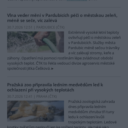
Vlna veder mění v Pardubicích péči o městskou zeleň,
méně se seče, víc zalévá
30.7.2026 12:51 | PARDUBICE (
ČTK
)
Extrémně vysoké letní teploty
ovlivňují péči o městskou zeleň
v Pardubicích. Služby města
Pardubic méně sečou trávníky
a víc zalévají stromy, keře a
záhony. Opatření má pomoci rostlinám lépe zvládnout období
vysokých teplot. ČTK to řekla vedoucí divize agroservis městské
společnosti Jitka Češková.
Pražská zoo připravila ledním medvědům led k
ochlazení při vysokých teplotách
30.7.2026 12:41 | PRAHA (
ČTK
)
Pražská zoologická zahrada
dnes připravila ledním
medvědům zhruba tři tuny
ledu k ochlazení kvůli
tropickým teplotám. Ledové
kostky zvířatům neslouží jen ke snížení teploty, ale také jako