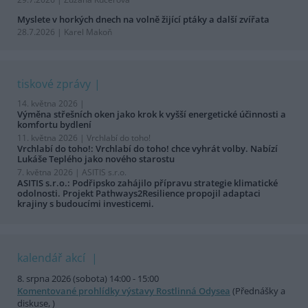
Myslete v horkých dnech na volně žijící ptáky a další zvířata
28.7.2026 | Karel Makoň
tiskové zprávy
14. května 2026 |
Výměna střešních oken jako krok k vyšší energetické účinnosti a
komfortu bydlení
11. května 2026 |
Vrchlabí do toho!
Vrchlabí do toho!: Vrchlabí do toho! chce vyhrát volby. Nabízí
Lukáše Teplého jako nového starostu
7. května 2026 |
ASITIS s.r.o.
ASITIS s.r.o.: Podřipsko zahájilo přípravu strategie klimatické
odolnosti. Projekt Pathways2Resilience propojil adaptaci
krajiny s budoucími investicemi.
kalendář akcí
8. srpna 2026 (sobota) 14:00 - 15:00
Komentované prohlídky výstavy Rostlinná Odysea
(Přednášky a
diskuse, )