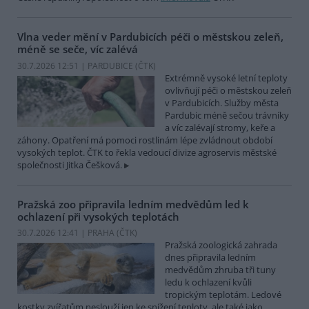
Vlna veder mění v Pardubicích péči o městskou zeleň,
méně se seče, víc zalévá
30.7.2026 12:51 | PARDUBICE (
ČTK
)
Extrémně vysoké letní teploty
ovlivňují péči o městskou zeleň
v Pardubicích. Služby města
Pardubic méně sečou trávníky
a víc zalévají stromy, keře a
záhony. Opatření má pomoci rostlinám lépe zvládnout období
vysokých teplot. ČTK to řekla vedoucí divize agroservis městské
společnosti Jitka Češková.
Pražská zoo připravila ledním medvědům led k
ochlazení při vysokých teplotách
30.7.2026 12:41 | PRAHA (
ČTK
)
Pražská zoologická zahrada
dnes připravila ledním
medvědům zhruba tři tuny
ledu k ochlazení kvůli
tropickým teplotám. Ledové
kostky zvířatům neslouží jen ke snížení teploty, ale také jako