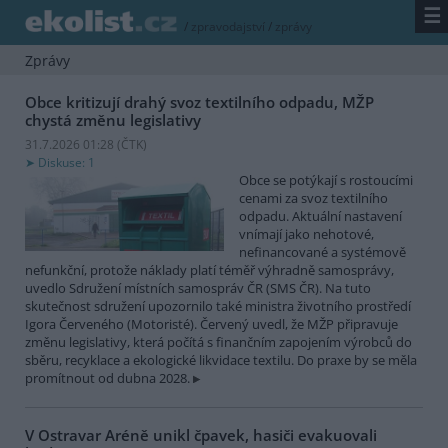
☰
/
zpravodajství
/
zprávy
Zprávy
Obce kritizují drahý svoz textilního odpadu, MŽP
chystá změnu legislativy
31.7.2026 01:28 (
ČTK
)
Diskuse: 1
Obce se potýkají s rostoucími
cenami za svoz textilního
odpadu. Aktuální nastavení
vnímají jako nehotové,
nefinancované a systémově
nefunkční, protože náklady platí téměř výhradně samosprávy,
uvedlo Sdružení místních samospráv ČR (SMS ČR). Na tuto
skutečnost sdružení upozornilo také ministra životního prostředí
Igora Červeného (Motoristé). Červený uvedl, že MŽP připravuje
změnu legislativy, která počítá s finančním zapojením výrobců do
sběru, recyklace a ekologické likvidace textilu. Do praxe by se měla
promítnout od dubna 2028.
V Ostravar Aréně unikl čpavek, hasiči evakuovali