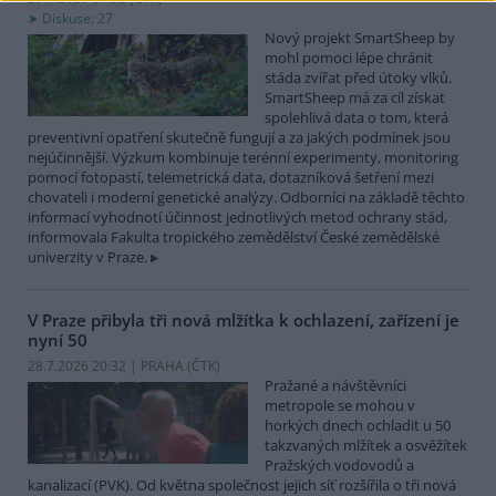
Diskuse: 27
Nový projekt SmartSheep by
mohl pomoci lépe chránit
stáda zvířat před útoky vlků.
SmartSheep má za cíl získat
spolehlivá data o tom, která
preventivní opatření skutečně fungují a za jakých podmínek jsou
nejúčinnější. Výzkum kombinuje terénní experimenty, monitoring
pomocí fotopastí, telemetrická data, dotazníková šetření mezi
chovateli i moderní genetické analýzy. Odborníci na základě těchto
informací vyhodnotí účinnost jednotlivých metod ochrany stád,
informovala Fakulta tropického zemědělství České zemědělské
univerzity v Praze.
V Praze přibyla tři nová mlžítka k ochlazení, zařízení je
nyní 50
28.7.2026 20:32 | PRAHA (
ČTK
)
Pražané a návštěvníci
metropole se mohou v
horkých dnech ochladit u 50
takzvaných mlžítek a osvěžítek
Pražských vodovodů a
kanalizací (PVK). Od května společnost jejich síť rozšířila o tři nová