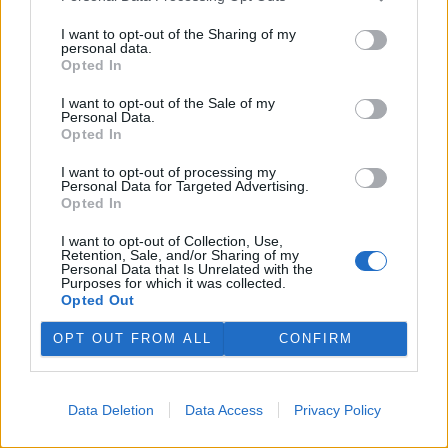
to uvedlo Centrum dopravního výzkumu, které vychází z dat
Evropského sdružení výrobců automobilů.
I want to opt-out of the Sharing of my
personal data.
Opted In
E-shopy očekávají s nařízením EU větší náklady,
I want to opt-out of the Sale of my
nevyloučily krátkodobé zdražení
Personal Data.
29.7.2026 10:20 (
ČTK
)
Opted In
Diskuse: 4
E-shopy očekávají vyšší
I want to opt-out of processing my
náklady na nové obaly,
Personal Data for Targeted Advertising.
technologie a úpravy logistiky
Opted In
kvůli nařízení Evropské unie,
které má omezit množství
I want to opt-out of Collection, Use,
Retention, Sale, and/or Sharing of my
obalového a odpadového materiálu. ČTK to řekli zástupci e-
Personal Data that Is Unrelated with the
commerce. Krátkodobě by se náklady podle nich mohly
Purposes for which it was collected.
promítnout do cen zboží nebo do poplatků za balné, zvýšit by se
Opted Out
mohla administrativní zátěž pro e-shopy. Z dlouhodobého hlediska
však investice do nových obalů a technologií může náklady na
OPT OUT FROM ALL
CONFIRM
přepravu snížit. Evropský předpis začne platit 12. srpna.
Nový projekt, na kterém se podílí ČZU, má pomoci
Data Deletion
Data Access
Privacy Policy
chránit stáda před útoky vlků
29.7.2026 01:32 (
ČTK
)