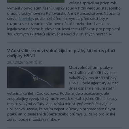
veřejné správě na jeden rok
vyměřil v odvolacím řízení Krajský soud v Plzni vedoucí stavebního
úřadu v Jáchymově na Karlovarsku Anně Punčochářové. Napsal to
server
Novinky
, podle nějž úřednice vydala před šesti lety v
rozporu se stavebním zákonem několik rozhodnutí ve snaze
legalizovat načerno budovanou lesní cestu klíčovou pro propojení
soukromých skiareálů Klínovec a Neklid v Krušných horách.
V Austrálii se mezi volně žijícími ptáky šíří virus ptačí
chřipky H5N1
29.7.2026 15:08 (
ČTK
)
Mezi volně žijícími ptáky v
Austrálii se začal šířit vysoce
nakažlivý virus ptačí chřipky
H5N1. Podle agentury AFP to
dnes oznámila hlavní státní
veterinářka Beth Cooksonová. Podle ní jde o očekávaný, ale
znepokojivý vývoj, který může vést k rozsáhlejšímu šíření nákazy
mezi divokými zvířaty. Australská ministryně zemědělství Julie
Collinsová uvedla, že zatím nejsou důkazy o hromadném úhynu
ptáků ani o zasažení drůbežářského průmyslu. Riziko pro lidské
zdraví podle ní zůstává nízké.