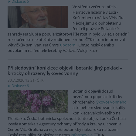
Diskuse: 6
Ve středu večer zemřel v
Hamzově léčebně v Luži -
Košumberku Václav Větvička.
Někdejšímu dlouholetému
řediteli pražské Botanické
zahrady Na Slupi a popularizátorovi říše rostlin bylo 88 let. Poslední
rozloučení se uskuteční v rodinném kruhu. ČTK o tom informoval
Větvičkův syn Ivan. Na úmrtí
upozornil
Chrudimský deník s
odvoláním na ředitele léčebny Václava Volejníka.
Při sledování koniklece objevili botanici jiný poklad –
kriticky ohrožený lýkovec vonný
30.7.2026 13:31 (
ČTK
)
Diskuse: 6
Botanici objevili dosud
neznámou populaci kriticky
ohroženého
lýkovce vonného
,
a to během sledování lokality
koniklece velkokvětého na
Třebíčsku. Česká botanická společnost tento objev Luďka Čecha a
Josefa Komárka z Agentury ochrany přírody a krajiny ČR ocenila
Cenou Víta Grulicha za nejlepší botanický nález roku na území
České republiky. Společnost o tom
informovala
ČTK.