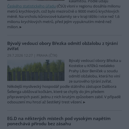
kalamitou. Podle údajů
Českého statistického úřadu
(ČSÚ) vloni v regionu dosáhla milionu
metrů krychlových, což bylo meziročně o 9000 metrů krychlových
méně. Na vrcholu kůrovcové kalamity se v kraji těžilo i více než 1,6
milionu krychlových metrů, před jejím vypuknutím méně než
milion.
Bývalý vedoucí obory Březka odmítl obžalobu z týrání
zvířat
29.7.2026 12:27 | PRAHA (
ČTK
)
Bývalý vedoucí obory Březka u
Kostelce u Křížků nedaleko
Prahy Libor Beníček u soudu
odmítl obžalobu, která ho viní
ze surového týrání zvířat.
Někdejší myslivecký hospodář podle státního zástupce Dalibora
Šellenga ubližoval kočkám, které se chytly do jím předem
připravených pastí. Jednu z nich krutým způsobem zabil. V případě
odsouzení mu hrozí až šestiletý trest vězení.
EG.D na některých místech pod vysokým napětím
ponechává přírodu bez zásahu