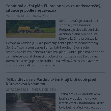
Senát má akční plán EU pro hnojiva za nedostatečný,
situace je podle něj závažná
29.7.2026 14:59 | PRAHA (
ČTK
)
Senát považuje situaci na trhu
s hnojivy za závažnou.
Podporuje sice základní cíle
akčního plánu pro hnojiva,
který v květnu představila
Evropská komise (EK), ale považuje tento plán za nedostatečný.
Senátoři se na tom usnesli dnes, když projednávali svoje
stanovisko ke zmíněnému akčnímu plánu. Unijní plán má podpořit
zemědělce, posílit domácí produkci a snížit závislost Evropy na
dovozech a reaguje na nestabilitu na světových trzích hlavně v
souvislosti s válkou proti Íránu.
Těžba dřeva se v Pardubickém kraji blíží době před
kůrovcovou kalamitou
29.7.2026 14:28 | PARDUBICE (
ČTK
)
Těžba dřeva v Pardubickém
kraji se v posledních dvou
letech vrací k hodnotám, které
byly běžné před kůrovcovou