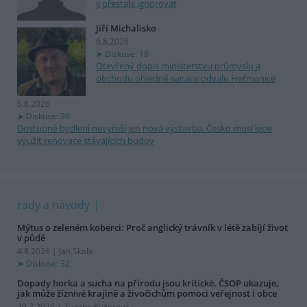
ji přestala ignorovat
Jiří Michalisko
6.8.2026
Diskuse: 18
Otevřený dopis ministerstvu průmyslu a
obchodu ohledně sanace odvalu Heřmanice
5.8.2026
Diskuse: 39
Dostupné bydlení nevyřeší jen nová výstavba. Česko musí lépe
využít renovace stávajících budov
rady a návody
Mýtus o zeleném koberci: Proč anglický trávník v létě zabíjí život
v půdě
4.8.2026 | Jan Skala
Diskuse: 32
Dopady horka a sucha na přírodu jsou kritické. ČSOP ukazuje,
jak může žíznivé krajině a živočichům pomoci veřejnost i obce
29.7.2026 | Zuzana Kučerová