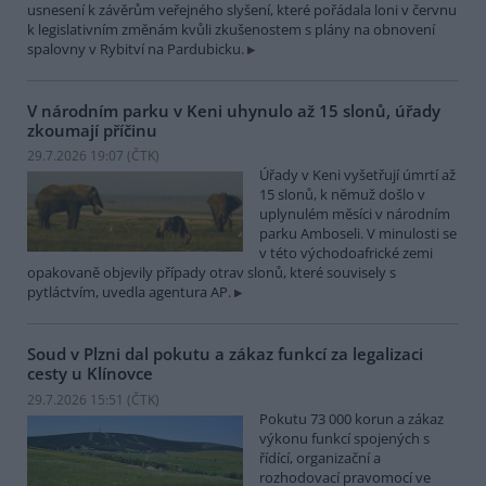
usnesení k závěrům veřejného slyšení, které pořádala loni v červnu
k legislativním změnám kvůli zkušenostem s plány na obnovení
spalovny v Rybitví na Pardubicku.
V národním parku v Keni uhynulo až 15 slonů, úřady
zkoumají příčinu
29.7.2026 19:07 (
ČTK
)
Úřady v Keni vyšetřují úmrtí až
15 slonů, k němuž došlo v
uplynulém měsíci v národním
parku Amboseli. V minulosti se
v této východoafrické zemi
opakovaně objevily případy otrav slonů, které souvisely s
pytláctvím, uvedla agentura AP.
Soud v Plzni dal pokutu a zákaz funkcí za legalizaci
cesty u Klínovce
29.7.2026 15:51 (
ČTK
)
Pokutu 73 000 korun a zákaz
výkonu funkcí spojených s
řídící, organizační a
rozhodovací pravomocí ve