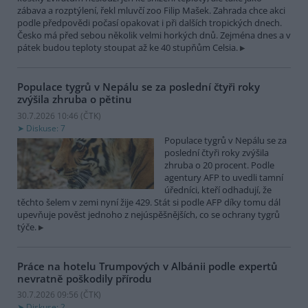
zábava a rozptýlení, řekl mluvčí zoo Filip Mašek. Zahrada chce akci
podle předpovědi počasí opakovat i při dalších tropických dnech.
Česko má před sebou několik velmi horkých dnů. Zejména dnes a v
pátek budou teploty stoupat až ke 40 stupňům Celsia.
Populace tygrů v Nepálu se za poslední čtyři roky
zvýšila zhruba o pětinu
30.7.2026 10:46 (
ČTK
)
Diskuse: 7
Populace tygrů v Nepálu se za
poslední čtyři roky zvýšila
zhruba o 20 procent. Podle
agentury AFP to uvedli tamní
úředníci, kteří odhadují, že
těchto šelem v zemi nyní žije 429. Stát si podle AFP díky tomu dál
upevňuje pověst jednoho z nejúspěšnějších, co se ochrany tygrů
týče.
Práce na hotelu Trumpových v Albánii podle expertů
nevratně poškodily přírodu
30.7.2026 09:56 (
ČTK
)
Diskuse: 2