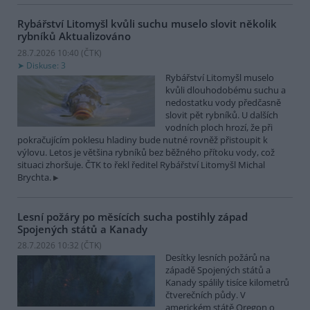
Rybářství Litomyšl kvůli suchu muselo slovit několik
rybníků
Aktualizováno
28.7.2026 10:40 (
ČTK
)
Diskuse: 3
Rybářství Litomyšl muselo
kvůli dlouhodobému suchu a
nedostatku vody předčasně
slovit pět rybníků. U dalších
vodních ploch hrozí, že při
pokračujícím poklesu hladiny bude nutné rovněž přistoupit k
výlovu. Letos je většina rybníků bez běžného přítoku vody, což
situaci zhoršuje. ČTK to řekl ředitel Rybářství Litomyšl Michal
Brychta.
Lesní požáry po měsících sucha postihly západ
Spojených států a Kanady
28.7.2026 10:32 (
ČTK
)
Desítky lesních požárů na
západě Spojených států a
Kanady spálily tisíce kilometrů
čtverečních půdy. V
americkém státě Oregon o