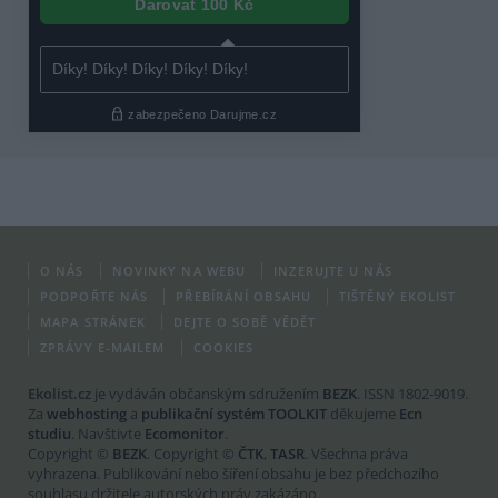
O NÁS
NOVINKY NA WEBU
INZERUJTE U NÁS
PODPOŘTE NÁS
PŘEBÍRÁNÍ OBSAHU
TIŠTĚNÝ EKOLIST
MAPA STRÁNEK
DEJTE O SOBĚ VĚDĚT
ZPRÁVY E-MAILEM
COOKIES
Ekolist.cz
je vydáván občanským sdružením
BEZK
. ISSN 1802-9019.
Za
webhosting
a
publikační systém TOOLKIT
děkujeme
Ecn
studiu
. Navštivte
Ecomonitor
.
Copyright ©
BEZK
. Copyright ©
ČTK
,
TASR
. Všechna práva
vyhrazena. Publikování nebo šíření obsahu je bez předchozího
souhlasu držitele autorských práv zakázáno.