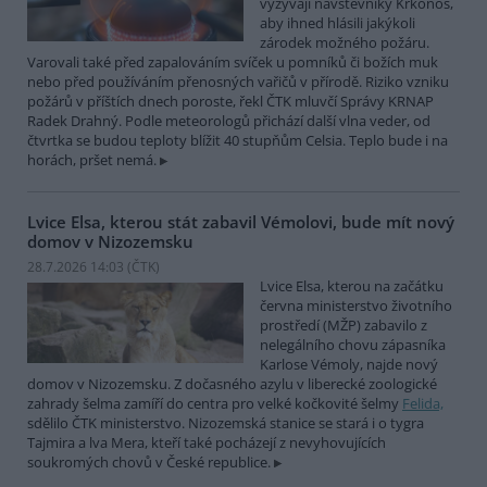
vyzývají návštěvníky Krkonoš,
aby ihned hlásili jakýkoli
zárodek možného požáru.
Varovali také před zapalováním svíček u pomníků či božích muk
nebo před používáním přenosných vařičů v přírodě. Riziko vzniku
požárů v příštích dnech poroste, řekl ČTK mluvčí Správy KRNAP
Radek Drahný. Podle meteorologů přichází další vlna veder, od
čtvrtka se budou teploty blížit 40 stupňům Celsia. Teplo bude i na
horách, pršet nemá.
Lvice Elsa, kterou stát zabavil Vémolovi, bude mít nový
domov v Nizozemsku
28.7.2026 14:03 (
ČTK
)
Lvice Elsa, kterou na začátku
června ministerstvo životního
prostředí (MŽP) zabavilo z
nelegálního chovu zápasníka
Karlose Vémoly, najde nový
domov v Nizozemsku. Z dočasného azylu v liberecké zoologické
zahrady šelma zamíří do centra pro velké kočkovité šelmy
Felida,
sdělilo ČTK ministerstvo. Nizozemská stanice se stará i o tygra
Tajmira a lva Mera, kteří také pocházejí z nevyhovujících
soukromých chovů v České republice.