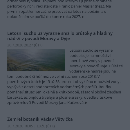
odbahnění rybníka Trojmezí, pod kterým žijí přísně chráněné
perlorodky říční, řekl starosta Hranic Daniel Mašlár (nez.). Na
prvním opatření se začne pracovat už letos na podzim a s
dokončením se počítá do konce roku 2027.
Letošní sucho už výrazně snížilo průtoky a hladiny
nádrží v povodí Moravy a Dyje
30.7.2026 20:27 (
ČTK
)
Letošní sucho se výrazně
podepisuje na množství
povrchové vody v povodí
Moravy a povodí Dyje. Důležité
vodárenské nádrže jsou na
tom podobně či hůř než ve velmi suchém roce 2018. V
povrchových tocích je 13 až 58 procent obvyklého množství vody,
vyplývá z deseti hodnocených vodoměrných profilů. Bouřky
pomáhají situaci jen lokálně a krátkodobě, zásadní plošné zlepšení
lze čekat, až přijdou trvalejší a plošné srážky, uvedla v tiskové
zprávě mluvčí Povodí Moravy Jana Kučerová.
Zemřel botanik Václav Větvička
30.7.2026 18:05 | LUŽE (
ČTK
)