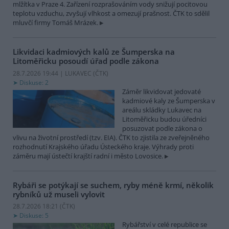
mlžítka v Praze 4. Zařízení rozprašováním vody snižují pocitovou
teplotu vzduchu, zvyšují vlhkost a omezují prašnost. ČTK to sdělil
mluvčí firmy Tomáš Mrázek.
Likvidaci kadmiových kalů ze Šumperska na
Litoměřicku posoudí úřad podle zákona
28.7.2026 19:44 | LUKAVEC (
ČTK
)
Diskuse: 2
Záměr likvidovat jedovaté
kadmiové kaly ze Šumperska v
areálu skládky Lukavec na
Litoměřicku budou úředníci
posuzovat podle zákona o
vlivu na životní prostředí (tzv. EIA). ČTK to zjistila ze zveřejněného
rozhodnutí Krajského úřadu Ústeckého kraje. Výhrady proti
záměru mají ústečtí krajští radní i město Lovosice.
Rybáři se potýkají se suchem, ryby méně krmí, několik
rybníků už museli vylovit
28.7.2026 18:21 (
ČTK
)
Diskuse: 5
Rybářství v celé republice se