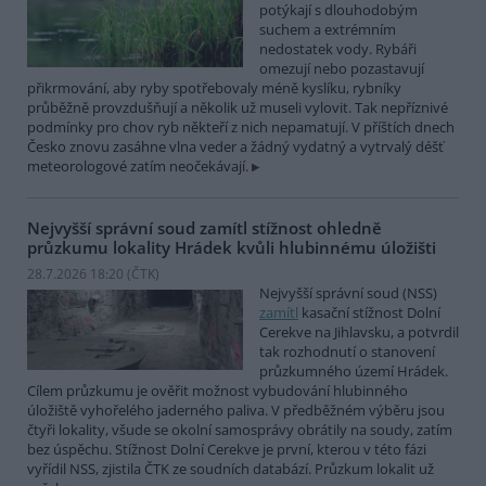
potýkají s dlouhodobým
suchem a extrémním
nedostatek vody. Rybáři
omezují nebo pozastavují
přikrmování, aby ryby spotřebovaly méně kyslíku, rybníky
průběžně provzdušňují a několik už museli vylovit. Tak nepříznivé
podmínky pro chov ryb někteří z nich nepamatují. V příštích dnech
Česko znovu zasáhne vlna veder a žádný vydatný a vytrvalý déšť
meteorologové zatím neočekávají.
Nejvyšší správní soud zamítl stížnost ohledně
průzkumu lokality Hrádek kvůli hlubinnému úložišti
28.7.2026 18:20 (
ČTK
)
Nejvyšší správní soud (NSS)
zamítl
kasační stížnost Dolní
Cerekve na Jihlavsku, a potvrdil
tak rozhodnutí o stanovení
průzkumného území Hrádek.
Cílem průzkumu je ověřit možnost vybudování hlubinného
úložiště vyhořelého jaderného paliva. V předběžném výběru jsou
čtyři lokality, všude se okolní samosprávy obrátily na soudy, zatím
bez úspěchu. Stížnost Dolní Cerekve je první, kterou v této fázi
vyřídil NSS, zjistila ČTK ze soudních databází. Průzkum lokalit už