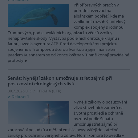
Při přípravných pracích v
přírodní rezervaci na
albánském pobřeží, kde má
vzniknout rozsáhlý hotelový
komplex spojený s rodinou
Trumpových, podle nevládních organizací a vědců vznikly
nenapravitelné škody. Výstavba podle nich ohrožuje krajinu i
faunu, uvedla agentura AFP. Proti developerskému projektu
spojenému s Trumpovou dcerou Ivankou a jejím manželem
Jaredem Kushnerem se od konce května v Tiraně konají pravidelné
protesty.
Senát: Nynější zákon umožňuje střet zájmů při
posuzování ekologických vlivů
30.7.2026 01:17 | PRAHA (
ČTK
)
Diskuse: 1
Nynější zákony o posuzování
vlivů stavebních záměrů na
životní prostředí a ochraně
ovzduší podle Senátu
umožňují střet zájmů při
zpracování posudků a měření emisí a nevytvářejí dostatečné
záruky pro ochranu veřejného zdraví. Horní komora to uvedla v