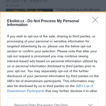
29.7.2026 11:49 | KLIKOV (
ČTK
)
Diskuse: 1
O šetrný přístup k přírodě pod
vedením vysokého napětí se
snaží distributor elektřiny
Ekolist.cz -
Do Not Process My Personal
EG.D. U Klikova na
Information
Jindřichohradecku, kde se
vyskytují vzácné rostliny a živočichové, například plošně nefrézují
pás pod vysokým napětím, ale jen odstraňují vyšší dřeviny.
If you wish to opt-out of the sale, sharing to third parties, or
Novinářům to dnes řekli zástupci společnosti. Chtějí pomoci tomu,
processing of your personal or sensitive information for
aby krajina kolem energetické infrastruktury byla druhově pestřejší
targeted advertising by us, please use the below opt-out
a odolnější.
section to confirm your selection. Please note that after your
opt-out request is processed you may continue seeing
Zájem o elektrická nákladní auta v Česku roste, ale
interest-based ads based on personal information utilized by
pomaleji než v EU
us or personal information disclosed to third parties prior to
your opt-out. You may separately opt-out of the further
29.7.2026 11:25 (
ČTK
)
Diskuse: 2
disclosure of your personal information by third parties on the
Zájem dopravců o nákladní
IAB’s list of downstream participants. This information may
auta a autobusy na elektrický
also be disclosed by us to third parties on the
IAB’s List of
pohon v Česku meziročně
Downstream Participants
that may further disclose it to other
roste, ale pomaleji, než je
third parties.
průměr Evropské unie. U
takzvaných lehkých užitkových vozidel, kam spadají dodávky a
nákladní auta do 3,5 tuny, byl růst větší než průměr EU. V analýze
Personal Data Processing Opt Outs