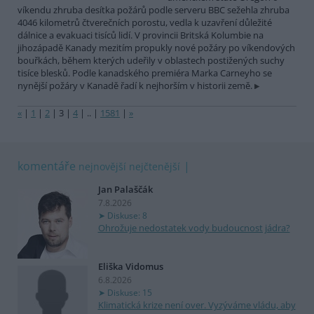
víkendu zhruba desítka požárů podle serveru BBC sežehla zhruba
4046 kilometrů čtverečních porostu, vedla k uzavření důležité
dálnice a evakuaci tisíců lidí. V provincii Britská Kolumbie na
jihozápadě Kanady mezitím propukly nové požáry po víkendových
bouřkách, během kterých udeřily v oblastech postižených suchy
tisíce blesků. Podle kanadského premiéra Marka Carneyho se
nynější požáry v Kanadě řadí k nejhorším v historii země.
«
|
1
|
2
|
3
|
4
|
..
|
1581
|
»
komentáře
nejnovější
nejčtenější
Jan Palaščák
7.8.2026
Diskuse: 8
Ohrožuje nedostatek vody budoucnost jádra?
Eliška Vidomus
6.8.2026
Diskuse: 15
Klimatická krize není over. Vyzýváme vládu, aby