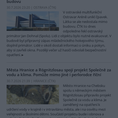
budovu
30.7.2026 23:20 | OSTRAVA (
ČTK
)
V ostravské multifunkční
Ostravar Aréně unikl čpavek.
Látka se ale nedostala mimo
budovu. ČTK to dnes
odpoledne řekl ostravský
primátor Jan Dohnal (Spolu). Lidi z objektu bylo nutné evakuovat. V
budově byl přípravný zápas mládežnického hokejového týmu,
doplnil primátor. Lidé v okolí dostali informaci o úniku a pokyn,
aby si zavřeli okna. Později večer už hasiči odvolali bezpečnostní
opatření.
Města Hranice a Rögnitzlosau spojí projekt Společně za
vodu a klima. Pomůže mimo jiné i perlorodce říční
30.7.2026 21:39 | HRANICE (
ČTK
)
Město Hranice na Chebsku
spolu s německým městem
Rögnitzlosau připravilo projekt
Společně za vodu a klima. Je
zaměřený na opatření k
udržení vody v krajině i v intravilánu města, ale i na osvětu mezi
veřejností a školními dětmi. Součástí projektu bude i obnova a