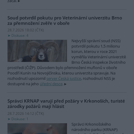
začal.
Soud potvrdil pokutu pro Veterinární univerzitu Brno
za přemnožení zvěře v oboře
28.7.2026 18:02 (
ČTK
)
Diskuse: 4
Nejvyšší správní soud (NSS)
potvrdil pokutu 1,5 milionu
korun, kterou v roce 2021
vyměřila Veterinární univerzitě
Brno Česká inspekce životního
prostředí (ČIŽP). Důvodem bylo přemnožení muflonů v oboře
Poodří Kunín na Novojičínsku, kterou univerzita spravuje. Na
rozhodnutí upozornil
server Česká justice
, rozhodnutí NSS je
dostupné na jeho
úřední desce
.
Správci KRNAP varují před požáry v Krkonoších, turisté
zárodky požárů mají hlásit
28.7.2026 14:12 (
ČTK
)
Diskuse: 1
Správci Krkonošského
národního parku (KRNAP)