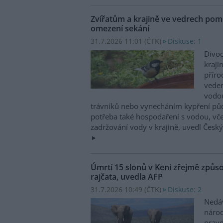
Zvířatům a krajině ve vedrech pom
omezení sekání
31.7.2026 11:01 (
ČTK
)
Diskuse: 1
Divoc
kraji
příro
vede
vodo
trávníků nebo vynecháním kypření půdy
potřeba také hospodaření s vodou, vč
zadržování vody v krajině, uvedl Česk
Úmrtí 15 slonů v Keni zřejmě způso
rajčata, uvedla AFP
31.7.2026 10:49 (
ČTK
)
Diskuse: 2
Nedá
náro
prav