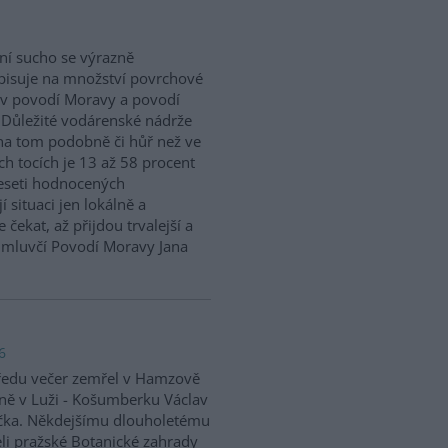
ní sucho se výrazně
isuje na množství povrchové
v povodí Moravy a povodí
 Důležité vodárenské nádrže
na tom podobně či hůř než ve
h tocích je 13 až 58 procent
eseti hodnocených
situaci jen lokálně a
 čekat, až přijdou trvalejší a
ě mluvčí Povodí Moravy Jana
6
ředu večer zemřel v Hamzově
ně v Luži - Košumberku Václav
čka. Někdejšímu dlouholetému
eli pražské Botanické zahrady