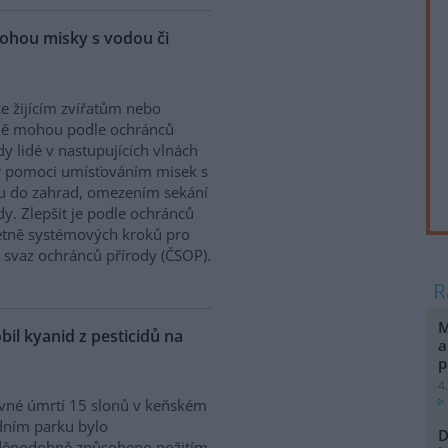
ohou misky s vodou či
e žijícím zvířatům nebo
ně mohou podle ochránců
dy lidé v nastupujících vlnách
r pomoci umísťováním misek s
u do zahrad, omezením sekání
. Zlepšit je podle ochránců
etně systémových kroků pro
ý svaz ochránců přírody (ČSOP).
M
bil kyanid z pesticidů na
a
p
4
vné úmrtí 15 slonů v keňském
dním parku bylo
D
děpodobně způsobeno požitím