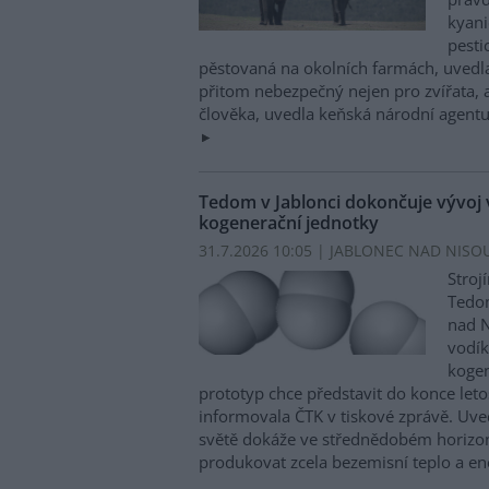
kyani
pesti
pěstovaná na okolních farmách, uvedla
přitom nebezpečný nejen pro zvířata, a
člověka, uvedla keňská národní agentu
Tedom v Jablonci dokončuje vývoj
kogenerační jednotky
31.7.2026 10:05 | JABLONEC NAD NISOU
Stroj
Tedom
nad N
vodí
kogen
prototyp chce představit do konce let
informovala ČTK v tiskové zprávě. Uved
světě dokáže ve střednědobém horizon
produkovat zcela bezemisní teplo a en