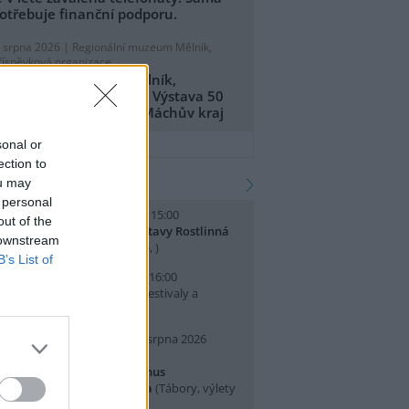
otřebuje finanční podporu.
. srpna 2026 |
Regionální muzeum Mělník,
říspěvková organizace
egionální muzeum Mělník,
říspěvková organizace: Výstava 50
et CHKO Kokořínsko - Máchův kraj
přidat tiskovou zprávu
sonal or
ection to
kalendář akcí
ou may
 personal
. srpna 2026 (sobota) 14:00 - 15:00
out of the
omentované prohlídky výstavy Rostlinná
 downstream
dysea
(Přednášky a diskuse, )
B’s List of
. srpna 2026 (neděle) 10:00 - 16:00
slava Světového dne lvů
(Festivaly a
lavnosti, Praha 7 )
0. srpna 2026 (pondělí) - 14. srpna 2026
pátek)
rajeme si v Pralese - 2. turnus
říměstského letního tábora
(Tábory, výlety
 pobytové akce, Praha 19 )