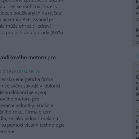
k
du. Ten se mohl nacházet v
ž
v
cidech používaných na rajčata
 agentura AFP. Kyanid je
2
le může ohrozit i zdraví
M
ra pro ochranu přírody (KWS).
ž
2
 vodíkového motoru pro
7
o
 (
ČTK
)
Diskuse: 22
O
írensko-energetická firma
o
 ve svém závodě v Jablonci
E
isou dokončuje vývoj
s
kového motoru pro
z
erační jednotky. Funkční
7
ošního roku. Firma o tom
n
la, že jako jedna z mála na
Č
tu pomocí vlastní technologie
n
ergie.
n
j