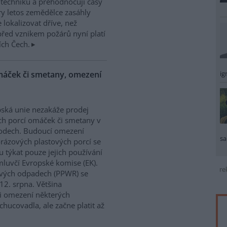
í techniku a přehodnocují časy
ry letos zemědělce zasáhly
 lokalizovat dříve, než
řed vznikem požárů nyní platí
ích Čech.
ig
máček či smetany, omezení
ská unie nezakáže prodej
h porcí omáček či smetany v
odech. Budoucí omezení
sa
rázových plastových porcí se
 týkat pouze jejich používání
mluvčí Evropské komise (EK).
re
lových odpadech (PPWR) se
12. srpna. Většina
 i omezení některých
hucovadla, ale začne platit až