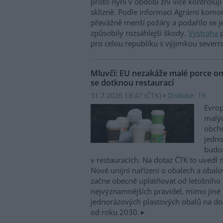
proto nyní v období žní více kontroluj
sklizně. Podle informací Agrární komo
převážně menší požáry a podařilo se je
způsobily rozsáhlejší škody.
Výstraha
p
pro celou republiku s výjimkou severn
Mluvčí: EU nezakáže malé porce o
se dotknou restaurací
31.7.2026 18:47 (
ČTK
)
Diskuse: 19
Evrop
malýc
obch
jedno
budou
v restauracích. Na dotaz ČTK to uvedl 
Nové unijní nařízení o obalech a oba
začne obecně uplatňovat od letošního 
nejvýznamnějších pravidel, mimo jiné
jednorázových plastových obalů na doc
od roku 2030.