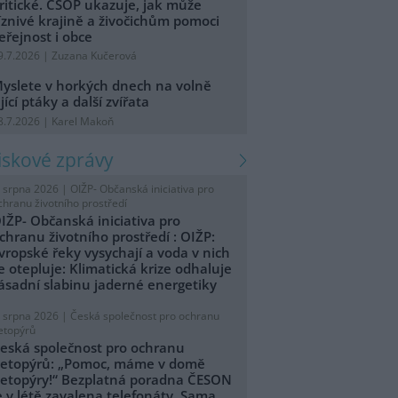
ritické. ČSOP ukazuje, jak může
íznivé krajině a živočichům pomoci
eřejnost i obce
9.7.2026 | Zuzana Kučerová
yslete v horkých dnech na volně
ijící ptáky a další zvířata
8.7.2026 | Karel Makoň
tiskové zprávy
. srpna 2026 |
OIŽP- Občanská iniciativa pro
chranu životního prostředí
IŽP- Občanská iniciativa pro
chranu životního prostředí : OIŽP:
vropské řeky vysychají a voda v nich
e otepluje: Klimatická krize odhaluje
ásadní slabinu jaderné energetiky
. srpna 2026 |
Česká společnost pro ochranu
etopýrů
eská společnost pro ochranu
etopýrů: „Pomoc, máme v domě
etopýry!“ Bezplatná poradna ČESON
e v létě zavalena telefonáty. Sama