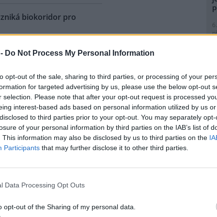
p
vzniká biokoridor pro
6
p
R
 historické železniční vlečky z
p
 -
Do Not Process My Personal Information
l
ky do Vojkovic na Karlovarsku
á biokoridor pro kriticky
to opt-out of the sale, sharing to third parties, or processing of your per
enou užovku stromovou, ale i
formation for targeted advertising by us, please use the below opt-out s
 druhy živočichů. Ochráncům
r selection. Please note that after your opt-out request is processed y
 podařilo v lokalitě
eing interest-based ads based on personal information utilized by us or
ožené užovky stromové, ačkoli
8
disclosed to third parties prior to your opt-out. You may separately opt-
 nad Ohří. Pozorování tak
K
losure of your personal information by third parties on the IAB’s list of
ou být pro tento druh vhodné.
O
. This information may also be disclosed by us to third parties on the
IA
ojektu bude předmětem
9
Participants
that may further disclose it to other third parties.
m specialistka
O
cie Štefanská.
s
1
l Data Processing Opt Outs
(
ho odpadu, MŽP chystá
H
p
o opt-out of the Sharing of my personal data.
a