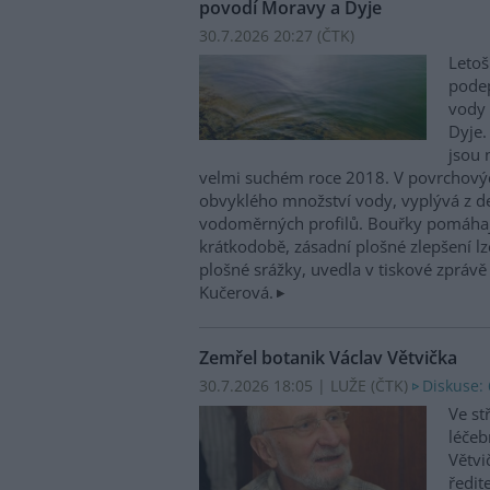
povodí Moravy a Dyje
30.7.2026 20:27 (
ČTK
)
Letoš
podep
vody 
Dyje.
jsou 
velmi suchém roce 2018. V povrchovýc
obvyklého množství vody, vyplývá z d
vodoměrných profilů. Bouřky pomáhají 
krátkodobě, zásadní plošné zlepšení lze
plošné srážky, uvedla v tiskové zpráv
Kučerová.
Zemřel botanik Václav Větvička
30.7.2026 18:05 | LUŽE (
ČTK
)
Diskuse: 
Ve st
léčeb
Větvi
ředit