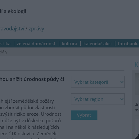
í a ekologii
ravodajství
/
zprávy
istika
zelená domácnost
kultura
kalendář akcí
fotobank
ciály
ou snížit úrodnost půdy či
hlejší zemědělské požáry
dř
 zhoršit půdní vlastnosti
m
zvýšit riziko eroze. Úrodnost
může být v důsledku požárů
na i na několik následujících
které ČTK oslovila. Zemědělci