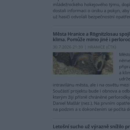
mládežnického hokejového týmu, doplni
dostali informaci o úniku a pokyn, aby 
už hasiči odvolali bezpečnostní opatřen
Města Hranice a Rögnitzlosau spojí
klima. Pomůže mimo jiné i perlorod
30.7.2026 21:39 | HRANICE (
ČTK
)
Město
něme
připr
a kli
udrže
intravilánu města, ale i na osvětu mezi
Součástí projektu bude i obnova a odb
kterým žijí přísně chráněné perlorodky 
Daniel Mašlár (nez.). Na prvním opatře
na podzim a s dokončením se počítá d
Letošní sucho už výrazně snížilo pr