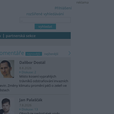
reklama
Přihlášení
rozšířené vyhledávání
a
partnerská sekce
komentáře
nejnovější
nejčtenější
Dalibor Dostál
8.8.2026
Diskuse: 2
Místo kosení vyprahlých
trávníků odstraňování invazních
evin. Změny klimatu promění péči o zeleň ve
ěstech
Jan Palaščák
7.8.2026
Diskuse: 13
Ohrožuje nedostatek vody