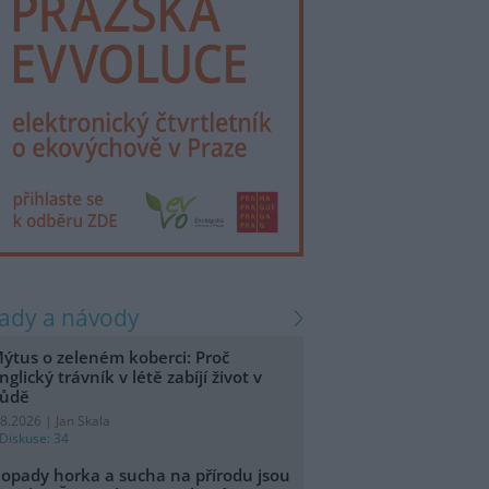
rady a návody
ýtus o zeleném koberci: Proč
nglický trávník v létě zabíjí život v
ůdě
.8.2026 | Jan Skala
Diskuse: 34
opady horka a sucha na přírodu jsou