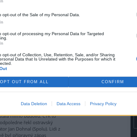
In
se potýkají s rostoucími
i za svoz textilního odpadu.
o opt-out of the Sale of my Personal Data.
lní nastavení vnímají jako
In
ové, nefinancované a
mově nefunkční, protože
to opt-out of processing my Personal Data for Targeted
ávy, uvedlo Sdružení místních
ing.
In
nost sdružení upozornilo také
veného (Motoristé). Červený
o opt-out of Collection, Use, Retention, Sale, and/or Sharing
tivy, která počítá s finančním
ersonal Data that Is Unrelated with the Purposes for which it
a ekologické likvidace textilu.
lected.
Out
ubna 2028.
OPT OUT FROM ALL
CONFIRM
siči evakuovali budovu
ravské multifunkční Ostravar
Data Deletion
Data Access
Privacy Policy
 unikl čpavek. Látka se ale
stala mimo budovu. ČTK to
odpoledne řekl ostravský
tor Jan Dohnal (Spolu). Lidi z
vě byl přípravný zápas