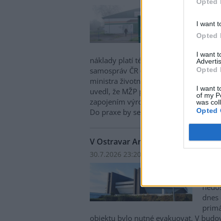
Opted 
Obce 
cenam
I want t
Aktuá
Opted 
nehot
systé
I want 
náklady platí téměř výhradně samospr
Advertis
Opted 
samospráv ČR (SMS ČR). Na tuto skuteč
ministra životního prostředí Igora Čer
I want t
uvedl, že MŽP připravuje změnu legisla
of my P
zapojením výrobců do sběru, recyklace 
was col
Opted 
Do praxe by se měla promítnout od d
V Ostravar Aréně unikl čpavek, ha
30.7.2026 23:20 | OSTRAVA (
ČTK
)
V ost
Aréně
nedo
dnes 
primá
objektu bylo nutné evakuovat. V budo