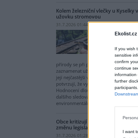
Kolem železniční vlečky u Kyselky 
užovku stromovou
31.7.2026 01:44 | KYSELKA (
ČTK
)
Kolem
Ekolist.cz
Kysel
vznik
If you wish 
ohrož
sensitive in
další
confirm you
přírody se při pravidelném monitoringu
continue se
zaznamenat už tři jedince kriticky ohr
information 
její nejčastější výskyt je kolem Stráže
further disc
potvrzují, že vytvářené podmínky moh
participants
Hodnocení dlouhodobého přínosu pr
Downstream 
dalšího sledování, řekla dnes novinářů
environmentálních projektů Mattoni Lu
Persona
Obce kritizují drahý svoz textilní
změnu legislativy
I want t
31.7.2026 01:28 (
ČTK
)
Diskuse: 1