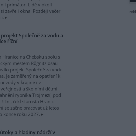
l primátor. Lidé v okolí
si zavřeli okna. Později večer
rek
í.
 projekt Společně za vodu a
ce říční
 Hranice na Chebsku spolu s
ckým městem Rögnitzlosau
avilo projekt Společně za vodu
ma. Je zaměřený na opatření k
ní vody v krajině i v
 veřejností a školními dětmi.
ahnění rybníka Trojmezí, pod
říční, řekl starosta Hranic
ní se začne pracovat už letos
o konce roku 2027.
ůtoky a hladiny nádrží v