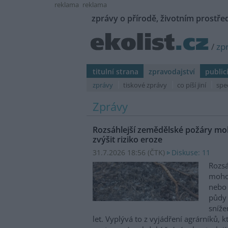
reklama
reklama
zprávy o přírodě, životním prostřed
/
zp
titulní strana
zpravodajství
public
zprávy
tiskové zprávy
co píší jiní
spe
Zprávy
Rozsáhlejší zemědělské požáry moh
zvýšit riziko eroze
31.7.2026 18:56 (
ČTK
)
Diskuse: 11
Rozsá
mohou
nebo 
půdy 
sníže
let. Vyplývá to z vyjádření agrárníků, 