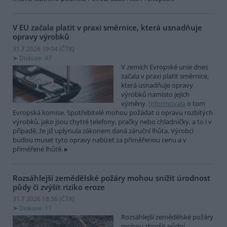
V EU začala platit v praxi směrnice, která usnadňuje
opravy výrobků
31.7.2026 19:04 (
ČTK
)
Diskuse: 47
V zemích Evropské unie dnes
začala v praxi platit směrnice,
která usnadňuje opravy
výrobků namísto jejich
výměny.
Informovala
o tom
Evropská komise. Spotřebitelé mohou požádat o opravu rozbitých
výrobků, jako jsou chytré telefony, pračky nebo chladničky, a to i v
případě, že již uplynula zákonem daná záruční lhůta. Výrobci
budou muset tyto opravy nabízet za přiměřenou cenu a v
přiměřené lhůtě.
Rozsáhlejší zemědělské požáry mohou snížit úrodnost
půdy či zvýšit riziko eroze
31.7.2026 18:56 (
ČTK
)
Diskuse: 11
Rozsáhlejší zemědělské požáry
mohou zhoršit půdní