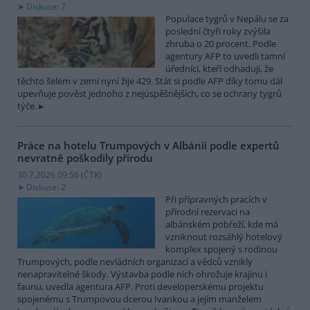
Diskuse: 7
Populace tygrů v Nepálu se za
poslední čtyři roky zvýšila
zhruba o 20 procent. Podle
agentury AFP to uvedli tamní
úředníci, kteří odhadují, že
těchto šelem v zemi nyní žije 429. Stát si podle AFP díky tomu dál
upevňuje pověst jednoho z nejúspěšnějších, co se ochrany tygrů
týče.
Práce na hotelu Trumpových v Albánii podle expertů
nevratně poškodily přírodu
30.7.2026 09:56 (
ČTK
)
Diskuse: 2
Při přípravných pracích v
přírodní rezervaci na
albánském pobřeží, kde má
vzniknout rozsáhlý hotelový
komplex spojený s rodinou
Trumpových, podle nevládních organizací a vědců vznikly
nenapravitelné škody. Výstavba podle nich ohrožuje krajinu i
faunu, uvedla agentura AFP. Proti developerskému projektu
spojenému s Trumpovou dcerou Ivankou a jejím manželem