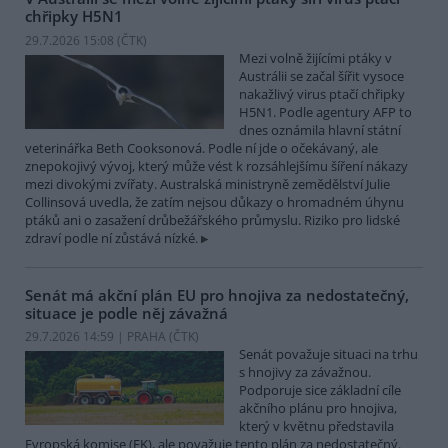
chřipky H5N1
29.7.2026 15:08 (
ČTK
)
Mezi volně žijícími ptáky v
Austrálii se začal šířit vysoce
nakažlivý virus ptačí chřipky
H5N1. Podle agentury AFP to
dnes oznámila hlavní státní
veterinářka Beth Cooksonová. Podle ní jde o očekávaný, ale
znepokojivý vývoj, který může vést k rozsáhlejšímu šíření nákazy
mezi divokými zvířaty. Australská ministryně zemědělství Julie
Collinsová uvedla, že zatím nejsou důkazy o hromadném úhynu
ptáků ani o zasažení drůbežářského průmyslu. Riziko pro lidské
zdraví podle ní zůstává nízké.
Senát má akční plán EU pro hnojiva za nedostatečný,
situace je podle něj závažná
29.7.2026 14:59 | PRAHA (
ČTK
)
Senát považuje situaci na trhu
s hnojivy za závažnou.
Podporuje sice základní cíle
akčního plánu pro hnojiva,
který v květnu představila
Evropská komise (EK), ale považuje tento plán za nedostatečný.