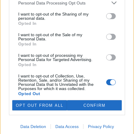
Personal Data Processing Opt Outs
podepisuje na množství
povrchové vody v povodí
I want to opt-out of the Sharing of my
Moravy a povodí Dyje. Důležité
personal data.
vodárenské nádrže jsou na
Opted In
tom podobně či hůř než ve velmi suchém roce 2018. V
povrchových tocích je 13 až 58 procent obvyklého množství vody,
I want to opt-out of the Sale of my
vyplývá z deseti hodnocených vodoměrných profilů. Bouřky
Personal Data.
pomáhají situaci jen lokálně a krátkodobě, zásadní plošné zlepšení
Opted In
lze čekat, až přijdou trvalejší a plošné srážky, uvedla v tiskové
zprávě mluvčí Povodí Moravy Jana Kučerová.
I want to opt-out of processing my
Personal Data for Targeted Advertising.
Opted In
Zemřel botanik Václav Větvička
I want to opt-out of Collection, Use,
30.7.2026 18:05 | LUŽE (
ČTK
)
Retention, Sale, and/or Sharing of my
Diskuse: 6
Personal Data that Is Unrelated with the
Ve středu večer zemřel v
Purposes for which it was collected.
Hamzově léčebně v Luži -
Opted Out
Košumberku Václav Větvička.
Někdejšímu dlouholetému
OPT OUT FROM ALL
CONFIRM
řediteli pražské Botanické
zahrady Na Slupi a popularizátorovi říše rostlin bylo 88 let. Poslední
rozloučení se uskuteční v rodinném kruhu. ČTK o tom informoval
Větvičkův syn Ivan. Na úmrtí
upozornil
Chrudimský deník s
Data Deletion
Data Access
Privacy Policy
odvoláním na ředitele léčebny Václava Volejníka.