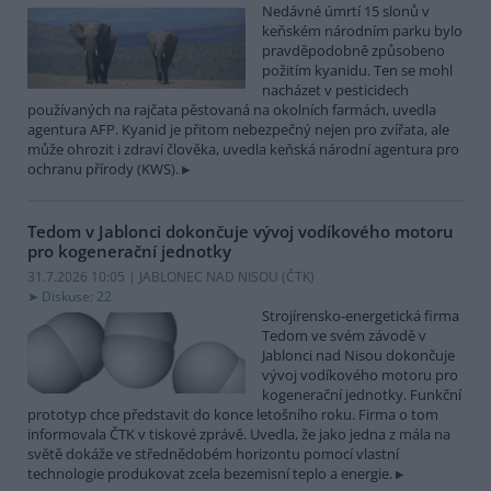
Nedávné úmrtí 15 slonů v
keňském národním parku bylo
pravděpodobně způsobeno
požitím kyanidu. Ten se mohl
nacházet v pesticidech
používaných na rajčata pěstovaná na okolních farmách, uvedla
agentura AFP. Kyanid je přitom nebezpečný nejen pro zvířata, ale
může ohrozit i zdraví člověka, uvedla keňská národní agentura pro
ochranu přírody (KWS).
Tedom v Jablonci dokončuje vývoj vodíkového motoru
pro kogenerační jednotky
31.7.2026 10:05 | JABLONEC NAD NISOU (
ČTK
)
Diskuse: 22
Strojírensko-energetická firma
Tedom ve svém závodě v
Jablonci nad Nisou dokončuje
vývoj vodíkového motoru pro
kogenerační jednotky. Funkční
prototyp chce představit do konce letošního roku. Firma o tom
informovala ČTK v tiskové zprávě. Uvedla, že jako jedna z mála na
světě dokáže ve střednědobém horizontu pomocí vlastní
technologie produkovat zcela bezemisní teplo a energie.