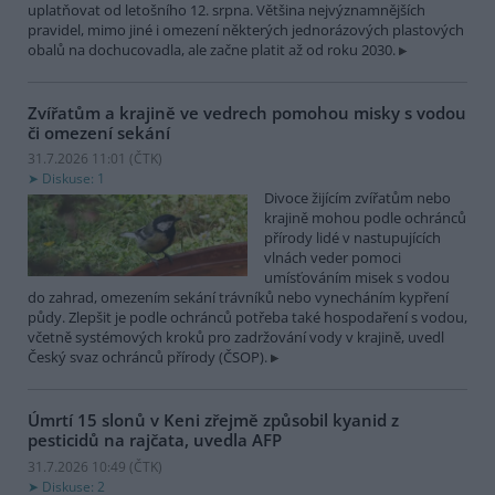
uplatňovat od letošního 12. srpna. Většina nejvýznamnějších
pravidel, mimo jiné i omezení některých jednorázových plastových
obalů na dochucovadla, ale začne platit až od roku 2030.
Zvířatům a krajině ve vedrech pomohou misky s vodou
či omezení sekání
31.7.2026 11:01 (
ČTK
)
Diskuse: 1
Divoce žijícím zvířatům nebo
krajině mohou podle ochránců
přírody lidé v nastupujících
vlnách veder pomoci
umísťováním misek s vodou
do zahrad, omezením sekání trávníků nebo vynecháním kypření
půdy. Zlepšit je podle ochránců potřeba také hospodaření s vodou,
včetně systémových kroků pro zadržování vody v krajině, uvedl
Český svaz ochránců přírody (ČSOP).
Úmrtí 15 slonů v Keni zřejmě způsobil kyanid z
pesticidů na rajčata, uvedla AFP
31.7.2026 10:49 (
ČTK
)
Diskuse: 2