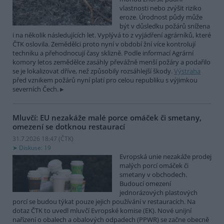
vlastnosti nebo zvýšit riziko
eroze. Úrodnost půdy může
být v důsledku požárů snížena
i na několik následujících let. Vyplývá to z vyjádření agrárníků, které
ČTK oslovila. Zemědělci proto nyní v období žní více kontrolují
techniku a přehodnocují časy sklizně. Podle informací Agrární
komory letos zemědělce zasáhly převážně menší požáry a podařilo
se je lokalizovat dříve, než způsobily rozsáhlejší škody.
Výstraha
před vznikem požárů nyní platí pro celou republiku s výjimkou
severních Čech.
Mluvčí: EU nezakáže malé porce omáček či smetany,
omezení se dotknou restaurací
31.7.2026 18:47 (
ČTK
)
Diskuse: 19
Evropská unie nezakáže prodej
malých porcí omáček či
smetany v obchodech.
Budoucí omezení
jednorázových plastových
porcí se budou týkat pouze jejich používání v restauracích. Na
dotaz ČTK to uvedl mluvčí Evropské komise (EK). Nové unijní
nařízení o obalech a obalových odpadech (PPWR) se začne obecně