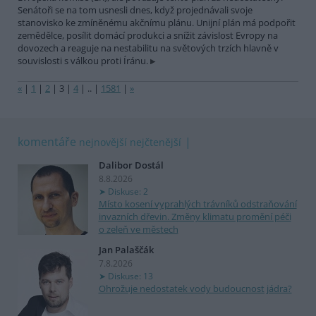
Senátoři se na tom usnesli dnes, když projednávali svoje
stanovisko ke zmíněnému akčnímu plánu. Unijní plán má podpořit
zemědělce, posílit domácí produkci a snížit závislost Evropy na
dovozech a reaguje na nestabilitu na světových trzích hlavně v
souvislosti s válkou proti Íránu.
«
|
1
|
2
|
3
|
4
|
..
|
1581
|
»
komentáře
nejnovější
nejčtenější
Dalibor Dostál
8.8.2026
Diskuse: 2
Místo kosení vyprahlých trávníků odstraňování
invazních dřevin. Změny klimatu promění péči
o zeleň ve městech
Jan Palaščák
7.8.2026
Diskuse: 13
Ohrožuje nedostatek vody budoucnost jádra?