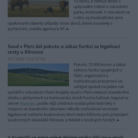
15 slonů, k němuž došlo v
uplynulém měsíci v národním
parku Amboseli. V minulosti se
v této východoafrické zemi
opakovaně objevily případy otrav slonů, které souvisely s
pytláctvím, uvedla agentura AP.
Soud v Plzni dal pokutu a zákaz funkcí za legalizaci
cesty u Klínovce
29.7.2026 15:51 (
ČTK
)
Pokutu 73 000 korun a zákaz
výkonu funkcí spojených s
řídící, organizační a
rozhodovací pravomocí ve
veřejné správě na jeden rok
vyměřil v odvolacím řízení Krajský soud v Plzni vedoucí stavebního
úřadu v Jáchymově na Karlovarsku Anně Punčochářové. Napsal to
server
Novinky
, podle nějž úřednice vydala před šesti lety v
rozporu se stavebním zákonem několik rozhodnutí ve snaze
legalizovat načerno budovanou lesní cestu klíčovou pro propojení
soukromých skiareálů Klínovec a Neklid v Krušných horách.
V Austrálii se mezi volně žijícími ptáky šíří virus ptačí