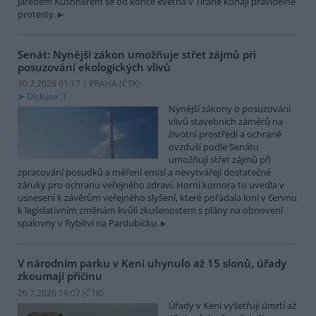
Jaredem Kushnerem se od konce května v Tiraně konají pravidelné
protesty.
Senát: Nynější zákon umožňuje střet zájmů při
posuzování ekologických vlivů
30.7.2026 01:17 | PRAHA (
ČTK
)
Diskuse: 1
Nynější zákony o posuzování
vlivů stavebních záměrů na
životní prostředí a ochraně
ovzduší podle Senátu
umožňují střet zájmů při
zpracování posudků a měření emisí a nevytvářejí dostatečné
záruky pro ochranu veřejného zdraví. Horní komora to uvedla v
usnesení k závěrům veřejného slyšení, které pořádala loni v červnu
k legislativním změnám kvůli zkušenostem s plány na obnovení
spalovny v Rybitví na Pardubicku.
V národním parku v Keni uhynulo až 15 slonů, úřady
zkoumají příčinu
29.7.2026 19:07 (
ČTK
)
Úřady v Keni vyšetřují úmrtí až