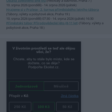
Oslava Světového dne lvů
(Festivaly a slavnosti, Praha 7 )
10. srpna 2026 (pondělí) - 14. srpna 2026 (pátek)
Hrajeme si v Pralese - 2. turnus příměstského letního tábora
(Tábory, výlety a pobytové akce, Praha 19 )
10. srpna 2026 (pondělí) 07:30 - 14. srpna 2026 (pátek) 16:30
Příměstský tábor Přírodovědecké léto (8-11 let)
(Tábory, výlety a
pobytové akce, Praha 18 )