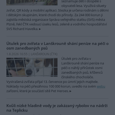
seznamuje děti i dospělé s
obyvateli lesa. Využívá siluety
zvířat, QR kódy a mobilní aplikaci. Stezka je určena rodinám s dětmi
i dětským skupinám, které chodí do přírody. Za 244 000 korun ji
zajistila městská organizace Správa veřejného statku (SVS) města
Plzně, řekl ČTK vedoucí úseku lesů, zeleně a vodního hospodářství
SVS Richard Havelka.
Útulek pro zvířata v Lanškrouně shání peníze na péči o
osm zanedbaných psů
1.8.2026 16:55 | LANŠKROUN (
ČTK
)
Útulek pro zvířata v
Lanškrouně shání peníze na
péči o náhlý přírůstek osmi
zanedbaných psů, kříženců
čínského chocholáče.
Vystrašená zvířata přijal 13. července po úmrtí jejich majitele.
Náklady na péči přesáhnou 100 000 korun, uvedlo na svém
webu
zařízení, které je součástí sítě Pet Heroes.
Kvůli nízké hladině vody je zakázaný rybolov na nádrži
na Teplicku