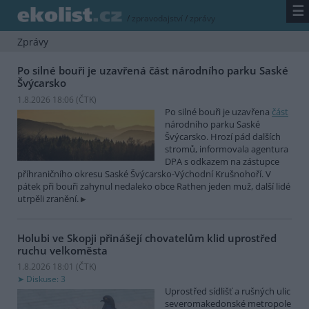
☰
/
zpravodajství
/
zprávy
Zprávy
Po silné bouři je uzavřená část národního parku Saské
Švýcarsko
1.8.2026 18:06 (
ČTK
)
Po silné bouři je uzavřena
část
národního parku Saské
Švýcarsko. Hrozí pád dalších
stromů, informovala agentura
DPA s odkazem na zástupce
příhraničního okresu Saské Švýcarsko-Východní Krušnohoří. V
pátek při bouři zahynul nedaleko obce Rathen jeden muž, další lidé
utrpěli zranění.
Holubi ve Skopji přinášejí chovatelům klid uprostřed
ruchu velkoměsta
1.8.2026 18:01 (
ČTK
)
Diskuse: 3
Uprostřed sídlišť a rušných ulic
severomakedonské metropole