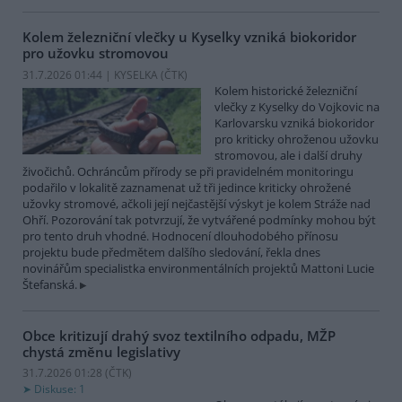
Kolem železniční vlečky u Kyselky vzniká biokoridor
pro užovku stromovou
31.7.2026 01:44 | KYSELKA (
ČTK
)
Kolem historické železniční
vlečky z Kyselky do Vojkovic na
Karlovarsku vzniká biokoridor
pro kriticky ohroženou užovku
stromovou, ale i další druhy
živočichů. Ochráncům přírody se při pravidelném monitoringu
podařilo v lokalitě zaznamenat už tři jedince kriticky ohrožené
užovky stromové, ačkoli její nejčastější výskyt je kolem Stráže nad
Ohří. Pozorování tak potvrzují, že vytvářené podmínky mohou být
pro tento druh vhodné. Hodnocení dlouhodobého přínosu
projektu bude předmětem dalšího sledování, řekla dnes
novinářům specialistka environmentálních projektů Mattoni Lucie
Štefanská.
Obce kritizují drahý svoz textilního odpadu, MŽP
chystá změnu legislativy
31.7.2026 01:28 (
ČTK
)
Diskuse: 1