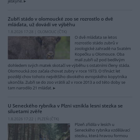
jeskyně.
Zubří stádo v olomoucké zoo se rozrostlo o dvě
mláďata, už dovádí ve výběhu
1.8.2026 17:28 | OLOMOUC (
ČTK
)
O dvě mláďata se letos
rozrostlo stádo zubrů v
zoologické zahradě na Svatém
Kopečku u Olomouce. Oba
malí zubři už pod bedlivým
dohledem svých matek skotačí ve výběhu s ostatními členy stáda.
Olomoucká zoo začala chovat zubry v roce 1973. O třináct let
později chov tohoto největšího divokého evropského kopytníka
ukončila. Zubři se do zoo vrátili až v roce 2013 a od této doby se
tam narodilo 21 mláďat.
U Seneckého rybníka v Plzni vznikla lesní stezka se
siluetami zvěře
1.8.2026 17:22 | PLZEŇ (
ČTK
)
Plzeň zřídila v lesích u
Seneckého rybníka vzdělávací
stezku, která hravou formou