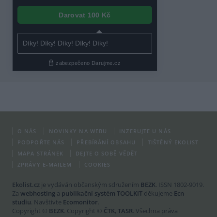
O NÁS
NOVINKY NA WEBU
INZERUJTE U NÁS
PODPOŘTE NÁS
PŘEBÍRÁNÍ OBSAHU
TIŠTĚNÝ EKOLIST
MAPA STRÁNEK
DEJTE O SOBĚ VĚDĚT
ZPRÁVY E-MAILEM
COOKIES
Ekolist.cz
je vydáván občanským sdružením
BEZK
. ISSN 1802-9019.
Za
webhosting
a
publikační systém TOOLKIT
děkujeme
Ecn
studiu
. Navštivte
Ecomonitor
.
Copyright ©
BEZK
. Copyright ©
ČTK
,
TASR
. Všechna práva