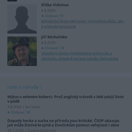
Eliška Vidomus
6.8.2026
Diskuse: 51
Klimatická krize není over. Vyzýváme vládu, aby
ji přestala ignorovat
Jiří Michalisko
6.8.2026
Diskuse: 18
Otevřený dopis ministerstvu průmyslu a
obchodu ohledně sanace odvalu Heřmanice
rady a návody
Mýtus o zeleném koberci: Proč anglický trávník v létě zabíjí život
v půdě
4.8.2026 | Jan Skala
Diskuse: 34
Dopady horka a sucha na přírodu jsou kritické. ČSOP ukazuje,
jak může žíznivé krajině a živočichům pomoci veřejnost i obce
29.7.2026 | Zuzana Kučerová