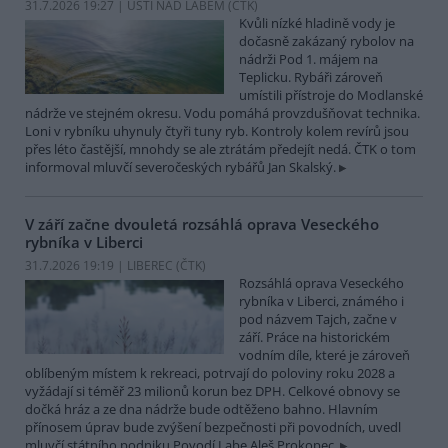
31.7.2026 19:27 | ÚSTÍ NAD LABEM (
ČTK
)
Kvůli nízké hladině vody je
dočasně zakázaný rybolov na
nádrži Pod 1. májem na
Teplicku. Rybáři zároveň
umístili přístroje do Modlanské
nádrže ve stejném okresu. Vodu pomáhá provzdušňovat technika.
Loni v rybníku uhynuly čtyři tuny ryb. Kontroly kolem revírů jsou
přes léto častější, mnohdy se ale ztrátám předejít nedá. ČTK o tom
informoval mluvčí severočeských rybářů Jan Skalský.
V září začne dvouletá rozsáhlá oprava Veseckého
rybníka v Liberci
31.7.2026 19:19 | LIBEREC (
ČTK
)
Rozsáhlá oprava Veseckého
rybníka v Liberci, známého i
pod názvem Tajch, začne v
září. Práce na historickém
vodním díle, které je zároveň
oblíbeným místem k rekreaci, potrvají do poloviny roku 2028 a
vyžádají si téměř 23 milionů korun bez DPH. Celkové obnovy se
dočká hráz a ze dna nádrže bude odtěženo bahno. Hlavním
přínosem úprav bude zvýšení bezpečnosti při povodních, uvedl
mluvčí státního podniku Povodí Labe Aleš Prokopec.