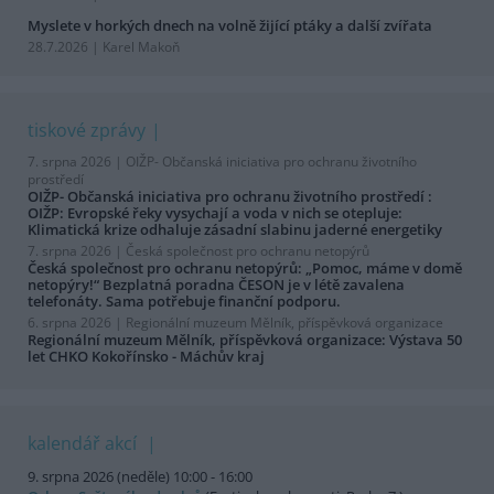
Myslete v horkých dnech na volně žijící ptáky a další zvířata
28.7.2026 | Karel Makoň
tiskové zprávy
7. srpna 2026 |
OIŽP- Občanská iniciativa pro ochranu životního
prostředí
OIŽP- Občanská iniciativa pro ochranu životního prostředí :
OIŽP: Evropské řeky vysychají a voda v nich se otepluje:
Klimatická krize odhaluje zásadní slabinu jaderné energetiky
7. srpna 2026 |
Česká společnost pro ochranu netopýrů
Česká společnost pro ochranu netopýrů: „Pomoc, máme v domě
netopýry!“ Bezplatná poradna ČESON je v létě zavalena
telefonáty. Sama potřebuje finanční podporu.
6. srpna 2026 |
Regionální muzeum Mělník, příspěvková organizace
Regionální muzeum Mělník, příspěvková organizace: Výstava 50
let CHKO Kokořínsko - Máchův kraj
kalendář akcí
9. srpna 2026 (neděle) 10:00 - 16:00