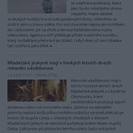
se odehrává podívaná, která
jako by do městského shonu
nepatřila. Hejno desítek
strakatých holubů krouží nad panelovými domy, střemhlav se
snáší k zemi a znovu vzlétá. Pro své chovatele nejsou jen koníčkem,
ale i způsobem, jak na chvíli uniknout každodennímu ruchu
velkoměsta. Agentura AFP přibližuje příběh tradičního koníčku,
který na Balkáně přetrvává po staletí, i když dnes už není zdaleka
tak rozšířený jako dříve.
Mladečské jeskyně mají v horkých letních dnech
rekordní návštěvnost
1.8.2026 17:47 | PRAHA (
ČTK
)
Rekordní návštěvnost mají v
těchto horkých letních dnech
Mladečské jeskyně u Litovle na
Olomoucku, které
návštěvníkům poskytují aspoň
dočasnou úlevu od úmorného vedra. Zatímco na zemském
povrchu teplota kvůli přílivu horkého vzduchu výrazně překračuje
hranici 30 stupňů Celsia, v chladných chodbách a dómech
Mladečských jeskyní se celoročně pohybuje kolem deseti stupňů
Celsia. Lidé proto při plánování letního výletu často volí právě