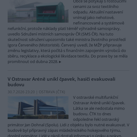
Obce se potýkají s rostoucími
cenami za svoz textilního
odpadu. Aktuální nastavení
vnímají jako nehotové,
nefinancované a systémově
nefunkční, protože náklady platí téměř výhradně samosprávy,
uvedlo Sdružení místních samospráv ČR (SMS ČR). Na tuto
skutečnost sdružení upozornilo také ministra životního prostředí
Igora Červeného (Motoristé). Červený uvedl, že MŽP připravuje
změnu legislativy, která počítá s finančním zapojením výrobců do
sběru, recyklace a ekologické likvidace textilu. Do praxe by se měla
promítnout od dubna 2028.
V Ostravar Aréně unikl čpavek, hasiči evakuovali
budovu
30.7.2026 23:20 | OSTRAVA (
ČTK
)
V ostravské multifunkční
Ostravar Aréně unikl čpavek.
Látka se ale nedostala mimo
budovu. ČTK to dnes
odpoledne řekl ostravský
primátor Jan Dohnal (Spolu). Lidi z objektu bylo nutné evakuovat. V
budově byl přípravný zápas mládežnického hokejového týmu,
doplnil primátor. Lidé v okolí dostali informaci o úniku a pokyn,