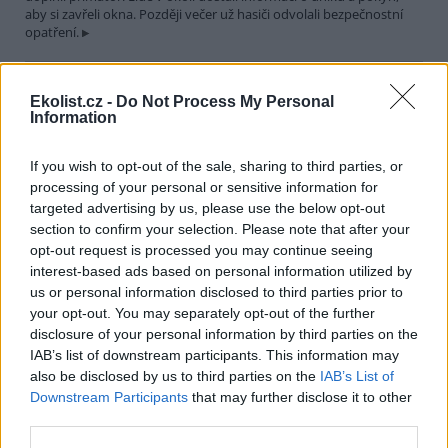
aby si zavřeli okna. Později večer už hasiči odvolali bezpečnostní
opatření.
Města Hranice a Rögnitzlosau spojí projekt Společně za
Ekolist.cz -
Do Not Process My Personal
vodu a klima. Pomůže mimo jiné i perlorodce říční
Information
30.7.2026 21:39 | HRANICE (
ČTK
)
Město Hranice na Chebsku
spolu s německým městem
If you wish to opt-out of the sale, sharing to third parties, or
Rögnitzlosau připravilo projekt
processing of your personal or sensitive information for
Společně za vodu a klima. Je
targeted advertising by us, please use the below opt-out
zaměřený na opatření k
section to confirm your selection. Please note that after your
udržení vody v krajině i v intravilánu města, ale i na osvětu mezi
opt-out request is processed you may continue seeing
veřejností a školními dětmi. Součástí projektu bude i obnova a
interest-based ads based on personal information utilized by
odbahnění rybníka Trojmezí, pod kterým žijí přísně chráněné
perlorodky říční, řekl starosta Hranic Daniel Mašlár (nez.). Na
us or personal information disclosed to third parties prior to
prvním opatření se začne pracovat už letos na podzim a s
your opt-out. You may separately opt-out of the further
dokončením se počítá do konce roku 2027.
disclosure of your personal information by third parties on the
IAB’s list of downstream participants. This information may
also be disclosed by us to third parties on the
IAB’s List of
Letošní sucho už výrazně snížilo průtoky a hladiny
Downstream Participants
that may further disclose it to other
nádrží v povodí Moravy a Dyje
third parties.
30.7.2026 20:27 (
ČTK
)
Letošní sucho se výrazně