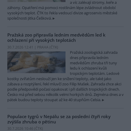
a víc zalévají stromy, keře a
záhony. Opatření má pomoci rostlinám lépe zvládnout období
vysokých teplot. ČTK to řekla vedoucí divize agroservis městské
společnosti Jitka Češková.
Pražská zoo připravila ledním medvědům led k
ochlazení při vysokých teplotách
30.7.2026 12:41 | PRAHA (
ČTK
)
Pražská zoologická zahrada
dnes připravila ledním
medvědům zhruba tři tuny
ledu k ochlazení kvůli
tropickým teplotám. Ledové
kostky zvířatům neslouží jen ke snížení teploty, ale také jako
zábava a rozptýlení, řekl mluvčí zoo Filip Mašek. Zahrada chce akci
podle předpovědi počasí opakovat i při dalších tropických dnech.
Česko má před sebou několik velmi horkých dnů. Zejména dnes a v
pátek budou teploty stoupat až ke 40 stupňům Celsia.
Populace tygrů v Nepálu se za poslední čtyři roky
zvýšila zhruba o pětinu
30.7.2026 10:46 (
ČTK
)