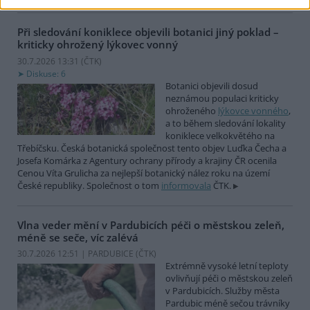
Při sledování koniklece objevili botanici jiný poklad –
kriticky ohrožený lýkovec vonný
30.7.2026 13:31 (
ČTK
)
Diskuse: 6
Botanici objevili dosud
neznámou populaci kriticky
ohroženého
lýkovce vonného
,
a to během sledování lokality
koniklece velkokvětého na
Třebíčsku. Česká botanická společnost tento objev Luďka Čecha a
Josefa Komárka z Agentury ochrany přírody a krajiny ČR ocenila
Cenou Víta Grulicha za nejlepší botanický nález roku na území
České republiky. Společnost o tom
informovala
ČTK.
Vlna veder mění v Pardubicích péči o městskou zeleň,
méně se seče, víc zalévá
30.7.2026 12:51 | PARDUBICE (
ČTK
)
Extrémně vysoké letní teploty
ovlivňují péči o městskou zeleň
v Pardubicích. Služby města
Pardubic méně sečou trávníky