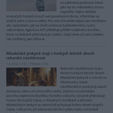
se odehrává podívaná, která
jako by do městského shonu
nepatřila. Hejno desítek
strakatých holubů krouží nad panelovými domy, střemhlav se
snáší k zemi a znovu vzlétá. Pro své chovatele nejsou jen koníčkem,
ale i způsobem, jak na chvíli uniknout každodennímu ruchu
velkoměsta. Agentura AFP přibližuje příběh tradičního koníčku,
který na Balkáně přetrvává po staletí, i když dnes už není zdaleka
tak rozšířený jako dříve.
Mladečské jeskyně mají v horkých letních dnech
rekordní návštěvnost
1.8.2026 17:47 | PRAHA (
ČTK
)
Rekordní návštěvnost mají v
těchto horkých letních dnech
Mladečské jeskyně u Litovle na
Olomoucku, které
návštěvníkům poskytují aspoň
dočasnou úlevu od úmorného vedra. Zatímco na zemském
povrchu teplota kvůli přílivu horkého vzduchu výrazně překračuje
hranici 30 stupňů Celsia, v chladných chodbách a dómech
Mladečských jeskyní se celoročně pohybuje kolem deseti stupňů
Celsia. Lidé proto při plánování letního výletu často volí právě