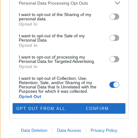
Personal Data Processing Opt Outs
podepisuje na množství
povrchové vody v povodí
I want to opt-out of the Sharing of my
Moravy a povodí Dyje. Důležité
personal data.
vodárenské nádrže jsou na
Opted In
tom podobně či hůř než ve velmi suchém roce 2018. V
povrchových tocích je 13 až 58 procent obvyklého množství vody,
I want to opt-out of the Sale of my
vyplývá z deseti hodnocených vodoměrných profilů. Bouřky
Personal Data.
pomáhají situaci jen lokálně a krátkodobě, zásadní plošné zlepšení
Opted In
lze čekat, až přijdou trvalejší a plošné srážky, uvedla v tiskové
zprávě mluvčí Povodí Moravy Jana Kučerová.
I want to opt-out of processing my
Personal Data for Targeted Advertising.
Opted In
Zemřel botanik Václav Větvička
I want to opt-out of Collection, Use,
30.7.2026 18:05 | LUŽE (
ČTK
)
Retention, Sale, and/or Sharing of my
Diskuse: 6
Personal Data that Is Unrelated with the
Ve středu večer zemřel v
Purposes for which it was collected.
Hamzově léčebně v Luži -
Opted Out
Košumberku Václav Větvička.
Někdejšímu dlouholetému
OPT OUT FROM ALL
CONFIRM
řediteli pražské Botanické
zahrady Na Slupi a popularizátorovi říše rostlin bylo 88 let. Poslední
rozloučení se uskuteční v rodinném kruhu. ČTK o tom informoval
Větvičkův syn Ivan. Na úmrtí
upozornil
Chrudimský deník s
Data Deletion
Data Access
Privacy Policy
odvoláním na ředitele léčebny Václava Volejníka.