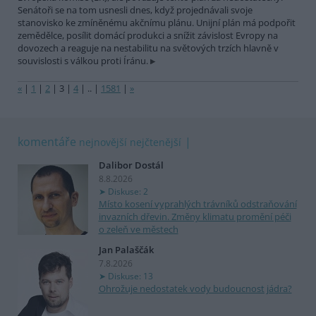
Senátoři se na tom usnesli dnes, když projednávali svoje
stanovisko ke zmíněnému akčnímu plánu. Unijní plán má podpořit
zemědělce, posílit domácí produkci a snížit závislost Evropy na
dovozech a reaguje na nestabilitu na světových trzích hlavně v
souvislosti s válkou proti Íránu.
«
|
1
|
2
|
3
|
4
|
..
|
1581
|
»
komentáře
nejnovější
nejčtenější
Dalibor Dostál
8.8.2026
Diskuse: 2
Místo kosení vyprahlých trávníků odstraňování
invazních dřevin. Změny klimatu promění péči
o zeleň ve městech
Jan Palaščák
7.8.2026
Diskuse: 13
Ohrožuje nedostatek vody budoucnost jádra?