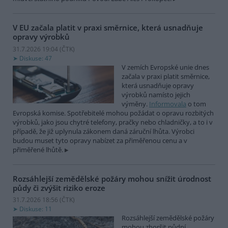
V EU začala platit v praxi směrnice, která usnadňuje
opravy výrobků
31.7.2026 19:04 (
ČTK
)
Diskuse: 47
V zemích Evropské unie dnes
začala v praxi platit směrnice,
která usnadňuje opravy
výrobků namísto jejich
výměny.
Informovala
o tom
Evropská komise. Spotřebitelé mohou požádat o opravu rozbitých
výrobků, jako jsou chytré telefony, pračky nebo chladničky, a to i v
případě, že již uplynula zákonem daná záruční lhůta. Výrobci
budou muset tyto opravy nabízet za přiměřenou cenu a v
přiměřené lhůtě.
Rozsáhlejší zemědělské požáry mohou snížit úrodnost
půdy či zvýšit riziko eroze
31.7.2026 18:56 (
ČTK
)
Diskuse: 11
Rozsáhlejší zemědělské požáry
mohou zhoršit půdní