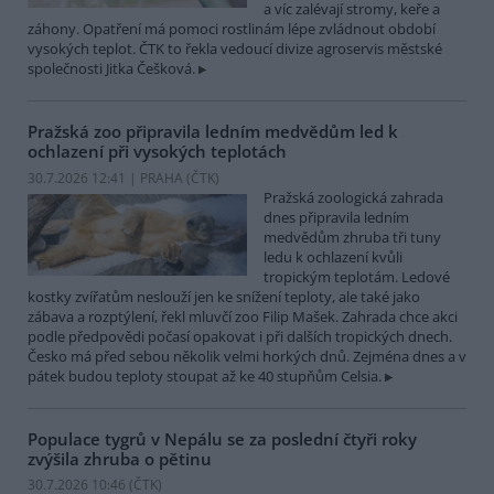
a víc zalévají stromy, keře a
záhony. Opatření má pomoci rostlinám lépe zvládnout období
vysokých teplot. ČTK to řekla vedoucí divize agroservis městské
společnosti Jitka Češková.
Pražská zoo připravila ledním medvědům led k
ochlazení při vysokých teplotách
30.7.2026 12:41 | PRAHA (
ČTK
)
Pražská zoologická zahrada
dnes připravila ledním
medvědům zhruba tři tuny
ledu k ochlazení kvůli
tropickým teplotám. Ledové
kostky zvířatům neslouží jen ke snížení teploty, ale také jako
zábava a rozptýlení, řekl mluvčí zoo Filip Mašek. Zahrada chce akci
podle předpovědi počasí opakovat i při dalších tropických dnech.
Česko má před sebou několik velmi horkých dnů. Zejména dnes a v
pátek budou teploty stoupat až ke 40 stupňům Celsia.
Populace tygrů v Nepálu se za poslední čtyři roky
zvýšila zhruba o pětinu
30.7.2026 10:46 (
ČTK
)