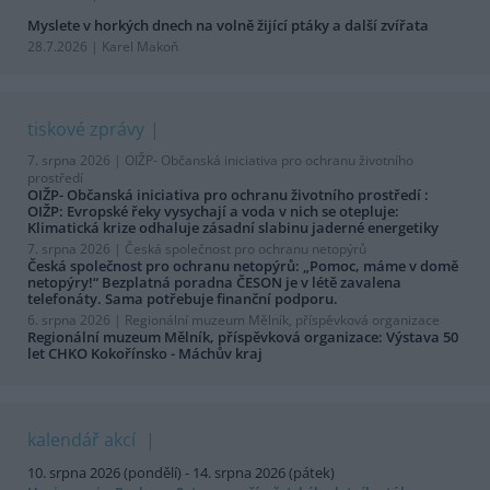
Myslete v horkých dnech na volně žijící ptáky a další zvířata
28.7.2026 | Karel Makoň
tiskové zprávy
7. srpna 2026 |
OIŽP- Občanská iniciativa pro ochranu životního
prostředí
OIŽP- Občanská iniciativa pro ochranu životního prostředí :
OIŽP: Evropské řeky vysychají a voda v nich se otepluje:
Klimatická krize odhaluje zásadní slabinu jaderné energetiky
7. srpna 2026 |
Česká společnost pro ochranu netopýrů
Česká společnost pro ochranu netopýrů: „Pomoc, máme v domě
netopýry!“ Bezplatná poradna ČESON je v létě zavalena
telefonáty. Sama potřebuje finanční podporu.
6. srpna 2026 |
Regionální muzeum Mělník, příspěvková organizace
Regionální muzeum Mělník, příspěvková organizace: Výstava 50
let CHKO Kokořínsko - Máchův kraj
kalendář akcí
10. srpna 2026 (pondělí) - 14. srpna 2026 (pátek)