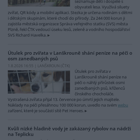
seznamuje děti i dospělé s
obyvateli lesa. Využívá siluety
zvířat, QR kódy a mobilní aplikaci. Stezka je určena rodinám s dětmi
i dětským skupinám, které chodí do přírody. Za 244 000 korun ji
zajistila městská organizace Správa veřejného statku (SVS) města
Plzně, řekl ČTK vedoucí úseku lesů, zeleně a vodního hospodářství
SVS Richard Havelka.
Útulek pro zvířata v Lanškrouně shání peníze na péči o
osm zanedbaných psů
1.8.2026 16:55 | LANŠKROUN (
ČTK
)
Útulek pro zvířata v
Lanškrouně shání peníze na
péči o náhlý přírůstek osmi
zanedbaných psů, kříženců
čínského chocholáče.
Vystrašená zvířata přijal 13. července po úmrtí jejich majitele.
Náklady na péči přesáhnou 100 000 korun, uvedlo na svém
webu
zařízení, které je součástí sítě Pet Heroes.
Kvůli nízké hladině vody je zakázaný rybolov na nádrži
na Teplicku