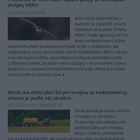
chřipky H5N1
29.7.2026 15:08 (
ČTK
)
Mezi volně žijícími ptáky v
Austrálii se začal šířit vysoce
nakažlivý virus ptačí chřipky
H5N1. Podle agentury AFP to
dnes oznámila hlavní státní
veterinářka Beth Cooksonová. Podle ní jde o očekávaný, ale
znepokojivý vývoj, který může vést k rozsáhlejšímu šíření nákazy
mezi divokými zvířaty. Australská ministryně zemědělství Julie
Collinsová uvedla, že zatím nejsou důkazy o hromadném úhynu
ptáků ani o zasažení drůbežářského průmyslu. Riziko pro lidské
zdraví podle ní zůstává nízké.
Senát má akční plán EU pro hnojiva za nedostatečný,
situace je podle něj závažná
29.7.2026 14:59 | PRAHA (
ČTK
)
Senát považuje situaci na trhu
s hnojivy za závažnou.
Podporuje sice základní cíle
akčního plánu pro hnojiva,
který v květnu představila
Evropská komise (EK), ale považuje tento plán za nedostatečný.