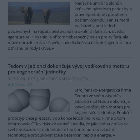
Nedávné úmrtí 15 slonů v
keňském národním parku bylo
pravděpodobně způsobeno
požitím kyanidu. Ten se mohl
nacházet v pesticidech
používaných na rajčata pěstovaná na okolních farmách, uvedla
agentura AFP. Kyanid je přitom nebezpečný nejen pro zvířata, ale
může ohrozit i zdraví člověka, uvedla keňská národní agentura pro
ochranu přírody (KWS).
Tedom v Jablonci dokončuje vývoj vodíkového motoru
pro kogenerační jednotky
31.7.2026 10:05 | JABLONEC NAD NISOU (
ČTK
)
Diskuse: 22
Strojírensko-energetická firma
Tedom ve svém závodě v
Jablonci nad Nisou dokončuje
vývoj vodíkového motoru pro
kogenerační jednotky. Funkční
prototyp chce představit do konce letošního roku. Firma o tom
informovala ČTK v tiskové zprávě. Uvedla, že jako jedna z mála na
světě dokáže ve střednědobém horizontu pomocí vlastní
technologie produkovat zcela bezemisní teplo a energie.