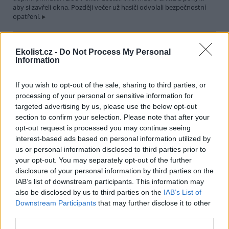
aby si zavřeli okna. Později večer už hasiči odvolali bezpečnostní
opatření.
Města Hranice a Rögnitzlosau spojí projekt Společně za
Ekolist.cz -
Do Not Process My Personal
vodu a klima. Pomůže mimo jiné i perlorodce říční
Information
30.7.2026 21:39 | HRANICE (
ČTK
)
Město Hranice na Chebsku
spolu s německým městem
If you wish to opt-out of the sale, sharing to third parties, or
Rögnitzlosau připravilo projekt
processing of your personal or sensitive information for
Společně za vodu a klima. Je
targeted advertising by us, please use the below opt-out
zaměřený na opatření k
section to confirm your selection. Please note that after your
udržení vody v krajině i v intravilánu města, ale i na osvětu mezi
opt-out request is processed you may continue seeing
veřejností a školními dětmi. Součástí projektu bude i obnova a
interest-based ads based on personal information utilized by
odbahnění rybníka Trojmezí, pod kterým žijí přísně chráněné
perlorodky říční, řekl starosta Hranic Daniel Mašlár (nez.). Na
us or personal information disclosed to third parties prior to
prvním opatření se začne pracovat už letos na podzim a s
your opt-out. You may separately opt-out of the further
dokončením se počítá do konce roku 2027.
disclosure of your personal information by third parties on the
IAB’s list of downstream participants. This information may
also be disclosed by us to third parties on the
IAB’s List of
Letošní sucho už výrazně snížilo průtoky a hladiny
Downstream Participants
that may further disclose it to other
nádrží v povodí Moravy a Dyje
third parties.
30.7.2026 20:27 (
ČTK
)
Letošní sucho se výrazně