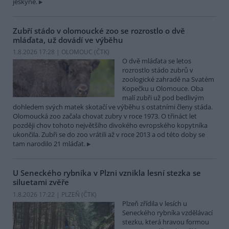
jeskyně.
Zubří stádo v olomoucké zoo se rozrostlo o dvě
mláďata, už dovádí ve výběhu
1.8.2026 17:28 | OLOMOUC (
ČTK
)
O dvě mláďata se letos
rozrostlo stádo zubrů v
zoologické zahradě na Svatém
Kopečku u Olomouce. Oba
malí zubři už pod bedlivým
dohledem svých matek skotačí ve výběhu s ostatními členy stáda.
Olomoucká zoo začala chovat zubry v roce 1973. O třináct let
později chov tohoto největšího divokého evropského kopytníka
ukončila. Zubři se do zoo vrátili až v roce 2013 a od této doby se
tam narodilo 21 mláďat.
U Seneckého rybníka v Plzni vznikla lesní stezka se
siluetami zvěře
1.8.2026 17:22 | PLZEŇ (
ČTK
)
Plzeň zřídila v lesích u
Seneckého rybníka vzdělávací
stezku, která hravou formou