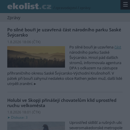
☰
/
zpravodajství
/
zprávy
Zprávy
Po silné bouři je uzavřená část národního parku Saské
Švýcarsko
1.8.2026 18:06 (
ČTK
)
Po silné bouři je uzavřena
část
národního parku Saské
Švýcarsko. Hrozí pád dalších
stromů, informovala agentura
DPA s odkazem na zástupce
příhraničního okresu Saské Švýcarsko-Východní Krušnohoří. V
pátek při bouři zahynul nedaleko obce Rathen jeden muž, další lidé
utrpěli zranění.
Holubi ve Skopji přinášejí chovatelům klid uprostřed
ruchu velkoměsta
1.8.2026 18:01 (
ČTK
)
Diskuse: 3
Uprostřed sídlišť a rušných ulic
severomakedonské metropole