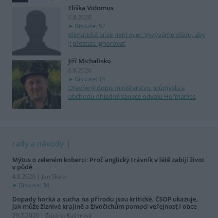
Eliška Vidomus
6.8.2026
Diskuse: 52
Klimatická krize není over. Vyzýváme vládu, aby
ji přestala ignorovat
Jiří Michalisko
6.8.2026
Diskuse: 19
Otevřený dopis ministerstvu průmyslu a
obchodu ohledně sanace odvalu Heřmanice
rady a návody
Mýtus o zeleném koberci: Proč anglický trávník v létě zabíjí život
v půdě
4.8.2026 | Jan Skala
Diskuse: 34
Dopady horka a sucha na přírodu jsou kritické. ČSOP ukazuje,
jak může žíznivé krajině a živočichům pomoci veřejnost i obce
29.7.2026 | Zuzana Kučerová