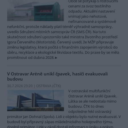
Obce se potýkají s rostoucími
cenami za svoz textilního
odpadu. Aktuální nastavení
vnímají jako nehotové,
nefinancované a systémově
nefunkční, protože náklady platí téměř výhradně samosprávy,
uvedlo Sdružení místních samospráv ČR (SMS ČR). Na tuto
skutečnost sdružení upozornilo také ministra životního prostředí
Igora Červeného (Motoristé). Červený uvedl, že MŽP připravuje
změnu legislativy, která počítá s finančním zapojením výrobců do
sběru, recyklace a ekologické likvidace textilu. Do praxe by se měla
promítnout od dubna 2028.
V Ostravar Aréně unikl čpavek, hasiči evakuovali
budovu
30.7.2026 23:20 | OSTRAVA (
ČTK
)
V ostravské multifunkční
Ostravar Aréně unikl čpavek.
Látka se ale nedostala mimo
budovu. ČTK to dnes
odpoledne řekl ostravský
primátor Jan Dohnal (Spolu). Lidi z objektu bylo nutné evakuovat. V
budově byl přípravný zápas mládežnického hokejového týmu,
doplnil primátor. Lidé v okolí dostali informaci o úniku a pokyn,