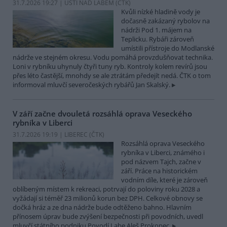
31.7.2026 19:27 | ÚSTÍ NAD LABEM (
ČTK
)
Kvůli nízké hladině vody je
dočasně zakázaný rybolov na
nádrži Pod 1. májem na
Teplicku. Rybáři zároveň
umístili přístroje do Modlanské
nádrže ve stejném okresu. Vodu pomáhá provzdušňovat technika.
Loni v rybníku uhynuly čtyři tuny ryb. Kontroly kolem revírů jsou
přes léto častější, mnohdy se ale ztrátám předejít nedá. ČTK o tom
informoval mluvčí severočeských rybářů Jan Skalský.
V září začne dvouletá rozsáhlá oprava Veseckého
rybníka v Liberci
31.7.2026 19:19 | LIBEREC (
ČTK
)
Rozsáhlá oprava Veseckého
rybníka v Liberci, známého i
pod názvem Tajch, začne v
září. Práce na historickém
vodním díle, které je zároveň
oblíbeným místem k rekreaci, potrvají do poloviny roku 2028 a
vyžádají si téměř 23 milionů korun bez DPH. Celkové obnovy se
dočká hráz a ze dna nádrže bude odtěženo bahno. Hlavním
přínosem úprav bude zvýšení bezpečnosti při povodních, uvedl
mluvčí státního podniku Povodí Labe Aleš Prokopec.