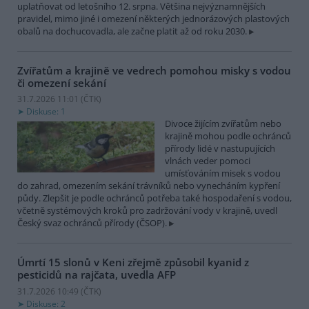
uplatňovat od letošního 12. srpna. Většina nejvýznamnějších
pravidel, mimo jiné i omezení některých jednorázových plastových
obalů na dochucovadla, ale začne platit až od roku 2030.
Zvířatům a krajině ve vedrech pomohou misky s vodou
či omezení sekání
31.7.2026 11:01 (
ČTK
)
Diskuse: 1
Divoce žijícím zvířatům nebo
krajině mohou podle ochránců
přírody lidé v nastupujících
vlnách veder pomoci
umísťováním misek s vodou
do zahrad, omezením sekání trávníků nebo vynecháním kypření
půdy. Zlepšit je podle ochránců potřeba také hospodaření s vodou,
včetně systémových kroků pro zadržování vody v krajině, uvedl
Český svaz ochránců přírody (ČSOP).
Úmrtí 15 slonů v Keni zřejmě způsobil kyanid z
pesticidů na rajčata, uvedla AFP
31.7.2026 10:49 (
ČTK
)
Diskuse: 2