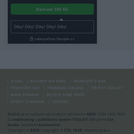
O NÁS
NOVINKY NA WEBU
INZERUJTE U NÁS
PODPOŘTE NÁS
PŘEBÍRÁNÍ OBSAHU
TIŠTĚNÝ EKOLIST
MAPA STRÁNEK
DEJTE O SOBĚ VĚDĚT
ZPRÁVY E-MAILEM
COOKIES
Ekolist.cz
je vydáván občanským sdružením
BEZK
. ISSN 1802-9019.
Za
webhosting
a
publikační systém TOOLKIT
děkujeme
Ecn
studiu
. Navštivte
Ecomonitor
.
Copyright ©
BEZK
. Copyright ©
ČTK
,
TASR
. Všechna práva