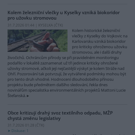
Kolem železniční vlečky u Kyselky vzniká biokoridor
pro užovku stromovou
31.7.2026 01:44 | KYSELKA (
ČTK
)
Kolem historické železniční
vlečky z Kyselky do Vojkovic na
Karlovarsku vzniká biokoridor
pro kriticky ohroženou užovku
stromovou, ale i další druhy
živočichů. Ochráncům přírody se při pravidelném monitoringu
podařilo v lokalitě zaznamenat už tři jedince kriticky ohrožené
užovky stromové, ačkoli její nejčastější výskyt je kolem Stráže nad
Ohří. Pozorování tak potvrzují, že vytvářené podmínky mohou být
pro tento druh vhodné. Hodnocení dlouhodobého přínosu
projektu bude předmětem dalšího sledování, řekla dnes
novinářům specialistka environmentálních projektů Mattoni Lucie
Štefanská.
Obce kritizují drahý svoz textilního odpadu, MŽP
chystá změnu legislativy
31.7.2026 01:28 (
ČTK
)
Diskuse: 1