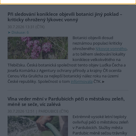
Při sledování koniklece objevili botanici jiný poklad –
kriticky ohrožený lýkovec vonný
30.7.2026 13:31 (
ČTK
)
Diskuse: 6
Botanici objevili dosud
neznámou populaci kriticky
ohroženého
lýkovce vonného
,
a to během sledování lokality
koniklece velkokvětého na
Třebíčsku. Česká botanická společnost tento objev Luďka Čecha a
Josefa Komárka z Agentury ochrany přírody a krajiny ČR ocenila
Cenou Víta Grulicha za nejlepší botanický nález roku na území
České republiky. Společnost o tom
informovala
ČTK.
Vlna veder mění v Pardubicích péči o městskou zeleň,
méně se seče, víc zalévá
30.7.2026 12:51 | PARDUBICE (
ČTK
)
Extrémně vysoké letní teploty
ovlivňují péči o městskou zeleň
v Pardubicích. Služby města
Pardubic méně sečou trávníky