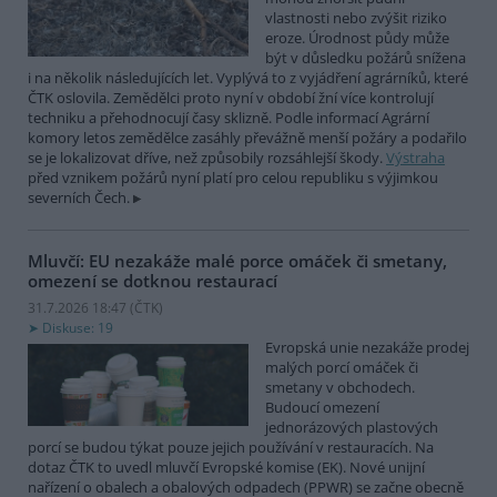
vlastnosti nebo zvýšit riziko
eroze. Úrodnost půdy může
být v důsledku požárů snížena
i na několik následujících let. Vyplývá to z vyjádření agrárníků, které
ČTK oslovila. Zemědělci proto nyní v období žní více kontrolují
techniku a přehodnocují časy sklizně. Podle informací Agrární
komory letos zemědělce zasáhly převážně menší požáry a podařilo
se je lokalizovat dříve, než způsobily rozsáhlejší škody.
Výstraha
před vznikem požárů nyní platí pro celou republiku s výjimkou
severních Čech.
Mluvčí: EU nezakáže malé porce omáček či smetany,
omezení se dotknou restaurací
31.7.2026 18:47 (
ČTK
)
Diskuse: 19
Evropská unie nezakáže prodej
malých porcí omáček či
smetany v obchodech.
Budoucí omezení
jednorázových plastových
porcí se budou týkat pouze jejich používání v restauracích. Na
dotaz ČTK to uvedl mluvčí Evropské komise (EK). Nové unijní
nařízení o obalech a obalových odpadech (PPWR) se začne obecně