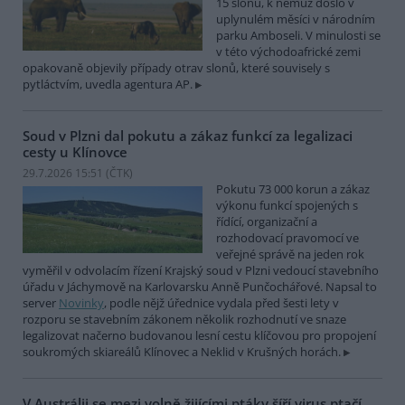
15 slonů, k němuž došlo v
uplynulém měsíci v národním
parku Amboseli. V minulosti se
v této východoafrické zemi
opakovaně objevily případy otrav slonů, které souvisely s
pytláctvím, uvedla agentura AP.
Soud v Plzni dal pokutu a zákaz funkcí za legalizaci
cesty u Klínovce
29.7.2026 15:51 (
ČTK
)
Pokutu 73 000 korun a zákaz
výkonu funkcí spojených s
řídící, organizační a
rozhodovací pravomocí ve
veřejné správě na jeden rok
vyměřil v odvolacím řízení Krajský soud v Plzni vedoucí stavebního
úřadu v Jáchymově na Karlovarsku Anně Punčochářové. Napsal to
server
Novinky
, podle nějž úřednice vydala před šesti lety v
rozporu se stavebním zákonem několik rozhodnutí ve snaze
legalizovat načerno budovanou lesní cestu klíčovou pro propojení
soukromých skiareálů Klínovec a Neklid v Krušných horách.
V Austrálii se mezi volně žijícími ptáky šíří virus ptačí