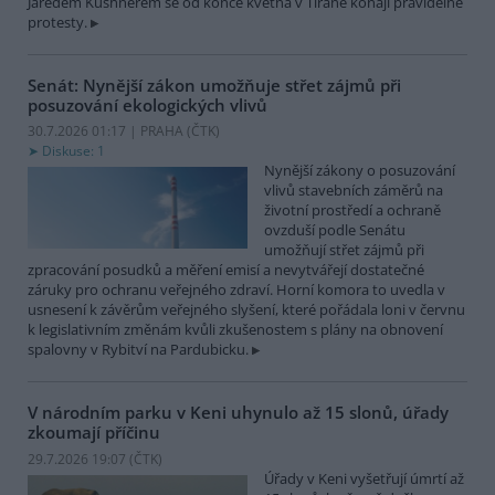
Jaredem Kushnerem se od konce května v Tiraně konají pravidelné
protesty.
Senát: Nynější zákon umožňuje střet zájmů při
posuzování ekologických vlivů
30.7.2026 01:17 | PRAHA (
ČTK
)
Diskuse: 1
Nynější zákony o posuzování
vlivů stavebních záměrů na
životní prostředí a ochraně
ovzduší podle Senátu
umožňují střet zájmů při
zpracování posudků a měření emisí a nevytvářejí dostatečné
záruky pro ochranu veřejného zdraví. Horní komora to uvedla v
usnesení k závěrům veřejného slyšení, které pořádala loni v červnu
k legislativním změnám kvůli zkušenostem s plány na obnovení
spalovny v Rybitví na Pardubicku.
V národním parku v Keni uhynulo až 15 slonů, úřady
zkoumají příčinu
29.7.2026 19:07 (
ČTK
)
Úřady v Keni vyšetřují úmrtí až