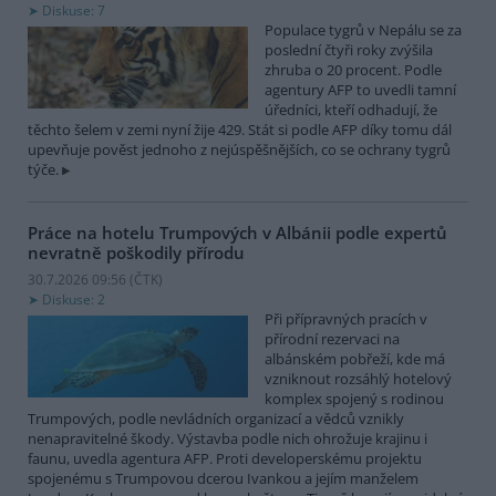
Diskuse: 7
Populace tygrů v Nepálu se za
poslední čtyři roky zvýšila
zhruba o 20 procent. Podle
agentury AFP to uvedli tamní
úředníci, kteří odhadují, že
těchto šelem v zemi nyní žije 429. Stát si podle AFP díky tomu dál
upevňuje pověst jednoho z nejúspěšnějších, co se ochrany tygrů
týče.
Práce na hotelu Trumpových v Albánii podle expertů
nevratně poškodily přírodu
30.7.2026 09:56 (
ČTK
)
Diskuse: 2
Při přípravných pracích v
přírodní rezervaci na
albánském pobřeží, kde má
vzniknout rozsáhlý hotelový
komplex spojený s rodinou
Trumpových, podle nevládních organizací a vědců vznikly
nenapravitelné škody. Výstavba podle nich ohrožuje krajinu i
faunu, uvedla agentura AFP. Proti developerskému projektu
spojenému s Trumpovou dcerou Ivankou a jejím manželem