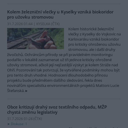
Kolem železniční vlečky u Kyselky vzniká biokoridor
pro užovku stromovou
31.7.2026 01:44 | KYSELKA (
ČTK
)
Kolem historické železniční
vlečky z Kyselky do Vojkovic na
Karlovarsku vzniká biokoridor
pro kriticky ohroženou užovku
stromovou, ale i další druhy
živočichů. Ochráncům přírody se při pravidelném monitoringu
podařilo v lokalitě zaznamenat už tři jedince kriticky ohrožené
užovky stromové, ačkoli její nejčastější výskyt je kolem Stráže nad
Ohří. Pozorování tak potvrzují, že vytvářené podmínky mohou být
pro tento druh vhodné. Hodnocení dlouhodobého přínosu
projektu bude předmětem dalšího sledování, řekla dnes
novinářům specialistka environmentálních projektů Mattoni Lucie
Štefanská.
Obce kritizují drahý svoz textilního odpadu, MŽP
chystá změnu legislativy
31.7.2026 01:28 (
ČTK
)
Diskuse: 1