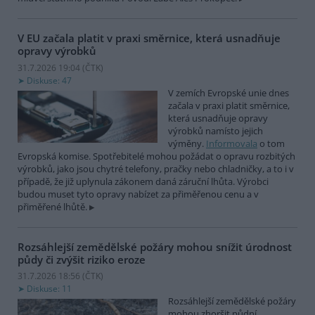
V EU začala platit v praxi směrnice, která usnadňuje
opravy výrobků
31.7.2026 19:04 (
ČTK
)
Diskuse: 47
V zemích Evropské unie dnes
začala v praxi platit směrnice,
která usnadňuje opravy
výrobků namísto jejich
výměny.
Informovala
o tom
Evropská komise. Spotřebitelé mohou požádat o opravu rozbitých
výrobků, jako jsou chytré telefony, pračky nebo chladničky, a to i v
případě, že již uplynula zákonem daná záruční lhůta. Výrobci
budou muset tyto opravy nabízet za přiměřenou cenu a v
přiměřené lhůtě.
Rozsáhlejší zemědělské požáry mohou snížit úrodnost
půdy či zvýšit riziko eroze
31.7.2026 18:56 (
ČTK
)
Diskuse: 11
Rozsáhlejší zemědělské požáry
mohou zhoršit půdní