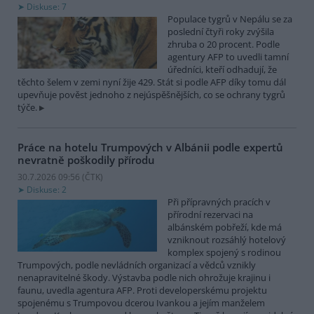
Diskuse: 7
Populace tygrů v Nepálu se za
poslední čtyři roky zvýšila
zhruba o 20 procent. Podle
agentury AFP to uvedli tamní
úředníci, kteří odhadují, že
těchto šelem v zemi nyní žije 429. Stát si podle AFP díky tomu dál
upevňuje pověst jednoho z nejúspěšnějších, co se ochrany tygrů
týče.
Práce na hotelu Trumpových v Albánii podle expertů
nevratně poškodily přírodu
30.7.2026 09:56 (
ČTK
)
Diskuse: 2
Při přípravných pracích v
přírodní rezervaci na
albánském pobřeží, kde má
vzniknout rozsáhlý hotelový
komplex spojený s rodinou
Trumpových, podle nevládních organizací a vědců vznikly
nenapravitelné škody. Výstavba podle nich ohrožuje krajinu i
faunu, uvedla agentura AFP. Proti developerskému projektu
spojenému s Trumpovou dcerou Ivankou a jejím manželem