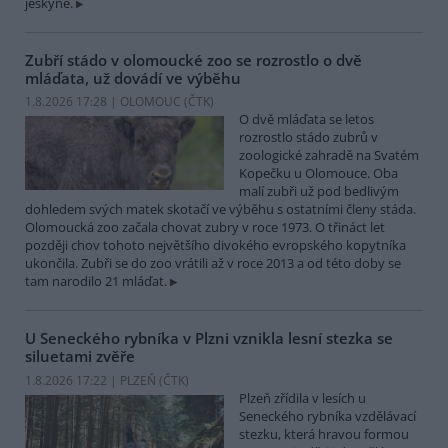
jeskyně.
Zubří stádo v olomoucké zoo se rozrostlo o dvě
mláďata, už dovádí ve výběhu
1.8.2026 17:28 | OLOMOUC (
ČTK
)
O dvě mláďata se letos
rozrostlo stádo zubrů v
zoologické zahradě na Svatém
Kopečku u Olomouce. Oba
malí zubři už pod bedlivým
dohledem svých matek skotačí ve výběhu s ostatními členy stáda.
Olomoucká zoo začala chovat zubry v roce 1973. O třináct let
později chov tohoto největšího divokého evropského kopytníka
ukončila. Zubři se do zoo vrátili až v roce 2013 a od této doby se
tam narodilo 21 mláďat.
U Seneckého rybníka v Plzni vznikla lesní stezka se
siluetami zvěře
1.8.2026 17:22 | PLZEŇ (
ČTK
)
Plzeň zřídila v lesích u
Seneckého rybníka vzdělávací
stezku, která hravou formou