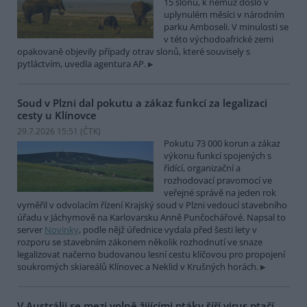
15 slonů, k němuž došlo v
uplynulém měsíci v národním
parku Amboseli. V minulosti se
v této východoafrické zemi
opakovaně objevily případy otrav slonů, které souvisely s
pytláctvím, uvedla agentura AP.
Soud v Plzni dal pokutu a zákaz funkcí za legalizaci
cesty u Klínovce
29.7.2026 15:51 (
ČTK
)
Pokutu 73 000 korun a zákaz
výkonu funkcí spojených s
řídící, organizační a
rozhodovací pravomocí ve
veřejné správě na jeden rok
vyměřil v odvolacím řízení Krajský soud v Plzni vedoucí stavebního
úřadu v Jáchymově na Karlovarsku Anně Punčochářové. Napsal to
server
Novinky
, podle nějž úřednice vydala před šesti lety v
rozporu se stavebním zákonem několik rozhodnutí ve snaze
legalizovat načerno budovanou lesní cestu klíčovou pro propojení
soukromých skiareálů Klínovec a Neklid v Krušných horách.
V Austrálii se mezi volně žijícími ptáky šíří virus ptačí