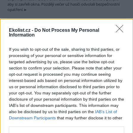
aby si zavřeli okna. Později večer už hasiči odvolali bezpečnostní
opatření.
Města Hranice a Rögnitzlosau spojí projekt Společně za
Ekolist.cz -
Do Not Process My Personal
vodu a klima. Pomůže mimo jiné i perlorodce říční
Information
30.7.2026 21:39 | HRANICE (
ČTK
)
Město Hranice na Chebsku
spolu s německým městem
If you wish to opt-out of the sale, sharing to third parties, or
Rögnitzlosau připravilo projekt
processing of your personal or sensitive information for
Společně za vodu a klima. Je
targeted advertising by us, please use the below opt-out
zaměřený na opatření k
section to confirm your selection. Please note that after your
udržení vody v krajině i v intravilánu města, ale i na osvětu mezi
opt-out request is processed you may continue seeing
veřejností a školními dětmi. Součástí projektu bude i obnova a
interest-based ads based on personal information utilized by
odbahnění rybníka Trojmezí, pod kterým žijí přísně chráněné
perlorodky říční, řekl starosta Hranic Daniel Mašlár (nez.). Na
us or personal information disclosed to third parties prior to
prvním opatření se začne pracovat už letos na podzim a s
your opt-out. You may separately opt-out of the further
dokončením se počítá do konce roku 2027.
disclosure of your personal information by third parties on the
IAB’s list of downstream participants. This information may
also be disclosed by us to third parties on the
IAB’s List of
Letošní sucho už výrazně snížilo průtoky a hladiny
Downstream Participants
that may further disclose it to other
nádrží v povodí Moravy a Dyje
third parties.
30.7.2026 20:27 (
ČTK
)
Letošní sucho se výrazně