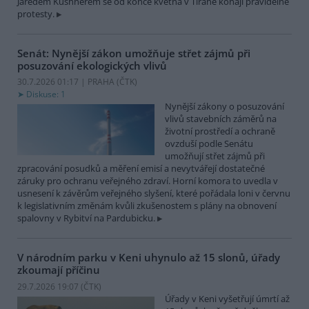
Jaredem Kushnerem se od konce května v Tiraně konají pravidelné
protesty.
Senát: Nynější zákon umožňuje střet zájmů při
posuzování ekologických vlivů
30.7.2026 01:17 | PRAHA (
ČTK
)
Diskuse: 1
Nynější zákony o posuzování
vlivů stavebních záměrů na
životní prostředí a ochraně
ovzduší podle Senátu
umožňují střet zájmů při
zpracování posudků a měření emisí a nevytvářejí dostatečné
záruky pro ochranu veřejného zdraví. Horní komora to uvedla v
usnesení k závěrům veřejného slyšení, které pořádala loni v červnu
k legislativním změnám kvůli zkušenostem s plány na obnovení
spalovny v Rybitví na Pardubicku.
V národním parku v Keni uhynulo až 15 slonů, úřady
zkoumají příčinu
29.7.2026 19:07 (
ČTK
)
Úřady v Keni vyšetřují úmrtí až