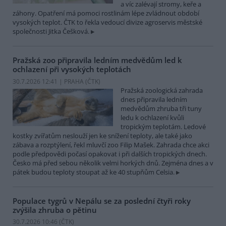
a víc zalévají stromy, keře a
záhony. Opatření má pomoci rostlinám lépe zvládnout období
vysokých teplot. ČTK to řekla vedoucí divize agroservis městské
společnosti Jitka Češková.
Pražská zoo připravila ledním medvědům led k
ochlazení při vysokých teplotách
30.7.2026 12:41 | PRAHA (
ČTK
)
Pražská zoologická zahrada
dnes připravila ledním
medvědům zhruba tři tuny
ledu k ochlazení kvůli
tropickým teplotám. Ledové
kostky zvířatům neslouží jen ke snížení teploty, ale také jako
zábava a rozptýlení, řekl mluvčí zoo Filip Mašek. Zahrada chce akci
podle předpovědi počasí opakovat i při dalších tropických dnech.
Česko má před sebou několik velmi horkých dnů. Zejména dnes a v
pátek budou teploty stoupat až ke 40 stupňům Celsia.
Populace tygrů v Nepálu se za poslední čtyři roky
zvýšila zhruba o pětinu
30.7.2026 10:46 (
ČTK
)