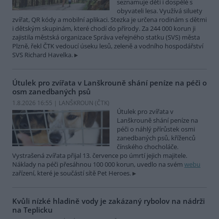
seznamuje děti i dospělé s
obyvateli lesa. Využívá siluety
zvířat, QR kódy a mobilní aplikaci. Stezka je určena rodinám s dětmi
i dětským skupinám, které chodí do přírody. Za 244 000 korun ji
zajistila městská organizace Správa veřejného statku (SVS) města
Plzně, řekl ČTK vedoucí úseku lesů, zeleně a vodního hospodářství
SVS Richard Havelka.
Útulek pro zvířata v Lanškrouně shání peníze na péči o
osm zanedbaných psů
1.8.2026 16:55 | LANŠKROUN (
ČTK
)
Útulek pro zvířata v
Lanškrouně shání peníze na
péči o náhlý přírůstek osmi
zanedbaných psů, kříženců
čínského chocholáče.
Vystrašená zvířata přijal 13. července po úmrtí jejich majitele.
Náklady na péči přesáhnou 100 000 korun, uvedlo na svém
webu
zařízení, které je součástí sítě Pet Heroes.
Kvůli nízké hladině vody je zakázaný rybolov na nádrži
na Teplicku