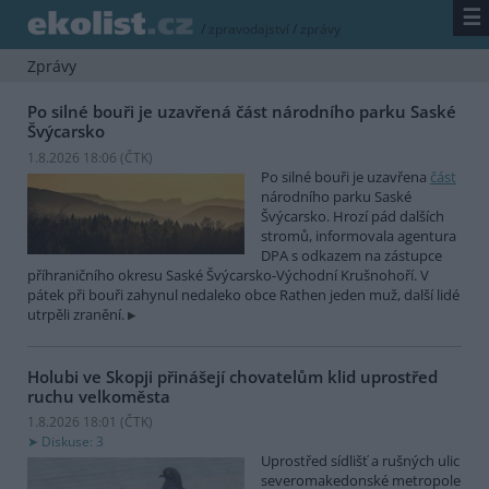
☰
/
zpravodajství
/
zprávy
Zprávy
Po silné bouři je uzavřená část národního parku Saské
Švýcarsko
1.8.2026 18:06 (
ČTK
)
Po silné bouři je uzavřena
část
národního parku Saské
Švýcarsko. Hrozí pád dalších
stromů, informovala agentura
DPA s odkazem na zástupce
příhraničního okresu Saské Švýcarsko-Východní Krušnohoří. V
pátek při bouři zahynul nedaleko obce Rathen jeden muž, další lidé
utrpěli zranění.
Holubi ve Skopji přinášejí chovatelům klid uprostřed
ruchu velkoměsta
1.8.2026 18:01 (
ČTK
)
Diskuse: 3
Uprostřed sídlišť a rušných ulic
severomakedonské metropole