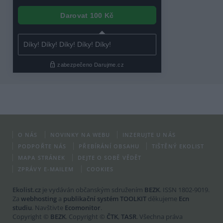
O NÁS
NOVINKY NA WEBU
INZERUJTE U NÁS
PODPOŘTE NÁS
PŘEBÍRÁNÍ OBSAHU
TIŠTĚNÝ EKOLIST
MAPA STRÁNEK
DEJTE O SOBĚ VĚDĚT
ZPRÁVY E-MAILEM
COOKIES
Ekolist.cz
je vydáván občanským sdružením
BEZK
. ISSN 1802-9019.
Za
webhosting
a
publikační systém TOOLKIT
děkujeme
Ecn
studiu
. Navštivte
Ecomonitor
.
Copyright ©
BEZK
. Copyright ©
ČTK
,
TASR
. Všechna práva