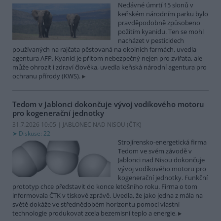
Nedávné úmrtí 15 slonů v
keňském národním parku bylo
pravděpodobně způsobeno
požitím kyanidu. Ten se mohl
nacházet v pesticidech
používaných na rajčata pěstovaná na okolních farmách, uvedla
agentura AFP. Kyanid je přitom nebezpečný nejen pro zvířata, ale
může ohrozit i zdraví člověka, uvedla keňská národní agentura pro
ochranu přírody (KWS).
Tedom v Jablonci dokončuje vývoj vodíkového motoru
pro kogenerační jednotky
31.7.2026 10:05 | JABLONEC NAD NISOU (
ČTK
)
Diskuse: 22
Strojírensko-energetická firma
Tedom ve svém závodě v
Jablonci nad Nisou dokončuje
vývoj vodíkového motoru pro
kogenerační jednotky. Funkční
prototyp chce představit do konce letošního roku. Firma o tom
informovala ČTK v tiskové zprávě. Uvedla, že jako jedna z mála na
světě dokáže ve střednědobém horizontu pomocí vlastní
technologie produkovat zcela bezemisní teplo a energie.