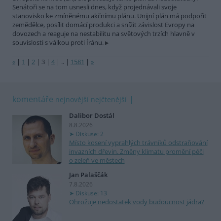
Senátoři se na tom usnesli dnes, když projednávali svoje
stanovisko ke zmíněnému akčnímu plánu. Unijní plán má podpořit
zemědělce, posílit domácí produkci a snížit závislost Evropy na
dovozech a reaguje na nestabilitu na světových trzích hlavně v
souvislosti s válkou proti Íránu.
«
|
1
|
2
|
3
|
4
|
..
|
1581
|
»
komentáře
nejnovější
nejčtenější
Dalibor Dostál
8.8.2026
Diskuse: 2
Místo kosení vyprahlých trávníků odstraňování
invazních dřevin. Změny klimatu promění péči
o zeleň ve městech
Jan Palaščák
7.8.2026
Diskuse: 13
Ohrožuje nedostatek vody budoucnost jádra?