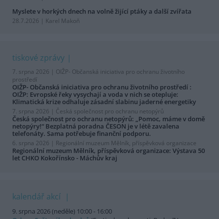
Myslete v horkých dnech na volně žijící ptáky a další zvířata
28.7.2026 | Karel Makoň
tiskové zprávy
7. srpna 2026 |
OIŽP- Občanská iniciativa pro ochranu životního
prostředí
OIŽP- Občanská iniciativa pro ochranu životního prostředí :
OIŽP: Evropské řeky vysychají a voda v nich se otepluje:
Klimatická krize odhaluje zásadní slabinu jaderné energetiky
7. srpna 2026 |
Česká společnost pro ochranu netopýrů
Česká společnost pro ochranu netopýrů: „Pomoc, máme v domě
netopýry!“ Bezplatná poradna ČESON je v létě zavalena
telefonáty. Sama potřebuje finanční podporu.
6. srpna 2026 |
Regionální muzeum Mělník, příspěvková organizace
Regionální muzeum Mělník, příspěvková organizace: Výstava 50
let CHKO Kokořínsko - Máchův kraj
kalendář akcí
9. srpna 2026 (neděle) 10:00 - 16:00