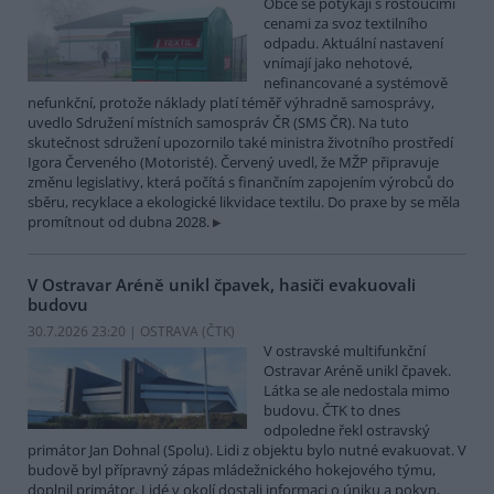
Obce se potýkají s rostoucími
cenami za svoz textilního
odpadu. Aktuální nastavení
vnímají jako nehotové,
nefinancované a systémově
nefunkční, protože náklady platí téměř výhradně samosprávy,
uvedlo Sdružení místních samospráv ČR (SMS ČR). Na tuto
skutečnost sdružení upozornilo také ministra životního prostředí
Igora Červeného (Motoristé). Červený uvedl, že MŽP připravuje
změnu legislativy, která počítá s finančním zapojením výrobců do
sběru, recyklace a ekologické likvidace textilu. Do praxe by se měla
promítnout od dubna 2028.
V Ostravar Aréně unikl čpavek, hasiči evakuovali
budovu
30.7.2026 23:20 | OSTRAVA (
ČTK
)
V ostravské multifunkční
Ostravar Aréně unikl čpavek.
Látka se ale nedostala mimo
budovu. ČTK to dnes
odpoledne řekl ostravský
primátor Jan Dohnal (Spolu). Lidi z objektu bylo nutné evakuovat. V
budově byl přípravný zápas mládežnického hokejového týmu,
doplnil primátor. Lidé v okolí dostali informaci o úniku a pokyn,