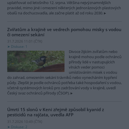
uplatňovat od letošního 12. srpna. Většina nejvýznamnějších
pravidel, mimo jiné i omezení některých jednorázových plastových
obalů na dochucovadla, ale začne platit až od roku 2030.
Zvířatům a krajině ve vedrech pomohou misky s vodou
či omezení sekání
31.7.2026 11:01 (
ČTK
)
Diskuse: 1
Divoce žijícím zvířatům nebo
krajině mohou podle ochránců
přírody lidé v nastupujících
vlnách veder pomoci
umísťováním misek s vodou
do zahrad, omezením sekání trávníků nebo vynecháním kypření
půdy. Zlepšit je podle ochránců potřeba také hospodaření s vodou,
včetně systémových kroků pro zadržování vody v krajině, uvedl
Český svaz ochránců přírody (ČSOP).
Úmrtí 15 slonů v Keni zřejmě způsobil kyanid z
pesticidů na rajčata, uvedla AFP
31.7.2026 10:49 (
ČTK
)
Diskuse: 2