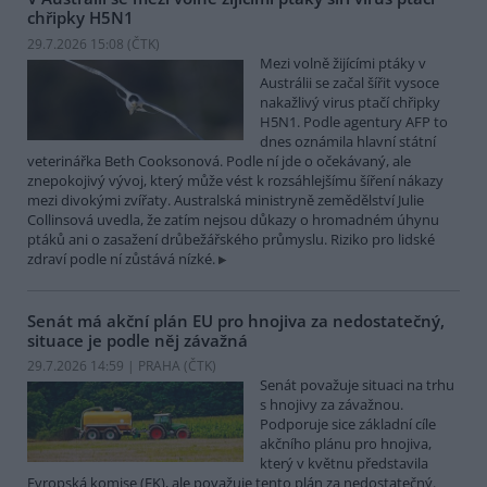
chřipky H5N1
29.7.2026 15:08 (
ČTK
)
Mezi volně žijícími ptáky v
Austrálii se začal šířit vysoce
nakažlivý virus ptačí chřipky
H5N1. Podle agentury AFP to
dnes oznámila hlavní státní
veterinářka Beth Cooksonová. Podle ní jde o očekávaný, ale
znepokojivý vývoj, který může vést k rozsáhlejšímu šíření nákazy
mezi divokými zvířaty. Australská ministryně zemědělství Julie
Collinsová uvedla, že zatím nejsou důkazy o hromadném úhynu
ptáků ani o zasažení drůbežářského průmyslu. Riziko pro lidské
zdraví podle ní zůstává nízké.
Senát má akční plán EU pro hnojiva za nedostatečný,
situace je podle něj závažná
29.7.2026 14:59 | PRAHA (
ČTK
)
Senát považuje situaci na trhu
s hnojivy za závažnou.
Podporuje sice základní cíle
akčního plánu pro hnojiva,
který v květnu představila
Evropská komise (EK), ale považuje tento plán za nedostatečný.