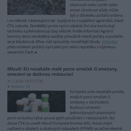
vlastnosti nebo zvýšit riziko
eroze. Úrodnost půdy může
být v důsledku požárů snížena
i na několik následujících let. Vyplývá to z vyjádření agrárníků, které
ČTK oslovila. Zemědělci proto nyní v období žní více kontrolují
techniku a přehodnocují časy sklizně. Podle informací Agrární
komory letos zemědělce zasáhly převážně menší požáry a podařilo
se je lokalizovat dříve, než způsobily rozsáhlejší škody.
Výstraha
před vznikem požárů nyní platí pro celou republiku s výjimkou
severních Čech.
Mluvčí: EU nezakáže malé porce omáček či smetany,
omezení se dotknou restaurací
31.7.2026 18:47 (
ČTK
)
Diskuse: 19
Evropská unie nezakáže prodej
malých porcí omáček či
smetany v obchodech.
Budoucí omezení
jednorázových plastových
porcí se budou týkat pouze jejich používání v restauracích. Na
dotaz ČTK to uvedl mluvčí Evropské komise (EK). Nové unijní
nařízení o obalech a obalových odpadech (PPWR) se začne obecně