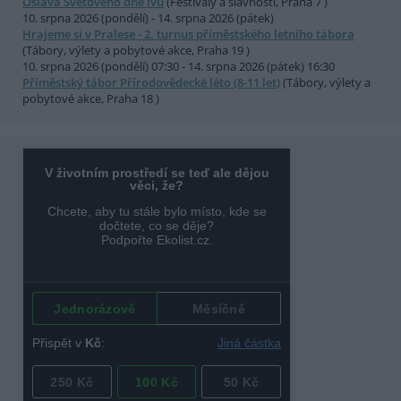
Oslava Světového dne lvů
(Festivaly a slavnosti, Praha 7 )
10. srpna 2026 (pondělí) - 14. srpna 2026 (pátek)
Hrajeme si v Pralese - 2. turnus příměstského letního tábora
(Tábory, výlety a pobytové akce, Praha 19 )
10. srpna 2026 (pondělí) 07:30 - 14. srpna 2026 (pátek) 16:30
Příměstský tábor Přírodovědecké léto (8-11 let)
(Tábory, výlety a
pobytové akce, Praha 18 )