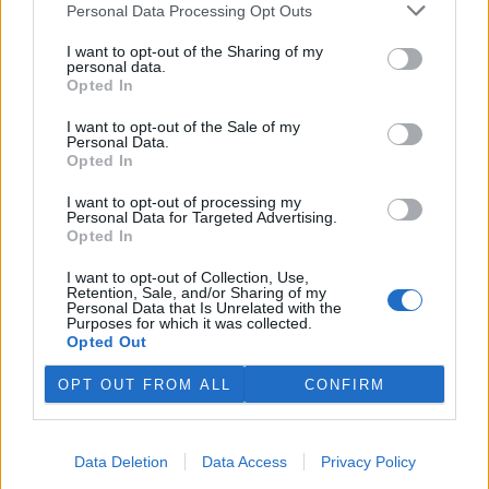
Personal Data Processing Opt Outs
podepisuje na množství
povrchové vody v povodí
I want to opt-out of the Sharing of my
Moravy a povodí Dyje. Důležité
personal data.
vodárenské nádrže jsou na
Opted In
tom podobně či hůř než ve velmi suchém roce 2018. V
povrchových tocích je 13 až 58 procent obvyklého množství vody,
I want to opt-out of the Sale of my
vyplývá z deseti hodnocených vodoměrných profilů. Bouřky
Personal Data.
pomáhají situaci jen lokálně a krátkodobě, zásadní plošné zlepšení
Opted In
lze čekat, až přijdou trvalejší a plošné srážky, uvedla v tiskové
zprávě mluvčí Povodí Moravy Jana Kučerová.
I want to opt-out of processing my
Personal Data for Targeted Advertising.
Opted In
Zemřel botanik Václav Větvička
I want to opt-out of Collection, Use,
30.7.2026 18:05 | LUŽE (
ČTK
)
Retention, Sale, and/or Sharing of my
Diskuse: 6
Personal Data that Is Unrelated with the
Ve středu večer zemřel v
Purposes for which it was collected.
Hamzově léčebně v Luži -
Opted Out
Košumberku Václav Větvička.
Někdejšímu dlouholetému
OPT OUT FROM ALL
CONFIRM
řediteli pražské Botanické
zahrady Na Slupi a popularizátorovi říše rostlin bylo 88 let. Poslední
rozloučení se uskuteční v rodinném kruhu. ČTK o tom informoval
Větvičkův syn Ivan. Na úmrtí
upozornil
Chrudimský deník s
Data Deletion
Data Access
Privacy Policy
odvoláním na ředitele léčebny Václava Volejníka.