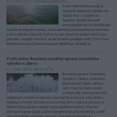
31.7.2026 19:27 | ÚSTÍ NAD LABEM (
ČTK
)
Kvůli nízké hladině vody je
dočasně zakázaný rybolov na
nádrži Pod 1. májem na
Teplicku. Rybáři zároveň
umístili přístroje do Modlanské
nádrže ve stejném okresu. Vodu pomáhá provzdušňovat technika.
Loni v rybníku uhynuly čtyři tuny ryb. Kontroly kolem revírů jsou
přes léto častější, mnohdy se ale ztrátám předejít nedá. ČTK o tom
informoval mluvčí severočeských rybářů Jan Skalský.
V září začne dvouletá rozsáhlá oprava Veseckého
rybníka v Liberci
31.7.2026 19:19 | LIBEREC (
ČTK
)
Rozsáhlá oprava Veseckého
rybníka v Liberci, známého i
pod názvem Tajch, začne v
září. Práce na historickém
vodním díle, které je zároveň
oblíbeným místem k rekreaci, potrvají do poloviny roku 2028 a
vyžádají si téměř 23 milionů korun bez DPH. Celkové obnovy se
dočká hráz a ze dna nádrže bude odtěženo bahno. Hlavním
přínosem úprav bude zvýšení bezpečnosti při povodních, uvedl
mluvčí státního podniku Povodí Labe Aleš Prokopec.