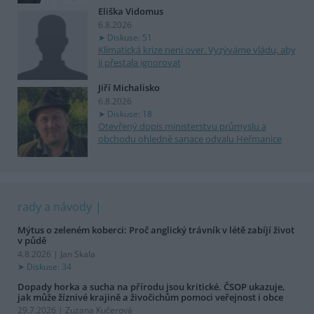
Eliška Vidomus
6.8.2026
Diskuse: 51
Klimatická krize není over. Vyzýváme vládu, aby
ji přestala ignorovat
Jiří Michalisko
6.8.2026
Diskuse: 18
Otevřený dopis ministerstvu průmyslu a
obchodu ohledně sanace odvalu Heřmanice
rady a návody
Mýtus o zeleném koberci: Proč anglický trávník v létě zabíjí život
v půdě
4.8.2026 | Jan Skala
Diskuse: 34
Dopady horka a sucha na přírodu jsou kritické. ČSOP ukazuje,
jak může žíznivé krajině a živočichům pomoci veřejnost i obce
29.7.2026 | Zuzana Kučerová