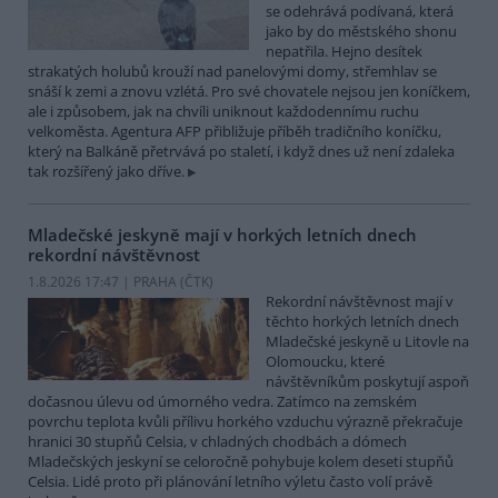
se odehrává podívaná, která
jako by do městského shonu
nepatřila. Hejno desítek
strakatých holubů krouží nad panelovými domy, střemhlav se
snáší k zemi a znovu vzlétá. Pro své chovatele nejsou jen koníčkem,
ale i způsobem, jak na chvíli uniknout každodennímu ruchu
velkoměsta. Agentura AFP přibližuje příběh tradičního koníčku,
který na Balkáně přetrvává po staletí, i když dnes už není zdaleka
tak rozšířený jako dříve.
Mladečské jeskyně mají v horkých letních dnech
rekordní návštěvnost
1.8.2026 17:47 | PRAHA (
ČTK
)
Rekordní návštěvnost mají v
těchto horkých letních dnech
Mladečské jeskyně u Litovle na
Olomoucku, které
návštěvníkům poskytují aspoň
dočasnou úlevu od úmorného vedra. Zatímco na zemském
povrchu teplota kvůli přílivu horkého vzduchu výrazně překračuje
hranici 30 stupňů Celsia, v chladných chodbách a dómech
Mladečských jeskyní se celoročně pohybuje kolem deseti stupňů
Celsia. Lidé proto při plánování letního výletu často volí právě