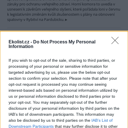
záruky pro ochranu veřejného zdraví. Horní komora to uvedla v
usnesení k závěrům veřejného slyšení, které pořádala loni v červnu
k legislativním změnám kvůli zkušenostem s plány na obnovení
spalovny v Rybitví na Pardubicku.
V národním parku v Keni uhynulo až 15 slonů, úřady
zkoumají příčinu
Ekolist.cz -
Do Not Process My Personal
Information
29.7.2026 19:07 (
ČTK
)
Úřady v Keni vyšetřují úmrtí až
15 slonů, k němuž došlo v
If you wish to opt-out of the sale, sharing to third parties, or
uplynulém měsíci v národním
processing of your personal or sensitive information for
parku Amboseli. V minulosti se
targeted advertising by us, please use the below opt-out
v této východoafrické zemi
opakovaně objevily případy otrav slonů, které souvisely s
section to confirm your selection. Please note that after your
pytláctvím, uvedla agentura AP.
opt-out request is processed you may continue seeing
interest-based ads based on personal information utilized by
us or personal information disclosed to third parties prior to
Soud v Plzni dal pokutu a zákaz funkcí za legalizaci
your opt-out. You may separately opt-out of the further
cesty u Klínovce
disclosure of your personal information by third parties on the
29.7.2026 15:51 (
ČTK
)
IAB’s list of downstream participants. This information may
Pokutu 73 000 korun a zákaz
also be disclosed by us to third parties on the
IAB’s List of
výkonu funkcí spojených s
Downstream Participants
that may further disclose it to other
řídící, organizační a