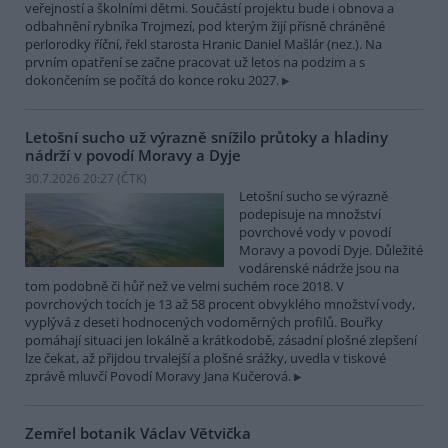
veřejností a školními dětmi. Součástí projektu bude i obnova a
odbahnění rybníka Trojmezí, pod kterým žijí přísně chráněné
perlorodky říční, řekl starosta Hranic Daniel Mašlár (nez.). Na
prvním opatření se začne pracovat už letos na podzim a s
dokončením se počítá do konce roku 2027.
Letošní sucho už výrazně snížilo průtoky a hladiny
nádrží v povodí Moravy a Dyje
30.7.2026 20:27 (
ČTK
)
Letošní sucho se výrazně
podepisuje na množství
povrchové vody v povodí
Moravy a povodí Dyje. Důležité
vodárenské nádrže jsou na
tom podobně či hůř než ve velmi suchém roce 2018. V
povrchových tocích je 13 až 58 procent obvyklého množství vody,
vyplývá z deseti hodnocených vodoměrných profilů. Bouřky
pomáhají situaci jen lokálně a krátkodobě, zásadní plošné zlepšení
lze čekat, až přijdou trvalejší a plošné srážky, uvedla v tiskové
zprávě mluvčí Povodí Moravy Jana Kučerová.
Zemřel botanik Václav Větvička