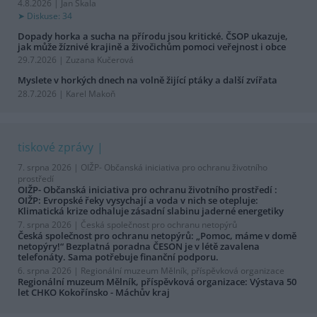
4.8.2026 | Jan Skala
Diskuse: 34
Dopady horka a sucha na přírodu jsou kritické. ČSOP ukazuje,
jak může žíznivé krajině a živočichům pomoci veřejnost i obce
29.7.2026 | Zuzana Kučerová
Myslete v horkých dnech na volně žijící ptáky a další zvířata
28.7.2026 | Karel Makoň
tiskové zprávy
7. srpna 2026 |
OIŽP- Občanská iniciativa pro ochranu životního
prostředí
OIŽP- Občanská iniciativa pro ochranu životního prostředí :
OIŽP: Evropské řeky vysychají a voda v nich se otepluje:
Klimatická krize odhaluje zásadní slabinu jaderné energetiky
7. srpna 2026 |
Česká společnost pro ochranu netopýrů
Česká společnost pro ochranu netopýrů: „Pomoc, máme v domě
netopýry!“ Bezplatná poradna ČESON je v létě zavalena
telefonáty. Sama potřebuje finanční podporu.
6. srpna 2026 |
Regionální muzeum Mělník, příspěvková organizace
Regionální muzeum Mělník, příspěvková organizace: Výstava 50
let CHKO Kokořínsko - Máchův kraj