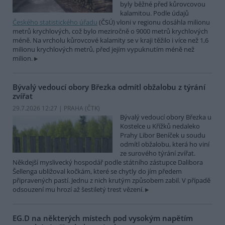
byly běžné před kůrovcovou
kalamitou. Podle údajů
Českého statistického úřadu
(ČSÚ) vloni v regionu dosáhla milionu
metrů krychlových, což bylo meziročně o 9000 metrů krychlových
méně. Na vrcholu kůrovcové kalamity se v kraji těžilo i více než 1,6
milionu krychlových metrů, před jejím vypuknutím méně než
milion.
Bývalý vedoucí obory Březka odmítl obžalobu z týrání
zvířat
29.7.2026 12:27 | PRAHA (
ČTK
)
Bývalý vedoucí obory Březka u
Kostelce u Křížků nedaleko
Prahy Libor Beníček u soudu
odmítl obžalobu, která ho viní
ze surového týrání zvířat.
Někdejší myslivecký hospodář podle státního zástupce Dalibora
Šellenga ubližoval kočkám, které se chytly do jím předem
připravených pastí. Jednu z nich krutým způsobem zabil. V případě
odsouzení mu hrozí až šestiletý trest vězení.
EG.D na některých místech pod vysokým napětím