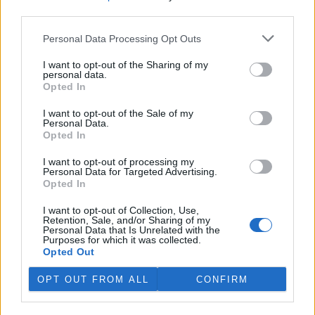
rozhodovací pravomocí ve
third parties.
veřejné správě na jeden rok
vyměřil v odvolacím řízení Krajský soud v Plzni vedoucí stavebního
Personal Data Processing Opt Outs
úřadu v Jáchymově na Karlovarsku Anně Punčochářové. Napsal to
server
Novinky
, podle nějž úřednice vydala před šesti lety v
I want to opt-out of the Sharing of my
rozporu se stavebním zákonem několik rozhodnutí ve snaze
personal data.
legalizovat načerno budovanou lesní cestu klíčovou pro propojení
Opted In
soukromých skiareálů Klínovec a Neklid v Krušných horách.
I want to opt-out of the Sale of my
Personal Data.
Opted In
V Austrálii se mezi volně žijícími ptáky šíří virus ptačí
chřipky H5N1
I want to opt-out of processing my
29.7.2026 15:08 (
ČTK
)
Personal Data for Targeted Advertising.
Mezi volně žijícími ptáky v
Opted In
Austrálii se začal šířit vysoce
nakažlivý virus ptačí chřipky
I want to opt-out of Collection, Use,
H5N1. Podle agentury AFP to
Retention, Sale, and/or Sharing of my
Personal Data that Is Unrelated with the
dnes oznámila hlavní státní
Purposes for which it was collected.
veterinářka Beth Cooksonová. Podle ní jde o očekávaný, ale
Opted Out
znepokojivý vývoj, který může vést k rozsáhlejšímu šíření nákazy
mezi divokými zvířaty. Australská ministryně zemědělství Julie
OPT OUT FROM ALL
CONFIRM
Collinsová uvedla, že zatím nejsou důkazy o hromadném úhynu
ptáků ani o zasažení drůbežářského průmyslu. Riziko pro lidské
zdraví podle ní zůstává nízké.