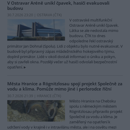
V Ostravar Aréně unikl čpavek, hasiči evakuovali
budovu
30.7.2026 23:20 | OSTRAVA (
ČTK
)
V ostravské multifunkční
Ostravar Aréně unikl čpavek.
Látka se ale nedostala mimo
budovu. ČTK to dnes
odpoledne řekl ostravský
primátor Jan Dohnal (Spolu). Lidi z objektu bylo nutné evakuovat. V
budově byl přípravný zápas mládežnického hokejového týmu,
doplnil primátor. Lidé v okolí dostali informaci o úniku a pokyn,
aby si zavřeli okna. Později večer už hasiči odvolali bezpečnostní
opatření.
Města Hranice a Rögnitzlosau spojí projekt Společně za
vodu a klima. Pomůže mimo jiné i perlorodce říční
30.7.2026 21:39 | HRANICE (
ČTK
)
Město Hranice na Chebsku
spolu s německým městem
Rögnitzlosau připravilo projekt
Společně za vodu a klima. Je
zaměřený na opatření k
udržení vody v krajině i v intravilánu města, ale i na osvětu mezi