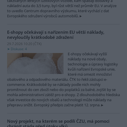
takzvaných lehkých užitkových vozidel, kam spadají dodávky a
nákladní auta do 3,5 tuny, byl růst větší než průměr EU. V analýze
to uvedlo Centrum dopravního výzkumu, které vychází z dat
Evropského sdružení výrobců automobilů.
E-shopy očekávají s nařízením EU větší náklady,
nevyloučily krátkodobé zdražení
29.7.2026 10:20 (
ČTK
)
Diskuse: 4
E-shopy očekávají vyšší
náklady na nové obaly,
technologie a úpravy logistiky
kvůli nařízení Evropské unie,
které má omezit množství
obalového a odpadového materiálu. ČTK to řekli zástupci e-
commerce. Krátkodobě by se náklady podle nich mohly
promítnout do cen zboží nebo do poplatků za balné, zvýšit by se
mohla administrativní zátěž pro e-shopy. Z dlouhodobého hlediska
však investice do nových obalů a technologií může náklady na
přepravu snížit. Evropský předpis začne platit 12. srpna.
Nový projekt, na kterém se podílí ČZU, má pomoci
chránit stáda před útoky vlků