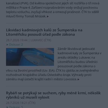
kanalizací (PVK). Od května společnost jejich síť rozšířila o tři nová
mlžítka v Praze 4. Zařízení rozprašováním vody snižují pocitovou
teplotu vzduchu, zvyšují vlhkost a omezují prašnost. ČTK to sdělil
mluvčí firmy Tomáš Mrázek.
Likvidaci kadmiových kalů ze Šumperska na
Litoměřicku posoudí úřad podle zákona
28.7.2026 19:44 | LUKAVEC (
ČTK
)
Diskuse: 2
Záměr likvidovat jedovaté
kadmiové kaly ze Šumperska v
areálu skládky Lukavec na
Litoměřicku budou úředníci
posuzovat podle zákona o
vlivu na životní prostředí (tzv. EIA). ČTK to zjistila ze zveřejněného
rozhodnutí Krajského úřadu Ústeckého kraje. Výhrady proti
záměru mají ústečtí krajští radní i město Lovosice.
Rybáři se potýkají se suchem, ryby méně krmí, několik
rybníků už museli vylovit
28.7.2026 18:21 (
ČTK
)
Diskuse: 5