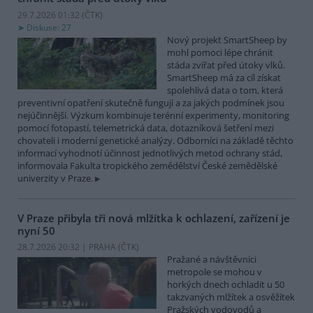
29.7.2026 01:32 (
ČTK
)
Diskuse: 27
Nový projekt SmartSheep by
mohl pomoci lépe chránit
stáda zvířat před útoky vlků.
SmartSheep má za cíl získat
spolehlivá data o tom, která
preventivní opatření skutečně fungují a za jakých podmínek jsou
nejúčinnější. Výzkum kombinuje terénní experimenty, monitoring
pomocí fotopastí, telemetrická data, dotazníková šetření mezi
chovateli i moderní genetické analýzy. Odborníci na základě těchto
informací vyhodnotí účinnost jednotlivých metod ochrany stád,
informovala Fakulta tropického zemědělství České zemědělské
univerzity v Praze.
V Praze přibyla tři nová mlžítka k ochlazení, zařízení je
nyní 50
28.7.2026 20:32 | PRAHA (
ČTK
)
Pražané a návštěvníci
metropole se mohou v
horkých dnech ochladit u 50
takzvaných mlžítek a osvěžítek
Pražských vodovodů a