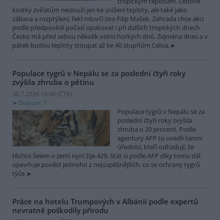
tropickým teplotám. Ledové
kostky zvířatům neslouží jen ke snížení teploty, ale také jako
zábava a rozptýlení, řekl mluvčí zoo Filip Mašek. Zahrada chce akci
podle předpovědi počasí opakovat i při dalších tropických dnech.
Česko má před sebou několik velmi horkých dnů. Zejména dnes a v
pátek budou teploty stoupat až ke 40 stupňům Celsia.
Populace tygrů v Nepálu se za poslední čtyři roky
zvýšila zhruba o pětinu
30.7.2026 10:46 (
ČTK
)
Diskuse: 7
Populace tygrů v Nepálu se za
poslední čtyři roky zvýšila
zhruba o 20 procent. Podle
agentury AFP to uvedli tamní
úředníci, kteří odhadují, že
těchto šelem v zemi nyní žije 429. Stát si podle AFP díky tomu dál
upevňuje pověst jednoho z nejúspěšnějších, co se ochrany tygrů
týče.
Práce na hotelu Trumpových v Albánii podle expertů
nevratně poškodily přírodu