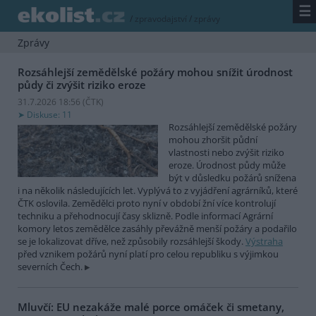
☰
/
zpravodajství
/
zprávy
Zprávy
Rozsáhlejší zemědělské požáry mohou snížit úrodnost
půdy či zvýšit riziko eroze
31.7.2026 18:56 (
ČTK
)
Diskuse: 11
Rozsáhlejší zemědělské požáry
mohou zhoršit půdní
vlastnosti nebo zvýšit riziko
eroze. Úrodnost půdy může
být v důsledku požárů snížena
i na několik následujících let. Vyplývá to z vyjádření agrárníků, které
ČTK oslovila. Zemědělci proto nyní v období žní více kontrolují
techniku a přehodnocují časy sklizně. Podle informací Agrární
komory letos zemědělce zasáhly převážně menší požáry a podařilo
se je lokalizovat dříve, než způsobily rozsáhlejší škody.
Výstraha
před vznikem požárů nyní platí pro celou republiku s výjimkou
severních Čech.
Mluvčí: EU nezakáže malé porce omáček či smetany,