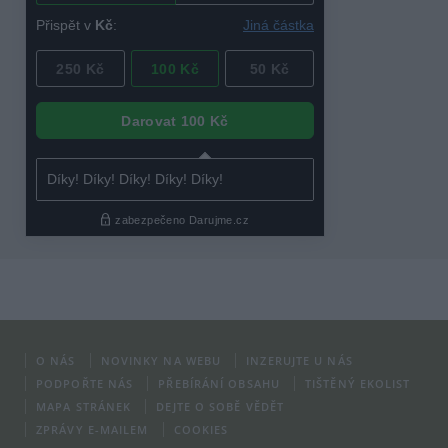
O NÁS
NOVINKY NA WEBU
INZERUJTE U NÁS
PODPOŘTE NÁS
PŘEBÍRÁNÍ OBSAHU
TIŠTĚNÝ EKOLIST
MAPA STRÁNEK
DEJTE O SOBĚ VĚDĚT
ZPRÁVY E-MAILEM
COOKIES