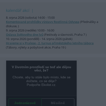
kalendář akcí
8. srpna 2026 (sobota) 14:00 - 15:00
Komentované prohlídky výstavy Rostlinná Odysea
(Přednášky a
diskuse, )
9. srpna 2026 (neděle) 10:00 - 16:00
Oslava Světového dne lvů
(Festivaly a slavnosti, Praha 7 )
10. srpna 2026 (pondělí) - 14. srpna 2026 (pátek)
Hrajeme si v Pralese - 2. turnus příměstského letního tábora
(Tábory, výlety a pobytové akce, Praha 19 )