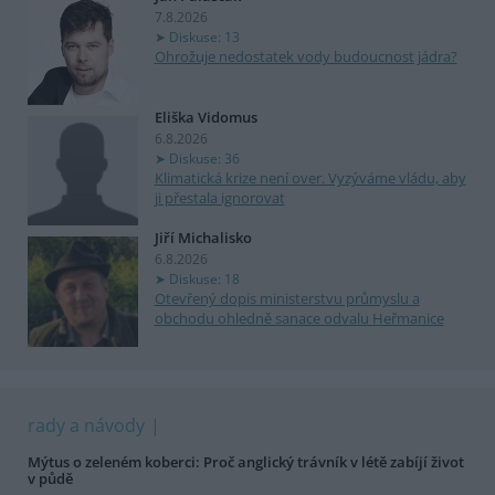
7.8.2026
Diskuse: 13
Ohrožuje nedostatek vody budoucnost jádra?
Eliška Vidomus
6.8.2026
Diskuse: 36
Klimatická krize není over. Vyzýváme vládu, aby
ji přestala ignorovat
Jiří Michalisko
6.8.2026
Diskuse: 18
Otevřený dopis ministerstvu průmyslu a
obchodu ohledně sanace odvalu Heřmanice
rady a návody
Mýtus o zeleném koberci: Proč anglický trávník v létě zabíjí život
v půdě