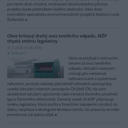
pro tento druh vhodné. Hodnocení dlouhodobého přínosu
projektu bude předmětem dalšího sledování, řekla dnes
novinářům specialistka environmentálních projektů Mattoni Lucie
Štefanská.
Obce kritizují drahý svoz textilního odpadu, MŽP
chystá změnu legislativy
31.7.2026 01:28 (
ČTK
)
Diskuse: 1
Obce se potýkají s rostoucími
cenami za svoz textilního
odpadu. Aktuální nastavení
vnímají jako nehotové,
nefinancované a systémově
nefunkční, protože náklady platí téměř výhradně samosprávy,
uvedlo Sdružení místních samospráv ČR (SMS ČR). Na tuto
skutečnost sdružení upozornilo také ministra životního prostředí
Igora Červeného (Motoristé). Červený uvedl, že MŽP připravuje
změnu legislativy, která počítá s finančním zapojením výrobců do
sběru, recyklace a ekologické likvidace textilu. Do praxe by se měla
promítnout od dubna 2028.