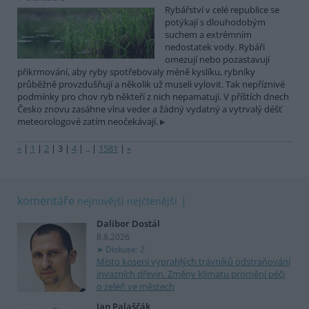
Rybářství v celé republice se
potýkají s dlouhodobým
suchem a extrémním
nedostatek vody. Rybáři
omezují nebo pozastavují
přikrmování, aby ryby spotřebovaly méně kyslíku, rybníky
průběžně provzdušňují a několik už museli vylovit. Tak nepříznivé
podmínky pro chov ryb někteří z nich nepamatují. V příštích dnech
Česko znovu zasáhne vlna veder a žádný vydatný a vytrvalý déšť
meteorologové zatím neočekávají.
«
|
1
|
2
|
3
|
4
|
..
|
1581
|
»
komentáře
nejnovější
nejčtenější
Dalibor Dostál
8.8.2026
Diskuse: 2
Místo kosení vyprahlých trávníků odstraňování
invazních dřevin. Změny klimatu promění péči
o zeleň ve městech
Jan Palaščák