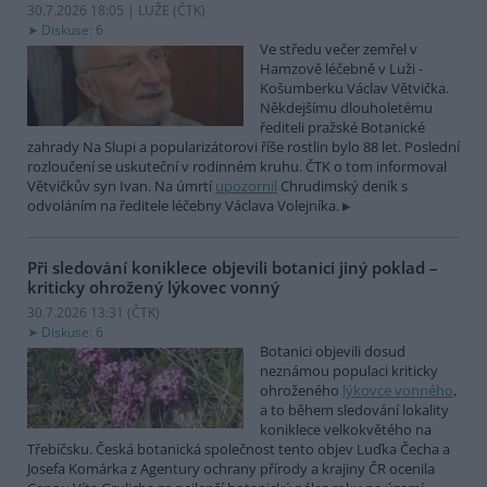
30.7.2026 18:05 | LUŽE (
ČTK
)
Diskuse: 6
Ve středu večer zemřel v
Hamzově léčebně v Luži -
Košumberku Václav Větvička.
Někdejšímu dlouholetému
řediteli pražské Botanické
zahrady Na Slupi a popularizátorovi říše rostlin bylo 88 let. Poslední
rozloučení se uskuteční v rodinném kruhu. ČTK o tom informoval
Větvičkův syn Ivan. Na úmrtí
upozornil
Chrudimský deník s
odvoláním na ředitele léčebny Václava Volejníka.
Při sledování koniklece objevili botanici jiný poklad –
kriticky ohrožený lýkovec vonný
30.7.2026 13:31 (
ČTK
)
Diskuse: 6
Botanici objevili dosud
neznámou populaci kriticky
ohroženého
lýkovce vonného
,
a to během sledování lokality
koniklece velkokvětého na
Třebíčsku. Česká botanická společnost tento objev Luďka Čecha a
Josefa Komárka z Agentury ochrany přírody a krajiny ČR ocenila