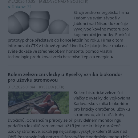
31.7.2026 10:05 | JABLONEC NAD NISOU (
ČTK
)
Diskuse: 22
Strojírensko-energetická firma
Tedom ve svém závodě v
Jablonci nad Nisou dokončuje
vývoj vodíkového motoru pro
kogenerační jednotky. Funkční
prototyp chce představit do konce letošního roku. Firma o tom
informovala ČTK v tiskové zprávě. Uvedla, že jako jedna z mála na
světě dokáže ve střednědobém horizontu pomocí vlastní
technologie produkovat zcela bezemisní teplo a energie.
Kolem železniční vlečky u Kyselky vzniká biokoridor
pro užovku stromovou
31.7.2026 01:44 | KYSELKA (
ČTK
)
Kolem historické železniční
vlečky z Kyselky do Vojkovic na
Karlovarsku vzniká biokoridor
pro kriticky ohroženou užovku
stromovou, ale i další druhy
živočichů. Ochráncům přírody se při pravidelném monitoringu
podařilo v lokalitě zaznamenat už tři jedince kriticky ohrožené
užovky stromové, ačkoli její nejčastější výskyt je kolem Stráže nad
Ohří. Pozorování tak potvrzují, že vytvářené podmínky mohou být