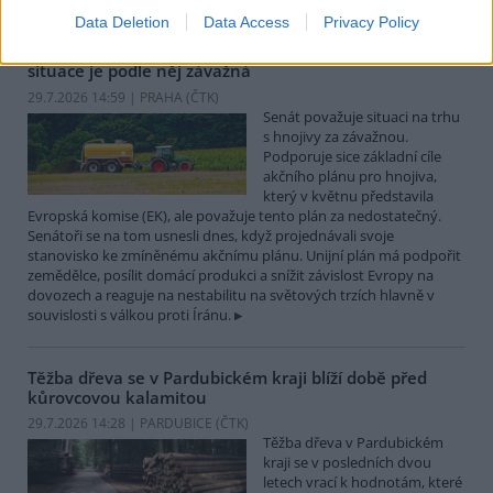
Data Deletion
Data Access
Privacy Policy
Senát má akční plán EU pro hnojiva za nedostatečný,
situace je podle něj závažná
29.7.2026 14:59 | PRAHA (
ČTK
)
Senát považuje situaci na trhu
s hnojivy za závažnou.
Podporuje sice základní cíle
akčního plánu pro hnojiva,
který v květnu představila
Evropská komise (EK), ale považuje tento plán za nedostatečný.
Senátoři se na tom usnesli dnes, když projednávali svoje
stanovisko ke zmíněnému akčnímu plánu. Unijní plán má podpořit
zemědělce, posílit domácí produkci a snížit závislost Evropy na
dovozech a reaguje na nestabilitu na světových trzích hlavně v
souvislosti s válkou proti Íránu.
Těžba dřeva se v Pardubickém kraji blíží době před
kůrovcovou kalamitou
29.7.2026 14:28 | PARDUBICE (
ČTK
)
Těžba dřeva v Pardubickém
kraji se v posledních dvou
letech vrací k hodnotám, které