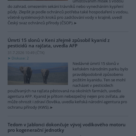
umísťováním misek s vodou
do zahrad, omezením sekání trávníků nebo vynecháním kypření
půdy. Zlepšit je podle ochránců potřeba také hospodaření s vodou,
včetně systémových kroků pro zadržování vody v krajině, uvedl
Český svaz ochránců přírody (ČSOP).
Úmrtí 15 slonů v Keni zřejmě způsobil kyanid z
pesticidů na rajčata, uvedla AFP
31.7.2026 10:49 (
ČTK
)
Diskuse: 2
Nedávné úmrtí 15 slonů v
keňském národním parku bylo
pravděpodobně způsobeno
požitím kyanidu. Ten se mohl
nacházet v pesticidech
používaných na rajčata pěstovaná na okolních farmách, uvedla
agentura AFP. Kyanid je přitom nebezpečný nejen pro zvířata, ale
může ohrozit i zdraví člověka, uvedla keňská národní agentura pro
ochranu přírody (KWS).
Tedom v Jablonci dokončuje vývoj vodíkového motoru
pro kogenerační jednotky