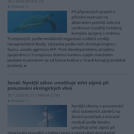
30.7.2026 09:56 (
ČTK
)
Diskuse: 2
Při přípravných pracích v
přírodní rezervaci na
albánském pobřeží, kde má
vzniknout rozsáhlý hotelový
komplex spojený s rodinou
Trumpových, podle nevládních organizací a vědců vznikly
nenapravitelné škody. Výstavba podle nich ohrožuje krajinu i
faunu, uvedla agentura AFP. Proti developerskému projektu
spojenému s Trumpovou dcerou Ivankou a jejím manželem
Jaredem Kushnerem se od konce května v Tiraně konají pravidelné
protesty.
Senát: Nynější zákon umožňuje střet zájmů při
posuzování ekologických vlivů
30.7.2026 01:17 | PRAHA (
ČTK
)
Diskuse: 1
Nynější zákony o posuzování
vlivů stavebních záměrů na
životní prostředí a ochraně
ovzduší podle Senátu
umožňují střet zájmů při
zpracování posudků a měření emisí a nevytvářejí dostatečné