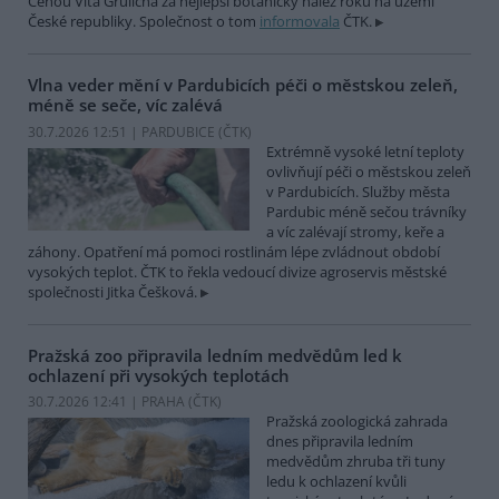
Cenou Víta Grulicha za nejlepší botanický nález roku na území
České republiky. Společnost o tom
informovala
ČTK.
Vlna veder mění v Pardubicích péči o městskou zeleň,
méně se seče, víc zalévá
30.7.2026 12:51 | PARDUBICE (
ČTK
)
Extrémně vysoké letní teploty
ovlivňují péči o městskou zeleň
v Pardubicích. Služby města
Pardubic méně sečou trávníky
a víc zalévají stromy, keře a
záhony. Opatření má pomoci rostlinám lépe zvládnout období
vysokých teplot. ČTK to řekla vedoucí divize agroservis městské
společnosti Jitka Češková.
Pražská zoo připravila ledním medvědům led k
ochlazení při vysokých teplotách
30.7.2026 12:41 | PRAHA (
ČTK
)
Pražská zoologická zahrada
dnes připravila ledním
medvědům zhruba tři tuny
ledu k ochlazení kvůli