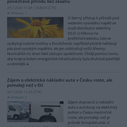
ponechává přírodu bez zásahu
29.7.2026 11:49 | KLIKOV (
ČTK
)
Diskuse: 1
O šetrný přístup k přírodě pod
vedením vysokého napětí se
snaží distributor elektřiny
EG.D. U Klikova na
Jindřichohradecku, kde se
vyskytují vzácné rostliny a živočichové, například plošně nefrézují
pás pod vysokým napětím, ale jen odstraňují vyšší dřeviny.
Novinářům to dnes řekli zástupci společnosti. Chtějí pomoci tomu,
aby krajina kolem energetické infrastruktury byla druhově pestřejší
a odolnější.
Zájem o elektrická nákladní auta v Česku roste, ale
pomaleji než v EU
29.7.2026 11:25 (
ČTK
)
Diskuse: 2
Zájem dopravců o nákladní
auta a autobusy na elektrický
pohon v Česku meziročně
roste, ale pomaleji, než je
průměr Evropské unie. U