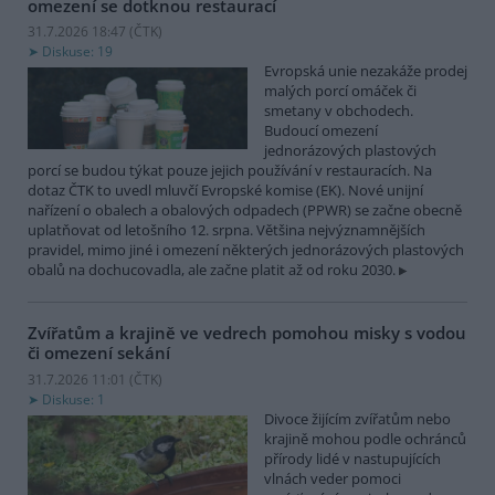
omezení se dotknou restaurací
31.7.2026 18:47 (
ČTK
)
Diskuse: 19
Evropská unie nezakáže prodej
malých porcí omáček či
smetany v obchodech.
Budoucí omezení
jednorázových plastových
porcí se budou týkat pouze jejich používání v restauracích. Na
dotaz ČTK to uvedl mluvčí Evropské komise (EK). Nové unijní
nařízení o obalech a obalových odpadech (PPWR) se začne obecně
uplatňovat od letošního 12. srpna. Většina nejvýznamnějších
pravidel, mimo jiné i omezení některých jednorázových plastových
obalů na dochucovadla, ale začne platit až od roku 2030.
Zvířatům a krajině ve vedrech pomohou misky s vodou
či omezení sekání
31.7.2026 11:01 (
ČTK
)
Diskuse: 1
Divoce žijícím zvířatům nebo
krajině mohou podle ochránců
přírody lidé v nastupujících
vlnách veder pomoci