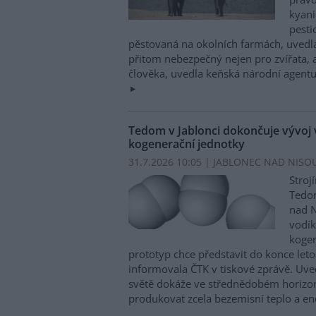
kyani
pesti
pěstovaná na okolních farmách, uvedla
přitom nebezpečný nejen pro zvířata, a
člověka, uvedla keňská národní agentu
Tedom v Jablonci dokončuje vývoj
kogenerační jednotky
31.7.2026 10:05 | JABLONEC NAD NISOU
Stroj
Tedom
nad N
vodí
kogen
prototyp chce představit do konce let
informovala ČTK v tiskové zprávě. Uved
světě dokáže ve střednědobém horizon
produkovat zcela bezemisní teplo a en