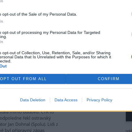
In
se potýkají s rostoucími
i za svoz textilního odpadu.
o opt-out of the Sale of my Personal Data.
lní nastavení vnímají jako
In
ové, nefinancované a
mově nefunkční, protože
to opt-out of processing my Personal Data for Targeted
ávy, uvedlo Sdružení místních
ing.
In
nost sdružení upozornilo také
veného (Motoristé). Červený
o opt-out of Collection, Use, Retention, Sale, and/or Sharing
tivy, která počítá s finančním
ersonal Data that Is Unrelated with the Purposes for which it
a ekologické likvidace textilu.
lected.
Out
ubna 2028.
OPT OUT FROM ALL
CONFIRM
siči evakuovali budovu
ravské multifunkční Ostravar
Data Deletion
Data Access
Privacy Policy
 unikl čpavek. Látka se ale
stala mimo budovu. ČTK to
odpoledne řekl ostravský
tor Jan Dohnal (Spolu). Lidi z
vě byl přípravný zápas
rek