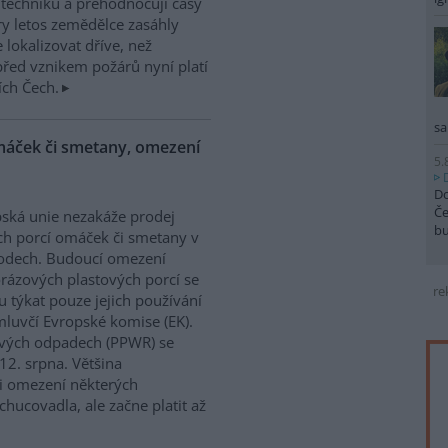
í techniku a přehodnocují časy
ry letos zemědělce zasáhly
 lokalizovat dříve, než
řed vznikem požárů nyní platí
ích Čech.
sa
máček či smetany, omezení
5.
Do
Če
ská unie nezakáže prodej
b
h porcí omáček či smetany v
odech. Budoucí omezení
rázových plastových porcí se
re
 týkat pouze jejich používání
mluvčí Evropské komise (EK).
lových odpadech (PPWR) se
12. srpna. Většina
 i omezení některých
hucovadla, ale začne platit až