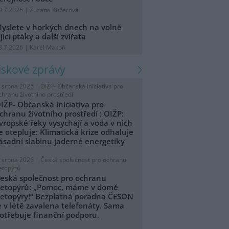
9.7.2026 | Zuzana Kučerová
yslete v horkých dnech na volně
ijící ptáky a další zvířata
8.7.2026 | Karel Makoň
tiskové zprávy
. srpna 2026 |
OIŽP- Občanská iniciativa pro
chranu životního prostředí
IŽP- Občanská iniciativa pro
chranu životního prostředí : OIŽP:
vropské řeky vysychají a voda v nich
e otepluje: Klimatická krize odhaluje
ásadní slabinu jaderné energetiky
. srpna 2026 |
Česká společnost pro ochranu
etopýrů
eská společnost pro ochranu
etopýrů: „Pomoc, máme v domě
etopýry!“ Bezplatná poradna ČESON
e v létě zavalena telefonáty. Sama
otřebuje finanční podporu.