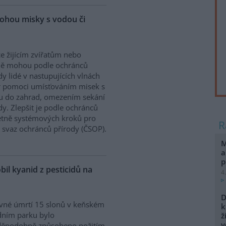
ohou misky s vodou či
e žijícím zvířatům nebo
ně mohou podle ochránců
dy lidé v nastupujících vlnách
r pomoci umísťováním misek s
u do zahrad, omezením sekání
. Zlepšit je podle ochránců
etně systémových kroků pro
ý svaz ochránců přírody (ČSOP).
M
a
p
bil kyanid z pesticidů na
4
D
vné úmrtí 15 slonů v keňském
k
dním parku bylo
ž
v
děpodobně způsobeno požitím