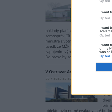
Opted 
Obce 
cenam
I want t
Aktuá
Opted 
nehot
systé
I want 
náklady platí téměř výhradně samospr
Advertis
Opted 
samospráv ČR (SMS ČR). Na tuto skuteč
ministra životního prostředí Igora Čer
I want t
uvedl, že MŽP připravuje změnu legisla
of my P
zapojením výrobců do sběru, recyklace 
was col
Opted 
Do praxe by se měla promítnout od d
V Ostravar Aréně unikl čpavek, ha
30.7.2026 23:20 | OSTRAVA (
ČTK
)
V ost
Aréně
nedo
dnes 
primá
objektu bylo nutné evakuovat. V budo