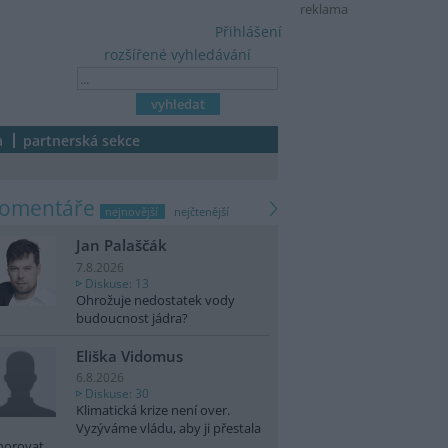
reklama
Přihlášení
rozšířené vyhledávání
a
partnerská sekce
komentáře
nejnovější
nejčtenější
Jan Palaščák
7.8.2026
Diskuse: 13
Ohrožuje nedostatek vody
budoucnost jádra?
Eliška Vidomus
6.8.2026
Diskuse: 30
Klimatická krize není over.
Vyzýváme vládu, aby ji přestala
norovat