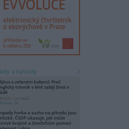
rady a návody
ýtus o zeleném koberci: Proč
nglický trávník v létě zabíjí život v
ůdě
.8.2026 | Jan Skala
Diskuse: 34
opady horka a sucha na přírodu jsou
ritické. ČSOP ukazuje, jak může
íznivé krajině a živočichům pomoci
eřejnost i obce