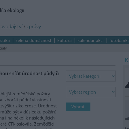
í a ekologii
ravodajství
/
zprávy
istika
zelená domácnost
kultura
kalendář akcí
fotobank
ciály
ou snížit úrodnost půdy či
hlejší zemědělské požáry
 zhoršit půdní vlastnosti
zvýšit riziko eroze. Úrodnost
může být v důsledku požárů
na i na několik následujících
které ČTK oslovila. Zemědělci
ig