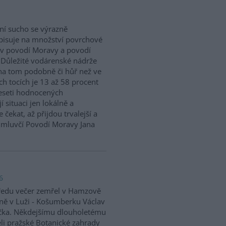
ní sucho se výrazně
isuje na množství povrchové
v povodí Moravy a povodí
 Důležité vodárenské nádrže
na tom podobně či hůř než ve
h tocích je 13 až 58 procent
eseti hodnocených
situaci jen lokálně a
 čekat, až přijdou trvalejší a
ě mluvčí Povodí Moravy Jana
6
ředu večer zemřel v Hamzově
ně v Luži - Košumberku Václav
čka. Někdejšímu dlouholetému
eli pražské Botanické zahrady