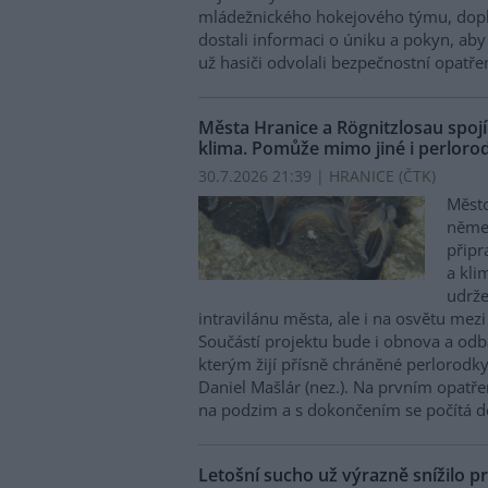
mládežnického hokejového týmu, doplni
dostali informaci o úniku a pokyn, aby 
už hasiči odvolali bezpečnostní opatřen
Města Hranice a Rögnitzlosau spojí
klima. Pomůže mimo jiné i perlorod
30.7.2026 21:39 | HRANICE (
ČTK
)
Město
něme
připr
a kli
udrže
intravilánu města, ale i na osvětu mezi
Součástí projektu bude i obnova a odb
kterým žijí přísně chráněné perlorodky 
Daniel Mašlár (nez.). Na prvním opatře
na podzim a s dokončením se počítá d
Letošní sucho už výrazně snížilo pr