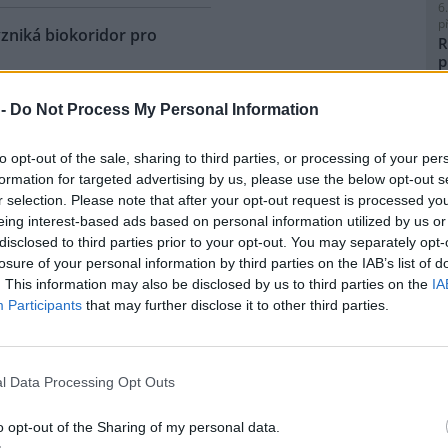
6
p
vzniká biokoridor pro
R
p
l
 historické železniční vlečky z
 -
Do Not Process My Personal Information
ky do Vojkovic na Karlovarsku
á biokoridor pro kriticky
to opt-out of the sale, sharing to third parties, or processing of your per
enou užovku stromovou, ale i
formation for targeted advertising by us, please use the below opt-out s
 druhy živočichů. Ochráncům
8
r selection. Please note that after your opt-out request is processed y
 podařilo v lokalitě
K
eing interest-based ads based on personal information utilized by us or
O
ožené užovky stromové, ačkoli
disclosed to third parties prior to your opt-out. You may separately opt-
 nad Ohří. Pozorování tak
9
losure of your personal information by third parties on the IAB’s list of
ou být pro tento druh vhodné.
O
. This information may also be disclosed by us to third parties on the
IA
ojektu bude předmětem
s
Participants
that may further disclose it to other third parties.
m specialistka
1
cie Štefanská.
(
H
p
l Data Processing Opt Outs
ho odpadu, MŽP chystá
a
o opt-out of the Sharing of my personal data.