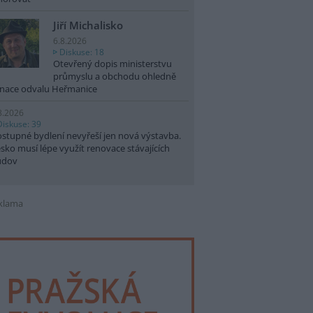
Jiří Michalisko
6.8.2026
Diskuse: 18
Otevřený dopis ministerstvu
průmyslu a obchodu ohledně
nace odvalu Heřmanice
8.2026
Diskuse: 39
stupné bydlení nevyřeší jen nová výstavba.
sko musí lépe využít renovace stávajících
udov
klama