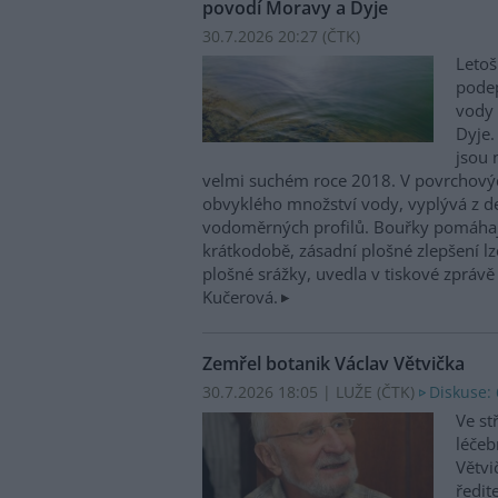
povodí Moravy a Dyje
30.7.2026 20:27 (
ČTK
)
Letoš
podep
vody 
Dyje.
jsou 
velmi suchém roce 2018. V povrchovýc
obvyklého množství vody, vyplývá z d
vodoměrných profilů. Bouřky pomáhají 
krátkodobě, zásadní plošné zlepšení lze
plošné srážky, uvedla v tiskové zpráv
Kučerová.
Zemřel botanik Václav Větvička
30.7.2026 18:05 | LUŽE (
ČTK
)
Diskuse: 
Ve st
léčeb
Větvi
ředit