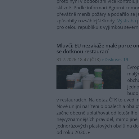
proto nyní v období žní více kontroluj
sklizně. Podle informací Agrární komo
převážně menší požáry a podařilo se je
způsobily rozsáhlejší škody.
Výstraha
p
pro celou republiku s výjimkou severn
Mluvčí: EU nezakáže malé porce o
se dotknou restaurací
31.7.2026 18:47 (
ČTK
)
Diskuse: 19
Evrop
malýc
obch
jedno
budou
v restauracích. Na dotaz ČTK to uvedl 
Nové unijní nařízení o obalech a oba
začne obecně uplatňovat od letošního 
nejvýznamnějších pravidel, mimo jiné
jednorázových plastových obalů na doc
od roku 2030.