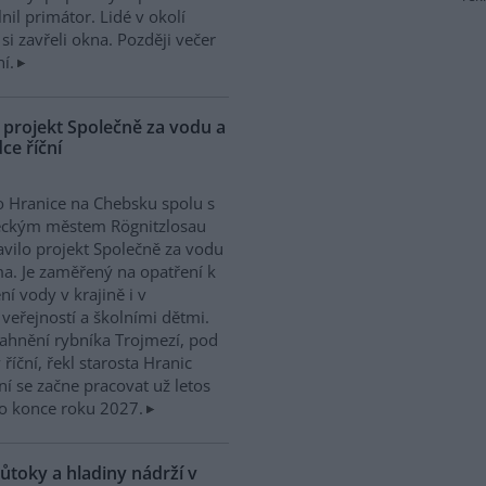
l primátor. Lidé v okolí
si zavřeli okna. Později večer
í.
 projekt Společně za vodu a
ce říční
 Hranice na Chebsku spolu s
ckým městem Rögnitzlosau
avilo projekt Společně za vodu
ma. Je zaměřený na opatření k
ní vody v krajině i v
 veřejností a školními dětmi.
ahnění rybníka Trojmezí, pod
říční, řekl starosta Hranic
ní se začne pracovat už letos
o konce roku 2027.
ůtoky a hladiny nádrží v