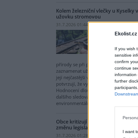
Kolem železniční vlečky u Kyselky 
užovku stromovou
31.7.2026 01:44 | KYSELKA (
ČTK
)
Kolem
Ekolist.cz
Kysel
vznik
If you wish 
ohrož
sensitive in
další
confirm you
přírody se při pravidelném monitoringu
continue se
zaznamenat už tři jedince kriticky ohr
information 
její nejčastější výskyt je kolem Stráže
further disc
potvrzují, že vytvářené podmínky moh
participants
Hodnocení dlouhodobého přínosu pr
Downstream 
dalšího sledování, řekla dnes novinářů
environmentálních projektů Mattoni Lu
Persona
Obce kritizují drahý svoz textilní
změnu legislativy
I want t
31.7.2026 01:28 (
ČTK
)
Diskuse: 1