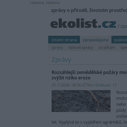
reklama
reklama
zprávy o přírodě, životním prostřed
/
zp
titulní strana
zpravodajství
public
zprávy
tiskové zprávy
co píší jiní
spe
Zprávy
Rozsáhlejší zemědělské požáry moh
zvýšit riziko eroze
31.7.2026 18:56 (
ČTK
)
Diskuse: 11
Rozsá
mohou
nebo 
půdy 
sníže
let. Vyplývá to z vyjádření agrárníků, 