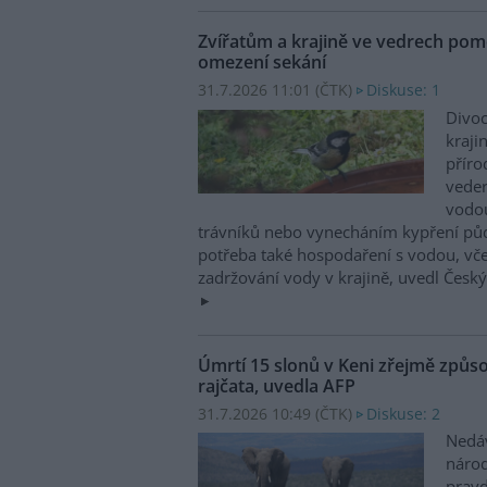
Zvířatům a krajině ve vedrech pom
omezení sekání
31.7.2026 11:01 (
ČTK
)
Diskuse: 1
Divoc
kraji
příro
vede
vodo
trávníků nebo vynecháním kypření půdy
potřeba také hospodaření s vodou, vč
zadržování vody v krajině, uvedl Česk
Úmrtí 15 slonů v Keni zřejmě způso
rajčata, uvedla AFP
31.7.2026 10:49 (
ČTK
)
Diskuse: 2
Nedá
náro
prav