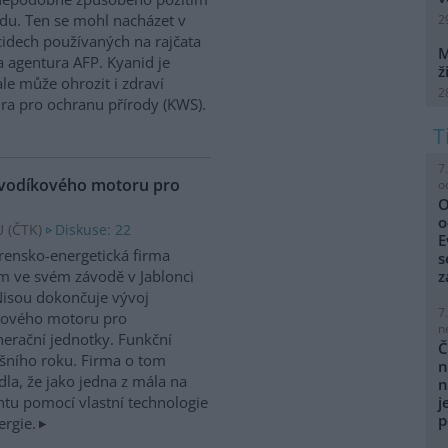
du. Ten se mohl nacházet v
2
cidech používaných na rajčata
M
 agentura AFP. Kyanid je
ž
le může ohrozit i zdraví
2
ra pro ochranu přírody (KWS).
7
 vodíkového motoru pro
o
O
o
 (
ČTK
)
Diskuse: 22
E
írensko-energetická firma
s
 ve svém závodě v Jablonci
z
isou dokončuje vývoj
7
kového motoru pro
n
erační jednotky. Funkční
Č
ošního roku. Firma o tom
n
la, že jako jedna z mála na
n
tu pomocí vlastní technologie
j
p
ergie.